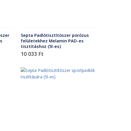
ószer
Septa Padlótisztítószer porózus
s
felületekhez Melamin PAD-es
tisztításhoz (5l-es)
10 033
Ft