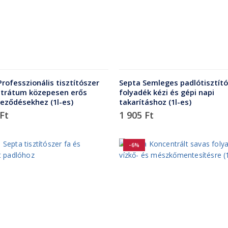
rofesszionális tisztítószer
Septa Semleges padlótisztító
trátum közepesen erős
folyadék kézi és gépi napi
eződésekhez (1l-es)
takarításhoz (1l-es)
Ft
1 905
Ft
-6%