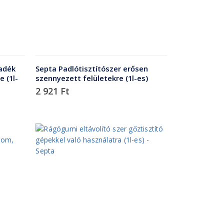
yadék
Septa Padlótisztítószer erősen
 (1l-
szennyezett felületekre (1l-es)
2 921
Ft