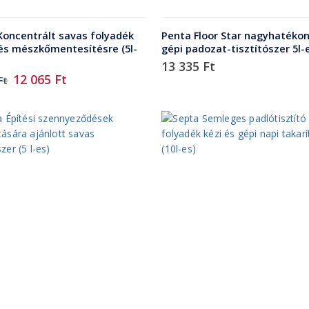
Koncentrált savas folyadék
Penta Floor Star nagyhatéko
 és mészkőmentesítésre (5l-
gépi padozat-tisztítószer 5l-
13 335
Ft
Original
Current
12 065
Ft
Ft
price
price
was:
is:
14
12
630 Ft.
065 Ft.