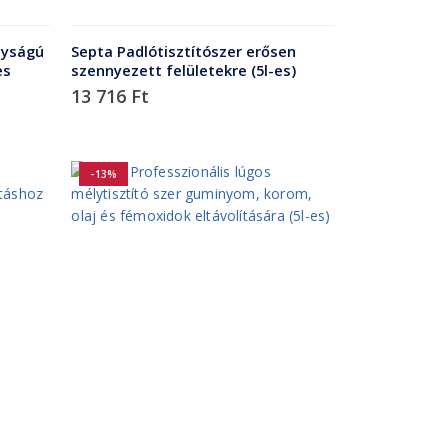
nyságú
Septa Padlótisztítószer erősen
es
szennyezett felületekre (5l-es)
13 716
Ft
-13%