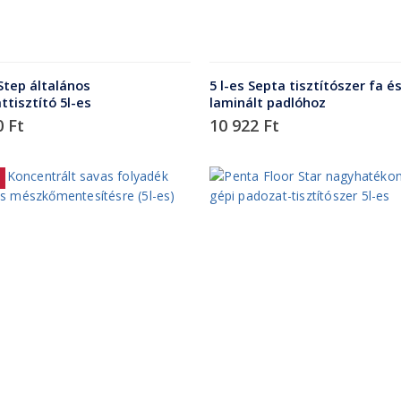
Step általános
5 l-es Septa tisztítószer fa é
tisztító 5l-es
laminált padlóhoz
0
Ft
10 922
Ft