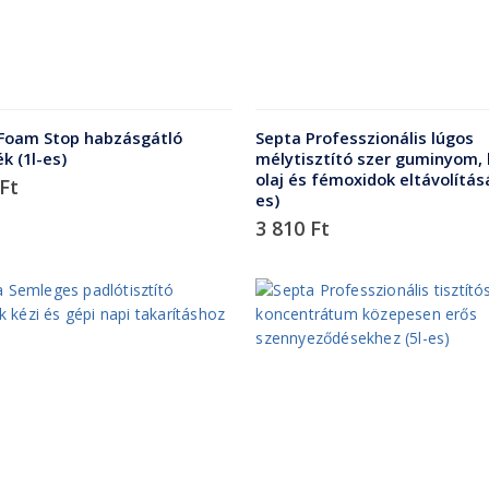
k Foam Stop habzásgátló
Septa Professzionális lúgos
k (1l-es)
mélytisztító szer guminyom,
olaj és fémoxidok eltávolításá
Ft
es)
3 810
Ft