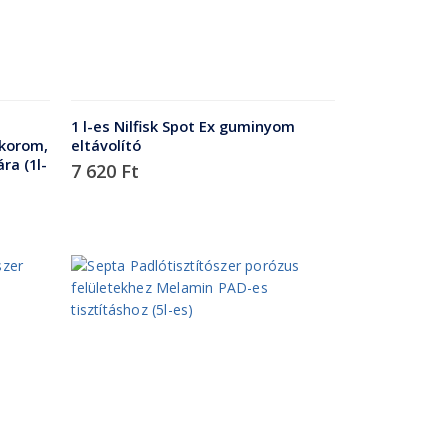
1 l-es Nilfisk Spot Ex guminyom
 korom,
eltávolító
ra (1l-
7 620
Ft