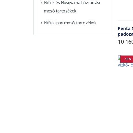
Nilfisk és Husqvarna háztartási
mosó tartozékok
Nilfisk ipari mosó tartozékok
Penta 
padozat
10 16
-18%