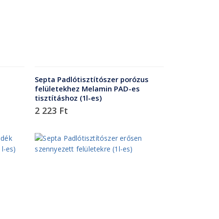
Septa Padlótisztítószer porózus
felületekhez Melamin PAD-es
tisztításhoz (1l-es)
2 223
Ft