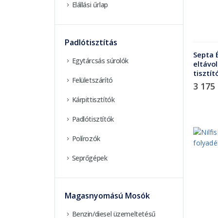
Elállási űrlap
Padlótisztítás
Septa 
Egytárcsás súrolók
eltávol
tisztít
Felületszárító
3 175
Kárpittisztítók
Padlótisztítók
Polírozók
Seprőgépek
Magasnyomású Mosók
Benzin/diesel üzemeltetésű