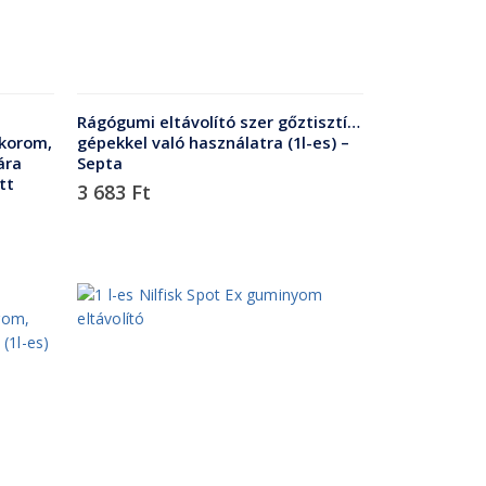
Rágógumi eltávolító szer gőztisztító
 korom,
gépekkel való használatra (1l-es) –
ára
Septa
tt
3 683
Ft