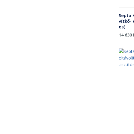
Septa 
vízkő-
es)
14 630