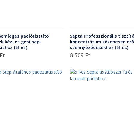
Semleges padlótisztító
Septa Professzionális tisztít
k kézi és gépi napi
koncentrátum közepesen erő
áshoz (5l-es)
szennyeződésekhez (5l-es)
Ft
8 509
Ft