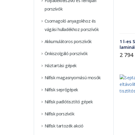
Folyadékfelszívó és fémipari
porszívók
Csomagoló anyagokhoz és
vágási hulladékhoz porszívók
1 l-es 
Akkumulátoros porszívók
laminá
Önkiszolgáló porszívók
2 794
Háztartási gépek
Nilfisk magasnyomású mosók
Nilfisk seprőgépek
Nilfisk padlótisztító gépek
Nilfisk porszívók
Nilfisk tartozék akció