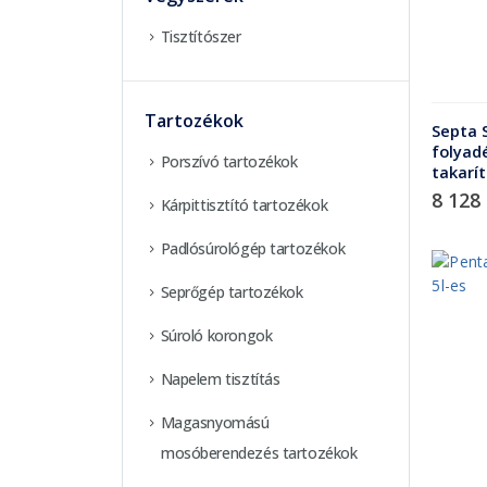
Tisztítószer
Tartozékok
Septa 
folyadé
Porszívó tartozékok
takarít
8 128
Kárpittisztító tartozékok
Padlósúrológép tartozékok
Seprőgép tartozékok
Súroló korongok
Napelem tisztítás
Magasnyomású
mosóberendezés tartozékok