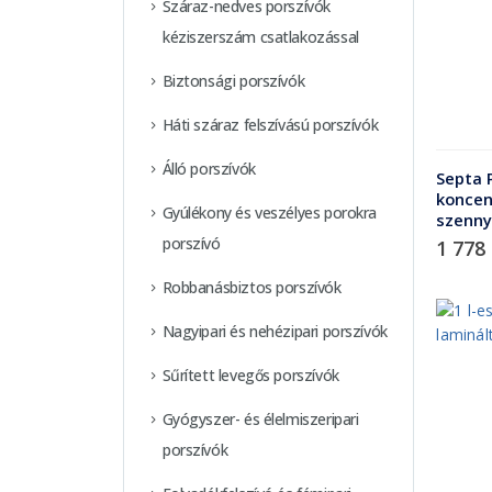
Száraz-nedves porszívók
kéziszerszám csatlakozással
Biztonsági porszívók
Háti száraz felszívású porszívók
Álló porszívók
Septa P
koncen
Gyúlékony és veszélyes porokra
szenny
porszívó
1 778
Robbanásbiztos porszívók
Nagyipari és nehézipari porszívók
Sűrített levegős porszívók
Gyógyszer- és élelmiszeripari
porszívók