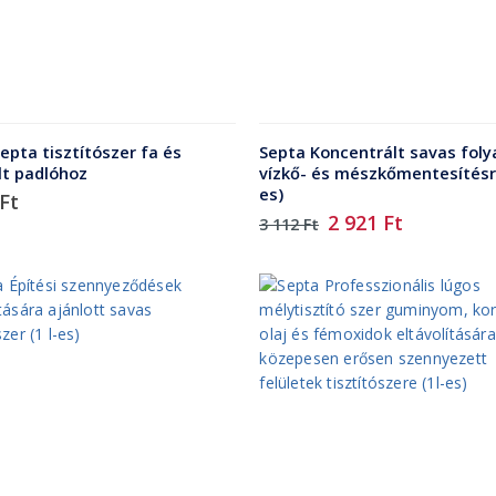
Septa tisztítószer fa és
Septa Koncentrált savas fol
lt padlóhoz
vízkő- és mészkőmentesítésre
es)
Ft
Original
Current
2 921
Ft
3 112
Ft
price
price
was:
is:
3
2
112 Ft.
921 Ft.