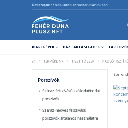
Üdvözöljük honlapunkon és webáruházunkban!
IPARI GÉPEK
HÁZTARTÁSI GÉPEK
TARTOZÉK
TERMÉKEINK
TISZTÍTÓSZER
PADLÓTISZTÍT
Sorrend
Porszívók
Száraz felszívású szállodai/irodai
porszívók
Száraz-nedves felszívású
porszívók általános használatra