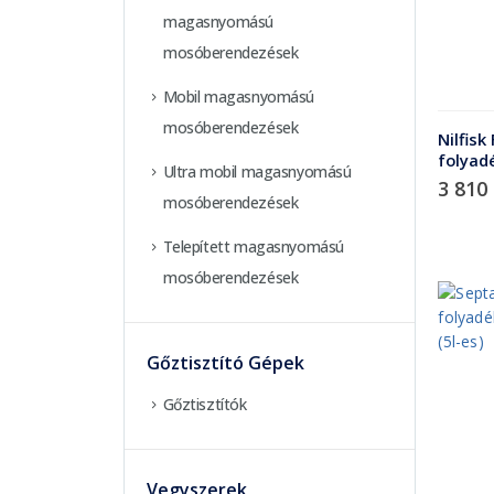
magasnyomású
mosóberendezések
Mobil magasnyomású
mosóberendezések
Nilfis
folyadé
Ultra mobil magasnyomású
3 810
mosóberendezések
Telepített magasnyomású
mosóberendezések
Gőztisztító Gépek
Gőztisztítók
Vegyszerek