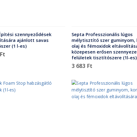
Építési szennyeződések
Septa Professzionális lúgos
ítására ajánlott savas
mélytisztító szer guminyom,
ószer (1 l-es)
olaj és fémoxidok eltávolítás
közepesen erősen szennyeze
Ft
felületek tisztítószere (1l-es)
3 683
Ft