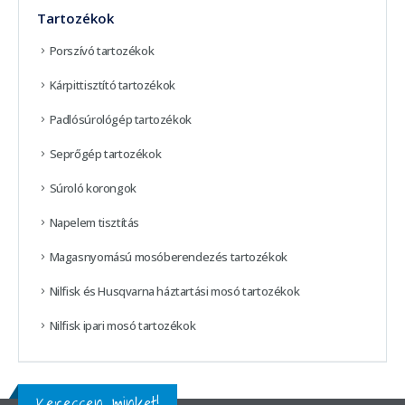
Tartozékok
Porszívó tartozékok
Kárpittisztító tartozékok
Padlósúrológép tartozékok
Seprőgép tartozékok
Súroló korongok
Napelem tisztítás
Magasnyomású mosóberendezés tartozékok
Nilfisk és Husqvarna háztartási mosó tartozékok
Nilfisk ipari mosó tartozékok
Keressen minket!