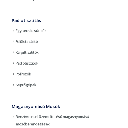
Padlótisztítás
Egytárcsás súrolók
Felületszárító
Kárpittisztítók
Padlótisztítók
Polírozók
Seprőgépek
Magasnyomású Mosók
Benzin/diesel üzemeltetésű magasnyomású
mosóberendezések