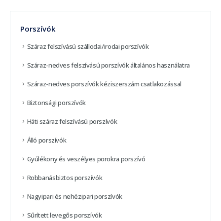
Porszívók
Száraz felszívású szállodai/irodai porszívók
Száraz-nedves felszívású porszívók általános használatra
Száraz-nedves porszívók kéziszerszám csatlakozással
Biztonsági porszívók
Háti száraz felszívású porszívók
Álló porszívók
Gyúlékony és veszélyes porokra porszívó
Robbanásbiztos porszívók
Nagyipari és nehézipari porszívók
Sűrített levegős porszívók