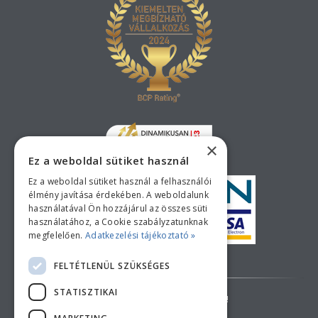
×
Ez a weboldal sütiket használ
Ez a weboldal sütiket használ a felhasználói
élmény javítása érdekében. A weboldalunk
használatával Ön hozzájárul az összes süti
használatához, a Cookie szabályzatunknak
megfelelően.
Adatkezelési tájékoztató »
Bankkártyás fizetési tájékoztató
FELTÉTLENÜL SZÜKSÉGES
STATISZTIKAI
AZ ÁRAK TÁJÉKOZTATÓ JELLEGŰEK!