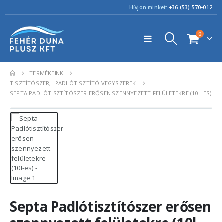
Hívjon minket:
+36 (53) 570-012
0
TERMÉKEINK
TISZTÍTÓSZER
,
PADLÓTISZTÍTÓ VEGYSZEREK
SEPTA PADLÓTISZTÍTÓSZER ERŐSEN SZENNYEZETT FELÜLETEKRE (10L-ES)
Septa Padlótisztítószer erősen