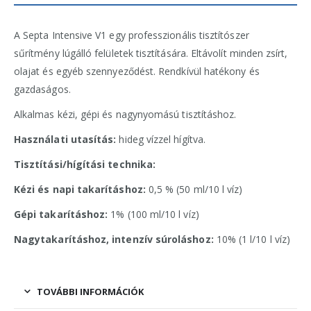
A Septa Intensive V1 egy professzionális tisztítószer
sűrítmény lúgálló felületek tisztítására. Eltávolít minden zsírt,
olajat és egyéb szennyeződést. Rendkívül hatékony és
gazdaságos.
Alkalmas kézi, gépi és nagynyomású tisztításhoz.
Használati utasítás:
hideg vízzel hígítva.
Tisztítási/hígítási technika:
Kézi és napi takarításhoz:
0,5 % (50 ml/10 l víz)
Gépi takarításhoz:
1% (100 ml/10 l víz)
Nagytakarításhoz, intenzív súroláshoz:
10% (1 l/10 l víz)
TOVÁBBI INFORMÁCIÓK