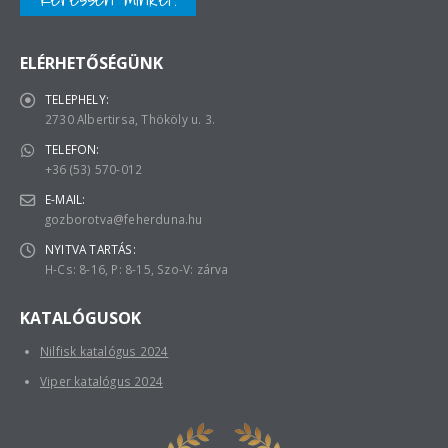
ELÉRHETŐSÉGÜNK
TELEPHELY:
2730 Albertirsa, Thököly u. 3.
TELEFON:
+36 (53) 570-012
E-MAIL:
gozborotva@feherduna.hu
NYITVA TARTÁS:
H-Cs: 8-16, P: 8-15, Szo-V: zárva
KATALÓGUSOK
Nilfisk katalógus 2024
Viper katalógus 2024