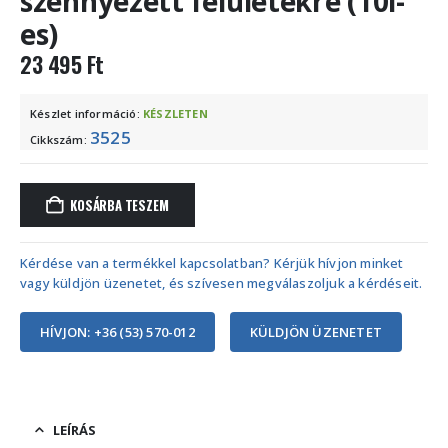
szennyezett felületekre (10l-
es)
23 495
Ft
Készlet információ:
KÉSZLETEN
3525
Cikkszám:
KOSÁRBA TESZEM
Kérdése van a termékkel kapcsolatban? Kérjük hívjon minket
vagy küldjön üzenetet, és szívesen megválaszoljuk a kérdéseit.
HÍVJON: +36 (53) 570-012
KÜLDJÖN ÜZENETET
LEÍRÁS