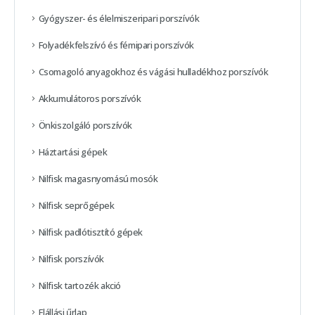
Gyógyszer- és élelmiszeripari porszívók
Folyadékfelszívó és fémipari porszívók
Csomagoló anyagokhoz és vágási hulladékhoz porszívók
Akkumulátoros porszívók
Önkiszolgáló porszívók
Háztartási gépek
Nilfisk magasnyomású mosók
Nilfisk seprőgépek
Nilfisk padlótisztító gépek
Nilfisk porszívók
Nilfisk tartozék akció
Elállási űrlap