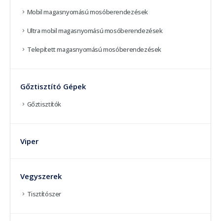
Mobil magasnyomású mosóberendezések
Ultra mobil magasnyomású mosóberendezések
Telepített magasnyomású mosóberendezések
Gőztisztító Gépek
Gőztisztítók
Viper
Vegyszerek
Tisztítószer