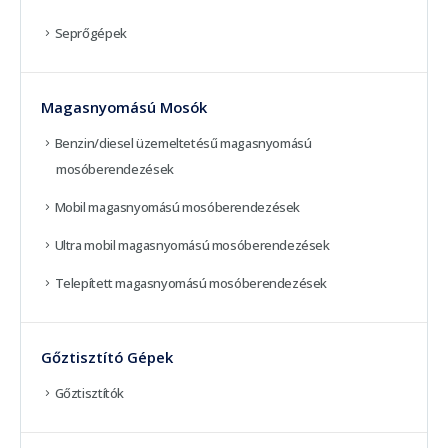
Seprőgépek
Magasnyomású Mosók
Benzin/diesel üzemeltetésű magasnyomású
mosóberendezések
Mobil magasnyomású mosóberendezések
Ultra mobil magasnyomású mosóberendezések
Telepített magasnyomású mosóberendezések
Gőztisztító Gépek
Gőztisztítók