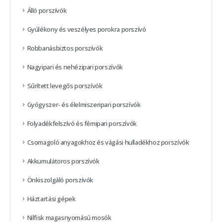
Álló porszívók
Gyúlékony és veszélyes porokra porszívó
Robbanásbiztos porszívók
Nagyipari és nehézipari porszívók
Sűrített levegős porszívók
Gyógyszer- és élelmiszeripari porszívók
Folyadékfelszívó és fémipari porszívók
Csomagoló anyagokhoz és vágási hulladékhoz porszívók
Akkumulátoros porszívók
Önkiszolgáló porszívók
Háztartási gépek
Nilfisk magasnyomású mosók