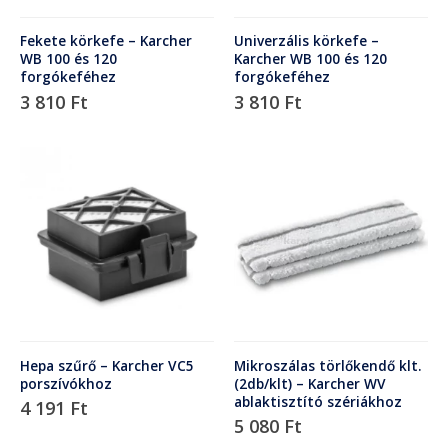
Fekete körkefe – Karcher
Univerzális körkefe –
WB 100 és 120
Karcher WB 100 és 120
forgókeféhez
forgókeféhez
3 810
Ft
3 810
Ft
Hepa szűrő – Karcher VC5
Mikroszálas törlőkendő klt.
porszívókhoz
(2db/klt) – Karcher WV
ablaktisztító szériákhoz
4 191
Ft
5 080
Ft