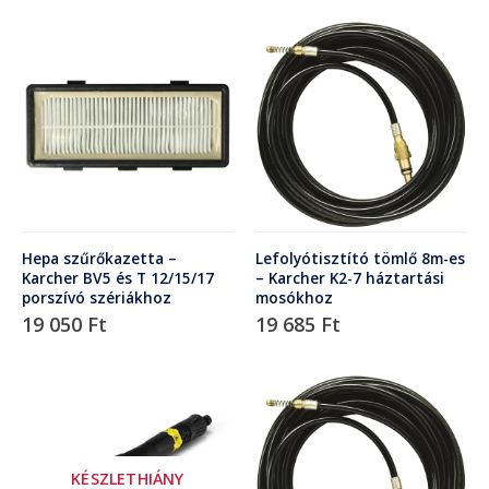
Hepa szűrőkazetta –
Lefolyótisztító tömlő 8m-es
Karcher BV5 és T 12/15/17
– Karcher K2-7 háztartási
porszívó szériákhoz
mosókhoz
19 050
Ft
19 685
Ft
KÉSZLETHIÁNY