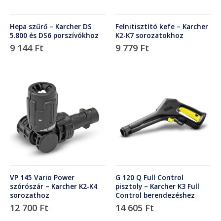
Hepa szűrő – Karcher DS
Felnitisztító kefe – Karcher
5.800 és DS6 porszívókhoz
K2-K7 sorozatokhoz
9 144
Ft
9 779
Ft
VP 145 Vario Power
G 120 Q Full Control
szórószár – Karcher K2-K4
pisztoly – Karcher K3 Full
sorozathoz
Control berendezéshez
12 700
Ft
14 605
Ft