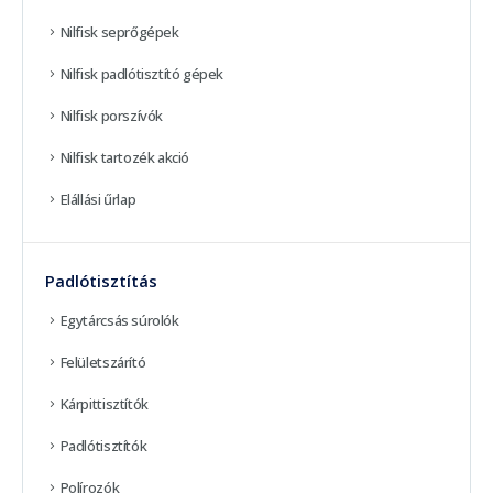
Nilfisk seprőgépek
Nilfisk padlótisztító gépek
Nilfisk porszívók
Nilfisk tartozék akció
Elállási űrlap
Padlótisztítás
Egytárcsás súrolók
Felületszárító
Kárpittisztítók
Padlótisztítók
Polírozók