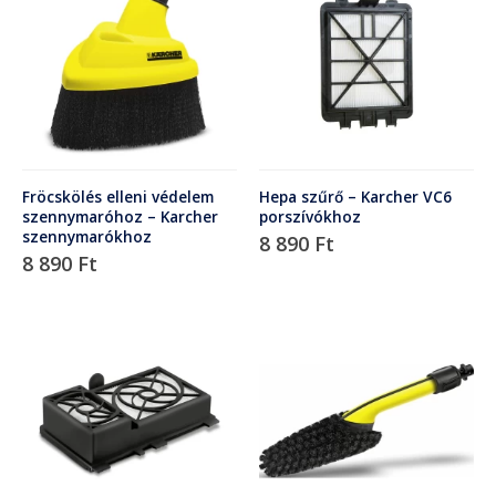
Fröcskölés elleni védelem
Hepa szűrő – Karcher VC6
szennymaróhoz – Karcher
porszívókhoz
szennymarókhoz
8 890
Ft
8 890
Ft