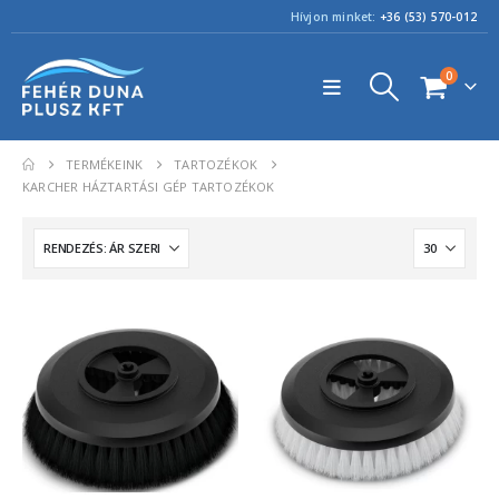
Hívjon minket:
+36 (53) 570-012
0
TERMÉKEINK
TARTOZÉKOK
KARCHER HÁZTARTÁSI GÉP TARTOZÉKOK