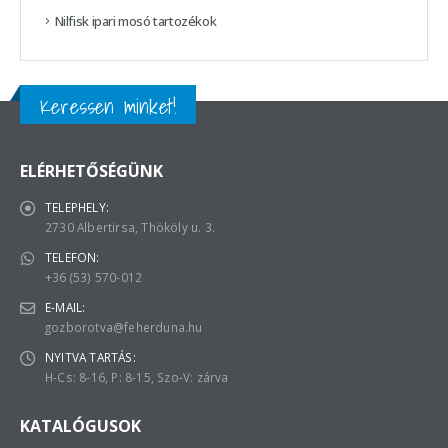
Nilfisk ipari mosó tartozékok
Keressen minket!
ELÉRHETŐSÉGÜNK
TELEPHELY:
2730 Albertirsa, Thököly u. 3.
TELEFON:
+36 (53) 570-012
E-MAIL:
gozborotva@feherduna.hu
NYITVA TARTÁS:
H-Cs: 8-16, P: 8-15, Szo-V: zárva
KATALÓGUSOK