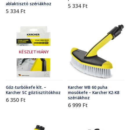
ablaktisztó szériákhoz
5 334
Ft
5 334
Ft
KÉSZLETHIÁNY
Gőz-turbókefe klt. –
Karcher WB 60 puha
Karcher SC gőztisztítókhoz
mosókefe – Karcher K2-K8
szériákhoz
6 350
Ft
6 999
Ft