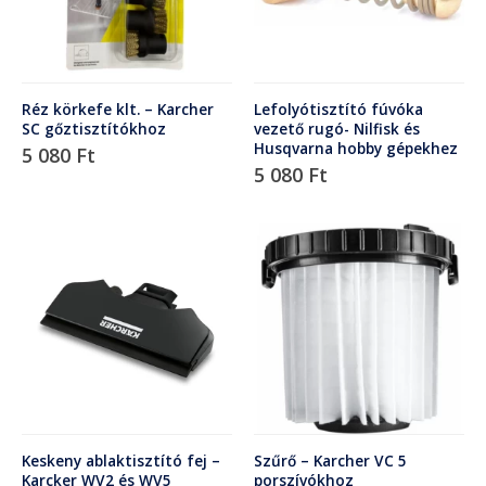
Réz körkefe klt. – Karcher
Lefolyótisztító fúvóka
SC gőztisztítókhoz
vezető rugó- Nilfisk és
Husqvarna hobby gépekhez
5 080
Ft
5 080
Ft
Keskeny ablaktisztító fej –
Szűrő – Karcher VC 5
Karcker WV2 és WV5
porszívókhoz