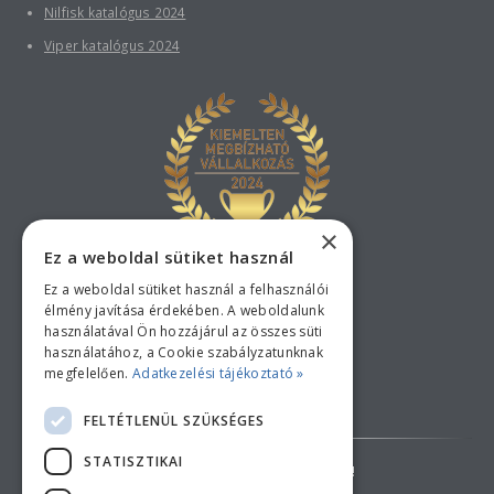
Nilfisk katalógus 2024
Viper katalógus 2024
×
Ez a weboldal sütiket használ
Ez a weboldal sütiket használ a felhasználói
élmény javítása érdekében. A weboldalunk
használatával Ön hozzájárul az összes süti
használatához, a Cookie szabályzatunknak
megfelelően.
Adatkezelési tájékoztató »
Bankkártyás fizetési tájékoztató
FELTÉTLENÜL SZÜKSÉGES
STATISZTIKAI
AZ ÁRAK TÁJÉKOZTATÓ JELLEGŰEK!