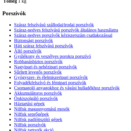
Tömeg
1 kg
Porszívók
Száraz felszívású szállodai/irodai porszívók
Száraz-nedves felszívású porszívók általános használatra
Száraz-nedves porszívók kéziszerszám csatlakozással
Biztonsági porszívók
Háti száraz felszívású porszívók
Álló porszívók
Gyúlékony és veszélyes porokra porszívó
Robbanásbiztos porszívók
Nagyipari és nehézipari porszívók
Sűrített levegős porszívók
Gyógyszer- és élelmiszeripari porszívók
Folyadékfelszívó és fémipari porszívók
Csomagoló anyagokhoz és vágási hulladékhoz porszívók
Akkumulátoros porszívók
Önkiszolgáló porszívók
Háztartási gépek
Nilfisk magasnyomású mosók
Nilfisk seprőgépek
Nilfisk padlótisztító gépek
Nilfisk porszívók
Nilfisk tartozék akció