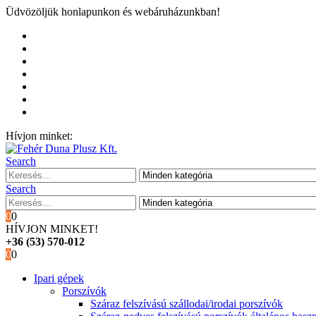
Üdvözöljük honlapunkon és webáruházunkban!
Kezdőoldal
Rólunk
Hivatalos garancia és márkaszervíz
Blog
Fiókom
Kosár
Pénztár
Hívjon minket:
+36 (53) 570-012
Search
Search
0
0
HÍVJON MINKET!
+36 (53) 570-012
0
0
Ipari gépek
Porszívók
Száraz felszívású szállodai/irodai porszívók