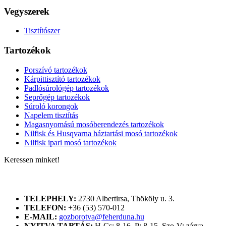
Vegyszerek
Tisztítószer
Tartozékok
Porszívó tartozékok
Kárpittisztító tartozékok
Padlósúrológép tartozékok
Seprőgép tartozékok
Súroló korongok
Napelem tisztítás
Magasnyomású mosóberendezés tartozékok
Nilfisk és Husqvarna háztartási mosó tartozékok
Nilfisk ipari mosó tartozékok
Keressen minket!
ELÉRHETŐSÉGÜNK
TELEPHELY:
2730 Albertirsa, Thököly u. 3.
TELEFON:
+36 (53) 570-012
E-MAIL:
gozborotva@feherduna.hu
NYITVA TARTÁS:
H-Cs: 8-16, P: 8-15, Szo-V: zárva