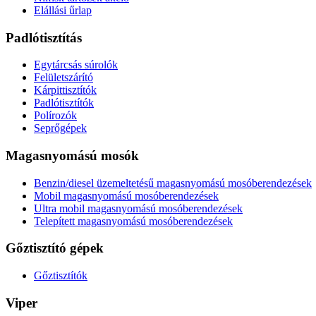
Elállási űrlap
Padlótisztítás
Egytárcsás súrolók
Felületszárító
Kárpittisztítók
Padlótisztítók
Polírozók
Seprőgépek
Magasnyomású mosók
Benzin/diesel üzemeltetésű magasnyomású mosóberendezések
Mobil magasnyomású mosóberendezések
Ultra mobil magasnyomású mosóberendezések
Telepített magasnyomású mosóberendezések
Gőztisztító gépek
Gőztisztítók
Viper