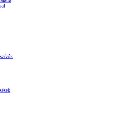
álatra
sal
szívók
zések