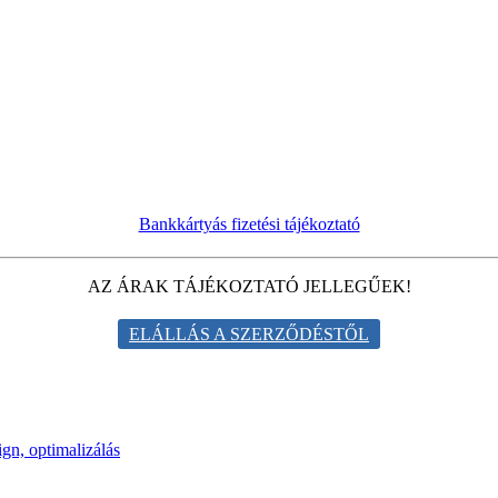
Bankkártyás fizetési tájékoztató
AZ ÁRAK TÁJÉKOZTATÓ JELLEGŰEK!
ELÁLLÁS A SZERZŐDÉSTŐL