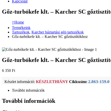
Kapcsolat
Gőz-turbókefe klt. – Karcher SC gőztisztí
Home
Termékeink
Tartozékok
,
Karcher háztartási gép tartozékok
Gőz-turbókefe klt. – Karcher SC gőztisztítókhoz
Gőz-turbókefe klt. – Karcher SC gőztisztí
6 350
Ft
2.863-159.0
Készlet információ:
KÉSZLETHIÁNY
Cikkszám:
További információk
További információk