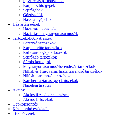
Egytárcsás padlótisztítók
Kárpittisztító gépek
Seprőgépek
Gőztisztítók
Használt gépeink
Háztartási gépek
Háztartási porszívók
Háztartási magasnyomású mosók
Tartozékok/Alkatrészek
Porszívó tartozékok
Kárpittisztító tartozékok
Padlósúrológép tartozékok
Seprőgép tartozékok
Súroló korongok
Magasnyomású mosóberendezés tartozékok
Nilfisk és Husqvarna háztartási mosó tartozékok
Nilfisk ipari mosó tartozékok
Karcher háztartási gép tartozékok
Napelem tisztítás
Akciók
Akciós tisztítóberendezések
Akciós tartozékok
Gépkölcsönzés
Kézi tisztító eszközök
Tisztítószerek