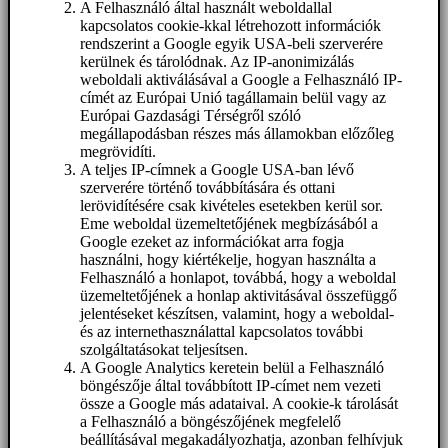
A Felhasználó által használt weboldallal
kapcsolatos cookie-kkal létrehozott információk
rendszerint a Google egyik USA-beli szerverére
kerülnek és tárolódnak. Az IP-anonimizálás
weboldali aktiválásával a Google a Felhasználó IP-
címét az Európai Unió tagállamain belül vagy az
Európai Gazdasági Térségről szóló
megállapodásban részes más államokban előzőleg
megrövidíti.
A teljes IP-címnek a Google USA-ban lévő
szerverére történő továbbítására és ottani
lerövidítésére csak kivételes esetekben kerül sor.
Eme weboldal üzemeltetőjének megbízásából a
Google ezeket az információkat arra fogja
használni, hogy kiértékelje, hogyan használta a
Felhasználó a honlapot, továbbá, hogy a weboldal
üzemeltetőjének a honlap aktivitásával összefüggő
jelentéseket készítsen, valamint, hogy a weboldal-
és az internethasználattal kapcsolatos további
szolgáltatásokat teljesítsen.
A Google Analytics keretein belül a Felhasználó
böngészője által továbbított IP-címet nem vezeti
össze a Google más adataival. A cookie-k tárolását
a Felhasználó a böngészőjének megfelelő
beállításával megakadályozhatja, azonban felhívjuk