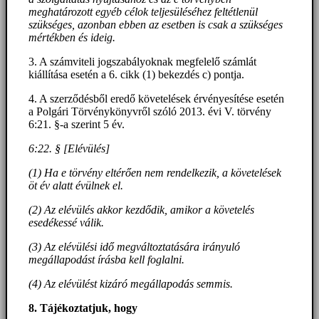
meghatározott egyéb célok teljesüléséhez feltétlenül
szükséges, azonban ebben az esetben is csak a szükséges
mértékben és ideig.
3. A számviteli jogszabályoknak megfelelő számlát
kiállítása esetén a 6. cikk (1) bekezdés c) pontja.
4. A szerződésből eredő követelések érvényesítése esetén
a Polgári Törvénykönyvről szóló 2013. évi V. törvény
6:21. §-a szerint 5 év.
6:22. § [Elévülés]
(1) Ha e törvény eltérően nem rendelkezik, a követelések
öt év alatt évülnek el.
(2) Az elévülés akkor kezdődik, amikor a követelés
esedékessé válik.
(3) Az elévülési idő megváltoztatására irányuló
megállapodást írásba kell foglalni.
(4) Az elévülést kizáró megállapodás semmis.
8. Tájékoztatjuk, hogy