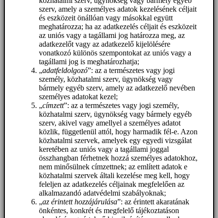
közhatalmi szerv, ügynökség vagy bármely egyéb
szerv, amely a személyes adatok kezelésének céljait
és eszközeit önállóan vagy másokkal együtt
meghatározza; ha az adatkezelés céljait és eszközeit
az uniós vagy a tagállami jog határozza meg, az
adatkezelőt vagy az adatkezelő kijelölésére
vonatkozó különös szempontokat az uniós vagy a
tagállami jog is meghatározhatja;
„
adatfeldolgozó
”: az a természetes vagy jogi
személy, közhatalmi szerv, ügynökség vagy
bármely egyéb szerv, amely az adatkezelő nevében
személyes adatokat kezel;
„
címzett
”: az a természetes vagy jogi személy,
közhatalmi szerv, ügynökség vagy bármely egyéb
szerv, akivel vagy amellyel a személyes adatot
közlik, függetlenül attól, hogy harmadik fél-e. Azon
közhatalmi szervek, amelyek egy egyedi vizsgálat
keretében az uniós vagy a tagállami joggal
összhangban férhetnek hozzá személyes adatokhoz,
nem minősülnek címzettnek; az említett adatok e
közhatalmi szervek általi kezelése meg kell, hogy
feleljen az adatkezelés céljainak megfelelően az
alkalmazandó adatvédelmi szabályoknak;
„
az érintett hozzájárulása
”: az érintett akaratának
önkéntes, konkrét és megfelelő tájékoztatáson