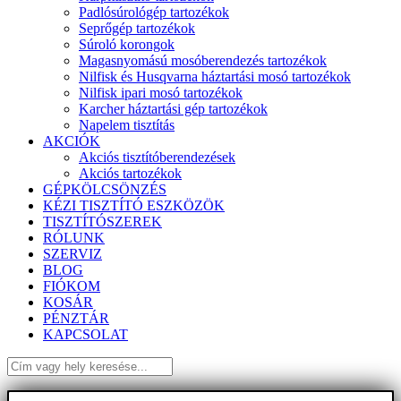
Padlósúrológép tartozékok
Seprőgép tartozékok
Súroló korongok
Magasnyomású mosóberendezés tartozékok
Nilfisk és Husqvarna háztartási mosó tartozékok
Nilfisk ipari mosó tartozékok
Karcher háztartási gép tartozékok
Napelem tisztítás
AKCIÓK
Akciós tisztítóberendezések
Akciós tartozékok
GÉPKÖLCSÖNZÉS
KÉZI TISZTÍTÓ ESZKÖZÖK
TISZTÍTÓSZEREK
RÓLUNK
SZERVIZ
BLOG
FIÓKOM
KOSÁR
PÉNZTÁR
KAPCSOLAT