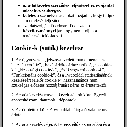
az adatkezelés szerződés teljesítéséhez és ajánlat
adásához szükséges
.
köteles
a személyes adatokat megadni, hogy tudjuk
a rendelését teljesíteni.
az adatszolgáltatás elmaradása azzal a
következménnyel
jár, hogy nem tudjuk a
rendelését feldolgozni.
Cookie-k (sütik) kezelése
1. Az úgynevezett „jelszóval védett munkamenethez
használt cookie”, „bevásárlókosárhoz szükséges cookie-
k”, „biztonsági cookie-k”, „Szükségszerű cookie-k”,
”Funkcionális cookie-k”, és a „weboldal statisztikájának
kezeléséért felelős cookie-k” használatához nem
szükséges előzetes hozzájárulást kérni az érintettektől.
2. Az adatkezelés ténye, a kezelt adatok köre: Egyedi
azonosítószám, dátumok, időpontok
3. Az érintettek köre: A weboldalt látogató valamennyi
érintett.
4. Az adatkezelés célja: A felhasználók azonosítása és a