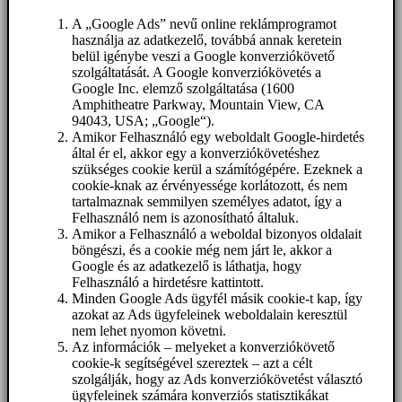
A „Google Ads” nevű online reklámprogramot
használja az adatkezelő, továbbá annak keretein
belül igénybe veszi a Google konverziókövető
szolgáltatását. A Google konverziókövetés a
Google Inc. elemző szolgáltatása (1600
Amphitheatre Parkway, Mountain View, CA
94043, USA; „Google“).
Amikor Felhasználó egy weboldalt Google-hirdetés
által ér el, akkor egy a konverziókövetéshez
szükséges cookie kerül a számítógépére. Ezeknek a
cookie-knak az érvényessége korlátozott, és nem
tartalmaznak semmilyen személyes adatot, így a
Felhasználó nem is azonosítható általuk.
Amikor a Felhasználó a weboldal bizonyos oldalait
böngészi, és a cookie még nem járt le, akkor a
Google és az adatkezelő is láthatja, hogy
Felhasználó a hirdetésre kattintott.
Minden Google Ads ügyfél másik cookie-t kap, így
azokat az Ads ügyfeleinek weboldalain keresztül
nem lehet nyomon követni.
Az információk – melyeket a konverziókövető
cookie-k segítségével szereztek – azt a célt
szolgálják, hogy az Ads konverziókövetést választó
ügyfeleinek számára konverziós statisztikákat