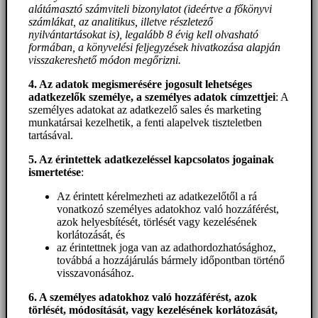
alátámasztó számviteli bizonylatot (ideértve a főkönyvi
számlákat, az analitikus, illetve részletező
nyilvántartásokat is), legalább 8 évig kell olvasható
formában, a könyvelési feljegyzések hivatkozása alapján
visszakereshető módon megőrizni.
4. Az adatok megismerésére jogosult lehetséges
adatkezelők személye, a személyes adatok címzettjei
: A
személyes adatokat az adatkezelő sales és marketing
munkatársai kezelhetik, a fenti alapelvek tiszteletben
tartásával.
5. A
z érintettek adatkezeléssel kapcsolatos jogainak
ismertetése
:
Az érintett kérelmezheti az adatkezelőtől a rá
vonatkozó személyes adatokhoz való hozzáférést,
azok helyesbítését, törlését vagy kezelésének
korlátozását, és
az érintettnek joga van az adathordozhatósághoz,
továbbá a hozzájárulás bármely időpontban történő
visszavonásához.
6. A személyes adatokhoz
való hozzáférést
, azok
törlését, módosítását, vagy kezelésének korlátozását,