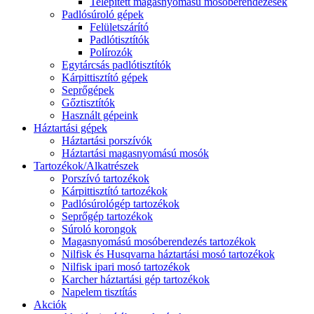
Telepített magasnyomású mosóberendezések
Padlósúroló gépek
Felületszárító
Padlótisztítók
Polírozók
Egytárcsás padlótisztítók
Kárpittisztító gépek
Seprőgépek
Gőztisztítók
Használt gépeink
Háztartási gépek
Háztartási porszívók
Háztartási magasnyomású mosók
Tartozékok/Alkatrészek
Porszívó tartozékok
Kárpittisztító tartozékok
Padlósúrológép tartozékok
Seprőgép tartozékok
Súroló korongok
Magasnyomású mosóberendezés tartozékok
Nilfisk és Husqvarna háztartási mosó tartozékok
Nilfisk ipari mosó tartozékok
Karcher háztartási gép tartozékok
Napelem tisztítás
Akciók