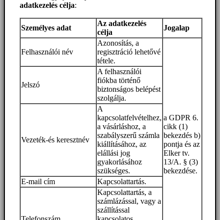
adatkezelés célja
:
Az adatkezelés
Személyes adat
Jogalap
célja
Azonosítás, a
Felhasználói név
regisztráció lehetővé
tétele.
A felhasználói
fiókba történő
Jelszó
biztonságos belépést
szolgálja.
A
kapcsolatfelvételhez,
a GDPR 6.
a vásárláshoz, a
cikk (1)
szabályszerű számla
bekezdés b)
Vezeték-és keresztnév
kiállításához, az
pontja és az
elállási jog
Elker tv.
gyakorlásához
13/A. § (3)
szükséges.
bekezdése.
E-mail cím
Kapcsolattartás.
Kapcsolattartás, a
számlázással, vagy a
szállítással
Telefonszám
kapcsolatos