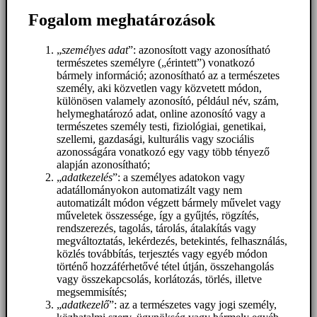
Fogalom meghatározások
„
személyes adat
”: azonosított vagy azonosítható
természetes személyre („érintett”) vonatkozó
bármely információ; azonosítható az a természetes
személy, aki közvetlen vagy közvetett módon,
különösen valamely azonosító, például név, szám,
helymeghatározó adat, online azonosító vagy a
természetes személy testi, fiziológiai, genetikai,
szellemi, gazdasági, kulturális vagy szociális
azonosságára vonatkozó egy vagy több tényező
alapján azonosítható;
„
adatkezelés
”: a személyes adatokon vagy
adatállományokon automatizált vagy nem
automatizált módon végzett bármely művelet vagy
műveletek összessége, így a gyűjtés, rögzítés,
rendszerezés, tagolás, tárolás, átalakítás vagy
megváltoztatás, lekérdezés, betekintés, felhasználás,
közlés továbbítás, terjesztés vagy egyéb módon
történő hozzáférhetővé tétel útján, összehangolás
vagy összekapcsolás, korlátozás, törlés, illetve
megsemmisítés;
„
adatkezelő
”: az a természetes vagy jogi személy,