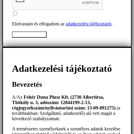
Elolvastam és elfogadom az
adatkezelési tájékoztatót
.
Üzenet elküldése
Adatkezelési tájékoztató
Bevezetés
A/Az
Fehér Duna Plusz Kft. (2730 Albertirsa,
Thököly u. 3, adószám: 12844199-2-13,
cégjegyzékszám/nyilvántartási szám: 13-09-091275)
(a
továbbiakban: Szolgáltató, adatkezelő) alá veti magát a
következő szabályzatnak:
A természetes személyeknek a személyes adatok kezelése