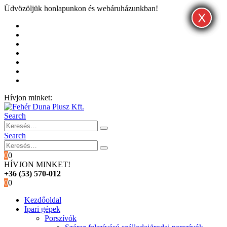
Üdvözöljük honlapunkon és webáruházunkban!
X
X
X
Kezdőoldal
Rólunk
Hivatalos garancia és márkaszervíz
Blog
Fiókom
Kosár
Pénztár
Hívjon minket:
+36 (53) 570-012
Search
Search
0
0
HÍVJON MINKET!
+36 (53) 570-012
0
0
Kezdőoldal
Ipari gépek
Porszívók