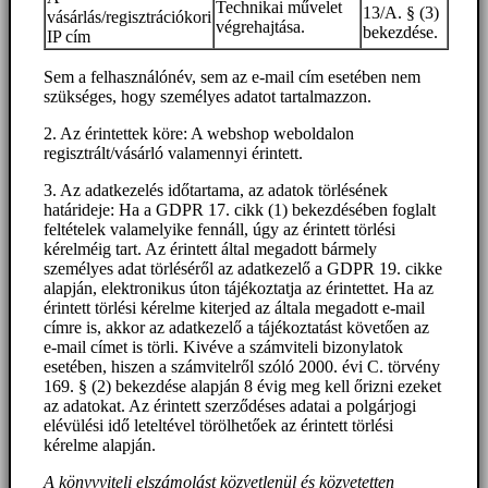
Technikai művelet
13/A. § (3)
vásárlás/regisztrációkori
végrehajtása.
bekezdése.
IP cím
Sem a felhasználónév, sem az e-mail cím esetében nem
szükséges, hogy személyes adatot tartalmazzon.
2. Az érintettek köre: A webshop weboldalon
regisztrált/vásárló valamennyi érintett.
3. Az adatkezelés időtartama, az adatok törlésének
határideje: Ha a GDPR 17. cikk (1) bekezdésében foglalt
feltételek valamelyike fennáll, úgy az érintett törlési
kérelméig tart. Az érintett által megadott bármely
személyes adat törléséről az adatkezelő a GDPR 19. cikke
alapján, elektronikus úton tájékoztatja az érintettet. Ha az
érintett törlési kérelme kiterjed az általa megadott e-mail
címre is, akkor az adatkezelő a tájékoztatást követően az
e-mail címet is törli. Kivéve a számviteli bizonylatok
esetében, hiszen a számvitelről szóló 2000. évi C. törvény
169. § (2) bekezdése alapján 8 évig meg kell őrizni ezeket
az adatokat. Az érintett szerződéses adatai a polgárjogi
elévülési idő leteltével törölhetőek az érintett törlési
kérelme alapján.
A könyvviteli elszámolást közvetlenül és közvetetten