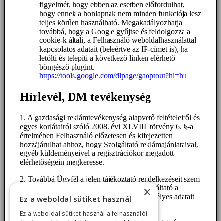
figyelmét, hogy ebben az esetben előfordulhat,
hogy ennek a honlapnak nem minden funkciója lesz
teljes körűen használható. Megakadályozhatja
továbbá, hogy a Google gyűjtse és feldolgozza a
cookie-k általi, a Felhasználó weboldalhasználattal
kapcsolatos adatait (beleértve az IP-címet is), ha
letölti és telepíti a következő linken elérhető
böngésző plugint.
https://tools.google.com/dlpage/gaoptout?hl=hu
Hírlevél, DM tevékenység
1. A gazdasági reklámtevékenység alapvető feltételeiről és
egyes korlátairól szóló 2008. évi XLVIII. törvény 6. §-a
értelmében Felhasználó előzetesen és kifejezetten
hozzájárulhat ahhoz, hogy Szolgáltató reklámajánlataival,
egyéb küldeményeivel a regisztrációkor megadott
elérhetőségein megkeresse.
2. Továbbá Ügyfél a jelen tájékoztató rendelkezéseit szem
előtt tartva hozzájárulhat ahhoz, hogy Szolgáltató a
×
reklámajánlatok küldéséhez szükséges személyes adatait
Ez a weboldal sütiket használ
kezelje.
Ez a weboldal sütiket használ a felhasználói