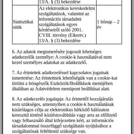
13/A. § (3) bekezdése
Az elektronikus kereskedelmi
szolgáltatások, valamint az
információs társadalmi
Statisztikai
1 hónap – 2
szolgáltatások egyes
sütik
év
kérdéseiről szóló 2001.
CVIII. törvény (Elkertv.)
13/A. § (3) bekezdése
6. Az adatok megismerésére jogosult lehetséges
adatkezelők személye: A cookie-k használatával nem
kezel személyes adatokat az adatkezelő.
7. Az érintettek adatkezeléssel kapcsolatos jogainak
ismertetése: Az érintettnek lehetőségük van a cookie-kat
törölni a böngészők Eszközök/Beállítások menüjében
általában az Adatvédelem menüpont beállításai alatt.
8. Az adatkezelés jogalapja: Az érintettől hozzájárulás
nem szükséges, amennyiben a cookie-k használatának
kizárólagos célja az elektronikus hírközlő hálózaton
keresztül történő közléstovábbítás vagy arra az előfizető
vagy felhasználó által kifejezetten kért, az információs
társadalommal összefüggő szolgáltatás nyújtásához a
szolgáltatónak feltétlenül szüksége van.