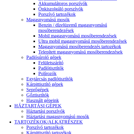
Akkumulátoros porszívók
Önkiszolgáló porszívók
Porszívó tartozékok
Magasnyomású mosók
Benzin / dízelüzemű magasnyomású
mosóberendezések
Mobil magasnyomású mosóberendezések
Ultra mobil magasnyomású mosóberendezések
Magasnyomású mosóberendezés tartozékok
Telepített magasnyomású mosóberendezések
Padlósúroló gépek
Felületszárító
Padlótisztítók
Polírozók
Egytárcsás padlótisztítók
Kárpittisztító gépek
Seprőgépek
Gőztisztítók
Használt gépeink
HÁZTARTÁSI GÉPEK
Háztartási porszívók
Háztartási magasnyomású mosók
TARTOZÉKOK/ALKATRÉSZEK
Porszívó tartozékok
Kárpittisztító tartozékok