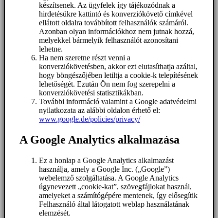
készítsenek. Az ügyfelek így tájékozódnak a
hirdetésükre kattintó és konverziókövető címkével
ellátott oldalra továbbított felhasználók számáról.
Azonban olyan információkhoz nem jutnak hozzá,
melyekkel bármelyik felhasználót azonosítani
lehetne.
Ha nem szeretne részt venni a
konverziókövetésben, akkor ezt elutasíthatja azáltal,
hogy böngészőjében letiltja a cookie-k telepítésének
lehetőségét. Ezután Ön nem fog szerepelni a
konverziókövetési statisztikákban.
További információ valamint a Google adatvédelmi
nyilatkozata az alábbi oldalon érhető el:
www.google.de/policies/privacy/
A Google Analytics alkalmazása
Ez a honlap a Google Analytics alkalmazást
használja, amely a Google Inc. („Google”)
webelemző szolgáltatása. A Google Analytics
úgynevezett „cookie-kat”, szövegfájlokat használ,
amelyeket a számítógépére mentenek, így elősegítik
Felhasználó által látogatott weblap használatának
elemzését.