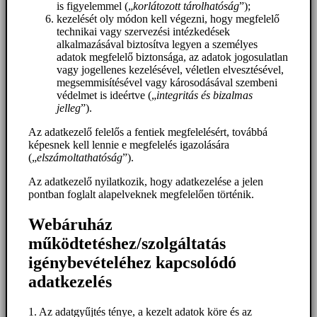
is figyelemmel („
korlátozott tárolhatóság
”);
kezelését oly módon kell végezni, hogy megfelelő
technikai vagy szervezési intézkedések
alkalmazásával biztosítva legyen a személyes
adatok megfelelő biztonsága, az adatok jogosulatlan
vagy jogellenes kezelésével, véletlen elvesztésével,
megsemmisítésével vagy károsodásával szembeni
védelmet is ideértve („
integritás és bizalmas
jelleg
”).
Az adatkezelő felelős a fentiek megfelelésért, továbbá
képesnek kell lennie e megfelelés igazolására
(„
elszámoltathatóság
”).
Az adatkezelő nyilatkozik, hogy adatkezelése a jelen
pontban foglalt alapelveknek megfelelően történik.
Webáruház
működtetéshez/szolgáltatás
igénybevételéhez kapcsolódó
adatkezelés
1. Az adatgyűjtés ténye, a kezelt adatok köre és az