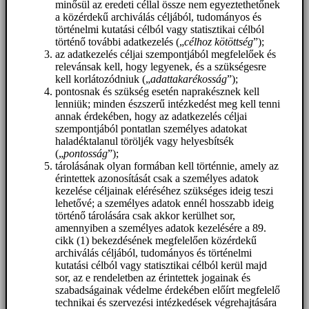
minősül az eredeti céllal össze nem egyeztethetőnek
a közérdekű archiválás céljából, tudományos és
történelmi kutatási célból vagy statisztikai célból
történő további adatkezelés („
célhoz kötöttség
”);
az adatkezelés céljai szempontjából megfelelőek és
relevánsak kell, hogy legyenek, és a szükségesre
kell korlátozódniuk („
adattakarékosság
”);
pontosnak és szükség esetén naprakésznek kell
lenniük; minden észszerű intézkedést meg kell tenni
annak érdekében, hogy az adatkezelés céljai
szempontjából pontatlan személyes adatokat
haladéktalanul töröljék vagy helyesbítsék
(„
pontosság
”);
tárolásának olyan formában kell történnie, amely az
érintettek azonosítását csak a személyes adatok
kezelése céljainak eléréséhez szükséges ideig teszi
lehetővé; a személyes adatok ennél hosszabb ideig
történő tárolására csak akkor kerülhet sor,
amennyiben a személyes adatok kezelésére a 89.
cikk (1) bekezdésének megfelelően közérdekű
archiválás céljából, tudományos és történelmi
kutatási célból vagy statisztikai célból kerül majd
sor, az e rendeletben az érintettek jogainak és
szabadságainak védelme érdekében előírt megfelelő
technikai és szervezési intézkedések végrehajtására