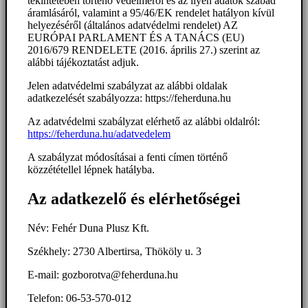
tekintetében történő védelméről és az ilyen adatok szabad
áramlásáról, valamint a 95/46/EK rendelet hatályon kívül
helyezéséről (általános adatvédelmi rendelet) AZ
EURÓPAI PARLAMENT ÉS A TANÁCS (EU)
2016/679 RENDELETE (2016. április 27.) szerint az
alábbi tájékoztatást adjuk.
Jelen adatvédelmi szabályzat az alábbi oldalak
adatkezelését szabályozza: https://feherduna.hu
Az adatvédelmi szabályzat elérhető az alábbi oldalról:
https://feherduna.hu/adatvedelem
A szabályzat módosításai a fenti címen történő
közzététellel lépnek hatályba.
Az adatkezelő és elérhetőségei
Név: Fehér Duna Plusz Kft.
Székhely: 2730 Albertirsa, Thököly u. 3
E-mail: gozborotva@feherduna.hu
Telefon: 06-53-570-012