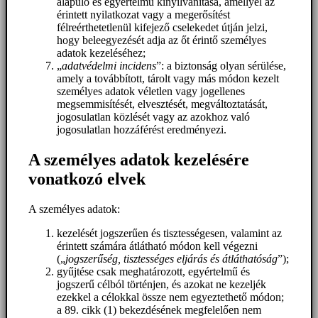
alapuló és egyértelmű kinyilvánítása, amellyel az
érintett nyilatkozat vagy a megerősítést
félreérthetetlenül kifejező cselekedet útján jelzi,
hogy beleegyezését adja az őt érintő személyes
adatok kezeléséhez;
„
adatvédelmi incidens
”: a biztonság olyan sérülése,
amely a továbbított, tárolt vagy más módon kezelt
személyes adatok véletlen vagy jogellenes
megsemmisítését, elvesztését, megváltoztatását,
jogosulatlan közlését vagy az azokhoz való
jogosulatlan hozzáférést eredményezi.
A személyes adatok kezelésére
vonatkozó elvek
A személyes adatok:
kezelését jogszerűen és tisztességesen, valamint az
érintett számára átlátható módon kell végezni
(„
jogszerűség, tisztességes eljárás és átláthatóság
”);
gyűjtése csak meghatározott, egyértelmű és
jogszerű célból történjen, és azokat ne kezeljék
ezekkel a célokkal össze nem egyeztethető módon;
a 89. cikk (1) bekezdésének megfelelően nem