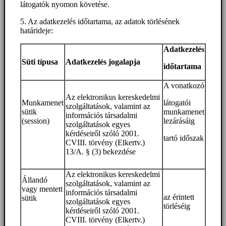
látogatók nyomon követése.
5. Az adatkezelés időtartama, az adatok törlésének
határideje:
Adatkezelés
Süti típusa
Adatkezelés jogalapja
időtartama
A vonatkozó
Az elektronikus kereskedelmi
Munkamenet
látogatói
szolgáltatások, valamint az
sütik
munkamenet
információs társadalmi
(session)
lezárásáig
szolgáltatások egyes
kérdéseiről szóló 2001.
tartó időszak
CVIII. törvény (Elkertv.)
13/A. § (3) bekezdése
Az elektronikus kereskedelmi
Állandó
szolgáltatások, valamint az
vagy mentett
információs társadalmi
az érintett
sütik
szolgáltatások egyes
törléséig
kérdéseiről szóló 2001.
CVIII. törvény (Elkertv.)