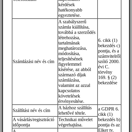
kérdések
hatékonyabb
egyeztetése.
A szabályszerű
számla kiállítása,
továbbá a szerződés
létrehozása,
6. cikk (1)
tartalmának
bekezdés c)
meghatározása,
pontja, és a
módosítása,
számvitelről
teljesítésének
Számlázási név és cím
szóló 2000.
figyelemmel
évi C.
kísérése, az abból
törvény
származó díjak
169. § (2)
számlázása,
bekezdése
valamint az azzal
kapcsolatos
követelések
érvényesítése.
A házhoz szállítás
a GDPR 6.
Szállítási név és cím
lehetővé tétele.
cikk (1)
A vásárlás/regisztráció
Technikai művelet
bekezdés b)
időpontja
végrehajtása.
pontja és az
Elker tv.
A