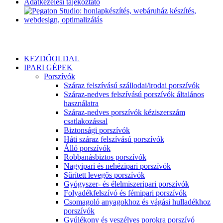
Adatkezelési tájékoztató
KEZDŐOLDAL
IPARI GÉPEK
Porszívók
Száraz felszívású szállodai/irodai porszívók
Száraz-nedves felszívású porszívók általános
használatra
Száraz-nedves porszívók kéziszerszám
csatlakozással
Biztonsági porszívók
Háti száraz felszívású porszívók
Álló porszívók
Robbanásbiztos porszívók
Nagyipari és nehézipari porszívók
Sűrített levegős porszívók
Gyógyszer- és élelmiszeripari porszívók
Folyadékfelszívó és fémipari porszívók
Csomagoló anyagokhoz és vágási hulladékhoz
porszívók
Gyúlékony és veszélyes porokra porszívó