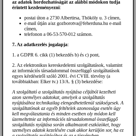
az adatok hordozhatóságát az alábbi módokon tudja
érintett kezdeményezni
:
postai úton a 2730 Albertirsa, Thököly u. 3 címen,
e-mail útján a/az gozborotva@feherduna.hu e-mail
címen,
telefonon a 06-53-570-012 számon.
7. Az adatkezelés jogalapja
:
1. a GDPR 6. cikk (1) bekezdés b) és c) pont,
2. Az elektronikus kereskedelemi szolgáltatások, valamint
az információs társadalommal összefüggő szolgáltatások
egyes kérdéseiről szóló 2001. évi CVIII. törvény (a
továbbiakban: Elker tv.) 13/A. § (3) bekezdése:
A szolgáltató a szolgáltatás nyújtása céljából kezelheti
azon személyes adatokat, amelyek a szolgáltatás
nyújtásához technikailag elengedhetetlenül szükségesek. A
szolgáltatónak az egyéb feltételek azonossága esetén úgy
kell megválasztania és minden esetben oly módon kell
üzemeltetnie az információs társadalommal összefüggő
szolgáltatás nyújtása során alkalmazott eszközöket, hogy
személyes adatok kezelésére csak akkor kerüljön sor, ha ez
a szolgáltatás nyújtásához és az e törvényben