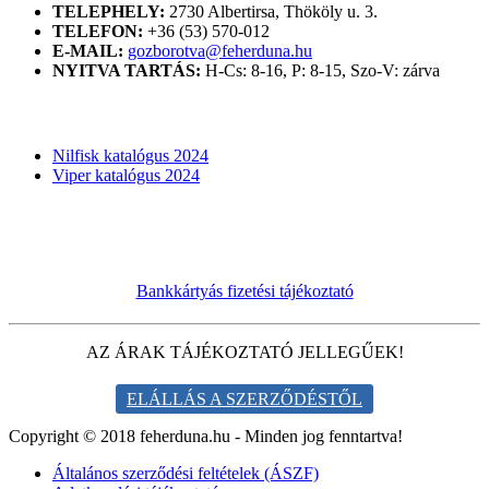
TELEPHELY:
2730 Albertirsa, Thököly u. 3.
TELEFON:
+36 (53) 570-012
E-MAIL:
gozborotva@feherduna.hu
NYITVA TARTÁS:
H-Cs: 8-16, P: 8-15, Szo-V: zárva
KATALÓGUSOK
Nilfisk katalógus 2024
Viper katalógus 2024
Bankkártyás fizetési tájékoztató
AZ ÁRAK TÁJÉKOZTATÓ JELLEGŰEK!
ELÁLLÁS A SZERZŐDÉSTŐL
Copyright © 2018 feherduna.hu - Minden jog fenntartva!
Általános szerződési feltételek (ÁSZF)