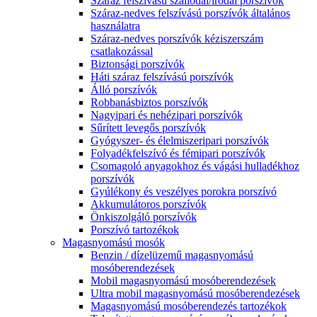
Száraz felszívású szállodai/irodai porszívók
Száraz-nedves felszívású porszívók általános
használatra
Száraz-nedves porszívók kéziszerszám
csatlakozással
Biztonsági porszívók
Háti száraz felszívású porszívók
Álló porszívók
Robbanásbiztos porszívók
Nagyipari és nehézipari porszívók
Sűrített levegős porszívók
Gyógyszer- és élelmiszeripari porszívók
Folyadékfelszívó és fémipari porszívók
Csomagoló anyagokhoz és vágási hulladékhoz
porszívók
Gyúlékony és veszélyes porokra porszívó
Akkumulátoros porszívók
Önkiszolgáló porszívók
Porszívó tartozékok
Magasnyomású mosók
Benzin / dízelüzemű magasnyomású
mosóberendezések
Mobil magasnyomású mosóberendezések
Ultra mobil magasnyomású mosóberendezések
Magasnyomású mosóberendezés tartozékok