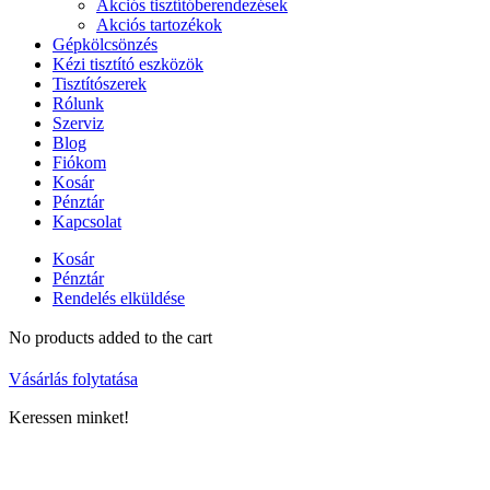
Akciós tisztítóberendezések
Akciós tartozékok
Gépkölcsönzés
Kézi tisztító eszközök
Tisztítószerek
Rólunk
Szerviz
Blog
Fiókom
Kosár
Pénztár
Kapcsolat
Kosár
Pénztár
Rendelés elküldése
No products added to the cart
Vásárlás folytatása
Keressen minket!
ELÉRHETŐSÉGÜNK