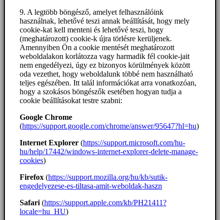
9. A legtöbb böngésző, amelyet felhasználóink
használnak, lehetővé teszi annak beállítását, hogy mely
cookie-kat kell menteni és lehetővé teszi, hogy
(meghatározott) cookie-k újra törlésre kerüljenek.
Amennyiben Ön a cookie mentését meghatározott
weboldalakon korlátozza vagy harmadik fél cookie-jait
nem engedélyezi, úgy ez bizonyos körülmények között
oda vezethet, hogy weboldalunk többé nem használható
teljes egészében. Itt talál információkat arra vonatkozóan,
hogy a szokásos böngészők esetében hogyan tudja a
cookie beállításokat testre szabni:
Google Chrome
(
https://support.google.com/chrome/answer/95647?hl=hu
)
Internet Explorer
(
https://support.microsoft.com/hu-
hu/help/17442/windows-internet-explorer-delete-manage-
cookies
)
Firefox
(
https://support.mozilla.org/hu/kb/sutik-
engedelyezese-es-tiltasa-amit-weboldak-haszn
Safari
(
https://support.apple.com/kb/PH21411?
locale=hu_HU
)