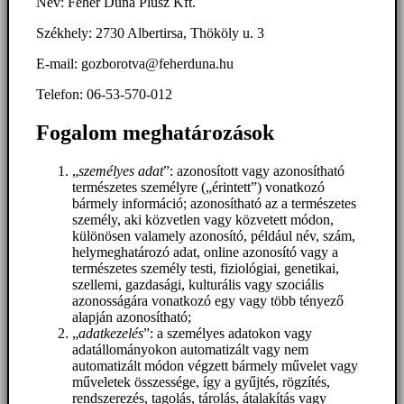
Név: Fehér Duna Plusz Kft.
Székhely: 2730 Albertirsa, Thököly u. 3
E-mail: gozborotva@feherduna.hu
Telefon: 06-53-570-012
Fogalom meghatározások
„
személyes adat
”: azonosított vagy azonosítható
természetes személyre („érintett”) vonatkozó
bármely információ; azonosítható az a természetes
személy, aki közvetlen vagy közvetett módon,
különösen valamely azonosító, például név, szám,
helymeghatározó adat, online azonosító vagy a
természetes személy testi, fiziológiai, genetikai,
szellemi, gazdasági, kulturális vagy szociális
azonosságára vonatkozó egy vagy több tényező
alapján azonosítható;
„
adatkezelés
”: a személyes adatokon vagy
adatállományokon automatizált vagy nem
automatizált módon végzett bármely művelet vagy
műveletek összessége, így a gyűjtés, rögzítés,
rendszerezés, tagolás, tárolás, átalakítás vagy