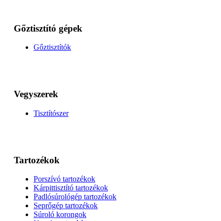
Gőztisztító gépek
Gőztisztítók
Vegyszerek
Tisztítószer
Tartozékok
Porszívó tartozékok
Kárpittisztító tartozékok
Padlósúrológép tartozékok
Seprőgép tartozékok
Súroló korongok