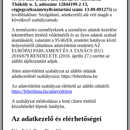
Thököly u. 3, adószám: 12844199-2-13,
cégjegyzékszám/nyilvántartási szám: 13-09-091275)
(a
továbbiakban: Szolgáltató, adatkezelő) alá veti magát a
következő szabályzatnak:
A természetes személyeknek a személyes adatok kezelése
tekintetében történő védelméről és az ilyen adatok szabad
áramlásáról, valamint a 95/46/EK rendelet hatályon kívül
helyezéséről (általános adatvédelmi rendelet) AZ
EURÓPAI PARLAMENT ÉS A TANÁCS (EU)
2016/679 RENDELETE (2016. április 27.) szerint az
alábbi tájékoztatást adjuk.
Jelen adatvédelmi szabályzat az alábbi oldalak
adatkezelését szabályozza: https://feherduna.hu
Az adatvédelmi szabályzat elérhető az alábbi oldalról:
https://feherduna.hu/adatvedelem
A szabályzat módosításai a fenti címen történő
közzététellel lépnek hatályba.
Az adatkezelő és elérhetőségei