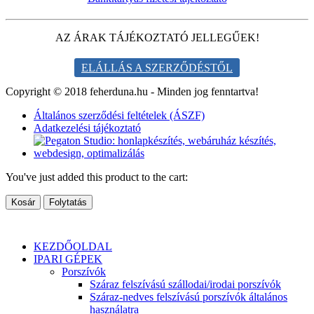
AZ ÁRAK TÁJÉKOZTATÓ JELLEGŰEK!
ELÁLLÁS A SZERZŐDÉSTŐL
Copyright © 2018 feherduna.hu - Minden jog fenntartva!
Általános szerződési feltételek (ÁSZF)
Adatkezelési tájékoztató
You've just added this product to the cart:
Kosár
Folytatás
KEZDŐOLDAL
IPARI GÉPEK
Porszívók
Száraz felszívású szállodai/irodai porszívók
Száraz-nedves felszívású porszívók általános
használatra