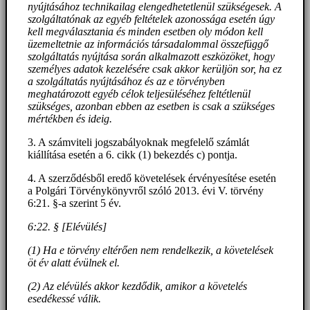
nyújtásához technikailag elengedhetetlenül szükségesek. A
szolgáltatónak az egyéb feltételek azonossága esetén úgy
kell megválasztania és minden esetben oly módon kell
üzemeltetnie az információs társadalommal összefüggő
szolgáltatás nyújtása során alkalmazott eszközöket, hogy
személyes adatok kezelésére csak akkor kerüljön sor, ha ez
a szolgáltatás nyújtásához és az e törvényben
meghatározott egyéb célok teljesüléséhez feltétlenül
szükséges, azonban ebben az esetben is csak a szükséges
mértékben és ideig.
3. A számviteli jogszabályoknak megfelelő számlát
kiállítása esetén a 6. cikk (1) bekezdés c) pontja.
4. A szerződésből eredő követelések érvényesítése esetén
a Polgári Törvénykönyvről szóló 2013. évi V. törvény
6:21. §-a szerint 5 év.
6:22. § [Elévülés]
(1) Ha e törvény eltérően nem rendelkezik, a követelések
öt év alatt évülnek el.
(2) Az elévülés akkor kezdődik, amikor a követelés
esedékessé válik.