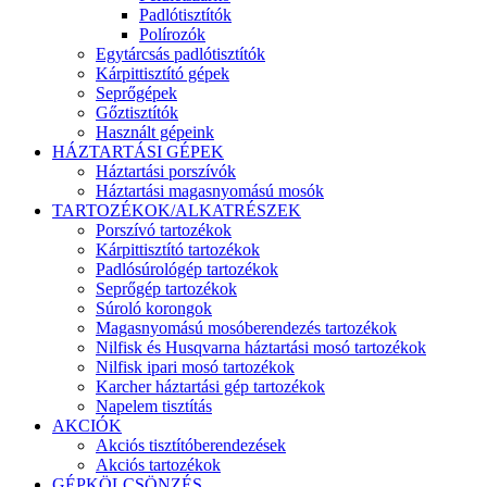
Padlótisztítók
Polírozók
Egytárcsás padlótisztítók
Kárpittisztító gépek
Seprőgépek
Gőztisztítók
Használt gépeink
HÁZTARTÁSI GÉPEK
Háztartási porszívók
Háztartási magasnyomású mosók
TARTOZÉKOK/ALKATRÉSZEK
Porszívó tartozékok
Kárpittisztító tartozékok
Padlósúrológép tartozékok
Seprőgép tartozékok
Súroló korongok
Magasnyomású mosóberendezés tartozékok
Nilfisk és Husqvarna háztartási mosó tartozékok
Nilfisk ipari mosó tartozékok
Karcher háztartási gép tartozékok
Napelem tisztítás
AKCIÓK
Akciós tisztítóberendezések
Akciós tartozékok
GÉPKÖLCSÖNZÉS