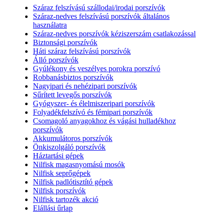
Száraz felszívású szállodai/irodai porszívók
Száraz-nedves felszívású porszívók általános
használatra
Száraz-nedves porszívók kéziszerszám csatlakozással
Biztonsági porszívók
Háti száraz felszívású porszívók
Álló porszívók
Gyúlékony és veszélyes porokra porszívó
Robbanásbiztos porszívók
Nagyipari és nehézipari porszívók
Sűrített levegős porszívók
Gyógyszer- és élelmiszeripari porszívók
Folyadékfelszívó és fémipari porszívók
Csomagoló anyagokhoz és vágási hulladékhoz
porszívók
Akkumulátoros porszívók
Önkiszolgáló porszívók
Háztartási gépek
Nilfisk magasnyomású mosók
Nilfisk seprőgépek
Nilfisk padlótisztító gépek
Nilfisk porszívók
Nilfisk tartozék akció
Elállási űrlap