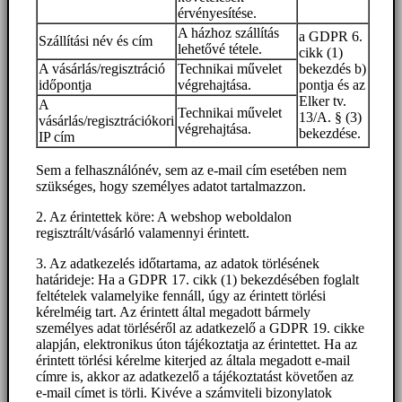
érvényesítése.
A házhoz szállítás
a GDPR 6.
Szállítási név és cím
lehetővé tétele.
cikk (1)
A vásárlás/regisztráció
Technikai művelet
bekezdés b)
időpontja
végrehajtása.
pontja és az
Elker tv.
A
Technikai művelet
13/A. § (3)
vásárlás/regisztrációkori
végrehajtása.
bekezdése.
IP cím
Sem a felhasználónév, sem az e-mail cím esetében nem
szükséges, hogy személyes adatot tartalmazzon.
2. Az érintettek köre: A webshop weboldalon
regisztrált/vásárló valamennyi érintett.
3. Az adatkezelés időtartama, az adatok törlésének
határideje: Ha a GDPR 17. cikk (1) bekezdésében foglalt
feltételek valamelyike fennáll, úgy az érintett törlési
kérelméig tart. Az érintett által megadott bármely
személyes adat törléséről az adatkezelő a GDPR 19. cikke
alapján, elektronikus úton tájékoztatja az érintettet. Ha az
érintett törlési kérelme kiterjed az általa megadott e-mail
címre is, akkor az adatkezelő a tájékoztatást követően az
e-mail címet is törli. Kivéve a számviteli bizonylatok