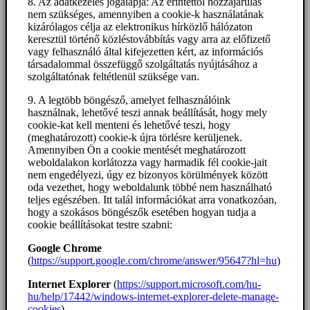
8. Az adatkezelés jogalapja: Az érintettől hozzájárulás
nem szükséges, amennyiben a cookie-k használatának
kizárólagos célja az elektronikus hírközlő hálózaton
keresztül történő közléstovábbítás vagy arra az előfizető
vagy felhasználó által kifejezetten kért, az információs
társadalommal összefüggő szolgáltatás nyújtásához a
szolgáltatónak feltétlenül szüksége van.
9. A legtöbb böngésző, amelyet felhasználóink
használnak, lehetővé teszi annak beállítását, hogy mely
cookie-kat kell menteni és lehetővé teszi, hogy
(meghatározott) cookie-k újra törlésre kerüljenek.
Amennyiben Ön a cookie mentését meghatározott
weboldalakon korlátozza vagy harmadik fél cookie-jait
nem engedélyezi, úgy ez bizonyos körülmények között
oda vezethet, hogy weboldalunk többé nem használható
teljes egészében. Itt talál információkat arra vonatkozóan,
hogy a szokásos böngészők esetében hogyan tudja a
cookie beállításokat testre szabni:
Google Chrome
(
https://support.google.com/chrome/answer/95647?hl=hu
)
Internet Explorer
(
https://support.microsoft.com/hu-
hu/help/17442/windows-internet-explorer-delete-manage-
cookies
)