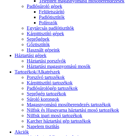
Telepített magasnyomású mosóberendezések
Padlósúroló gépek
Felületszárító
Padlótisztítók
Polírozók
Egytárcsás padlótisztítók
Kárpittisztító gépek
Seprőgépek
Gőztisztítók
Használt gépeink
Háztartási gépek
Háztartási porszívók
Háztartási magasnyomású mosók
Tartozékok/Alkatrészek
Porszívó tartozékok
Kárpittisztító tartozékok
Padlósúrológép tartozékok
Seprőgép tartozékok
Súroló korongok
Magasnyomású mosóberendezés tartozékok
Nilfisk és Husqvarna háztartási mosó tartozékok
Nilfisk ipari mosó tartozékok
Karcher háztartási gép tartozékok
Napelem tisztítás
Akciók