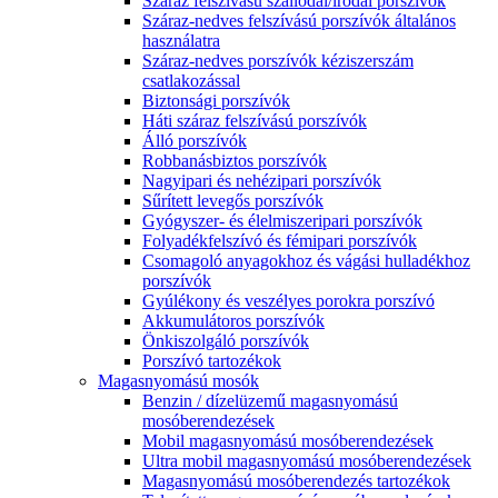
Száraz felszívású szállodai/irodai porszívók
Száraz-nedves felszívású porszívók általános
használatra
Száraz-nedves porszívók kéziszerszám
csatlakozással
Biztonsági porszívók
Háti száraz felszívású porszívók
Álló porszívók
Robbanásbiztos porszívók
Nagyipari és nehézipari porszívók
Sűrített levegős porszívók
Gyógyszer- és élelmiszeripari porszívók
Folyadékfelszívó és fémipari porszívók
Csomagoló anyagokhoz és vágási hulladékhoz
porszívók
Gyúlékony és veszélyes porokra porszívó
Akkumulátoros porszívók
Önkiszolgáló porszívók
Porszívó tartozékok
Magasnyomású mosók
Benzin / dízelüzemű magasnyomású
mosóberendezések
Mobil magasnyomású mosóberendezések
Ultra mobil magasnyomású mosóberendezések
Magasnyomású mosóberendezés tartozékok