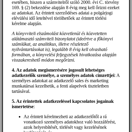
esetében, hiszen a számvitelről szóló 2000. évi C. törvény
169. § (2) bekezdése alapján 8 évig meg kell őrizni ezeket
az adatokat. Az érintett szerződéses adatai a polgárjogi
elévülési idő leteltével törölhetőek az érintett törlési
kérelme alapján.
A könyvviteli elszámolást közvetlenül és közvetetten
alátámasztó számviteli bizonylatot (ideértve a főkönyvi
számlákat, az analitikus, illetve részletező
nyilvántartásokat is), legalább 8 évig kell olvasható
formában, a könyvelési feljegyzések hivatkozása alapján
visszakereshető módon megőrizni.
4. Az adatok megismerésére jogosult lehetséges
adatkezelők személye, a személyes adatok címzettjei
: A
személyes adatokat az adatkezelő sales és marketing
munkatársai kezelhetik, a fenti alapelvek tiszteletben
tartásával.
5. A
z érintettek adatkezeléssel kapcsolatos jogainak
ismertetése
:
Az érintett kérelmezheti az adatkezelőtől a rá
vonatkozó személyes adatokhoz való hozzáférést,
azok helyesbítését, törlését vagy kezelésének