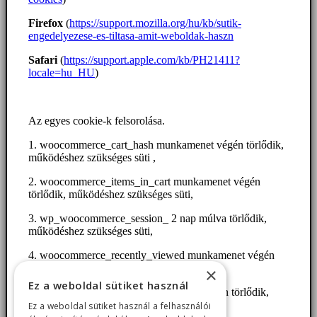
Firefox
(
https://support.mozilla.org/hu/kb/sutik-
engedelyezese-es-tiltasa-amit-weboldak-haszn
Safari
(
https://support.apple.com/kb/PH21411?
locale=hu_HU
)
Az egyes cookie-k felsorolása.
1. woocommerce_cart_hash munkamenet végén törlődik,
működéshez szükséges süti ,
2. woocommerce_items_in_cart munkamenet végén
törlődik, működéshez szükséges süti,
3. wp_woocommerce_session_ 2 nap múlva törlődik,
működéshez szükséges süti,
4. woocommerce_recently_viewed munkamenet végén
törlődik, működéshez szükséges süti,
×
Ez a weboldal sütiket használ
5. store_notice[notice id] munkamenet végén törlődik,
működéshez szükséges süti,
Ez a weboldal sütiket használ a felhasználói