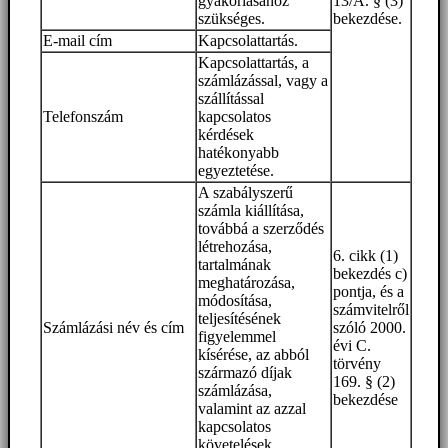
gyakorlásához
13/A. § (3)
szükséges.
bekezdése.
E-mail cím
Kapcsolattartás.
Kapcsolattartás, a
számlázással, vagy a
szállítással
Telefonszám
kapcsolatos
kérdések
hatékonyabb
egyeztetése.
A szabályszerű
számla kiállítása,
továbbá a szerződés
létrehozása,
6. cikk (1)
tartalmának
bekezdés c)
meghatározása,
pontja, és a
módosítása,
számvitelről
teljesítésének
Számlázási név és cím
szóló 2000.
figyelemmel
évi C.
kísérése, az abból
törvény
származó díjak
169. § (2)
számlázása,
bekezdése
valamint az azzal
kapcsolatos
követelések