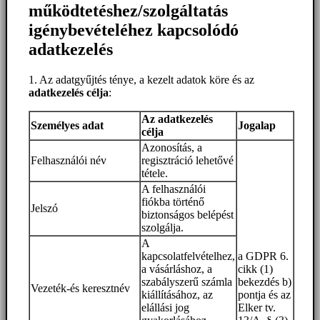
működtetéshez/szolgáltatás
igénybevételéhez kapcsolódó
adatkezelés
1. Az adatgyűjtés ténye, a kezelt adatok köre és az
adatkezelés célja
:
Az adatkezelés
Személyes adat
Jogalap
célja
Azonosítás, a
Felhasználói név
regisztráció lehetővé
tétele.
A felhasználói
fiókba történő
Jelszó
biztonságos belépést
szolgálja.
A
kapcsolatfelvételhez,
a GDPR 6.
a vásárláshoz, a
cikk (1)
szabályszerű számla
bekezdés b)
Vezeték-és keresztnév
kiállításához, az
pontja és az
elállási jog
Elker tv.