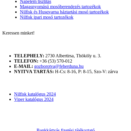
Napelem tisztítás
Magasnyomású mosóberendezés tartozékok
Nilfisk és Husqvarna háztartási mosó tartozékok
Nilfisk ipari mosó tartozékok
Keressen minket!
ELÉRHETŐSÉGÜNK
TELEPHELY:
2730 Albertirsa, Thököly u. 3.
TELEFON:
+36 (53) 570-012
E-MAIL:
gozborotva@feherduna.hu
NYITVA TARTÁS:
H-Cs: 8-16, P: 8-15, Szo-V: zárva
KATALÓGUSOK
Nilfisk katalógus 2024
Viper katalógus 2024
Bankkártyás fizetési tájékoztató