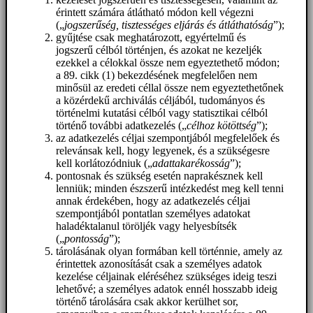
érintett számára átlátható módon kell végezni
(„
jogszerűség, tisztességes eljárás és átláthatóság
”);
gyűjtése csak meghatározott, egyértelmű és
jogszerű célból történjen, és azokat ne kezeljék
ezekkel a célokkal össze nem egyeztethető módon;
a 89. cikk (1) bekezdésének megfelelően nem
minősül az eredeti céllal össze nem egyeztethetőnek
a közérdekű archiválás céljából, tudományos és
történelmi kutatási célból vagy statisztikai célból
történő további adatkezelés („
célhoz kötöttség
”);
az adatkezelés céljai szempontjából megfelelőek és
relevánsak kell, hogy legyenek, és a szükségesre
kell korlátozódniuk („
adattakarékosság
”);
pontosnak és szükség esetén naprakésznek kell
lenniük; minden észszerű intézkedést meg kell tenni
annak érdekében, hogy az adatkezelés céljai
szempontjából pontatlan személyes adatokat
haladéktalanul töröljék vagy helyesbítsék
(„
pontosság
”);
tárolásának olyan formában kell történnie, amely az
érintettek azonosítását csak a személyes adatok
kezelése céljainak eléréséhez szükséges ideig teszi
lehetővé; a személyes adatok ennél hosszabb ideig
történő tárolására csak akkor kerülhet sor,