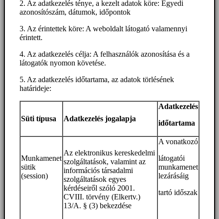
2. Az adatkezelés ténye, a kezelt adatok köre: Egyedi
azonosítószám, dátumok, időpontok
3. Az érintettek köre: A weboldalt látogató valamennyi
érintett.
4. Az adatkezelés célja: A felhasználók azonosítása és a
látogatók nyomon követése.
5. Az adatkezelés időtartama, az adatok törlésének
határideje:
Adatkezelés
Süti típusa
Adatkezelés jogalapja
időtartama
A vonatkozó
Az elektronikus kereskedelmi
Munkamenet
látogatói
szolgáltatások, valamint az
sütik
munkamenet
információs társadalmi
(session)
lezárásáig
szolgáltatások egyes
kérdéseiről szóló 2001.
tartó időszak
CVIII. törvény (Elkertv.)
13/A. § (3) bekezdése