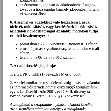
korlátozását, és
az érintettnek joga van az adathordozhatósághoz,
továbbá a hozzájárulás bármely időpontban történő
visszavonásához.
6. A személyes adatokhoz
való hozzáférést
, azok
törlését, módosítását, vagy kezelésének korlátozását,
az adatok hordozhatóságát az alábbi módokon tudja
érintett kezdeményezni
:
postai úton a 2730 Albertirsa, Thököly u. 3 címen,
e-mail útján a/az gozborotva@feherduna.hu e-mail
címen,
telefonon a 06-53-570-012 számon.
7. Az adatkezelés jogalapja
:
1. a GDPR 6. cikk (1) bekezdés b) és c) pont,
2. Az elektronikus kereskedelemi szolgáltatások, valamint
az információs társadalommal összefüggő szolgáltatások
egyes kérdéseiről szóló 2001. évi CVIII. törvény (a
továbbiakban: Elker tv.) 13/A. § (3) bekezdése:
A szolgáltató a szolgáltatás nyújtása céljából kezelheti
azon személyes adatokat, amelyek a szolgáltatás