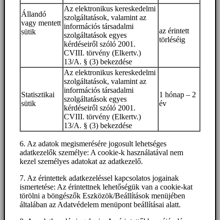
Az elektronikus kereskedelmi
Állandó
szolgáltatások, valamint az
vagy mentett
információs társadalmi
az érintett
sütik
szolgáltatások egyes
törléséig
kérdéseiről szóló 2001.
CVIII. törvény (Elkertv.)
13/A. § (3) bekezdése
Az elektronikus kereskedelmi
szolgáltatások, valamint az
információs társadalmi
Statisztikai
1 hónap – 2
szolgáltatások egyes
sütik
év
kérdéseiről szóló 2001.
CVIII. törvény (Elkertv.)
13/A. § (3) bekezdése
6. Az adatok megismerésére jogosult lehetséges
adatkezelők személye: A cookie-k használatával nem
kezel személyes adatokat az adatkezelő.
7. Az érintettek adatkezeléssel kapcsolatos jogainak
ismertetése: Az érintettnek lehetőségük van a cookie-kat
törölni a böngészők Eszközök/Beállítások menüjében
általában az Adatvédelem menüpont beállításai alatt.