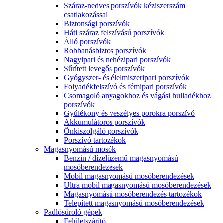
Száraz-nedves porszívók kéziszerszám
csatlakozással
Biztonsági porszívók
Háti száraz felszívású porszívók
Álló porszívók
Robbanásbiztos porszívók
Nagyipari és nehézipari porszívók
Sűrített levegős porszívók
Gyógyszer- és élelmiszeripari porszívók
Folyadékfelszívó és fémipari porszívók
Csomagoló anyagokhoz és vágási hulladékhoz
porszívók
Gyúlékony és veszélyes porokra porszívó
Akkumulátoros porszívók
Önkiszolgáló porszívók
Porszívó tartozékok
Magasnyomású mosók
Benzin / dízelüzemű magasnyomású
mosóberendezések
Mobil magasnyomású mosóberendezések
Ultra mobil magasnyomású mosóberendezések
Magasnyomású mosóberendezés tartozékok
Telepített magasnyomású mosóberendezések
Padlósúroló gépek
Felületszárító