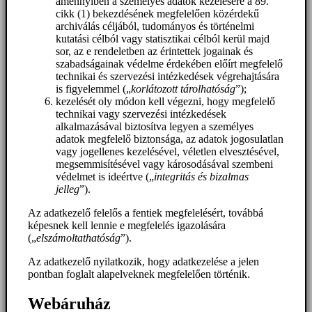
amennyiben a személyes adatok kezelésére a 89.
cikk (1) bekezdésének megfelelően közérdekű
archiválás céljából, tudományos és történelmi
kutatási célból vagy statisztikai célból kerül majd
sor, az e rendeletben az érintettek jogainak és
szabadságainak védelme érdekében előírt megfelelő
technikai és szervezési intézkedések végrehajtására
is figyelemmel („
korlátozott tárolhatóság
”);
kezelését oly módon kell végezni, hogy megfelelő
technikai vagy szervezési intézkedések
alkalmazásával biztosítva legyen a személyes
adatok megfelelő biztonsága, az adatok jogosulatlan
vagy jogellenes kezelésével, véletlen elvesztésével,
megsemmisítésével vagy károsodásával szembeni
védelmet is ideértve („
integritás és bizalmas
jelleg
”).
Az adatkezelő felelős a fentiek megfelelésért, továbbá
képesnek kell lennie e megfelelés igazolására
(„
elszámoltathatóság
”).
Az adatkezelő nyilatkozik, hogy adatkezelése a jelen
pontban foglalt alapelveknek megfelelően történik.
Webáruház