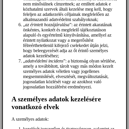
nem minősülnek címzettnek; az említett adatok e
közhatalmi szervek általi kezelése meg kell, hogy
feleljen az adatkezelés céljainak megfelelően az
alkalmazandó adatvédelmi szabályoknak;
„
az érintett hozzájárulása
”: az érintett akaratának
önkéntes, konkrét és megfelelő tájékoztatáson
alapuló és egyértelmű kinyilvánítása, amellyel az
érintett nyilatkozat vagy a megerősítést
félreérthetetlenül kifejező cselekedet útján jelzi,
hogy beleegyezését adja az őt érintő személyes
adatok kezeléséhez;
„
adatvédelmi incidens
”: a biztonság olyan sérülése,
amely a továbbított, tárolt vagy más módon kezelt
személyes adatok véletlen vagy jogellenes
megsemmisítését, elvesztését, megváltoztatását,
jogosulatlan közlését vagy az azokhoz való
jogosulatlan hozzáférést eredményezi.
A személyes adatok kezelésére
vonatkozó elvek
A személyes adatok:
kezelését jogszerűen és tisztességesen, valamint az