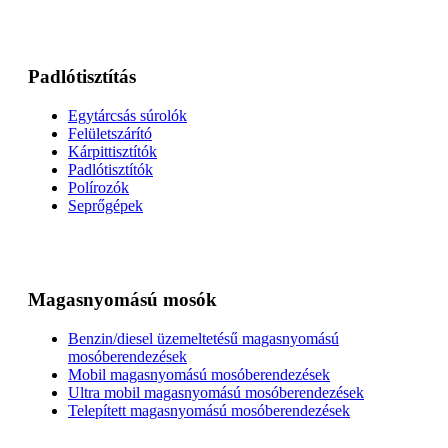
Padlótisztítás
Egytárcsás súrolók
Felületszárító
Kárpittisztítók
Padlótisztítók
Polírozók
Seprőgépek
Magasnyomású mosók
Benzin/diesel üzemeltetésű magasnyomású
mosóberendezések
Mobil magasnyomású mosóberendezések
Ultra mobil magasnyomású mosóberendezések
Telepített magasnyomású mosóberendezések