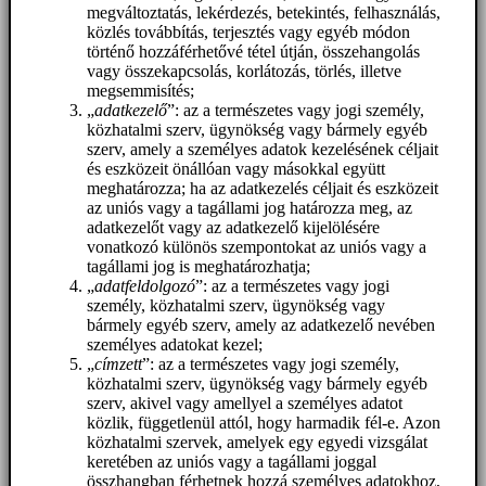
megváltoztatás, lekérdezés, betekintés, felhasználás,
közlés továbbítás, terjesztés vagy egyéb módon
történő hozzáférhetővé tétel útján, összehangolás
vagy összekapcsolás, korlátozás, törlés, illetve
megsemmisítés;
„
adatkezelő
”: az a természetes vagy jogi személy,
közhatalmi szerv, ügynökség vagy bármely egyéb
szerv, amely a személyes adatok kezelésének céljait
és eszközeit önállóan vagy másokkal együtt
meghatározza; ha az adatkezelés céljait és eszközeit
az uniós vagy a tagállami jog határozza meg, az
adatkezelőt vagy az adatkezelő kijelölésére
vonatkozó különös szempontokat az uniós vagy a
tagállami jog is meghatározhatja;
„
adatfeldolgozó
”: az a természetes vagy jogi
személy, közhatalmi szerv, ügynökség vagy
bármely egyéb szerv, amely az adatkezelő nevében
személyes adatokat kezel;
„
címzett
”: az a természetes vagy jogi személy,
közhatalmi szerv, ügynökség vagy bármely egyéb
szerv, akivel vagy amellyel a személyes adatot
közlik, függetlenül attól, hogy harmadik fél-e. Azon
közhatalmi szervek, amelyek egy egyedi vizsgálat
keretében az uniós vagy a tagállami joggal
összhangban férhetnek hozzá személyes adatokhoz,