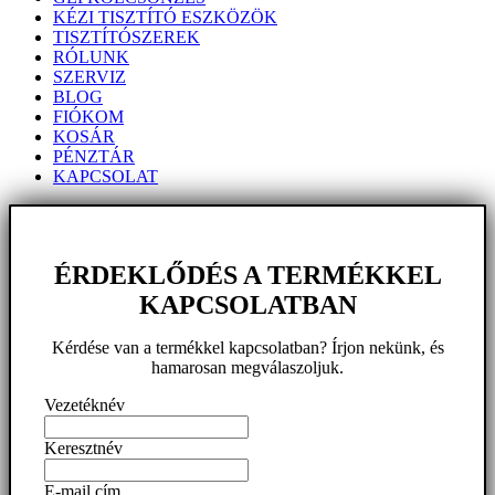
KÉZI TISZTÍTÓ ESZKÖZÖK
TISZTÍTÓSZEREK
RÓLUNK
SZERVIZ
BLOG
FIÓKOM
KOSÁR
PÉNZTÁR
KAPCSOLAT
ÉRDEKLŐDÉS A TERMÉKKEL
KAPCSOLATBAN
Kérdése van a termékkel kapcsolatban? Írjon nekünk, és
hamarosan megválaszoljuk.
Vezetéknév
Keresztnév
E-mail cím