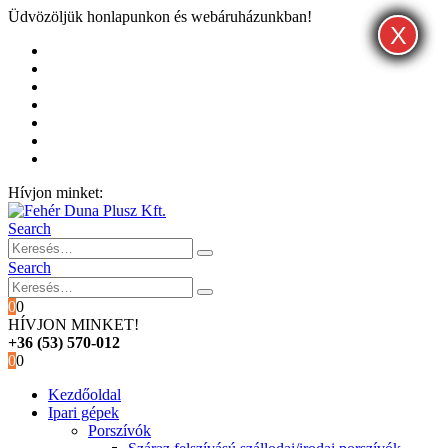
Üdvözöljük honlapunkon és webáruházunkban!
X
X
X
Kezdőoldal
Rólunk
Hivatalos garancia és márkaszervíz
Blog
Fiókom
Kosár
Pénztár
Hívjon minket:
+36 (53) 570-012
Search
Search
0
0
HÍVJON MINKET!
+36 (53) 570-012
0
0
Kezdőoldal
Ipari gépek
Porszívók