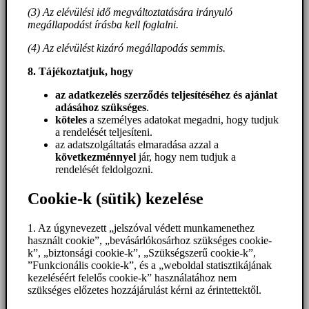
(3) Az elévülési idő megváltoztatására irányuló
megállapodást írásba kell foglalni.
(4) Az elévülést kizáró megállapodás semmis.
8. Tájékoztatjuk, hogy
az adatkezelés szerződés teljesítéséhez és ajánlat
adásához szükséges
.
köteles
a személyes adatokat megadni, hogy tudjuk
a rendelését teljesíteni.
az adatszolgáltatás elmaradása azzal a
következménnyel
jár, hogy nem tudjuk a
rendelését feldolgozni.
Cookie-k (sütik) kezelése
1. Az úgynevezett „jelszóval védett munkamenethez
használt cookie”, „bevásárlókosárhoz szükséges cookie-
k”, „biztonsági cookie-k”, „Szükségszerű cookie-k”,
”Funkcionális cookie-k”, és a „weboldal statisztikájának
kezeléséért felelős cookie-k” használatához nem
szükséges előzetes hozzájárulást kérni az érintettektől.