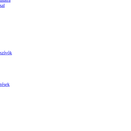
álatra
sal
szívók
zések