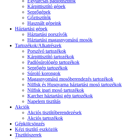
Egytárcsás padlótisztítók
Kárpittisztító gépek
Seprőgépek
Gőztisztítók
Használt gépeink
Háztartási gépek
Háztartási porszívók
Háztartási magasnyomású mosók
Tartozékok/Alkatrészek
Porszívó tartozékok
Kárpittisztító tartozékok
Padlósúrológép tartozékok
Seprőgép tartozékok
Súroló korongok
Magasnyomású mosóberendezés tartozékok
Nilfisk és Husqvarna háztartási mosó tartozékok
Nilfisk ipari mosó tartozékok
Karcher háztartási gép tartozékok
Napelem tisztítás
Akciók
Akciós tisztítóberendezések
Akciós tartozékok
Gépkölcsönzés
Kézi tisztító eszközök
Tisztítószerek