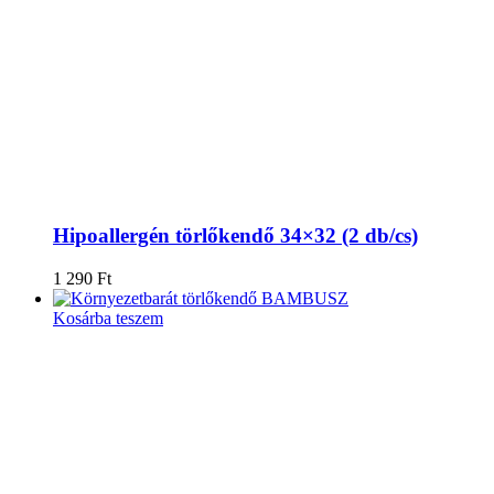
Hipoallergén törlőkendő 34×32 (2 db/cs)
1 290
Ft
Kosárba teszem