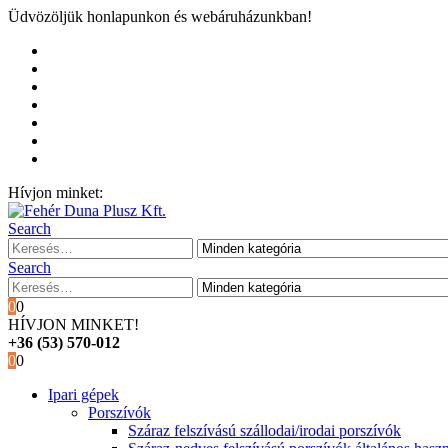
Üdvözöljük honlapunkon és webáruházunkban!
Kezdőoldal
Rólunk
Hivatalos garancia és márkaszervíz
Blog
Fiókom
Kosár
Pénztár
Hívjon minket:
+36 (53) 570-012
Search
Search
0
0
HÍVJON MINKET!
+36 (53) 570-012
0
0
Ipari gépek
Porszívók
Száraz felszívású szállodai/irodai porszívók