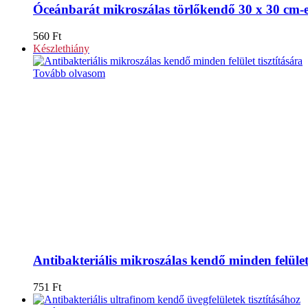
Óceánbarát mikroszálas törlőkendő 30 x 30 cm-
560
Ft
Készlethiány
Tovább olvasom
Antibakteriális mikroszálas kendő minden felület 
751
Ft