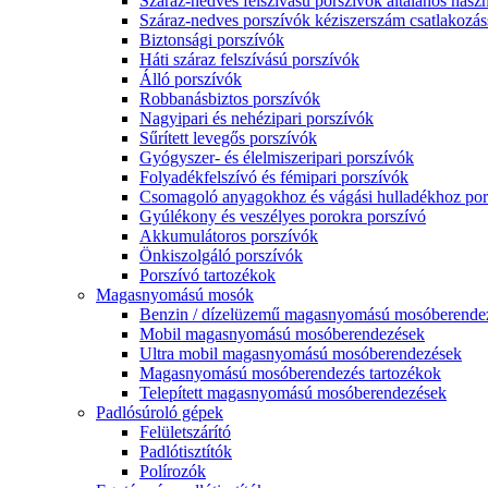
Száraz-nedves felszívású porszívók általános haszn
Száraz-nedves porszívók kéziszerszám csatlakozás
Biztonsági porszívók
Háti száraz felszívású porszívók
Álló porszívók
Robbanásbiztos porszívók
Nagyipari és nehézipari porszívók
Sűrített levegős porszívók
Gyógyszer- és élelmiszeripari porszívók
Folyadékfelszívó és fémipari porszívók
Csomagoló anyagokhoz és vágási hulladékhoz por
Gyúlékony és veszélyes porokra porszívó
Akkumulátoros porszívók
Önkiszolgáló porszívók
Porszívó tartozékok
Magasnyomású mosók
Benzin / dízelüzemű magasnyomású mosóberende
Mobil magasnyomású mosóberendezések
Ultra mobil magasnyomású mosóberendezések
Magasnyomású mosóberendezés tartozékok
Telepített magasnyomású mosóberendezések
Padlósúroló gépek
Felületszárító
Padlótisztítók
Polírozók