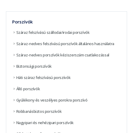
Porszívók
Száraz felszívású szállodai/irodai porszívók
Száraz-nedves felszívású porszívók általános használatra
Száraz-nedves porszívók kéziszerszám csatlakozással
Biztonsági porszívók
Háti száraz felszívású porszívók
Álló porszívók
Gyúlékony és veszélyes porokra porszívó
Robbanásbiztos porszívók
Nagyipari és nehézipari porszívók