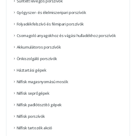
Sűrített levegős porszívók
Gyógyszer- és élelmiszeripari porszívók
Folyadékfelszívó és fémipari porszívók
Csomagoló anyagokhoz és vágási hulladékhoz porszívók
Akkumulátoros porszívók
Önkiszolgáló porszívók
Háztartási gépek
Nilfisk magasnyomású mosók
Nilfisk seprőgépek
Nilfisk padlótisztító gépek
Nilfisk porszívók
Nilfisk tartozék akció