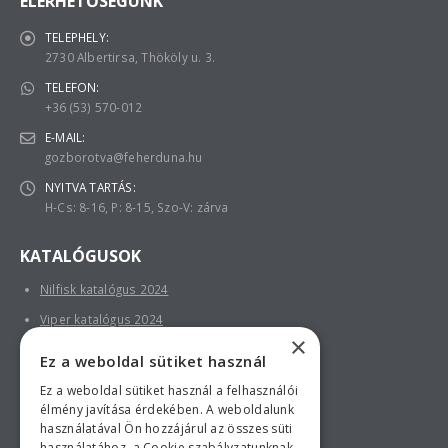
ELÉRHETŐSÉGÜNK
TELEPHELY:
2730 Albertirsa, Thököly u. 3.
TELEFON:
+36 (53) 570-012
E-MAIL:
gozborotva@feherduna.hu
NYITVA TARTÁS:
H-Cs: 8-16, P: 8-15, Szo-V: zárva
KATALÓGUSOK
Nilfisk katalógus 2024
Viper katalógus 2024
×
Ez a weboldal sütiket használ
Ez a weboldal sütiket használ a felhasználói
élmény javítása érdekében. A weboldalunk
használatával Ön hozzájárul az összes süti
használatához, a Cookie szabályzatunknak