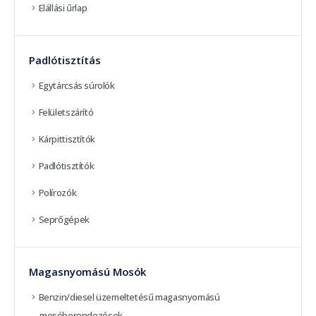
Elállási űrlap
Padlótisztítás
Egytárcsás súrolók
Felületszárító
Kárpittisztítók
Padlótisztítók
Polírozók
Seprőgépek
Magasnyomású Mosók
Benzin/diesel üzemeltetésű magasnyomású
mosóberendezések