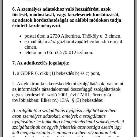
6. A személyes adatokhoz
való hozzáférést
, azok
törlését, módosítását, vagy kezelésének korlátozását,
az adatok hordozhatóságát az alábbi módokon tudja
érintett kezdeményezni
:
postai úton a 2730 Albertirsa, Thököly u. 3 címen,
e-mail útján a/az gozborotva@feherduna.hu e-mail
címen,
telefonon a 06-53-570-012 számon.
7. Az adatkezelés jogalapja
:
1. a GDPR 6. cikk (1) bekezdés b) és c) pont,
2. Az elektronikus kereskedelemi szolgáltatások, valamint
az információs társadalommal összefüggő szolgáltatások
egyes kérdéseiről szóló 2001. évi CVIII. törvény (a
továbbiakban: Elker tv.) 13/A. § (3) bekezdése:
A szolgáltató a szolgáltatás nyújtása céljából kezelheti
azon személyes adatokat, amelyek a szolgáltatás
nyújtásához technikailag elengedhetetlenül szükségesek. A
szolgáltatónak az egyéb feltételek azonossága esetén úgy
kell megválasztania és minden esetben oly módon kell