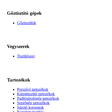
Gőztisztító gépek
Gőztisztítók
Vegyszerek
Tisztítószer
Tartozékok
Porszívó tartozékok
Kárpittisztító tartozékok
Padlósúrológép tartozékok
Seprőgép tartozékok
Súroló korongok
Napelem tisztítás