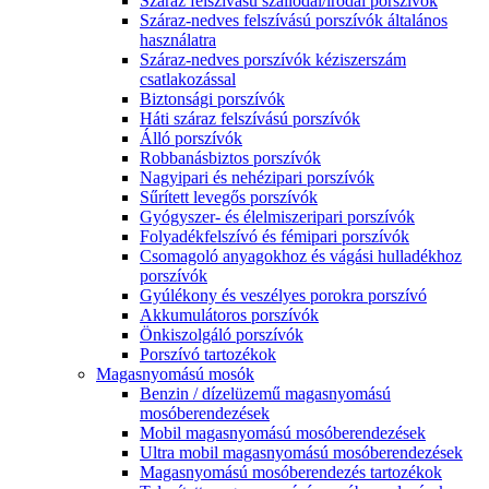
Száraz felszívású szállodai/irodai porszívók
Száraz-nedves felszívású porszívók általános
használatra
Száraz-nedves porszívók kéziszerszám
csatlakozással
Biztonsági porszívók
Háti száraz felszívású porszívók
Álló porszívók
Robbanásbiztos porszívók
Nagyipari és nehézipari porszívók
Sűrített levegős porszívók
Gyógyszer- és élelmiszeripari porszívók
Folyadékfelszívó és fémipari porszívók
Csomagoló anyagokhoz és vágási hulladékhoz
porszívók
Gyúlékony és veszélyes porokra porszívó
Akkumulátoros porszívók
Önkiszolgáló porszívók
Porszívó tartozékok
Magasnyomású mosók
Benzin / dízelüzemű magasnyomású
mosóberendezések
Mobil magasnyomású mosóberendezések
Ultra mobil magasnyomású mosóberendezések
Magasnyomású mosóberendezés tartozékok