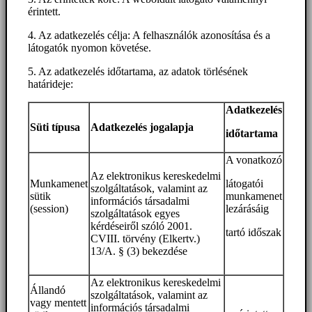
érintett.
4. Az adatkezelés célja: A felhasználók azonosítása és a
látogatók nyomon követése.
5. Az adatkezelés időtartama, az adatok törlésének
határideje:
Adatkezelés
Süti típusa
Adatkezelés jogalapja
időtartama
A vonatkozó
Az elektronikus kereskedelmi
Munkamenet
látogatói
szolgáltatások, valamint az
sütik
munkamenet
információs társadalmi
(session)
lezárásáig
szolgáltatások egyes
kérdéseiről szóló 2001.
tartó időszak
CVIII. törvény (Elkertv.)
13/A. § (3) bekezdése
Az elektronikus kereskedelmi
Állandó
szolgáltatások, valamint az
vagy mentett
információs társadalmi