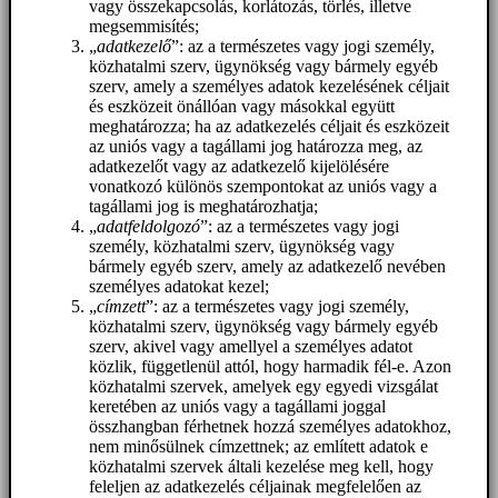
vagy összekapcsolás, korlátozás, törlés, illetve
megsemmisítés;
„
adatkezelő
”: az a természetes vagy jogi személy,
közhatalmi szerv, ügynökség vagy bármely egyéb
szerv, amely a személyes adatok kezelésének céljait
és eszközeit önállóan vagy másokkal együtt
meghatározza; ha az adatkezelés céljait és eszközeit
az uniós vagy a tagállami jog határozza meg, az
adatkezelőt vagy az adatkezelő kijelölésére
vonatkozó különös szempontokat az uniós vagy a
tagállami jog is meghatározhatja;
„
adatfeldolgozó
”: az a természetes vagy jogi
személy, közhatalmi szerv, ügynökség vagy
bármely egyéb szerv, amely az adatkezelő nevében
személyes adatokat kezel;
„
címzett
”: az a természetes vagy jogi személy,
közhatalmi szerv, ügynökség vagy bármely egyéb
szerv, akivel vagy amellyel a személyes adatot
közlik, függetlenül attól, hogy harmadik fél-e. Azon
közhatalmi szervek, amelyek egy egyedi vizsgálat
keretében az uniós vagy a tagállami joggal
összhangban férhetnek hozzá személyes adatokhoz,
nem minősülnek címzettnek; az említett adatok e
közhatalmi szervek általi kezelése meg kell, hogy
feleljen az adatkezelés céljainak megfelelően az