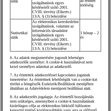
az érintett
sütik
szolgáltatások egyes
törléséig
kérdéseiről szóló 2001.
CVIII. törvény (Elkertv.)
13/A. § (3) bekezdése
Az elektronikus kereskedelmi
szolgáltatások, valamint az
információs társadalmi
Statisztikai
1 hónap – 2
szolgáltatások egyes
sütik
év
kérdéseiről szóló 2001.
CVIII. törvény (Elkertv.)
13/A. § (3) bekezdése
6. Az adatok megismerésére jogosult lehetséges
adatkezelők személye: A cookie-k használatával nem
kezel személyes adatokat az adatkezelő.
7. Az érintettek adatkezeléssel kapcsolatos jogainak
ismertetése: Az érintettnek lehetőségük van a cookie-kat
törölni a böngészők Eszközök/Beállítások menüjében
általában az Adatvédelem menüpont beállításai alatt.
8. Az adatkezelés jogalapja: Az érintettől hozzájárulás
nem szükséges, amennyiben a cookie-k használatának
kizárólagos célja az elektronikus hírközlő hálózaton
keresztül történő közléstovábbítás vagy arra az előfizető