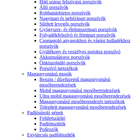
Háti száraz felszívású porszívók
Álló porszívók
Robbanásbiztos porszívók
Nagyipari és nehézipari porszívók
Sűrített levegős porszívók
Gyógyszer- és élelmiszeripari porszívók
Folyadékfelszívó és fémipari porszívók
Csomagoló anyagokhoz és vágási hulladékhoz
porszívók
Gyúlékony és veszélyes porokra porszívó
Akkumulátoros porszívók
Önkiszolgáló porszívók
Porszívó tartozékok
Magasnyomású mosók
Benzin / dízelüzemű magasnyomású
mosóberendezések
Mobil magasnyomású mosóberendezések
Ultra mobil magasnyomású mosóberendezések
Magasnyomású mosóberendezés tartozékok
Telepített magasnyomású mosóberendezések
Padlósúroló gépek
Felületszárító
Padlótisztítók
Polírozók
Egytárcsás padlótisztítók