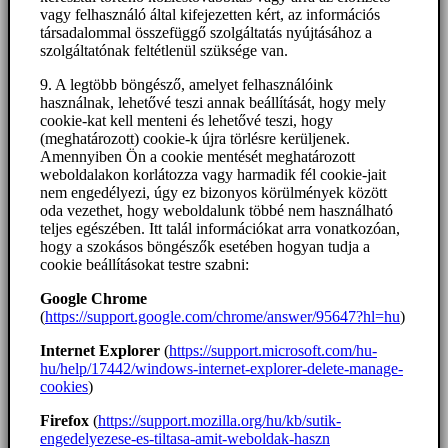
vagy felhasználó által kifejezetten kért, az információs
társadalommal összefüggő szolgáltatás nyújtásához a
szolgáltatónak feltétlenül szüksége van.
9. A legtöbb böngésző, amelyet felhasználóink
használnak, lehetővé teszi annak beállítását, hogy mely
cookie-kat kell menteni és lehetővé teszi, hogy
(meghatározott) cookie-k újra törlésre kerüljenek.
Amennyiben Ön a cookie mentését meghatározott
weboldalakon korlátozza vagy harmadik fél cookie-jait
nem engedélyezi, úgy ez bizonyos körülmények között
oda vezethet, hogy weboldalunk többé nem használható
teljes egészében. Itt talál információkat arra vonatkozóan,
hogy a szokásos böngészők esetében hogyan tudja a
cookie beállításokat testre szabni:
Google Chrome
(
https://support.google.com/chrome/answer/95647?hl=hu
)
Internet Explorer
(
https://support.microsoft.com/hu-
hu/help/17442/windows-internet-explorer-delete-manage-
cookies
)
Firefox
(
https://support.mozilla.org/hu/kb/sutik-
engedelyezese-es-tiltasa-amit-weboldak-haszn