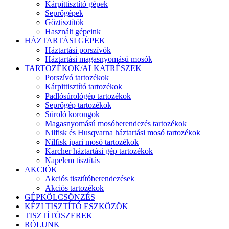
Kárpittisztító gépek
Seprőgépek
Gőztisztítók
Használt gépeink
HÁZTARTÁSI GÉPEK
Háztartási porszívók
Háztartási magasnyomású mosók
TARTOZÉKOK/ALKATRÉSZEK
Porszívó tartozékok
Kárpittisztító tartozékok
Padlósúrológép tartozékok
Seprőgép tartozékok
Súroló korongok
Magasnyomású mosóberendezés tartozékok
Nilfisk és Husqvarna háztartási mosó tartozékok
Nilfisk ipari mosó tartozékok
Karcher háztartási gép tartozékok
Napelem tisztítás
AKCIÓK
Akciós tisztítóberendezések
Akciós tartozékok
GÉPKÖLCSÖNZÉS
KÉZI TISZTÍTÓ ESZKÖZÖK
TISZTÍTÓSZEREK
RÓLUNK