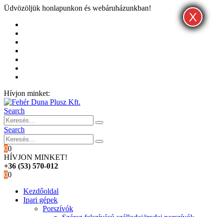
Üdvözöljük honlapunkon és webáruházunkban!
X
X
X
Kezdőoldal
Rólunk
Hivatalos garancia és márkaszervíz
Blog
Fiókom
Kosár
Pénztár
Hívjon minket:
+36 (53) 570-012
Search
Search
0
0
HÍVJON MINKET!
+36 (53) 570-012
0
0
Kezdőoldal
Ipari gépek
Porszívók