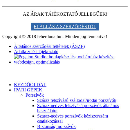
AZ ÁRAK TÁJÉKOZTATÓ JELLEGŰEK!
ELÁLLÁS A SZERZŐDÉSTŐL
Copyright © 2018 feherduna.hu - Minden jog fenntartva!
Általános szerződési feltételek (ÁSZF)
Adatkezelési tájékoztató
KEZDŐOLDAL
IPARI GÉPEK
Porszívók
Száraz felszívású szállodai/irodai porszívók
Száraz-nedves felszívású porszívók általános
használatra
Száraz-nedves porszívók kéziszerszám
csatlakozással
Biztonsági porszívók