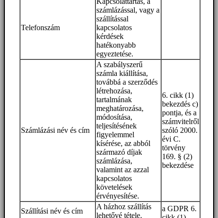
Kapcsolattartás, a
számlázással, vagy a
szállítással
Telefonszám
kapcsolatos
kérdések
hatékonyabb
egyeztetése.
A szabályszerű
számla kiállítása,
továbbá a szerződés
létrehozása,
6. cikk (1)
tartalmának
bekezdés c)
meghatározása,
pontja, és a
módosítása,
számvitelről
teljesítésének
Számlázási név és cím
szóló 2000.
figyelemmel
évi C.
kísérése, az abból
törvény
származó díjak
169. § (2)
számlázása,
bekezdése
valamint az azzal
kapcsolatos
követelések
érvényesítése.
A házhoz szállítás
a GDPR 6.
Szállítási név és cím
lehetővé tétele.
cikk (1)