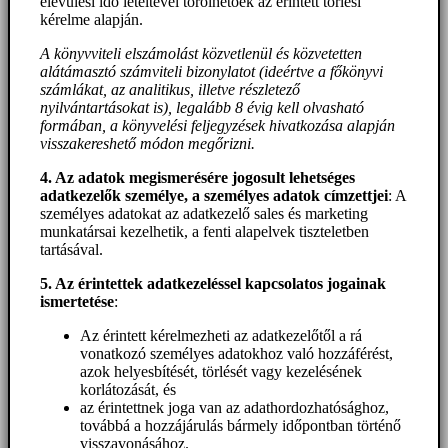
elévülési idő leteltével törölhetőek az érintett törlési
kérelme alapján.
A könyvviteli elszámolást közvetlenül és közvetetten
alátámasztó számviteli bizonylatot (ideértve a főkönyvi
számlákat, az analitikus, illetve részletező
nyilvántartásokat is), legalább 8 évig kell olvasható
formában, a könyvelési feljegyzések hivatkozása alapján
visszakereshető módon megőrizni.
4. Az adatok megismerésére jogosult lehetséges
adatkezelők személye, a személyes adatok címzettjei
: A
személyes adatokat az adatkezelő sales és marketing
munkatársai kezelhetik, a fenti alapelvek tiszteletben
tartásával.
5. A
z érintettek adatkezeléssel kapcsolatos jogainak
ismertetése
:
Az érintett kérelmezheti az adatkezelőtől a rá
vonatkozó személyes adatokhoz való hozzáférést,
azok helyesbítését, törlését vagy kezelésének
korlátozását, és
az érintettnek joga van az adathordozhatósághoz,
továbbá a hozzájárulás bármely időpontban történő
visszavonásához.