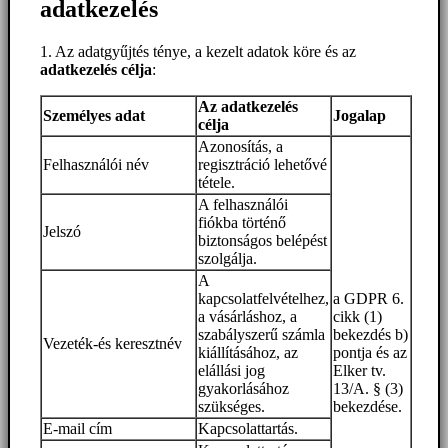
adatkezelés
1. Az adatgyűjtés ténye, a kezelt adatok köre és az
adatkezelés célja
:
Az adatkezelés
Személyes adat
Jogalap
célja
Azonosítás, a
Felhasználói név
regisztráció lehetővé
tétele.
A felhasználói
fiókba történő
Jelszó
biztonságos belépést
szolgálja.
A
kapcsolatfelvételhez,
a GDPR 6.
a vásárláshoz, a
cikk (1)
szabályszerű számla
bekezdés b)
Vezeték-és keresztnév
kiállításához, az
pontja és az
elállási jog
Elker tv.
gyakorlásához
13/A. § (3)
szükséges.
bekezdése.
E-mail cím
Kapcsolattartás.