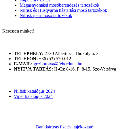
Magasnyomású mosóberendezés tartozékok
Nilfisk és Husqvarna háztartási mosó tartozékok
Nilfisk ipari mosó tartozékok
Keressen minket!
ELÉRHETŐSÉGÜNK
TELEPHELY:
2730 Albertirsa, Thököly u. 3.
TELEFON:
+36 (53) 570-012
E-MAIL:
gozborotva@feherduna.hu
NYITVA TARTÁS:
H-Cs: 8-16, P: 8-15, Szo-V: zárva
KATALÓGUSOK
Nilfisk katalógus 2024
Viper katalógus 2024
Bankkártyás fizetési tájékoztató