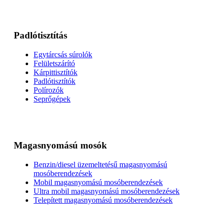
Padlótisztítás
Egytárcsás súrolók
Felületszárító
Kárpittisztítók
Padlótisztítók
Polírozók
Seprőgépek
Magasnyomású mosók
Benzin/diesel üzemeltetésű magasnyomású
mosóberendezések
Mobil magasnyomású mosóberendezések
Ultra mobil magasnyomású mosóberendezések
Telepített magasnyomású mosóberendezések