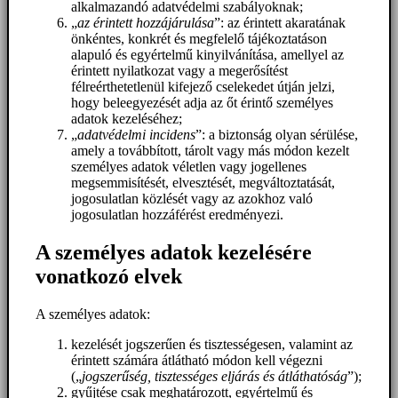
alkalmazandó adatvédelmi szabályoknak;
„
az érintett hozzájárulása
”: az érintett akaratának
önkéntes, konkrét és megfelelő tájékoztatáson
alapuló és egyértelmű kinyilvánítása, amellyel az
érintett nyilatkozat vagy a megerősítést
félreérthetetlenül kifejező cselekedet útján jelzi,
hogy beleegyezését adja az őt érintő személyes
adatok kezeléséhez;
„
adatvédelmi incidens
”: a biztonság olyan sérülése,
amely a továbbított, tárolt vagy más módon kezelt
személyes adatok véletlen vagy jogellenes
megsemmisítését, elvesztését, megváltoztatását,
jogosulatlan közlését vagy az azokhoz való
jogosulatlan hozzáférést eredményezi.
A személyes adatok kezelésére
vonatkozó elvek
A személyes adatok:
kezelését jogszerűen és tisztességesen, valamint az
érintett számára átlátható módon kell végezni
(„
jogszerűség, tisztességes eljárás és átláthatóság
”);
gyűjtése csak meghatározott, egyértelmű és