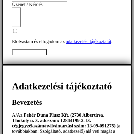
Üzenet / Kérdés
Elolvastam és elfogadom az
adatkezelési tájékoztatót
.
Üzenet elküldése
Adatkezelési tájékoztató
Bevezetés
A/Az
Fehér Duna Plusz Kft. (2730 Albertirsa,
Thököly u. 3, adószám: 12844199-2-13,
cégjegyzékszám/nyilvántartási szám: 13-09-091275)
(a
továbbiakban: Szolgáltató, adatkezelő) alá veti magát a