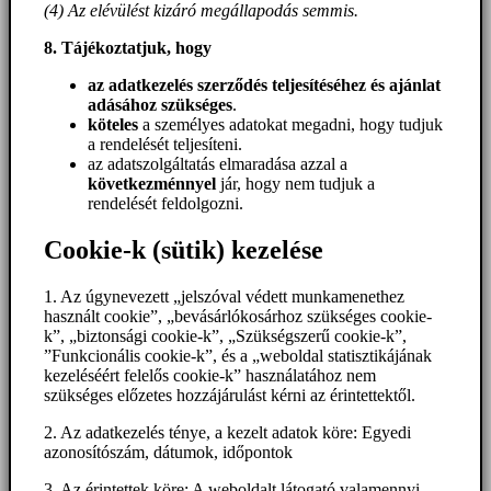
(4) Az elévülést kizáró megállapodás semmis.
8. Tájékoztatjuk, hogy
az adatkezelés szerződés teljesítéséhez és ajánlat
adásához szükséges
.
köteles
a személyes adatokat megadni, hogy tudjuk
a rendelését teljesíteni.
az adatszolgáltatás elmaradása azzal a
következménnyel
jár, hogy nem tudjuk a
rendelését feldolgozni.
Cookie-k (sütik) kezelése
1. Az úgynevezett „jelszóval védett munkamenethez
használt cookie”, „bevásárlókosárhoz szükséges cookie-
k”, „biztonsági cookie-k”, „Szükségszerű cookie-k”,
”Funkcionális cookie-k”, és a „weboldal statisztikájának
kezeléséért felelős cookie-k” használatához nem
szükséges előzetes hozzájárulást kérni az érintettektől.
2. Az adatkezelés ténye, a kezelt adatok köre: Egyedi
azonosítószám, dátumok, időpontok
3. Az érintettek köre: A weboldalt látogató valamennyi