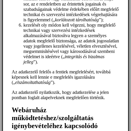
sor, az e rendeletben az érintettek jogainak és
szabadságainak védelme érdekében előírt megfelelő
technikai és szervezési intézkedések végrehajtására
is figyelemmel („
korlátozott tárolhatóság
”);
kezelését oly módon kell végezni, hogy megfelelő
technikai vagy szervezési intézkedések
alkalmazásával biztosítva legyen a személyes
adatok megfelelő biztonsága, az adatok jogosulatlan
vagy jogellenes kezelésével, véletlen elvesztésével,
megsemmisítésével vagy károsodásával szembeni
védelmet is ideértve („
integritás és bizalmas
jelleg
”).
Az adatkezelő felelős a fentiek megfelelésért, továbbá
képesnek kell lennie e megfelelés igazolására
(„
elszámoltathatóság
”).
Az adatkezelő nyilatkozik, hogy adatkezelése a jelen
pontban foglalt alapelveknek megfelelően történik.
Webáruház
működtetéshez/szolgáltatás
igénybevételéhez kapcsolódó