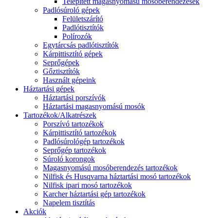
Telepített magasnyomású mosóberendezések
Padlósúroló gépek
Felületszárító
Padlótisztítók
Polírozók
Egytárcsás padlótisztítók
Kárpittisztító gépek
Seprőgépek
Gőztisztítók
Használt gépeink
Háztartási gépek
Háztartási porszívók
Háztartási magasnyomású mosók
Tartozékok/Alkatrészek
Porszívó tartozékok
Kárpittisztító tartozékok
Padlósúrológép tartozékok
Seprőgép tartozékok
Súroló korongok
Magasnyomású mosóberendezés tartozékok
Nilfisk és Husqvarna háztartási mosó tartozékok
Nilfisk ipari mosó tartozékok
Karcher háztartási gép tartozékok
Napelem tisztítás
Akciók