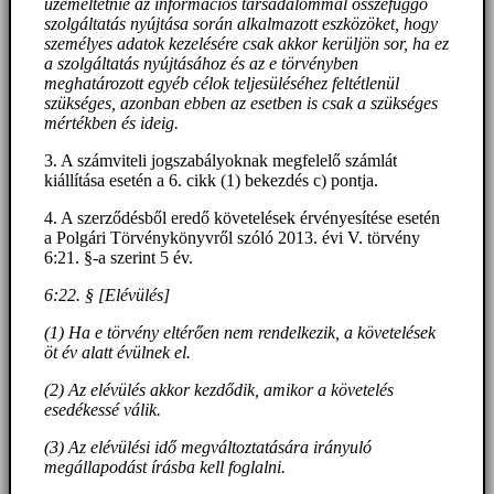
üzemeltetnie az információs társadalommal összefüggő
szolgáltatás nyújtása során alkalmazott eszközöket, hogy
személyes adatok kezelésére csak akkor kerüljön sor, ha ez
a szolgáltatás nyújtásához és az e törvényben
meghatározott egyéb célok teljesüléséhez feltétlenül
szükséges, azonban ebben az esetben is csak a szükséges
mértékben és ideig.
3. A számviteli jogszabályoknak megfelelő számlát
kiállítása esetén a 6. cikk (1) bekezdés c) pontja.
4. A szerződésből eredő követelések érvényesítése esetén
a Polgári Törvénykönyvről szóló 2013. évi V. törvény
6:21. §-a szerint 5 év.
6:22. § [Elévülés]
(1) Ha e törvény eltérően nem rendelkezik, a követelések
öt év alatt évülnek el.
(2) Az elévülés akkor kezdődik, amikor a követelés
esedékessé válik.
(3) Az elévülési idő megváltoztatására irányuló
megállapodást írásba kell foglalni.