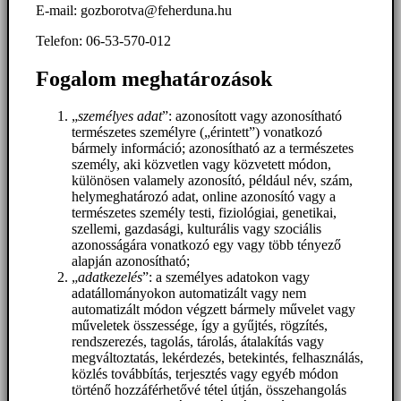
E-mail: gozborotva@feherduna.hu
Telefon: 06-53-570-012
Fogalom meghatározások
„
személyes adat
”: azonosított vagy azonosítható
természetes személyre („érintett”) vonatkozó
bármely információ; azonosítható az a természetes
személy, aki közvetlen vagy közvetett módon,
különösen valamely azonosító, például név, szám,
helymeghatározó adat, online azonosító vagy a
természetes személy testi, fiziológiai, genetikai,
szellemi, gazdasági, kulturális vagy szociális
azonosságára vonatkozó egy vagy több tényező
alapján azonosítható;
„
adatkezelés
”: a személyes adatokon vagy
adatállományokon automatizált vagy nem
automatizált módon végzett bármely művelet vagy
műveletek összessége, így a gyűjtés, rögzítés,
rendszerezés, tagolás, tárolás, átalakítás vagy
megváltoztatás, lekérdezés, betekintés, felhasználás,
közlés továbbítás, terjesztés vagy egyéb módon
történő hozzáférhetővé tétel útján, összehangolás