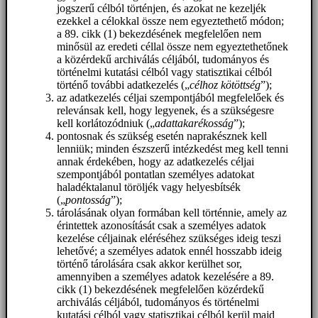
jogszerű célból történjen, és azokat ne kezeljék
ezekkel a célokkal össze nem egyeztethető módon;
a 89. cikk (1) bekezdésének megfelelően nem
minősül az eredeti céllal össze nem egyeztethetőnek
a közérdekű archiválás céljából, tudományos és
történelmi kutatási célból vagy statisztikai célból
történő további adatkezelés („
célhoz kötöttség
”);
az adatkezelés céljai szempontjából megfelelőek és
relevánsak kell, hogy legyenek, és a szükségesre
kell korlátozódniuk („
adattakarékosság
”);
pontosnak és szükség esetén naprakésznek kell
lenniük; minden észszerű intézkedést meg kell tenni
annak érdekében, hogy az adatkezelés céljai
szempontjából pontatlan személyes adatokat
haladéktalanul töröljék vagy helyesbítsék
(„
pontosság
”);
tárolásának olyan formában kell történnie, amely az
érintettek azonosítását csak a személyes adatok
kezelése céljainak eléréséhez szükséges ideig teszi
lehetővé; a személyes adatok ennél hosszabb ideig
történő tárolására csak akkor kerülhet sor,
amennyiben a személyes adatok kezelésére a 89.
cikk (1) bekezdésének megfelelően közérdekű
archiválás céljából, tudományos és történelmi
kutatási célból vagy statisztikai célból kerül majd