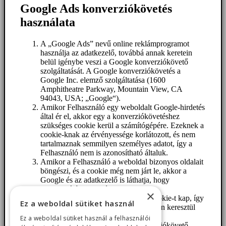
Google Ads konverziókövetés
használata
A „Google Ads” nevű online reklámprogramot
használja az adatkezelő, továbbá annak keretein
belül igénybe veszi a Google konverziókövető
szolgáltatását. A Google konverziókövetés a
Google Inc. elemző szolgáltatása (1600
Amphitheatre Parkway, Mountain View, CA
94043, USA; „Google“).
Amikor Felhasználó egy weboldalt Google-hirdetés
által ér el, akkor egy a konverziókövetéshez
szükséges cookie kerül a számítógépére. Ezeknek a
cookie-knak az érvényessége korlátozott, és nem
tartalmaznak semmilyen személyes adatot, így a
Felhasználó nem is azonosítható általuk.
Amikor a Felhasználó a weboldal bizonyos oldalait
böngészi, és a cookie még nem járt le, akkor a
Google és az adatkezelő is láthatja, hogy
Felhasználó a hirdetésre kattintott.
×
Minden Google Ads ügyfél másik cookie-t kap, így
Ez a weboldal sütiket használ
azokat az Ads ügyfeleinek weboldalain keresztül
nem lehet nyomon követni.
Ez a weboldal sütiket használ a felhasználói
Az információk – melyeket a konverziókövető