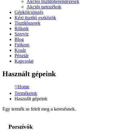
Akciós tisztítóberendezések
Akciós tartozékok
Gépkölcsönzés
Kézi tisztító eszközök
Tisztítószerek
Rólunk
Szerviz
Blog
Fiókom
Kosár
Pénztár
Kapcsolat
Használt gépeink
Home
Termékeink
Használt gépeink
Egy termék se felelt meg a keresésnek.
Porszívók