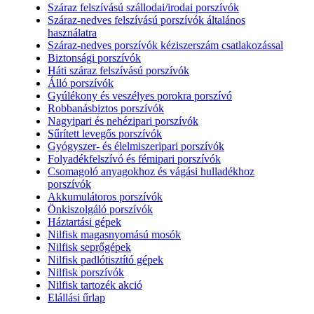
Száraz felszívású szállodai/irodai porszívók
Száraz-nedves felszívású porszívók általános
használatra
Száraz-nedves porszívók kéziszerszám csatlakozással
Biztonsági porszívók
Háti száraz felszívású porszívók
Álló porszívók
Gyúlékony és veszélyes porokra porszívó
Robbanásbiztos porszívók
Nagyipari és nehézipari porszívók
Sűrített levegős porszívók
Gyógyszer- és élelmiszeripari porszívók
Folyadékfelszívó és fémipari porszívók
Csomagoló anyagokhoz és vágási hulladékhoz
porszívók
Akkumulátoros porszívók
Önkiszolgáló porszívók
Háztartási gépek
Nilfisk magasnyomású mosók
Nilfisk seprőgépek
Nilfisk padlótisztító gépek
Nilfisk porszívók
Nilfisk tartozék akció
Elállási űrlap