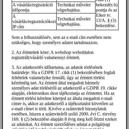
A vásárlás/regisztráció
Technikai művelet
bekezdés b)
időpontja
végrehajtása.
pontja és az
Elker tv.
A
Technikai művelet
13/A. § (3)
vásárlás/regisztrációkori
végrehajtása.
bekezdése.
IP cím
Sem a felhasználónév, sem az e-mail cím esetében nem
szükséges, hogy személyes adatot tartalmazzon.
2. Az érintettek köre: A webshop weboldalon
regisztrált/vásárló valamennyi érintett.
3. Az adatkezelés időtartama, az adatok törlésének
határideje: Ha a GDPR 17. cikk (1) bekezdésében foglalt
feltételek valamelyike fennáll, úgy az érintett törlési
kérelméig tart. Az érintett által megadott bármely
személyes adat törléséről az adatkezelő a GDPR 19. cikke
alapján, elektronikus úton tájékoztatja az érintettet. Ha az
érintett törlési kérelme kiterjed az általa megadott e-mail
címre is, akkor az adatkezelő a tájékoztatást követően az
e-mail címet is törli. Kivéve a számviteli bizonylatok
esetében, hiszen a számvitelről szóló 2000. évi C. törvény
169. § (2) bekezdése alapján 8 évig meg kell őrizni ezeket
az adatokat. Az érintett szerződéses adatai a polgárjogi