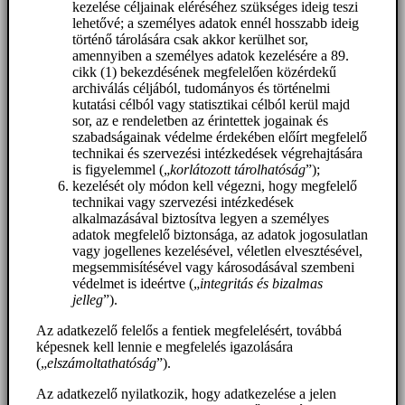
kezelése céljainak eléréséhez szükséges ideig teszi
lehetővé; a személyes adatok ennél hosszabb ideig
történő tárolására csak akkor kerülhet sor,
amennyiben a személyes adatok kezelésére a 89.
cikk (1) bekezdésének megfelelően közérdekű
archiválás céljából, tudományos és történelmi
kutatási célból vagy statisztikai célból kerül majd
sor, az e rendeletben az érintettek jogainak és
szabadságainak védelme érdekében előírt megfelelő
technikai és szervezési intézkedések végrehajtására
is figyelemmel („
korlátozott tárolhatóság
”);
kezelését oly módon kell végezni, hogy megfelelő
technikai vagy szervezési intézkedések
alkalmazásával biztosítva legyen a személyes
adatok megfelelő biztonsága, az adatok jogosulatlan
vagy jogellenes kezelésével, véletlen elvesztésével,
megsemmisítésével vagy károsodásával szembeni
védelmet is ideértve („
integritás és bizalmas
jelleg
”).
Az adatkezelő felelős a fentiek megfelelésért, továbbá
képesnek kell lennie e megfelelés igazolására
(„
elszámoltathatóság
”).
Az adatkezelő nyilatkozik, hogy adatkezelése a jelen