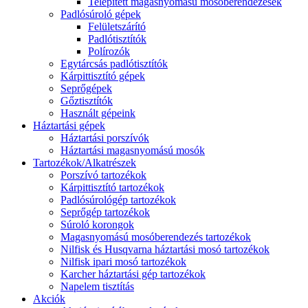
Telepített magasnyomású mosóberendezések
Padlósúroló gépek
Felületszárító
Padlótisztítók
Polírozók
Egytárcsás padlótisztítók
Kárpittisztító gépek
Seprőgépek
Gőztisztítók
Használt gépeink
Háztartási gépek
Háztartási porszívók
Háztartási magasnyomású mosók
Tartozékok/Alkatrészek
Porszívó tartozékok
Kárpittisztító tartozékok
Padlósúrológép tartozékok
Seprőgép tartozékok
Súroló korongok
Magasnyomású mosóberendezés tartozékok
Nilfisk és Husqvarna háztartási mosó tartozékok
Nilfisk ipari mosó tartozékok
Karcher háztartási gép tartozékok
Napelem tisztítás
Akciók