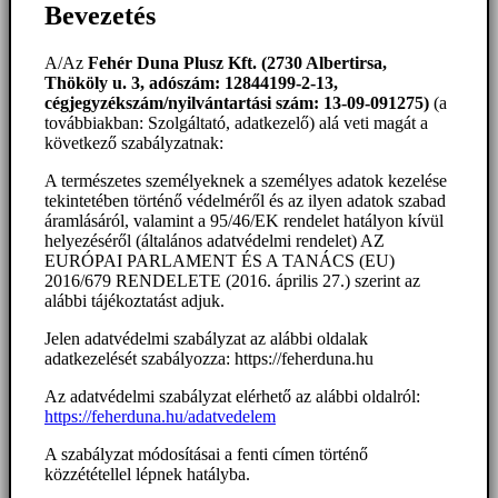
Bevezetés
A/Az
Fehér Duna Plusz Kft. (2730 Albertirsa,
Thököly u. 3, adószám: 12844199-2-13,
cégjegyzékszám/nyilvántartási szám: 13-09-091275)
(a
továbbiakban: Szolgáltató, adatkezelő) alá veti magát a
következő szabályzatnak:
A természetes személyeknek a személyes adatok kezelése
tekintetében történő védelméről és az ilyen adatok szabad
áramlásáról, valamint a 95/46/EK rendelet hatályon kívül
helyezéséről (általános adatvédelmi rendelet) AZ
EURÓPAI PARLAMENT ÉS A TANÁCS (EU)
2016/679 RENDELETE (2016. április 27.) szerint az
alábbi tájékoztatást adjuk.
Jelen adatvédelmi szabályzat az alábbi oldalak
adatkezelését szabályozza: https://feherduna.hu
Az adatvédelmi szabályzat elérhető az alábbi oldalról:
https://feherduna.hu/adatvedelem
A szabályzat módosításai a fenti címen történő
közzététellel lépnek hatályba.