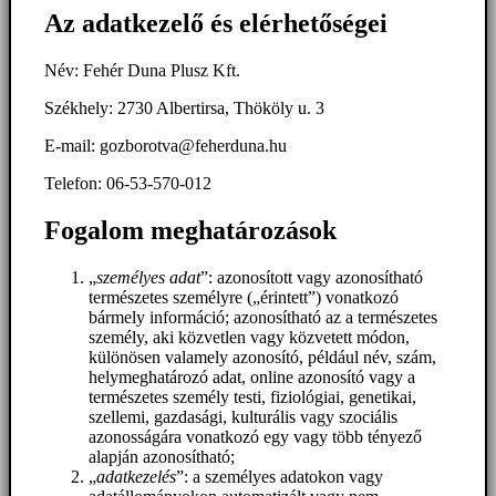
Az adatkezelő és elérhetőségei
Név: Fehér Duna Plusz Kft.
Székhely: 2730 Albertirsa, Thököly u. 3
E-mail: gozborotva@feherduna.hu
Telefon: 06-53-570-012
Fogalom meghatározások
„
személyes adat
”: azonosított vagy azonosítható
természetes személyre („érintett”) vonatkozó
bármely információ; azonosítható az a természetes
személy, aki közvetlen vagy közvetett módon,
különösen valamely azonosító, például név, szám,
helymeghatározó adat, online azonosító vagy a
természetes személy testi, fiziológiai, genetikai,
szellemi, gazdasági, kulturális vagy szociális
azonosságára vonatkozó egy vagy több tényező
alapján azonosítható;
„
adatkezelés
”: a személyes adatokon vagy