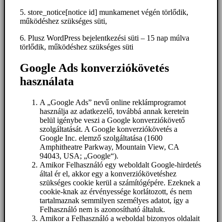
5. store_notice[notice id] munkamenet végén törlődik,
működéshez szükséges süti,
6. Plusz WordPress bejelentkezési süti – 15 nap múlva
törlődik, működéshez szükséges süti
Google Ads konverziókövetés
használata
A „Google Ads” nevű online reklámprogramot
használja az adatkezelő, továbbá annak keretein
belül igénybe veszi a Google konverziókövető
szolgáltatását. A Google konverziókövetés a
Google Inc. elemző szolgáltatása (1600
Amphitheatre Parkway, Mountain View, CA
94043, USA; „Google“).
Amikor Felhasználó egy weboldalt Google-hirdetés
által ér el, akkor egy a konverziókövetéshez
szükséges cookie kerül a számítógépére. Ezeknek a
cookie-knak az érvényessége korlátozott, és nem
tartalmaznak semmilyen személyes adatot, így a
Felhasználó nem is azonosítható általuk.
Amikor a Felhasználó a weboldal bizonyos oldalait