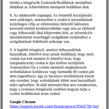
törölni a böngészők Eszközök/Beállítások menüjében
általában az Adatvédelem menüpont beállításai alatt.
8. Az adatkezelés jogalapja: Az érintettől hozzájárulás
nem szükséges, amennyiben a cookie-k használatának
kizárólagos célja az elektronikus hírközlő hálózaton
keresztül történő közléstovábbítás vagy arra az előfizető
vagy felhasználó által kifejezetten kért, az információs
társadalommal összefüggő szolgáltatás nyújtásához a
szolgáltatónak feltétlenül szüksége van.
9. A legtöbb böngésző, amelyet felhasználóink
használnak, lehetővé teszi annak beállítását, hogy mely
cookie-kat kell menteni és lehetővé teszi, hogy
(meghatározott) cookie-k újra törlésre kerüljenek.
Amennyiben Ön a cookie mentését meghatározott
weboldalakon korlátozza vagy harmadik fél cookie-jait
nem engedélyezi, úgy ez bizonyos körülmények között
oda vezethet, hogy weboldalunk többé nem használható
teljes egészében. Itt talál információkat arra vonatkozóan,
hogy a szokásos böngészők esetében hogyan tudja a
cookie beállításokat testre szabni:
Google Chrome
(
https://support.google.com/chrome/answer/95647?hl=hu
)