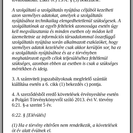
A szolgáltató a szolgáltatás nyújtása céljából kezelheti
azon személyes adatokat, amelyek a szolgáltatás
nyújtásához technikailag elengedhetetlenül szükségesek. A
szolgáltatónak az egyéb feltételek azonossága esetén úgy
kell megválasztania és minden esetben oly módon kell
üzemeltetnie az információs társadalommal összefüggő
szolgáltatás nyújtása során alkalmazott eszközöket, hogy
személyes adatok kezelésére csak akkor kerüljön sor, ha ez
a szolgáltatás nyújtásához és az e törvényben
meghatározott egyéb célok teljesüléséhez feltétlenül
szükséges, azonban ebben az esetben is csak a szükséges
mértékben és ideig.
3. A számviteli jogszabályoknak megfelelő számlát
kiállítása esetén a 6. cikk (1) bekezdés c) pontja.
4. A szerződésből eredő követelések érvényesítése esetén
a Polgári Törvénykönyvről szóló 2013. évi V. törvény
6:21. §-a szerint 5 év.
6:22. § [Elévülés]
(1) Ha e törvény eltérően nem rendelkezik, a követelések
öt év alatt évülnek el.