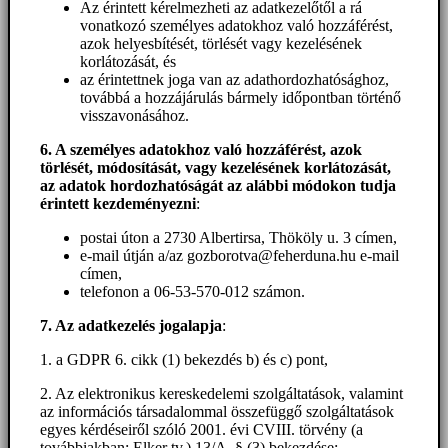
Az érintett kérelmezheti az adatkezelőtől a rá
vonatkozó személyes adatokhoz való hozzáférést,
azok helyesbítését, törlését vagy kezelésének
korlátozását, és
az érintettnek joga van az adathordozhatósághoz,
továbbá a hozzájárulás bármely időpontban történő
visszavonásához.
6. A személyes adatokhoz
való hozzáférést
, azok
törlését, módosítását, vagy kezelésének korlátozását,
az adatok hordozhatóságát az alábbi módokon tudja
érintett kezdeményezni
:
postai úton a 2730 Albertirsa, Thököly u. 3 címen,
e-mail útján a/az gozborotva@feherduna.hu e-mail
címen,
telefonon a 06-53-570-012 számon.
7. Az adatkezelés jogalapja
:
1. a GDPR 6. cikk (1) bekezdés b) és c) pont,
2. Az elektronikus kereskedelemi szolgáltatások, valamint
az információs társadalommal összefüggő szolgáltatások
egyes kérdéseiről szóló 2001. évi CVIII. törvény (a
továbbiakban: Elker tv.) 13/A. § (3) bekezdése: