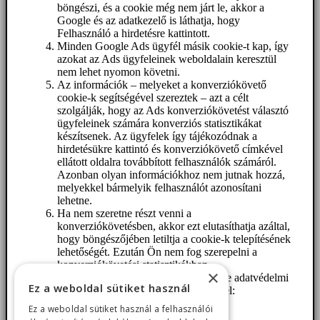
böngészi, és a cookie még nem járt le, akkor a
Google és az adatkezelő is láthatja, hogy
Felhasználó a hirdetésre kattintott.
Minden Google Ads ügyfél másik cookie-t kap, így
azokat az Ads ügyfeleinek weboldalain keresztül
nem lehet nyomon követni.
Az információk – melyeket a konverziókövető
cookie-k segítségével szereztek – azt a célt
szolgálják, hogy az Ads konverziókövetést választó
ügyfeleinek számára konverziós statisztikákat
készítsenek. Az ügyfelek így tájékozódnak a
hirdetésükre kattintó és konverziókövető címkével
ellátott oldalra továbbított felhasználók számáról.
Azonban olyan információkhoz nem jutnak hozzá,
melyekkel bármelyik felhasználót azonosítani
lehetne.
Ha nem szeretne részt venni a
konverziókövetésben, akkor ezt elutasíthatja azáltal,
hogy böngészőjében letiltja a cookie-k telepítésének
lehetőségét. Ezután Ön nem fog szerepelni a
konverziókövetési statisztikákban.
×
További információ valamint a Google adatvédelmi
Ez a weboldal sütiket használ
nyilatkozata az alábbi oldalon érhető el:
www.google.de/policies/privacy/
Ez a weboldal sütiket használ a felhasználói