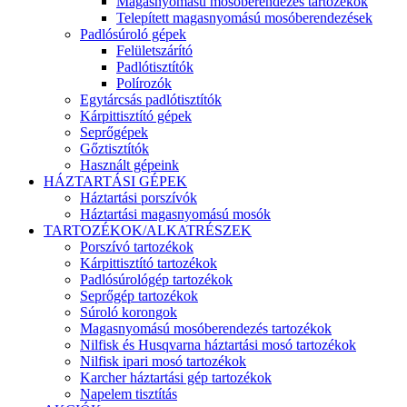
Magasnyomású mosóberendezés tartozékok
Telepített magasnyomású mosóberendezések
Padlósúroló gépek
Felületszárító
Padlótisztítók
Polírozók
Egytárcsás padlótisztítók
Kárpittisztító gépek
Seprőgépek
Gőztisztítók
Használt gépeink
HÁZTARTÁSI GÉPEK
Háztartási porszívók
Háztartási magasnyomású mosók
TARTOZÉKOK/ALKATRÉSZEK
Porszívó tartozékok
Kárpittisztító tartozékok
Padlósúrológép tartozékok
Seprőgép tartozékok
Súroló korongok
Magasnyomású mosóberendezés tartozékok
Nilfisk és Husqvarna háztartási mosó tartozékok
Nilfisk ipari mosó tartozékok
Karcher háztartási gép tartozékok
Napelem tisztítás