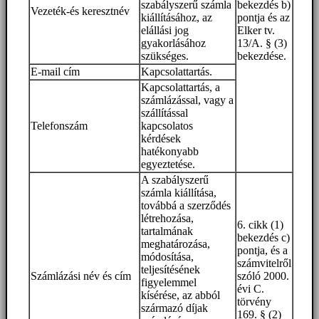
szabályszerű számla
bekezdés b)
Vezeték-és keresztnév
kiállításához, az
pontja és az
elállási jog
Elker tv.
gyakorlásához
13/A. § (3)
szükséges.
bekezdése.
E-mail cím
Kapcsolattartás.
Kapcsolattartás, a
számlázással, vagy a
szállítással
Telefonszám
kapcsolatos
kérdések
hatékonyabb
egyeztetése.
A szabályszerű
számla kiállítása,
továbbá a szerződés
létrehozása,
6. cikk (1)
tartalmának
bekezdés c)
meghatározása,
pontja, és a
módosítása,
számvitelről
teljesítésének
Számlázási név és cím
szóló 2000.
figyelemmel
évi C.
kísérése, az abból
törvény
származó díjak
169. § (2)