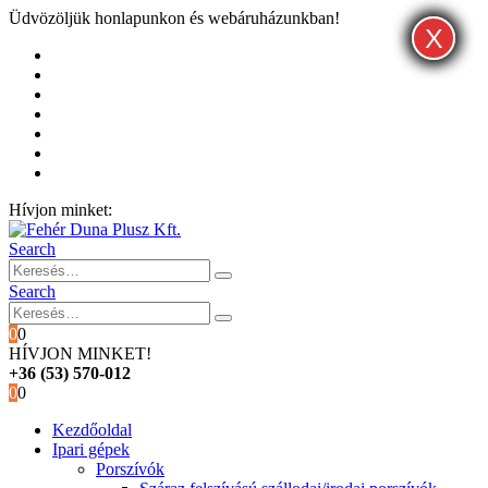
Üdvözöljük honlapunkon és webáruházunkban!
X
X
X
Kezdőoldal
Rólunk
Hivatalos garancia és márkaszervíz
Blog
Fiókom
Kosár
Pénztár
Hívjon minket:
+36 (53) 570-012
Search
Search
0
0
HÍVJON MINKET!
+36 (53) 570-012
0
0
Kezdőoldal
Ipari gépek
Porszívók