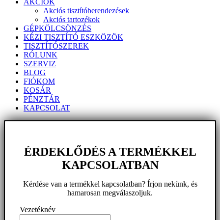
AKCIÓK
Akciós tisztítóberendezések
Akciós tartozékok
GÉPKÖLCSÖNZÉS
KÉZI TISZTÍTÓ ESZKÖZÖK
TISZTÍTÓSZEREK
RÓLUNK
SZERVIZ
BLOG
FIÓKOM
KOSÁR
PÉNZTÁR
KAPCSOLAT
ÉRDEKLŐDÉS A TERMÉKKEL
KAPCSOLATBAN
Kérdése van a termékkel kapcsolatban? Írjon nekünk, és
hamarosan megválaszoljuk.
Vezetéknév