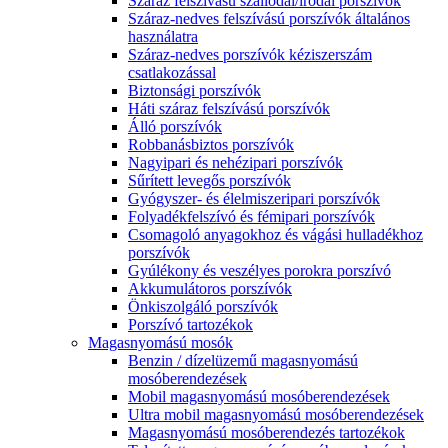
Száraz felszívású szállodai/irodai porszívók
Száraz-nedves felszívású porszívók általános
használatra
Száraz-nedves porszívók kéziszerszám
csatlakozással
Biztonsági porszívók
Háti száraz felszívású porszívók
Álló porszívók
Robbanásbiztos porszívók
Nagyipari és nehézipari porszívók
Sűrített levegős porszívók
Gyógyszer- és élelmiszeripari porszívók
Folyadékfelszívó és fémipari porszívók
Csomagoló anyagokhoz és vágási hulladékhoz
porszívók
Gyúlékony és veszélyes porokra porszívó
Akkumulátoros porszívók
Önkiszolgáló porszívók
Porszívó tartozékok
Magasnyomású mosók
Benzin / dízelüzemű magasnyomású
mosóberendezések
Mobil magasnyomású mosóberendezések
Ultra mobil magasnyomású mosóberendezések
Magasnyomású mosóberendezés tartozékok