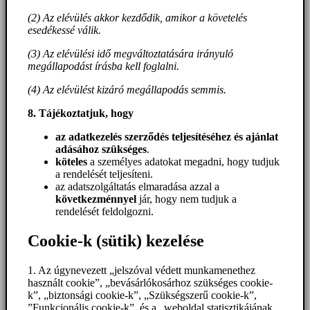
(2) Az elévülés akkor kezdődik, amikor a követelés
esedékessé válik.
(3) Az elévülési idő megváltoztatására irányuló
megállapodást írásba kell foglalni.
(4) Az elévülést kizáró megállapodás semmis.
8. Tájékoztatjuk, hogy
az adatkezelés szerződés teljesítéséhez és ajánlat
adásához szükséges
.
köteles
a személyes adatokat megadni, hogy tudjuk
a rendelését teljesíteni.
az adatszolgáltatás elmaradása azzal a
következménnyel
jár, hogy nem tudjuk a
rendelését feldolgozni.
Cookie-k (sütik) kezelése
1. Az úgynevezett „jelszóval védett munkamenethez
használt cookie”, „bevásárlókosárhoz szükséges cookie-
k”, „biztonsági cookie-k”, „Szükségszerű cookie-k”,
”Funkcionális cookie-k”, és a „weboldal statisztikájának