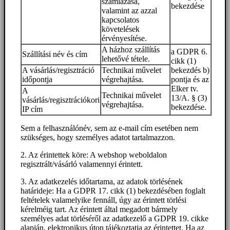
számlázása,
bekezdése
valamint az azzal
kapcsolatos
követelések
érvényesítése.
A házhoz szállítás
a GDPR 6.
Szállítási név és cím
lehetővé tétele.
cikk (1)
A vásárlás/regisztráció
Technikai művelet
bekezdés b)
időpontja
végrehajtása.
pontja és az
Elker tv.
A
Technikai művelet
13/A. § (3)
vásárlás/regisztrációkori
végrehajtása.
bekezdése.
IP cím
Sem a felhasználónév, sem az e-mail cím esetében nem
szükséges, hogy személyes adatot tartalmazzon.
2. Az érintettek köre: A webshop weboldalon
regisztrált/vásárló valamennyi érintett.
3. Az adatkezelés időtartama, az adatok törlésének
határideje: Ha a GDPR 17. cikk (1) bekezdésében foglalt
feltételek valamelyike fennáll, úgy az érintett törlési
kérelméig tart. Az érintett által megadott bármely
személyes adat törléséről az adatkezelő a GDPR 19. cikke
alapján, elektronikus úton tájékoztatja az érintettet. Ha az