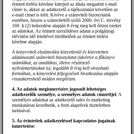
érintett törlési kérelme kiterjed az általa megadott e-mail
címre is, akkor az adatkezelő a tájékoztatást követően az
e-mail címet is törli. Kivéve a számviteli bizonylatok
esetében, hiszen a számvitelről szóló 2000. évi C. törvény
169. § (2) bekezdése alapján 8 évig meg kell őrizni ezeket
az adatokat. Az érintett szerződéses adatai a polgárjogi
elévülési idő leteltével törölhetőek az érintett törlési
kérelme alapján.
A könyvviteli elszámolást közvetlenül és közvetetten
alátámasztó számviteli bizonylatot (ideértve a főkönyvi
számlákat, az analitikus, illetve részletező
nyilvántartásokat is), legalább 8 évig kell olvasható
formában, a könyvelési feljegyzések hivatkozása alapján
visszakereshető módon megőrizni.
4. Az adatok megismerésére jogosult lehetséges
adatkezelők személye, a személyes adatok címzettjei
: A
személyes adatokat az adatkezelő sales és marketing
munkatársai kezelhetik, a fenti alapelvek tiszteletben
tartásával.
5. A
z érintettek adatkezeléssel kapcsolatos jogainak
ismertetése
: