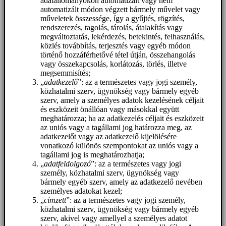
adatállományokon automatizált vagy nem
automatizált módon végzett bármely művelet vagy
műveletek összessége, így a gyűjtés, rögzítés,
rendszerezés, tagolás, tárolás, átalakítás vagy
megváltoztatás, lekérdezés, betekintés, felhasználás,
közlés továbbítás, terjesztés vagy egyéb módon
történő hozzáférhetővé tétel útján, összehangolás
vagy összekapcsolás, korlátozás, törlés, illetve
megsemmisítés;
„
adatkezelő
”: az a természetes vagy jogi személy,
közhatalmi szerv, ügynökség vagy bármely egyéb
szerv, amely a személyes adatok kezelésének céljait
és eszközeit önállóan vagy másokkal együtt
meghatározza; ha az adatkezelés céljait és eszközeit
az uniós vagy a tagállami jog határozza meg, az
adatkezelőt vagy az adatkezelő kijelölésére
vonatkozó különös szempontokat az uniós vagy a
tagállami jog is meghatározhatja;
„
adatfeldolgozó
”: az a természetes vagy jogi
személy, közhatalmi szerv, ügynökség vagy
bármely egyéb szerv, amely az adatkezelő nevében
személyes adatokat kezel;
„
címzett
”: az a természetes vagy jogi személy,
közhatalmi szerv, ügynökség vagy bármely egyéb
szerv, akivel vagy amellyel a személyes adatot