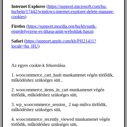
Internet Explorer
(
https://support.microsoft.com/hu-
hu/help/17442/windows-internet-explorer-delete-manage-
cookies
)
Firefox
(
https://support.mozilla.org/hu/kb/sutik-
engedelyezese-es-tiltasa-amit-weboldak-haszn
Safari
(
https://support.apple.com/kb/PH21411?
locale=hu_HU
)
Az egyes cookie-k felsorolása.
1. woocommerce_cart_hash munkamenet végén törlődik,
működéshez szükséges süti ,
2. woocommerce_items_in_cart munkamenet végén
törlődik, működéshez szükséges süti,
3. wp_woocommerce_session_ 2 nap múlva törlődik,
működéshez szükséges süti,
4. woocommerce_recently_viewed munkamenet végén
törlődik, működéshez szükséges süti,