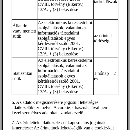
tartó időszak
CVIII. törvény (Elkertv.)
13/A. § (3) bekezdése
Az elektronikus kereskedelmi
Állandó
szolgáltatások, valamint az
vagy mentett
információs társadalmi
az érintett
sütik
szolgáltatások egyes
törléséig
kérdéseiről szóló 2001.
CVIII. törvény (Elkertv.)
13/A. § (3) bekezdése
Az elektronikus kereskedelmi
szolgáltatások, valamint az
információs társadalmi
Statisztikai
1 hónap – 2
szolgáltatások egyes
sütik
év
kérdéseiről szóló 2001.
CVIII. törvény (Elkertv.)
13/A. § (3) bekezdése
6. Az adatok megismerésére jogosult lehetséges
adatkezelők személye: A cookie-k használatával nem
kezel személyes adatokat az adatkezelő.
7. Az érintettek adatkezeléssel kapcsolatos jogainak
ismertetése: Az érintettnek lehetőségük van a cookie-kat