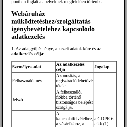
pontban foglalt alapelveknek megfelelően történik.
Webáruház
működtetéshez/szolgáltatás
igénybevételéhez kapcsolódó
adatkezelés
1. Az adatgyűjtés ténye, a kezelt adatok köre és az
adatkezelés célja
:
Az adatkezelés
Személyes adat
Jogalap
célja
Azonosítás, a
Felhasználói név
regisztráció lehetővé
tétele.
A felhasználói
fiókba történő
Jelszó
biztonságos belépést
szolgálja.
A
kapcsolatfelvételhez,
a GDPR 6.
a vásárláshoz, a
cikk (1)