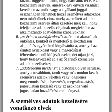
közlik, függetlenül attól, hogy harmadik fél-e. Azon
közhatalmi szervek, amelyek egy egyedi vizsgálat
keretében az uniós vagy a tagállami joggal
összhangban férhetnek hozzá személyes adatokhoz,
nem minősülnek címzettnek; az említett adatok e
közhatalmi szervek általi kezelése meg kell, hogy
feleljen az adatkezelés céljainak megfelelően az
alkalmazandó adatvédelmi szabályoknak;
„
az érintett hozzájárulása
”: az érintett akaratának
önkéntes, konkrét és megfelelő tájékoztatáson
alapuló és egyértelmű kinyilvánítása, amellyel az
érintett nyilatkozat vagy a megerősítést
félreérthetetlenül kifejező cselekedet útján jelzi,
hogy beleegyezését adja az őt érintő személyes
adatok kezeléséhez;
„
adatvédelmi incidens
”: a biztonság olyan sérülése,
amely a továbbított, tárolt vagy más módon kezelt
személyes adatok véletlen vagy jogellenes
megsemmisítését, elvesztését, megváltoztatását,
jogosulatlan közlését vagy az azokhoz való
jogosulatlan hozzáférést eredményezi.
A személyes adatok kezelésére
vonatkozó elvek