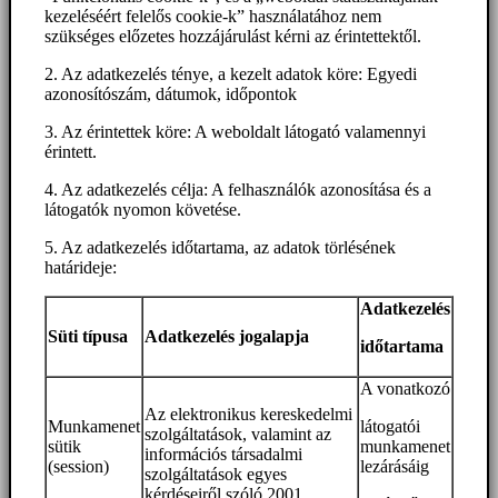
kezeléséért felelős cookie-k” használatához nem
szükséges előzetes hozzájárulást kérni az érintettektől.
2. Az adatkezelés ténye, a kezelt adatok köre: Egyedi
azonosítószám, dátumok, időpontok
3. Az érintettek köre: A weboldalt látogató valamennyi
érintett.
4. Az adatkezelés célja: A felhasználók azonosítása és a
látogatók nyomon követése.
5. Az adatkezelés időtartama, az adatok törlésének
határideje:
Adatkezelés
Süti típusa
Adatkezelés jogalapja
időtartama
A vonatkozó
Az elektronikus kereskedelmi
Munkamenet
látogatói
szolgáltatások, valamint az
sütik
munkamenet
információs társadalmi
(session)
lezárásáig
szolgáltatások egyes
kérdéseiről szóló 2001.