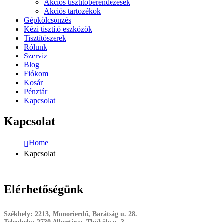
Akciós tisztítóberendezések
Akciós tartozékok
Gépkölcsönzés
Kézi tisztító eszközök
Tisztítószerek
Rólunk
Szerviz
Blog
Fiókom
Kosár
Pénztár
Kapcsolat
Kapcsolat
Home
Kapcsolat
Elérhetőségünk
Székhely:
2213, Monorierdő, Barátság u. 28.
Telephely:
2730 Albertirsa, Thököly u. 3.