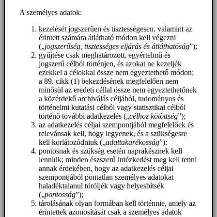
A személyes adatok:
kezelését jogszerűen és tisztességesen, valamint az
érintett számára átlátható módon kell végezni
(„
jogszerűség, tisztességes eljárás és átláthatóság
”);
gyűjtése csak meghatározott, egyértelmű és
jogszerű célból történjen, és azokat ne kezeljék
ezekkel a célokkal össze nem egyeztethető módon;
a 89. cikk (1) bekezdésének megfelelően nem
minősül az eredeti céllal össze nem egyeztethetőnek
a közérdekű archiválás céljából, tudományos és
történelmi kutatási célból vagy statisztikai célból
történő további adatkezelés („
célhoz kötöttség
”);
az adatkezelés céljai szempontjából megfelelőek és
relevánsak kell, hogy legyenek, és a szükségesre
kell korlátozódniuk („
adattakarékosság
”);
pontosnak és szükség esetén naprakésznek kell
lenniük; minden észszerű intézkedést meg kell tenni
annak érdekében, hogy az adatkezelés céljai
szempontjából pontatlan személyes adatokat
haladéktalanul töröljék vagy helyesbítsék
(„
pontosság
”);
tárolásának olyan formában kell történnie, amely az
érintettek azonosítását csak a személyes adatok