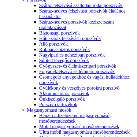
Száraz felszívású szállodai/irodai porszívók
Száraz-nedves felszívású porszívók általános
használatra
Száraz-nedves porszívók kéziszerszám
csatlakozással
Biztonsági porszívók
Háti száraz felszívású porszívók
Álló porszívók
Robbanásbiztos porszívók
Nagyipari és nehézipari porszívók
Sűrített levegős porszívók
Gyógyszer- és élelmiszeripari porszívók
Folyadékfelszívó és fémipari porszívók
Csomagoló anyagokhoz és vágási hulladékhoz
porszívók
Gyúlékony és veszélyes porokra porszívó
Akkumulátoros porszívók
Önkiszolgáló porszívók
Porszívó tartozékok
Magasnyomású mosók
Benzin / dízelüzemű magasnyomású
mosóberendezések
Mobil magasnyomású mosóberendezések
Ultra mobil magasnyomású mosóberendezések