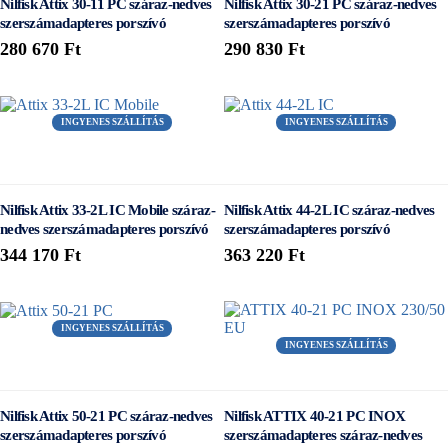
Nilfisk Attix 30-11 PC száraz-nedves
Nilfisk Attix 30-21 PC száraz-nedves
szerszámadapteres porszívó
szerszámadapteres porszívó
280 670
Ft
290 830
Ft
INGYENES SZÁLLÍTÁS
INGYENES SZÁLLÍTÁS
Nilfisk Attix 33-2L IC Mobile száraz-
Nilfisk Attix 44-2L IC száraz-nedves
nedves szerszámadapteres porszívó
szerszámadapteres porszívó
344 170
Ft
363 220
Ft
INGYENES SZÁLLÍTÁS
INGYENES SZÁLLÍTÁS
Nilfisk Attix 50-21 PC száraz-nedves
Nilfisk ATTIX 40-21 PC INOX
szerszámadapteres porszívó
szerszámadapteres száraz-nedves