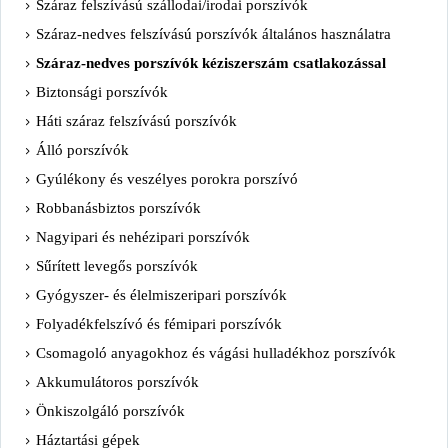
Száraz felszívású szállodai/irodai porszívók
Száraz-nedves felszívású porszívók általános használatra
Száraz-nedves porszívók kéziszerszám csatlakozással
Biztonsági porszívók
Háti száraz felszívású porszívók
Álló porszívók
Gyúlékony és veszélyes porokra porszívó
Robbanásbiztos porszívók
Nagyipari és nehézipari porszívók
Sűrített levegős porszívók
Gyógyszer- és élelmiszeripari porszívók
Folyadékfelszívó és fémipari porszívók
Csomagoló anyagokhoz és vágási hulladékhoz porszívók
Akkumulátoros porszívók
Önkiszolgáló porszívók
Háztartási gépek