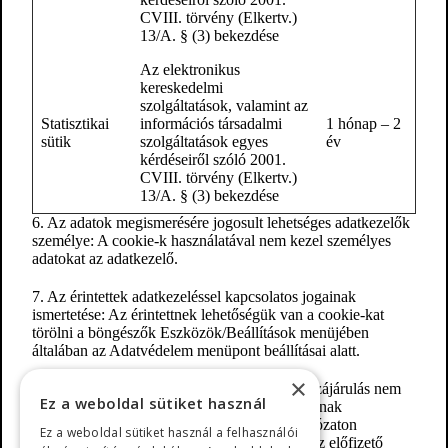
CVIII. törvény (Elkertv.)
13/A. § (3) bekezdése
Az elektronikus
kereskedelmi
szolgáltatások, valamint az
Statisztikai
információs társadalmi
1 hónap – 2
sütik
szolgáltatások egyes
év
kérdéseiről szóló 2001.
CVIII. törvény (Elkertv.)
13/A. § (3) bekezdése
6. Az adatok megismerésére jogosult lehetséges adatkezelők
személye: A cookie-k használatával nem kezel személyes
adatokat az adatkezelő.
7. Az érintettek adatkezeléssel kapcsolatos jogainak
ismertetése: Az érintettnek lehetőségük van a cookie-kat
törölni a böngészők Eszközök/Beállítások menüjében
általában az Adatvédelem menüpont beállításai alatt.
×
8. Az adatkezelés jogalapja: Az érintettől hozzájárulás nem
Ez a weboldal sütiket használ
szükséges, amennyiben a cookie-k használatának
kizárólagos célja az elektronikus hírközlő hálózaton
Ez a weboldal sütiket használ a felhasználói
keresztül történő közléstovábbítás vagy arra az előfizető