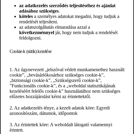
az adatkezelés szerződés teljesítéséhez és ajánlat
adásához szükséges
.
köteles
a személyes adatokat megadni, hogy tudjuk a
rendelését teljesíteni.
az adatszolgáltatás elmaradása azzal a
következménnyel
jár, hogy nem tudjuk a rendelését
feldolgozni.
Cookie-k (sütik) kezelése
1. Az úgynevezett „jelszóval védett munkamenethez használt
cookie”, „bevásárlókosárhoz szükséges cookie-k”,
„biztonsági cookie-k”, „Szükségszerű cookie-k”,
”Funkcionális cookie-k”, és a „weboldal statisztikájának
kezeléséért felelős cookie-k” használatához nem szükséges
előzetes hozzájárulást kérni az érintettektől.
2. Az adatkezelés ténye, a kezelt adatok köre: Egyedi
azonosítószám, dátumok, időpontok
3. Az érintettek köre: A weboldalt látogató valamennyi
érintett.