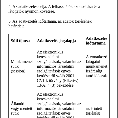
4. Az adatkezelés célja: A felhasználók azonosítása és a
látogatók nyomon követése.
5. Az adatkezelés időtartama, az adatok törlésének
határideje:
Adatkezelés
Süti típusa
Adatkezelés jogalapja
időtartama
Az elektronikus
kereskedelmi
A vonatkozó
Munkamenet
szolgáltatások, valamint az
látogatói
sütik
információs társadalmi
munkamenet
(session)
szolgáltatások egyes
lezárásáig
kérdéseiről szóló 2001.
tartó időszak
CVIII. törvény (Elkertv.)
13/A. § (3) bekezdése
Az elektronikus
kereskedelmi
Állandó
szolgáltatások, valamint az
vagy mentett
információs társadalmi
az érintett
sütik
szolgáltatások egyes
törléséig
kérdéseiről szóló 2001.