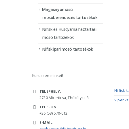
Magasnyomású
mosóberendezés tartozékok
Nilfisk és Husqvarna háztartási
mosó tartozékok
Nilfisk ipari mosó tartozékok
Keressen minket!
ELÉRHETŐSÉGÜNK
KATAL
Nilfisk 
TELEPHELY:
2730 Albertirsa, Thököly u. 3.
Viper ka
TELEFON:
+36 (53) 570-012
E-MAIL:
gozborotva@feherduna.hu