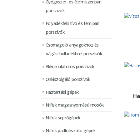
Gyógyszer- és élelmiszeripari
porszívók
Folyadékfelszívó és fémipari
porszívók
Csomagoló anyagokhoz és
vágási hulladékhoz porszívók
Akkumulátoros porszívók
Önkiszolgáló porszívók
Háztartási gépek
Ha
Nilfisk magasnyomású mosók
Nilfisk seprőgépek
Nilfisk padlótisztító gépek