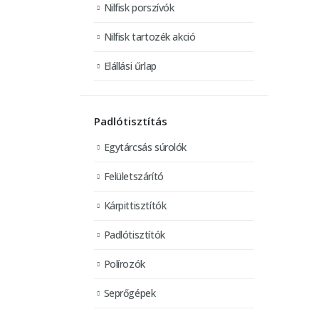
Nilfisk porszívók
Nilfisk tartozék akció
Elállási űrlap
Padlótisztítás
Egytárcsás súrolók
Felületszárító
Kárpittisztítók
Padlótisztítók
Polírozók
Seprőgépek