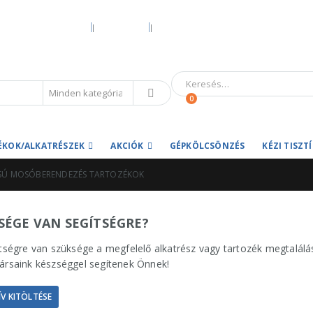
KEZDŐOLDAL
RÓLUNK
HIVATALOS GARANCIA ÉS MÁRKASZER
0
ÉKOK/ALKATRÉSZEK
AKCIÓK
GÉPKÖLCSÖNZÉS
KÉZI TISZ
Ú MOSÓBERENDEZÉS TARTOZÉKOK
SÉGE VAN SEGÍTSÉGRE?
tségre van szüksége a megfelelő alkatrész vagy tartozék megtalálásá
rsaink készséggel segítenek Önnek!
V KITÖLTÉSE