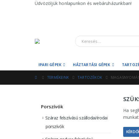
Üdvözöljük honlapunkon és webáruházunkban!
IPARI GÉPEK
HÁZTARTÁSI GÉPEK
TARTOZ
TERMÉKEINK
TARTOZÉKOK
MAGASNYOMÁS
SZÜK
Porszívók
Ha segí
munkatá
Száraz felszívású szállodai/irodai
porszívók
KÉRDŐÍ