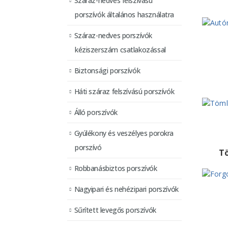
Száraz-nedves felszívású
porszívók általános használatra
Száraz-nedves porszívók
kéziszerszám csatlakozással
Biztonsági porszívók
Háti száraz felszívású porszívók
Álló porszívók
Gyúlékony és veszélyes porokra
porszívó
T
Robbanásbiztos porszívók
Nagyipari és nehézipari porszívók
Sűrített levegős porszívók