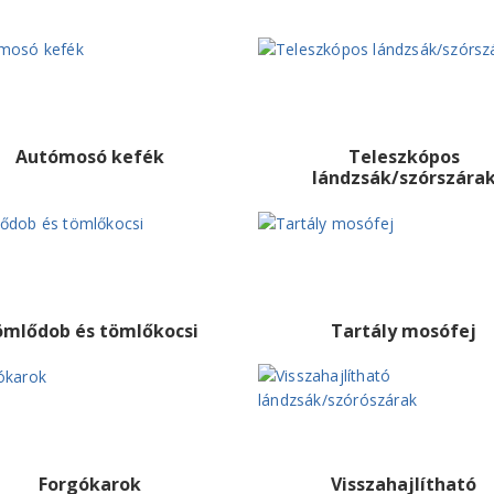
Autómosó kefék
Teleszkópos
lándzsák/szórszára
ömlődob és tömlőkocsi
Tartály mosófej
Forgókarok
Visszahajlítható