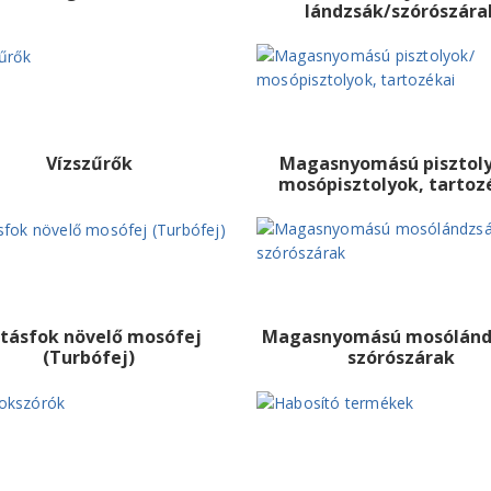
lándzsák/szórószára
Vízszűrők
Magasnyomású pisztol
mosópisztolyok, tartoz
tásfok növelő mosófej
Magasnyomású mosólánd
(Turbófej)
szórószárak