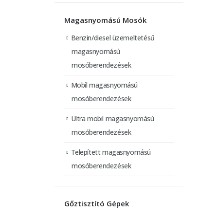
Magasnyomású Mosók
Benzin/diesel üzemeltetésű
magasnyomású
mosóberendezések
Mobil magasnyomású
mosóberendezések
Ultra mobil magasnyomású
mosóberendezések
Telepített magasnyomású
mosóberendezések
Gőztisztító Gépek