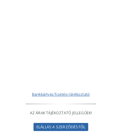
Bankkártyás fizetési tájékoztató
AZ ÁRAK TÁJÉKOZTATÓ JELLEGŰEK!
ELÁLLÁS A SZERZŐDÉSTŐL