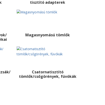
k
tisztító adapterek
yok/
Magasnyomású tömlők
ékai
zsák/
Csatornatisztító
tömlők/csőgörények, fúvókák