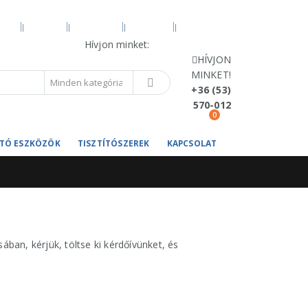
VÍZ
BLOG
FIÓKOM
KOSÁR
PÉNZTÁR
Hívjon minket:
+36 (53) 570-012
HÍVJON
MINKET!
+36 (53)
570-012
0
TÍTÓ ESZKÖZÖK
TISZTÍTÓSZEREK
KAPCSOLAT
ban, kérjük, töltse ki kérdőívünket, és