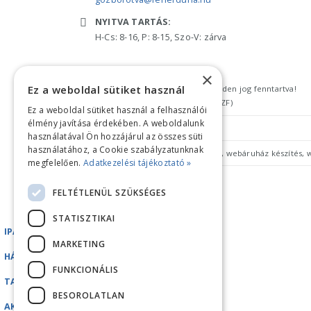
NYITVA TARTÁS:
H-Cs: 8-16, P: 8-15, Szo-V: zárva
×
Ez a weboldal sütiket használ
Copyright © 2018 feherduna.hu - Minden jog fenntartva!
Általános szerződési feltételek (ÁSZF)
Ez a weboldal sütiket használ a felhasználói
élmény javítása érdekében. A weboldalunk
Adatkezelési tájékoztató
használatával Ön hozzájárul az összes süti
használatához, a Cookie szabályzatunknak
megfelelően.
Adatkezelési tájékoztató »
FELTÉTLENÜL SZÜKSÉGES
STATISZTIKAI
IPARI GÉPEK
MARKETING
HÁZTARTÁSI GÉPEK
FUNKCIONÁLIS
TARTOZÉKOK/ALKATRÉSZEK
BESOROLATLAN
AKCIÓK