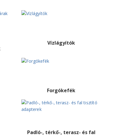
Vízlágyítók
k
Forgókefék
Padló-, térkő-, terasz- és fal