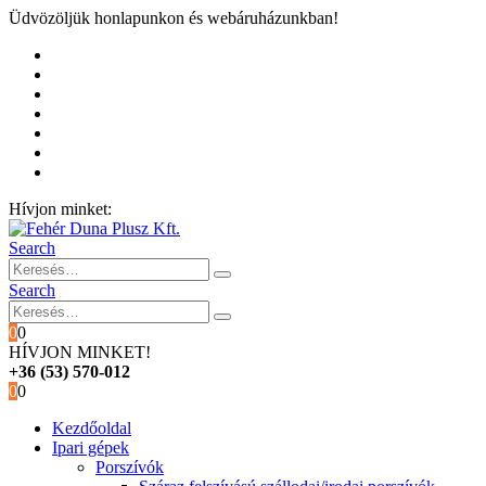
Üdvözöljük honlapunkon és webáruházunkban!
Kezdőoldal
Rólunk
Hivatalos garancia és márkaszervíz
Blog
Fiókom
Kosár
Pénztár
Hívjon minket:
+36 (53) 570-012
Search
Search
0
0
HÍVJON MINKET!
+36 (53) 570-012
0
0
Kezdőoldal
Ipari gépek
Porszívók