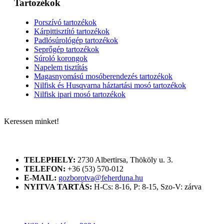
Tartozékok
Porszívó tartozékok
Kárpittisztító tartozékok
Padlósúrológép tartozékok
Seprőgép tartozékok
Súroló korongok
Napelem tisztítás
Magasnyomású mosóberendezés tartozékok
Nilfisk és Husqvarna háztartási mosó tartozékok
Nilfisk ipari mosó tartozékok
Keressen minket!
ELÉRHETŐSÉGÜNK
TELEPHELY:
2730 Albertirsa, Thököly u. 3.
TELEFON:
+36 (53) 570-012
E-MAIL:
gozborotva@feherduna.hu
NYITVA TARTÁS:
H-Cs: 8-16, P: 8-15, Szo-V: zárva
KATALÓGUSOK