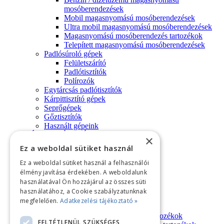
mosóberendezések
Mobil magasnyomású mosóberendezések
Ultra mobil magasnyomású mosóberendezések
Magasnyomású mosóberendezés tartozékok
Telepített magasnyomású mosóberendezések
Padlósúroló gépek
Felületszárító
Padlótisztítók
Polírozók
Egytárcsás padlótisztítók
Kárpittisztító gépek
Seprőgépek
Gőztisztítók
Használt gépeink
HÁZTARTÁSI GÉPEK
×
Háztartási porszívók
Ez a weboldal sütiket használ
Háztartási magasnyomású mosók
TARTOZÉKOK/ALKATRÉSZEK
Ez a weboldal sütiket használ a felhasználói
Porszívó tartozékok
élmény javítása érdekében. A weboldalunk
Kárpittisztító tartozékok
használatával Ön hozzájárul az összes süti
Padlósúrológép tartozékok
használatához, a Cookie szabályzatunknak
Seprőgép tartozékok
megfelelően.
Adatkezelési tájékoztató »
Súroló korongok
Magasnyomású mosóberendezés tartozékok
FELTÉTLENÜL SZÜKSÉGES