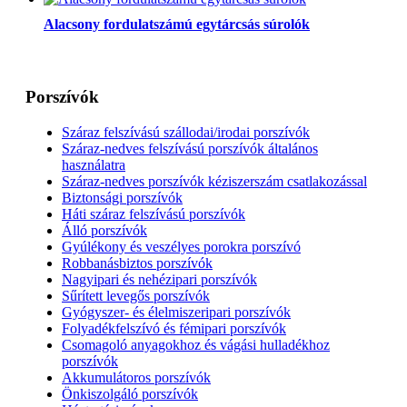
Alacsony fordulatszámú egytárcsás súrolók
Porszívók
Száraz felszívású szállodai/irodai porszívók
Száraz-nedves felszívású porszívók általános
használatra
Száraz-nedves porszívók kéziszerszám csatlakozással
Biztonsági porszívók
Háti száraz felszívású porszívók
Álló porszívók
Gyúlékony és veszélyes porokra porszívó
Robbanásbiztos porszívók
Nagyipari és nehézipari porszívók
Sűrített levegős porszívók
Gyógyszer- és élelmiszeripari porszívók
Folyadékfelszívó és fémipari porszívók
Csomagoló anyagokhoz és vágási hulladékhoz
porszívók
Akkumulátoros porszívók
Önkiszolgáló porszívók