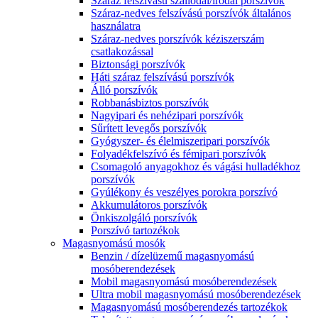
Száraz felszívású szállodai/irodai porszívók
Száraz-nedves felszívású porszívók általános
használatra
Száraz-nedves porszívók kéziszerszám
csatlakozással
Biztonsági porszívók
Háti száraz felszívású porszívók
Álló porszívók
Robbanásbiztos porszívók
Nagyipari és nehézipari porszívók
Sűrített levegős porszívók
Gyógyszer- és élelmiszeripari porszívók
Folyadékfelszívó és fémipari porszívók
Csomagoló anyagokhoz és vágási hulladékhoz
porszívók
Gyúlékony és veszélyes porokra porszívó
Akkumulátoros porszívók
Önkiszolgáló porszívók
Porszívó tartozékok
Magasnyomású mosók
Benzin / dízelüzemű magasnyomású
mosóberendezések
Mobil magasnyomású mosóberendezések
Ultra mobil magasnyomású mosóberendezések
Magasnyomású mosóberendezés tartozékok