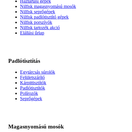
Háztartási gépek
Nilfisk magasnyomású mosók
Nilfisk seprőgépek
Nilfisk padlótisztító gépek
Nilfisk porszívók
Nilfisk tartozék akció
Elállási űrlap
Padlótisztítás
Egytárcsás súrolók
Felületszárító
Kárpittisztítók
Padlótisztítók
Polírozók
Seprőgépek
Magasnyomású mosók