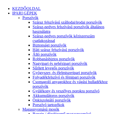
KEZDŐOLDAL
IPARI GÉPEK
Porszívók
Száraz felszívású szállodai/irodai porszívók
Száraz-nedves felszívású porszívók általános
használatra
Száraz-nedves porszívók kéziszerszám
csatlakozással
Biztonsági porszívók
Háti száraz felszívású porszívók
Álló porszívók
Robbanásbiztos porszívók
Nagyipari és nehézipari porszívók
Sűrített levegős porszívók
Gyógyszer- és élelmiszeripari porszívók
Folyadékfelszívó és fémipari porszívók
Csomagoló anyagokhoz és vágási hulladékhoz
porszívók
Gyúlékony és veszélyes porokra porszívó
Akkumulátoros porszívók
Önkiszolgáló porszívók
Porszívó tartozékok
Magasnyomású mosók
Benzin / dízelüzemű magasnyomású