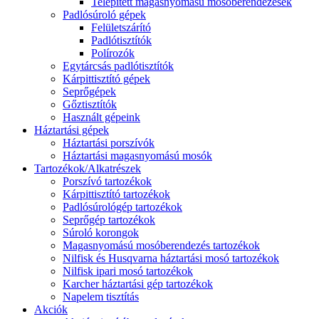
Telepített magasnyomású mosóberendezések
Padlósúroló gépek
Felületszárító
Padlótisztítók
Polírozók
Egytárcsás padlótisztítók
Kárpittisztító gépek
Seprőgépek
Gőztisztítók
Használt gépeink
Háztartási gépek
Háztartási porszívók
Háztartási magasnyomású mosók
Tartozékok/Alkatrészek
Porszívó tartozékok
Kárpittisztító tartozékok
Padlósúrológép tartozékok
Seprőgép tartozékok
Súroló korongok
Magasnyomású mosóberendezés tartozékok
Nilfisk és Husqvarna háztartási mosó tartozékok
Nilfisk ipari mosó tartozékok
Karcher háztartási gép tartozékok
Napelem tisztítás
Akciók