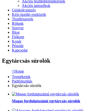
Akciós tisztítóberendezések
Akciós tartozékok
Gépkölcsönzés
Kézi tisztító eszközök
Tisztítószerek
Rólunk
Szerviz
Blog
Fiókom
Kosár
Pénztár
Kapcsolat
Egytárcsás súrolók
Home
Termékeink
Padlótisztítás
Egytárcsás súrolók
Magas fordulatszámú egytárcsás súrolók