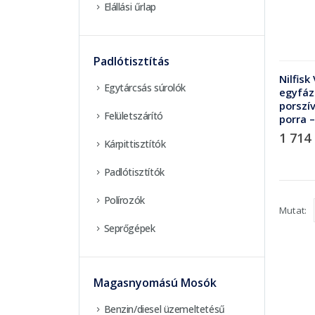
Elállási űrlap
Padlótisztítás
Nilfisk
Egytárcsás súrolók
egyfáz
porszí
Felületszárító
porra 
1 714
Kárpittisztítók
Padlótisztítók
Polírozók
Mutat:
Seprőgépek
Magasnyomású Mosók
Benzin/diesel üzemeltetésű