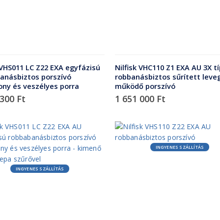
 VHS011 LC Z22 EXA egyfázisú
Nilfisk VHC110 Z1 EXA AU 3X t
anásbiztos porszívó
robbanásbiztos sűrített leve
ony és veszélyes porra
működő porszívó
 300
Ft
1 651 000
Ft
INGYENES SZÁLLÍTÁS
INGYENES SZÁLLÍTÁS