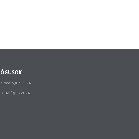
LÓGUSOK
sk katalógus 2024
r katalógus 2024