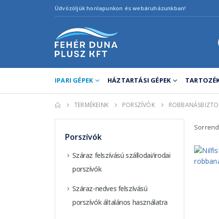
Üdvözöljük honlapunkon és webáruházunkban!
IPARI GÉPEK
HÁZTARTÁSI GÉPEK
TARTOZÉK
TERMÉKEINK
PORSZÍVÓK
ROBBANÁSBIZTO
Sorrend
Porszívók
Száraz felszívású szállodai/irodai
porszívók
Száraz-nedves felszívású
porszívók általános használatra