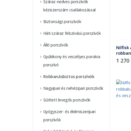
Száraz-nedves porszívók
kéziszerszám csatlakozással
Biztonsági porszívók
Háti száraz felszívású porszívók
Álló porszívók
Nilfisk
robban
Gyúlékony és veszélyes porokra
1 270
porszívó
Robbanásbiztos porszívók
Nagyipari és nehézipari porszívók
Sűrített levegős porszívók
Gyógyszer- és élelmiszeripari
porszívók