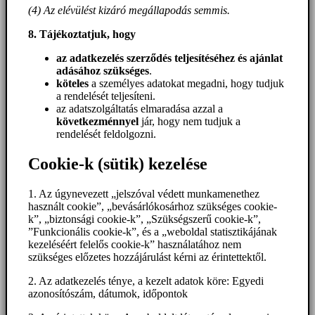
(4) Az elévülést kizáró megállapodás semmis.
8. Tájékoztatjuk, hogy
az adatkezelés szerződés teljesítéséhez és ajánlat
adásához szükséges
.
köteles
a személyes adatokat megadni, hogy tudjuk
a rendelését teljesíteni.
az adatszolgáltatás elmaradása azzal a
következménnyel
jár, hogy nem tudjuk a
rendelését feldolgozni.
Cookie-k (sütik) kezelése
1. Az úgynevezett „jelszóval védett munkamenethez
használt cookie”, „bevásárlókosárhoz szükséges cookie-
k”, „biztonsági cookie-k”, „Szükségszerű cookie-k”,
”Funkcionális cookie-k”, és a „weboldal statisztikájának
kezeléséért felelős cookie-k” használatához nem
szükséges előzetes hozzájárulást kérni az érintettektől.
2. Az adatkezelés ténye, a kezelt adatok köre: Egyedi
azonosítószám, dátumok, időpontok