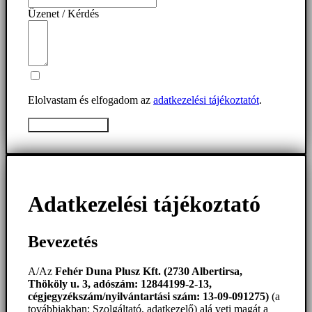
Üzenet / Kérdés
Elolvastam és elfogadom az
adatkezelési tájékoztatót
.
Üzenet elküldése
Adatkezelési tájékoztató
Bevezetés
A/Az
Fehér Duna Plusz Kft. (2730 Albertirsa,
Thököly u. 3, adószám: 12844199-2-13,
cégjegyzékszám/nyilvántartási szám: 13-09-091275)
(a
továbbiakban: Szolgáltató, adatkezelő) alá veti magát a