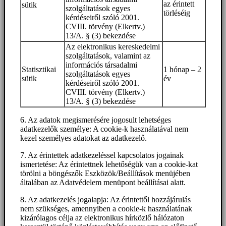
az érintett
sütik
szolgáltatások egyes
törléséig
kérdéseiről szóló 2001.
CVIII. törvény (Elkertv.)
13/A. § (3) bekezdése
Az elektronikus kereskedelmi
szolgáltatások, valamint az
információs társadalmi
Statisztikai
1 hónap – 2
szolgáltatások egyes
sütik
év
kérdéseiről szóló 2001.
CVIII. törvény (Elkertv.)
13/A. § (3) bekezdése
6. Az adatok megismerésére jogosult lehetséges
adatkezelők személye: A cookie-k használatával nem
kezel személyes adatokat az adatkezelő.
7. Az érintettek adatkezeléssel kapcsolatos jogainak
ismertetése: Az érintettnek lehetőségük van a cookie-kat
törölni a böngészők Eszközök/Beállítások menüjében
általában az Adatvédelem menüpont beállításai alatt.
8. Az adatkezelés jogalapja: Az érintettől hozzájárulás
nem szükséges, amennyiben a cookie-k használatának
kizárólagos célja az elektronikus hírközlő hálózaton