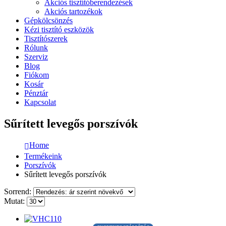
Akciós tisztítóberendezések
Akciós tartozékok
Gépkölcsönzés
Kézi tisztító eszközök
Tisztítószerek
Rólunk
Szerviz
Blog
Fiókom
Kosár
Pénztár
Kapcsolat
Sűrített levegős porszívók
Home
Termékeink
Porszívók
Sűrített levegős porszívók
Sorrend:
Mutat: