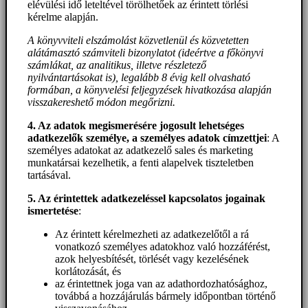
elévülési idő leteltével törölhetőek az érintett törlési
kérelme alapján.
A könyvviteli elszámolást közvetlenül és közvetetten
alátámasztó számviteli bizonylatot (ideértve a főkönyvi
számlákat, az analitikus, illetve részletező
nyilvántartásokat is), legalább 8 évig kell olvasható
formában, a könyvelési feljegyzések hivatkozása alapján
visszakereshető módon megőrizni.
4. Az adatok megismerésére jogosult lehetséges
adatkezelők személye, a személyes adatok címzettjei
: A
személyes adatokat az adatkezelő sales és marketing
munkatársai kezelhetik, a fenti alapelvek tiszteletben
tartásával.
5. A
z érintettek adatkezeléssel kapcsolatos jogainak
ismertetése
:
Az érintett kérelmezheti az adatkezelőtől a rá
vonatkozó személyes adatokhoz való hozzáférést,
azok helyesbítését, törlését vagy kezelésének
korlátozását, és
az érintettnek joga van az adathordozhatósághoz,
továbbá a hozzájárulás bármely időpontban történő