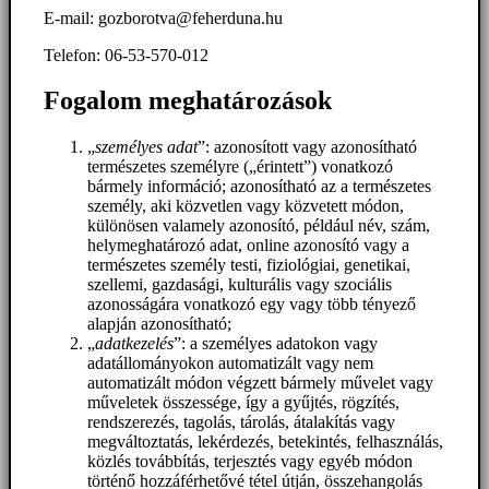
E-mail: gozborotva@feherduna.hu
Telefon: 06-53-570-012
Fogalom meghatározások
„
személyes adat
”: azonosított vagy azonosítható
természetes személyre („érintett”) vonatkozó
bármely információ; azonosítható az a természetes
személy, aki közvetlen vagy közvetett módon,
különösen valamely azonosító, például név, szám,
helymeghatározó adat, online azonosító vagy a
természetes személy testi, fiziológiai, genetikai,
szellemi, gazdasági, kulturális vagy szociális
azonosságára vonatkozó egy vagy több tényező
alapján azonosítható;
„
adatkezelés
”: a személyes adatokon vagy
adatállományokon automatizált vagy nem
automatizált módon végzett bármely művelet vagy
műveletek összessége, így a gyűjtés, rögzítés,
rendszerezés, tagolás, tárolás, átalakítás vagy
megváltoztatás, lekérdezés, betekintés, felhasználás,
közlés továbbítás, terjesztés vagy egyéb módon
történő hozzáférhetővé tétel útján, összehangolás