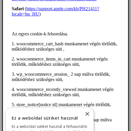
Safari
(
https://support.apple.com/kb/PH21411?
locale=hu_HU
)
Az egyes cookie-k felsorolása.
1. woocommerce_cart_hash munkamenet végén törlődik,
működéshez szükséges süti ,
2. woocommerce_items_in_cart munkamenet végén
törlődik, működéshez szükséges süti,
3. wp_woocommerce_session_ 2 nap múlva törlődik,
működéshez szükséges süti,
4. woocommerce_recently_viewed munkamenet végén
törlődik, működéshez szükséges süti,
5. store_notice[notice id] munkamenet végén törlődik,
működéshez szükséges süti,
×
Ez a weboldal sütiket használ
6. Plusz WordPress bejelentkezési süti – 15 nap múlva
törlődik, működéshez szükséges süti
Ez a weboldal sütiket használ a felhasználói