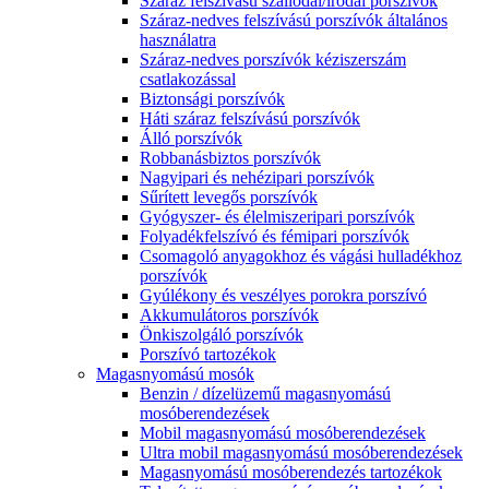
Száraz felszívású szállodai/irodai porszívók
Száraz-nedves felszívású porszívók általános
használatra
Száraz-nedves porszívók kéziszerszám
csatlakozással
Biztonsági porszívók
Háti száraz felszívású porszívók
Álló porszívók
Robbanásbiztos porszívók
Nagyipari és nehézipari porszívók
Sűrített levegős porszívók
Gyógyszer- és élelmiszeripari porszívók
Folyadékfelszívó és fémipari porszívók
Csomagoló anyagokhoz és vágási hulladékhoz
porszívók
Gyúlékony és veszélyes porokra porszívó
Akkumulátoros porszívók
Önkiszolgáló porszívók
Porszívó tartozékok
Magasnyomású mosók
Benzin / dízelüzemű magasnyomású
mosóberendezések
Mobil magasnyomású mosóberendezések
Ultra mobil magasnyomású mosóberendezések
Magasnyomású mosóberendezés tartozékok