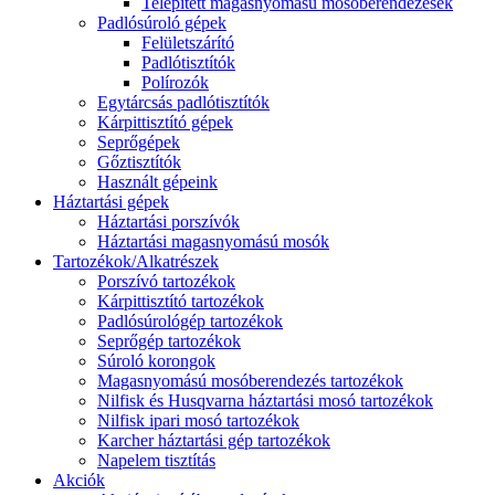
Telepített magasnyomású mosóberendezések
Padlósúroló gépek
Felületszárító
Padlótisztítók
Polírozók
Egytárcsás padlótisztítók
Kárpittisztító gépek
Seprőgépek
Gőztisztítók
Használt gépeink
Háztartási gépek
Háztartási porszívók
Háztartási magasnyomású mosók
Tartozékok/Alkatrészek
Porszívó tartozékok
Kárpittisztító tartozékok
Padlósúrológép tartozékok
Seprőgép tartozékok
Súroló korongok
Magasnyomású mosóberendezés tartozékok
Nilfisk és Husqvarna háztartási mosó tartozékok
Nilfisk ipari mosó tartozékok
Karcher háztartási gép tartozékok
Napelem tisztítás
Akciók