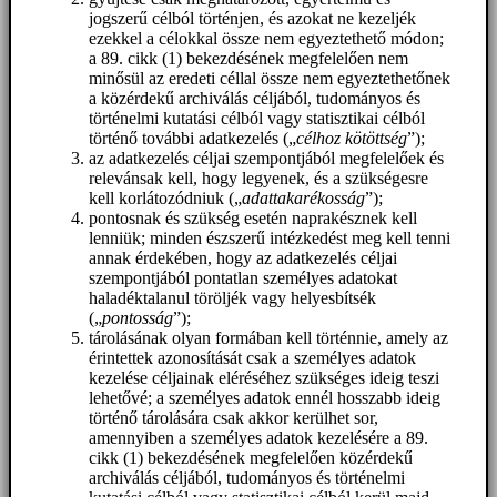
jogszerű célból történjen, és azokat ne kezeljék
ezekkel a célokkal össze nem egyeztethető módon;
a 89. cikk (1) bekezdésének megfelelően nem
minősül az eredeti céllal össze nem egyeztethetőnek
a közérdekű archiválás céljából, tudományos és
történelmi kutatási célból vagy statisztikai célból
történő további adatkezelés („
célhoz kötöttség
”);
az adatkezelés céljai szempontjából megfelelőek és
relevánsak kell, hogy legyenek, és a szükségesre
kell korlátozódniuk („
adattakarékosság
”);
pontosnak és szükség esetén naprakésznek kell
lenniük; minden észszerű intézkedést meg kell tenni
annak érdekében, hogy az adatkezelés céljai
szempontjából pontatlan személyes adatokat
haladéktalanul töröljék vagy helyesbítsék
(„
pontosság
”);
tárolásának olyan formában kell történnie, amely az
érintettek azonosítását csak a személyes adatok
kezelése céljainak eléréséhez szükséges ideig teszi
lehetővé; a személyes adatok ennél hosszabb ideig
történő tárolására csak akkor kerülhet sor,
amennyiben a személyes adatok kezelésére a 89.
cikk (1) bekezdésének megfelelően közérdekű
archiválás céljából, tudományos és történelmi