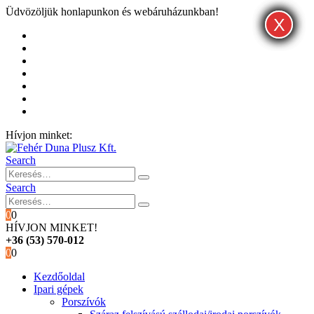
Üdvözöljük honlapunkon és webáruházunkban!
X
X
X
Kezdőoldal
Rólunk
Hivatalos garancia és márkaszervíz
Blog
Fiókom
Kosár
Pénztár
Hívjon minket:
+36 (53) 570-012
Search
Search
0
0
HÍVJON MINKET!
+36 (53) 570-012
0
0
Kezdőoldal
Ipari gépek
Porszívók