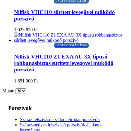
INGYENES SZÁLLÍTÁS
Nilfisk VHC110 sűrített levegővel működő
porszívó
1 023 620
Ft
INGYENES SZÁLLÍTÁS
Nilfisk VHC110 Z1 EXA AU 3X típusú
robbanásbiztos sűrített levegővel működő
porszívó
1 651 000
Ft
Mutat:
Porszívók
Száraz felszívású szállodai/irodai porszívók
Száraz-nedves felszívású porszívók általános
használatra