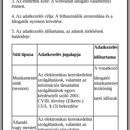
3. Az érintettek köre: A weboldalt látogató valamennyi
érintett.
4. Az adatkezelés célja: A felhasználók azonosítása és a
látogatók nyomon követése.
5. Az adatkezelés időtartama, az adatok törlésének
határideje:
Adatkezelés
Süti típusa
Adatkezelés jogalapja
időtartama
A vonatkozó
Az elektronikus kereskedelmi
Munkamenet
látogatói
szolgáltatások, valamint az
sütik
munkamenet
információs társadalmi
(session)
lezárásáig
szolgáltatások egyes
kérdéseiről szóló 2001.
tartó időszak
CVIII. törvény (Elkertv.)
13/A. § (3) bekezdése
Az elektronikus kereskedelmi
Állandó
szolgáltatások, valamint az
vagy mentett
információs társadalmi