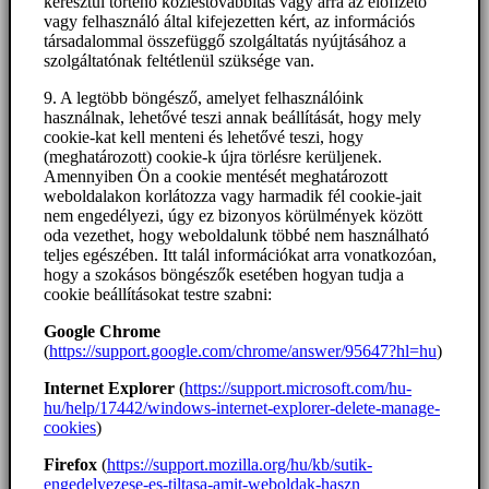
keresztül történő közléstovábbítás vagy arra az előfizető
vagy felhasználó által kifejezetten kért, az információs
társadalommal összefüggő szolgáltatás nyújtásához a
szolgáltatónak feltétlenül szüksége van.
9. A legtöbb böngésző, amelyet felhasználóink
használnak, lehetővé teszi annak beállítását, hogy mely
cookie-kat kell menteni és lehetővé teszi, hogy
(meghatározott) cookie-k újra törlésre kerüljenek.
Amennyiben Ön a cookie mentését meghatározott
weboldalakon korlátozza vagy harmadik fél cookie-jait
nem engedélyezi, úgy ez bizonyos körülmények között
oda vezethet, hogy weboldalunk többé nem használható
teljes egészében. Itt talál információkat arra vonatkozóan,
hogy a szokásos böngészők esetében hogyan tudja a
cookie beállításokat testre szabni:
Google Chrome
(
https://support.google.com/chrome/answer/95647?hl=hu
)
Internet Explorer
(
https://support.microsoft.com/hu-
hu/help/17442/windows-internet-explorer-delete-manage-
cookies
)
Firefox
(
https://support.mozilla.org/hu/kb/sutik-
engedelyezese-es-tiltasa-amit-weboldak-haszn