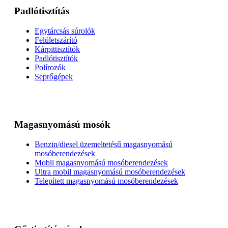
Padlótisztítás
Egytárcsás súrolók
Felületszárító
Kárpittisztítók
Padlótisztítók
Polírozók
Seprőgépek
Magasnyomású mosók
Benzin/diesel üzemeltetésű magasnyomású
mosóberendezések
Mobil magasnyomású mosóberendezések
Ultra mobil magasnyomású mosóberendezések
Telepített magasnyomású mosóberendezések