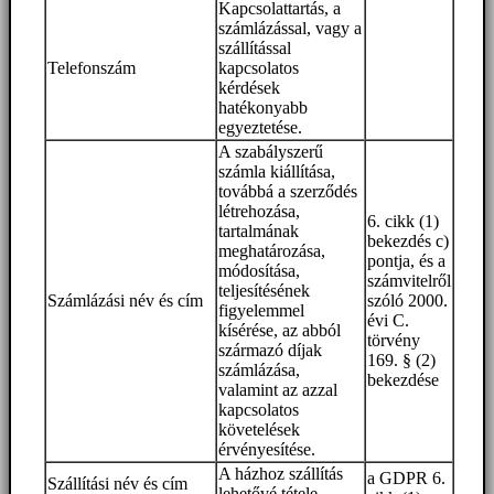
Kapcsolattartás, a
számlázással, vagy a
szállítással
Telefonszám
kapcsolatos
kérdések
hatékonyabb
egyeztetése.
A szabályszerű
számla kiállítása,
továbbá a szerződés
létrehozása,
6. cikk (1)
tartalmának
bekezdés c)
meghatározása,
pontja, és a
módosítása,
számvitelről
teljesítésének
Számlázási név és cím
szóló 2000.
figyelemmel
évi C.
kísérése, az abból
törvény
származó díjak
169. § (2)
számlázása,
bekezdése
valamint az azzal
kapcsolatos
követelések
érvényesítése.
A házhoz szállítás
a GDPR 6.
Szállítási név és cím
lehetővé tétele.