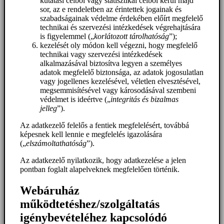
kutatási célból vagy statisztikai célból kerül majd
sor, az e rendeletben az érintettek jogainak és
szabadságainak védelme érdekében előírt megfelelő
technikai és szervezési intézkedések végrehajtására
is figyelemmel („
korlátozott tárolhatóság
”);
kezelését oly módon kell végezni, hogy megfelelő
technikai vagy szervezési intézkedések
alkalmazásával biztosítva legyen a személyes
adatok megfelelő biztonsága, az adatok jogosulatlan
vagy jogellenes kezelésével, véletlen elvesztésével,
megsemmisítésével vagy károsodásával szembeni
védelmet is ideértve („
integritás és bizalmas
jelleg
”).
Az adatkezelő felelős a fentiek megfelelésért, továbbá
képesnek kell lennie e megfelelés igazolására
(„
elszámoltathatóság
”).
Az adatkezelő nyilatkozik, hogy adatkezelése a jelen
pontban foglalt alapelveknek megfelelően történik.
Webáruház
működtetéshez/szolgáltatás
igénybevételéhez kapcsolódó