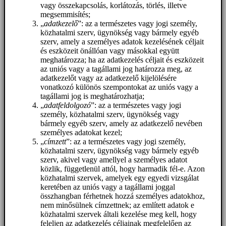
vagy összekapcsolás, korlátozás, törlés, illetve
megsemmisítés;
„
adatkezelő
”: az a természetes vagy jogi személy,
közhatalmi szerv, ügynökség vagy bármely egyéb
szerv, amely a személyes adatok kezelésének céljait
és eszközeit önállóan vagy másokkal együtt
meghatározza; ha az adatkezelés céljait és eszközeit
az uniós vagy a tagállami jog határozza meg, az
adatkezelőt vagy az adatkezelő kijelölésére
vonatkozó különös szempontokat az uniós vagy a
tagállami jog is meghatározhatja;
„
adatfeldolgozó
”: az a természetes vagy jogi
személy, közhatalmi szerv, ügynökség vagy
bármely egyéb szerv, amely az adatkezelő nevében
személyes adatokat kezel;
„
címzett
”: az a természetes vagy jogi személy,
közhatalmi szerv, ügynökség vagy bármely egyéb
szerv, akivel vagy amellyel a személyes adatot
közlik, függetlenül attól, hogy harmadik fél-e. Azon
közhatalmi szervek, amelyek egy egyedi vizsgálat
keretében az uniós vagy a tagállami joggal
összhangban férhetnek hozzá személyes adatokhoz,
nem minősülnek címzettnek; az említett adatok e
közhatalmi szervek általi kezelése meg kell, hogy
feleljen az adatkezelés céljainak megfelelően az