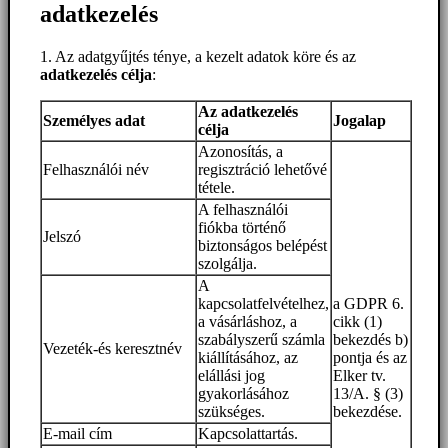
adatkezelés
1. Az adatgyűjtés ténye, a kezelt adatok köre és az
adatkezelés célja
:
Az adatkezelés
Személyes adat
Jogalap
célja
Azonosítás, a
Felhasználói név
regisztráció lehetővé
tétele.
A felhasználói
fiókba történő
Jelszó
biztonságos belépést
szolgálja.
A
kapcsolatfelvételhez,
a GDPR 6.
a vásárláshoz, a
cikk (1)
szabályszerű számla
bekezdés b)
Vezeték-és keresztnév
kiállításához, az
pontja és az
elállási jog
Elker tv.
gyakorlásához
13/A. § (3)
szükséges.
bekezdése.
E-mail cím
Kapcsolattartás.