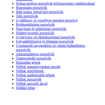
Száraz-nedves porszívók kéziszerszám csatlakozással
Biztonsági porszívók
Háti száraz felszívású porszívók
Álló porszívók
Gyúlékony és veszélyes porokra porszívó
Robbanásbiztos porszívók
Nagyipari és nehézipari porszívók
Sűrített levegős porszívók
Gyógyszer- és élelmiszeripari porszívók
Folyadékfelszívó és fémipari porszívók
Csomagoló anyagokhoz és vágási hulladékhoz
porszívók
Akkumulátoros porszívók
Önkiszolgáló porszívók
Háztartási gépek
Nilfisk magasnyomású mosók
Nilfisk seprőgépek
Nilfisk padlótisztító gépek
Nilfisk porszívók
Nilfisk tartozék akció
Elállási űrlap