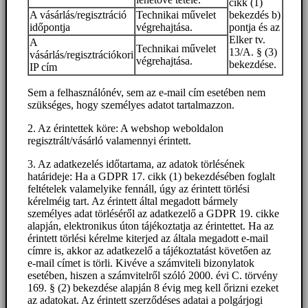
cikk (1)
A vásárlás/regisztráció
Technikai művelet
bekezdés b)
időpontja
végrehajtása.
pontja és az
Elker tv.
A
Technikai művelet
13/A. § (3)
vásárlás/regisztrációkori
végrehajtása.
bekezdése.
IP cím
Sem a felhasználónév, sem az e-mail cím esetében nem
szükséges, hogy személyes adatot tartalmazzon.
2. Az érintettek köre: A webshop weboldalon
regisztrált/vásárló valamennyi érintett.
3. Az adatkezelés időtartama, az adatok törlésének
határideje: Ha a GDPR 17. cikk (1) bekezdésében foglalt
feltételek valamelyike fennáll, úgy az érintett törlési
kérelméig tart. Az érintett által megadott bármely
személyes adat törléséről az adatkezelő a GDPR 19. cikke
alapján, elektronikus úton tájékoztatja az érintettet. Ha az
érintett törlési kérelme kiterjed az általa megadott e-mail
címre is, akkor az adatkezelő a tájékoztatást követően az
e-mail címet is törli. Kivéve a számviteli bizonylatok
esetében, hiszen a számvitelről szóló 2000. évi C. törvény
169. § (2) bekezdése alapján 8 évig meg kell őrizni ezeket
az adatokat. Az érintett szerződéses adatai a polgárjogi