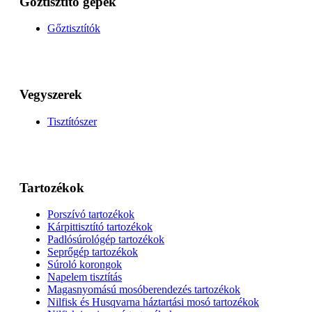
Gőztisztító gépek
Gőztisztítók
Vegyszerek
Tisztítószer
Tartozékok
Porszívó tartozékok
Kárpittisztító tartozékok
Padlósúrológép tartozékok
Seprőgép tartozékok
Súroló korongok
Napelem tisztítás
Magasnyomású mosóberendezés tartozékok
Nilfisk és Husqvarna háztartási mosó tartozékok