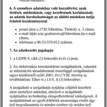
visszavonásához.
6. A személyes adatokhoz
való hozzáférést
, azok
törlését, módosítását, vagy kezelésének korlátozását,
az adatok hordozhatóságát az alábbi módokon tudja
érintett kezdeményezni
:
postai úton a 2730 Albertirsa, Thököly u. 3 címen,
e-mail útján a/az gozborotva@feherduna.hu e-mail
címen,
telefonon a 06-53-570-012 számon.
7. Az adatkezelés jogalapja
:
1. a GDPR 6. cikk (1) bekezdés b) és c) pont,
2. Az elektronikus kereskedelemi szolgáltatások, valamint
az információs társadalommal összefüggő szolgáltatások
egyes kérdéseiről szóló 2001. évi CVIII. törvény (a
továbbiakban: Elker tv.) 13/A. § (3) bekezdése:
A szolgáltató a szolgáltatás nyújtása céljából kezelheti
azon személyes adatokat, amelyek a szolgáltatás
nyújtásához technikailag elengedhetetlenül szükségesek. A
szolgáltatónak az egyéb feltételek azonossága esetén úgy
kell megválasztania és minden esetben oly módon kell