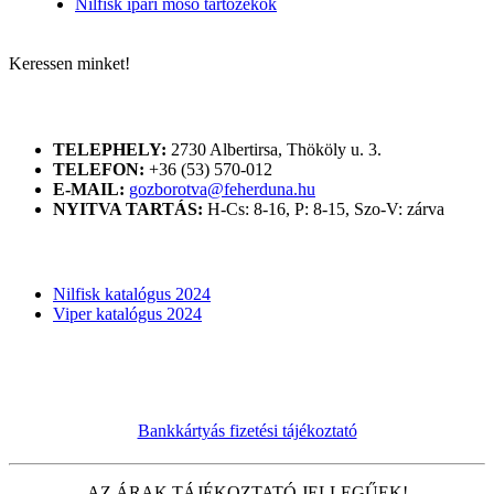
Nilfisk ipari mosó tartozékok
Keressen minket!
ELÉRHETŐSÉGÜNK
TELEPHELY:
2730 Albertirsa, Thököly u. 3.
TELEFON:
+36 (53) 570-012
E-MAIL:
gozborotva@feherduna.hu
NYITVA TARTÁS:
H-Cs: 8-16, P: 8-15, Szo-V: zárva
KATALÓGUSOK
Nilfisk katalógus 2024
Viper katalógus 2024
Bankkártyás fizetési tájékoztató
AZ ÁRAK TÁJÉKOZTATÓ JELLEGŰEK!