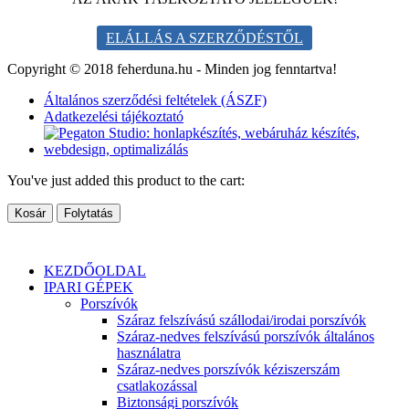
ELÁLLÁS A SZERZŐDÉSTŐL
Copyright © 2018 feherduna.hu - Minden jog fenntartva!
Általános szerződési feltételek (ÁSZF)
Adatkezelési tájékoztató
You've just added this product to the cart:
Kosár
Folytatás
KEZDŐOLDAL
IPARI GÉPEK
Porszívók
Száraz felszívású szállodai/irodai porszívók
Száraz-nedves felszívású porszívók általános
használatra
Száraz-nedves porszívók kéziszerszám
csatlakozással
Biztonsági porszívók