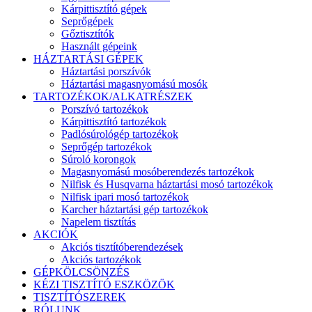
Kárpittisztító gépek
Seprőgépek
Gőztisztítók
Használt gépeink
HÁZTARTÁSI GÉPEK
Háztartási porszívók
Háztartási magasnyomású mosók
TARTOZÉKOK/ALKATRÉSZEK
Porszívó tartozékok
Kárpittisztító tartozékok
Padlósúrológép tartozékok
Seprőgép tartozékok
Súroló korongok
Magasnyomású mosóberendezés tartozékok
Nilfisk és Husqvarna háztartási mosó tartozékok
Nilfisk ipari mosó tartozékok
Karcher háztartási gép tartozékok
Napelem tisztítás
AKCIÓK
Akciós tisztítóberendezések
Akciós tartozékok
GÉPKÖLCSÖNZÉS
KÉZI TISZTÍTÓ ESZKÖZÖK
TISZTÍTÓSZEREK
RÓLUNK