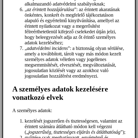
alkalmazandó adatvédelmi szabályoknak;
„
az érintett hozzájárulása
”: az érintett akaratának
önkéntes, konkrét és megfelelő tájékoztatáson
alapuló és egyértelmű kinyilvánítása, amellyel az
érintett nyilatkozat vagy a megerősítést
félreérthetetlenül kifejező cselekedet útján jelzi,
hogy beleegyezését adja az őt érintő személyes
adatok kezeléséhez;
„
adatvédelmi incidens
”: a biztonság olyan sérülése,
amely a továbbított, tárolt vagy más módon kezelt
személyes adatok véletlen vagy jogellenes
megsemmisítését, elvesztését, megváltoztatását,
jogosulatlan közlését vagy az azokhoz való
jogosulatlan hozzáférést eredményezi.
A személyes adatok kezelésére
vonatkozó elvek
A személyes adatok:
kezelését jogszerűen és tisztességesen, valamint az
érintett számára átlátható módon kell végezni
(„
jogszerűség, tisztességes eljárás és átláthatóság
”);
gyűjtése csak meghatározott, egyértelmű és