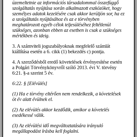
üzemeltetnie az információs társadalommal összefüggő
szolgáltatás nyújtása során alkalmazott eszközöket, hogy
személyes adatok kezelésére csak akkor kerüljön sor, ha ez
a szolgáltatás nyújtásához és az e törvényben
meghatározott egyéb célok teljesüléséhez feltétlenül
szükséges, azonban ebben az esetben is csak a szükséges
mértékben és ideig.
3. A számviteli jogszabályoknak megfelelő számlát
kiállítása esetén a 6. cikk (1) bekezdés c) pontja.
4. A szerződésből eredő követelések érvényesítése esetén
a Polgári Törvénykönyvről szóló 2013. évi V. törvény
6:21. §-a szerint 5 év.
6:22. § [Elévülés]
(1) Ha e törvény eltérően nem rendelkezik, a követelések
öt év alatt évülnek el.
(2) Az elévülés akkor kezdődik, amikor a követelés
esedékessé válik.
(3) Az elévülési idő megváltoztatására irányuló
megállapodást írásba kell foglalni.