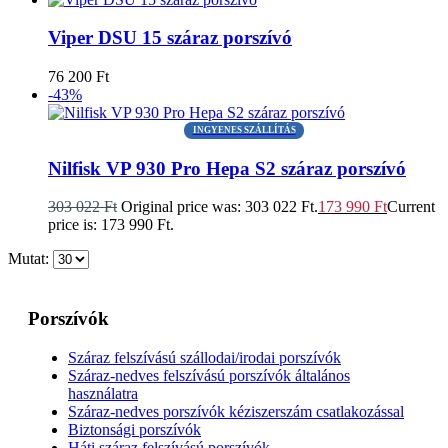
Viper DSU 15 száraz porszívó
76 200
Ft
-43%
INGYENES SZÁLLÍTÁS
Nilfisk VP 930 Pro Hepa S2 száraz porszívó
303 022
Ft
Original price was: 303 022 Ft.
173 990
Ft
Current
price is: 173 990 Ft.
Mutat:
Porszívók
Száraz felszívású szállodai/irodai porszívók
Száraz-nedves felszívású porszívók általános
használatra
Száraz-nedves porszívók kéziszerszám csatlakozással
Biztonsági porszívók
Háti száraz felszívású porszívók