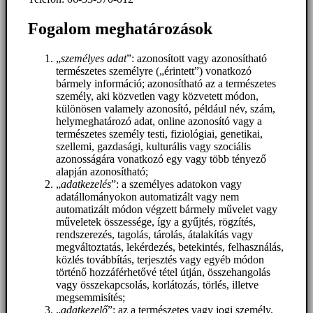
Fogalom meghatározások
„
személyes adat
”: azonosított vagy azonosítható
természetes személyre („érintett”) vonatkozó
bármely információ; azonosítható az a természetes
személy, aki közvetlen vagy közvetett módon,
különösen valamely azonosító, például név, szám,
helymeghatározó adat, online azonosító vagy a
természetes személy testi, fiziológiai, genetikai,
szellemi, gazdasági, kulturális vagy szociális
azonosságára vonatkozó egy vagy több tényező
alapján azonosítható;
„
adatkezelés
”: a személyes adatokon vagy
adatállományokon automatizált vagy nem
automatizált módon végzett bármely művelet vagy
műveletek összessége, így a gyűjtés, rögzítés,
rendszerezés, tagolás, tárolás, átalakítás vagy
megváltoztatás, lekérdezés, betekintés, felhasználás,
közlés továbbítás, terjesztés vagy egyéb módon
történő hozzáférhetővé tétel útján, összehangolás
vagy összekapcsolás, korlátozás, törlés, illetve
megsemmisítés;
„
adatkezelő
”: az a természetes vagy jogi személy,