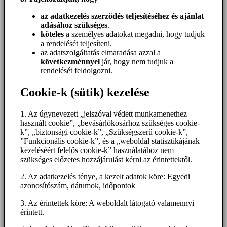
az adatkezelés szerződés teljesítéséhez és ajánlat
adásához szükséges
.
köteles
a személyes adatokat megadni, hogy tudjuk
a rendelését teljesíteni.
az adatszolgáltatás elmaradása azzal a
következménnyel
jár, hogy nem tudjuk a
rendelését feldolgozni.
Cookie-k (sütik) kezelése
1. Az úgynevezett „jelszóval védett munkamenethez
használt cookie”, „bevásárlókosárhoz szükséges cookie-
k”, „biztonsági cookie-k”, „Szükségszerű cookie-k”,
”Funkcionális cookie-k”, és a „weboldal statisztikájának
kezeléséért felelős cookie-k” használatához nem
szükséges előzetes hozzájárulást kérni az érintettektől.
2. Az adatkezelés ténye, a kezelt adatok köre: Egyedi
azonosítószám, dátumok, időpontok
3. Az érintettek köre: A weboldalt látogató valamennyi
érintett.