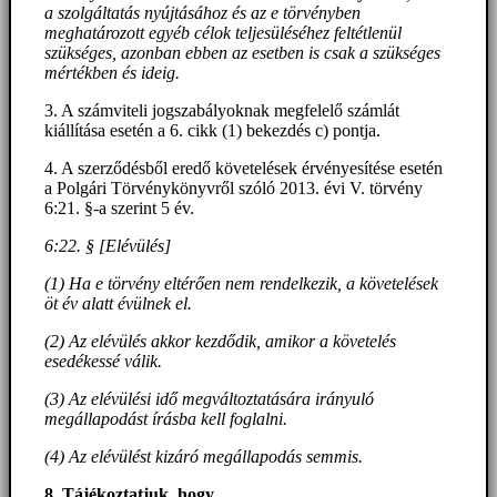
a szolgáltatás nyújtásához és az e törvényben
meghatározott egyéb célok teljesüléséhez feltétlenül
szükséges, azonban ebben az esetben is csak a szükséges
mértékben és ideig.
3. A számviteli jogszabályoknak megfelelő számlát
kiállítása esetén a 6. cikk (1) bekezdés c) pontja.
4. A szerződésből eredő követelések érvényesítése esetén
a Polgári Törvénykönyvről szóló 2013. évi V. törvény
6:21. §-a szerint 5 év.
6:22. § [Elévülés]
(1) Ha e törvény eltérően nem rendelkezik, a követelések
öt év alatt évülnek el.
(2) Az elévülés akkor kezdődik, amikor a követelés
esedékessé válik.
(3) Az elévülési idő megváltoztatására irányuló
megállapodást írásba kell foglalni.
(4) Az elévülést kizáró megállapodás semmis.
8. Tájékoztatjuk, hogy