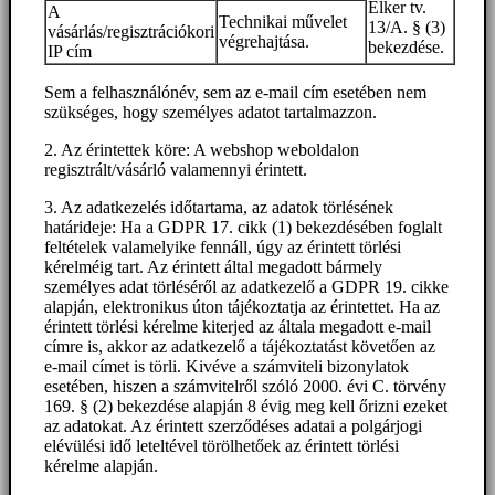
Elker tv.
A
Technikai művelet
13/A. § (3)
vásárlás/regisztrációkori
végrehajtása.
bekezdése.
IP cím
Sem a felhasználónév, sem az e-mail cím esetében nem
szükséges, hogy személyes adatot tartalmazzon.
2. Az érintettek köre: A webshop weboldalon
regisztrált/vásárló valamennyi érintett.
3. Az adatkezelés időtartama, az adatok törlésének
határideje: Ha a GDPR 17. cikk (1) bekezdésében foglalt
feltételek valamelyike fennáll, úgy az érintett törlési
kérelméig tart. Az érintett által megadott bármely
személyes adat törléséről az adatkezelő a GDPR 19. cikke
alapján, elektronikus úton tájékoztatja az érintettet. Ha az
érintett törlési kérelme kiterjed az általa megadott e-mail
címre is, akkor az adatkezelő a tájékoztatást követően az
e-mail címet is törli. Kivéve a számviteli bizonylatok
esetében, hiszen a számvitelről szóló 2000. évi C. törvény
169. § (2) bekezdése alapján 8 évig meg kell őrizni ezeket
az adatokat. Az érintett szerződéses adatai a polgárjogi
elévülési idő leteltével törölhetőek az érintett törlési
kérelme alapján.