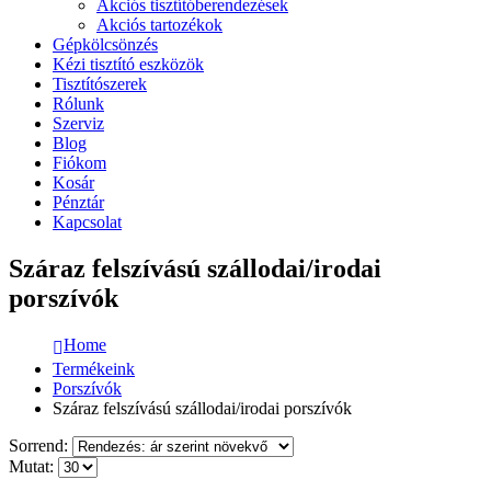
Akciós tisztítóberendezések
Akciós tartozékok
Gépkölcsönzés
Kézi tisztító eszközök
Tisztítószerek
Rólunk
Szerviz
Blog
Fiókom
Kosár
Pénztár
Kapcsolat
Száraz felszívású szállodai/irodai
porszívók
Home
Termékeink
Porszívók
Száraz felszívású szállodai/irodai porszívók
Sorrend:
Mutat: