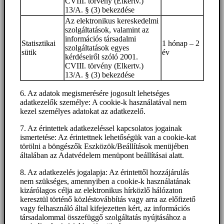
CVIII. törvény (Elkertv.)
13/A. § (3) bekezdése
Az elektronikus kereskedelmi
szolgáltatások, valamint az
információs társadalmi
Statisztikai
1 hónap – 2
szolgáltatások egyes
sütik
év
kérdéseiről szóló 2001.
CVIII. törvény (Elkertv.)
13/A. § (3) bekezdése
6. Az adatok megismerésére jogosult lehetséges
adatkezelők személye: A cookie-k használatával nem
kezel személyes adatokat az adatkezelő.
7. Az érintettek adatkezeléssel kapcsolatos jogainak
ismertetése: Az érintettnek lehetőségük van a cookie-kat
törölni a böngészők Eszközök/Beállítások menüjében
általában az Adatvédelem menüpont beállításai alatt.
8. Az adatkezelés jogalapja: Az érintettől hozzájárulás
nem szükséges, amennyiben a cookie-k használatának
kizárólagos célja az elektronikus hírközlő hálózaton
keresztül történő közléstovábbítás vagy arra az előfizető
vagy felhasználó által kifejezetten kért, az információs
társadalommal összefüggő szolgáltatás nyújtásához a