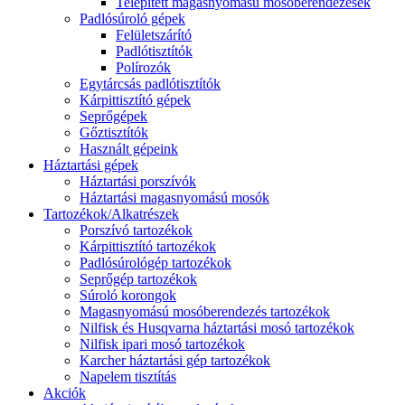
Telepített magasnyomású mosóberendezések
Padlósúroló gépek
Felületszárító
Padlótisztítók
Polírozók
Egytárcsás padlótisztítók
Kárpittisztító gépek
Seprőgépek
Gőztisztítók
Használt gépeink
Háztartási gépek
Háztartási porszívók
Háztartási magasnyomású mosók
Tartozékok/Alkatrészek
Porszívó tartozékok
Kárpittisztító tartozékok
Padlósúrológép tartozékok
Seprőgép tartozékok
Súroló korongok
Magasnyomású mosóberendezés tartozékok
Nilfisk és Husqvarna háztartási mosó tartozékok
Nilfisk ipari mosó tartozékok
Karcher háztartási gép tartozékok
Napelem tisztítás
Akciók