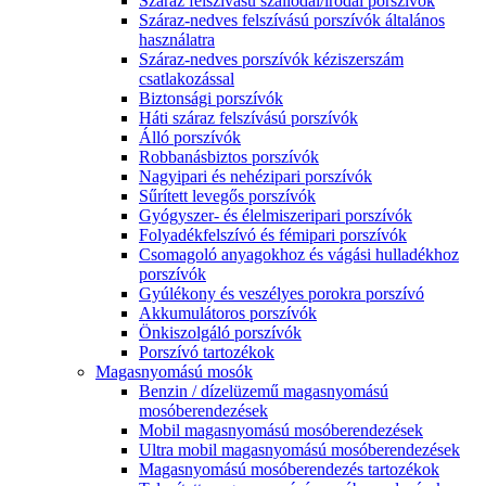
Száraz felszívású szállodai/irodai porszívók
Száraz-nedves felszívású porszívók általános
használatra
Száraz-nedves porszívók kéziszerszám
csatlakozással
Biztonsági porszívók
Háti száraz felszívású porszívók
Álló porszívók
Robbanásbiztos porszívók
Nagyipari és nehézipari porszívók
Sűrített levegős porszívók
Gyógyszer- és élelmiszeripari porszívók
Folyadékfelszívó és fémipari porszívók
Csomagoló anyagokhoz és vágási hulladékhoz
porszívók
Gyúlékony és veszélyes porokra porszívó
Akkumulátoros porszívók
Önkiszolgáló porszívók
Porszívó tartozékok
Magasnyomású mosók
Benzin / dízelüzemű magasnyomású
mosóberendezések
Mobil magasnyomású mosóberendezések
Ultra mobil magasnyomású mosóberendezések
Magasnyomású mosóberendezés tartozékok