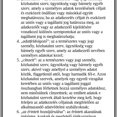
közhatalmi szerv, ügynökség vagy bármely egyéb
szerv, amely a személyes adatok kezelésének céljait
és eszközeit önállóan vagy másokkal együtt
meghatározza; ha az adatkezelés céljait és eszközeit
az uniós vagy a tagállami jog határozza meg, az
adatkezelőt vagy az adatkezelő kijelölésére
vonatkozó különös szempontokat az uniós vagy a
tagállami jog is meghatározhatja;
„
adatfeldolgozó
”: az a természetes vagy jogi
személy, közhatalmi szerv, ügynökség vagy
bármely egyéb szerv, amely az adatkezelő nevében
személyes adatokat kezel;
„
címzett
”: az a természetes vagy jogi személy,
közhatalmi szerv, ügynökség vagy bármely egyéb
szerv, akivel vagy amellyel a személyes adatot
közlik, függetlenül attól, hogy harmadik fél-e. Azon
közhatalmi szervek, amelyek egy egyedi vizsgálat
keretében az uniós vagy a tagállami joggal
összhangban férhetnek hozzá személyes adatokhoz,
nem minősülnek címzettnek; az említett adatok e
közhatalmi szervek általi kezelése meg kell, hogy
feleljen az adatkezelés céljainak megfelelően az
alkalmazandó adatvédelmi szabályoknak;
„
az érintett hozzájárulása
”: az érintett akaratának
önkéntes, konkrét és megfelelő tájékoztatáson