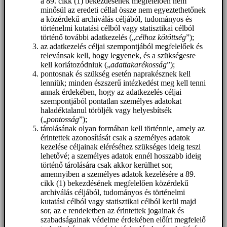
a 89. cikk (1) bekezdésének megfelelően nem
minősül az eredeti céllal össze nem egyeztethetőnek
a közérdekű archiválás céljából, tudományos és
történelmi kutatási célból vagy statisztikai célból
történő további adatkezelés („
célhoz kötöttség
”);
az adatkezelés céljai szempontjából megfelelőek és
relevánsak kell, hogy legyenek, és a szükségesre
kell korlátozódniuk („
adattakarékosság
”);
pontosnak és szükség esetén naprakésznek kell
lenniük; minden észszerű intézkedést meg kell tenni
annak érdekében, hogy az adatkezelés céljai
szempontjából pontatlan személyes adatokat
haladéktalanul töröljék vagy helyesbítsék
(„
pontosság
”);
tárolásának olyan formában kell történnie, amely az
érintettek azonosítását csak a személyes adatok
kezelése céljainak eléréséhez szükséges ideig teszi
lehetővé; a személyes adatok ennél hosszabb ideig
történő tárolására csak akkor kerülhet sor,
amennyiben a személyes adatok kezelésére a 89.
cikk (1) bekezdésének megfelelően közérdekű
archiválás céljából, tudományos és történelmi
kutatási célból vagy statisztikai célból kerül majd
sor, az e rendeletben az érintettek jogainak és
szabadságainak védelme érdekében előírt megfelelő