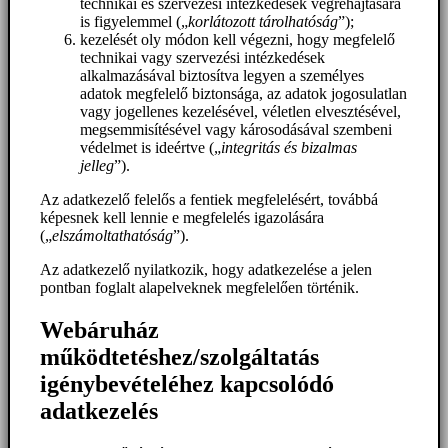
technikai és szervezési intézkedések végrehajtására
is figyelemmel („
korlátozott tárolhatóság
”);
kezelését oly módon kell végezni, hogy megfelelő
technikai vagy szervezési intézkedések
alkalmazásával biztosítva legyen a személyes
adatok megfelelő biztonsága, az adatok jogosulatlan
vagy jogellenes kezelésével, véletlen elvesztésével,
megsemmisítésével vagy károsodásával szembeni
védelmet is ideértve („
integritás és bizalmas
jelleg
”).
Az adatkezelő felelős a fentiek megfelelésért, továbbá
képesnek kell lennie e megfelelés igazolására
(„
elszámoltathatóság
”).
Az adatkezelő nyilatkozik, hogy adatkezelése a jelen
pontban foglalt alapelveknek megfelelően történik.
Webáruház
működtetéshez/szolgáltatás
igénybevételéhez kapcsolódó
adatkezelés