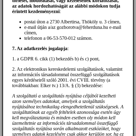
törlését, módosítását, vagy kezelésének korlátozását,
az adatok hordozhatóságát az alábbi módokon tudja
érintett kezdeményezni
:
postai úton a 2730 Albertirsa, Thököly u. 3 címen,
e-mail útján a/az gozborotva@feherduna.hu e-mail
címen,
telefonon a 06-53-570-012 számon.
7. Az adatkezelés jogalapja
:
1. a GDPR 6. cikk (1) bekezdés b) és c) pont,
2. Az elektronikus kereskedelemi szolgáltatások, valamint
az információs társadalommal összefüggő szolgáltatások
egyes kérdéseiről szóló 2001. évi CVIII. törvény (a
továbbiakban: Elker tv.) 13/A. § (3) bekezdése:
A szolgáltató a szolgáltatás nyújtása céljából kezelheti
azon személyes adatokat, amelyek a szolgáltatás
nyújtásához technikailag elengedhetetlenül szükségesek. A
szolgáltatónak az egyéb feltételek azonossága esetén úgy
kell megválasztania és minden esetben oly módon kell
üzemeltetnie az információs társadalommal összefüggő
szolgáltatás nyújtása során alkalmazott eszközöket, hogy
személyes adatok kezelésére csak akkor kerüljön sor, ha ez