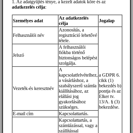
1. Az adatgyűjtés ténye, a kezelt adatok köre és az
adatkezelés célja
:
Az adatkezelés
Személyes adat
Jogalap
célja
Azonosítás, a
Felhasználói név
regisztráció lehetővé
tétele.
A felhasználói
fiókba történő
Jelszó
biztonságos belépést
szolgálja.
A
kapcsolatfelvételhez,
a GDPR 6.
a vásárláshoz, a
cikk (1)
szabályszerű számla
bekezdés b)
Vezeték-és keresztnév
kiállításához, az
pontja és az
elállási jog
Elker tv.
gyakorlásához
13/A. § (3)
szükséges.
bekezdése.
E-mail cím
Kapcsolattartás.
Kapcsolattartás, a
számlázással, vagy a
szállítással