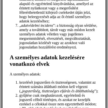
alapuló és egyértelmű kinyilvánítása, amellyel az
érintett nyilatkozat vagy a megerősítést
félreérthetetlenül kifejező cselekedet útján jelzi,
hogy beleegyezését adja az őt érintő személyes
adatok kezeléséhez;
„
adatvédelmi incidens
”: a biztonság olyan sérülése,
amely a továbbított, tárolt vagy más módon kezelt
személyes adatok véletlen vagy jogellenes
megsemmisítését, elvesztését, megváltoztatását,
jogosulatlan közlését vagy az azokhoz való
jogosulatlan hozzáférést eredményezi.
A személyes adatok kezelésére
vonatkozó elvek
A személyes adatok:
kezelését jogszerűen és tisztességesen, valamint az
érintett számára átlátható módon kell végezni
(„
jogszerűség, tisztességes eljárás és átláthatóság
”);
gyűjtése csak meghatározott, egyértelmű és
jogszerű célból történjen, és azokat ne kezeljék
ezekkel a célokkal össze nem egyeztethető módon;