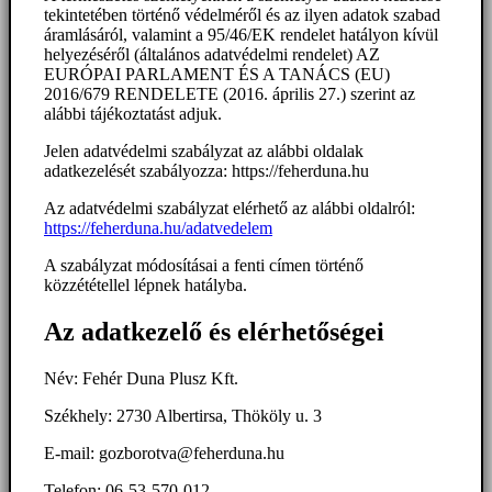
tekintetében történő védelméről és az ilyen adatok szabad
áramlásáról, valamint a 95/46/EK rendelet hatályon kívül
helyezéséről (általános adatvédelmi rendelet) AZ
EURÓPAI PARLAMENT ÉS A TANÁCS (EU)
2016/679 RENDELETE (2016. április 27.) szerint az
alábbi tájékoztatást adjuk.
Jelen adatvédelmi szabályzat az alábbi oldalak
adatkezelését szabályozza: https://feherduna.hu
Az adatvédelmi szabályzat elérhető az alábbi oldalról:
https://feherduna.hu/adatvedelem
A szabályzat módosításai a fenti címen történő
közzététellel lépnek hatályba.
Az adatkezelő és elérhetőségei
Név: Fehér Duna Plusz Kft.
Székhely: 2730 Albertirsa, Thököly u. 3
E-mail: gozborotva@feherduna.hu
Telefon: 06-53-570-012