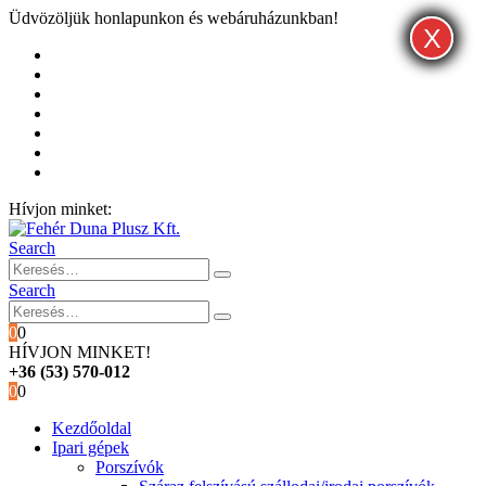
Üdvözöljük honlapunkon és webáruházunkban!
X
X
X
Kezdőoldal
Rólunk
Hivatalos garancia és márkaszervíz
Blog
Fiókom
Kosár
Pénztár
Hívjon minket:
+36 (53) 570-012
Search
Search
0
0
HÍVJON MINKET!
+36 (53) 570-012
0
0
Kezdőoldal
Ipari gépek
Porszívók