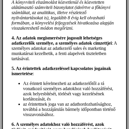
A könyvviteli elszámolást közvetlenül és közvetetten
alátámasztó számviteli bizonylatot (ideértve a főkönyvi
számlákat, az analitikus, illetve részletező
nyilvántartásokat is), legalább 8 évig kell olvasható
formában, a könyvelési feljegyzések hivatkozása alapján
visszakereshető módon megőrizni.
4. Az adatok megismerésére jogosult lehetséges
adatkezelők személye, a személyes adatok címzettjei
: A
személyes adatokat az adatkezelő sales és marketing
munkatársai kezelhetik, a fenti alapelvek tiszteletben
tartásával.
5. A
z érintettek adatkezeléssel kapcsolatos jogainak
ismertetése
:
Az érintett kérelmezheti az adatkezelőtől a rá
vonatkozó személyes adatokhoz való hozzáférést,
azok helyesbítését, törlését vagy kezelésének
korlátozását, és
az érintettnek joga van az adathordozhatósághoz,
továbbá a hozzájárulás bármely időpontban történő
visszavonásához.
6. A személyes adatokhoz
való hozzáférést
, azok