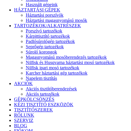
Használt gépeink
HÁZTARTÁSI GÉPEK
Háztartási porszívók
Háztartási magasnyomású mosók
TARTOZÉKOK/ALKATRÉSZEK
Porszívó tartozékok
Kárpittisztító tartozékok
Padlósúrológép tartozékok
Seprőgép tartozékok
Súroló korongok
Magasnyomású mosóberendezés tartozékok
Nilfisk és Husqvarna háztartási mosó tartozékok
Nilfisk ipari mosó tartozékok
Karcher háztartási gép tartozékok
Napelem tisztítás
AKCIÓK
Akciós tisztítóberendezések
Akciós tartozékok
GÉPKÖLCSÖNZÉS
KÉZI TISZTÍTÓ ESZKÖZÖK
TISZTÍTÓSZEREK
RÓLUNK
SZERVIZ
BLOG
FIÓKOM