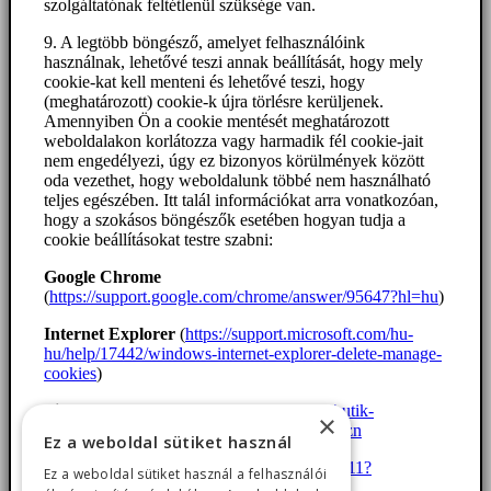
szolgáltatónak feltétlenül szüksége van.
9. A legtöbb böngésző, amelyet felhasználóink
használnak, lehetővé teszi annak beállítását, hogy mely
cookie-kat kell menteni és lehetővé teszi, hogy
(meghatározott) cookie-k újra törlésre kerüljenek.
Amennyiben Ön a cookie mentését meghatározott
weboldalakon korlátozza vagy harmadik fél cookie-jait
nem engedélyezi, úgy ez bizonyos körülmények között
oda vezethet, hogy weboldalunk többé nem használható
teljes egészében. Itt talál információkat arra vonatkozóan,
hogy a szokásos böngészők esetében hogyan tudja a
cookie beállításokat testre szabni:
Google Chrome
(
https://support.google.com/chrome/answer/95647?hl=hu
)
Internet Explorer
(
https://support.microsoft.com/hu-
hu/help/17442/windows-internet-explorer-delete-manage-
cookies
)
Firefox
(
https://support.mozilla.org/hu/kb/sutik-
×
engedelyezese-es-tiltasa-amit-weboldak-haszn
Ez a weboldal sütiket használ
Safari
(
https://support.apple.com/kb/PH21411?
Ez a weboldal sütiket használ a felhasználói
locale=hu_HU
)