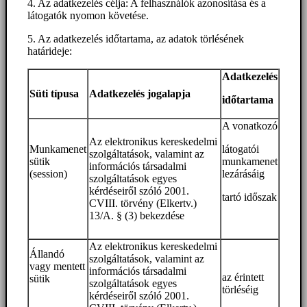
4. Az adatkezelés célja: A felhasználók azonosítása és a
látogatók nyomon követése.
5. Az adatkezelés időtartama, az adatok törlésének
határideje:
Adatkezelés
Süti típusa
Adatkezelés jogalapja
időtartama
A vonatkozó
Az elektronikus kereskedelmi
Munkamenet
látogatói
szolgáltatások, valamint az
sütik
munkamenet
információs társadalmi
(session)
lezárásáig
szolgáltatások egyes
kérdéseiről szóló 2001.
tartó időszak
CVIII. törvény (Elkertv.)
13/A. § (3) bekezdése
Az elektronikus kereskedelmi
Állandó
szolgáltatások, valamint az
vagy mentett
információs társadalmi
az érintett
sütik
szolgáltatások egyes
törléséig
kérdéseiről szóló 2001.