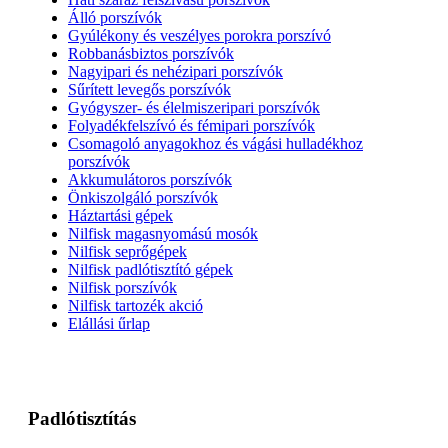
Álló porszívók
Gyúlékony és veszélyes porokra porszívó
Robbanásbiztos porszívók
Nagyipari és nehézipari porszívók
Sűrített levegős porszívók
Gyógyszer- és élelmiszeripari porszívók
Folyadékfelszívó és fémipari porszívók
Csomagoló anyagokhoz és vágási hulladékhoz
porszívók
Akkumulátoros porszívók
Önkiszolgáló porszívók
Háztartási gépek
Nilfisk magasnyomású mosók
Nilfisk seprőgépek
Nilfisk padlótisztító gépek
Nilfisk porszívók
Nilfisk tartozék akció
Elállási űrlap
Padlótisztítás