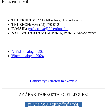
Keressen minket!
ELÉRHETŐSÉGÜNK
TELEPHELY:
2730 Albertirsa, Thököly u. 3.
TELEFON:
+36 (53) 570-012
E-MAIL:
gozborotva@feherduna.hu
NYITVA TARTÁS:
H-Cs: 8-16, P: 8-15, Szo-V: zárva
KATALÓGUSOK
Nilfisk katalógus 2024
Viper katalógus 2024
Bankkártyás fizetési tájékoztató
AZ ÁRAK TÁJÉKOZTATÓ JELLEGŰEK!
ELÁLLÁS A SZERZŐDÉSTŐL