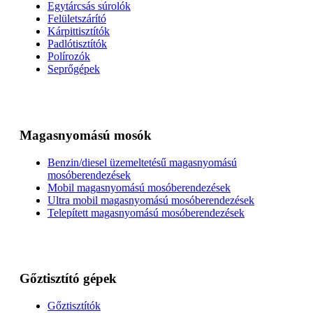
Egytárcsás súrolók
Felületszárító
Kárpittisztítók
Padlótisztítók
Polírozók
Seprőgépek
Magasnyomású mosók
Benzin/diesel üzemeltetésű magasnyomású
mosóberendezések
Mobil magasnyomású mosóberendezések
Ultra mobil magasnyomású mosóberendezések
Telepített magasnyomású mosóberendezések
Gőztisztító gépek
Gőztisztítók