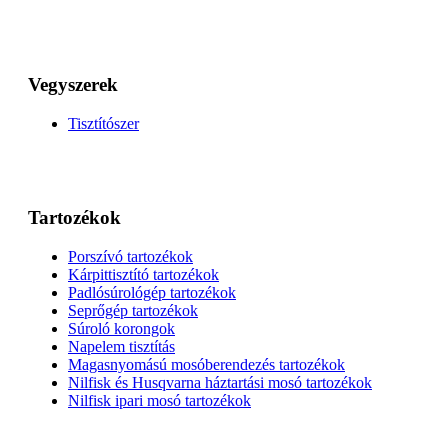
Vegyszerek
Tisztítószer
Tartozékok
Porszívó tartozékok
Kárpittisztító tartozékok
Padlósúrológép tartozékok
Seprőgép tartozékok
Súroló korongok
Napelem tisztítás
Magasnyomású mosóberendezés tartozékok
Nilfisk és Husqvarna háztartási mosó tartozékok
Nilfisk ipari mosó tartozékok