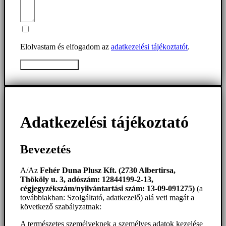
Elolvastam és elfogadom az
adatkezelési tájékoztatót
.
Üzenet elküldése
Adatkezelési tájékoztató
Bevezetés
A/Az
Fehér Duna Plusz Kft. (2730 Albertirsa,
Thököly u. 3, adószám: 12844199-2-13,
cégjegyzékszám/nyilvántartási szám: 13-09-091275)
(a
továbbiakban: Szolgáltató, adatkezelő) alá veti magát a
következő szabályzatnak:
A természetes személyeknek a személyes adatok kezelése