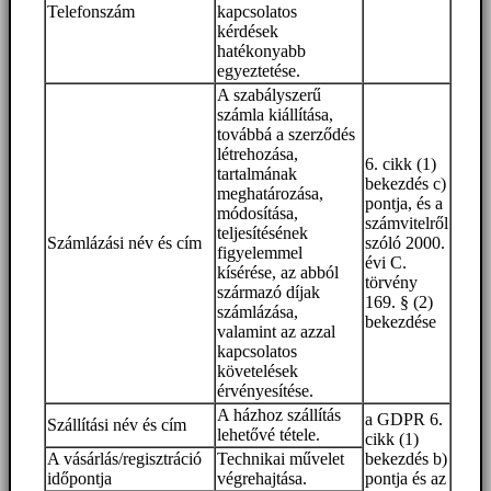
Telefonszám
kapcsolatos
kérdések
hatékonyabb
egyeztetése.
A szabályszerű
számla kiállítása,
továbbá a szerződés
létrehozása,
6. cikk (1)
tartalmának
bekezdés c)
meghatározása,
pontja, és a
módosítása,
számvitelről
teljesítésének
Számlázási név és cím
szóló 2000.
figyelemmel
évi C.
kísérése, az abból
törvény
származó díjak
169. § (2)
számlázása,
bekezdése
valamint az azzal
kapcsolatos
követelések
érvényesítése.
A házhoz szállítás
a GDPR 6.
Szállítási név és cím
lehetővé tétele.
cikk (1)
A vásárlás/regisztráció
Technikai művelet
bekezdés b)
időpontja
végrehajtása.
pontja és az