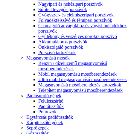
Nagyipari és nehézipari porszívók
Sűrített levegős porszívók
Gyógyszer- és élelmiszeripari porszívók
Folyadékfelszívó és fémipari porszívók
Csomagoló anyagokhoz és vágási hulladékhoz
porszívók
Gyúlékony és veszélyes porokra porszívó
Akkumulátoros porszívók
Önkiszolgáló porszívók
Porszívó tartozékok
Magasnyomású mosók
Benzin / dízelüzemű magasnyomású
mosóberendezések
Mobil magasnyomású mosóberendezések
Ultra mobil magasnyomású mosóberendezések
Magasnyomású mosóberendezés tartozékok
Telepített magasnyomású mosóberendezések
Padlósúroló gépek
Felületszárító
Padlótisztítók
Polírozók
Egytárcsás padlótisztítók
Kárpittisztító gépek
Seprőgépek
Gőztisztítók