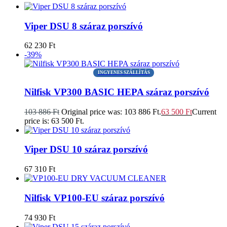
Viper DSU 8 száraz porszívó
62 230
Ft
-39%
INGYENES SZÁLLÍTÁS
Nilfisk VP300 BASIC HEPA száraz porszívó
103 886
Ft
Original price was: 103 886 Ft.
63 500
Ft
Current
price is: 63 500 Ft.
Viper DSU 10 száraz porszívó
67 310
Ft
Nilfisk VP100-EU száraz porszívó
74 930
Ft