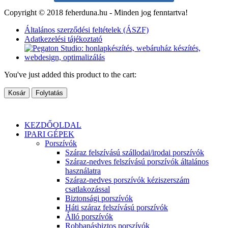
Copyright © 2018 feherduna.hu - Minden jog fenntartva!
Általános szerződési feltételek (ÁSZF)
Adatkezelési tájékoztató
You've just added this product to the cart:
Kosár
Folytatás
KEZDŐOLDAL
IPARI GÉPEK
Porszívók
Száraz felszívású szállodai/irodai porszívók
Száraz-nedves felszívású porszívók általános
használatra
Száraz-nedves porszívók kéziszerszám
csatlakozással
Biztonsági porszívók
Háti száraz felszívású porszívók
Álló porszívók
Robbanásbiztos porszívók