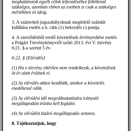
meghatározott egyéb célok teljesüléséhez feltétlenül
szükséges, azonban ebben az esetben is csak a szükséges
mértékben és ideig.
3. A számviteli jogszabályoknak megfelelő számlát
kiállítása esetén a 6. cikk (1) bekezdés c) pontja.
4. A szerződésből eredő követelések érvényesítése esetén
a Polgári Törvénykönyvről szóló 2013. évi V. törvény
6:21. §-a szerint 5 év.
6:22. § [Elévülés]
(1) Ha e törvény eltérően nem rendelkezik, a követelések
öt év alatt évülnek el.
(2) Az elévülés akkor kezdődik, amikor a követelés
esedékessé válik.
(3) Az elévülési idő megváltoztatására irányuló
megállapodást írásba kell foglalni.
(4) Az elévülést kizáró megállapodás semmis.
8. Tájékoztatjuk, hogy