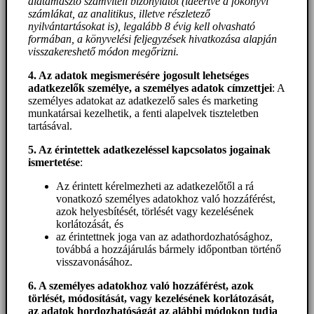
alátámasztó számviteli bizonylatot (ideértve a főkönyvi
számlákat, az analitikus, illetve részletező
nyilvántartásokat is), legalább 8 évig kell olvasható
formában, a könyvelési feljegyzések hivatkozása alapján
visszakereshető módon megőrizni.
4. Az adatok megismerésére jogosult lehetséges
adatkezelők személye, a személyes adatok címzettjei
: A
személyes adatokat az adatkezelő sales és marketing
munkatársai kezelhetik, a fenti alapelvek tiszteletben
tartásával.
5. A
z érintettek adatkezeléssel kapcsolatos jogainak
ismertetése
:
Az érintett kérelmezheti az adatkezelőtől a rá
vonatkozó személyes adatokhoz való hozzáférést,
azok helyesbítését, törlését vagy kezelésének
korlátozását, és
az érintettnek joga van az adathordozhatósághoz,
továbbá a hozzájárulás bármely időpontban történő
visszavonásához.
6. A személyes adatokhoz
való hozzáférést
, azok
törlését, módosítását, vagy kezelésének korlátozását,
az adatok hordozhatóságát az alábbi módokon tudja