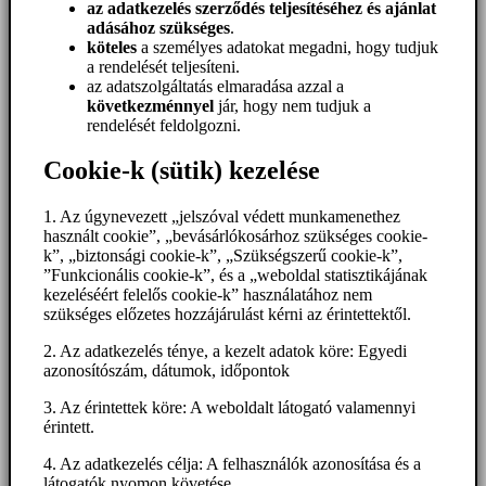
az adatkezelés szerződés teljesítéséhez és ajánlat
adásához szükséges
.
köteles
a személyes adatokat megadni, hogy tudjuk
a rendelését teljesíteni.
az adatszolgáltatás elmaradása azzal a
következménnyel
jár, hogy nem tudjuk a
rendelését feldolgozni.
Cookie-k (sütik) kezelése
1. Az úgynevezett „jelszóval védett munkamenethez
használt cookie”, „bevásárlókosárhoz szükséges cookie-
k”, „biztonsági cookie-k”, „Szükségszerű cookie-k”,
”Funkcionális cookie-k”, és a „weboldal statisztikájának
kezeléséért felelős cookie-k” használatához nem
szükséges előzetes hozzájárulást kérni az érintettektől.
2. Az adatkezelés ténye, a kezelt adatok köre: Egyedi
azonosítószám, dátumok, időpontok
3. Az érintettek köre: A weboldalt látogató valamennyi
érintett.
4. Az adatkezelés célja: A felhasználók azonosítása és a
látogatók nyomon követése.