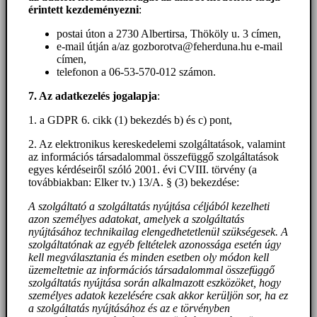
érintett kezdeményezni
:
postai úton a 2730 Albertirsa, Thököly u. 3 címen,
e-mail útján a/az gozborotva@feherduna.hu e-mail
címen,
telefonon a 06-53-570-012 számon.
7. Az adatkezelés jogalapja
:
1. a GDPR 6. cikk (1) bekezdés b) és c) pont,
2. Az elektronikus kereskedelemi szolgáltatások, valamint
az információs társadalommal összefüggő szolgáltatások
egyes kérdéseiről szóló 2001. évi CVIII. törvény (a
továbbiakban: Elker tv.) 13/A. § (3) bekezdése:
A szolgáltató a szolgáltatás nyújtása céljából kezelheti
azon személyes adatokat, amelyek a szolgáltatás
nyújtásához technikailag elengedhetetlenül szükségesek. A
szolgáltatónak az egyéb feltételek azonossága esetén úgy
kell megválasztania és minden esetben oly módon kell
üzemeltetnie az információs társadalommal összefüggő
szolgáltatás nyújtása során alkalmazott eszközöket, hogy
személyes adatok kezelésére csak akkor kerüljön sor, ha ez
a szolgáltatás nyújtásához és az e törvényben