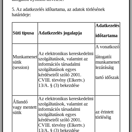
5. Az adatkezelés időtartama, az adatok törlésének
határideje:
Adatkezelés
Süti típusa
Adatkezelés jogalapja
időtartama
A vonatkozó
Az elektronikus kereskedelmi
Munkamenet
látogatói
szolgáltatások, valamint az
sütik
munkamenet
információs társadalmi
(session)
lezárásáig
szolgáltatások egyes
kérdéseiről szóló 2001.
tartó időszak
CVIII. törvény (Elkertv.)
13/A. § (3) bekezdése
Az elektronikus kereskedelmi
Állandó
szolgáltatások, valamint az
vagy mentett
információs társadalmi
az érintett
sütik
szolgáltatások egyes
törléséig
kérdéseiről szóló 2001.
CVIII. törvény (Elkertv.)
13/A. § (3) bekezdése