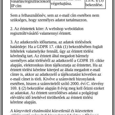
13/A. § (3)
vásárlás/regisztrációkori
végrehajtása.
bekezdése.
IP cím
Sem a felhasználónév, sem az e-mail cím esetében nem
szükséges, hogy személyes adatot tartalmazzon.
2. Az érintettek köre: A webshop weboldalon
regisztrált/vásárló valamennyi érintett.
3. Az adatkezelés időtartama, az adatok törlésének
határideje: Ha a GDPR 17. cikk (1) bekezdésében foglalt
feltételek valamelyike fennáll, úgy az érintett törlési
kérelméig tart. Az érintett által megadott bármely
személyes adat törléséről az adatkezelő a GDPR 19. cikke
alapján, elektronikus úton tájékoztatja az érintettet. Ha az
érintett törlési kérelme kiterjed az általa megadott e-mail
címre is, akkor az adatkezelő a tájékoztatást követően az
e-mail címet is törli. Kivéve a számviteli bizonylatok
esetében, hiszen a számvitelről szóló 2000. évi C. törvény
169. § (2) bekezdése alapján 8 évig meg kell őrizni ezeket
az adatokat. Az érintett szerződéses adatai a polgárjogi
elévülési idő leteltével törölhetőek az érintett törlési
kérelme alapján.
A könyvviteli elszámolást közvetlenül és közvetetten