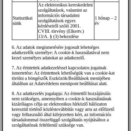
Az elektronikus kereskedelmi
szolgáltatások, valamint az
információs társadalmi
Statisztikai
1 hónap – 2
szolgáltatások egyes
sütik
év
kérdéseiről szóló 2001.
CVIII. törvény (Elkertv.)
13/A. § (3) bekezdése
6. Az adatok megismerésére jogosult lehetséges
adatkezelők személye: A cookie-k használatával nem
kezel személyes adatokat az adatkezelő.
7. Az érintettek adatkezeléssel kapcsolatos jogainak
ismertetése: Az érintettnek lehetőségük van a cookie-kat
törölni a böngészők Eszközök/Beállítások menüjében
általában az Adatvédelem menüpont beállításai alatt.
8. Az adatkezelés jogalapja: Az érintettől hozzájárulás
nem szükséges, amennyiben a cookie-k használatának
kizárólagos célja az elektronikus hírközlő hálózaton
keresztül történő közléstovábbítás vagy arra az előfizető
vagy felhasználó által kifejezetten kért, az információs
társadalommal összefüggő szolgáltatás nyújtásához a
szolgáltatónak feltétlenül szüksége van.