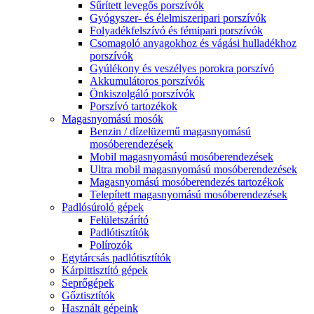
Sűrített levegős porszívók
Gyógyszer- és élelmiszeripari porszívók
Folyadékfelszívó és fémipari porszívók
Csomagoló anyagokhoz és vágási hulladékhoz
porszívók
Gyúlékony és veszélyes porokra porszívó
Akkumulátoros porszívók
Önkiszolgáló porszívók
Porszívó tartozékok
Magasnyomású mosók
Benzin / dízelüzemű magasnyomású
mosóberendezések
Mobil magasnyomású mosóberendezések
Ultra mobil magasnyomású mosóberendezések
Magasnyomású mosóberendezés tartozékok
Telepített magasnyomású mosóberendezések
Padlósúroló gépek
Felületszárító
Padlótisztítók
Polírozók
Egytárcsás padlótisztítók
Kárpittisztító gépek
Seprőgépek
Gőztisztítók
Használt gépeink