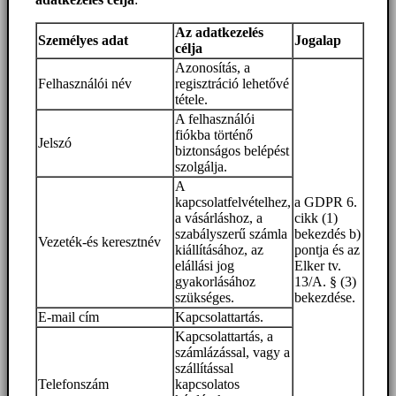
Az adatkezelés
Személyes adat
Jogalap
célja
Azonosítás, a
Felhasználói név
regisztráció lehetővé
tétele.
A felhasználói
fiókba történő
Jelszó
biztonságos belépést
szolgálja.
A
kapcsolatfelvételhez,
a GDPR 6.
a vásárláshoz, a
cikk (1)
szabályszerű számla
bekezdés b)
Vezeték-és keresztnév
kiállításához, az
pontja és az
elállási jog
Elker tv.
gyakorlásához
13/A. § (3)
szükséges.
bekezdése.
E-mail cím
Kapcsolattartás.
Kapcsolattartás, a
számlázással, vagy a
szállítással
Telefonszám
kapcsolatos