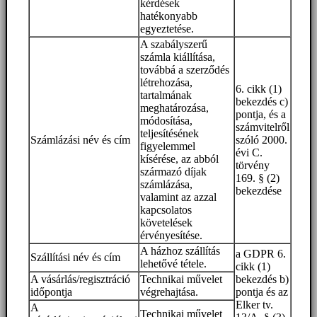
kérdések
hatékonyabb
egyeztetése.
A szabályszerű
számla kiállítása,
továbbá a szerződés
létrehozása,
6. cikk (1)
tartalmának
bekezdés c)
meghatározása,
pontja, és a
módosítása,
számvitelről
teljesítésének
Számlázási név és cím
szóló 2000.
figyelemmel
évi C.
kísérése, az abból
törvény
származó díjak
169. § (2)
számlázása,
bekezdése
valamint az azzal
kapcsolatos
követelések
érvényesítése.
A házhoz szállítás
a GDPR 6.
Szállítási név és cím
lehetővé tétele.
cikk (1)
A vásárlás/regisztráció
Technikai művelet
bekezdés b)
időpontja
végrehajtása.
pontja és az
Elker tv.
A
Technikai művelet