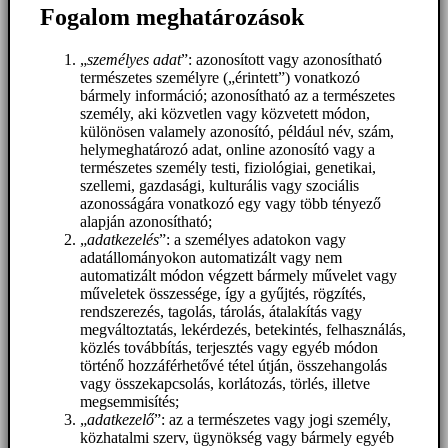
Fogalom meghatározások
„
személyes adat
”: azonosított vagy azonosítható
természetes személyre („érintett”) vonatkozó
bármely információ; azonosítható az a természetes
személy, aki közvetlen vagy közvetett módon,
különösen valamely azonosító, például név, szám,
helymeghatározó adat, online azonosító vagy a
természetes személy testi, fiziológiai, genetikai,
szellemi, gazdasági, kulturális vagy szociális
azonosságára vonatkozó egy vagy több tényező
alapján azonosítható;
„
adatkezelés
”: a személyes adatokon vagy
adatállományokon automatizált vagy nem
automatizált módon végzett bármely művelet vagy
műveletek összessége, így a gyűjtés, rögzítés,
rendszerezés, tagolás, tárolás, átalakítás vagy
megváltoztatás, lekérdezés, betekintés, felhasználás,
közlés továbbítás, terjesztés vagy egyéb módon
történő hozzáférhetővé tétel útján, összehangolás
vagy összekapcsolás, korlátozás, törlés, illetve
megsemmisítés;
„
adatkezelő
”: az a természetes vagy jogi személy,
közhatalmi szerv, ügynökség vagy bármely egyéb