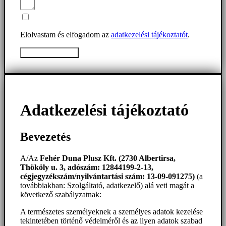
Elolvastam és elfogadom az
adatkezelési tájékoztatót
.
Üzenet elküldése
Adatkezelési tájékoztató
Bevezetés
A/Az
Fehér Duna Plusz Kft. (2730 Albertirsa,
Thököly u. 3, adószám: 12844199-2-13,
cégjegyzékszám/nyilvántartási szám: 13-09-091275)
(a
továbbiakban: Szolgáltató, adatkezelő) alá veti magát a
következő szabályzatnak:
A természetes személyeknek a személyes adatok kezelése
tekintetében történő védelméről és az ilyen adatok szabad