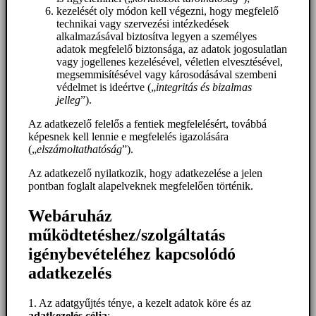
kezelését oly módon kell végezni, hogy megfelelő
technikai vagy szervezési intézkedések
alkalmazásával biztosítva legyen a személyes
adatok megfelelő biztonsága, az adatok jogosulatlan
vagy jogellenes kezelésével, véletlen elvesztésével,
megsemmisítésével vagy károsodásával szembeni
védelmet is ideértve („
integritás és bizalmas
jelleg
”).
Az adatkezelő felelős a fentiek megfelelésért, továbbá
képesnek kell lennie e megfelelés igazolására
(„
elszámoltathatóság
”).
Az adatkezelő nyilatkozik, hogy adatkezelése a jelen
pontban foglalt alapelveknek megfelelően történik.
Webáruház
működtetéshez/szolgáltatás
igénybevételéhez kapcsolódó
adatkezelés
1. Az adatgyűjtés ténye, a kezelt adatok köre és az
adatkezelés célja
: