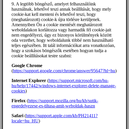
9. A legtöbb böngésző, amelyet felhasználóink
használnak, lehetővé teszi annak beállítását, hogy mely
cookie-kat kell menteni és lehetővé teszi, hogy
(meghatározott) cookie-k újra törlésre kerüljenek.
Amennyiben Ön a cookie mentését meghatározott
weboldalakon korlátozza vagy harmadik fél cookie-jait
nem engedélyezi, úgy ez bizonyos körülmények között
oda vezethet, hogy weboldalunk többé nem használható
teljes egészében. Itt talál információkat arra vonatkozóan,
hogy a szokásos böngészők esetében hogyan tudja a
cookie beállításokat testre szabni:
Google Chrome
(
https://support.google.com/chrome/answer/95647?hl=hu
)
Internet Explorer
(
https://support.microsoft.com/hu-
hu/help/17442/windows-internet-explorer-delete-manage-
cookies
)
Firefox
(
https://support.mozilla.org/hu/kb/sutik-
engedelyezese-es-tiltasa-amit-weboldak-haszn
Safari
(
https://support.apple.com/kb/PH21411?
locale=hu_HU
)