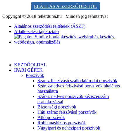
ELÁLLÁS A SZERZŐDÉSTŐL
Copyright © 2018 feherduna.hu - Minden jog fenntartva!
Általános szerződési feltételek (ÁSZF)
Adatkezelési tájékoztató
KEZDŐOLDAL
IPARI GÉPEK
Porszívók
Száraz felszívású szállodai/irodai porszívók
Száraz-nedves felszívású porszívók általános
használatra
Száraz-nedves porszívók kéziszerszám
csatlakozással
Biztonsági porszívók
Háti száraz felszívású porszívók
Álló porszívók
Robbanásbiztos porszívók
Nagyipari és nehézipari porszívók