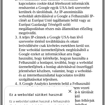
kapcsolatos cookie-kkal létrehozott információk
rendszerint a Google egyik USA-beli szerverére
kerülnek és tárolódnak. Az IP-anonimizálás
weboldali aktiválásával a Google a Felhasználó IP-
címét az Európai Unió tagállamain belül vagy az
Európai Gazdasági Térségről szóló
megállapodásban részes más államokban előzőleg
megrövidíti.
A teljes IP-címnek a Google USA-ban lévő
szerverére történő továbbítására és ottani
lerövidítésére csak kivételes esetekben kerül sor.
Eme weboldal üzemeltetőjének megbízásából a
Google ezeket az információkat arra fogja
használni, hogy kiértékelje, hogyan használta a
Felhasználó a honlapot, továbbá, hogy a weboldal
üzemeltetőjének a honlap aktivitásával összefüggő
jelentéseket készítsen, valamint, hogy a weboldal-
és az internethasználattal kapcsolatos további
szolgáltatásokat teljesítsen.
A Google Analytics keretein belül a Felhasználó
böngészője által továbbított IP-címet nem vezeti
×
össze a Google más adataival. A cookie-k tárolását
Ez a weboldal sütiket használ
a Felhasználó a böngészőjének megfelelő
beállításával megakadályozhatja, azonban felhívjuk
Ez a weboldal sütiket használ a felhasználói
figyelmét, hogy ebben az esetben előfordulhat,