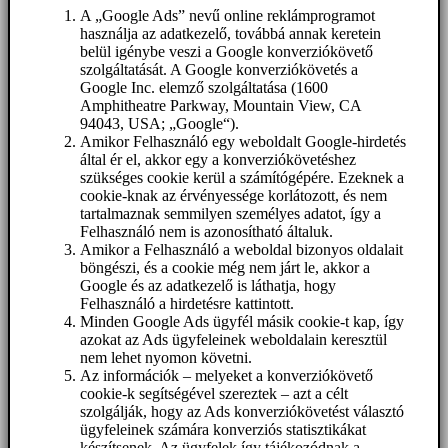
A „Google Ads” nevű online reklámprogramot
használja az adatkezelő, továbbá annak keretein
belül igénybe veszi a Google konverziókövető
szolgáltatását. A Google konverziókövetés a
Google Inc. elemző szolgáltatása (1600
Amphitheatre Parkway, Mountain View, CA
94043, USA; „Google“).
Amikor Felhasználó egy weboldalt Google-hirdetés
által ér el, akkor egy a konverziókövetéshez
szükséges cookie kerül a számítógépére. Ezeknek a
cookie-knak az érvényessége korlátozott, és nem
tartalmaznak semmilyen személyes adatot, így a
Felhasználó nem is azonosítható általuk.
Amikor a Felhasználó a weboldal bizonyos oldalait
böngészi, és a cookie még nem járt le, akkor a
Google és az adatkezelő is láthatja, hogy
Felhasználó a hirdetésre kattintott.
Minden Google Ads ügyfél másik cookie-t kap, így
azokat az Ads ügyfeleinek weboldalain keresztül
nem lehet nyomon követni.
Az információk – melyeket a konverziókövető
cookie-k segítségével szereztek – azt a célt
szolgálják, hogy az Ads konverziókövetést választó
ügyfeleinek számára konverziós statisztikákat
készítsenek. Az ügyfelek így tájékozódnak a