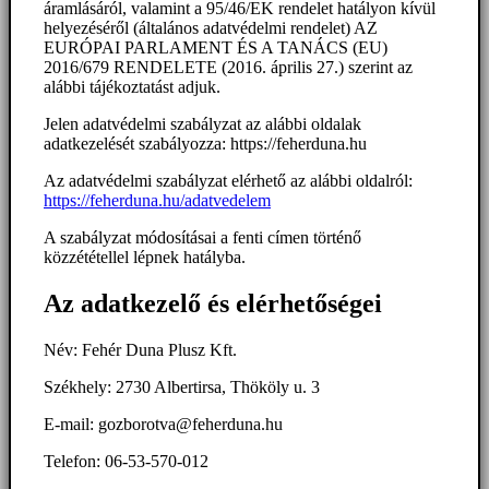
áramlásáról, valamint a 95/46/EK rendelet hatályon kívül
helyezéséről (általános adatvédelmi rendelet) AZ
EURÓPAI PARLAMENT ÉS A TANÁCS (EU)
2016/679 RENDELETE (2016. április 27.) szerint az
alábbi tájékoztatást adjuk.
Jelen adatvédelmi szabályzat az alábbi oldalak
adatkezelését szabályozza: https://feherduna.hu
Az adatvédelmi szabályzat elérhető az alábbi oldalról:
https://feherduna.hu/adatvedelem
A szabályzat módosításai a fenti címen történő
közzététellel lépnek hatályba.
Az adatkezelő és elérhetőségei
Név: Fehér Duna Plusz Kft.
Székhely: 2730 Albertirsa, Thököly u. 3
E-mail: gozborotva@feherduna.hu
Telefon: 06-53-570-012