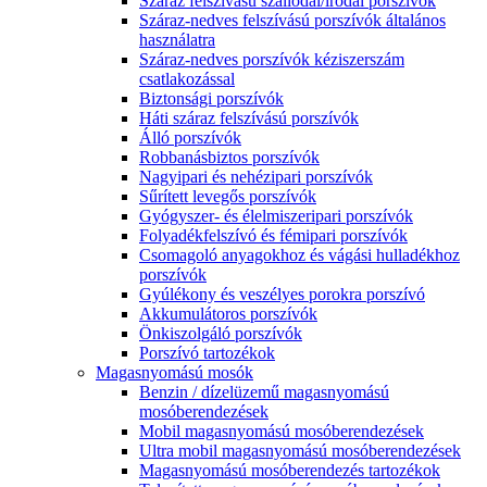
Száraz felszívású szállodai/irodai porszívók
Száraz-nedves felszívású porszívók általános
használatra
Száraz-nedves porszívók kéziszerszám
csatlakozással
Biztonsági porszívók
Háti száraz felszívású porszívók
Álló porszívók
Robbanásbiztos porszívók
Nagyipari és nehézipari porszívók
Sűrített levegős porszívók
Gyógyszer- és élelmiszeripari porszívók
Folyadékfelszívó és fémipari porszívók
Csomagoló anyagokhoz és vágási hulladékhoz
porszívók
Gyúlékony és veszélyes porokra porszívó
Akkumulátoros porszívók
Önkiszolgáló porszívók
Porszívó tartozékok
Magasnyomású mosók
Benzin / dízelüzemű magasnyomású
mosóberendezések
Mobil magasnyomású mosóberendezések
Ultra mobil magasnyomású mosóberendezések
Magasnyomású mosóberendezés tartozékok