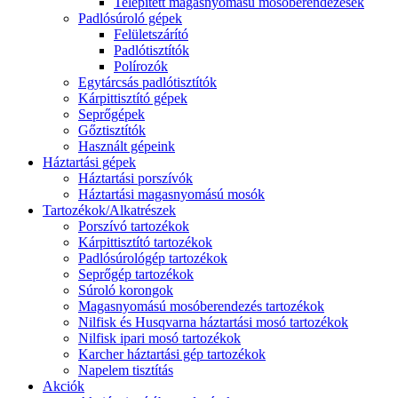
Telepített magasnyomású mosóberendezések
Padlósúroló gépek
Felületszárító
Padlótisztítók
Polírozók
Egytárcsás padlótisztítók
Kárpittisztító gépek
Seprőgépek
Gőztisztítók
Használt gépeink
Háztartási gépek
Háztartási porszívók
Háztartási magasnyomású mosók
Tartozékok/Alkatrészek
Porszívó tartozékok
Kárpittisztító tartozékok
Padlósúrológép tartozékok
Seprőgép tartozékok
Súroló korongok
Magasnyomású mosóberendezés tartozékok
Nilfisk és Husqvarna háztartási mosó tartozékok
Nilfisk ipari mosó tartozékok
Karcher háztartási gép tartozékok
Napelem tisztítás
Akciók