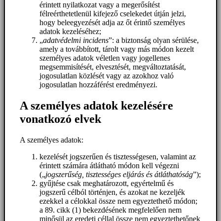
érintett nyilatkozat vagy a megerősítést
félreérthetetlenül kifejező cselekedet útján jelzi,
hogy beleegyezését adja az őt érintő személyes
adatok kezeléséhez;
„
adatvédelmi incidens
”: a biztonság olyan sérülése,
amely a továbbított, tárolt vagy más módon kezelt
személyes adatok véletlen vagy jogellenes
megsemmisítését, elvesztését, megváltoztatását,
jogosulatlan közlését vagy az azokhoz való
jogosulatlan hozzáférést eredményezi.
A személyes adatok kezelésére
vonatkozó elvek
A személyes adatok:
kezelését jogszerűen és tisztességesen, valamint az
érintett számára átlátható módon kell végezni
(„
jogszerűség, tisztességes eljárás és átláthatóság
”);
gyűjtése csak meghatározott, egyértelmű és
jogszerű célból történjen, és azokat ne kezeljék
ezekkel a célokkal össze nem egyeztethető módon;
a 89. cikk (1) bekezdésének megfelelően nem
minősül az eredeti céllal össze nem egyeztethetőnek