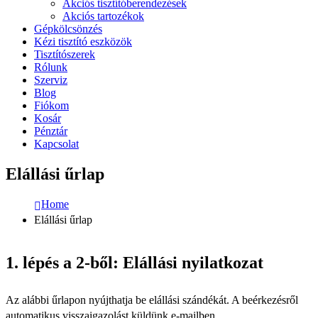
Akciós tisztítóberendezések
Akciós tartozékok
Gépkölcsönzés
Kézi tisztító eszközök
Tisztítószerek
Rólunk
Szerviz
Blog
Fiókom
Kosár
Pénztár
Kapcsolat
Elállási űrlap
Home
Elállási űrlap
1. lépés a 2-ből:
Elállási nyilatkozat
Az alábbi űrlapon nyújthatja be elállási szándékát. A beérkezésről
automatikus visszaigazolást küldünk e-mailben.