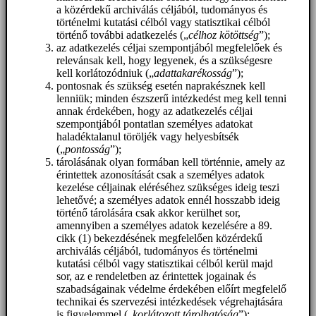
a közérdekű archiválás céljából, tudományos és
történelmi kutatási célból vagy statisztikai célból
történő további adatkezelés („
célhoz kötöttség
”);
az adatkezelés céljai szempontjából megfelelőek és
relevánsak kell, hogy legyenek, és a szükségesre
kell korlátozódniuk („
adattakarékosság
”);
pontosnak és szükség esetén naprakésznek kell
lenniük; minden észszerű intézkedést meg kell tenni
annak érdekében, hogy az adatkezelés céljai
szempontjából pontatlan személyes adatokat
haladéktalanul töröljék vagy helyesbítsék
(„
pontosság
”);
tárolásának olyan formában kell történnie, amely az
érintettek azonosítását csak a személyes adatok
kezelése céljainak eléréséhez szükséges ideig teszi
lehetővé; a személyes adatok ennél hosszabb ideig
történő tárolására csak akkor kerülhet sor,
amennyiben a személyes adatok kezelésére a 89.
cikk (1) bekezdésének megfelelően közérdekű
archiválás céljából, tudományos és történelmi
kutatási célból vagy statisztikai célból kerül majd
sor, az e rendeletben az érintettek jogainak és
szabadságainak védelme érdekében előírt megfelelő
technikai és szervezési intézkedések végrehajtására
is figyelemmel („
korlátozott tárolhatóság
”);