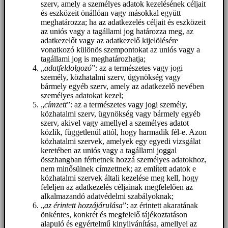
szerv, amely a személyes adatok kezelésének céljait
és eszközeit önállóan vagy másokkal együtt
meghatározza; ha az adatkezelés céljait és eszközeit
az uniós vagy a tagállami jog határozza meg, az
adatkezelőt vagy az adatkezelő kijelölésére
vonatkozó különös szempontokat az uniós vagy a
tagállami jog is meghatározhatja;
„
adatfeldolgozó
”: az a természetes vagy jogi
személy, közhatalmi szerv, ügynökség vagy
bármely egyéb szerv, amely az adatkezelő nevében
személyes adatokat kezel;
„
címzett
”: az a természetes vagy jogi személy,
közhatalmi szerv, ügynökség vagy bármely egyéb
szerv, akivel vagy amellyel a személyes adatot
közlik, függetlenül attól, hogy harmadik fél-e. Azon
közhatalmi szervek, amelyek egy egyedi vizsgálat
keretében az uniós vagy a tagállami joggal
összhangban férhetnek hozzá személyes adatokhoz,
nem minősülnek címzettnek; az említett adatok e
közhatalmi szervek általi kezelése meg kell, hogy
feleljen az adatkezelés céljainak megfelelően az
alkalmazandó adatvédelmi szabályoknak;
„
az érintett hozzájárulása
”: az érintett akaratának
önkéntes, konkrét és megfelelő tájékoztatáson
alapuló és egyértelmű kinyilvánítása, amellyel az