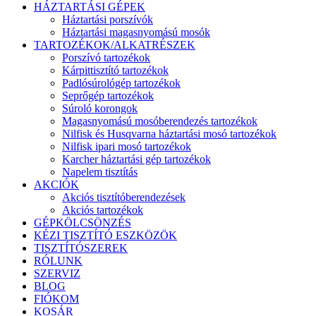
HÁZTARTÁSI GÉPEK
Háztartási porszívók
Háztartási magasnyomású mosók
TARTOZÉKOK/ALKATRÉSZEK
Porszívó tartozékok
Kárpittisztító tartozékok
Padlósúrológép tartozékok
Seprőgép tartozékok
Súroló korongok
Magasnyomású mosóberendezés tartozékok
Nilfisk és Husqvarna háztartási mosó tartozékok
Nilfisk ipari mosó tartozékok
Karcher háztartási gép tartozékok
Napelem tisztítás
AKCIÓK
Akciós tisztítóberendezések
Akciós tartozékok
GÉPKÖLCSÖNZÉS
KÉZI TISZTÍTÓ ESZKÖZÖK
TISZTÍTÓSZEREK
RÓLUNK
SZERVIZ
BLOG
FIÓKOM
KOSÁR