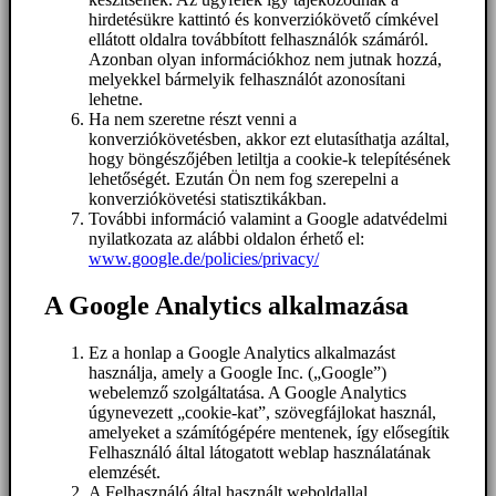
hirdetésükre kattintó és konverziókövető címkével
ellátott oldalra továbbított felhasználók számáról.
Azonban olyan információkhoz nem jutnak hozzá,
melyekkel bármelyik felhasználót azonosítani
lehetne.
Ha nem szeretne részt venni a
konverziókövetésben, akkor ezt elutasíthatja azáltal,
hogy böngészőjében letiltja a cookie-k telepítésének
lehetőségét. Ezután Ön nem fog szerepelni a
konverziókövetési statisztikákban.
További információ valamint a Google adatvédelmi
nyilatkozata az alábbi oldalon érhető el:
www.google.de/policies/privacy/
A Google Analytics alkalmazása
Ez a honlap a Google Analytics alkalmazást
használja, amely a Google Inc. („Google”)
webelemző szolgáltatása. A Google Analytics
úgynevezett „cookie-kat”, szövegfájlokat használ,
amelyeket a számítógépére mentenek, így elősegítik
Felhasználó által látogatott weblap használatának
elemzését.
A Felhasználó által használt weboldallal