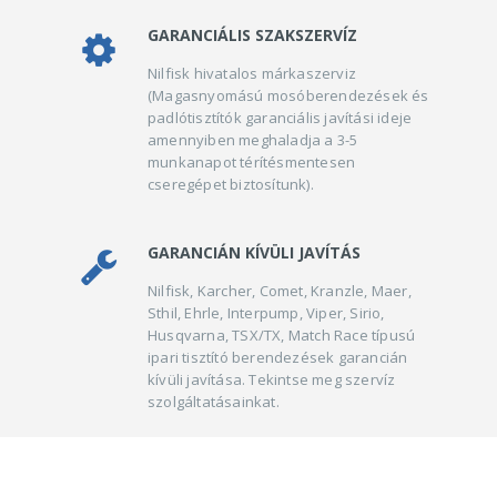
GARANCIÁLIS SZAKSZERVÍZ
Nilfisk hivatalos márkaszerviz
(Magasnyomású mosóberendezések és
padlótisztítók garanciális javítási ideje
amennyiben meghaladja a 3-5
munkanapot térítésmentesen
cseregépet biztosítunk).
GARANCIÁN KÍVÜLI JAVÍTÁS
Nilfisk, Karcher, Comet, Kranzle, Maer,
Sthil, Ehrle, Interpump, Viper, Sirio,
Husqvarna, TSX/TX, Match Race típusú
ipari tisztító berendezések garancián
kívüli javítása. Tekintse meg szervíz
szolgáltatásainkat.