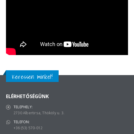
Keressen minket!
ELÉRHETŐSÉGÜNK
TELEPHELY:
2730 Albertirsa, Thököly u. 3.
TELEFON:
+36 (53) 570-012