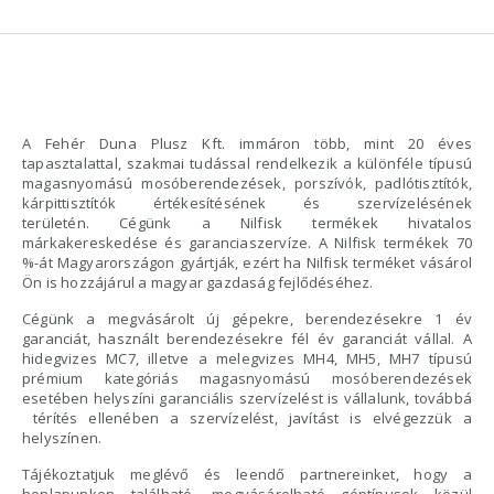
A Fehér Duna Plusz Kft. immáron több, mint 20 éves
tapasztalattal, szakmai tudással rendelkezik a különféle típusú
magasnyomású mosóberendezések, porszívók, padlótisztítók,
kárpittisztítók értékesítésének és szervízelésének
területén.
Cégünk a Nilfisk termékek hivatalos
márkakereskedése és garanciaszervíze. A Nilfisk termékek 70
%-át Magyarországon gyártják, ezért ha Nilfisk terméket vásárol
Ön is hozzájárul a magyar gazdaság fejlődéséhez.
Cégünk a megvásárolt új gépekre, berendezésekre 1 év
garanciát, használt berendezésekre fél év garanciát vállal. A
hidegvizes MC7, illetve a melegvizes MH4, MH5, MH7 típusú
prémium kategóriás magasnyomású mosóberendezések
esetében helyszíni garanciális szervízelést is vállalunk, továbbá
térítés ellenében a szervízelést, javítást is elvégezzük a
helyszínen.
Tájékoztatjuk meglévő és leendő partnereinket, hogy a
honlapunkon található, megvásárolható géptípusok közül