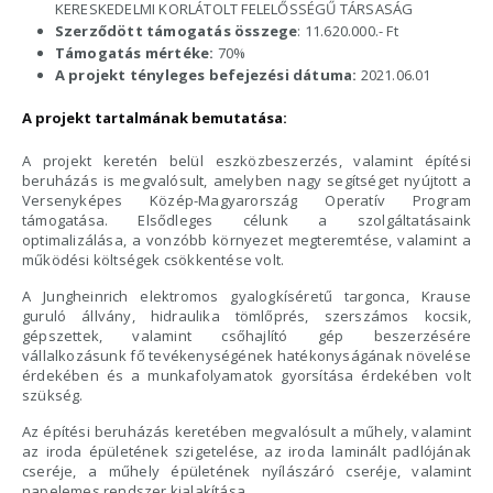
KERESKEDELMI KORLÁTOLT FELELŐSSÉGŰ TÁRSASÁG
Szerződött támogatás összege
: 11.620.000.- Ft
Támogatás mértéke:
70%
A projekt tényleges befejezési dátuma:
2021.06.01
A projekt tartalmának bemutatása:
A projekt keretén belül eszközbeszerzés, valamint építési
beruházás is megvalósult, amelyben nagy segítséget nyújtott a
Versenyképes Közép-Magyarország Operatív Program
támogatása. Elsődleges célunk a szolgáltatásaink
optimalizálása, a vonzóbb környezet megteremtése, valamint a
működési költségek csökkentése volt.
A Jungheinrich elektromos gyalogkíséretű targonca, Krause
guruló állvány, hidraulika tömlőprés, szerszámos kocsik,
gépszettek, valamint csőhajlító gép beszerzésére
vállalkozásunk fő tevékenységének hatékonyságának növelése
érdekében és a munkafolyamatok gyorsítása érdekében volt
szükség.
Az építési beruházás keretében megvalósult a műhely, valamint
az iroda épületének szigetelése, az iroda laminált padlójának
cseréje, a műhely épületének nyílászáró cseréje, valamint
napelemes rendszer kialakítása.