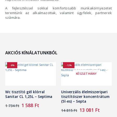
A fejlesztéssel sokkal komfortosabb munkakörnyezetet
teremtünk az alkalmazottak, valamint ügyfelek, partnerek
számára.
AKCIÓS KÍNÁLATUNKBÓL
-8%
-12%
KÉSZLETHIÁNY
Wc tisztító gél klórral
Univerzális élelmiszeripari
Sanitar CL 1,25L – Septima
tisztítószer koncentrátum
(5l-es) – Septa
Original
Current
1 588
Ft
1 734
Ft
price
price
Original
Curren
13 081
Ft
14 815
Ft
was:
is:
price
price