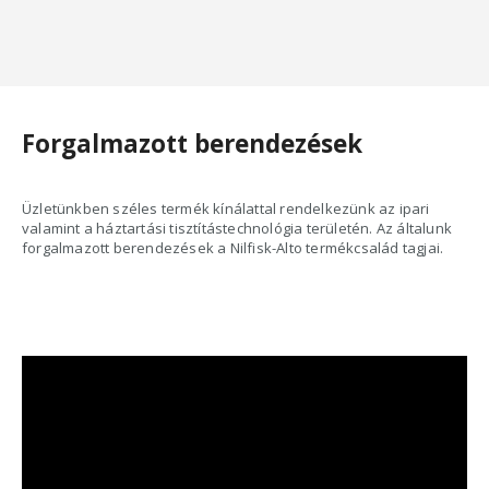
162
139
560 Ft.
700 Ft.
Forgalmazott berendezések
Üzletünkben széles termék kínálattal rendelkezünk az ipari
valamint a háztartási tisztítástechnológia területén. Az általunk
forgalmazott berendezések a Nilfisk-Alto termékcsalád tagjai.