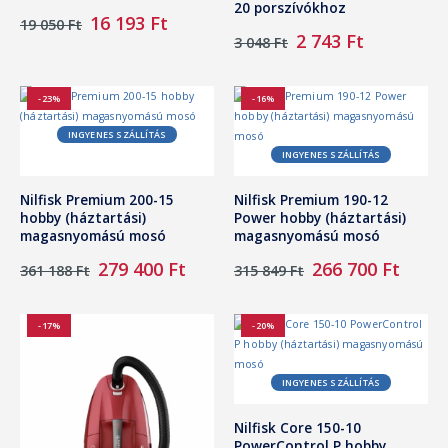
20 porszívókhoz
Original
Current
16 193
Ft
19 050
Ft
price
price
Original
Current
2 743
Ft
3 048
Ft
was:
is:
price
price
19
16
was:
is:
050 Ft.
193 Ft.
3
2
-23%
-16%
048 Ft.
743 Ft.
INGYENES SZÁLLÍTÁS
INGYENES SZÁLLÍTÁS
Nilfisk Premium 200-15
Nilfisk Premium 190-12
hobby (háztartási)
Power hobby (háztartási)
magasnyomású mosó
magasnyomású mosó
Original
Current
Original
Curre
279 400
Ft
266 700
Ft
361 188
Ft
315 849
Ft
price
price
price
price
was:
is:
was:
is:
361
279
315
266
-17%
-20%
188 Ft.
400 Ft.
849 Ft.
700 Ft
INGYENES SZÁLLÍTÁS
Nilfisk Core 150-10
PowerControl P hobby