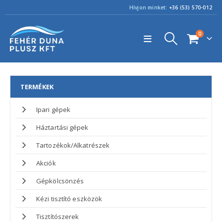
Hívjon minket:
+36 (53) 570-012
0
TERMÉKEK
Ipari gépek
Háztartási gépek
Tartozékok/Alkatrészek
Akciók
Gépkölcsönzés
Kézi tisztító eszközök
Tisztítószerek