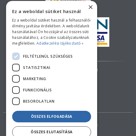
×
Ez a weboldal sütiket használ
Ez a weboldal sütiket használ a felhasználói
élmény javítása érdekében. A weboldalunk
használatával Ön hozzájárul az összes süti
használatához, a Cookie szabályzatunknak
megfelelően.
Adatkezelési tájékoztató »
Bankkártyás fizetési tájékoztató
FELTÉTLENÜL SZÜKSÉGES
STATISZTIKAI
AZ ÁRAK TÁJÉKOZTATÓ JELLEGŰEK!
MARKETING
ELÁLLÁS A SZERZŐDÉSTŐL
FUNKCIONÁLIS
BESOROLATLAN
ÖSSZES ELFOGADÁSA
Copyright © 2018 feherduna.hu - Minden jog fenntartva!
ÖSSZES ELUTASÍTÁSA