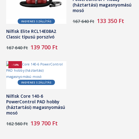
(háztartási) magasnyomású
mosó
Original
Curre
133 350
Ft
167 640
Ft
INGYENES SZÁLLÍTÁS
price
price
was:
is:
Nilfisk Elite RCL14E08A2
167
133
Classic típusú porszívó
640 Ft.
350 Ft
Original
Current
139 700
Ft
167 640
Ft
price
price
was:
is:
167
139
-14%
640 Ft.
700 Ft.
INGYENES SZÁLLÍTÁS
Nilfisk Core 140-6
PowerControl PAD hobby
(háztartási) magasnyomású
mosó
Original
Current
139 700
Ft
162 560
Ft
price
price
was:
is: