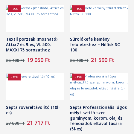
1
1
was:
is:
734 Ft.
588 Ft.
14
13
-25%
-15%
815 Ft.
081 Ft.
Textil porzsák (mosható)
Súrolókefe kemény
Attix7 és 9-es, VL 500,
felületekhez – Nilfisk SC
MAXXI 75 sorozathoz
100
Original
Current
Original
Curren
19 050
Ft
21 590
Ft
25 400
Ft
25 400
Ft
price
price
price
price
was:
is:
was:
is:
25
19
25
21
-22%
-13%
400 Ft.
050 Ft.
400 Ft.
590 Ft.
Septa rovareltávolító (10l-
Septa Professzionális lúgos
es)
mélytisztító szer
guminyom, korom, olaj és
Original
Current
21 717
Ft
27 800
Ft
fémoxidok eltávolítására
price
price
(5l-es)
was:
is: