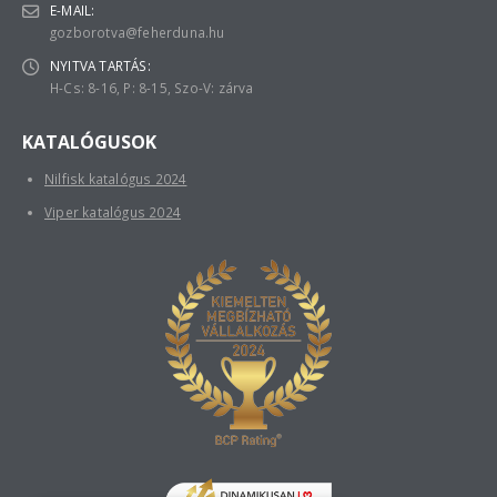
E-MAIL:
gozborotva@feherduna.hu
NYITVA TARTÁS:
H-Cs: 8-16, P: 8-15, Szo-V: zárva
KATALÓGUSOK
Nilfisk katalógus 2024
Viper katalógus 2024