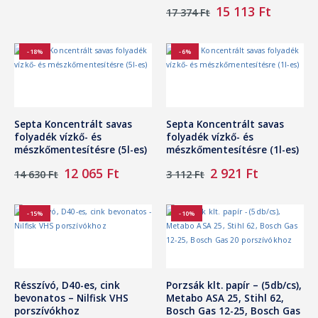
27
21
Original
Curren
15 113
Ft
17 374
Ft
800 Ft.
717 Ft.
price
price
was:
is:
17
15
-18%
-6%
374 Ft.
113 Ft.
Septa Koncentrált savas
Septa Koncentrált savas
folyadék vízkő- és
folyadék vízkő- és
mészkőmentesítésre (5l-es)
mészkőmentesítésre (1l-es)
Original
Current
Original
Current
12 065
Ft
2 921
Ft
14 630
Ft
3 112
Ft
price
price
price
price
was:
is:
was:
is:
14
12
3
2
-15%
-10%
630 Ft.
065 Ft.
112 Ft.
921 Ft.
Résszívó, D40-es, cink
Porzsák klt. papír – (5db/cs),
bevonatos – Nilfisk VHS
Metabo ASA 25, Stihl 62,
porszívókhoz
Bosch Gas 12-25, Bosch Gas