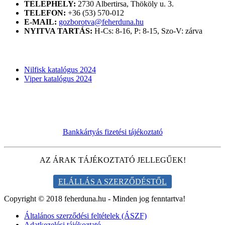
TELEPHELY:
2730 Albertirsa, Thököly u. 3.
TELEFON:
+36 (53) 570-012
E-MAIL:
gozborotva@feherduna.hu
NYITVA TARTÁS:
H-Cs: 8-16, P: 8-15, Szo-V: zárva
KATALÓGUSOK
Nilfisk katalógus 2024
Viper katalógus 2024
Bankkártyás fizetési tájékoztató
AZ ÁRAK TÁJÉKOZTATÓ JELLEGŰEK!
ELÁLLÁS A SZERZŐDÉSTŐL
Copyright © 2018 feherduna.hu - Minden jog fenntartva!
Általános szerződési feltételek (ÁSZF)
Adatkezelési tájékoztató