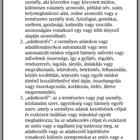
személy, aki közvetlen vagy közvetett módon,
különösen valamely azonosító, például név, szám,
helymeghatározó adat, online azonosító vagy a
természetes személy testi, fiziológiai, genetikai,
szellemi, gazdasági, kulturális vagy szociális
azonosságára vonatkozó egy vagy több tényező
alapján azonosítható;
„
adatkezelés
”: a személyes adatokon vagy
adatállományokon automatizált vagy nem
automatizált módon végzett bármely művelet vagy
műveletek összessége, így a gyűjtés, rögzítés,
rendszerezés, tagolás, tárolás, átalakítás vagy
megváltoztatás, lekérdezés, betekintés, felhasználás,
közlés továbbítás, terjesztés vagy egyéb módon
történő hozzáférhetővé tétel útján, összehangolás
vagy összekapcsolás, korlátozás, törlés, illetve
megsemmisítés;
„
adatkezelő
”: az a természetes vagy jogi személy,
közhatalmi szerv, ügynökség vagy bármely egyéb
szerv, amely a személyes adatok kezelésének céljait
és eszközeit önállóan vagy másokkal együtt
meghatározza; ha az adatkezelés céljait és eszközeit
az uniós vagy a tagállami jog határozza meg, az
adatkezelőt vagy az adatkezelő kijelölésére
vonatkozó különös szempontokat az uniós vagy a