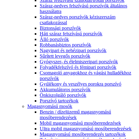
Száraz felszívású szállodai/irodai porszívók
Száraz-nedves felszívású porszívók általános
használatra
Száraz-nedves porszívók kéziszerszám
csatlakozással
Biztonsági porszívók
Háti száraz felszívású porszívók
Álló porszívók
Robbanásbiztos porszívók
Nagyipari és nehézipari porszívók
Sűrített levegős porszívók
Gyógyszer- és élelmiszeripari porszívók
Folyadékfelszívó és fémipari porszívók
Csomagoló anyagokhoz és vágási hulladékhoz
porszívók
Gyúlékony és veszélyes porokra porszívó
Akkumulátoros porszívók
Önkiszolgáló porszívók
Porszívó tartozékok
Magasnyomású mosók
Benzin / dízelüzemű magasnyomású
mosóberendezések
Mobil magasnyomású mosóberendezések
Ultra mobil magasnyomású mosóberendezések
Magasnyomású mosóberendezés tartozékok