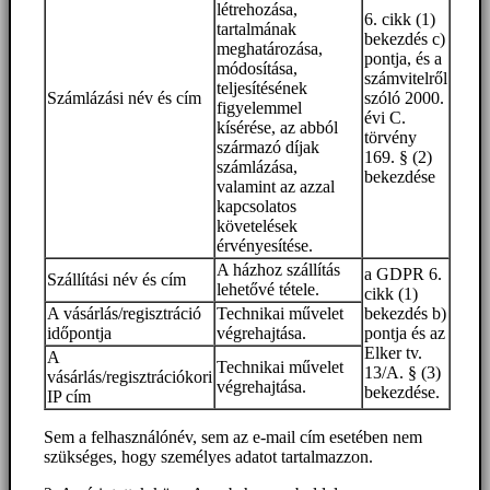
létrehozása,
6. cikk (1)
tartalmának
bekezdés c)
meghatározása,
pontja, és a
módosítása,
számvitelről
teljesítésének
Számlázási név és cím
szóló 2000.
figyelemmel
évi C.
kísérése, az abból
törvény
származó díjak
169. § (2)
számlázása,
bekezdése
valamint az azzal
kapcsolatos
követelések
érvényesítése.
A házhoz szállítás
a GDPR 6.
Szállítási név és cím
lehetővé tétele.
cikk (1)
A vásárlás/regisztráció
Technikai művelet
bekezdés b)
időpontja
végrehajtása.
pontja és az
Elker tv.
A
Technikai művelet
13/A. § (3)
vásárlás/regisztrációkori
végrehajtása.
bekezdése.
IP cím
Sem a felhasználónév, sem az e-mail cím esetében nem
szükséges, hogy személyes adatot tartalmazzon.