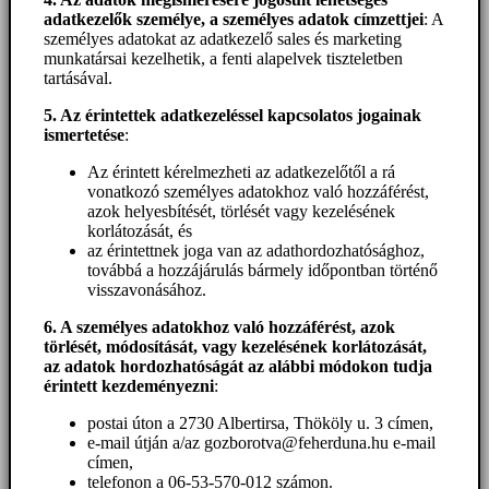
adatkezelők személye, a személyes adatok címzettjei
: A
személyes adatokat az adatkezelő sales és marketing
munkatársai kezelhetik, a fenti alapelvek tiszteletben
tartásával.
5. A
z érintettek adatkezeléssel kapcsolatos jogainak
ismertetése
:
Az érintett kérelmezheti az adatkezelőtől a rá
vonatkozó személyes adatokhoz való hozzáférést,
azok helyesbítését, törlését vagy kezelésének
korlátozását, és
az érintettnek joga van az adathordozhatósághoz,
továbbá a hozzájárulás bármely időpontban történő
visszavonásához.
6. A személyes adatokhoz
való hozzáférést
, azok
törlését, módosítását, vagy kezelésének korlátozását,
az adatok hordozhatóságát az alábbi módokon tudja
érintett kezdeményezni
:
postai úton a 2730 Albertirsa, Thököly u. 3 címen,
e-mail útján a/az gozborotva@feherduna.hu e-mail
címen,
telefonon a 06-53-570-012 számon.