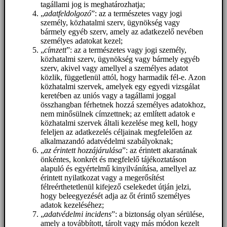
tagállami jog is meghatározhatja;
„
adatfeldolgozó
”: az a természetes vagy jogi
személy, közhatalmi szerv, ügynökség vagy
bármely egyéb szerv, amely az adatkezelő nevében
személyes adatokat kezel;
„
címzett
”: az a természetes vagy jogi személy,
közhatalmi szerv, ügynökség vagy bármely egyéb
szerv, akivel vagy amellyel a személyes adatot
közlik, függetlenül attól, hogy harmadik fél-e. Azon
közhatalmi szervek, amelyek egy egyedi vizsgálat
keretében az uniós vagy a tagállami joggal
összhangban férhetnek hozzá személyes adatokhoz,
nem minősülnek címzettnek; az említett adatok e
közhatalmi szervek általi kezelése meg kell, hogy
feleljen az adatkezelés céljainak megfelelően az
alkalmazandó adatvédelmi szabályoknak;
„
az érintett hozzájárulása
”: az érintett akaratának
önkéntes, konkrét és megfelelő tájékoztatáson
alapuló és egyértelmű kinyilvánítása, amellyel az
érintett nyilatkozat vagy a megerősítést
félreérthetetlenül kifejező cselekedet útján jelzi,
hogy beleegyezését adja az őt érintő személyes
adatok kezeléséhez;
„
adatvédelmi incidens
”: a biztonság olyan sérülése,
amely a továbbított, tárolt vagy más módon kezelt