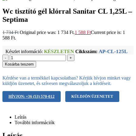
Wc tisztító gél klórral Sanitar CL 1,25L –
Septima
1 734
Ft
Original price was: 1 734 Ft.
1 588
Ft
Current price is: 1
588 Ft.
AP-CL-125L
Készlet információ:
KÉSZLETEN
Cikkszám:
-
+
Kosárba teszem
Kérdése van a termékkel kapcsolatban? Kérjük hívjon minket vagy
küldjön üzenetet, és szívesen megválaszoljuk a kérdéseit.
HÍVJON: +36 (53) 570-012
KÜLDJÖN ÜZENETET
Leírás
További információk
Leírás