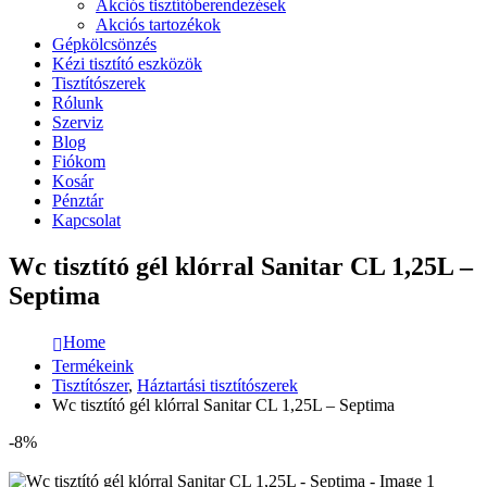
Akciós tisztítóberendezések
Akciós tartozékok
Gépkölcsönzés
Kézi tisztító eszközök
Tisztítószerek
Rólunk
Szerviz
Blog
Fiókom
Kosár
Pénztár
Kapcsolat
Wc tisztító gél klórral Sanitar CL 1,25L –
Septima
Home
Termékeink
Tisztítószer
,
Háztartási tisztítószerek
Wc tisztító gél klórral Sanitar CL 1,25L – Septima
-8%