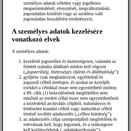
személyes adatok véletlen vagy jogellenes
megsemmisítését, elvesztését, megváltoztatását,
jogosulatlan közlését vagy az azokhoz való
jogosulatlan hozzáférést eredményezi.
A személyes adatok kezelésére
vonatkozó elvek
A személyes adatok:
kezelését jogszerűen és tisztességesen, valamint az
érintett számára átlátható módon kell végezni
(„
jogszerűség, tisztességes eljárás és átláthatóság
”);
gyűjtése csak meghatározott, egyértelmű és
jogszerű célból történjen, és azokat ne kezeljék
ezekkel a célokkal össze nem egyeztethető módon;
a 89. cikk (1) bekezdésének megfelelően nem
minősül az eredeti céllal össze nem egyeztethetőnek
a közérdekű archiválás céljából, tudományos és
történelmi kutatási célból vagy statisztikai célból
történő további adatkezelés („
célhoz kötöttség
”);
az adatkezelés céljai szempontjából megfelelőek és
relevánsak kell, hogy legyenek, és a szükségesre
kell korlátozódniuk („
adattakarékosság
”);