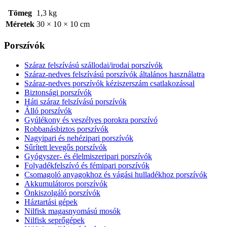
Tömeg
1,3 kg
Méretek
30 × 10 × 10 cm
Porszívók
Száraz felszívású szállodai/irodai porszívók
Száraz-nedves felszívású porszívók általános használatra
Száraz-nedves porszívók kéziszerszám csatlakozással
Biztonsági porszívók
Háti száraz felszívású porszívók
Álló porszívók
Gyúlékony és veszélyes porokra porszívó
Robbanásbiztos porszívók
Nagyipari és nehézipari porszívók
Sűrített levegős porszívók
Gyógyszer- és élelmiszeripari porszívók
Folyadékfelszívó és fémipari porszívók
Csomagoló anyagokhoz és vágási hulladékhoz porszívók
Akkumulátoros porszívók
Önkiszolgáló porszívók
Háztartási gépek
Nilfisk magasnyomású mosók
Nilfisk seprőgépek