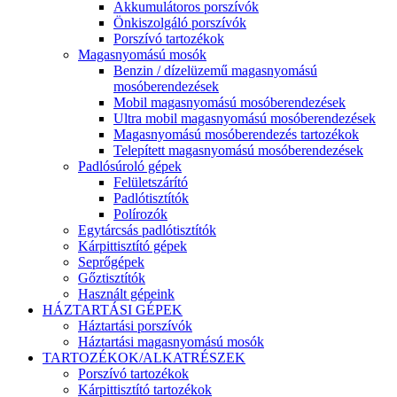
Akkumulátoros porszívók
Önkiszolgáló porszívók
Porszívó tartozékok
Magasnyomású mosók
Benzin / dízelüzemű magasnyomású
mosóberendezések
Mobil magasnyomású mosóberendezések
Ultra mobil magasnyomású mosóberendezések
Magasnyomású mosóberendezés tartozékok
Telepített magasnyomású mosóberendezések
Padlósúroló gépek
Felületszárító
Padlótisztítók
Polírozók
Egytárcsás padlótisztítók
Kárpittisztító gépek
Seprőgépek
Gőztisztítók
Használt gépeink
HÁZTARTÁSI GÉPEK
Háztartási porszívók
Háztartási magasnyomású mosók
TARTOZÉKOK/ALKATRÉSZEK
Porszívó tartozékok
Kárpittisztító tartozékok