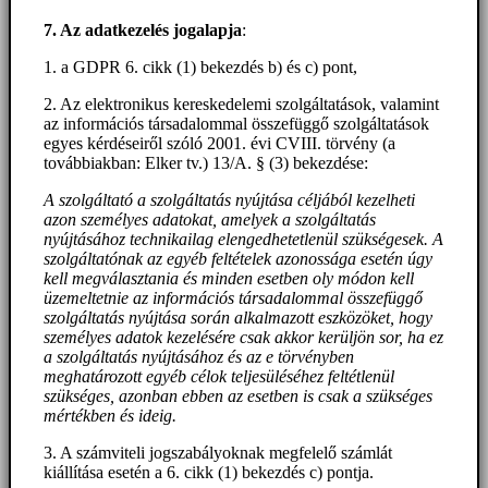
7. Az adatkezelés jogalapja
:
1. a GDPR 6. cikk (1) bekezdés b) és c) pont,
2. Az elektronikus kereskedelemi szolgáltatások, valamint
az információs társadalommal összefüggő szolgáltatások
egyes kérdéseiről szóló 2001. évi CVIII. törvény (a
továbbiakban: Elker tv.) 13/A. § (3) bekezdése:
A szolgáltató a szolgáltatás nyújtása céljából kezelheti
azon személyes adatokat, amelyek a szolgáltatás
nyújtásához technikailag elengedhetetlenül szükségesek. A
szolgáltatónak az egyéb feltételek azonossága esetén úgy
kell megválasztania és minden esetben oly módon kell
üzemeltetnie az információs társadalommal összefüggő
szolgáltatás nyújtása során alkalmazott eszközöket, hogy
személyes adatok kezelésére csak akkor kerüljön sor, ha ez
a szolgáltatás nyújtásához és az e törvényben
meghatározott egyéb célok teljesüléséhez feltétlenül
szükséges, azonban ebben az esetben is csak a szükséges
mértékben és ideig.
3. A számviteli jogszabályoknak megfelelő számlát
kiállítása esetén a 6. cikk (1) bekezdés c) pontja.