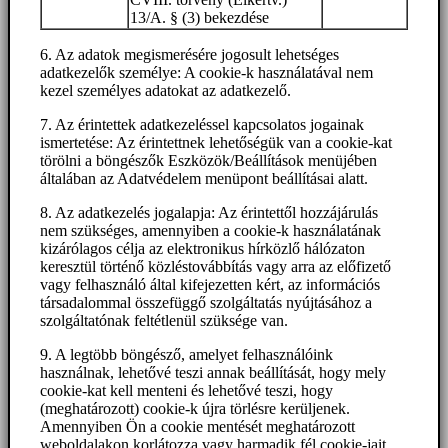
13/A. § (3) bekezdése
6. Az adatok megismerésére jogosult lehetséges
adatkezelők személye: A cookie-k használatával nem
kezel személyes adatokat az adatkezelő.
7. Az érintettek adatkezeléssel kapcsolatos jogainak
ismertetése: Az érintettnek lehetőségük van a cookie-kat
törölni a böngészők Eszközök/Beállítások menüjében
általában az Adatvédelem menüpont beállításai alatt.
8. Az adatkezelés jogalapja: Az érintettől hozzájárulás
nem szükséges, amennyiben a cookie-k használatának
kizárólagos célja az elektronikus hírközlő hálózaton
keresztül történő közléstovábbítás vagy arra az előfizető
vagy felhasználó által kifejezetten kért, az információs
társadalommal összefüggő szolgáltatás nyújtásához a
szolgáltatónak feltétlenül szüksége van.
9. A legtöbb böngésző, amelyet felhasználóink
használnak, lehetővé teszi annak beállítását, hogy mely
cookie-kat kell menteni és lehetővé teszi, hogy
(meghatározott) cookie-k újra törlésre kerüljenek.
Amennyiben Ön a cookie mentését meghatározott
weboldalakon korlátozza vagy harmadik fél cookie-jait