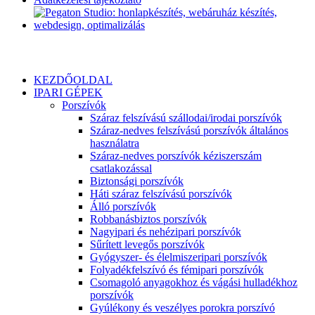
KEZDŐOLDAL
IPARI GÉPEK
Porszívók
Száraz felszívású szállodai/irodai porszívók
Száraz-nedves felszívású porszívók általános
használatra
Száraz-nedves porszívók kéziszerszám
csatlakozással
Biztonsági porszívók
Háti száraz felszívású porszívók
Álló porszívók
Robbanásbiztos porszívók
Nagyipari és nehézipari porszívók
Sűrített levegős porszívók
Gyógyszer- és élelmiszeripari porszívók
Folyadékfelszívó és fémipari porszívók
Csomagoló anyagokhoz és vágási hulladékhoz
porszívók
Gyúlékony és veszélyes porokra porszívó