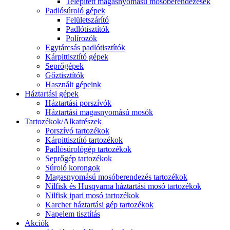
Telepített magasnyomású mosóberendezések
Padlósúroló gépek
Felületszárító
Padlótisztítók
Polírozók
Egytárcsás padlótisztítók
Kárpittisztító gépek
Seprőgépek
Gőztisztítók
Használt gépeink
Háztartási gépek
Háztartási porszívók
Háztartási magasnyomású mosók
Tartozékok/Alkatrészek
Porszívó tartozékok
Kárpittisztító tartozékok
Padlósúrológép tartozékok
Seprőgép tartozékok
Súroló korongok
Magasnyomású mosóberendezés tartozékok
Nilfisk és Husqvarna háztartási mosó tartozékok
Nilfisk ipari mosó tartozékok
Karcher háztartási gép tartozékok
Napelem tisztítás
Akciók