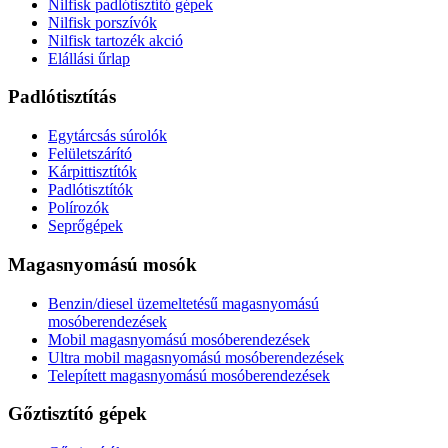
Nilfisk padlótisztító gépek
Nilfisk porszívók
Nilfisk tartozék akció
Elállási űrlap
Padlótisztítás
Egytárcsás súrolók
Felületszárító
Kárpittisztítók
Padlótisztítók
Polírozók
Seprőgépek
Magasnyomású mosók
Benzin/diesel üzemeltetésű magasnyomású
mosóberendezések
Mobil magasnyomású mosóberendezések
Ultra mobil magasnyomású mosóberendezések
Telepített magasnyomású mosóberendezések
Gőztisztító gépek