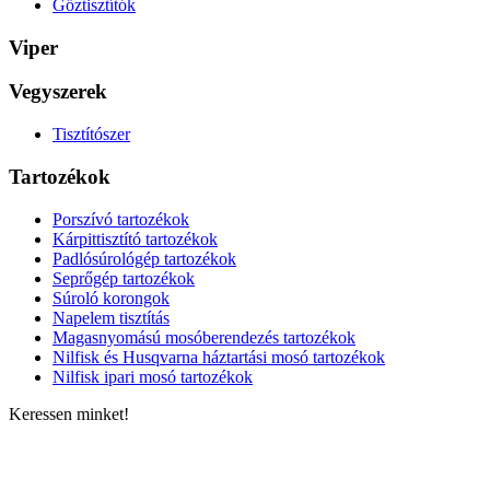
Gőztisztítók
Viper
Vegyszerek
Tisztítószer
Tartozékok
Porszívó tartozékok
Kárpittisztító tartozékok
Padlósúrológép tartozékok
Seprőgép tartozékok
Súroló korongok
Napelem tisztítás
Magasnyomású mosóberendezés tartozékok
Nilfisk és Husqvarna háztartási mosó tartozékok
Nilfisk ipari mosó tartozékok
Keressen minket!
ELÉRHETŐSÉGÜNK