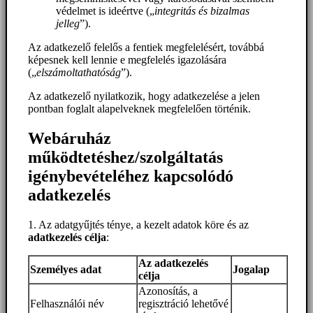
védelmet is ideértve („
integritás és bizalmas
jelleg
”).
Az adatkezelő felelős a fentiek megfelelésért, továbbá
képesnek kell lennie e megfelelés igazolására
(„
elszámoltathatóság
”).
Az adatkezelő nyilatkozik, hogy adatkezelése a jelen
pontban foglalt alapelveknek megfelelően történik.
Webáruház
működtetéshez/szolgáltatás
igénybevételéhez kapcsolódó
adatkezelés
1. Az adatgyűjtés ténye, a kezelt adatok köre és az
adatkezelés célja
:
Az adatkezelés
Személyes adat
Jogalap
célja
Azonosítás, a
Felhasználói név
regisztráció lehetővé