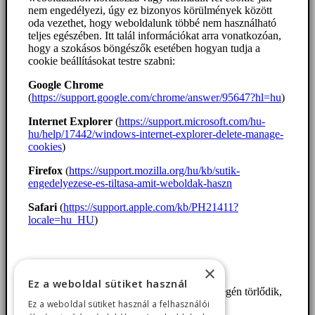
nem engedélyezi, úgy ez bizonyos körülmények között
oda vezethet, hogy weboldalunk többé nem használható
teljes egészében. Itt talál információkat arra vonatkozóan,
hogy a szokásos böngészők esetében hogyan tudja a
cookie beállításokat testre szabni:
Google Chrome
(
https://support.google.com/chrome/answer/95647?hl=hu
)
Internet Explorer
(
https://support.microsoft.com/hu-
hu/help/17442/windows-internet-explorer-delete-manage-
cookies
)
Firefox
(
https://support.mozilla.org/hu/kb/sutik-
engedelyezese-es-tiltasa-amit-weboldak-haszn
Safari
(
https://support.apple.com/kb/PH21411?
locale=hu_HU
)
Az egyes cookie-k felsorolása.
×
Ez a weboldal sütiket használ
1. woocommerce_cart_hash munkamenet végén törlődik,
Ez a weboldal sütiket használ a felhasználói
működéshez szükséges süti ,