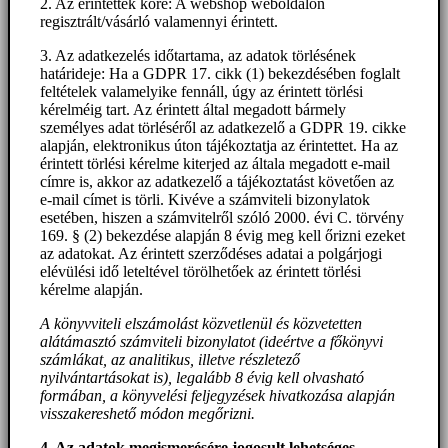
2. Az érintettek köre: A webshop weboldalon
regisztrált/vásárló valamennyi érintett.
3. Az adatkezelés időtartama, az adatok törlésének
határideje: Ha a GDPR 17. cikk (1) bekezdésében foglalt
feltételek valamelyike fennáll, úgy az érintett törlési
kérelméig tart. Az érintett által megadott bármely
személyes adat törléséről az adatkezelő a GDPR 19. cikke
alapján, elektronikus úton tájékoztatja az érintettet. Ha az
érintett törlési kérelme kiterjed az általa megadott e-mail
címre is, akkor az adatkezelő a tájékoztatást követően az
e-mail címet is törli. Kivéve a számviteli bizonylatok
esetében, hiszen a számvitelről szóló 2000. évi C. törvény
169. § (2) bekezdése alapján 8 évig meg kell őrizni ezeket
az adatokat. Az érintett szerződéses adatai a polgárjogi
elévülési idő leteltével törölhetőek az érintett törlési
kérelme alapján.
A könyvviteli elszámolást közvetlenül és közvetetten
alátámasztó számviteli bizonylatot (ideértve a főkönyvi
számlákat, az analitikus, illetve részletező
nyilvántartásokat is), legalább 8 évig kell olvasható
formában, a könyvelési feljegyzések hivatkozása alapján
visszakereshető módon megőrizni.
4. Az adatok megismerésére jogosult lehetséges