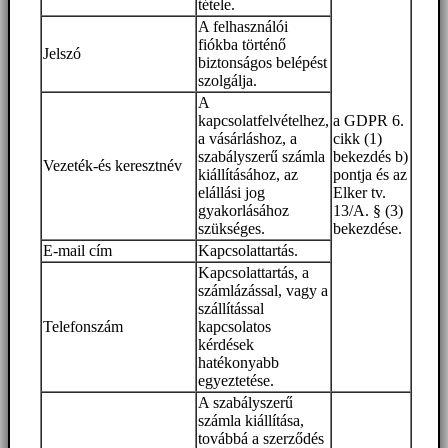
tétele.
A felhasználói
fiókba történő
Jelszó
biztonságos belépést
szolgálja.
A
kapcsolatfelvételhez,
a GDPR 6.
a vásárláshoz, a
cikk (1)
szabályszerű számla
bekezdés b)
Vezeték-és keresztnév
kiállításához, az
pontja és az
elállási jog
Elker tv.
gyakorlásához
13/A. § (3)
szükséges.
bekezdése.
E-mail cím
Kapcsolattartás.
Kapcsolattartás, a
számlázással, vagy a
szállítással
Telefonszám
kapcsolatos
kérdések
hatékonyabb
egyeztetése.
A szabályszerű
számla kiállítása,
továbbá a szerződés