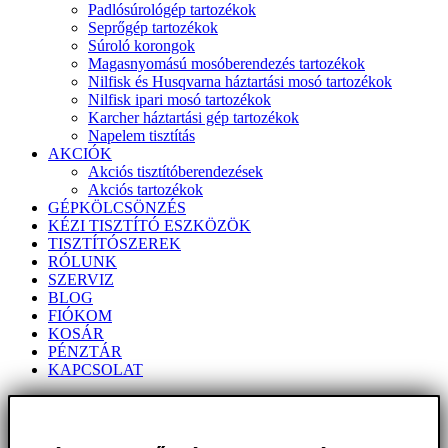
Padlósúrológép tartozékok
Seprőgép tartozékok
Súroló korongok
Magasnyomású mosóberendezés tartozékok
Nilfisk és Husqvarna háztartási mosó tartozékok
Nilfisk ipari mosó tartozékok
Karcher háztartási gép tartozékok
Napelem tisztítás
AKCIÓK
Akciós tisztítóberendezések
Akciós tartozékok
GÉPKÖLCSÖNZÉS
KÉZI TISZTÍTÓ ESZKÖZÖK
TISZTÍTÓSZEREK
RÓLUNK
SZERVIZ
BLOG
FIÓKOM
KOSÁR
PÉNZTÁR
KAPCSOLAT