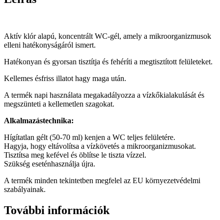
Aktív klór alapú, koncentrált WC-gél, amely a mikroorganizmusok
elleni hatékonyságáról ismert.
Hatékonyan és gyorsan tisztítja és fehéríti a megtisztított felületeket.
Kellemes ésfriss illatot hagy maga után.
A termék napi használata megakadályozza a vízkőkialakulását és
megszünteti a kellemetlen szagokat.
Alkalmazástechnika:
Hígítatlan gélt (50-70 ml) kenjen a WC teljes felületére.
Hagyja, hogy eltávolítsa a vízkövetés a mikroorganizmusokat.
Tisztítsa meg kefével és öblítse le tiszta vízzel.
Szükség eseténhasználja újra.
A termék minden tekintetben megfelel az EU környezetvédelmi
szabályainak.
További információk