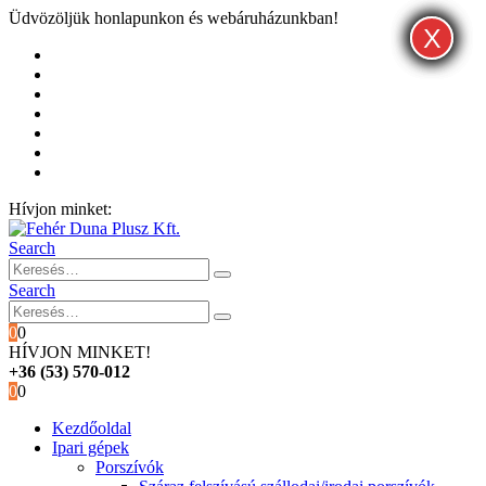
Üdvözöljük honlapunkon és webáruházunkban!
X
X
X
Kezdőoldal
Rólunk
Hivatalos garancia és márkaszervíz
Blog
Fiókom
Kosár
Pénztár
Hívjon minket:
+36 (53) 570-012
Search
Search
0
0
HÍVJON MINKET!
+36 (53) 570-012
0
0
Kezdőoldal
Ipari gépek
Porszívók