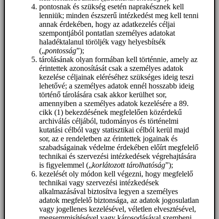
pontosnak és szükség esetén naprakésznek kell
lenniük; minden észszerű intézkedést meg kell tenni
annak érdekében, hogy az adatkezelés céljai
szempontjából pontatlan személyes adatokat
haladéktalanul töröljék vagy helyesbítsék
(„
pontosság
”);
tárolásának olyan formában kell történnie, amely az
érintettek azonosítását csak a személyes adatok
kezelése céljainak eléréséhez szükséges ideig teszi
lehetővé; a személyes adatok ennél hosszabb ideig
történő tárolására csak akkor kerülhet sor,
amennyiben a személyes adatok kezelésére a 89.
cikk (1) bekezdésének megfelelően közérdekű
archiválás céljából, tudományos és történelmi
kutatási célból vagy statisztikai célból kerül majd
sor, az e rendeletben az érintettek jogainak és
szabadságainak védelme érdekében előírt megfelelő
technikai és szervezési intézkedések végrehajtására
is figyelemmel („
korlátozott tárolhatóság
”);
kezelését oly módon kell végezni, hogy megfelelő
technikai vagy szervezési intézkedések
alkalmazásával biztosítva legyen a személyes
adatok megfelelő biztonsága, az adatok jogosulatlan
vagy jogellenes kezelésével, véletlen elvesztésével,
megsemmisítésével vagy károsodásával szembeni