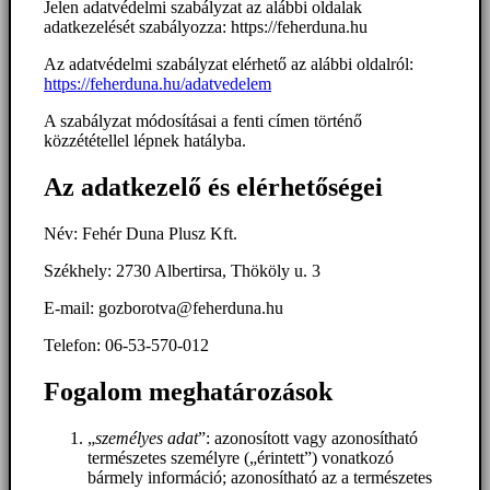
Jelen adatvédelmi szabályzat az alábbi oldalak
adatkezelését szabályozza: https://feherduna.hu
Az adatvédelmi szabályzat elérhető az alábbi oldalról:
https://feherduna.hu/adatvedelem
A szabályzat módosításai a fenti címen történő
közzététellel lépnek hatályba.
Az adatkezelő és elérhetőségei
Név: Fehér Duna Plusz Kft.
Székhely: 2730 Albertirsa, Thököly u. 3
E-mail: gozborotva@feherduna.hu
Telefon: 06-53-570-012
Fogalom meghatározások
„
személyes adat
”: azonosított vagy azonosítható
természetes személyre („érintett”) vonatkozó
bármely információ; azonosítható az a természetes