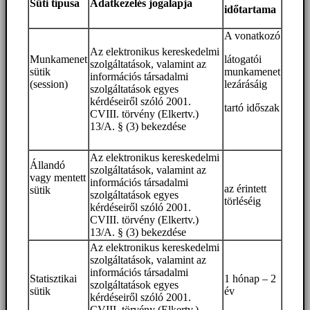
Süti típusa
Adatkezelés jogalapja
időtartama
A vonatkozó
Az elektronikus kereskedelmi
Munkamenet
látogatói
szolgáltatások, valamint az
sütik
munkamenet
információs társadalmi
(session)
lezárásáig
szolgáltatások egyes
kérdéseiről szóló 2001.
tartó időszak
CVIII. törvény (Elkertv.)
13/A. § (3) bekezdése
Az elektronikus kereskedelmi
Állandó
szolgáltatások, valamint az
vagy mentett
információs társadalmi
az érintett
sütik
szolgáltatások egyes
törléséig
kérdéseiről szóló 2001.
CVIII. törvény (Elkertv.)
13/A. § (3) bekezdése
Az elektronikus kereskedelmi
szolgáltatások, valamint az
információs társadalmi
Statisztikai
1 hónap – 2
szolgáltatások egyes
sütik
év
kérdéseiről szóló 2001.
CVIII. törvény (Elkertv.)