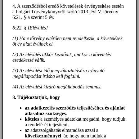
4. A szerződésből eredő követelések érvényesítése esetén
a Polgári Törvénykönyvről szóló 2013. évi V. törvény
6:21. §-a szerint 5 év.
6:22. § [Elévülés]
(1) Ha e törvény eltérően nem rendelkezik, a követelések
öt év alatt évülnek el.
(2) Az elévülés akkor kezdődik, amikor a követelés
esedékessé válik.
(3) Az elévülési idő megváltoztatására irányuló
megállapodást írásba kell foglalni.
(4) Az elévülést kizáró megállapodás semmis.
8. Tájékoztatjuk, hogy
az adatkezelés szerződés teljesítéséhez és ajánlat
adásához szükséges
.
köteles
a személyes adatokat megadni, hogy tudjuk
a rendelését teljesíteni.
az adatszolgáltatás elmaradása azzal a
következménnyel
jár, hogy nem tudjuk a