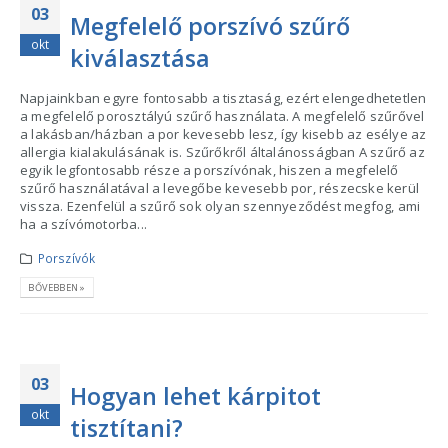
03
Megfelelő porszívó szűrő
okt
kiválasztása
Napjainkban egyre fontosabb a tisztaság, ezért elengedhetetlen
a megfelelő porosztályú szűrő használata. A megfelelő szűrővel
a lakásban/házban a por kevesebb lesz, így kisebb az esélye az
allergia kialakulásának is. Szűrőkről általánosságban A szűrő az
egyik legfontosabb része a porszívónak, hiszen a megfelelő
szűrő használatával a levegőbe kevesebb por, részecske kerül
vissza. Ezenfelül a szűrő sok olyan szennyeződést megfog, ami
ha a szívómotorba...
Porszívók
BŐVEBBEN »
03
Hogyan lehet kárpitot
okt
tisztítani?