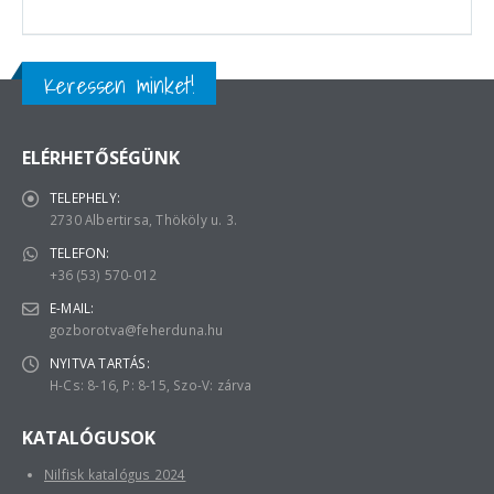
Keressen minket!
ELÉRHETŐSÉGÜNK
TELEPHELY:
2730 Albertirsa, Thököly u. 3.
TELEFON:
+36 (53) 570-012
E-MAIL:
gozborotva@feherduna.hu
NYITVA TARTÁS:
H-Cs: 8-16, P: 8-15, Szo-V: zárva
KATALÓGUSOK
Nilfisk katalógus 2024