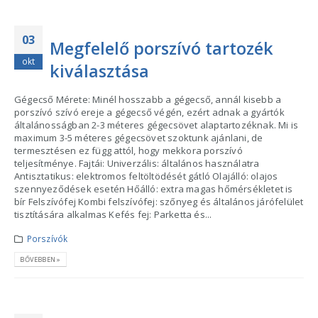
03
Megfelelő porszívó tartozék
okt
kiválasztása
Gégecső Mérete: Minél hosszabb a gégecső, annál kisebb a
porszívó szívó ereje a gégecső végén, ezért adnak a gyártók
általánosságban 2-3 méteres gégecsövet alaptartozéknak. Mi is
maximum 3-5 méteres gégecsövet szoktunk ajánlani, de
termesztésen ez függ attól, hogy mekkora porszívó
teljesítménye. Fajtái: Univerzális: általános használatra
Antisztatikus: elektromos feltöltödését gátló Olajálló: olajos
szennyeződések esetén Hőálló: extra magas hőmérsékletet is
bír Felszívófej Kombi felszívófej: szőnyeg és általános járófelület
tisztítására alkalmas Kefés fej: Parketta és...
Porszívók
BŐVEBBEN »