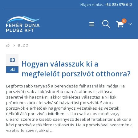
Hívjon minket:
+36 (53) 570-012
0
BLOG
03
Hogyan válasszuk ki a
okt
megfelelőt porszívót otthonra?
Legfontosabb tényező a berendezés felhasználási módja Ha
porszívót csak a lakásban/házban általános tisztításra
szeretnénk használni, akkor tökéletes választás a Nilfisk
prémium száraz felszívású háztartási porszívói. Száraz
porszívók elérhetőek hagyományos vezetékes és vezeték
nélküli álló porszívó kivitelben is. Ha csak az asztalról vagy
ülésről szeretne kisebb szennyeződéseket feltakarítani, akkor a
kézi porszívó a tökéletes választás. Ha a porszívóval szeretnénk
vizet is felszívni, akkor...