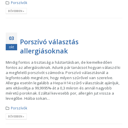
Porszívók
BŐVEBBEN »
03
Porszívó választás
okt
allergiásoknak
Mindig fontos a tisztaság a háztartásban, de kiemelkedően
fontos az allergiásoknak. Adunk pár tanácsot hogyan válaszd ki
a megfelelő porszívót számodra. Porszívó választásnál a
legfontosabb megnézni, hogy milyen szűrővel van szerelve.
Allergia esetén legalább a Hepa H14 szűrő választását ajánljuk,
ami eltávolítja a 99,9995%-át a 0,3 mikron és annál nagyobb
méretű poroknak. Ezáltal kevesebb por, allergén jut vissza a
levegőbe. Hiába sokan...
Porszívók
BŐVEBBEN »