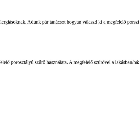
llergiásoknak. Adunk pár tanácsot hogyan válaszd ki a megfelelő porszí
elelő porosztályú szűrő használata. A megfelelő szűrővel a lakásban/há