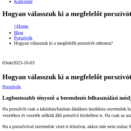
Kapcsolat
Hogyan válasszuk ki a megfelelőt porszívó
Home
Blog
Porszívók
Hogyan válasszuk ki a megfelelőt porszívót otthonra?
03
okt
2023-10-03
Hogyan válasszuk ki a megfelelőt porszívó
Porszívók
Legfontosabb tényező a berendezés felhasználási mód
Ha porszívót csak a lakásban/házban általános tisztításra szeretnénk 
vezetékes és vezeték nélküli álló porszívó kivitelben is. Ha csak az as
Ha a porszívóval szeretnénk vizet is felszívni, akkor már nem száraz f