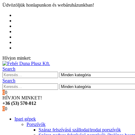
Üdvözöljük honlapunkon és webáruházunkban!
Kezdőoldal
Rólunk
Hivatalos garancia és márkaszervíz
Blog
Fiókom
Kosár
Pénztár
Hívjon minket:
+36 (53) 570-012
Search
Search
0
0
HÍVJON MINKET!
+36 (53) 570-012
0
0
Ipari gépek
Porszívók
Száraz felszívású szállodai/irodai porszívók