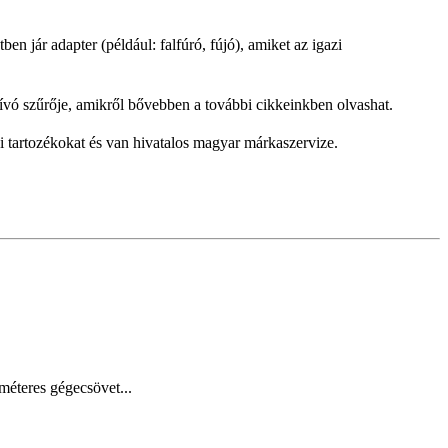
n jár adapter (például: falfúró, fújó), amiket az igazi
szívó szűrője, amikről bővebben a további cikkeinkben olvashat.
 tartozékokat és van hivatalos magyar márkaszervize.
méteres gégecsövet...