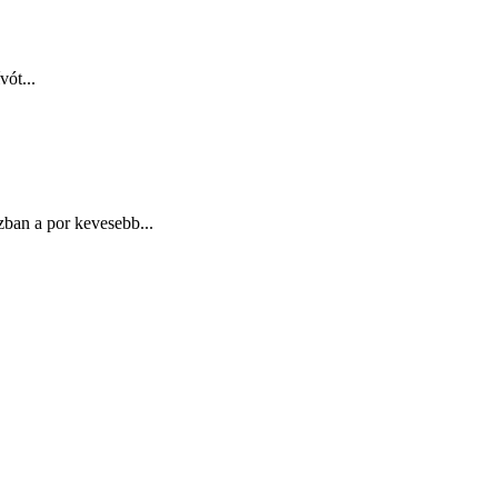
vót...
zban a por kevesebb...