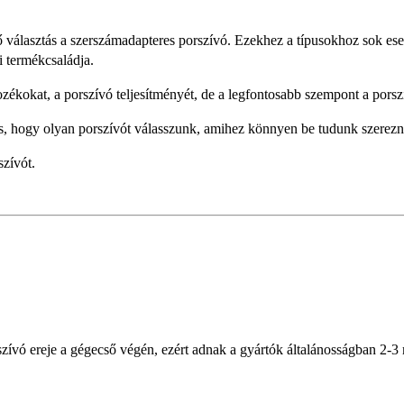
választás a szerszámadapteres porszívó. Ezekhez a típusokhoz sok esetbe
i termékcsaládja.
rtozékokat, a porszívó teljesítményét, de a legfontosabb szempont a por
 hogy olyan porszívót válasszunk, amihez könnyen be tudunk szerezni
szívót.
ívó ereje a gégecső végén, ezért adnak a gyártók általánosságban 2-3 