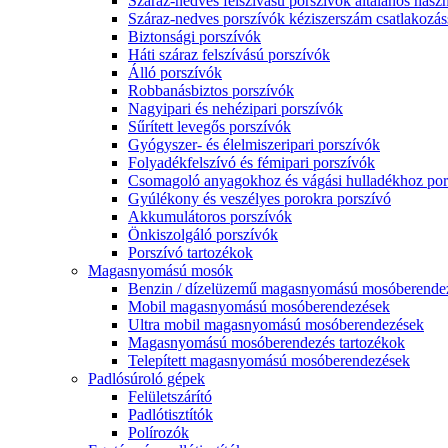
Száraz-nedves felszívású porszívók általános haszn
Száraz-nedves porszívók kéziszerszám csatlakozás
Biztonsági porszívók
Háti száraz felszívású porszívók
Álló porszívók
Robbanásbiztos porszívók
Nagyipari és nehézipari porszívók
Sűrített levegős porszívók
Gyógyszer- és élelmiszeripari porszívók
Folyadékfelszívó és fémipari porszívók
Csomagoló anyagokhoz és vágási hulladékhoz por
Gyúlékony és veszélyes porokra porszívó
Akkumulátoros porszívók
Önkiszolgáló porszívók
Porszívó tartozékok
Magasnyomású mosók
Benzin / dízelüzemű magasnyomású mosóberende
Mobil magasnyomású mosóberendezések
Ultra mobil magasnyomású mosóberendezések
Magasnyomású mosóberendezés tartozékok
Telepített magasnyomású mosóberendezések
Padlósúroló gépek
Felületszárító
Padlótisztítók
Polírozók