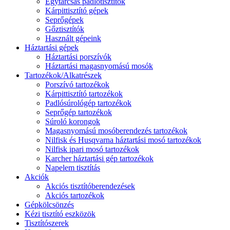
Egytárcsás padlótisztítók
Kárpittisztító gépek
Seprőgépek
Gőztisztítók
Használt gépeink
Háztartási gépek
Háztartási porszívók
Háztartási magasnyomású mosók
Tartozékok/Alkatrészek
Porszívó tartozékok
Kárpittisztító tartozékok
Padlósúrológép tartozékok
Seprőgép tartozékok
Súroló korongok
Magasnyomású mosóberendezés tartozékok
Nilfisk és Husqvarna háztartási mosó tartozékok
Nilfisk ipari mosó tartozékok
Karcher háztartási gép tartozékok
Napelem tisztítás
Akciók
Akciós tisztítóberendezések
Akciós tartozékok
Gépkölcsönzés
Kézi tisztító eszközök
Tisztítószerek