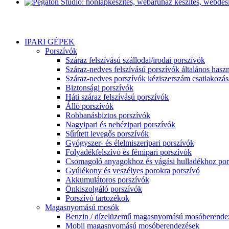
IPARI GÉPEK
Porszívók
Száraz felszívású szállodai/irodai porszívók
Száraz-nedves felszívású porszívók általános haszn
Száraz-nedves porszívók kéziszerszám csatlakozás
Biztonsági porszívók
Háti száraz felszívású porszívók
Álló porszívók
Robbanásbiztos porszívók
Nagyipari és nehézipari porszívók
Sűrített levegős porszívók
Gyógyszer- és élelmiszeripari porszívók
Folyadékfelszívó és fémipari porszívók
Csomagoló anyagokhoz és vágási hulladékhoz por
Gyúlékony és veszélyes porokra porszívó
Akkumulátoros porszívók
Önkiszolgáló porszívók
Porszívó tartozékok
Magasnyomású mosók
Benzin / dízelüzemű magasnyomású mosóberende
Mobil magasnyomású mosóberendezések