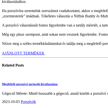
kiválasztásához.
Ha porszívóra szeretnénk szerszámot csatlakoztatni, akkor a megfelelő 
„ezermesterek” imádnak. Tökéletes választás a Nilfisk Buddy és Mult
A porszívó választásnál fontos figyelembe van a tartály méretét, a ta
Még egy plusz szempont, amit sokan nem vesznek figyelembe. Fontos,
Nézze meg a széles termékkínálatunkat és találja meg a megfelelő por
AJÁNLOTT TERMÉKEK
Related
Posts
Megfelelő porszívó tartozék kiválasztása
Gégecső Mérete: Minél hosszabb a gégecső, annál kisebb a porszívó sz
2023-10-03
Porszívók