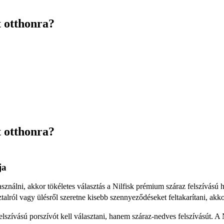
t otthonra?
t otthonra?
ja
használni, akkor tökéletes választás a Nilfisk prémium száraz felszívás
ztalról vagy ülésről szeretne kisebb szennyeződéseket feltakarítani, akko
elszívású porszívót kell választani, hanem száraz-nedves felszívásút. A 