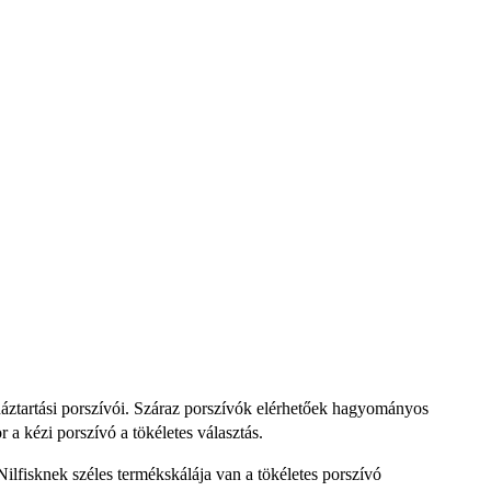
ú háztartási porszívói. Száraz porszívók elérhetőek hagyományos
r a kézi porszívó a tökéletes választás.
Nilfisknek széles termékskálája van a tökéletes porszívó