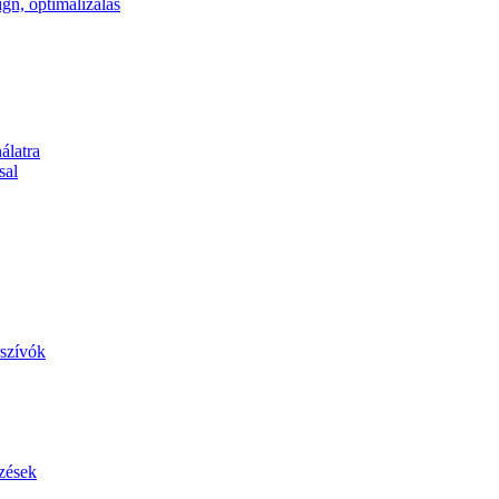
álatra
sal
szívók
zések