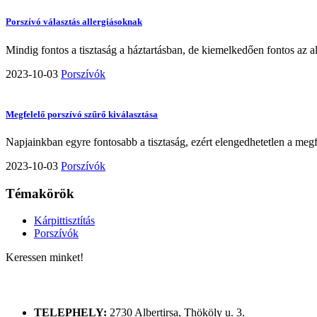
Porszívó választás allergiásoknak
Mindig fontos a tisztaság a háztartásban, de kiemelkedően fontos az a
2023-10-03
Porszívók
Megfelelő porszívó szűrő kiválasztása
Napjainkban egyre fontosabb a tisztaság, ezért elengedhetetlen a megf
2023-10-03
Porszívók
Témakörök
Kárpittisztítás
Porszívók
Keressen minket!
ELÉRHETŐSÉGÜNK
TELEPHELY:
2730 Albertirsa, Thököly u. 3.