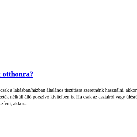
t otthonra?
ak a lakásban/házban általános tisztításra szeretnénk használni, akkor t
k nélküli álló porszívó kivitelben is. Ha csak az asztalról vagy ülésrő
zívni, akkor...