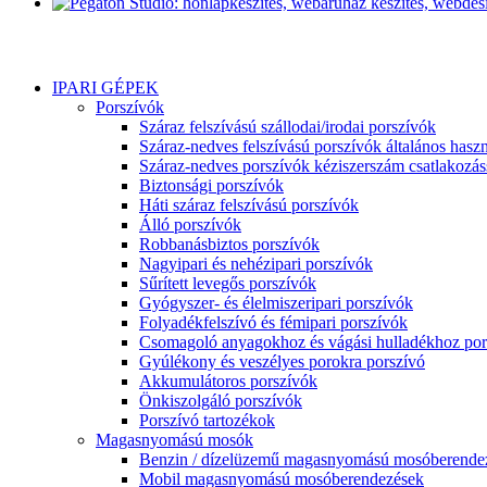
IPARI GÉPEK
Porszívók
Száraz felszívású szállodai/irodai porszívók
Száraz-nedves felszívású porszívók általános haszn
Száraz-nedves porszívók kéziszerszám csatlakozás
Biztonsági porszívók
Háti száraz felszívású porszívók
Álló porszívók
Robbanásbiztos porszívók
Nagyipari és nehézipari porszívók
Sűrített levegős porszívók
Gyógyszer- és élelmiszeripari porszívók
Folyadékfelszívó és fémipari porszívók
Csomagoló anyagokhoz és vágási hulladékhoz por
Gyúlékony és veszélyes porokra porszívó
Akkumulátoros porszívók
Önkiszolgáló porszívók
Porszívó tartozékok
Magasnyomású mosók
Benzin / dízelüzemű magasnyomású mosóberende
Mobil magasnyomású mosóberendezések