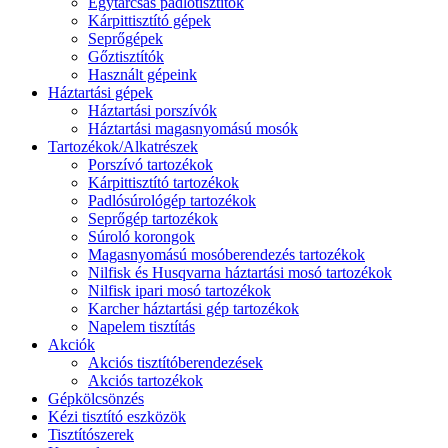
Egytárcsás padlótisztítók
Kárpittisztító gépek
Seprőgépek
Gőztisztítók
Használt gépeink
Háztartási gépek
Háztartási porszívók
Háztartási magasnyomású mosók
Tartozékok/Alkatrészek
Porszívó tartozékok
Kárpittisztító tartozékok
Padlósúrológép tartozékok
Seprőgép tartozékok
Súroló korongok
Magasnyomású mosóberendezés tartozékok
Nilfisk és Husqvarna háztartási mosó tartozékok
Nilfisk ipari mosó tartozékok
Karcher háztartási gép tartozékok
Napelem tisztítás
Akciók
Akciós tisztítóberendezések
Akciós tartozékok
Gépkölcsönzés
Kézi tisztító eszközök
Tisztítószerek