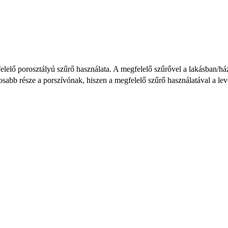
elelő porosztályú szűrő használata. A megfelelő szűrővel a lakásban/ház
osabb része a porszívónak, hiszen a megfelelő szűrő használatával a le