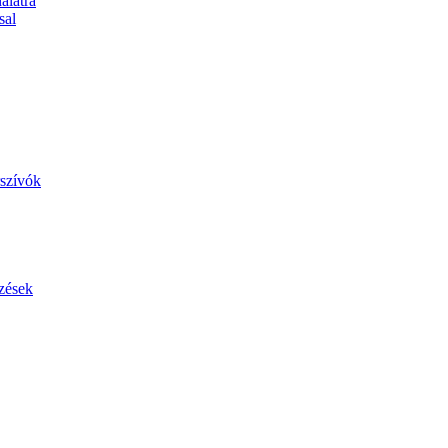
álatra
sal
szívók
zések