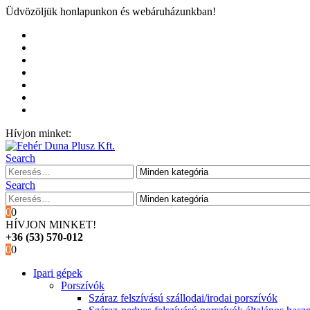
Üdvözöljük honlapunkon és webáruházunkban!
Kezdőoldal
Rólunk
Hivatalos garancia és márkaszervíz
Blog
Fiókom
Kosár
Pénztár
Hívjon minket:
+36 (53) 570-012
Search
Search
0
0
HÍVJON MINKET!
+36 (53) 570-012
0
0
Ipari gépek
Porszívók
Száraz felszívású szállodai/irodai porszívók