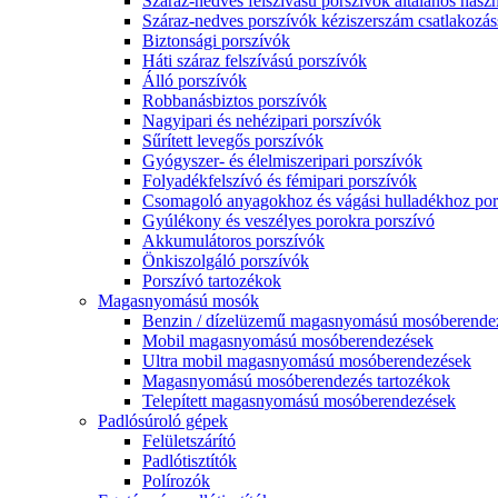
Száraz-nedves felszívású porszívók általános haszn
Száraz-nedves porszívók kéziszerszám csatlakozás
Biztonsági porszívók
Háti száraz felszívású porszívók
Álló porszívók
Robbanásbiztos porszívók
Nagyipari és nehézipari porszívók
Sűrített levegős porszívók
Gyógyszer- és élelmiszeripari porszívók
Folyadékfelszívó és fémipari porszívók
Csomagoló anyagokhoz és vágási hulladékhoz por
Gyúlékony és veszélyes porokra porszívó
Akkumulátoros porszívók
Önkiszolgáló porszívók
Porszívó tartozékok
Magasnyomású mosók
Benzin / dízelüzemű magasnyomású mosóberende
Mobil magasnyomású mosóberendezések
Ultra mobil magasnyomású mosóberendezések
Magasnyomású mosóberendezés tartozékok
Telepített magasnyomású mosóberendezések
Padlósúroló gépek
Felületszárító
Padlótisztítók
Polírozók