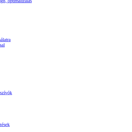
álatra
sal
szívók
zések