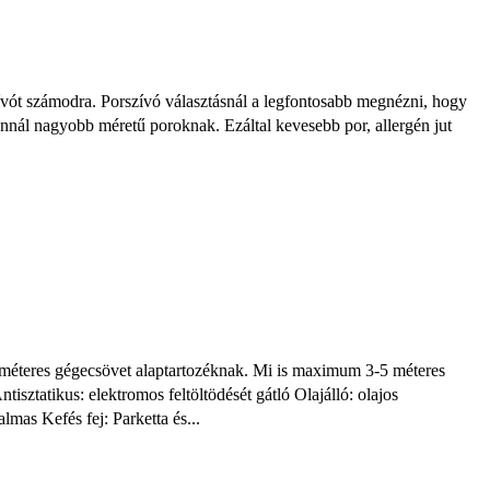
zívót számodra. Porszívó választásnál a legfontosabb megnézni, hogy
 annál nagyobb méretű poroknak. Ezáltal kevesebb por, allergén jut
3 méteres gégecsövet alaptartozéknak. Mi is maximum 3-5 méteres
tisztatikus: elektromos feltöltödését gátló Olajálló: olajos
lmas Kefés fej: Parketta és...