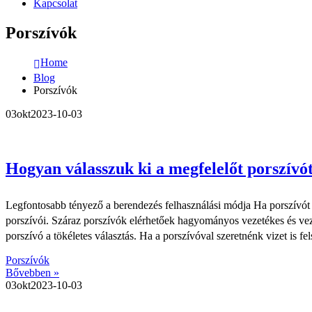
Kapcsolat
Porszívók
Home
Blog
Porszívók
03
okt
2023-10-03
Hogyan válasszuk ki a megfelelőt porszívó
Legfontosabb tényező a berendezés felhasználási módja Ha porszívót cs
porszívói. Száraz porszívók elérhetőek hagyományos vezetékes és vezeté
porszívó a tökéletes választás. Ha a porszívóval szeretnénk vizet is fels
Porszívók
Bővebben »
03
okt
2023-10-03