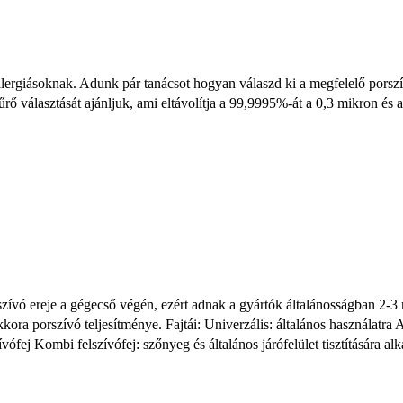
allergiásoknak. Adunk pár tanácsot hogyan válaszd ki a megfelelő pors
rő választását ajánljuk, ami eltávolítja a 99,9995%-át a 0,3 mikron és
zívó ereje a gégecső végén, ezért adnak a gyártók általánosságban 2-
ra porszívó teljesítménye. Fajtái: Univerzális: általános használatra An
fej Kombi felszívófej: szőnyeg és általános járófelület tisztítására alka