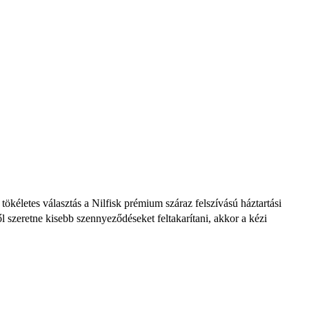
ökéletes választás a Nilfisk prémium száraz felszívású háztartási
l szeretne kisebb szennyeződéseket feltakarítani, akkor a kézi