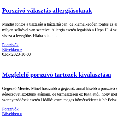
Porszívó választás allergiásoknak
Mindig fontos a tisztaság a háztartásban, de kiemelkedően fontos az 
milyen szűrővel van szerelve. Allergia esetén legalább a Hepa H14 szű
vissza a levegőbe. Hiába sokan...
Porszívók
Bővebben »
03
okt
2023-10-03
Megfelelő porszívó tartozék kiválasztása
Gégecső Mérete: Minél hosszabb a gégecső, annál kisebb a porszívó s
gégecsövet szoktunk ajánlani, de termesztésen ez függ attól, hogy mekko
szennyeződések esetén Hőálló: extra magas hőmérsékletet is bír Felszívó
Porszívók
Bővebben »