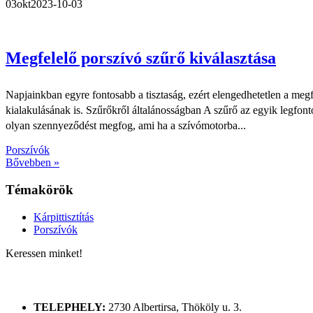
03
okt
2023-10-03
Megfelelő porszívó szűrő kiválasztása
Napjainkban egyre fontosabb a tisztaság, ezért elengedhetetlen a megf
kialakulásának is. Szűrőkről általánosságban A szűrő az egyik legfont
olyan szennyeződést megfog, ami ha a szívómotorba...
Porszívók
Bővebben »
Témakörök
Kárpittisztítás
Porszívók
Keressen minket!
ELÉRHETŐSÉGÜNK
TELEPHELY:
2730 Albertirsa, Thököly u. 3.