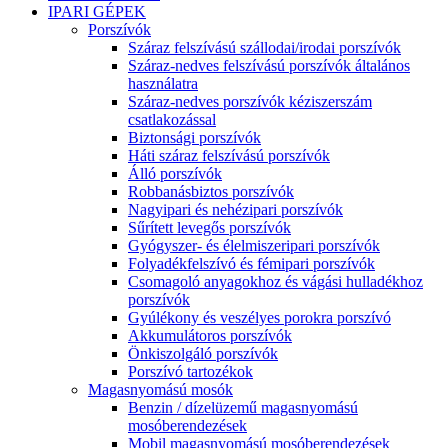
IPARI GÉPEK
Porszívók
Száraz felszívású szállodai/irodai porszívók
Száraz-nedves felszívású porszívók általános
használatra
Száraz-nedves porszívók kéziszerszám
csatlakozással
Biztonsági porszívók
Háti száraz felszívású porszívók
Álló porszívók
Robbanásbiztos porszívók
Nagyipari és nehézipari porszívók
Sűrített levegős porszívók
Gyógyszer- és élelmiszeripari porszívók
Folyadékfelszívó és fémipari porszívók
Csomagoló anyagokhoz és vágási hulladékhoz
porszívók
Gyúlékony és veszélyes porokra porszívó
Akkumulátoros porszívók
Önkiszolgáló porszívók
Porszívó tartozékok
Magasnyomású mosók
Benzin / dízelüzemű magasnyomású
mosóberendezések
Mobil magasnyomású mosóberendezések