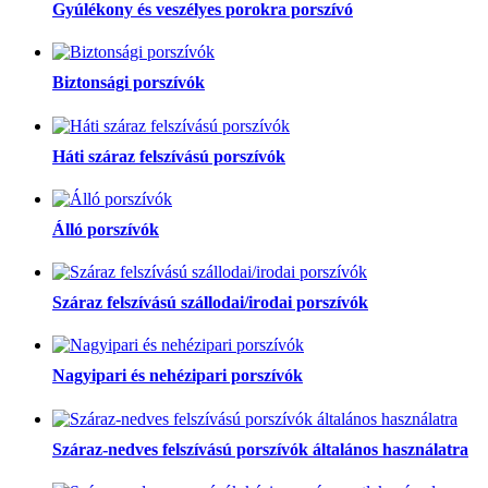
Gyúlékony és veszélyes porokra porszívó
Biztonsági porszívók
Háti száraz felszívású porszívók
Álló porszívók
Száraz felszívású szállodai/irodai porszívók
Nagyipari és nehézipari porszívók
Száraz-nedves felszívású porszívók általános használatra