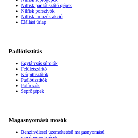
Nilfisk padlótisztító gépek
Nilfisk porszívók
Nilfisk tartozék akció
Elállási űrlap
Padlótisztítás
Egytárcsás súrolók
Felületszárító
Kárpittisztítók
Padlótisztítók
Polírozók
Seprőgépek
Magasnyomású mosók
Benzin/diesel üzemeltetésű magasnyomású
mosóberendezések