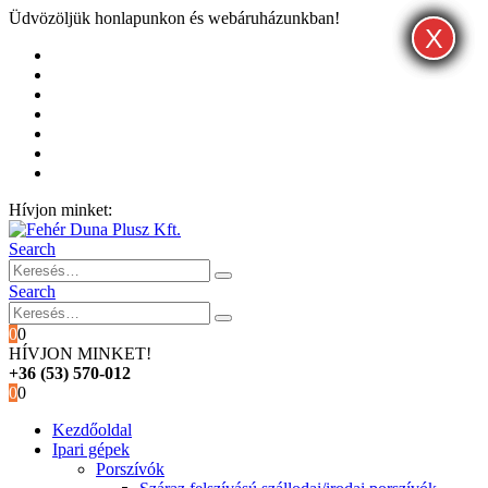
Üdvözöljük honlapunkon és webáruházunkban!
X
X
X
Kezdőoldal
Rólunk
Hivatalos garancia és márkaszervíz
Blog
Fiókom
Kosár
Pénztár
Hívjon minket:
+36 (53) 570-012
Search
Search
0
0
HÍVJON MINKET!
+36 (53) 570-012
0
0
Kezdőoldal
Ipari gépek
Porszívók