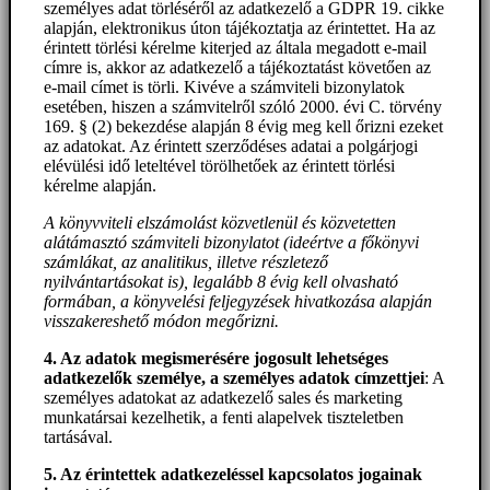
személyes adat törléséről az adatkezelő a GDPR 19. cikke
alapján, elektronikus úton tájékoztatja az érintettet. Ha az
érintett törlési kérelme kiterjed az általa megadott e-mail
címre is, akkor az adatkezelő a tájékoztatást követően az
e-mail címet is törli. Kivéve a számviteli bizonylatok
esetében, hiszen a számvitelről szóló 2000. évi C. törvény
169. § (2) bekezdése alapján 8 évig meg kell őrizni ezeket
az adatokat. Az érintett szerződéses adatai a polgárjogi
elévülési idő leteltével törölhetőek az érintett törlési
kérelme alapján.
A könyvviteli elszámolást közvetlenül és közvetetten
alátámasztó számviteli bizonylatot (ideértve a főkönyvi
számlákat, az analitikus, illetve részletező
nyilvántartásokat is), legalább 8 évig kell olvasható
formában, a könyvelési feljegyzések hivatkozása alapján
visszakereshető módon megőrizni.
4. Az adatok megismerésére jogosult lehetséges
adatkezelők személye, a személyes adatok címzettjei
: A
személyes adatokat az adatkezelő sales és marketing
munkatársai kezelhetik, a fenti alapelvek tiszteletben
tartásával.
5. A
z érintettek adatkezeléssel kapcsolatos jogainak