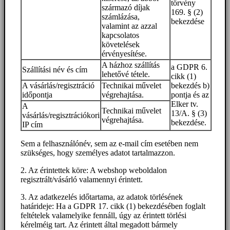
törvény
származó díjak
169. § (2)
számlázása,
bekezdése
valamint az azzal
kapcsolatos
követelések
érvényesítése.
A házhoz szállítás
a GDPR 6.
Szállítási név és cím
lehetővé tétele.
cikk (1)
A vásárlás/regisztráció
Technikai művelet
bekezdés b)
időpontja
végrehajtása.
pontja és az
Elker tv.
A
Technikai művelet
13/A. § (3)
vásárlás/regisztrációkori
végrehajtása.
bekezdése.
IP cím
Sem a felhasználónév, sem az e-mail cím esetében nem
szükséges, hogy személyes adatot tartalmazzon.
2. Az érintettek köre: A webshop weboldalon
regisztrált/vásárló valamennyi érintett.
3. Az adatkezelés időtartama, az adatok törlésének
határideje: Ha a GDPR 17. cikk (1) bekezdésében foglalt
feltételek valamelyike fennáll, úgy az érintett törlési
kérelméig tart. Az érintett által megadott bármely