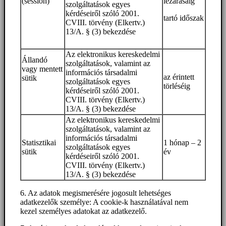
(session)
lezárásáig
szolgáltatások egyes
kérdéseiről szóló 2001.
tartó időszak
CVIII. törvény (Elkertv.)
13/A. § (3) bekezdése
Az elektronikus kereskedelmi
Állandó
szolgáltatások, valamint az
vagy mentett
információs társadalmi
az érintett
sütik
szolgáltatások egyes
törléséig
kérdéseiről szóló 2001.
CVIII. törvény (Elkertv.)
13/A. § (3) bekezdése
Az elektronikus kereskedelmi
szolgáltatások, valamint az
információs társadalmi
Statisztikai
1 hónap – 2
szolgáltatások egyes
sütik
év
kérdéseiről szóló 2001.
CVIII. törvény (Elkertv.)
13/A. § (3) bekezdése
6. Az adatok megismerésére jogosult lehetséges
adatkezelők személye: A cookie-k használatával nem
kezel személyes adatokat az adatkezelő.