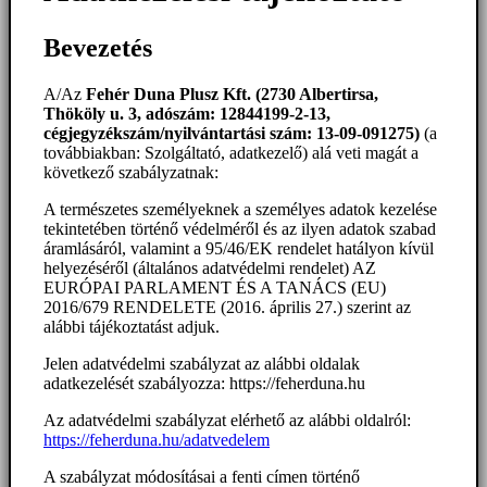
Bevezetés
A/Az
Fehér Duna Plusz Kft. (2730 Albertirsa,
Thököly u. 3, adószám: 12844199-2-13,
cégjegyzékszám/nyilvántartási szám: 13-09-091275)
(a
továbbiakban: Szolgáltató, adatkezelő) alá veti magát a
következő szabályzatnak:
A természetes személyeknek a személyes adatok kezelése
tekintetében történő védelméről és az ilyen adatok szabad
áramlásáról, valamint a 95/46/EK rendelet hatályon kívül
helyezéséről (általános adatvédelmi rendelet) AZ
EURÓPAI PARLAMENT ÉS A TANÁCS (EU)
2016/679 RENDELETE (2016. április 27.) szerint az
alábbi tájékoztatást adjuk.
Jelen adatvédelmi szabályzat az alábbi oldalak
adatkezelését szabályozza: https://feherduna.hu
Az adatvédelmi szabályzat elérhető az alábbi oldalról:
https://feherduna.hu/adatvedelem
A szabályzat módosításai a fenti címen történő