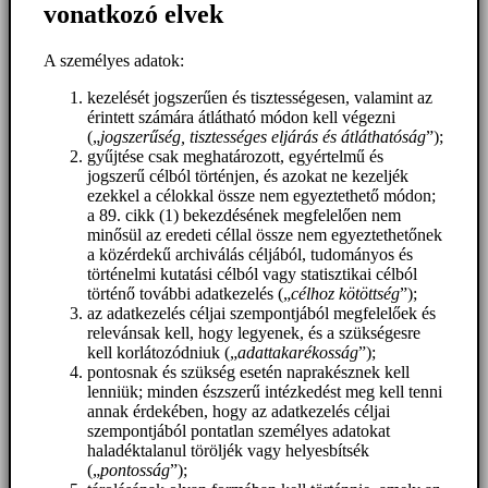
vonatkozó elvek
A személyes adatok:
kezelését jogszerűen és tisztességesen, valamint az
érintett számára átlátható módon kell végezni
(„
jogszerűség, tisztességes eljárás és átláthatóság
”);
gyűjtése csak meghatározott, egyértelmű és
jogszerű célból történjen, és azokat ne kezeljék
ezekkel a célokkal össze nem egyeztethető módon;
a 89. cikk (1) bekezdésének megfelelően nem
minősül az eredeti céllal össze nem egyeztethetőnek
a közérdekű archiválás céljából, tudományos és
történelmi kutatási célból vagy statisztikai célból
történő további adatkezelés („
célhoz kötöttség
”);
az adatkezelés céljai szempontjából megfelelőek és
relevánsak kell, hogy legyenek, és a szükségesre
kell korlátozódniuk („
adattakarékosság
”);
pontosnak és szükség esetén naprakésznek kell
lenniük; minden észszerű intézkedést meg kell tenni
annak érdekében, hogy az adatkezelés céljai
szempontjából pontatlan személyes adatokat
haladéktalanul töröljék vagy helyesbítsék
(„
pontosság
”);