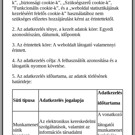
k”, „biztonsági cookie-k”, „Szükségszerű cookie-k”,
”Funkcionális cookie-k”, és a „weboldal statisztikájának
kezeléséért felelős cookie-k” használatához nem
szükséges előzetes hozzájárulást kérni az érintettektől.
2. Az adatkezelés ténye, a kezelt adatok köre: Egyedi
azonosítószám, dátumok, időpontok
3. Az érintettek köre: A weboldalt látogató valamennyi
érintett.
4. Az adatkezelés célja: A felhasználók azonosítása és a
látogatók nyomon követése.
5. Az adatkezelés időtartama, az adatok törlésének
határideje:
Adatkezelés
Süti típusa
Adatkezelés jogalapja
időtartama
A vonatkozó
Az elektronikus kereskedelmi
Munkamenet
látogatói
szolgáltatások, valamint az
sütik
munkamenet
információs társadalmi