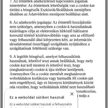
7. Az érintettek adatkezeléssel kapcsolatos jogainak
ismertetése: Az érintettnek lehetőségük van a cookie-kat
törölni a böngészők Eszközök/Beállítások menüjében
általában az Adatvédelem menüpont beállításai alatt.
8. Az adatkezelés jogalapja: Az érintettől hozzájárulás
nem szükséges, amennyiben a cookie-k használatának
kizárólagos célja az elektronikus hírközlő hálózaton
keresztül történő közléstovábbítás vagy arra az előfizető
vagy felhasználó által kifejezetten kért, az információs
társadalommal összefüggő szolgáltatás nyújtásához a
szolgáltatónak feltétlenül szüksége van.
9. A legtöbb böngésző, amelyet felhasználóink
használnak, lehetővé teszi annak beállítását, hogy mely
cookie-kat kell menteni és lehetővé teszi, hogy
(meghatározott) cookie-k újra törlésre kerüljenek.
Amennyiben Ön a cookie mentését meghatározott
weboldalakon korlátozza vagy harmadik fél cookie-jait
nem engedélyezi, úgy ez bizonyos körülmények között
oda vezethet, hogy weboldalunk többé nem használható
teljes egészében. Itt talál információkat arra vonatkozóan,
×
hogy a szokásos böngészők esetében hogyan tudja a
Ez a weboldal sütiket használ
cookie beállításokat testre szabni:
Ez a weboldal sütiket használ a felhasználói