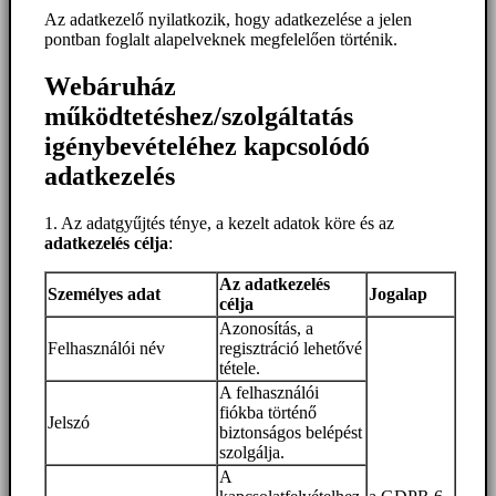
Az adatkezelő nyilatkozik, hogy adatkezelése a jelen
pontban foglalt alapelveknek megfelelően történik.
Webáruház
működtetéshez/szolgáltatás
igénybevételéhez kapcsolódó
adatkezelés
1. Az adatgyűjtés ténye, a kezelt adatok köre és az
adatkezelés célja
:
Az adatkezelés
Személyes adat
Jogalap
célja
Azonosítás, a
Felhasználói név
regisztráció lehetővé
tétele.
A felhasználói
fiókba történő
Jelszó
biztonságos belépést
szolgálja.
A