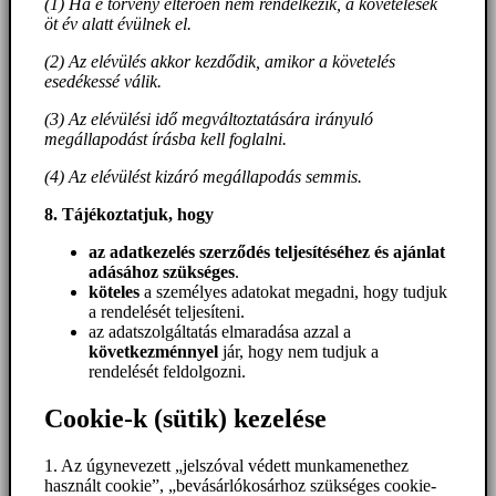
(1) Ha e törvény eltérően nem rendelkezik, a követelések
öt év alatt évülnek el.
(2) Az elévülés akkor kezdődik, amikor a követelés
esedékessé válik.
(3) Az elévülési idő megváltoztatására irányuló
megállapodást írásba kell foglalni.
(4) Az elévülést kizáró megállapodás semmis.
8. Tájékoztatjuk, hogy
az adatkezelés szerződés teljesítéséhez és ajánlat
adásához szükséges
.
köteles
a személyes adatokat megadni, hogy tudjuk
a rendelését teljesíteni.
az adatszolgáltatás elmaradása azzal a
következménnyel
jár, hogy nem tudjuk a
rendelését feldolgozni.
Cookie-k (sütik) kezelése
1. Az úgynevezett „jelszóval védett munkamenethez
használt cookie”, „bevásárlókosárhoz szükséges cookie-