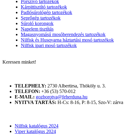
Porszívó tartozékok
Kárpittisztító tartozékok
Padlósúrológép tartozékok
Seprőgép tartozékok
Súroló korongok
Napelem tisztítás
Magasnyomású mosóberendezés tartozékok
Nilfisk és Husqvarna háztartási mosó tartozékok
Nilfisk ipari mosó tartozékok
Keressen minket!
ELÉRHETŐSÉGÜNK
TELEPHELY:
2730 Albertirsa, Thököly u. 3.
TELEFON:
+36 (53) 570-012
E-MAIL:
gozborotva@feherduna.hu
NYITVA TARTÁS:
H-Cs: 8-16, P: 8-15, Szo-V: zárva
KATALÓGUSOK
Nilfisk katalógus 2024
Viper katalógus 2024