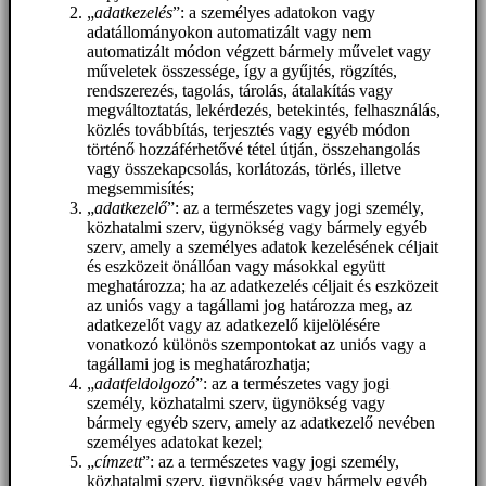
„
adatkezelés
”: a személyes adatokon vagy
adatállományokon automatizált vagy nem
automatizált módon végzett bármely művelet vagy
műveletek összessége, így a gyűjtés, rögzítés,
rendszerezés, tagolás, tárolás, átalakítás vagy
megváltoztatás, lekérdezés, betekintés, felhasználás,
közlés továbbítás, terjesztés vagy egyéb módon
történő hozzáférhetővé tétel útján, összehangolás
vagy összekapcsolás, korlátozás, törlés, illetve
megsemmisítés;
„
adatkezelő
”: az a természetes vagy jogi személy,
közhatalmi szerv, ügynökség vagy bármely egyéb
szerv, amely a személyes adatok kezelésének céljait
és eszközeit önállóan vagy másokkal együtt
meghatározza; ha az adatkezelés céljait és eszközeit
az uniós vagy a tagállami jog határozza meg, az
adatkezelőt vagy az adatkezelő kijelölésére
vonatkozó különös szempontokat az uniós vagy a
tagállami jog is meghatározhatja;
„
adatfeldolgozó
”: az a természetes vagy jogi
személy, közhatalmi szerv, ügynökség vagy
bármely egyéb szerv, amely az adatkezelő nevében
személyes adatokat kezel;
„
címzett
”: az a természetes vagy jogi személy,
közhatalmi szerv, ügynökség vagy bármely egyéb