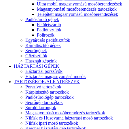
Ultra mobil magasnyomású mosóberendezések
Magasnyomású mosóberendezés tartozékok
Telepített magasnyomású mosóberendezések
Padlósúroló gépek
Felületszárító
Padlótisztítók
Polírozók
Egytárcsás padlótisztítók
Kárpittisztító gépek
Seprőgépek
Gőztisztítók
Használt gépeink
HÁZTARTÁSI GÉPEK
Háztartási porszívók
Háztartási magasnyomású mosók
TARTOZÉKOK/ALKATRÉSZEK
Porszívó tartozékok
Kárpittisztító tartozékok
Padlósúrológép tartozékok
Seprőgép tartozékok
Súroló korongok
Magasnyomású mosóberendezés tartozékok
Nilfisk és Husqvarna háztartási mosó tartozékok
Nilfisk ipari mosó tartozékok
Karcher háztartási gép tartozékok