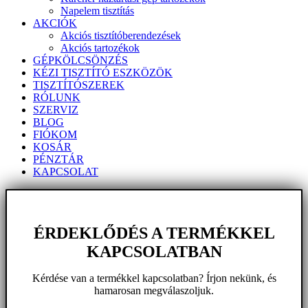
Napelem tisztítás
AKCIÓK
Akciós tisztítóberendezések
Akciós tartozékok
GÉPKÖLCSÖNZÉS
KÉZI TISZTÍTÓ ESZKÖZÖK
TISZTÍTÓSZEREK
RÓLUNK
SZERVIZ
BLOG
FIÓKOM
KOSÁR
PÉNZTÁR
KAPCSOLAT
ÉRDEKLŐDÉS A TERMÉKKEL
KAPCSOLATBAN
Kérdése van a termékkel kapcsolatban? Írjon nekünk, és
hamarosan megválaszoljuk.