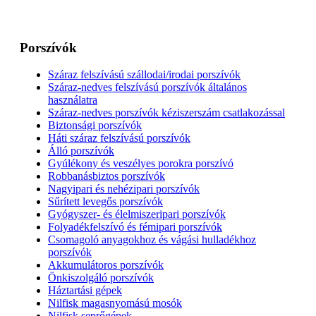
Porszívók
Száraz felszívású szállodai/irodai porszívók
Száraz-nedves felszívású porszívók általános
használatra
Száraz-nedves porszívók kéziszerszám csatlakozással
Biztonsági porszívók
Háti száraz felszívású porszívók
Álló porszívók
Gyúlékony és veszélyes porokra porszívó
Robbanásbiztos porszívók
Nagyipari és nehézipari porszívók
Sűrített levegős porszívók
Gyógyszer- és élelmiszeripari porszívók
Folyadékfelszívó és fémipari porszívók
Csomagoló anyagokhoz és vágási hulladékhoz
porszívók
Akkumulátoros porszívók
Önkiszolgáló porszívók
Háztartási gépek
Nilfisk magasnyomású mosók
Nilfisk seprőgépek