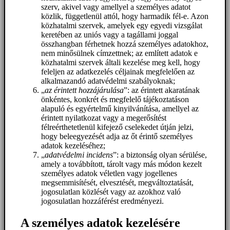
szerv, akivel vagy amellyel a személyes adatot
közlik, függetlenül attól, hogy harmadik fél-e. Azon
közhatalmi szervek, amelyek egy egyedi vizsgálat
keretében az uniós vagy a tagállami joggal
összhangban férhetnek hozzá személyes adatokhoz,
nem minősülnek címzettnek; az említett adatok e
közhatalmi szervek általi kezelése meg kell, hogy
feleljen az adatkezelés céljainak megfelelően az
alkalmazandó adatvédelmi szabályoknak;
„
az érintett hozzájárulása
”: az érintett akaratának
önkéntes, konkrét és megfelelő tájékoztatáson
alapuló és egyértelmű kinyilvánítása, amellyel az
érintett nyilatkozat vagy a megerősítést
félreérthetetlenül kifejező cselekedet útján jelzi,
hogy beleegyezését adja az őt érintő személyes
adatok kezeléséhez;
„
adatvédelmi incidens
”: a biztonság olyan sérülése,
amely a továbbított, tárolt vagy más módon kezelt
személyes adatok véletlen vagy jogellenes
megsemmisítését, elvesztését, megváltoztatását,
jogosulatlan közlését vagy az azokhoz való
jogosulatlan hozzáférést eredményezi.
A személyes adatok kezelésére