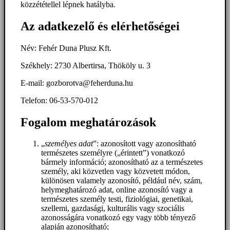
közzététellel lépnek hatályba.
Az adatkezelő és elérhetőségei
Név: Fehér Duna Plusz Kft.
Székhely: 2730 Albertirsa, Thököly u. 3
E-mail: gozborotva@feherduna.hu
Telefon: 06-53-570-012
Fogalom meghatározások
„
személyes adat
”: azonosított vagy azonosítható
természetes személyre („érintett”) vonatkozó
bármely információ; azonosítható az a természetes
személy, aki közvetlen vagy közvetett módon,
különösen valamely azonosító, például név, szám,
helymeghatározó adat, online azonosító vagy a
természetes személy testi, fiziológiai, genetikai,
szellemi, gazdasági, kulturális vagy szociális
azonosságára vonatkozó egy vagy több tényező
alapján azonosítható;