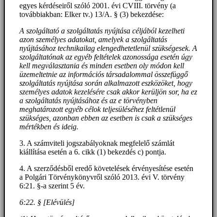
egyes kérdéseiről szóló 2001. évi CVIII. törvény (a
továbbiakban: Elker tv.) 13/A. § (3) bekezdése:
A szolgáltató a szolgáltatás nyújtása céljából kezelheti
azon személyes adatokat, amelyek a szolgáltatás
nyújtásához technikailag elengedhetetlenül szükségesek. A
szolgáltatónak az egyéb feltételek azonossága esetén úgy
kell megválasztania és minden esetben oly módon kell
üzemeltetnie az információs társadalommal összefüggő
szolgáltatás nyújtása során alkalmazott eszközöket, hogy
személyes adatok kezelésére csak akkor kerüljön sor, ha ez
a szolgáltatás nyújtásához és az e törvényben
meghatározott egyéb célok teljesüléséhez feltétlenül
szükséges, azonban ebben az esetben is csak a szükséges
mértékben és ideig.
3. A számviteli jogszabályoknak megfelelő számlát
kiállítása esetén a 6. cikk (1) bekezdés c) pontja.
4. A szerződésből eredő követelések érvényesítése esetén
a Polgári Törvénykönyvről szóló 2013. évi V. törvény
6:21. §-a szerint 5 év.
6:22. § [Elévülés]