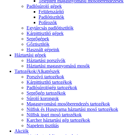
Telepített magasnyomású mosóberendezések
Padlósúroló gépek
Felületszárító
Padlótisztítók
Polírozók
Egytárcsás padlótisztítók
Kárpittisztító gépek
Seprőgépek
Gőztisztítók
Használt gépeink
Háztartási gépek
Háztartási porszívók
Háztartási magasnyomású mosók
Tartozékok/Alkatrészek
Porszívó tartozékok
Kárpittisztító tartozékok
Padlósúrológép tartozékok
Seprőgép tartozékok
Súroló korongok
Magasnyomású mosóberendezés tartozékok
Nilfisk és Husqvarna háztartási mosó tartozékok
Nilfisk ipari mosó tartozékok
Karcher háztartási gép tartozékok
Napelem tisztítás
Akciók