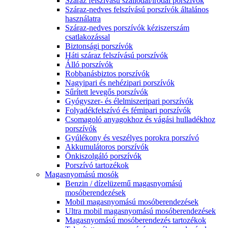
Száraz felszívású szállodai/irodai porszívók
Száraz-nedves felszívású porszívók általános
használatra
Száraz-nedves porszívók kéziszerszám
csatlakozással
Biztonsági porszívók
Háti száraz felszívású porszívók
Álló porszívók
Robbanásbiztos porszívók
Nagyipari és nehézipari porszívók
Sűrített levegős porszívók
Gyógyszer- és élelmiszeripari porszívók
Folyadékfelszívó és fémipari porszívók
Csomagoló anyagokhoz és vágási hulladékhoz
porszívók
Gyúlékony és veszélyes porokra porszívó
Akkumulátoros porszívók
Önkiszolgáló porszívók
Porszívó tartozékok
Magasnyomású mosók
Benzin / dízelüzemű magasnyomású
mosóberendezések
Mobil magasnyomású mosóberendezések
Ultra mobil magasnyomású mosóberendezések
Magasnyomású mosóberendezés tartozékok