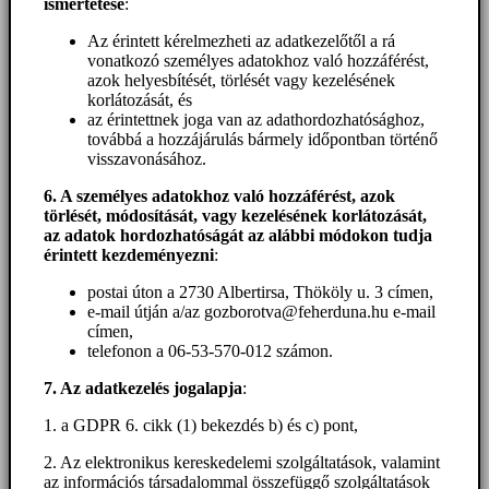
ismertetése
:
Az érintett kérelmezheti az adatkezelőtől a rá
vonatkozó személyes adatokhoz való hozzáférést,
azok helyesbítését, törlését vagy kezelésének
korlátozását, és
az érintettnek joga van az adathordozhatósághoz,
továbbá a hozzájárulás bármely időpontban történő
visszavonásához.
6. A személyes adatokhoz
való hozzáférést
, azok
törlését, módosítását, vagy kezelésének korlátozását,
az adatok hordozhatóságát az alábbi módokon tudja
érintett kezdeményezni
:
postai úton a 2730 Albertirsa, Thököly u. 3 címen,
e-mail útján a/az gozborotva@feherduna.hu e-mail
címen,
telefonon a 06-53-570-012 számon.
7. Az adatkezelés jogalapja
:
1. a GDPR 6. cikk (1) bekezdés b) és c) pont,
2. Az elektronikus kereskedelemi szolgáltatások, valamint
az információs társadalommal összefüggő szolgáltatások