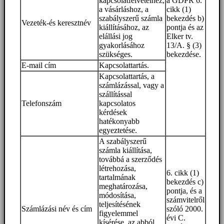
kapcsolatfelvételhez,
a GDPR 6.
a vásárláshoz, a
cikk (1)
szabályszerű számla
bekezdés b)
Vezeték-és keresztnév
kiállításához, az
pontja és az
elállási jog
Elker tv.
gyakorlásához
13/A. § (3)
szükséges.
bekezdése.
E-mail cím
Kapcsolattartás.
Kapcsolattartás, a
számlázással, vagy a
szállítással
Telefonszám
kapcsolatos
kérdések
hatékonyabb
egyeztetése.
A szabályszerű
számla kiállítása,
továbbá a szerződés
létrehozása,
6. cikk (1)
tartalmának
bekezdés c)
meghatározása,
pontja, és a
módosítása,
számvitelről
teljesítésének
Számlázási név és cím
szóló 2000.
figyelemmel
évi C.
kísérése, az abból