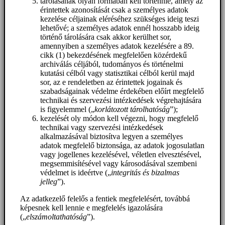
tárolásának olyan formában kell történnie, amely az
érintettek azonosítását csak a személyes adatok
kezelése céljainak eléréséhez szükséges ideig teszi
lehetővé; a személyes adatok ennél hosszabb ideig
történő tárolására csak akkor kerülhet sor,
amennyiben a személyes adatok kezelésére a 89.
cikk (1) bekezdésének megfelelően közérdekű
archiválás céljából, tudományos és történelmi
kutatási célból vagy statisztikai célból kerül majd
sor, az e rendeletben az érintettek jogainak és
szabadságainak védelme érdekében előírt megfelelő
technikai és szervezési intézkedések végrehajtására
is figyelemmel („
korlátozott tárolhatóság
”);
kezelését oly módon kell végezni, hogy megfelelő
technikai vagy szervezési intézkedések
alkalmazásával biztosítva legyen a személyes
adatok megfelelő biztonsága, az adatok jogosulatlan
vagy jogellenes kezelésével, véletlen elvesztésével,
megsemmisítésével vagy károsodásával szembeni
védelmet is ideértve („
integritás és bizalmas
jelleg
”).
Az adatkezelő felelős a fentiek megfelelésért, továbbá
képesnek kell lennie e megfelelés igazolására
(„
elszámoltathatóság
”).