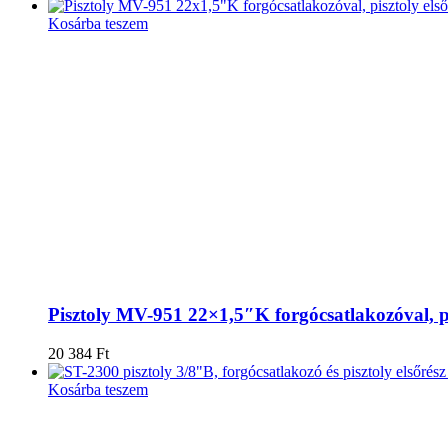
Kosárba teszem
Pisztoly MV-951 22×1,5″K forgócsatlakozóval, pis
20 384
Ft
Kosárba teszem