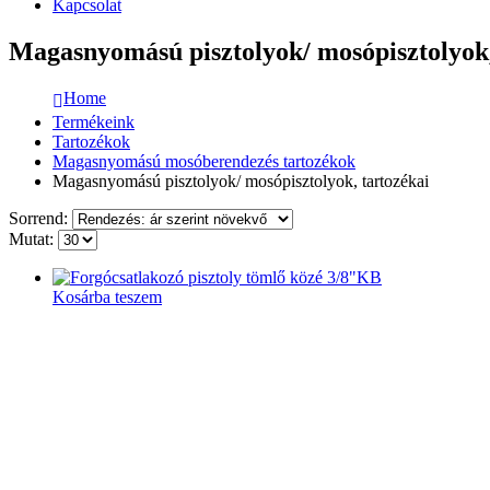
Kapcsolat
Magasnyomású pisztolyok/ mosópisztolyok,
Home
Termékeink
Tartozékok
Magasnyomású mosóberendezés tartozékok
Magasnyomású pisztolyok/ mosópisztolyok, tartozékai
Sorrend:
Mutat:
Kosárba teszem