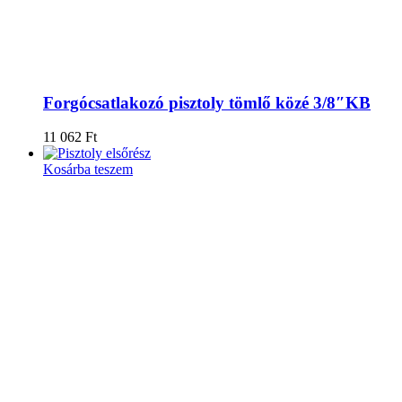
Forgócsatlakozó pisztoly tömlő közé 3/8″KB
11 062
Ft
Kosárba teszem