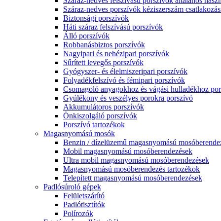
Száraz-nedves felszívású porszívók általános haszn
Száraz-nedves porszívók kéziszerszám csatlakozás
Biztonsági porszívók
Háti száraz felszívású porszívók
Álló porszívók
Robbanásbiztos porszívók
Nagyipari és nehézipari porszívók
Sűrített levegős porszívók
Gyógyszer- és élelmiszeripari porszívók
Folyadékfelszívó és fémipari porszívók
Csomagoló anyagokhoz és vágási hulladékhoz por
Gyúlékony és veszélyes porokra porszívó
Akkumulátoros porszívók
Önkiszolgáló porszívók
Porszívó tartozékok
Magasnyomású mosók
Benzin / dízelüzemű magasnyomású mosóberende
Mobil magasnyomású mosóberendezések
Ultra mobil magasnyomású mosóberendezések
Magasnyomású mosóberendezés tartozékok
Telepített magasnyomású mosóberendezések
Padlósúroló gépek
Felületszárító
Padlótisztítók
Polírozók