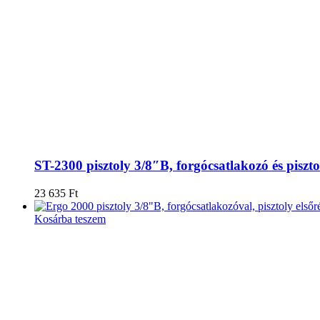
ST-2300 pisztoly 3/8″B, forgócsatlakozó és piszto
23 635
Ft
Kosárba teszem