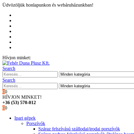
Üdvözöljük honlapunkon és webáruházunkban!
Kezdőoldal
Rólunk
Hivatalos garancia és márkaszervíz
Blog
Fiókom
Kosár
Pénztár
Hívjon minket:
+36 (53) 570-012
Search
Search
0
0
HÍVJON MINKET!
+36 (53) 570-012
0
0
Ipari gépek
Porszívók
Száraz felszívású szállodai/irodai porszívók