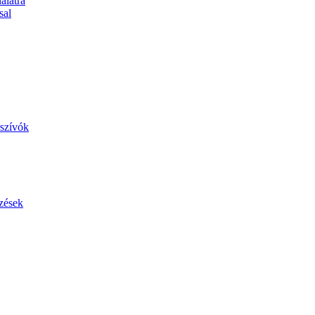
álatra
sal
szívók
zések