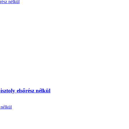
ztoly elsőrész nélkül