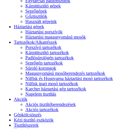
Egytárcsás padlótisztítók
Kárpittisztító gépek
Seprőgépek
Gőztisztítók
Használt gépeink
Háztartási gépek
Háztartási porszívók
Háztartási magasnyomású mosók
Tartozékok/Alkatrészek
Porszívó tartozékok
Kárpittisztító tartozékok
Padlósúrológép tartozékok
Seprőgép tartozékok
Súroló korongok
Magasnyomású mosóberendezés tartozékok
Nilfisk és Husqvarna háztartási mosó tartozékok
Nilfisk ipari mosó tartozékok
Karcher háztartási gép tartozékok
Napelem tisztítás
Akciók
Akciós tisztítóberendezések
Akciós tartozékok
Gépkölcsönzés
Kézi tisztító eszközök
Tisztítószerek