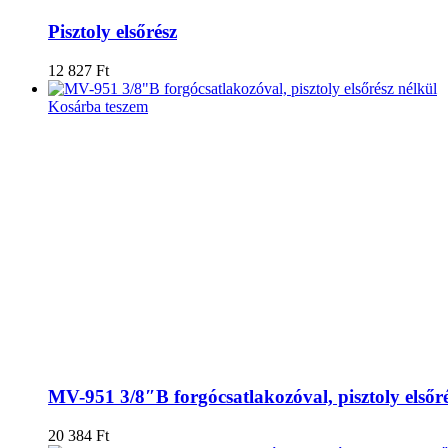
Pisztoly elsőrész
12 827
Ft
Kosárba teszem
MV-951 3/8″B forgócsatlakozóval, pisztoly elsőré
20 384
Ft