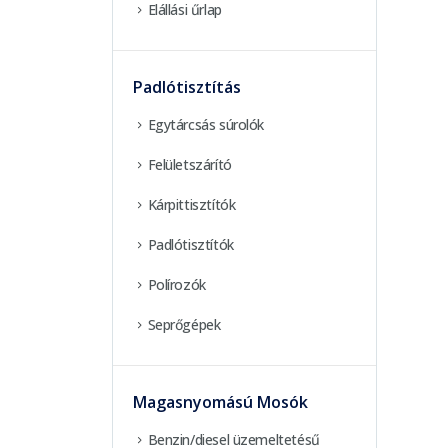
Elállási űrlap
Padlótisztítás
Egytárcsás súrolók
Felületszárító
Kárpittisztítók
Padlótisztítók
Polírozók
Seprőgépek
Magasnyomású Mosók
Benzin/diesel üzemeltetésű