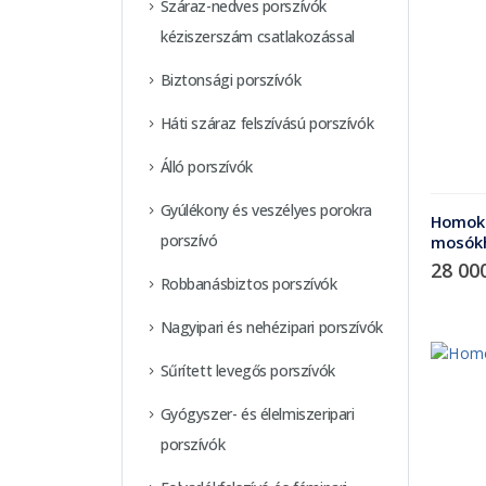
Száraz-nedves porszívók
kéziszerszám csatlakozással
Biztonsági porszívók
Háti száraz felszívású porszívók
Álló porszívók
Gyúlékony és veszélyes porokra
Homoks
porszívó
mosók
28 00
Robbanásbiztos porszívók
Nagyipari és nehézipari porszívók
Sűrített levegős porszívók
Gyógyszer- és élelmiszeripari
porszívók