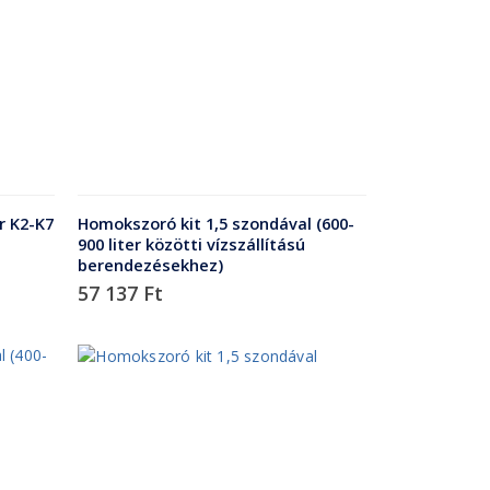
r K2-K7
Homokszoró kit 1,5 szondával (600-
900 liter közötti vízszállítású
berendezésekhez)
57 137
Ft