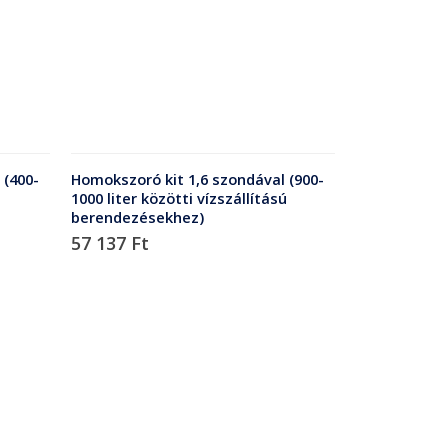
 (400-
Homokszoró kit 1,6 szondával (900-
1000 liter közötti vízszállítású
berendezésekhez)
57 137
Ft