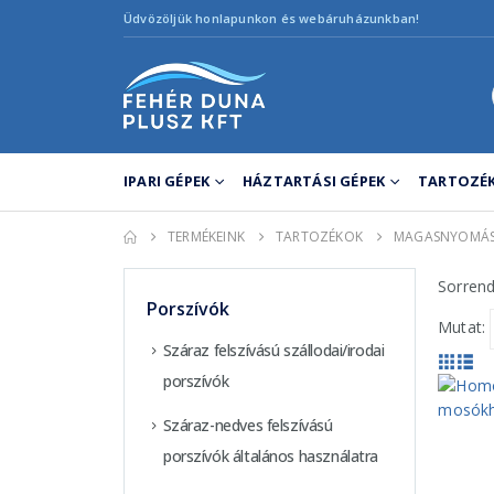
Üdvözöljük honlapunkon és webáruházunkban!
IPARI GÉPEK
HÁZTARTÁSI GÉPEK
TARTOZÉK
TERMÉKEINK
TARTOZÉKOK
MAGASNYOMÁS
Sorrend
Porszívók
Mutat:
Száraz felszívású szállodai/irodai
porszívók
Száraz-nedves felszívású
porszívók általános használatra