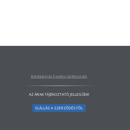
Bankkártyás fizetési tájékoztató
AZ ÁRAK TÁJÉKOZTATÓ JELLEGŰEK!
ELÁLLÁS A SZERZŐDÉSTŐL