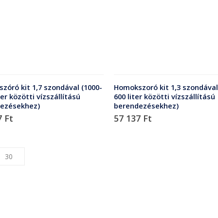
zóró kit 1,7 szondával (1000-
Homokszoró kit 1,3 szondával
ter közötti vízszállítású
600 liter közötti vízszállítású
ezésekhez)
berendezésekhez)
7
Ft
57 137
Ft