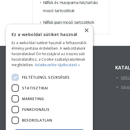
Nilfisk és Husqvarna háztartási
mosó tartozékok
Nilfisk ipari mosó tartozékok
×
Ez a weboldal sütiket használ
Ez a weboldal sütiket használ a felhasználói
Keressen minket!
élmény javítása érdekében. A weboldalunk
használatával Ön hozzájárul az összes süti
használatához, a Cookie szabályzatunknak
megfelelően.
Adatkezelési tájékoztató »
ELÉRHETŐSÉGÜNK
KATA
FELTÉTLENÜL SZÜKSÉGES
Nilfi
TELEPHELY:
2730 Albertirsa, Thököly u. 3.
Vipe
STATISZTIKAI
TELEFON:
MARKETING
+36 (53) 570-012
FUNKCIONÁLIS
E-MAIL:
gozborotva@feherduna.hu
BESOROLATLAN
NYITVA TARTÁS: