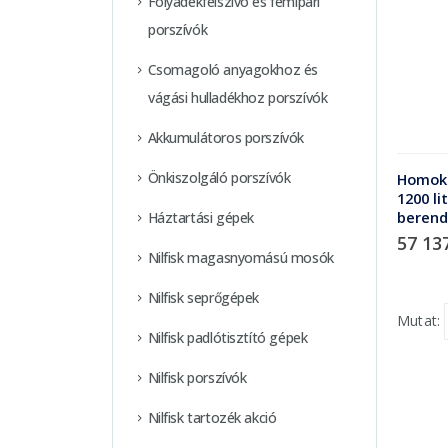
Folyadékfelszívó és fémipari
porszívók
Csomagoló anyagokhoz és
vágási hulladékhoz porszívók
Akkumulátoros porszívók
Önkiszolgáló porszívók
Homoks
1200 li
berend
Háztartási gépek
57 13
Nilfisk magasnyomású mosók
Nilfisk seprőgépek
Mutat:
Nilfisk padlótisztító gépek
Nilfisk porszívók
Nilfisk tartozék akció