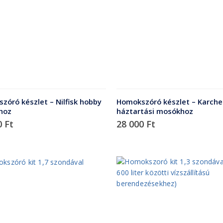
zóró készlet – Nilfisk hobby
Homokszóró készlet – Karche
hoz
háztartási mosókhoz
0
Ft
28 000
Ft