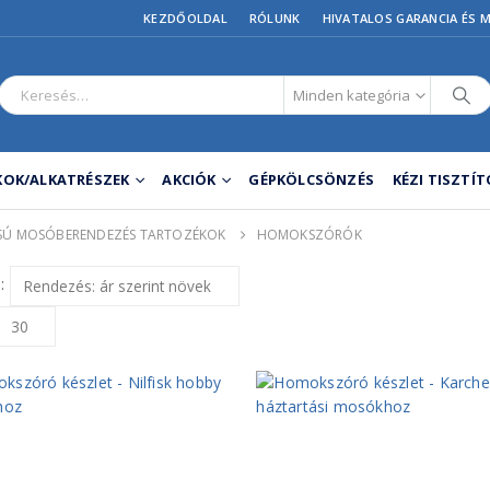
KEZDŐOLDAL
RÓLUNK
HIVATALOS GARANCIA ÉS 
Minden kategória
OK/ALKATRÉSZEK
AKCIÓK
GÉPKÖLCSÖNZÉS
KÉZI TISZTÍ
Ú MOSÓBERENDEZÉS TARTOZÉKOK
HOMOKSZÓRÓK
: