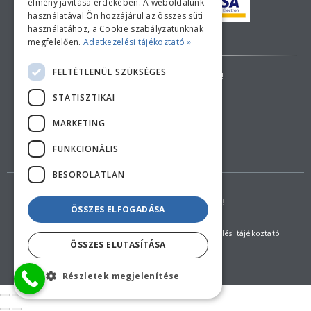
élmény javítása érdekében. A weboldalunk
használatával Ön hozzájárul az összes süti
használatához, a Cookie szabályzatunknak
Bankkártyás fizetési tájékoztató
megfelelően.
Adatkezelési tájékoztató »
FELTÉTLENÜL SZÜKSÉGES
AZ ÁRAK TÁJÉKOZTATÓ JELLEGŰEK!
STATISZTIKAI
ELÁLLÁS A SZERZŐDÉSTŐL
MARKETING
FUNKCIONÁLIS
BESOROLATLAN
Copyright © 2018 feherduna.hu - Minden jog fenntartva!
ÖSSZES ELFOGADÁSA
Általános szerződési feltételek (ÁSZF)
Adatkezelési tájékoztató
ÖSSZES ELUTASÍTÁSA
Részletek megjelenítése