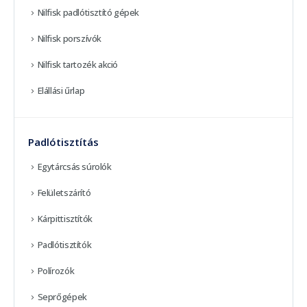
Nilfisk padlótisztító gépek
Nilfisk porszívók
Nilfisk tartozék akció
Elállási űrlap
Padlótisztítás
Egytárcsás súrolók
Felületszárító
Kárpittisztítók
Padlótisztítók
Polírozók
Seprőgépek