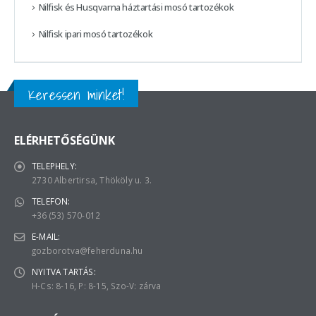
Nilfisk és Husqvarna háztartási mosó tartozékok
Nilfisk ipari mosó tartozékok
Keressen minket!
ELÉRHETŐSÉGÜNK
TELEPHELY:
2730 Albertirsa, Thököly u. 3.
TELEFON:
+36 (53) 570-012
E-MAIL:
gozborotva@feherduna.hu
NYITVA TARTÁS:
H-Cs: 8-16, P: 8-15, Szo-V: zárva