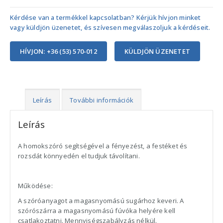
Kérdése van a termékkel kapcsolatban? Kérjük hívjon minket
vagy küldjön üzenetet, és szívesen megválaszoljuk a kérdéseit.
HÍVJON: +36 (53) 570-012
KÜLDJÖN ÜZENETET
Leírás
További információk
Leírás
A homokszóró segítségével a fényezést, a festéket és
rozsdát könnyedén el tudjuk távolítani.
Működése:
A szóróanyagot a magasnyomású sugárhoz keveri. A
szórószárra a magasnyomású fúvóka helyére kell
csatlakoztatni. Mennyiségszabályzás nélkül.