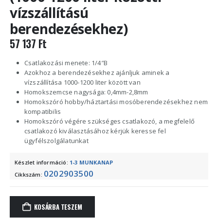
vízszállítású
berendezésekhez)
57 137
Ft
Csatlakozási menete: 1/4″B
Azokhoz a berendezésekhez ajánljuk aminek a
vízszállítása 1000-1200 liter között van
Homokszemcse nagysága: 0,4mm-2,8mm
Homokszóró hobby/háztartási mosóberendezésekhez nem
kompatibilis
Homokszóró végére szükséges csatlakozó, a megfelelő
csatlakozó kiválasztásához kérjük keresse fel
ügyfélszolgálatunkat
Készlet információ:
1-3 MUNKANAP
0202903500
Cikkszám:
KOSÁRBA TESZEM