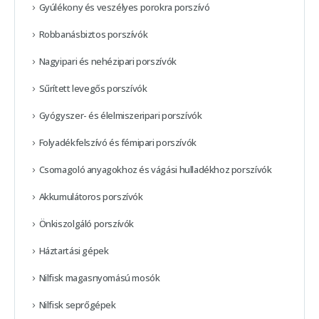
Gyúlékony és veszélyes porokra porszívó
Robbanásbiztos porszívók
Nagyipari és nehézipari porszívók
Sűrített levegős porszívók
Gyógyszer- és élelmiszeripari porszívók
Folyadékfelszívó és fémipari porszívók
Csomagoló anyagokhoz és vágási hulladékhoz porszívók
Akkumulátoros porszívók
Önkiszolgáló porszívók
Háztartási gépek
Nilfisk magasnyomású mosók
Nilfisk seprőgépek