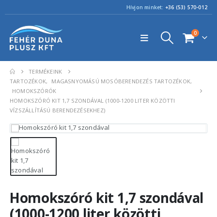
Hívjon minket:
+36 (53) 570-012
0
TERMÉKEINK
TARTOZÉKOK
,
MAGASNYOMÁSÚ MOSÓBERENDEZÉS TARTOZÉKOK
,
HOMOKSZÓRÓK
HOMOKSZÓRÓ KIT 1,7 SZONDÁVAL (1000-1200 LITER KÖZÖTTI
VÍZSZÁLLÍTÁSÚ BERENDEZÉSEKHEZ)
Homokszóró kit 1,7 szondával
(1000-1200 liter közötti