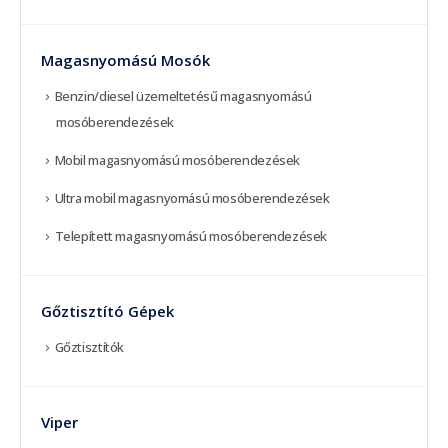
Magasnyomású Mosók
Benzin/diesel üzemeltetésű magasnyomású
mosóberendezések
Mobil magasnyomású mosóberendezések
Ultra mobil magasnyomású mosóberendezések
Telepített magasnyomású mosóberendezések
Gőztisztító Gépek
Gőztisztítók
Viper