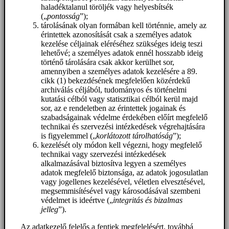
haladéktalanul töröljék vagy helyesbítsék
(„
pontosság
”);
tárolásának olyan formában kell történnie, amely az
érintettek azonosítását csak a személyes adatok
kezelése céljainak eléréséhez szükséges ideig teszi
lehetővé; a személyes adatok ennél hosszabb ideig
történő tárolására csak akkor kerülhet sor,
amennyiben a személyes adatok kezelésére a 89.
cikk (1) bekezdésének megfelelően közérdekű
archiválás céljából, tudományos és történelmi
kutatási célból vagy statisztikai célból kerül majd
sor, az e rendeletben az érintettek jogainak és
szabadságainak védelme érdekében előírt megfelelő
technikai és szervezési intézkedések végrehajtására
is figyelemmel („
korlátozott tárolhatóság
”);
kezelését oly módon kell végezni, hogy megfelelő
technikai vagy szervezési intézkedések
alkalmazásával biztosítva legyen a személyes
adatok megfelelő biztonsága, az adatok jogosulatlan
vagy jogellenes kezelésével, véletlen elvesztésével,
megsemmisítésével vagy károsodásával szembeni
védelmet is ideértve („
integritás és bizalmas
jelleg
”).
Az adatkezelő felelős a fentiek megfelelésért, továbbá