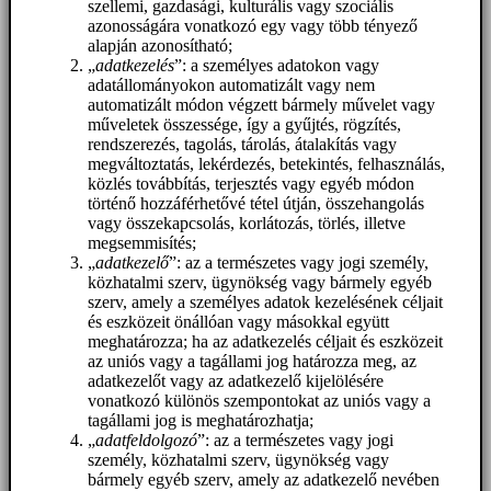
szellemi, gazdasági, kulturális vagy szociális
azonosságára vonatkozó egy vagy több tényező
alapján azonosítható;
„
adatkezelés
”: a személyes adatokon vagy
adatállományokon automatizált vagy nem
automatizált módon végzett bármely művelet vagy
műveletek összessége, így a gyűjtés, rögzítés,
rendszerezés, tagolás, tárolás, átalakítás vagy
megváltoztatás, lekérdezés, betekintés, felhasználás,
közlés továbbítás, terjesztés vagy egyéb módon
történő hozzáférhetővé tétel útján, összehangolás
vagy összekapcsolás, korlátozás, törlés, illetve
megsemmisítés;
„
adatkezelő
”: az a természetes vagy jogi személy,
közhatalmi szerv, ügynökség vagy bármely egyéb
szerv, amely a személyes adatok kezelésének céljait
és eszközeit önállóan vagy másokkal együtt
meghatározza; ha az adatkezelés céljait és eszközeit
az uniós vagy a tagállami jog határozza meg, az
adatkezelőt vagy az adatkezelő kijelölésére
vonatkozó különös szempontokat az uniós vagy a
tagállami jog is meghatározhatja;
„
adatfeldolgozó
”: az a természetes vagy jogi
személy, közhatalmi szerv, ügynökség vagy
bármely egyéb szerv, amely az adatkezelő nevében