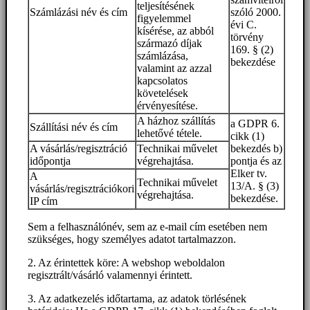
teljesítésének
Számlázási név és cím
szóló 2000.
figyelemmel
évi C.
kísérése, az abból
törvény
származó díjak
169. § (2)
számlázása,
bekezdése
valamint az azzal
kapcsolatos
követelések
érvényesítése.
A házhoz szállítás
a GDPR 6.
Szállítási név és cím
lehetővé tétele.
cikk (1)
A vásárlás/regisztráció
Technikai művelet
bekezdés b)
időpontja
végrehajtása.
pontja és az
Elker tv.
A
Technikai művelet
13/A. § (3)
vásárlás/regisztrációkori
végrehajtása.
bekezdése.
IP cím
Sem a felhasználónév, sem az e-mail cím esetében nem
szükséges, hogy személyes adatot tartalmazzon.
2. Az érintettek köre: A webshop weboldalon
regisztrált/vásárló valamennyi érintett.
3. Az adatkezelés időtartama, az adatok törlésének