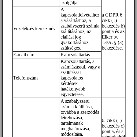
szolgálja.
A
kapcsolatfelvételhez,
a GDPR 6.
a vásárláshoz, a
cikk (1)
szabályszerű számla
bekezdés b)
Vezeték-és keresztnév
kiállításához, az
pontja és az
elállási jog
Elker tv.
gyakorlásához
13/A. § (3)
szükséges.
bekezdése.
E-mail cím
Kapcsolattartás.
Kapcsolattartás, a
számlázással, vagy a
szállítással
Telefonszám
kapcsolatos
kérdések
hatékonyabb
egyeztetése.
A szabályszerű
számla kiállítása,
továbbá a szerződés
létrehozása,
6. cikk (1)
tartalmának
bekezdés c)
meghatározása,
pontja, és a
módosítása,
számvitelről