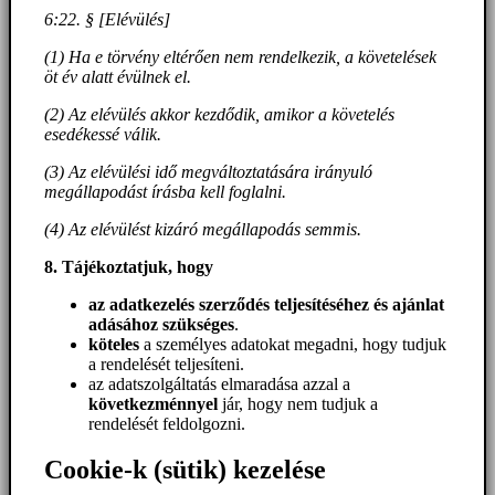
6:22. § [Elévülés]
(1) Ha e törvény eltérően nem rendelkezik, a követelések
öt év alatt évülnek el.
(2) Az elévülés akkor kezdődik, amikor a követelés
esedékessé válik.
(3) Az elévülési idő megváltoztatására irányuló
megállapodást írásba kell foglalni.
(4) Az elévülést kizáró megállapodás semmis.
8. Tájékoztatjuk, hogy
az adatkezelés szerződés teljesítéséhez és ajánlat
adásához szükséges
.
köteles
a személyes adatokat megadni, hogy tudjuk
a rendelését teljesíteni.
az adatszolgáltatás elmaradása azzal a
következménnyel
jár, hogy nem tudjuk a
rendelését feldolgozni.
Cookie-k (sütik) kezelése