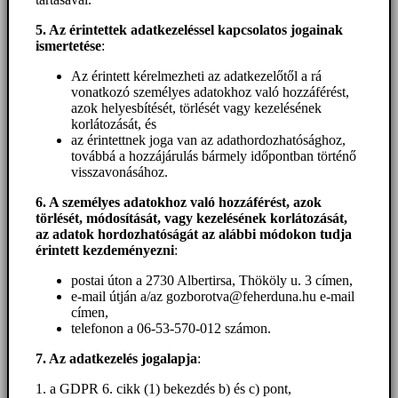
5. A
z érintettek adatkezeléssel kapcsolatos jogainak
ismertetése
:
Az érintett kérelmezheti az adatkezelőtől a rá
vonatkozó személyes adatokhoz való hozzáférést,
azok helyesbítését, törlését vagy kezelésének
korlátozását, és
az érintettnek joga van az adathordozhatósághoz,
továbbá a hozzájárulás bármely időpontban történő
visszavonásához.
6. A személyes adatokhoz
való hozzáférést
, azok
törlését, módosítását, vagy kezelésének korlátozását,
az adatok hordozhatóságát az alábbi módokon tudja
érintett kezdeményezni
:
postai úton a 2730 Albertirsa, Thököly u. 3 címen,
e-mail útján a/az gozborotva@feherduna.hu e-mail
címen,
telefonon a 06-53-570-012 számon.
7. Az adatkezelés jogalapja
:
1. a GDPR 6. cikk (1) bekezdés b) és c) pont,