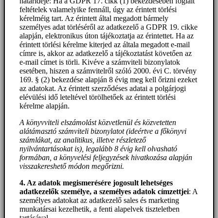
határideje: Ha a GDPR 17. cikk (1) bekezdésében foglalt
feltételek valamelyike fennáll, úgy az érintett törlési
kérelméig tart. Az érintett által megadott bármely
személyes adat törléséről az adatkezelő a GDPR 19. cikke
alapján, elektronikus úton tájékoztatja az érintettet. Ha az
érintett törlési kérelme kiterjed az általa megadott e-mail
címre is, akkor az adatkezelő a tájékoztatást követően az
e-mail címet is törli. Kivéve a számviteli bizonylatok
esetében, hiszen a számvitelről szóló 2000. évi C. törvény
169. § (2) bekezdése alapján 8 évig meg kell őrizni ezeket
az adatokat. Az érintett szerződéses adatai a polgárjogi
elévülési idő leteltével törölhetőek az érintett törlési
kérelme alapján.
A könyvviteli elszámolást közvetlenül és közvetetten
alátámasztó számviteli bizonylatot (ideértve a főkönyvi
számlákat, az analitikus, illetve részletező
nyilvántartásokat is), legalább 8 évig kell olvasható
formában, a könyvelési feljegyzések hivatkozása alapján
visszakereshető módon megőrizni.
4. Az adatok megismerésére jogosult lehetséges
adatkezelők személye, a személyes adatok címzettjei
: A
személyes adatokat az adatkezelő sales és marketing
munkatársai kezelhetik, a fenti alapelvek tiszteletben
tartásával.