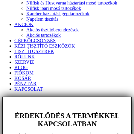
Nilfisk és Husqvarna háztartási mosó tartozékok
Nilfisk ipari mosó tartozékok
Karcher háztartási gép tartozékok
Napelem tisztítás
AKCIÓK
Akciós tisztítóberendezések
Akciós tartozékok
GÉPKÖLCSÖNZÉS
KÉZI TISZTÍTÓ ESZKÖZÖK
TISZTÍTÓSZEREK
RÓLUNK
SZERVIZ
BLOG
FIÓKOM
KOSÁR
PÉNZTÁR
KAPCSOLAT
ÉRDEKLŐDÉS A TERMÉKKEL
KAPCSOLATBAN