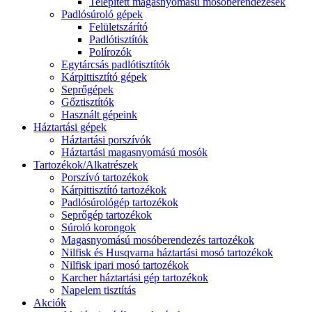
Telepített magasnyomású mosóberendezések
Padlósúroló gépek
Felületszárító
Padlótisztítók
Polírozók
Egytárcsás padlótisztítók
Kárpittisztító gépek
Seprőgépek
Gőztisztítók
Használt gépeink
Háztartási gépek
Háztartási porszívók
Háztartási magasnyomású mosók
Tartozékok/Alkatrészek
Porszívó tartozékok
Kárpittisztító tartozékok
Padlósúrológép tartozékok
Seprőgép tartozékok
Súroló korongok
Magasnyomású mosóberendezés tartozékok
Nilfisk és Husqvarna háztartási mosó tartozékok
Nilfisk ipari mosó tartozékok
Karcher háztartási gép tartozékok
Napelem tisztítás
Akciók