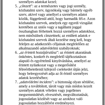
személyes adatokat kezel;
„
címzett
”: az a természetes vagy jogi személy,
közhatalmi szerv, ügynökség vagy bármely egyéb
szerv, akivel vagy amellyel a személyes adatot
közlik, függetlenül attól, hogy harmadik fél-e. Azon
közhatalmi szervek, amelyek egy egyedi vizsgálat
keretében az uniós vagy a tagállami joggal
összhangban férhetnek hozzá személyes adatokhoz,
nem minősülnek címzettnek; az említett adatok e
közhatalmi szervek általi kezelése meg kell, hogy
feleljen az adatkezelés céljainak megfelelően az
alkalmazandó adatvédelmi szabályoknak;
„
az érintett hozzájárulása
”: az érintett akaratának
önkéntes, konkrét és megfelelő tájékoztatáson
alapuló és egyértelmű kinyilvánítása, amellyel az
érintett nyilatkozat vagy a megerősítést
félreérthetetlenül kifejező cselekedet útján jelzi,
hogy beleegyezését adja az őt érintő személyes
adatok kezeléséhez;
„
adatvédelmi incidens
”: a biztonság olyan sérülése,
amely a továbbított, tárolt vagy más módon kezelt
személyes adatok véletlen vagy jogellenes
megsemmisítését, elvesztését, megváltoztatását,
jogosulatlan közlését vagy az azokhoz való
jogosulatlan hozzáférést eredményezi.