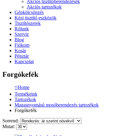
Akciós tisztítóberendezések
Akciós tartozékok
Gépkölcsönzés
Kézi tisztító eszközök
Tisztítószerek
Rólunk
Szerviz
Blog
Fiókom
Kosár
Pénztár
Kapcsolat
Forgókefék
Home
Termékeink
Tartozékok
Magasnyomású mosóberendezés tartozékok
Forgókefék
Sorrend:
Mutat: