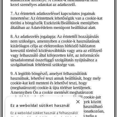
kezel személyes adatokat az adatkezelő.
7. Az érintettek adatkezeléssel kapcsolatos jogainak
ismertetése: Az érintettnek lehetőségük van a cookie-kat
törölni a böngészők Eszközök/Beállítások menüjében
általában az Adatvédelem menüpont beállításai alatt.
8. Az adatkezelés jogalapja: Az érintettől hozzájárulás
nem szükséges, amennyiben a cookie-k használatának
kizárólagos célja az elektronikus hírközlő hálózaton
keresztül történő közléstovábbítás vagy arra az előfizető
vagy felhasználó által kifejezetten kért, az információs
társadalommal összefüggő szolgáltatás nyújtásához a
szolgáltatónak feltétlenül szüksége van.
9. A legtöbb böngésző, amelyet felhasználóink
használnak, lehetővé teszi annak beállítását, hogy mely
cookie-kat kell menteni és lehetővé teszi, hogy
(meghatározott) cookie-k újra törlésre kerüljenek.
Amennyiben Ön a cookie mentését meghatározott
weboldalakon korlátozza vagy harmadik fél cookie-jait
×
nem engedélyezi, úgy ez bizonyos körülmények között
Ez a weboldal sütiket használ
oda vezethet, hogy weboldalunk többé nem használható
teljes egészében. Itt talál információkat arra vonatkozóan,
Ez a weboldal sütiket használ a felhasználói
hogy a szokásos böngészők esetében hogyan tudja a