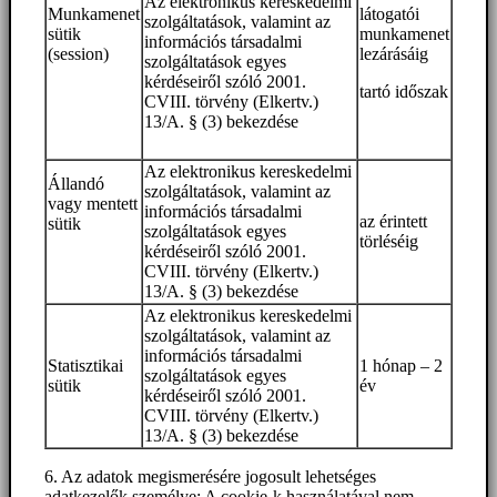
Az elektronikus kereskedelmi
Munkamenet
látogatói
szolgáltatások, valamint az
sütik
munkamenet
információs társadalmi
(session)
lezárásáig
szolgáltatások egyes
kérdéseiről szóló 2001.
tartó időszak
CVIII. törvény (Elkertv.)
13/A. § (3) bekezdése
Az elektronikus kereskedelmi
Állandó
szolgáltatások, valamint az
vagy mentett
információs társadalmi
az érintett
sütik
szolgáltatások egyes
törléséig
kérdéseiről szóló 2001.
CVIII. törvény (Elkertv.)
13/A. § (3) bekezdése
Az elektronikus kereskedelmi
szolgáltatások, valamint az
információs társadalmi
Statisztikai
1 hónap – 2
szolgáltatások egyes
sütik
év
kérdéseiről szóló 2001.
CVIII. törvény (Elkertv.)
13/A. § (3) bekezdése
6. Az adatok megismerésére jogosult lehetséges
adatkezelők személye: A cookie-k használatával nem