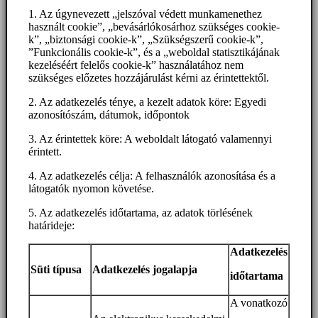
1. Az úgynevezett „jelszóval védett munkamenethez
használt cookie”, „bevásárlókosárhoz szükséges cookie-
k”, „biztonsági cookie-k”, „Szükségszerű cookie-k”,
”Funkcionális cookie-k”, és a „weboldal statisztikájának
kezeléséért felelős cookie-k” használatához nem
szükséges előzetes hozzájárulást kérni az érintettektől.
2. Az adatkezelés ténye, a kezelt adatok köre: Egyedi
azonosítószám, dátumok, időpontok
3. Az érintettek köre: A weboldalt látogató valamennyi
érintett.
4. Az adatkezelés célja: A felhasználók azonosítása és a
látogatók nyomon követése.
5. Az adatkezelés időtartama, az adatok törlésének
határideje:
Adatkezelés
Süti típusa
Adatkezelés jogalapja
időtartama
A vonatkozó