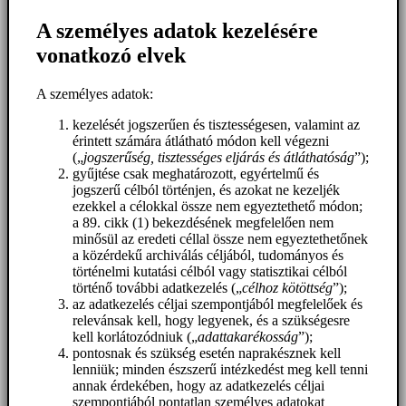
A személyes adatok kezelésére
vonatkozó elvek
A személyes adatok:
kezelését jogszerűen és tisztességesen, valamint az
érintett számára átlátható módon kell végezni
(„
jogszerűség, tisztességes eljárás és átláthatóság
”);
gyűjtése csak meghatározott, egyértelmű és
jogszerű célból történjen, és azokat ne kezeljék
ezekkel a célokkal össze nem egyeztethető módon;
a 89. cikk (1) bekezdésének megfelelően nem
minősül az eredeti céllal össze nem egyeztethetőnek
a közérdekű archiválás céljából, tudományos és
történelmi kutatási célból vagy statisztikai célból
történő további adatkezelés („
célhoz kötöttség
”);
az adatkezelés céljai szempontjából megfelelőek és
relevánsak kell, hogy legyenek, és a szükségesre
kell korlátozódniuk („
adattakarékosság
”);
pontosnak és szükség esetén naprakésznek kell
lenniük; minden észszerű intézkedést meg kell tenni
annak érdekében, hogy az adatkezelés céljai
szempontjából pontatlan személyes adatokat