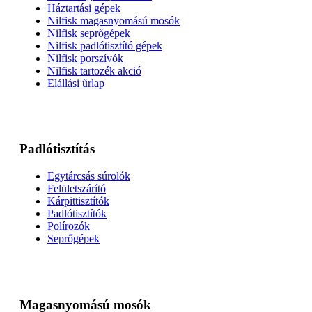
Háztartási gépek
Nilfisk magasnyomású mosók
Nilfisk seprőgépek
Nilfisk padlótisztító gépek
Nilfisk porszívók
Nilfisk tartozék akció
Elállási űrlap
Padlótisztítás
Egytárcsás súrolók
Felületszárító
Kárpittisztítók
Padlótisztítók
Polírozók
Seprőgépek
Magasnyomású mosók