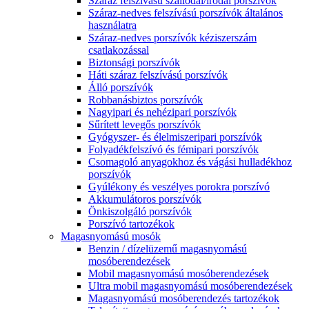
Száraz felszívású szállodai/irodai porszívók
Száraz-nedves felszívású porszívók általános
használatra
Száraz-nedves porszívók kéziszerszám
csatlakozással
Biztonsági porszívók
Háti száraz felszívású porszívók
Álló porszívók
Robbanásbiztos porszívók
Nagyipari és nehézipari porszívók
Sűrített levegős porszívók
Gyógyszer- és élelmiszeripari porszívók
Folyadékfelszívó és fémipari porszívók
Csomagoló anyagokhoz és vágási hulladékhoz
porszívók
Gyúlékony és veszélyes porokra porszívó
Akkumulátoros porszívók
Önkiszolgáló porszívók
Porszívó tartozékok
Magasnyomású mosók
Benzin / dízelüzemű magasnyomású
mosóberendezések
Mobil magasnyomású mosóberendezések
Ultra mobil magasnyomású mosóberendezések
Magasnyomású mosóberendezés tartozékok