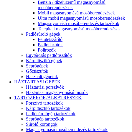
Benzin / dízelüzemű magasnyomású
mosóberendezések
Mobil magasnyomású mosóberendezések
Ultra mobil magasnyomású mosóberendezések
Magasnyomású mosóberendezés tartozékok
Telepített magasnyomású mosóberendezések
Padlósúroló gépek
Felületszárító
Padlótisztítók
Polírozók
Egytárcsás padlótisztítók
Kárpittisztító gépek
Seprőgépek
Gőztisztítók
Használt gépeink
HÁZTARTÁSI GÉPEK
Háztartási porszívók
Háztartási magasnyomású mosók
TARTOZÉKOK/ALKATRÉSZEK
Porszívó tartozékok
Kárpittisztító tartozékok
Padlósúrológép tartozékok
Seprőgép tartozékok
Súroló korongok
Magasnyomású mosóberendezés tartozékok