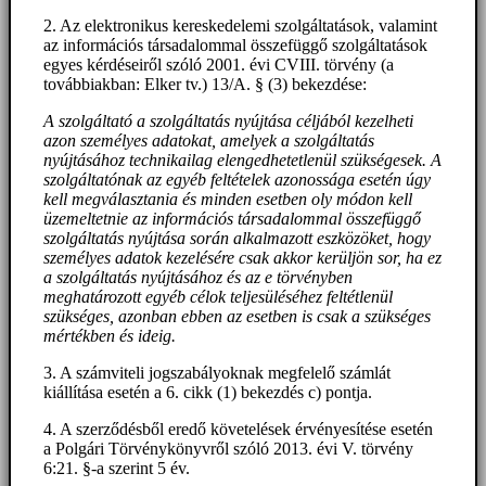
2. Az elektronikus kereskedelemi szolgáltatások, valamint
az információs társadalommal összefüggő szolgáltatások
egyes kérdéseiről szóló 2001. évi CVIII. törvény (a
továbbiakban: Elker tv.) 13/A. § (3) bekezdése:
A szolgáltató a szolgáltatás nyújtása céljából kezelheti
azon személyes adatokat, amelyek a szolgáltatás
nyújtásához technikailag elengedhetetlenül szükségesek. A
szolgáltatónak az egyéb feltételek azonossága esetén úgy
kell megválasztania és minden esetben oly módon kell
üzemeltetnie az információs társadalommal összefüggő
szolgáltatás nyújtása során alkalmazott eszközöket, hogy
személyes adatok kezelésére csak akkor kerüljön sor, ha ez
a szolgáltatás nyújtásához és az e törvényben
meghatározott egyéb célok teljesüléséhez feltétlenül
szükséges, azonban ebben az esetben is csak a szükséges
mértékben és ideig.
3. A számviteli jogszabályoknak megfelelő számlát
kiállítása esetén a 6. cikk (1) bekezdés c) pontja.
4. A szerződésből eredő követelések érvényesítése esetén
a Polgári Törvénykönyvről szóló 2013. évi V. törvény
6:21. §-a szerint 5 év.