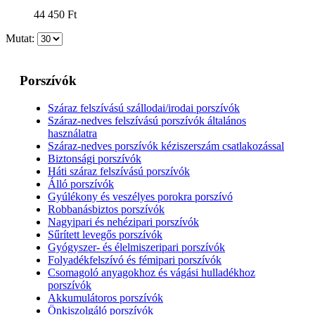
44 450
Ft
Mutat:
Porszívók
Száraz felszívású szállodai/irodai porszívók
Száraz-nedves felszívású porszívók általános
használatra
Száraz-nedves porszívók kéziszerszám csatlakozással
Biztonsági porszívók
Háti száraz felszívású porszívók
Álló porszívók
Gyúlékony és veszélyes porokra porszívó
Robbanásbiztos porszívók
Nagyipari és nehézipari porszívók
Sűrített levegős porszívók
Gyógyszer- és élelmiszeripari porszívók
Folyadékfelszívó és fémipari porszívók
Csomagoló anyagokhoz és vágási hulladékhoz
porszívók
Akkumulátoros porszívók
Önkiszolgáló porszívók