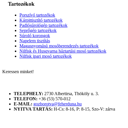
Tartozékok
Porszívó tartozékok
Kárpittisztító tartozékok
Padlósúrológép tartozékok
Seprőgép tartozékok
Súroló korongok
Napelem tisztítás
Magasnyomású mosóberendezés tartozékok
Nilfisk és Husqvarna háztartási mosó tartozékok
Nilfisk ipari mosó tartozékok
Keressen minket!
ELÉRHETŐSÉGÜNK
TELEPHELY:
2730 Albertirsa, Thököly u. 3.
TELEFON:
+36 (53) 570-012
E-MAIL:
gozborotva@feherduna.hu
NYITVA TARTÁS:
H-Cs: 8-16, P: 8-15, Szo-V: zárva
KATALÓGUSOK