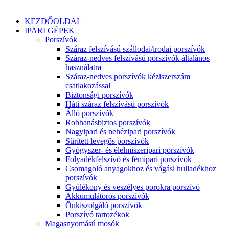
KEZDŐOLDAL
IPARI GÉPEK
Porszívók
Száraz felszívású szállodai/irodai porszívók
Száraz-nedves felszívású porszívók általános
használatra
Száraz-nedves porszívók kéziszerszám
csatlakozással
Biztonsági porszívók
Háti száraz felszívású porszívók
Álló porszívók
Robbanásbiztos porszívók
Nagyipari és nehézipari porszívók
Sűrített levegős porszívók
Gyógyszer- és élelmiszeripari porszívók
Folyadékfelszívó és fémipari porszívók
Csomagoló anyagokhoz és vágási hulladékhoz
porszívók
Gyúlékony és veszélyes porokra porszívó
Akkumulátoros porszívók
Önkiszolgáló porszívók
Porszívó tartozékok
Magasnyomású mosók