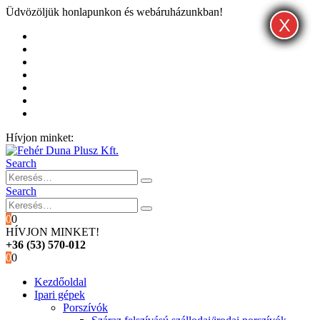
Üdvözöljük honlapunkon és webáruházunkban!
X
X
X
Kezdőoldal
Rólunk
Hivatalos garancia és márkaszervíz
Blog
Fiókom
Kosár
Pénztár
Hívjon minket:
+36 (53) 570-012
Search
Search
0
0
HÍVJON MINKET!
+36 (53) 570-012
0
0
Kezdőoldal
Ipari gépek
Porszívók