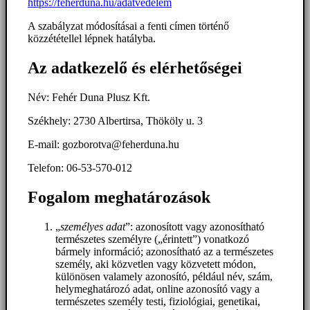
https://feherduna.hu/adatvedelem
A szabályzat módosításai a fenti címen történő
közzététellel lépnek hatályba.
Az adatkezelő és elérhetőségei
Név: Fehér Duna Plusz Kft.
Székhely: 2730 Albertirsa, Thököly u. 3
E-mail: gozborotva@feherduna.hu
Telefon: 06-53-570-012
Fogalom meghatározások
„
személyes adat
”: azonosított vagy azonosítható
természetes személyre („érintett”) vonatkozó
bármely információ; azonosítható az a természetes
személy, aki közvetlen vagy közvetett módon,
különösen valamely azonosító, például név, szám,
helymeghatározó adat, online azonosító vagy a
természetes személy testi, fiziológiai, genetikai,