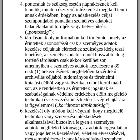
pontosnak és szükség esetén naprakésznek kell
lenniük; minden észszerű intézkedést meg kell tenni
annak érdekében, hogy az adatkezelés céljai
szempontjából pontatlan személyes adatokat
haladéktalanul töröljék vagy helyesbítsék
(„
pontosság
”);
tárolásának olyan formában kell történnie, amely az
érintettek azonosítását csak a személyes adatok
kezelése céljainak eléréséhez szükséges ideig teszi
lehetővé; a személyes adatok ennél hosszabb ideig
történő tárolására csak akkor kerülhet sor,
amennyiben a személyes adatok kezelésére a 89.
cikk (1) bekezdésének megfelelően közérdekű
archiválás céljából, tudományos és történelmi
kutatási célból vagy statisztikai célból kerül majd
sor, az e rendeletben az érintettek jogainak és
szabadságainak védelme érdekében előírt megfelelő
technikai és szervezési intézkedések végrehajtására
is figyelemmel („
korlátozott tárolhatóság
”);
kezelését oly módon kell végezni, hogy megfelelő
technikai vagy szervezési intézkedések
alkalmazásával biztosítva legyen a személyes
adatok megfelelő biztonsága, az adatok jogosulatlan
vagy jogellenes kezelésével, véletlen elvesztésével,
megsemmisítésével vagy károsodásával szembeni