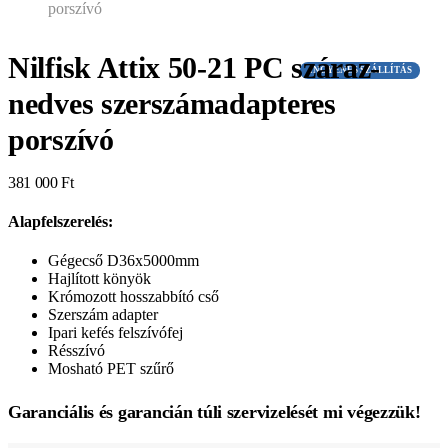
porszívó
Nilfisk Attix 50-21 PC száraz-
INGYENES SZÁLLÍTÁS
nedves szerszámadapteres
porszívó
381 000
Ft
Alapfelszerelés:
Gégecső D36x5000mm
Hajlított könyök
Krómozott hosszabbító cső
Szerszám adapter
Ipari kefés felszívófej
Résszívó
Mosható PET szűrő
Garanciális és garancián túli szervizelését mi végezzük!