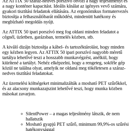
Az ATTIX 50 száraz-nedves porszívó ötvözi a nagy teljesítményt és
a nagy konténer kapacitást. Ideális kínálat az igényes vevő számára,
gyakori tisztítási feladatok ellátására. Az ergonómikus formatervezés
biztosítja a felhasználóbarát működést, mindenütt hatékony és
megbízható megoldás nyújt.
Az ATTIX 50 ipari porszívó meg fog oldani minden feladatot a
cégnél, üzletben, garázsban, termelés közben, stb.
A kiváló dizájn biztosítja a kábel- és tartozéktárolást, hogy minden
egy kézben legyen. Az ATTIX 50 ipari porszívó nagyobb méretű
tartálya lehetővé teszi a hosszabb munkavégzést, anélkül, hogy
kiürítené a tartályt. Nehéz elképzelni, hogy a rengeteg, sokféle gép
közül ne találna olyat, amelyik ne oldaná meg tökéletesen a száraz-
nedves tisztítási feladatokat.
Az üzemelési költségeket minimalizálták a mosható PET szűrőkkel,
és az alacsony munkazajszint lehetővé teszi, hogy munka közben
másokat zavarjon.
SilentPower – a magas teljesítmény látszik, de nem
hallatszik
Mosható gyapjú PET szűrő, minimum 99,9%-os szűrési
hatékonysággal