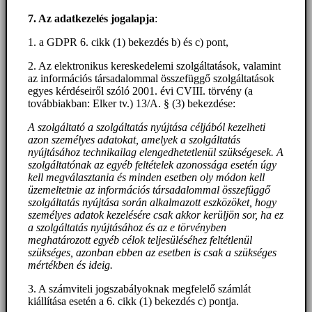
7. Az adatkezelés jogalapja
:
1. a GDPR 6. cikk (1) bekezdés b) és c) pont,
2. Az elektronikus kereskedelemi szolgáltatások, valamint
az információs társadalommal összefüggő szolgáltatások
egyes kérdéseiről szóló 2001. évi CVIII. törvény (a
továbbiakban: Elker tv.) 13/A. § (3) bekezdése:
A szolgáltató a szolgáltatás nyújtása céljából kezelheti
azon személyes adatokat, amelyek a szolgáltatás
nyújtásához technikailag elengedhetetlenül szükségesek. A
szolgáltatónak az egyéb feltételek azonossága esetén úgy
kell megválasztania és minden esetben oly módon kell
üzemeltetnie az információs társadalommal összefüggő
szolgáltatás nyújtása során alkalmazott eszközöket, hogy
személyes adatok kezelésére csak akkor kerüljön sor, ha ez
a szolgáltatás nyújtásához és az e törvényben
meghatározott egyéb célok teljesüléséhez feltétlenül
szükséges, azonban ebben az esetben is csak a szükséges
mértékben és ideig.
3. A számviteli jogszabályoknak megfelelő számlát
kiállítása esetén a 6. cikk (1) bekezdés c) pontja.