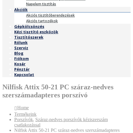
Napelem tisztítás
Akciók
Akciós tisztítóberendezések
Akciós tartozékok
Gépkölcsönzés
Kézi tisztító eszközök
Tisztítószerek
Rólunk
Szerviz
Blog
Fiókom
Kosár
Pénztár
Kapcsolat
Nilfisk Attix 50-21 PC száraz-nedves
szerszámadapteres porszívó
Home
Termékeink
Porszívók
,
Száraz-nedves porszívók kéziszerszám
csatlakozással
Nilfisk Attix 50-21 PC száraz-nedves szerszámadapteres