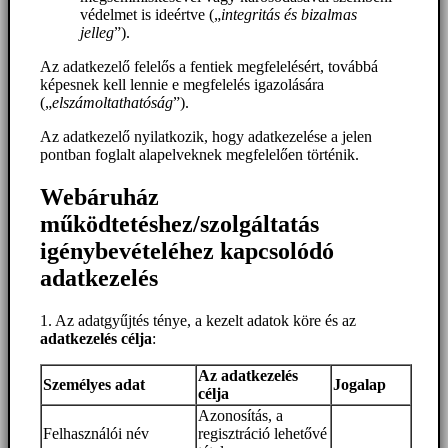
védelmet is ideértve („
integritás és bizalmas
jelleg
”).
Az adatkezelő felelős a fentiek megfelelésért, továbbá
képesnek kell lennie e megfelelés igazolására
(„
elszámoltathatóság
”).
Az adatkezelő nyilatkozik, hogy adatkezelése a jelen
pontban foglalt alapelveknek megfelelően történik.
Webáruház
működtetéshez/szolgáltatás
igénybevételéhez kapcsolódó
adatkezelés
1. Az adatgyűjtés ténye, a kezelt adatok köre és az
adatkezelés célja
:
Az adatkezelés
Személyes adat
Jogalap
célja
Azonosítás, a
Felhasználói név
regisztráció lehetővé