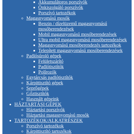
Akkumulátoros porszívók
Önkiszolgáló porszívók
Porszívó tartozékok
Magasnyomású mosók
Benzin / dízelüzemű magasnyomású
mosóberendezések
Mobil magasnyomású mosóberendezések
Ultra mobil magasnyomású mosóberendezések
Magasnyomású mosóberendezés tartozékok
Telepített magasnyomású mosóberendezések
Padlósúroló gépek
Felületszárító
Padlótisztítók
Polírozók
Egytárcsás padlótisztítók
Kárpittisztító gépek
Seprőgépek
Gőztisztítók
Használt gépeink
HÁZTARTÁSI GÉPEK
Háztartási porszívók
Háztartási magasnyomású mosók
TARTOZÉKOK/ALKATRÉSZEK
Porszívó tartozékok
Kárpittisztító tartozékok