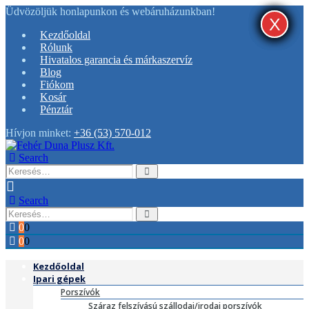
Üdvözöljük honlapunkon és webáruházunkban!
X
X
X
Kezdőoldal
Rólunk
Hivatalos garancia és márkaszervíz
Blog
Fiókom
Kosár
Pénztár
Hívjon minket:
+36 (53) 570-012
Search
Search
0
0
0
0
Kezdőoldal
Ipari gépek
Porszívók
Száraz felszívású szállodai/irodai porszívók