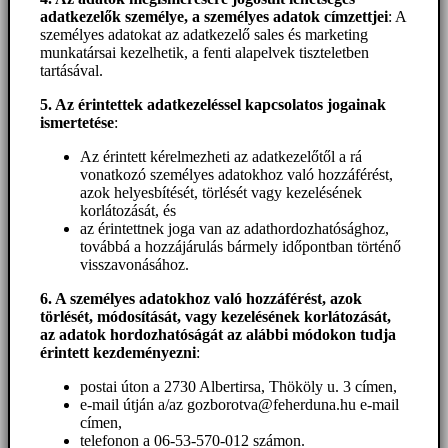
adatkezelők személye, a személyes adatok címzettjei
: A
személyes adatokat az adatkezelő sales és marketing
munkatársai kezelhetik, a fenti alapelvek tiszteletben
tartásával.
5. A
z érintettek adatkezeléssel kapcsolatos jogainak
ismertetése
:
Az érintett kérelmezheti az adatkezelőtől a rá
vonatkozó személyes adatokhoz való hozzáférést,
azok helyesbítését, törlését vagy kezelésének
korlátozását, és
az érintettnek joga van az adathordozhatósághoz,
továbbá a hozzájárulás bármely időpontban történő
visszavonásához.
6. A személyes adatokhoz
való hozzáférést
, azok
törlését, módosítását, vagy kezelésének korlátozását,
az adatok hordozhatóságát az alábbi módokon tudja
érintett kezdeményezni
:
postai úton a 2730 Albertirsa, Thököly u. 3 címen,
e-mail útján a/az gozborotva@feherduna.hu e-mail
címen,
telefonon a 06-53-570-012 számon.