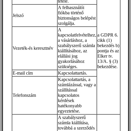
tétele.
A felhasználói
fiókba történő
Jelszó
biztonságos belépést
szolgálja.
A
kapcsolatfelvételhez,
a GDPR 6.
a vásárláshoz, a
cikk (1)
szabályszerű számla
bekezdés b)
Vezeték-és keresztnév
kiállításához, az
pontja és az
elállási jog
Elker tv.
gyakorlásához
13/A. § (3)
szükséges.
bekezdése.
E-mail cím
Kapcsolattartás.
Kapcsolattartás, a
számlázással, vagy a
szállítással
Telefonszám
kapcsolatos
kérdések
hatékonyabb
egyeztetése.
A szabályszerű
számla kiállítása,
továbbá a szerződés