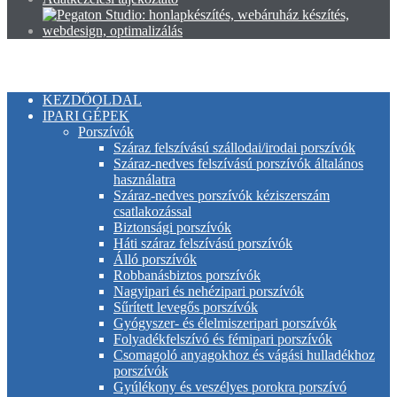
KEZDŐOLDAL
IPARI GÉPEK
Porszívók
Száraz felszívású szállodai/irodai porszívók
Száraz-nedves felszívású porszívók általános
használatra
Száraz-nedves porszívók kéziszerszám
csatlakozással
Biztonsági porszívók
Háti száraz felszívású porszívók
Álló porszívók
Robbanásbiztos porszívók
Nagyipari és nehézipari porszívók
Sűrített levegős porszívók
Gyógyszer- és élelmiszeripari porszívók
Folyadékfelszívó és fémipari porszívók
Csomagoló anyagokhoz és vágási hulladékhoz
porszívók
Gyúlékony és veszélyes porokra porszívó