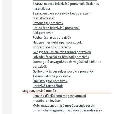
Száraz-nedves felszívású porszívók általános
használatra
Száraz-nedves porszívók kéziszerszám
csatlakozással
Biztonsági porszívók
Háti száraz felszívású porszívók
Álló porszívók
Robbanásbiztos porszívók
Nagyipari és nehézipari porszívók
Sűrített levegős porszívók
Gyógyszer- és élelmiszeripari porszívók
Folyadékfelszívó és fémipari porszívók
Csomagoló anyagokhoz és vágási hulladékhoz
porszívók
Gyúlékony és veszélyes porokra porszívó
Akkumulátoros porszívók
Önkiszolgáló porszívók
Porszívó tartozékok
Magasnyomású mosók
Benzin / dízelüzemű magasnyomású
mosóberendezések
Mobil magasnyomású mosóberendezések
Ultra mobil magasnyomású mosóberendezések