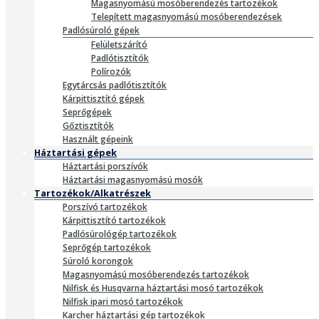
Magasnyomású mosóberendezés tartozékok
Telepített magasnyomású mosóberendezések
Padlósúroló gépek
Felületszárító
Padlótisztítók
Polírozók
Egytárcsás padlótisztítók
Kárpittisztító gépek
Seprőgépek
Gőztisztítók
Használt gépeink
Háztartási gépek
Háztartási porszívók
Háztartási magasnyomású mosók
Tartozékok/Alkatrészek
Porszívó tartozékok
Kárpittisztító tartozékok
Padlósúrológép tartozékok
Seprőgép tartozékok
Súroló korongok
Magasnyomású mosóberendezés tartozékok
Nilfisk és Husqvarna háztartási mosó tartozékok
Nilfisk ipari mosó tartozékok
Karcher háztartási gép tartozékok