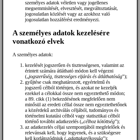
személyes adatok véletlen vagy jogellenes
megsemmisítését, elvesztését, megváltoztatását,
jogosulatlan közlését vagy az azokhoz való
jogosulatlan hozzáférést eredményezi.
A személyes adatok kezelésére
vonatkozó elvek
A személyes adatok:
kezelését jogszerűen és tisztességesen, valamint az
érintett számára átlátható módon kell végezni
(„
jogszerűség, tisztességes eljárás és átláthatóság
”);
gyűjtése csak meghatározott, egyértelmű és
jogszerű célból történjen, és azokat ne kezeljék
ezekkel a célokkal össze nem egyeztethető módon;
a 89. cikk (1) bekezdésének megfelelően nem
minősül az eredeti céllal össze nem egyeztethetőnek
a közérdekű archiválás céljából, tudományos és
történelmi kutatási célból vagy statisztikai célból
történő további adatkezelés („
célhoz kötöttség
”);
az adatkezelés céljai szempontjából megfelelőek és
relevánsak kell, hogy legyenek, és a szükségesre
kell korlátozódniuk („
adattakarékosság
”);