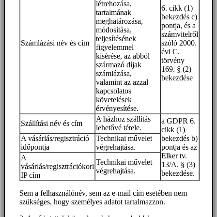
létrehozása,
6. cikk (1)
tartalmának
bekezdés c)
meghatározása,
pontja, és a
módosítása,
számvitelről
teljesítésének
Számlázási név és cím
szóló 2000.
figyelemmel
évi C.
kísérése, az abból
törvény
származó díjak
169. § (2)
számlázása,
bekezdése
valamint az azzal
kapcsolatos
követelések
érvényesítése.
A házhoz szállítás
a GDPR 6.
Szállítási név és cím
lehetővé tétele.
cikk (1)
A vásárlás/regisztráció
Technikai művelet
bekezdés b)
időpontja
végrehajtása.
pontja és az
Elker tv.
A
Technikai művelet
13/A. § (3)
vásárlás/regisztrációkori
végrehajtása.
bekezdése.
IP cím
Sem a felhasználónév, sem az e-mail cím esetében nem
szükséges, hogy személyes adatot tartalmazzon.