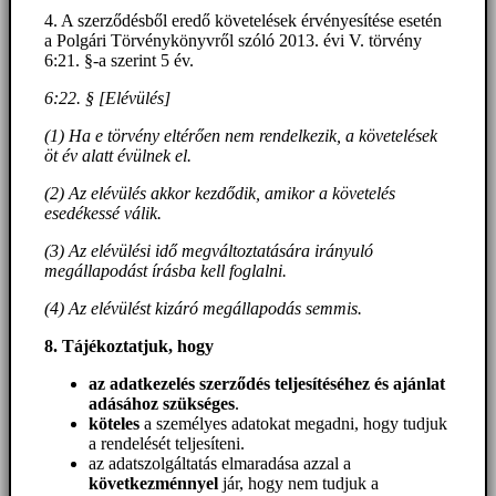
4. A szerződésből eredő követelések érvényesítése esetén
a Polgári Törvénykönyvről szóló 2013. évi V. törvény
6:21. §-a szerint 5 év.
6:22. § [Elévülés]
(1) Ha e törvény eltérően nem rendelkezik, a követelések
öt év alatt évülnek el.
(2) Az elévülés akkor kezdődik, amikor a követelés
esedékessé válik.
(3) Az elévülési idő megváltoztatására irányuló
megállapodást írásba kell foglalni.
(4) Az elévülést kizáró megállapodás semmis.
8. Tájékoztatjuk, hogy
az adatkezelés szerződés teljesítéséhez és ajánlat
adásához szükséges
.
köteles
a személyes adatokat megadni, hogy tudjuk
a rendelését teljesíteni.
az adatszolgáltatás elmaradása azzal a
következménnyel
jár, hogy nem tudjuk a