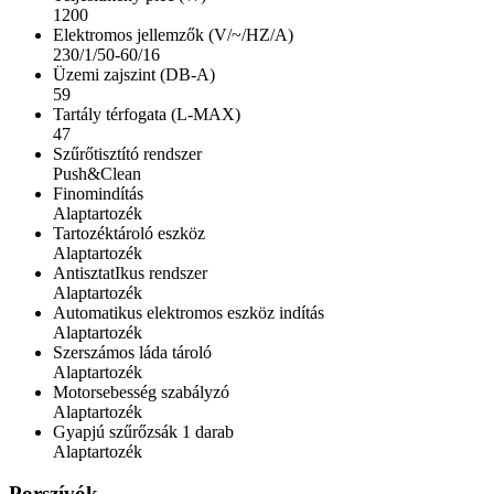
1200
Elektromos jellemzők (V/~/HZ/A)
230/1/50-60/16
Üzemi zajszint (DB-A)
59
Tartály térfogata (L-MAX)
47
Szűrőtisztító rendszer
Push&Clean
Finomindítás
Alaptartozék
Tartozéktároló eszköz
Alaptartozék
AntisztatIkus rendszer
Alaptartozék
Automatikus elektromos eszköz indítás
Alaptartozék
Szerszámos láda tároló
Alaptartozék
Motorsebesség szabályzó
Alaptartozék
Gyapjú szűrőzsák 1 darab
Alaptartozék
Porszívók