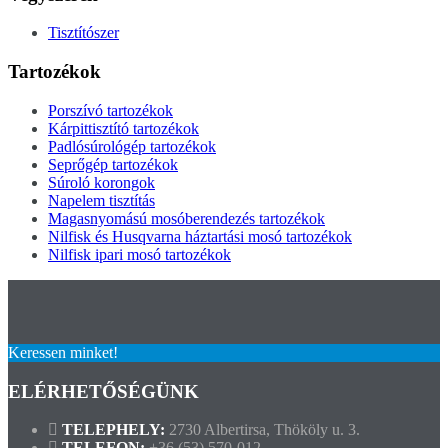
Tisztítószer
Tartozékok
Porszívó tartozékok
Kárpittisztító tartozékok
Padlósúrológép tartozékok
Seprőgép tartozékok
Súroló korongok
Napelem tisztítás
Magasnyomású mosóberendezés tartozékok
Nilfisk és Husqvarna háztartási mosó tartozékok
Nilfisk ipari mosó tartozékok
Keressen minket!
ELÉRHETŐSÉGÜNK
TELEPHELY:
2730 Albertirsa, Thököly u. 3.
TELEFON:
+36 (53) 570-012