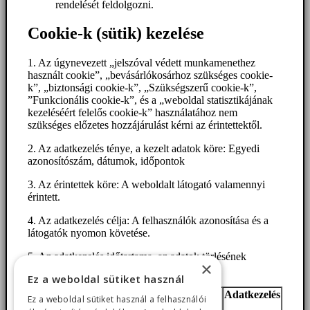
rendelését feldolgozni.
Cookie-k (sütik) kezelése
1. Az úgynevezett „jelszóval védett munkamenethez
használt cookie”, „bevásárlókosárhoz szükséges cookie-
k”, „biztonsági cookie-k”, „Szükségszerű cookie-k”,
”Funkcionális cookie-k”, és a „weboldal statisztikájának
kezeléséért felelős cookie-k” használatához nem
szükséges előzetes hozzájárulást kérni az érintettektől.
2. Az adatkezelés ténye, a kezelt adatok köre: Egyedi
azonosítószám, dátumok, időpontok
3. Az érintettek köre: A weboldalt látogató valamennyi
érintett.
4. Az adatkezelés célja: A felhasználók azonosítása és a
látogatók nyomon követése.
5. Az adatkezelés időtartama, az adatok törlésének
×
határideje:
Ez a weboldal sütiket használ
Adatkezelés
Ez a weboldal sütiket használ a felhasználói