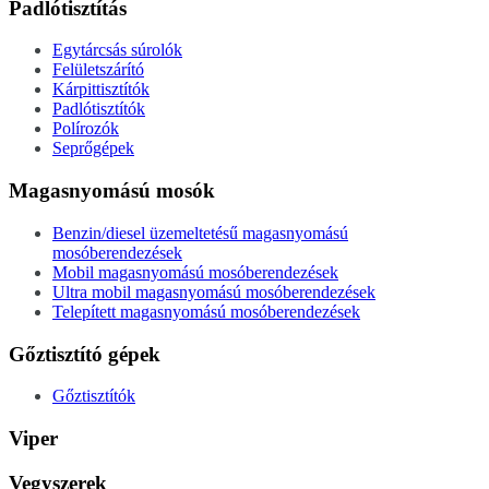
Padlótisztítás
Egytárcsás súrolók
Felületszárító
Kárpittisztítók
Padlótisztítók
Polírozók
Seprőgépek
Magasnyomású mosók
Benzin/diesel üzemeltetésű magasnyomású
mosóberendezések
Mobil magasnyomású mosóberendezések
Ultra mobil magasnyomású mosóberendezések
Telepített magasnyomású mosóberendezések
Gőztisztító gépek
Gőztisztítók
Viper
Vegyszerek