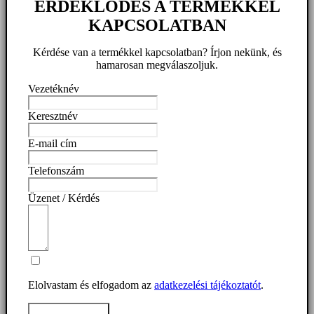
ÉRDEKLŐDÉS A TERMÉKKEL
KAPCSOLATBAN
Kérdése van a termékkel kapcsolatban? Írjon nekünk, és
hamarosan megválaszoljuk.
Vezetéknév
Keresztnév
E-mail cím
Telefonszám
Üzenet / Kérdés
Elolvastam és elfogadom az
adatkezelési tájékoztatót
.
Üzenet elküldése