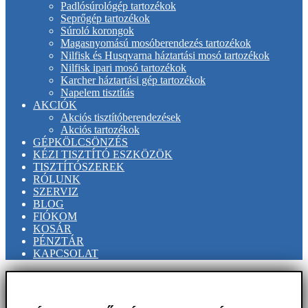
Padlósúrológép tartozékok
Seprőgép tartozékok
Súroló korongok
Magasnyomású mosóberendezés tartozékok
Nilfisk és Husqvarna háztartási mosó tartozékok
Nilfisk ipari mosó tartozékok
Karcher háztartási gép tartozékok
Napelem tisztítás
AKCIÓK
Akciós tisztítóberendezések
Akciós tartozékok
GÉPKÖLCSÖNZÉS
KÉZI TISZTÍTÓ ESZKÖZÖK
TISZTÍTÓSZEREK
RÓLUNK
SZERVIZ
BLOG
FIÓKOM
KOSÁR
PÉNZTÁR
KAPCSOLAT