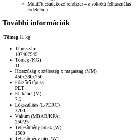
MultiFit csatlakozó rendszer – a sokrétű felhasználás
érdekében
További információk
Tömeg
11 kg
Típusszám
107407545
Tömeg (KG)
11
Hosszúság x szélesség x magasság (MM)
450x380x750
Főszűrő típusa
PET
El. kábel (M)
7.5
Légszállítás (L/PERC)
3700
Vákum (MBAR/KPA)
250/25
Teljesítmény pmax (W)
1500
Teljesítmény piec (W)