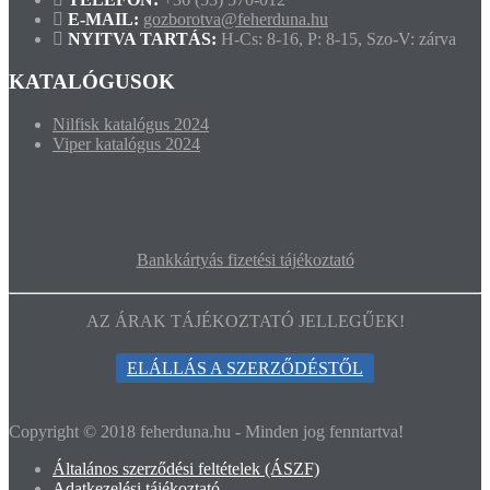
E-MAIL:
gozborotva@feherduna.hu
NYITVA TARTÁS:
H-Cs: 8-16, P: 8-15, Szo-V: zárva
KATALÓGUSOK
Nilfisk katalógus 2024
Viper katalógus 2024
Bankkártyás fizetési tájékoztató
AZ ÁRAK TÁJÉKOZTATÓ JELLEGŰEK!
ELÁLLÁS A SZERZŐDÉSTŐL
Copyright © 2018 feherduna.hu - Minden jog fenntartva!
Általános szerződési feltételek (ÁSZF)
Adatkezelési tájékoztató