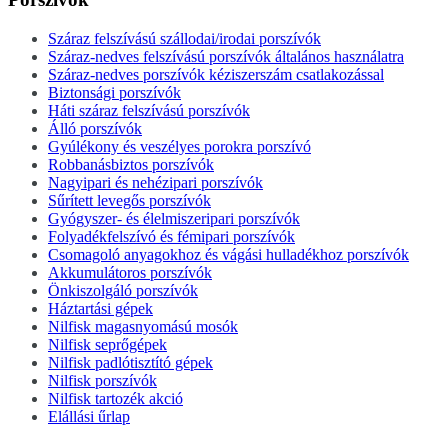
Száraz felszívású szállodai/irodai porszívók
Száraz-nedves felszívású porszívók általános használatra
Száraz-nedves porszívók kéziszerszám csatlakozással
Biztonsági porszívók
Háti száraz felszívású porszívók
Álló porszívók
Gyúlékony és veszélyes porokra porszívó
Robbanásbiztos porszívók
Nagyipari és nehézipari porszívók
Sűrített levegős porszívók
Gyógyszer- és élelmiszeripari porszívók
Folyadékfelszívó és fémipari porszívók
Csomagoló anyagokhoz és vágási hulladékhoz porszívók
Akkumulátoros porszívók
Önkiszolgáló porszívók
Háztartási gépek
Nilfisk magasnyomású mosók
Nilfisk seprőgépek
Nilfisk padlótisztító gépek
Nilfisk porszívók
Nilfisk tartozék akció
Elállási űrlap