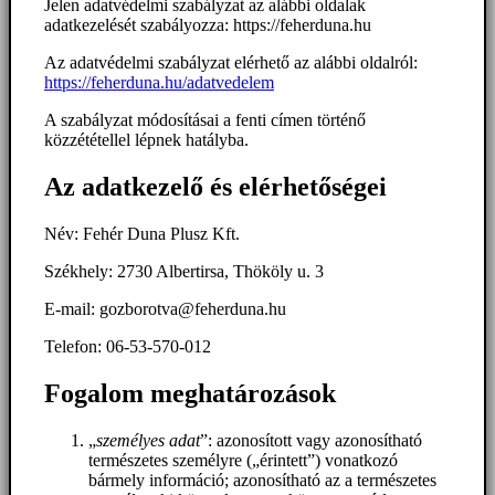
Jelen adatvédelmi szabályzat az alábbi oldalak
adatkezelését szabályozza: https://feherduna.hu
Az adatvédelmi szabályzat elérhető az alábbi oldalról:
https://feherduna.hu/adatvedelem
A szabályzat módosításai a fenti címen történő
közzététellel lépnek hatályba.
Az adatkezelő és elérhetőségei
Név: Fehér Duna Plusz Kft.
Székhely: 2730 Albertirsa, Thököly u. 3
E-mail: gozborotva@feherduna.hu
Telefon: 06-53-570-012
Fogalom meghatározások
„
személyes adat
”: azonosított vagy azonosítható
természetes személyre („érintett”) vonatkozó
bármely információ; azonosítható az a természetes