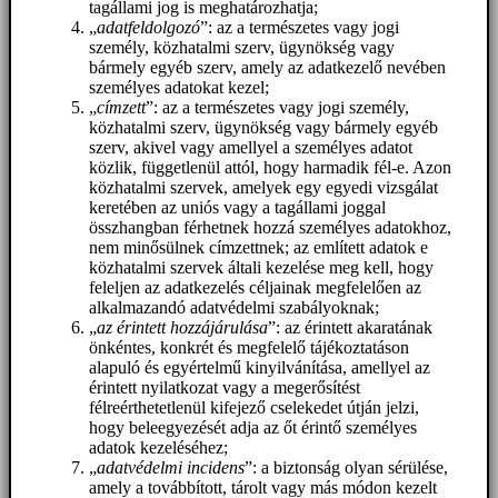
tagállami jog is meghatározhatja;
„
adatfeldolgozó
”: az a természetes vagy jogi
személy, közhatalmi szerv, ügynökség vagy
bármely egyéb szerv, amely az adatkezelő nevében
személyes adatokat kezel;
„
címzett
”: az a természetes vagy jogi személy,
közhatalmi szerv, ügynökség vagy bármely egyéb
szerv, akivel vagy amellyel a személyes adatot
közlik, függetlenül attól, hogy harmadik fél-e. Azon
közhatalmi szervek, amelyek egy egyedi vizsgálat
keretében az uniós vagy a tagállami joggal
összhangban férhetnek hozzá személyes adatokhoz,
nem minősülnek címzettnek; az említett adatok e
közhatalmi szervek általi kezelése meg kell, hogy
feleljen az adatkezelés céljainak megfelelően az
alkalmazandó adatvédelmi szabályoknak;
„
az érintett hozzájárulása
”: az érintett akaratának
önkéntes, konkrét és megfelelő tájékoztatáson
alapuló és egyértelmű kinyilvánítása, amellyel az
érintett nyilatkozat vagy a megerősítést
félreérthetetlenül kifejező cselekedet útján jelzi,
hogy beleegyezését adja az őt érintő személyes
adatok kezeléséhez;
„
adatvédelmi incidens
”: a biztonság olyan sérülése,
amely a továbbított, tárolt vagy más módon kezelt