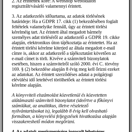
2. Az érintettek köre: A webshop weboldalon
regisztrált/vásárló valamennyi érintett.
3. Az adatkezelés időtartama, az adatok törlésének
határideje: Ha a GDPR 17. cikk (1) bekezdésében foglalt
feltételek valamelyike fennáll, úgy az érintett törlési
kérelméig tart. Az érintett által megadott bármely
személyes adat törléséről az adatkezelő a GDPR 19. cikke
alapján, elektronikus úton tájékoztatja az érintettet. Ha az
érintett törlési kérelme kiterjed az általa megadott e-mail
címre is, akkor az adatkezelő a tájékoztatást követően az
e-mail címet is törli. Kivéve a számviteli bizonylatok
esetében, hiszen a számvitelről szóló 2000. évi C. törvény
169. § (2) bekezdése alapján 8 évig meg kell őrizni ezeket
az adatokat. Az érintett szerződéses adatai a polgárjogi
elévülési idő leteltével törölhetőek az érintett törlési
kérelme alapján.
A könyvviteli elszámolást közvetlenül és közvetetten
alátámasztó számviteli bizonylatot (ideértve a főkönyvi
számlákat, az analitikus, illetve részletező
nyilvántartásokat is), legalább 8 évig kell olvasható
formában, a könyvelési feljegyzések hivatkozása alapján
visszakereshető módon megőrizni.
4. Az adatok megismerésére jogosult lehetséges