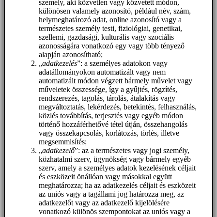
személy, aki közvetlen vagy közvetett módon,
különösen valamely azonosító, például név, szám,
helymeghatározó adat, online azonosító vagy a
természetes személy testi, fiziológiai, genetikai,
szellemi, gazdasági, kulturális vagy szociális
azonosságára vonatkozó egy vagy több tényező
alapján azonosítható;
„
adatkezelés
”: a személyes adatokon vagy
adatállományokon automatizált vagy nem
automatizált módon végzett bármely művelet vagy
műveletek összessége, így a gyűjtés, rögzítés,
rendszerezés, tagolás, tárolás, átalakítás vagy
megváltoztatás, lekérdezés, betekintés, felhasználás,
közlés továbbítás, terjesztés vagy egyéb módon
történő hozzáférhetővé tétel útján, összehangolás
vagy összekapcsolás, korlátozás, törlés, illetve
megsemmisítés;
„
adatkezelő
”: az a természetes vagy jogi személy,
közhatalmi szerv, ügynökség vagy bármely egyéb
szerv, amely a személyes adatok kezelésének céljait
és eszközeit önállóan vagy másokkal együtt
meghatározza; ha az adatkezelés céljait és eszközeit
az uniós vagy a tagállami jog határozza meg, az
adatkezelőt vagy az adatkezelő kijelölésére
vonatkozó különös szempontokat az uniós vagy a