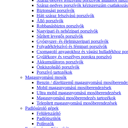
Száraz-nedves felszívású porszívók általános haszn
Száraz-nedves porszívók kéziszerszám csatlakozás
Biztonsági porszívók
Háti száraz felszívású porszívók
Álló porszívók
Robbanásbiztos porszívók
Nagyipari és nehézipari porszívók
Sűrített levegős porszívók
Gyógyszer- és élelmiszeripari porszívók
Folyadékfelszívó és fémipari porszívók
Csomagoló anyagokhoz és vágási hulladékhoz por
Gyúlékony és veszélyes porokra porszívó
Akkumulátoros porszívók
Önkiszolgáló porszívók
Porszívó tartozékok
Magasnyomású mosók
Benzin / dízelüzemű magasnyomású mosóberende
Mobil magasnyomású mosóberendezések
Ultra mobil magasnyomású mosóberendezések
Magasnyomású mosóberendezés tartozékok
Telepített magasnyomású mosóberendezések
Padlósúroló gépek
Felületszárító
Padlótisztítók
Polírozók