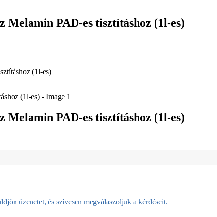
ez Melamin PAD-es tisztításhoz (1l-es)
ztításhoz (1l-es)
ez Melamin PAD-es tisztításhoz (1l-es)
djön üzenetet, és szívesen megválaszoljuk a kérdéseit.