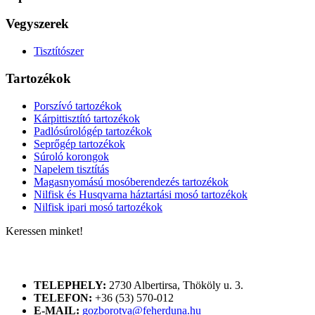
Vegyszerek
Tisztítószer
Tartozékok
Porszívó tartozékok
Kárpittisztító tartozékok
Padlósúrológép tartozékok
Seprőgép tartozékok
Súroló korongok
Napelem tisztítás
Magasnyomású mosóberendezés tartozékok
Nilfisk és Husqvarna háztartási mosó tartozékok
Nilfisk ipari mosó tartozékok
Keressen minket!
ELÉRHETŐSÉGÜNK
TELEPHELY:
2730 Albertirsa, Thököly u. 3.
TELEFON:
+36 (53) 570-012
E-MAIL:
gozborotva@feherduna.hu