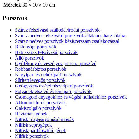
Méretek
30 × 10 × 10 cm
Porszívók
Száraz felszívású szállodai/irodai porszívók
Száraz-nedves felszívású porszívók általános használatra
Száraz-nedves porszívók kéziszerszám csatlakozással
Biztonsági porszívók
Háti száraz felszívású porszívók
Álló porszívók
Gyúlékony és veszélyes porokra porszívó
Robbanásbiztos porszívók
Nagyipari és nehézipari porszívók
Sűrített levegős porszívók
Gyógyszer- és élelmiszeripari porszívók
Folyadékfelszívó és fémipari porszívók
Csomagoló anyagokhoz és vágási hulladékhoz porszívók
Akkumulátoros porszívók
Önkiszolgáló porszívók
Háztartási gépek
Nilfisk magasnyomású mosók
Nilfisk seprőgépek
Nilfisk padlótisztító gépek
Nilfisk porszívók