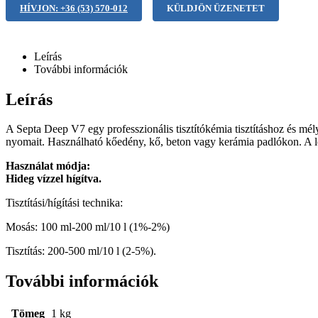
HÍVJON: +36 (53) 570-012
KÜLDJÖN ÜZENETET
Leírás
További információk
Leírás
A Septa Deep V7 egy professzionális tisztítókémia tisztításhoz és mély
nyomait. Használható kőedény, kő, beton vagy kerámia padlókon. A leg
Használat módja:
Hideg vízzel hígítva.
Tisztítási/hígítási technika:
Mosás: 100 ml-200 ml/10 l (1%-2%)
Tisztítás: 200-500 ml/10 l (2-5%).
További információk
Tömeg
1 kg