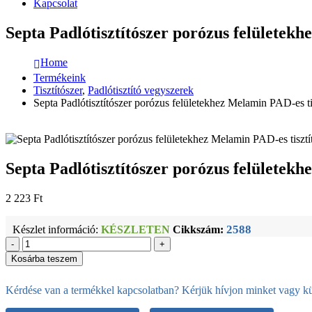
Kapcsolat
Septa Padlótisztítószer porózus felületekh
Home
Termékeink
Tisztítószer
,
Padlótisztító vegyszerek
Septa Padlótisztítószer porózus felületekhez Melamin PAD-es tis
Septa Padlótisztítószer porózus felületekh
2 223
Ft
2588
Készlet információ:
KÉSZLETEN
Cikkszám:
-
+
Kosárba teszem
Kérdése van a termékkel kapcsolatban? Kérjük hívjon minket vagy kül