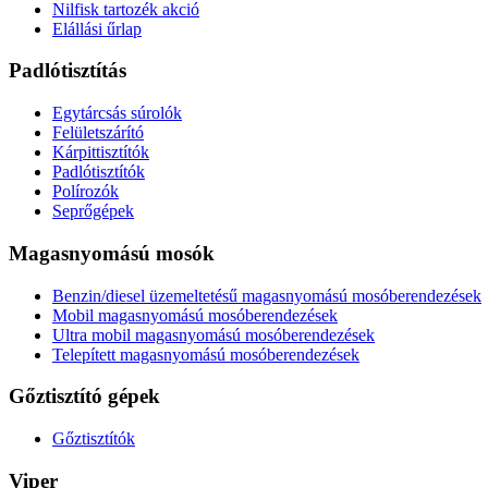
Nilfisk tartozék akció
Elállási űrlap
Padlótisztítás
Egytárcsás súrolók
Felületszárító
Kárpittisztítók
Padlótisztítók
Polírozók
Seprőgépek
Magasnyomású mosók
Benzin/diesel üzemeltetésű magasnyomású mosóberendezések
Mobil magasnyomású mosóberendezések
Ultra mobil magasnyomású mosóberendezések
Telepített magasnyomású mosóberendezések
Gőztisztító gépek
Gőztisztítók
Viper