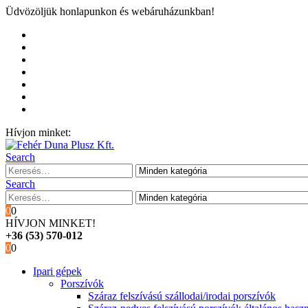
Üdvözöljük honlapunkon és webáruházunkban!
Kezdőoldal
Rólunk
Hivatalos garancia és márkaszervíz
Blog
Fiókom
Kosár
Pénztár
Hívjon minket:
+36 (53) 570-012
Search
Search
0
0
HÍVJON MINKET!
+36 (53) 570-012
0
0
Ipari gépek
Porszívók
Száraz felszívású szállodai/irodai porszívók