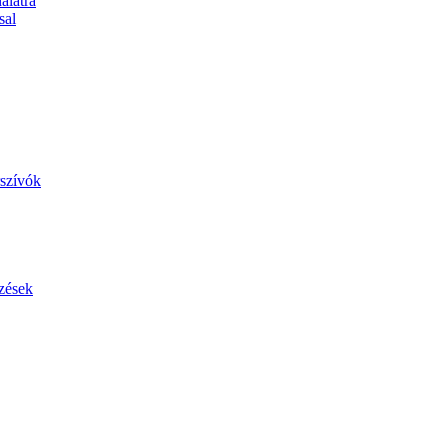
álatra
sal
szívók
zések