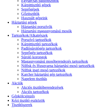
Egytárcsás padlótisztítók
Kárpittisztító gépek
Seprőgépek
Gőztisztítók
Használt gépeink
Háztartási gépek
Háztartási porszívók
Háztartási magasnyomású mosók
Tartozékok/Alkatrészek
Porszívó tartozékok
Kárpittisztító tartozékok
Padlósúrológép tartozékok
Seprőgép tartozékok
Súroló korongok
Magasnyomású mosóberendezés tartozékok
Nilfisk és Husqvarna háztartási mosó tartozékok
Nilfisk ipari mosó tartozékok
Karcher háztartási gép tartozékok
Napelem tisztítás
Akciók
Akciós tisztítóberendezések
Akciós tartozékok
Gépkölcsönzés
Kézi tisztító eszközök
Tisztítószerek