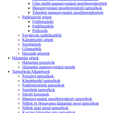
Ultra mobil magasnyomású mosóberendezések
Magasnyomású mosóberendezés tartozékok
Telepített magasnyomású mosóberendezések
Padlósúroló gépek
Felületszárító
Padlótisztítók
Polírozók
Egytárcsás padlótisztítók
Kárpittisztító gépek
Seprőgépek
Gőztisztítók
Használt gépeink
Háztartási gépek
Háztartási porszívók
Háztartási magasnyomású mosók
Tartozékok/Alkatrészek
Porszívó tartozékok
Kárpittisztító tartozékok
Padlósúrológép tartozékok
Seprőgép tartozékok
Súroló korongok
Magasnyomású mosóberendezés tartozékok
Nilfisk és Husqvarna háztartási mosó tartozékok
Nilfisk ipari mosó tartozékok
Karcher háztartási gép tartozékok