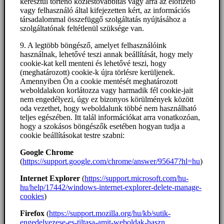
keresztül történő közléstovábbítás vagy arra az előfizető
vagy felhasználó által kifejezetten kért, az információs
társadalommal összefüggő szolgáltatás nyújtásához a
szolgáltatónak feltétlenül szüksége van.
9. A legtöbb böngésző, amelyet felhasználóink
használnak, lehetővé teszi annak beállítását, hogy mely
cookie-kat kell menteni és lehetővé teszi, hogy
(meghatározott) cookie-k újra törlésre kerüljenek.
Amennyiben Ön a cookie mentését meghatározott
weboldalakon korlátozza vagy harmadik fél cookie-jait
nem engedélyezi, úgy ez bizonyos körülmények között
oda vezethet, hogy weboldalunk többé nem használható
teljes egészében. Itt talál információkat arra vonatkozóan,
hogy a szokásos böngészők esetében hogyan tudja a
cookie beállításokat testre szabni:
Google Chrome
(
https://support.google.com/chrome/answer/95647?hl=hu
)
Internet Explorer
(
https://support.microsoft.com/hu-
hu/help/17442/windows-internet-explorer-delete-manage-
cookies
)
Firefox
(
https://support.mozilla.org/hu/kb/sutik-
engedelyezese-es-tiltasa-amit-weboldak-haszn