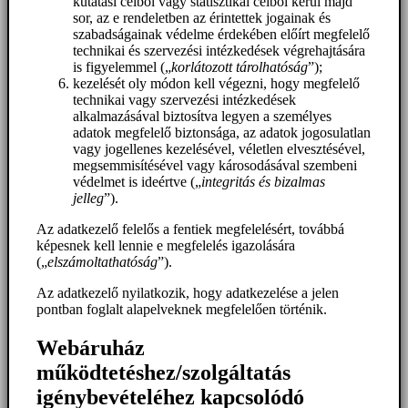
kutatási célból vagy statisztikai célból kerül majd
sor, az e rendeletben az érintettek jogainak és
szabadságainak védelme érdekében előírt megfelelő
technikai és szervezési intézkedések végrehajtására
is figyelemmel („
korlátozott tárolhatóság
”);
kezelését oly módon kell végezni, hogy megfelelő
technikai vagy szervezési intézkedések
alkalmazásával biztosítva legyen a személyes
adatok megfelelő biztonsága, az adatok jogosulatlan
vagy jogellenes kezelésével, véletlen elvesztésével,
megsemmisítésével vagy károsodásával szembeni
védelmet is ideértve („
integritás és bizalmas
jelleg
”).
Az adatkezelő felelős a fentiek megfelelésért, továbbá
képesnek kell lennie e megfelelés igazolására
(„
elszámoltathatóság
”).
Az adatkezelő nyilatkozik, hogy adatkezelése a jelen
pontban foglalt alapelveknek megfelelően történik.
Webáruház
működtetéshez/szolgáltatás
igénybevételéhez kapcsolódó