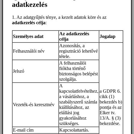
adatkezelés
1. Az adatgyűjtés ténye, a kezelt adatok köre és az
adatkezelés célja
:
Az adatkezelés
Személyes adat
Jogalap
célja
Azonosítás, a
Felhasználói név
regisztráció lehetővé
tétele.
A felhasználói
fiókba történő
Jelszó
biztonságos belépést
szolgálja.
A
kapcsolatfelvételhez,
a GDPR 6.
a vásárláshoz, a
cikk (1)
szabályszerű számla
bekezdés b)
Vezeték-és keresztnév
kiállításához, az
pontja és az
elállási jog
Elker tv.
gyakorlásához
13/A. § (3)
szükséges.
bekezdése.
E-mail cím
Kapcsolattartás.