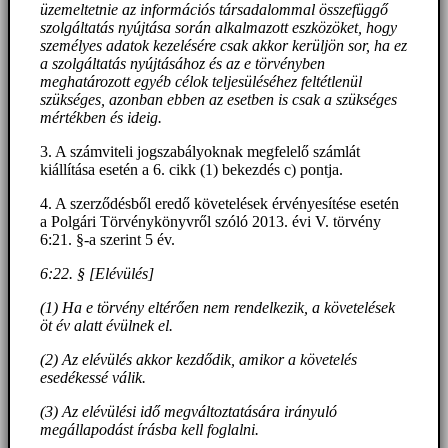
üzemeltetnie az információs társadalommal összefüggő
szolgáltatás nyújtása során alkalmazott eszközöket, hogy
személyes adatok kezelésére csak akkor kerüljön sor, ha ez
a szolgáltatás nyújtásához és az e törvényben
meghatározott egyéb célok teljesüléséhez feltétlenül
szükséges, azonban ebben az esetben is csak a szükséges
mértékben és ideig.
3. A számviteli jogszabályoknak megfelelő számlát
kiállítása esetén a 6. cikk (1) bekezdés c) pontja.
4. A szerződésből eredő követelések érvényesítése esetén
a Polgári Törvénykönyvről szóló 2013. évi V. törvény
6:21. §-a szerint 5 év.
6:22. § [Elévülés]
(1) Ha e törvény eltérően nem rendelkezik, a követelések
öt év alatt évülnek el.
(2) Az elévülés akkor kezdődik, amikor a követelés
esedékessé válik.
(3) Az elévülési idő megváltoztatására irányuló
megállapodást írásba kell foglalni.