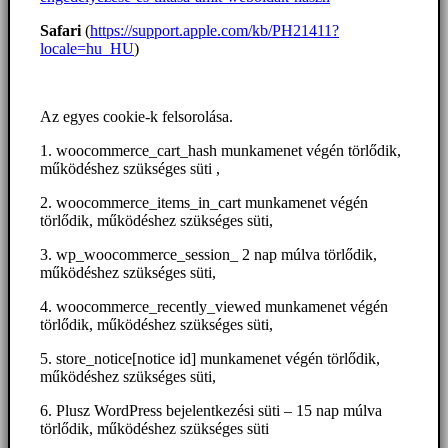
Safari
(
https://support.apple.com/kb/PH21411?
locale=hu_HU
)
Az egyes cookie-k felsorolása.
1. woocommerce_cart_hash munkamenet végén törlődik,
működéshez szükséges süti ,
2. woocommerce_items_in_cart munkamenet végén
törlődik, működéshez szükséges süti,
3. wp_woocommerce_session_ 2 nap múlva törlődik,
működéshez szükséges süti,
4. woocommerce_recently_viewed munkamenet végén
törlődik, működéshez szükséges süti,
5. store_notice[notice id] munkamenet végén törlődik,
működéshez szükséges süti,
6. Plusz WordPress bejelentkezési süti – 15 nap múlva
törlődik, működéshez szükséges süti