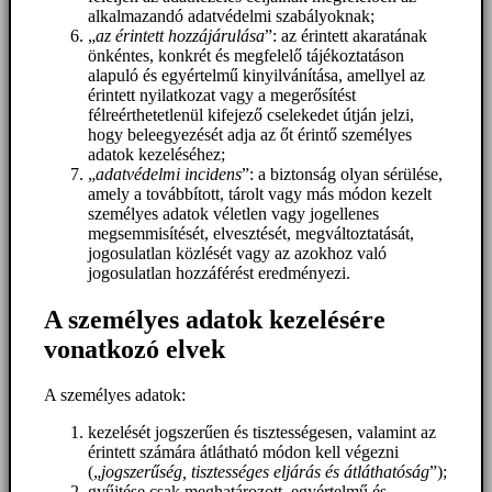
alkalmazandó adatvédelmi szabályoknak;
„
az érintett hozzájárulása
”: az érintett akaratának
önkéntes, konkrét és megfelelő tájékoztatáson
alapuló és egyértelmű kinyilvánítása, amellyel az
érintett nyilatkozat vagy a megerősítést
félreérthetetlenül kifejező cselekedet útján jelzi,
hogy beleegyezését adja az őt érintő személyes
adatok kezeléséhez;
„
adatvédelmi incidens
”: a biztonság olyan sérülése,
amely a továbbított, tárolt vagy más módon kezelt
személyes adatok véletlen vagy jogellenes
megsemmisítését, elvesztését, megváltoztatását,
jogosulatlan közlését vagy az azokhoz való
jogosulatlan hozzáférést eredményezi.
A személyes adatok kezelésére
vonatkozó elvek
A személyes adatok:
kezelését jogszerűen és tisztességesen, valamint az
érintett számára átlátható módon kell végezni
(„
jogszerűség, tisztességes eljárás és átláthatóság
”);
gyűjtése csak meghatározott, egyértelmű és