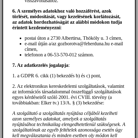
visszavonásához.
6. A személyes adatokhoz
való hozzáférést
, azok
törlését, módosítását, vagy kezelésének korlátozását,
az adatok hordozhatóságát az alábbi módokon tudja
érintett kezdeményezni
:
postai úton a 2730 Albertirsa, Thököly u. 3 címen,
e-mail útján a/az gozborotva@feherduna.hu e-mail
címen,
telefonon a 06-53-570-012 számon.
7. Az adatkezelés jogalapja
:
1. a GDPR 6. cikk (1) bekezdés b) és c) pont,
2. Az elektronikus kereskedelemi szolgáltatások, valamint
az információs társadalommal összefüggő szolgáltatások
egyes kérdéseiről szóló 2001. évi CVIII. törvény (a
továbbiakban: Elker tv.) 13/A. § (3) bekezdése:
A szolgáltató a szolgáltatás nyújtása céljából kezelheti
azon személyes adatokat, amelyek a szolgáltatás
nyújtásához technikailag elengedhetetlenül szükségesek. A
szolgáltatónak az egyéb feltételek azonossága esetén úgy
kell megválasztania és minden esetben oly módon kell