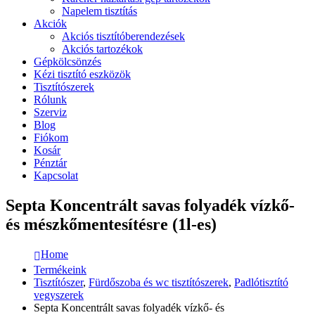
Napelem tisztítás
Akciók
Akciós tisztítóberendezések
Akciós tartozékok
Gépkölcsönzés
Kézi tisztító eszközök
Tisztítószerek
Rólunk
Szerviz
Blog
Fiókom
Kosár
Pénztár
Kapcsolat
Septa Koncentrált savas folyadék vízkő-
és mészkőmentesítésre (1l-es)
Home
Termékeink
Tisztítószer
,
Fürdőszoba és wc tisztítószerek
,
Padlótisztító
vegyszerek
Septa Koncentrált savas folyadék vízkő- és