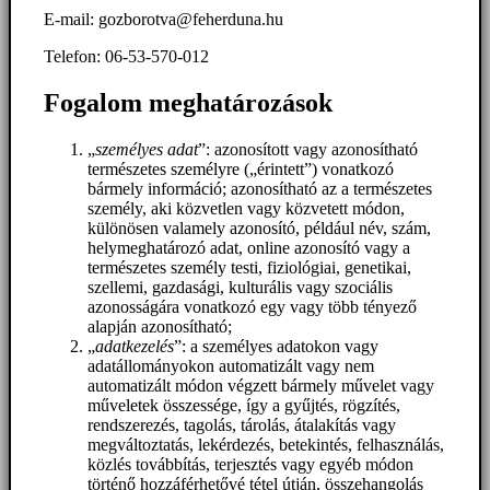
E-mail: gozborotva@feherduna.hu
Telefon: 06-53-570-012
Fogalom meghatározások
„
személyes adat
”: azonosított vagy azonosítható
természetes személyre („érintett”) vonatkozó
bármely információ; azonosítható az a természetes
személy, aki közvetlen vagy közvetett módon,
különösen valamely azonosító, például név, szám,
helymeghatározó adat, online azonosító vagy a
természetes személy testi, fiziológiai, genetikai,
szellemi, gazdasági, kulturális vagy szociális
azonosságára vonatkozó egy vagy több tényező
alapján azonosítható;
„
adatkezelés
”: a személyes adatokon vagy
adatállományokon automatizált vagy nem
automatizált módon végzett bármely művelet vagy
műveletek összessége, így a gyűjtés, rögzítés,
rendszerezés, tagolás, tárolás, átalakítás vagy
megváltoztatás, lekérdezés, betekintés, felhasználás,
közlés továbbítás, terjesztés vagy egyéb módon
történő hozzáférhetővé tétel útján, összehangolás