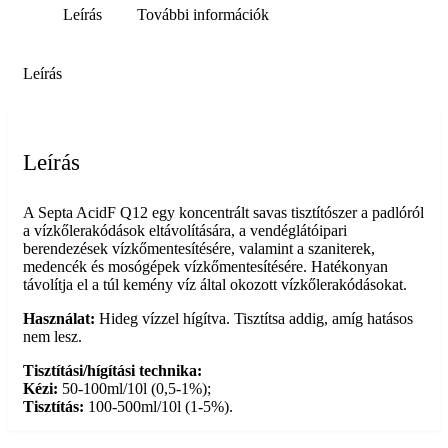
Leírás
További információk
Leírás
Leírás
A Septa AcidF Q12 egy koncentrált savas tisztítószer a padlóról
a vízkőlerakódások eltávolítására, a vendéglátóipari
berendezések vízkőmentesítésére, valamint a szaniterek,
medencék és mosógépek vízkőmentesítésére. Hatékonyan
távolítja el a túl kemény víz által okozott vízkőlerakódásokat.
Használat:
Hideg vízzel hígítva. Tisztítsa addig, amíg hatásos
nem lesz.
Tisztítási/hígítási technika:
Kézi:
50-100ml/10l (0,5-1%);
Tisztítás:
100-500ml/10l (1-5%).