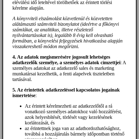
elévülési idő leteltével törölhetőek az érintett törlési
kérelme alapján.
A könyvviteli elszámolást közvetlenül és közvetetten
alátámasztó számviteli bizonylatot (ideértve a főkönyvi
számlákat, az analitikus, illetve részletező
nyilvántartásokat is), legalább 8 évig kell olvasható
formában, a könyvelési feljegyzések hivatkozása alapján
visszakereshető módon megőrizni.
4. Az adatok megismerésére jogosult lehetséges
adatkezelők személye, a személyes adatok címzettjei
: A
személyes adatokat az adatkezelő sales és marketing
munkatársai kezelhetik, a fenti alapelvek tiszteletben
tartásával.
5. A
z érintettek adatkezeléssel kapcsolatos jogainak
ismertetése
:
Az érintett kérelmezheti az adatkezelőtől a rá
vonatkozó személyes adatokhoz való hozzáférést,
azok helyesbítését, törlését vagy kezelésének
korlátozását, és
az érintettnek joga van az adathordozhatósághoz,
továbbá a hozzájárulás bármely időpontban történő