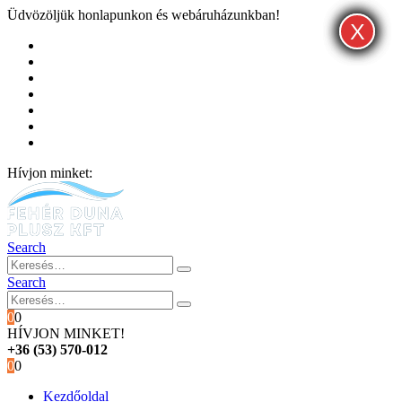
Üdvözöljük honlapunkon és webáruházunkban!
X
X
X
Kezdőoldal
Rólunk
Hivatalos garancia és márkaszervíz
Blog
Fiókom
Kosár
Pénztár
Hívjon minket:
+36 (53) 570-012
Search
Search
0
0
HÍVJON MINKET!
+36 (53) 570-012
0
0
Kezdőoldal