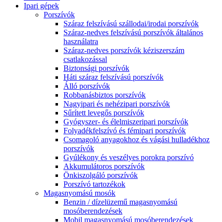
Ipari gépek
Porszívók
Száraz felszívású szállodai/irodai porszívók
Száraz-nedves felszívású porszívók általános
használatra
Száraz-nedves porszívók kéziszerszám
csatlakozással
Biztonsági porszívók
Háti száraz felszívású porszívók
Álló porszívók
Robbanásbiztos porszívók
Nagyipari és nehézipari porszívók
Sűrített levegős porszívók
Gyógyszer- és élelmiszeripari porszívók
Folyadékfelszívó és fémipari porszívók
Csomagoló anyagokhoz és vágási hulladékhoz
porszívók
Gyúlékony és veszélyes porokra porszívó
Akkumulátoros porszívók
Önkiszolgáló porszívók
Porszívó tartozékok
Magasnyomású mosók
Benzin / dízelüzemű magasnyomású
mosóberendezések
Mobil magasnyomású mosóberendezések