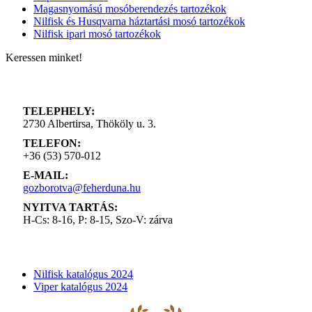
Magasnyomású mosóberendezés tartozékok
Nilfisk és Husqvarna háztartási mosó tartozékok
Nilfisk ipari mosó tartozékok
Keressen minket!
ELÉRHETŐSÉGÜNK
TELEPHELY:
2730 Albertirsa, Thököly u. 3.
TELEFON:
+36 (53) 570-012
E-MAIL:
gozborotva@feherduna.hu
NYITVA TARTÁS:
H-Cs: 8-16, P: 8-15, Szo-V: zárva
KATALÓGUSOK
Nilfisk katalógus 2024
Viper katalógus 2024