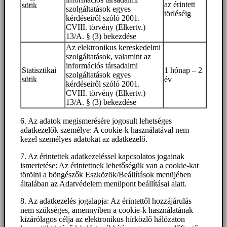
az érintett
sütik
szolgáltatások egyes
törléséig
kérdéseiről szóló 2001.
CVIII. törvény (Elkertv.)
13/A. § (3) bekezdése
Az elektronikus kereskedelmi
szolgáltatások, valamint az
információs társadalmi
Statisztikai
1 hónap – 2
szolgáltatások egyes
sütik
év
kérdéseiről szóló 2001.
CVIII. törvény (Elkertv.)
13/A. § (3) bekezdése
6. Az adatok megismerésére jogosult lehetséges
adatkezelők személye: A cookie-k használatával nem
kezel személyes adatokat az adatkezelő.
7. Az érintettek adatkezeléssel kapcsolatos jogainak
ismertetése: Az érintettnek lehetőségük van a cookie-kat
törölni a böngészők Eszközök/Beállítások menüjében
általában az Adatvédelem menüpont beállításai alatt.
8. Az adatkezelés jogalapja: Az érintettől hozzájárulás
nem szükséges, amennyiben a cookie-k használatának
kizárólagos célja az elektronikus hírközlő hálózaton