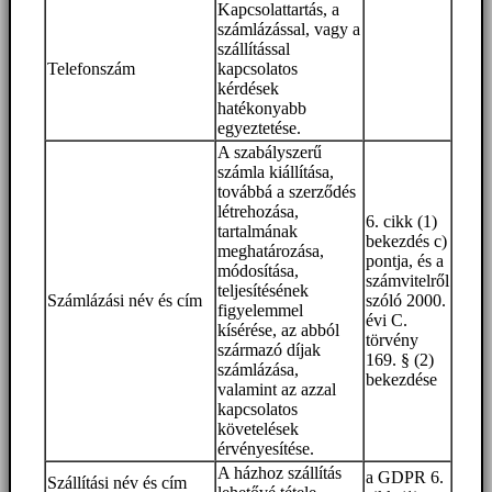
Kapcsolattartás, a
számlázással, vagy a
szállítással
Telefonszám
kapcsolatos
kérdések
hatékonyabb
egyeztetése.
A szabályszerű
számla kiállítása,
továbbá a szerződés
létrehozása,
6. cikk (1)
tartalmának
bekezdés c)
meghatározása,
pontja, és a
módosítása,
számvitelről
teljesítésének
Számlázási név és cím
szóló 2000.
figyelemmel
évi C.
kísérése, az abból
törvény
származó díjak
169. § (2)
számlázása,
bekezdése
valamint az azzal
kapcsolatos
követelések
érvényesítése.
A házhoz szállítás
a GDPR 6.
Szállítási név és cím