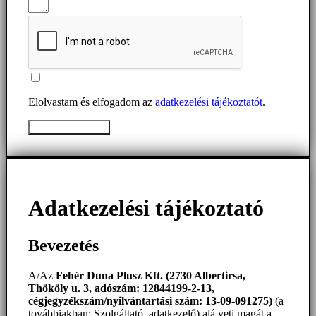
Elolvastam és elfogadom az
adatkezelési tájékoztatót
.
Üzenet elküldése
Adatkezelési tájékoztató
Bevezetés
A/Az
Fehér Duna Plusz Kft. (2730 Albertirsa,
Thököly u. 3, adószám: 12844199-2-13,
cégjegyzékszám/nyilvántartási szám: 13-09-091275)
(a
továbbiakban: Szolgáltató, adatkezelő) alá veti magát a