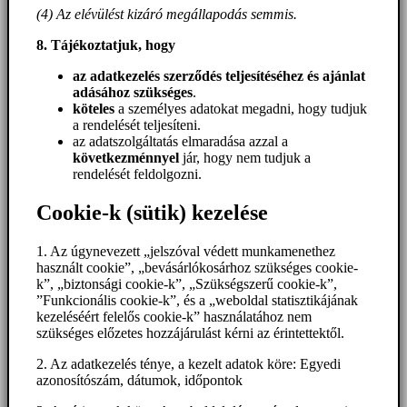
(4) Az elévülést kizáró megállapodás semmis.
8. Tájékoztatjuk, hogy
az adatkezelés szerződés teljesítéséhez és ajánlat
adásához szükséges
.
köteles
a személyes adatokat megadni, hogy tudjuk
a rendelését teljesíteni.
az adatszolgáltatás elmaradása azzal a
következménnyel
jár, hogy nem tudjuk a
rendelését feldolgozni.
Cookie-k (sütik) kezelése
1. Az úgynevezett „jelszóval védett munkamenethez
használt cookie”, „bevásárlókosárhoz szükséges cookie-
k”, „biztonsági cookie-k”, „Szükségszerű cookie-k”,
”Funkcionális cookie-k”, és a „weboldal statisztikájának
kezeléséért felelős cookie-k” használatához nem
szükséges előzetes hozzájárulást kérni az érintettektől.
2. Az adatkezelés ténye, a kezelt adatok köre: Egyedi
azonosítószám, dátumok, időpontok