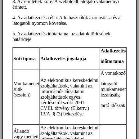
3. Az érintettek köre: A weboldalt látogató valamennyi
érintett.
4. Az adatkezelés célja: A felhasználók azonosítása és a
látogatók nyomon követése.
5. Az adatkezelés időtartama, az adatok törlésének
határideje:
Adatkezelés
Süti típusa
Adatkezelés jogalapja
időtartama
A vonatkozó
Az elektronikus kereskedelmi
Munkamenet
látogatói
szolgáltatások, valamint az
sütik
munkamenet
információs társadalmi
(session)
lezárásáig
szolgáltatások egyes
kérdéseiről szóló 2001.
tartó időszak
CVIII. törvény (Elkertv.)
13/A. § (3) bekezdése
Az elektronikus kereskedelmi
Állandó
szolgáltatások, valamint az
vagy mentett
információs társadalmi