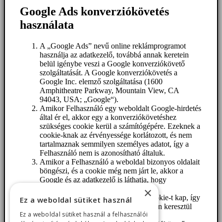
Google Ads konverziókövetés
használata
A „Google Ads” nevű online reklámprogramot
használja az adatkezelő, továbbá annak keretein
belül igénybe veszi a Google konverziókövető
szolgáltatását. A Google konverziókövetés a
Google Inc. elemző szolgáltatása (1600
Amphitheatre Parkway, Mountain View, CA
94043, USA; „Google“).
Amikor Felhasználó egy weboldalt Google-hirdetés
által ér el, akkor egy a konverziókövetéshez
szükséges cookie kerül a számítógépére. Ezeknek a
cookie-knak az érvényessége korlátozott, és nem
tartalmaznak semmilyen személyes adatot, így a
Felhasználó nem is azonosítható általuk.
Amikor a Felhasználó a weboldal bizonyos oldalait
böngészi, és a cookie még nem járt le, akkor a
Google és az adatkezelő is láthatja, hogy
Felhasználó a hirdetésre kattintott.
×
Minden Google Ads ügyfél másik cookie-t kap, így
Ez a weboldal sütiket használ
azokat az Ads ügyfeleinek weboldalain keresztül
Ez a weboldal sütiket használ a felhasználói
nem lehet nyomon követni.