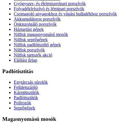
Gyógyszer- és élelmiszeripari porszívók
Folyadékfelszívó és fémipari porszívók
Csomagoló anyagokhoz és vágási hulladékhoz porszívók
Akkumulátoros porszívók
Önkiszolgáló porszívók
Háztartási gépek
Nilfisk magasnyomású mosók
Nilfisk seprőgépek
Nilfisk padlótisztító gépek
Nilfisk porszívók
Nilfisk tartozék akció
Elállási űrlap
Padlótisztítás
Egytárcsás súrolók
Felületszárító
Kárpittisztítók
Padlótisztítók
Polírozók
Seprőgépek
Magasnyomású mosók