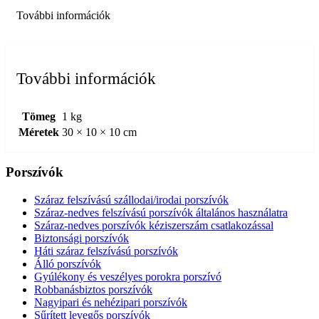
További információk
További információk
Tömeg
1 kg
Méretek
30 × 10 × 10 cm
Porszívók
Száraz felszívású szállodai/irodai porszívók
Száraz-nedves felszívású porszívók általános használatra
Száraz-nedves porszívók kéziszerszám csatlakozással
Biztonsági porszívók
Háti száraz felszívású porszívók
Álló porszívók
Gyúlékony és veszélyes porokra porszívó
Robbanásbiztos porszívók
Nagyipari és nehézipari porszívók
Sűrített levegős porszívók