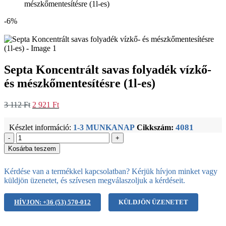
mészkőmentesítésre (1l-es)
-6%
Septa Koncentrált savas folyadék vízkő-
és mészkőmentesítésre (1l-es)
Original
Current
3 112
Ft
2 921
Ft
price
price
was:
is:
4081
Készlet információ:
1-3 MUNKANAP
Cikkszám:
3
2
-
+
112 Ft.
921 Ft.
Kosárba teszem
Kérdése van a termékkel kapcsolatban? Kérjük hívjon minket vagy
küldjön üzenetet, és szívesen megválaszoljuk a kérdéseit.
HÍVJON: +36 (53) 570-012
KÜLDJÖN ÜZENETET