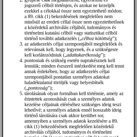
jogszerű célból történjen, és azokat ne kezeljék
ezekkel a célokkal össze nem egyeztethető módon;
a 89. cikk (1) bekezdésének megfelelően nem
minősül az eredeti céllal össze nem egyeztethetőnek
a közérdekű archiválás céljából, tudományos és
történelmi kutatási célból vagy statisztikai célból
történő további adatkezelés („
célhoz kötöttség
”);
az adatkezelés céljai szempontjából megfelelőek és
relevánsak kell, hogy legyenek, és a szükségesre
kell korlátozódniuk („
adattakarékosság
”);
pontosnak és szükség esetén naprakésznek kell
lenniük; minden észszerű intézkedést meg kell tenni
annak érdekében, hogy az adatkezelés céljai
szempontjából pontatlan személyes adatokat
haladéktalanul töröljék vagy helyesbítsék
(„
pontosság
”);
tárolásának olyan formában kell történnie, amely az
érintettek azonosítását csak a személyes adatok
kezelése céljainak eléréséhez szükséges ideig teszi
lehetővé; a személyes adatok ennél hosszabb ideig
történő tárolására csak akkor kerülhet sor,
amennyiben a személyes adatok kezelésére a 89.
cikk (1) bekezdésének megfelelően közérdekű
archiválás céljából, tudományos és történelmi