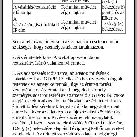
lehetővé tétele.
cikk (1)
A vásárlás/regisztráció
Technikai művelet
bekezdés b)
időpontja
végrehajtása.
pontja és az
Elker tv.
A
Technikai művelet
13/A. § (3)
vásárlás/regisztrációkori
végrehajtása.
bekezdése.
IP cím
Sem a felhasználónév, sem az e-mail cím esetében nem
szükséges, hogy személyes adatot tartalmazzon.
2. Az érintettek köre: A webshop weboldalon
regisztrált/vásárló valamennyi érintett.
3. Az adatkezelés időtartama, az adatok törlésének
határideje: Ha a GDPR 17. cikk (1) bekezdésében foglalt
feltételek valamelyike fennáll, úgy az érintett törlési
kérelméig tart. Az érintett által megadott bármely
személyes adat törléséről az adatkezelő a GDPR 19. cikke
alapján, elektronikus úton tájékoztatja az érintettet. Ha az
érintett törlési kérelme kiterjed az általa megadott e-mail
címre is, akkor az adatkezelő a tájékoztatást követően az
e-mail címet is törli. Kivéve a számviteli bizonylatok
esetében, hiszen a számvitelről szóló 2000. évi C. törvény
169. § (2) bekezdése alapján 8 évig meg kell őrizni ezeket
az adatokat. Az érintett szerződéses adatai a polgárjogi