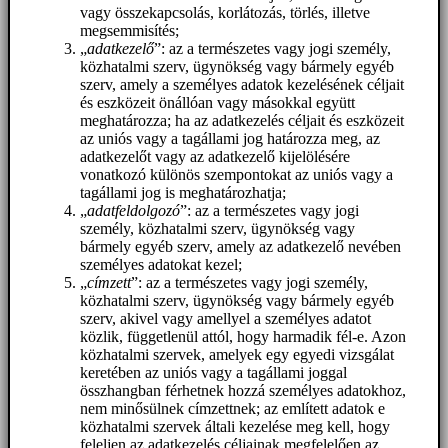
vagy összekapcsolás, korlátozás, törlés, illetve
megsemmisítés;
„
adatkezelő
”: az a természetes vagy jogi személy,
közhatalmi szerv, ügynökség vagy bármely egyéb
szerv, amely a személyes adatok kezelésének céljait
és eszközeit önállóan vagy másokkal együtt
meghatározza; ha az adatkezelés céljait és eszközeit
az uniós vagy a tagállami jog határozza meg, az
adatkezelőt vagy az adatkezelő kijelölésére
vonatkozó különös szempontokat az uniós vagy a
tagállami jog is meghatározhatja;
„
adatfeldolgozó
”: az a természetes vagy jogi
személy, közhatalmi szerv, ügynökség vagy
bármely egyéb szerv, amely az adatkezelő nevében
személyes adatokat kezel;
„
címzett
”: az a természetes vagy jogi személy,
közhatalmi szerv, ügynökség vagy bármely egyéb
szerv, akivel vagy amellyel a személyes adatot
közlik, függetlenül attól, hogy harmadik fél-e. Azon
közhatalmi szervek, amelyek egy egyedi vizsgálat
keretében az uniós vagy a tagállami joggal
összhangban férhetnek hozzá személyes adatokhoz,
nem minősülnek címzettnek; az említett adatok e
közhatalmi szervek általi kezelése meg kell, hogy
feleljen az adatkezelés céljainak megfelelően az