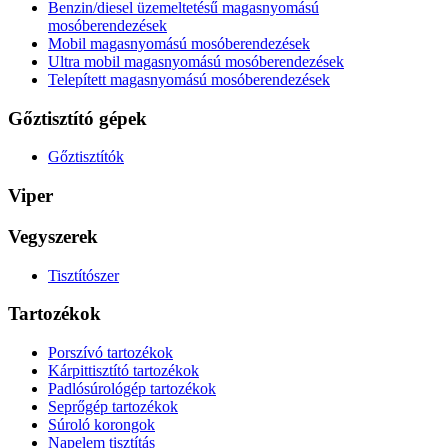
Benzin/diesel üzemeltetésű magasnyomású
mosóberendezések
Mobil magasnyomású mosóberendezések
Ultra mobil magasnyomású mosóberendezések
Telepített magasnyomású mosóberendezések
Gőztisztító gépek
Gőztisztítók
Viper
Vegyszerek
Tisztítószer
Tartozékok
Porszívó tartozékok
Kárpittisztító tartozékok
Padlósúrológép tartozékok
Seprőgép tartozékok
Súroló korongok
Napelem tisztítás