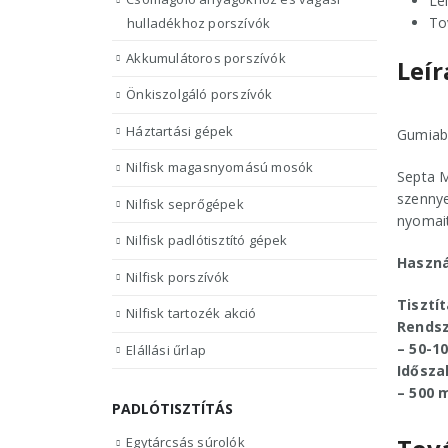
Le
To
hulladékhoz porszívók
Akkumulátoros porszívók
Leír
Önkiszolgáló porszívók
Háztartási gépek
Gumiabr
Nilfisk magasnyomású mosók
Septa M
szennye
Nilfisk seprőgépek
nyomait
Nilfisk padlótisztító gépek
Haszná
Nilfisk porszívók
Tisztít
Nilfisk tartozék akció
Rendsz
– 50-10
Elállási űrlap
Idősza
– 500 
PADLÓTISZTÍTÁS
Egytárcsás súrolók