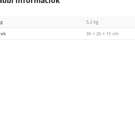
ábbi információk
g
5,2 kg
tek
30 × 20 × 15 cm