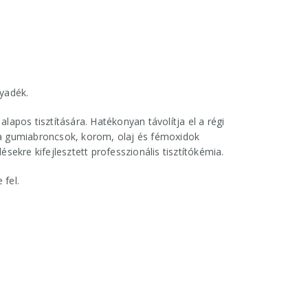
yadék.
alapos tisztítására. Hatékonyan távolítja el a régi
a gumiabroncsok, korom, olaj és fémoxidok
ekre kifejlesztett professzionális tisztítókémia.
 fel.