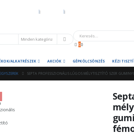
KEZDŐOLDAL
RÓLUNK
HIVATALOS GARANCIA ÉS MÁRKASZER
0
0
ÉKOK/ALKATRÉSZEK
AKCIÓK
GÉPKÖLCSÖNZÉS
KÉZI TISZ
EGYSZEREK
SEPTA PROFESSZIONÁLIS LÚGOS MÉLYTISZTÍTÓ SZER GUMINYO
Sept
mélyt
gumi
fémo