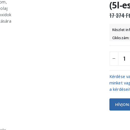
(5l-e
17 374
F
Készlet i
Cikkszám
Kérdése va
minket vag
a kérdéseit
HÍVJON: