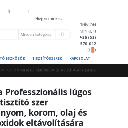
VÍZ
BLOG
FIÓKOM
KOSÁR
PÉNZTÁR
Hívjon minket:
+36 (53) 570-012
HÍVJON
MINKET!
+36 (53)
570-012
0
0
TÍTÓ ESZKÖZÖK
TISZTÍTÓSZEREK
KAPCSOLAT
M, KOROM, OLAJ ÉS FÉMOXIDOK ELTÁVOLÍTÁSÁRA (5L-ES)
a Professzionális lúgos
isztító szer
nyom, korom, olaj és
xidok eltávolítására