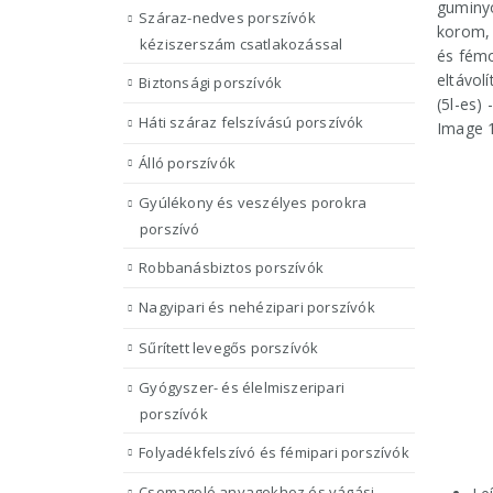
Száraz-nedves porszívók
kéziszerszám csatlakozással
Biztonsági porszívók
Háti száraz felszívású porszívók
Álló porszívók
Gyúlékony és veszélyes porokra
porszívó
Robbanásbiztos porszívók
Nagyipari és nehézipari porszívók
Sűrített levegős porszívók
Gyógyszer- és élelmiszeripari
porszívók
Folyadékfelszívó és fémipari porszívók
Csomagoló anyagokhoz és vágási