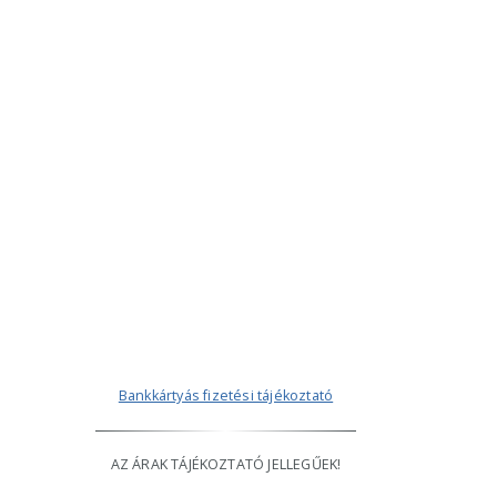
Bankkártyás fizetési tájékoztató
AZ ÁRAK TÁJÉKOZTATÓ JELLEGŰEK!