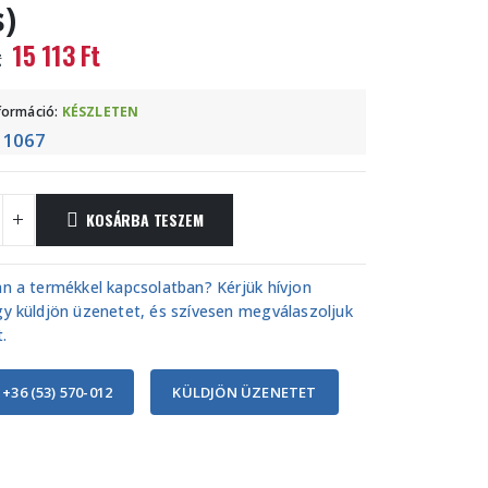
s)
Original
Current
15 113
Ft
t
price
price
was:
is:
nformáció:
KÉSZLETEN
17
15
1067
:
374 Ft.
113 Ft.
KOSÁRBA TESZEM
n a termékkel kapcsolatban? Kérjük hívjon
y küldjön üzenetet, és szívesen megválaszoljuk
.
 +36 (53) 570-012
KÜLDJÖN ÜZENETET