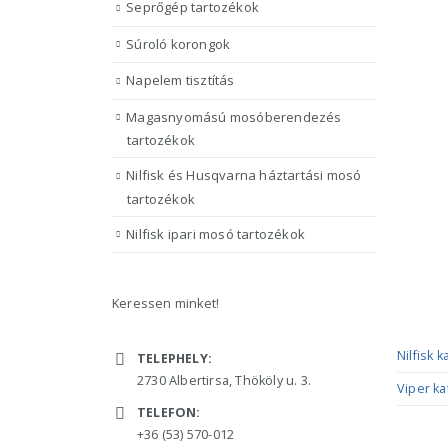
Seprőgép tartozékok
Súroló korongok
Napelem tisztítás
Magasnyomású mosóberendezés
tartozékok
Nilfisk és Husqvarna háztartási mosó
tartozékok
Nilfisk ipari mosó tartozékok
Keressen minket!
ELÉRHETŐSÉGÜNK
KATAL
Nilfisk 
TELEPHELY:
2730 Albertirsa, Thököly u. 3.
Viper ka
TELEFON:
+36 (53) 570-012