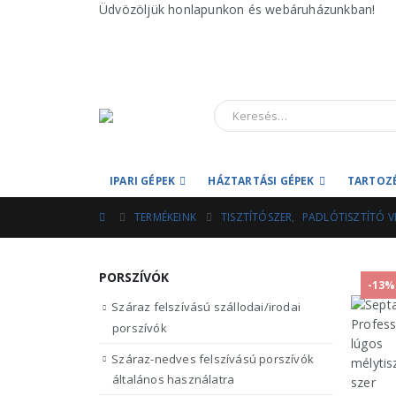
Üdvözöljük honlapunkon és webáruházunkban!
IPARI GÉPEK
HÁZTARTÁSI GÉPEK
TARTOZ
TERMÉKEINK
TISZTÍTÓSZER
,
PADLÓTISZTÍTÓ V
PORSZÍVÓK
-13%
Száraz felszívású szállodai/irodai
porszívók
Száraz-nedves felszívású porszívók
általános használatra