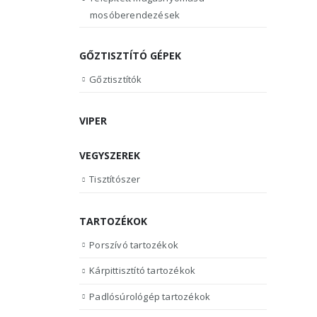
mosóberendezések
GŐZTISZTÍTÓ GÉPEK
Gőztisztítók
VIPER
VEGYSZEREK
Tisztítószer
TARTOZÉKOK
Porszívó tartozékok
Kárpittisztító tartozékok
Padlósúrológép tartozékok