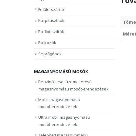
Tov
Felületszárító
Kárpittisztítók
Töme
Padlótisztítók
Mére
Polírozók
Seprőgépek
MAGASNYOMÁSÚ MOSÓK
Benzin/diesel üzemeltetésű
magasnyomású mosóberendezések
Mobil magasnyomású
mosóberendezések
Ultra mobil magasnyomású
mosóberendezések
Telepített magasnyomású