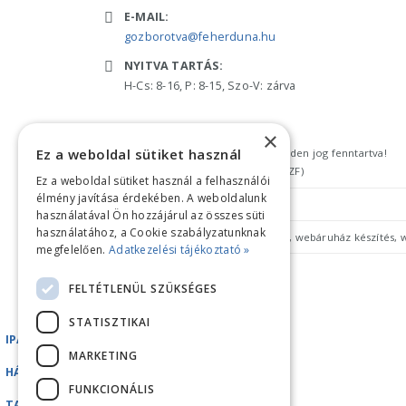
E-MAIL:
gozborotva@feherduna.hu
NYITVA TARTÁS:
H-Cs: 8-16, P: 8-15, Szo-V: zárva
×
Ez a weboldal sütiket használ
Copyright © 2018 feherduna.hu - Minden jog fenntartva!
Általános szerződési feltételek (ÁSZF)
Ez a weboldal sütiket használ a felhasználói
élmény javítása érdekében. A weboldalunk
Adatkezelési tájékoztató
használatával Ön hozzájárul az összes süti
használatához, a Cookie szabályzatunknak
megfelelően.
Adatkezelési tájékoztató »
FELTÉTLENÜL SZÜKSÉGES
STATISZTIKAI
IPARI GÉPEK
MARKETING
HÁZTARTÁSI GÉPEK
FUNKCIONÁLIS
TARTOZÉKOK/ALKATRÉSZEK