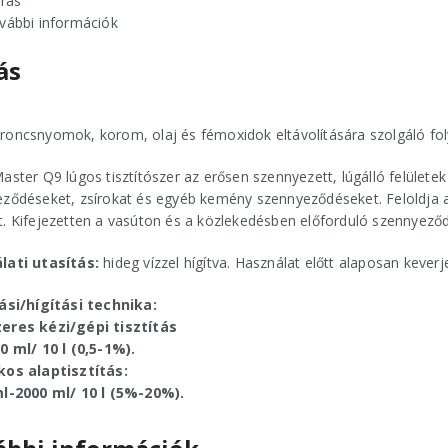
írás
vábbi információk
ás
oncsnyomok, korom, olaj és fémoxidok eltávolítására szolgáló fol
aster Q9 lúgos tisztítószer az erősen szennyezett, lúgálló felületek 
ződéseket, zsírokat és egyéb kemény szennyeződéseket. Feloldja 
. Kifejezetten a vasúton és a közlekedésben előforduló szennyeződés
lati utasítás:
hideg vízzel hígítva. Használat előtt alaposan keverje
ási/hígítási technika:
eres kézi/gépi tisztítás
0 ml/ 10 l (0,5-1%).
kos alaptisztítás:
ml-2000 ml/ 10 l (5%-20%).