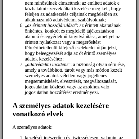
nem minősülnek címzettnek; az említett adatok e
közhatalmi szervek általi kezelése meg kell, hogy
feleljen az adatkezelés céljainak megfelelően az
alkalmazandó adatvédelmi szabályoknak;
„
az érintett hozzájárulása
”: az érintett akaratának
önkéntes, konkrét és megfelelő tájékoztatáson
alapuló és egyértelmű kinyilvánítása, amellyel az
érintett nyilatkozat vagy a megerősítést
félreérthetetlenül kifejező cselekedet útján jelzi,
hogy beleegyezését adja az őt érintő személyes
adatok kezeléséhez;
„
adatvédelmi incidens
”: a biztonság olyan sérülése,
amely a továbbított, tárolt vagy más módon kezelt
személyes adatok véletlen vagy jogellenes
megsemmisítését, elvesztését, megváltoztatását,
jogosulatlan közlését vagy az azokhoz való
jogosulatlan hozzáférést eredményezi.
A személyes adatok kezelésére
vonatkozó elvek
A személyes adatok:
kezelését jogszerűen és tisztességesen, valamint az