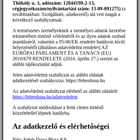
Thököly u. 3, adószám: 12844199-2-13,
cégjegyzékszám/nyilvántartási szám: 13-09-091275)
(a
továbbiakban: Szolgáltató, adatkezelő) alá veti magát a
következő szabályzatnak:
A természetes személyeknek a személyes adatok kezelése
tekintetében történő védelméről és az ilyen adatok szabad
áramlásáról, valamint a 95/46/EK rendelet hatályon kívül
helyezéséről (általános adatvédelmi rendelet) AZ
EURÓPAI PARLAMENT ÉS A TANÁCS (EU)
2016/679 RENDELETE (2016. április 27.) szerint az
alábbi tájékoztatást adjuk.
Jelen adatvédelmi szabályzat az alábbi oldalak
adatkezelését szabályozza: https://feherduna.hu
Az adatvédelmi szabályzat elérhető az alábbi oldalról:
https://feherduna.hu/adatvedelem
A szabályzat módosításai a fenti címen történő
közzététellel lépnek hatályba.
Az adatkezelő és elérhetőségei
Név: Fehér Duna Plusz Kft.