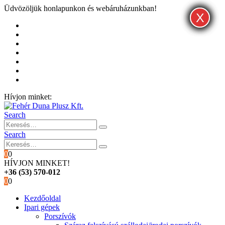
Üdvözöljük honlapunkon és webáruházunkban!
X
X
X
Kezdőoldal
Rólunk
Hivatalos garancia és márkaszervíz
Blog
Fiókom
Kosár
Pénztár
Hívjon minket:
+36 (53) 570-012
Search
Search
0
0
HÍVJON MINKET!
+36 (53) 570-012
0
0
Kezdőoldal
Ipari gépek
Porszívók