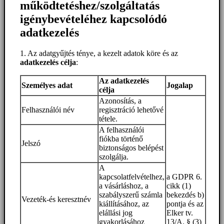
működtetéshez/szolgáltatás
igénybevételéhez kapcsolódó
adatkezelés
1. Az adatgyűjtés ténye, a kezelt adatok köre és az
adatkezelés célja
:
Az adatkezelés
Személyes adat
Jogalap
célja
Azonosítás, a
Felhasználói név
regisztráció lehetővé
tétele.
A felhasználói
fiókba történő
Jelszó
biztonságos belépést
szolgálja.
A
kapcsolatfelvételhez,
a GDPR 6.
a vásárláshoz, a
cikk (1)
szabályszerű számla
bekezdés b)
Vezeték-és keresztnév
kiállításához, az
pontja és az
elállási jog
Elker tv.
gyakorlásához
13/A. § (3)