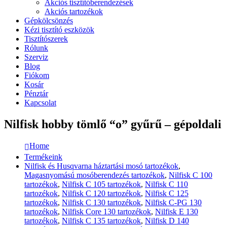
Akciós tisztítóberendezések
Akciós tartozékok
Gépkölcsönzés
Kézi tisztító eszközök
Tisztítószerek
Rólunk
Szerviz
Blog
Fiókom
Kosár
Pénztár
Kapcsolat
Nilfisk hobby tömlő “o” gyűrű – gépoldali
Home
Termékeink
Nilfisk és Husqvarna háztartási mosó tartozékok
,
Magasnyomású mosóberendezés tartozékok
,
Nilfisk C 100
tartozékok
,
Nilfisk C 105 tartozékok
,
Nilfisk C 110
tartozékok
,
Nilfisk C 120 tartozékok
,
Nilfisk C 125
tartozékok
,
Nilfisk C 130 tartozékok
,
Nilfisk C-PG 130
tartozékok
,
Nilfisk Core 130 tartozékok
,
Nilfisk E 130
tartozékok
,
Nilfisk C 135 tartozékok
,
Nilfisk D 140