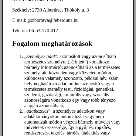
Székhely: 2730 Albertirsa, Thököly u. 3
E-mail: gozborotva@feherduna.hu
Telefon: 06-53-570-012
Fogalom meghatározások
„
személyes adat
”: azonosított vagy azonosítható
természetes személyre („érintett”) vonatkozó
bármely információ; azonosítható az a természetes
személy, aki közvetlen vagy közvetett módon,
különösen valamely azonosító, például név, szám,
helymeghatározó adat, online azonosító vagy a
természetes személy testi, fiziológiai, genetikai,
szellemi, gazdasági, kulturális vagy szociális
azonosságára vonatkozó egy vagy több tényező
alapján azonosítható;
„
adatkezelés
”: a személyes adatokon vagy
adatállományokon automatizált vagy nem
automatizált módon végzett bármely művelet vagy
műveletek összessége, így a gyűjtés, rögzítés,
rendszerezés, tagolás, tárolás, átalakítás vagy