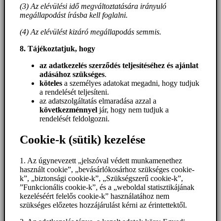
(3) Az elévülési idő megváltoztatására irányuló
megállapodást írásba kell foglalni.
(4) Az elévülést kizáró megállapodás semmis.
8. Tájékoztatjuk, hogy
az adatkezelés szerződés teljesítéséhez és ajánlat
adásához szükséges
.
köteles
a személyes adatokat megadni, hogy tudjuk
a rendelését teljesíteni.
az adatszolgáltatás elmaradása azzal a
következménnyel
jár, hogy nem tudjuk a
rendelését feldolgozni.
Cookie-k (sütik) kezelése
1. Az úgynevezett „jelszóval védett munkamenethez
használt cookie”, „bevásárlókosárhoz szükséges cookie-
k”, „biztonsági cookie-k”, „Szükségszerű cookie-k”,
”Funkcionális cookie-k”, és a „weboldal statisztikájának
kezeléséért felelős cookie-k” használatához nem
szükséges előzetes hozzájárulást kérni az érintettektől.