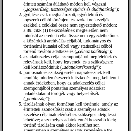
érintett számára átlátható módon kell végezni
(„
jogszerűség, tisztességes eljárás és átláthatóság
”);
gyűjtése csak meghatározott, egyértelmű és
jogszerű célból történjen, és azokat ne kezeljék
ezekkel a célokkal össze nem egyeztethető módon;
a 89. cikk (1) bekezdésének megfelelően nem
minősül az eredeti céllal össze nem egyeztethetőnek
a közérdekű archiválás céljából, tudományos és
történelmi kutatási célból vagy statisztikai célból
történő további adatkezelés („
célhoz kötöttség
”);
az adatkezelés céljai szempontjából megfelelőek és
relevánsak kell, hogy legyenek, és a szükségesre
kell korlátozódniuk („
adattakarékosság
”);
pontosnak és szükség esetén naprakésznek kell
lenniük; minden észszerű intézkedést meg kell tenni
annak érdekében, hogy az adatkezelés céljai
szempontjából pontatlan személyes adatokat
haladéktalanul töröljék vagy helyesbítsék
(„
pontosság
”);
tárolásának olyan formában kell történnie, amely az
érintettek azonosítását csak a személyes adatok
kezelése céljainak eléréséhez szükséges ideig teszi
lehetővé; a személyes adatok ennél hosszabb ideig
történő tárolására csak akkor kerülhet sor,
amennyiben a személyes adatok kezelésére a 89.