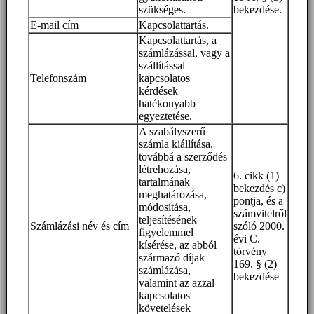
szükséges.
bekezdése.
E-mail cím
Kapcsolattartás.
Kapcsolattartás, a
számlázással, vagy a
szállítással
Telefonszám
kapcsolatos
kérdések
hatékonyabb
egyeztetése.
A szabályszerű
számla kiállítása,
továbbá a szerződés
létrehozása,
6. cikk (1)
tartalmának
bekezdés c)
meghatározása,
pontja, és a
módosítása,
számvitelről
teljesítésének
Számlázási név és cím
szóló 2000.
figyelemmel
évi C.
kísérése, az abból
törvény
származó díjak
169. § (2)
számlázása,
bekezdése
valamint az azzal
kapcsolatos
követelések