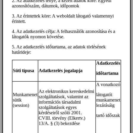
2. Az adatkezelés ténye, a kezelt adatok köre: Egyedi
azonosítószám, dátumok, időpontok
3. Az érintettek köre: A weboldalt látogató valamennyi
érintett.
4. Az adatkezelés célja: A felhasználók azonosítása és a
látogatók nyomon követése.
5. Az adatkezelés időtartama, az adatok törlésének
határideje:
Adatkezelés
Süti típusa
Adatkezelés jogalapja
időtartama
A vonatkozó
Az elektronikus kereskedelmi
Munkamenet
látogatói
szolgáltatások, valamint az
sütik
munkamenet
információs társadalmi
(session)
lezárásáig
szolgáltatások egyes
kérdéseiről szóló 2001.
tartó időszak
CVIII. törvény (Elkertv.)
13/A. § (3) bekezdése