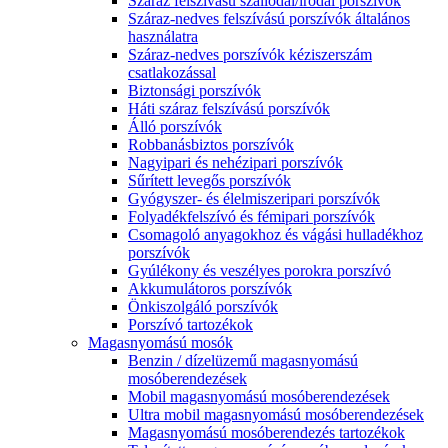
Száraz felszívású szállodai/irodai porszívók
Száraz-nedves felszívású porszívók általános
használatra
Száraz-nedves porszívók kéziszerszám
csatlakozással
Biztonsági porszívók
Háti száraz felszívású porszívók
Álló porszívók
Robbanásbiztos porszívók
Nagyipari és nehézipari porszívók
Sűrített levegős porszívók
Gyógyszer- és élelmiszeripari porszívók
Folyadékfelszívó és fémipari porszívók
Csomagoló anyagokhoz és vágási hulladékhoz
porszívók
Gyúlékony és veszélyes porokra porszívó
Akkumulátoros porszívók
Önkiszolgáló porszívók
Porszívó tartozékok
Magasnyomású mosók
Benzin / dízelüzemű magasnyomású
mosóberendezések
Mobil magasnyomású mosóberendezések
Ultra mobil magasnyomású mosóberendezések
Magasnyomású mosóberendezés tartozékok