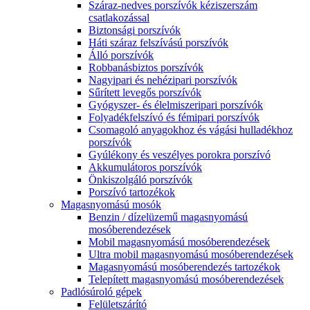
Száraz-nedves porszívók kéziszerszám
csatlakozással
Biztonsági porszívók
Háti száraz felszívású porszívók
Álló porszívók
Robbanásbiztos porszívók
Nagyipari és nehézipari porszívók
Sűrített levegős porszívók
Gyógyszer- és élelmiszeripari porszívók
Folyadékfelszívó és fémipari porszívók
Csomagoló anyagokhoz és vágási hulladékhoz
porszívók
Gyúlékony és veszélyes porokra porszívó
Akkumulátoros porszívók
Önkiszolgáló porszívók
Porszívó tartozékok
Magasnyomású mosók
Benzin / dízelüzemű magasnyomású
mosóberendezések
Mobil magasnyomású mosóberendezések
Ultra mobil magasnyomású mosóberendezések
Magasnyomású mosóberendezés tartozékok
Telepített magasnyomású mosóberendezések
Padlósúroló gépek
Felületszárító