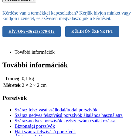
Kérdése van a termékkel kapcsolatban? Kérjük hívjon minket vagy
küldjön üzenetet, és szívesen megválaszoljuk a kérdéseit.
HÍVJON: +36 (53) 570-012
KÜLDJÖN ÜZENETET
További információk
További információk
Tömeg
0,1 kg
Méretek
2 × 2 × 2 cm
Porszívók
Száraz felszívású szállodai/irodai porszívók
Száraz-nedves felszívású porszívók általános használatra
Száraz-nedves porszívók kéziszerszám csatlakozással
Biztonsági porszívók
Háti száraz felszívású porszívók