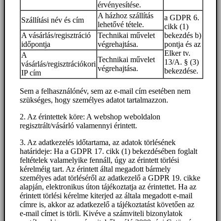
érvényesítése.
A házhoz szállítás
a GDPR 6.
Szállítási név és cím
lehetővé tétele.
cikk (1)
A vásárlás/regisztráció
Technikai művelet
bekezdés b)
időpontja
végrehajtása.
pontja és az
Elker tv.
A
Technikai művelet
13/A. § (3)
vásárlás/regisztrációkori
végrehajtása.
bekezdése.
IP cím
Sem a felhasználónév, sem az e-mail cím esetében nem
szükséges, hogy személyes adatot tartalmazzon.
2. Az érintettek köre: A webshop weboldalon
regisztrált/vásárló valamennyi érintett.
3. Az adatkezelés időtartama, az adatok törlésének
határideje: Ha a GDPR 17. cikk (1) bekezdésében foglalt
feltételek valamelyike fennáll, úgy az érintett törlési
kérelméig tart. Az érintett által megadott bármely
személyes adat törléséről az adatkezelő a GDPR 19. cikke
alapján, elektronikus úton tájékoztatja az érintettet. Ha az
érintett törlési kérelme kiterjed az általa megadott e-mail
címre is, akkor az adatkezelő a tájékoztatást követően az
e-mail címet is törli. Kivéve a számviteli bizonylatok