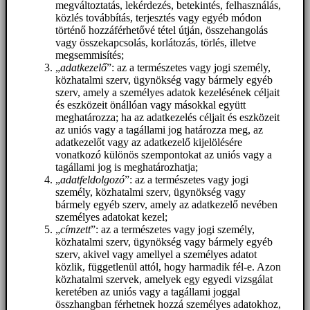
megváltoztatás, lekérdezés, betekintés, felhasználás,
közlés továbbítás, terjesztés vagy egyéb módon
történő hozzáférhetővé tétel útján, összehangolás
vagy összekapcsolás, korlátozás, törlés, illetve
megsemmisítés;
„
adatkezelő
”: az a természetes vagy jogi személy,
közhatalmi szerv, ügynökség vagy bármely egyéb
szerv, amely a személyes adatok kezelésének céljait
és eszközeit önállóan vagy másokkal együtt
meghatározza; ha az adatkezelés céljait és eszközeit
az uniós vagy a tagállami jog határozza meg, az
adatkezelőt vagy az adatkezelő kijelölésére
vonatkozó különös szempontokat az uniós vagy a
tagállami jog is meghatározhatja;
„
adatfeldolgozó
”: az a természetes vagy jogi
személy, közhatalmi szerv, ügynökség vagy
bármely egyéb szerv, amely az adatkezelő nevében
személyes adatokat kezel;
„
címzett
”: az a természetes vagy jogi személy,
közhatalmi szerv, ügynökség vagy bármely egyéb
szerv, akivel vagy amellyel a személyes adatot
közlik, függetlenül attól, hogy harmadik fél-e. Azon
közhatalmi szervek, amelyek egy egyedi vizsgálat
keretében az uniós vagy a tagállami joggal
összhangban férhetnek hozzá személyes adatokhoz,