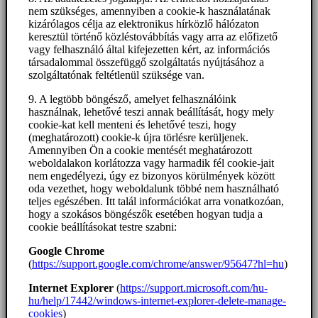
nem szükséges, amennyiben a cookie-k használatának
kizárólagos célja az elektronikus hírközlő hálózaton
keresztül történő közléstovábbítás vagy arra az előfizető
vagy felhasználó által kifejezetten kért, az információs
társadalommal összefüggő szolgáltatás nyújtásához a
szolgáltatónak feltétlenül szüksége van.
9. A legtöbb böngésző, amelyet felhasználóink
használnak, lehetővé teszi annak beállítását, hogy mely
cookie-kat kell menteni és lehetővé teszi, hogy
(meghatározott) cookie-k újra törlésre kerüljenek.
Amennyiben Ön a cookie mentését meghatározott
weboldalakon korlátozza vagy harmadik fél cookie-jait
nem engedélyezi, úgy ez bizonyos körülmények között
oda vezethet, hogy weboldalunk többé nem használható
teljes egészében. Itt talál információkat arra vonatkozóan,
hogy a szokásos böngészők esetében hogyan tudja a
cookie beállításokat testre szabni:
Google Chrome
(
https://support.google.com/chrome/answer/95647?hl=hu
)
Internet Explorer
(
https://support.microsoft.com/hu-
hu/help/17442/windows-internet-explorer-delete-manage-
cookies
)