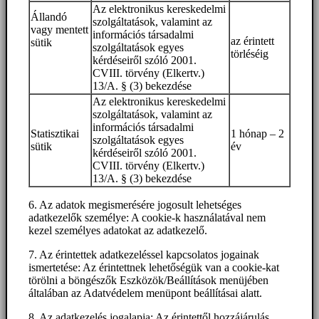
Az elektronikus kereskedelmi
Állandó
szolgáltatások, valamint az
vagy mentett
információs társadalmi
az érintett
sütik
szolgáltatások egyes
törléséig
kérdéseiről szóló 2001.
CVIII. törvény (Elkertv.)
13/A. § (3) bekezdése
Az elektronikus kereskedelmi
szolgáltatások, valamint az
információs társadalmi
Statisztikai
1 hónap – 2
szolgáltatások egyes
sütik
év
kérdéseiről szóló 2001.
CVIII. törvény (Elkertv.)
13/A. § (3) bekezdése
6. Az adatok megismerésére jogosult lehetséges
adatkezelők személye: A cookie-k használatával nem
kezel személyes adatokat az adatkezelő.
7. Az érintettek adatkezeléssel kapcsolatos jogainak
ismertetése: Az érintettnek lehetőségük van a cookie-kat
törölni a böngészők Eszközök/Beállítások menüjében
általában az Adatvédelem menüpont beállításai alatt.
8. Az adatkezelés jogalapja: Az érintettől hozzájárulás