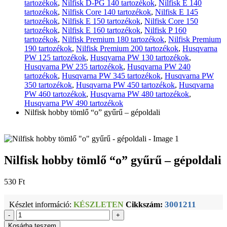
tartozékok
,
Nilfisk D-PG 140 tartozékok
,
Nilfisk E 140
tartozékok
,
Nilfisk Core 140 tartozékok
,
Nilfisk E 145
tartozékok
,
Nilfisk E 150 tartozékok
,
Nilfisk Core 150
tartozékok
,
Nilfisk E 160 tartozékok
,
Nilfisk P 160
tartozékok
,
Nilfisk Premium 180 tartozékok
,
Nilfisk Premium
190 tartozékok
,
Nilfisk Premium 200 tartozékok
,
Husqvarna
PW 125 tartozékok
,
Husqvarna PW 130 tartozékok
,
Husqvarna PW 235 tartozékok
,
Husqvarna PW 240
tartozékok
,
Husqvarna PW 345 tartozékok
,
Husqvarna PW
350 tartozékok
,
Husqvarna PW 450 tartozékok
,
Husqvarna
PW 460 tartozékok
,
Husqvarna PW 480 tartozékok
,
Husqvarna PW 490 tartozékok
Nilfisk hobby tömlő “o” gyűrű – gépoldali
Nilfisk hobby tömlő “o” gyűrű – gépoldali
530
Ft
3001211
Készlet információ:
KÉSZLETEN
Cikkszám:
-
+
Kosárba teszem