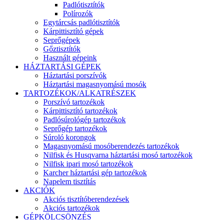
Padlótisztítók
Polírozók
Egytárcsás padlótisztítók
Kárpittisztító gépek
Seprőgépek
Gőztisztítók
Használt gépeink
HÁZTARTÁSI GÉPEK
Háztartási porszívók
Háztartási magasnyomású mosók
TARTOZÉKOK/ALKATRÉSZEK
Porszívó tartozékok
Kárpittisztító tartozékok
Padlósúrológép tartozékok
Seprőgép tartozékok
Súroló korongok
Magasnyomású mosóberendezés tartozékok
Nilfisk és Husqvarna háztartási mosó tartozékok
Nilfisk ipari mosó tartozékok
Karcher háztartási gép tartozékok
Napelem tisztítás
AKCIÓK
Akciós tisztítóberendezések
Akciós tartozékok
GÉPKÖLCSÖNZÉS