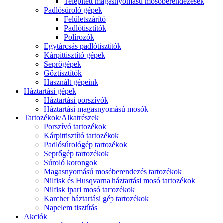
Telepített magasnyomású mosóberendezések
Padlósúroló gépek
Felületszárító
Padlótisztítók
Polírozók
Egytárcsás padlótisztítók
Kárpittisztító gépek
Seprőgépek
Gőztisztítók
Használt gépeink
Háztartási gépek
Háztartási porszívók
Háztartási magasnyomású mosók
Tartozékok/Alkatrészek
Porszívó tartozékok
Kárpittisztító tartozékok
Padlósúrológép tartozékok
Seprőgép tartozékok
Súroló korongok
Magasnyomású mosóberendezés tartozékok
Nilfisk és Husqvarna háztartási mosó tartozékok
Nilfisk ipari mosó tartozékok
Karcher háztartási gép tartozékok
Napelem tisztítás
Akciók