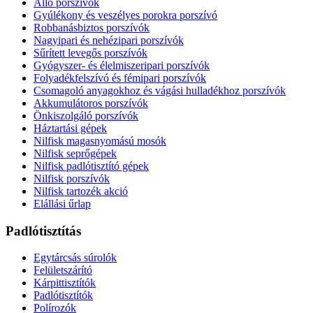
Álló porszívók
Gyúlékony és veszélyes porokra porszívó
Robbanásbiztos porszívók
Nagyipari és nehézipari porszívók
Sűrített levegős porszívók
Gyógyszer- és élelmiszeripari porszívók
Folyadékfelszívó és fémipari porszívók
Csomagoló anyagokhoz és vágási hulladékhoz porszívók
Akkumulátoros porszívók
Önkiszolgáló porszívók
Háztartási gépek
Nilfisk magasnyomású mosók
Nilfisk seprőgépek
Nilfisk padlótisztító gépek
Nilfisk porszívók
Nilfisk tartozék akció
Elállási űrlap
Padlótisztítás
Egytárcsás súrolók
Felületszárító
Kárpittisztítók
Padlótisztítók
Polírozók