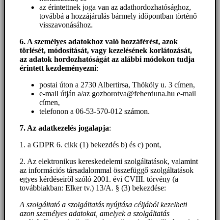
az érintettnek joga van az adathordozhatósághoz,
továbbá a hozzájárulás bármely időpontban történő
visszavonásához.
6. A személyes adatokhoz
való hozzáférést
, azok
törlését, módosítását, vagy kezelésének korlátozását,
az adatok hordozhatóságát az alábbi módokon tudja
érintett kezdeményezni
:
postai úton a 2730 Albertirsa, Thököly u. 3 címen,
e-mail útján a/az gozborotva@feherduna.hu e-mail
címen,
telefonon a 06-53-570-012 számon.
7. Az adatkezelés jogalapja
:
1. a GDPR 6. cikk (1) bekezdés b) és c) pont,
2. Az elektronikus kereskedelemi szolgáltatások, valamint
az információs társadalommal összefüggő szolgáltatások
egyes kérdéseiről szóló 2001. évi CVIII. törvény (a
továbbiakban: Elker tv.) 13/A. § (3) bekezdése:
A szolgáltató a szolgáltatás nyújtása céljából kezelheti
azon személyes adatokat, amelyek a szolgáltatás