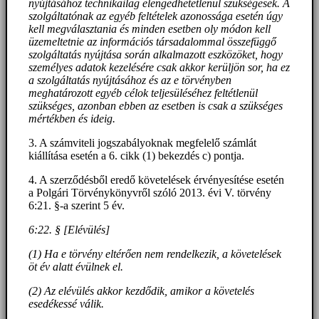
nyújtásához technikailag elengedhetetlenül szükségesek. A
szolgáltatónak az egyéb feltételek azonossága esetén úgy
kell megválasztania és minden esetben oly módon kell
üzemeltetnie az információs társadalommal összefüggő
szolgáltatás nyújtása során alkalmazott eszközöket, hogy
személyes adatok kezelésére csak akkor kerüljön sor, ha ez
a szolgáltatás nyújtásához és az e törvényben
meghatározott egyéb célok teljesüléséhez feltétlenül
szükséges, azonban ebben az esetben is csak a szükséges
mértékben és ideig.
3. A számviteli jogszabályoknak megfelelő számlát
kiállítása esetén a 6. cikk (1) bekezdés c) pontja.
4. A szerződésből eredő követelések érvényesítése esetén
a Polgári Törvénykönyvről szóló 2013. évi V. törvény
6:21. §-a szerint 5 év.
6:22. § [Elévülés]
(1) Ha e törvény eltérően nem rendelkezik, a követelések
öt év alatt évülnek el.
(2) Az elévülés akkor kezdődik, amikor a követelés
esedékessé válik.