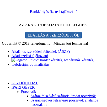
Bankkártyás fizetési tájékoztató
AZ ÁRAK TÁJÉKOZTATÓ JELLEGŰEK!
ELÁLLÁS A SZERZŐDÉSTŐL
Copyright © 2018 feherduna.hu - Minden jog fenntartva!
Általános szerződési feltételek (ÁSZF)
Adatkezelési tájékoztató
KEZDŐOLDAL
IPARI GÉPEK
Porszívók
Száraz felszívású szállodai/irodai porszívók
Száraz-nedves felszívású porszívók általános
használatra