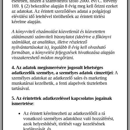
esetében, hiszen a számvitelről szóló 2000. évi C. törvény
169. § (2) bekezdése alapján 8 évig meg kell őrizni ezeket
az adatokat. Az érintett szerződéses adatai a polgárjogi
elévülési idő leteltével törölhetőek az érintett törlési
kérelme alapján.
A könyvviteli elszámolást közvetlenül és közvetetten
alátámasztó számviteli bizonylatot (ideértve a főkönyvi
számlákat, az analitikus, illetve részletező
nyilvántartásokat is), legalább 8 évig kell olvasható
formában, a könyvelési feljegyzések hivatkozása alapján
visszakereshető módon megőrizni.
4. Az adatok megismerésére jogosult lehetséges
adatkezelők személye, a személyes adatok címzettjei
: A
személyes adatokat az adatkezelő sales és marketing
munkatársai kezelhetik, a fenti alapelvek tiszteletben
tartásával.
5. A
z érintettek adatkezeléssel kapcsolatos jogainak
ismertetése
:
Az érintett kérelmezheti az adatkezelőtől a rá
vonatkozó személyes adatokhoz való hozzáférést,
azok helyesbítését, törlését vagy kezelésének
korlátozását, és