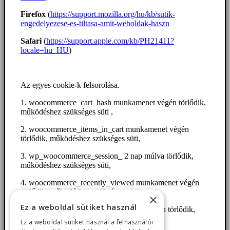
Firefox
(
https://support.mozilla.org/hu/kb/sutik-
engedelyezese-es-tiltasa-amit-weboldak-haszn
Safari
(
https://support.apple.com/kb/PH21411?
locale=hu_HU
)
Az egyes cookie-k felsorolása.
1. woocommerce_cart_hash munkamenet végén törlődik,
működéshez szükséges süti ,
2. woocommerce_items_in_cart munkamenet végén
törlődik, működéshez szükséges süti,
3. wp_woocommerce_session_ 2 nap múlva törlődik,
működéshez szükséges süti,
4. woocommerce_recently_viewed munkamenet végén
törlődik, működéshez szükséges süti,
×
Ez a weboldal sütiket használ
5. store_notice[notice id] munkamenet végén törlődik,
működéshez szükséges süti,
Ez a weboldal sütiket használ a felhasználói