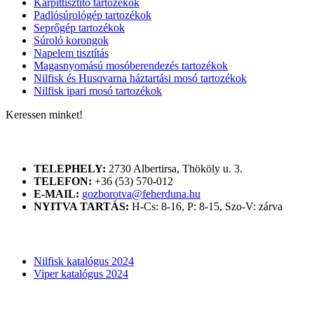
Kárpittisztító tartozékok
Padlósúrológép tartozékok
Seprőgép tartozékok
Súroló korongok
Napelem tisztítás
Magasnyomású mosóberendezés tartozékok
Nilfisk és Husqvarna háztartási mosó tartozékok
Nilfisk ipari mosó tartozékok
Keressen minket!
ELÉRHETŐSÉGÜNK
TELEPHELY:
2730 Albertirsa, Thököly u. 3.
TELEFON:
+36 (53) 570-012
E-MAIL:
gozborotva@feherduna.hu
NYITVA TARTÁS:
H-Cs: 8-16, P: 8-15, Szo-V: zárva
KATALÓGUSOK
Nilfisk katalógus 2024
Viper katalógus 2024