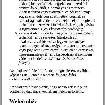
cikk (1) bekezdésének megfelelően közérdekű
archiválás céljából, tudományos és történelmi
kutatási célból vagy statisztikai célból kerül majd
sor, az e rendeletben az érintettek jogainak és
szabadságainak védelme érdekében előírt megfelelő
technikai és szervezési intézkedések végrehajtására
is figyelemmel („
korlátozott tárolhatóság
”);
kezelését oly módon kell végezni, hogy megfelelő
technikai vagy szervezési intézkedések
alkalmazásával biztosítva legyen a személyes
adatok megfelelő biztonsága, az adatok jogosulatlan
vagy jogellenes kezelésével, véletlen elvesztésével,
megsemmisítésével vagy károsodásával szembeni
védelmet is ideértve („
integritás és bizalmas
jelleg
”).
Az adatkezelő felelős a fentiek megfelelésért, továbbá
képesnek kell lennie e megfelelés igazolására
(„
elszámoltathatóság
”).
Az adatkezelő nyilatkozik, hogy adatkezelése a jelen
pontban foglalt alapelveknek megfelelően történik.
Webáruház