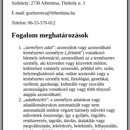
Székhely: 2730 Albertirsa, Thököly u. 3
E-mail: gozborotva@feherduna.hu
Telefon: 06-53-570-012
Fogalom meghatározások
„
személyes adat
”: azonosított vagy azonosítható
természetes személyre („érintett”) vonatkozó
bármely információ; azonosítható az a természetes
személy, aki közvetlen vagy közvetett módon,
különösen valamely azonosító, például név, szám,
helymeghatározó adat, online azonosító vagy a
természetes személy testi, fiziológiai, genetikai,
szellemi, gazdasági, kulturális vagy szociális
azonosságára vonatkozó egy vagy több tényező
alapján azonosítható;
„
adatkezelés
”: a személyes adatokon vagy
adatállományokon automatizált vagy nem
automatizált módon végzett bármely művelet vagy
műveletek összessége, így a gyűjtés, rögzítés,
rendszerezés, tagolás, tárolás, átalakítás vagy
megváltoztatás, lekérdezés, betekintés, felhasználás,