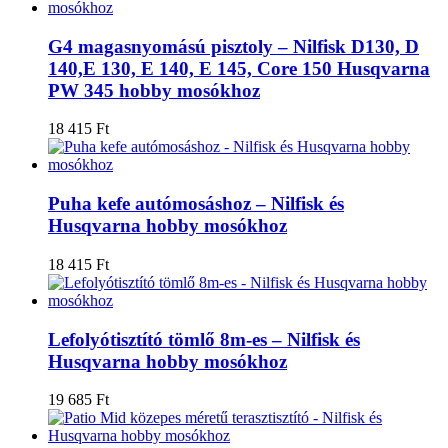
G4 magasnyomású pisztoly – Nilfisk D130, D
140,E 130, E 140, E 145, Core 150 Husqvarna
PW 345 hobby mosókhoz
18 415
Ft
Puha kefe autómosáshoz – Nilfisk és
Husqvarna hobby mosókhoz
18 415
Ft
Lefolyótisztító tömlő 8m-es – Nilfisk és
Husqvarna hobby mosókhoz
19 685
Ft