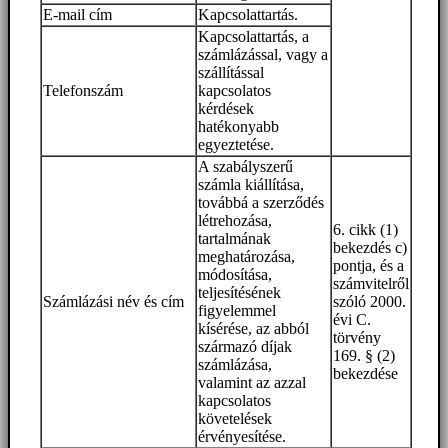
E-mail cím
Kapcsolattartás.
Kapcsolattartás, a
számlázással, vagy a
szállítással
Telefonszám
kapcsolatos
kérdések
hatékonyabb
egyeztetése.
A szabályszerű
számla kiállítása,
továbbá a szerződés
létrehozása,
6. cikk (1)
tartalmának
bekezdés c)
meghatározása,
pontja, és a
módosítása,
számvitelről
teljesítésének
Számlázási név és cím
szóló 2000.
figyelemmel
évi C.
kísérése, az abból
törvény
származó díjak
169. § (2)
számlázása,
bekezdése
valamint az azzal
kapcsolatos
követelések
érvényesítése.