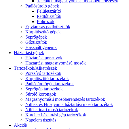
Telepített magasnyomású mosóberendezések
Padlósúroló gépek
Felületszárító
Padlótisztítók
Polírozók
Egytárcsás padlótisztítók
Kárpittisztító gépek
Seprőgépek
Gőztisztítók
Használt gépeink
Háztartási gépek
Háztartási porszívók
Háztartási magasnyomású mosók
Tartozékok/Alkatrészek
Porszívó tartozékok
Kárpittisztító tartozékok
Padlósúrológép tartozékok
Seprőgép tartozékok
Súroló korongok
Magasnyomású mosóberendezés tartozékok
Nilfisk és Husqvarna háztartási mosó tartozékok
Nilfisk ipari mosó tartozékok
Karcher háztartási gép tartozékok
Napelem tisztítás
Akciók