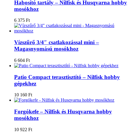
Habosító tartály – Nilfisk és Husqvarna hobby
mosókhoz
6 375
Ft
Vízszűrő 3/4″ csatlakozással mini –
Magasnyomású mosókhoz
6 604
Ft
Patio Compact terasztisztító – Nilfisk hobby
gépekhez
10 160
Ft
Forgókefe – Nilfisk és Husqvarna hobby
mosókhoz
10 922
Ft