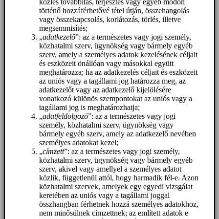
közlés továbbítás, terjesztés vagy egyéb módon
történő hozzáférhetővé tétel útján, összehangolás
vagy összekapcsolás, korlátozás, törlés, illetve
megsemmisítés;
„
adatkezelő
”: az a természetes vagy jogi személy,
közhatalmi szerv, ügynökség vagy bármely egyéb
szerv, amely a személyes adatok kezelésének céljait
és eszközeit önállóan vagy másokkal együtt
meghatározza; ha az adatkezelés céljait és eszközeit
az uniós vagy a tagállami jog határozza meg, az
adatkezelőt vagy az adatkezelő kijelölésére
vonatkozó különös szempontokat az uniós vagy a
tagállami jog is meghatározhatja;
„
adatfeldolgozó
”: az a természetes vagy jogi
személy, közhatalmi szerv, ügynökség vagy
bármely egyéb szerv, amely az adatkezelő nevében
személyes adatokat kezel;
„
címzett
”: az a természetes vagy jogi személy,
közhatalmi szerv, ügynökség vagy bármely egyéb
szerv, akivel vagy amellyel a személyes adatot
közlik, függetlenül attól, hogy harmadik fél-e. Azon
közhatalmi szervek, amelyek egy egyedi vizsgálat
keretében az uniós vagy a tagállami joggal
összhangban férhetnek hozzá személyes adatokhoz,
nem minősülnek címzettnek; az említett adatok e