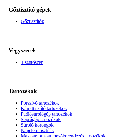
Gőztisztító gépek
Gőztisztítók
Vegyszerek
Tisztítószer
Tartozékok
Porszívó tartozékok
Kárpittisztító tartozékok
Padlósúrológép tartozékok
Seprőgép tartozékok
Súroló korongok
Napelem tisztítás
Magasnyomású mosóberendezés tartozékok