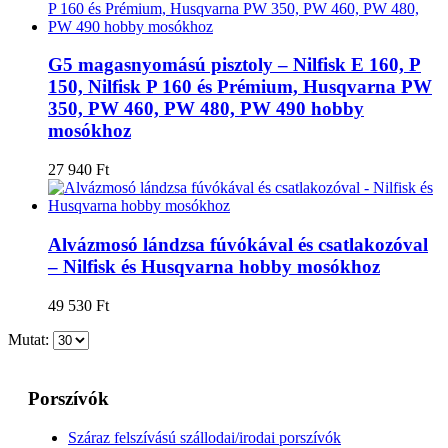
G5 magasnyomású pisztoly – Nilfisk E 160, P
150, Nilfisk P 160 és Prémium, Husqvarna PW
350, PW 460, PW 480, PW 490 hobby
mosókhoz
27 940
Ft
Alvázmosó lándzsa fúvókával és csatlakozóval
– Nilfisk és Husqvarna hobby mosókhoz
49 530
Ft
Mutat:
Porszívók
Száraz felszívású szállodai/irodai porszívók