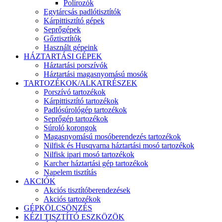
Polírozók
Egytárcsás padlótisztítók
Kárpittisztító gépek
Seprőgépek
Gőztisztítók
Használt gépeink
HÁZTARTÁSI GÉPEK
Háztartási porszívók
Háztartási magasnyomású mosók
TARTOZÉKOK/ALKATRÉSZEK
Porszívó tartozékok
Kárpittisztító tartozékok
Padlósúrológép tartozékok
Seprőgép tartozékok
Súroló korongok
Magasnyomású mosóberendezés tartozékok
Nilfisk és Husqvarna háztartási mosó tartozékok
Nilfisk ipari mosó tartozékok
Karcher háztartási gép tartozékok
Napelem tisztítás
AKCIÓK
Akciós tisztítóberendezések
Akciós tartozékok
GÉPKÖLCSÖNZÉS
KÉZI TISZTÍTÓ ESZKÖZÖK