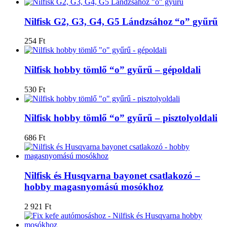
Nilfisk G2, G3, G4, G5 Lándzsához “o” gyűrű
254
Ft
Nilfisk hobby tömlő “o” gyűrű – gépoldali
530
Ft
Nilfisk hobby tömlő “o” gyűrű – pisztolyoldali
686
Ft
Nilfisk és Husqvarna bayonet csatlakozó –
hobby magasnyomású mosókhoz
2 921
Ft