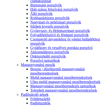
csatlakozással
Biztonsági porszívók
Háti száraz felszívású porszívók
Álló porszívók
Robbanásbiztos porszívók
Nagyipari és nehézipari porszívók
Sűrített levegős porszívók
Gyógyszer- és élelmiszeripari porszívók
Folyadékfelszívó és fémipari porszívók
Csomagoló anyagokhoz és vágási hulladékhoz
porszívók
Gyúlékony és veszélyes porokra porszívó
Akkumulátoros porszívók
Önkiszolgáló porszívók
Porszívó tartozékok
Magasnyomású mosók
Benzin / dízelüzemű magasnyomású
mosóberendezések
Mobil magasnyomású mosóberendezések
Ultra mobil magasnyomású mosóberendezések
Magasnyomású mosóberendezés tartozékok
Telepített magasnyomású mosóberendezések
Padlósúroló gépek
Felületszárító
Padlótisztítók