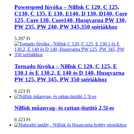
Powerspeed fúvóka – Nilfisk C 120, C 125,
C130, C 135, E 130, E140, D 130, D140, Core
125, Core 130, Core140, Husqvarna PW 130,
PW 235, PW 240, PW 345,350 szériákhoz
5 207
Ft
Tornado fúvóka – Nilfisk C 120, C 125, E
130.1 és E 130.2, E 140 és D 140, Husqvarna
PW 125, PW 345, PW 350 szériákhoz
6 223
Ft
Nilfisk műanyag- és rattan-tisztító 2,5l-es
6 223
Ft