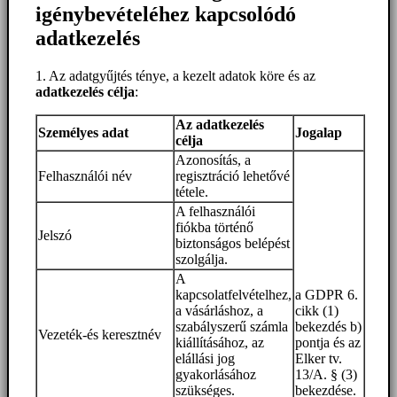
igénybevételéhez kapcsolódó
adatkezelés
1. Az adatgyűjtés ténye, a kezelt adatok köre és az
adatkezelés célja
:
Az adatkezelés
Személyes adat
Jogalap
célja
Azonosítás, a
Felhasználói név
regisztráció lehetővé
tétele.
A felhasználói
fiókba történő
Jelszó
biztonságos belépést
szolgálja.
A
kapcsolatfelvételhez,
a GDPR 6.
a vásárláshoz, a
cikk (1)
szabályszerű számla
bekezdés b)
Vezeték-és keresztnév
kiállításához, az
pontja és az
elállási jog
Elker tv.
gyakorlásához
13/A. § (3)
szükséges.
bekezdése.