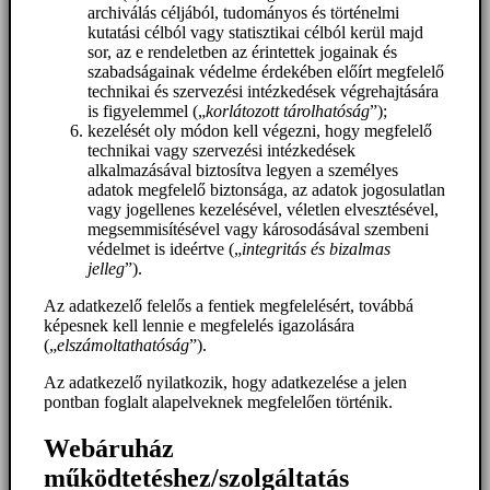
archiválás céljából, tudományos és történelmi
kutatási célból vagy statisztikai célból kerül majd
sor, az e rendeletben az érintettek jogainak és
szabadságainak védelme érdekében előírt megfelelő
technikai és szervezési intézkedések végrehajtására
is figyelemmel („
korlátozott tárolhatóság
”);
kezelését oly módon kell végezni, hogy megfelelő
technikai vagy szervezési intézkedések
alkalmazásával biztosítva legyen a személyes
adatok megfelelő biztonsága, az adatok jogosulatlan
vagy jogellenes kezelésével, véletlen elvesztésével,
megsemmisítésével vagy károsodásával szembeni
védelmet is ideértve („
integritás és bizalmas
jelleg
”).
Az adatkezelő felelős a fentiek megfelelésért, továbbá
képesnek kell lennie e megfelelés igazolására
(„
elszámoltathatóság
”).
Az adatkezelő nyilatkozik, hogy adatkezelése a jelen
pontban foglalt alapelveknek megfelelően történik.
Webáruház
működtetéshez/szolgáltatás