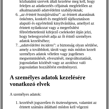
közhatalmi szervek általi kezelése meg kell, hogy
feleljen az adatkezelés céljainak megfelelően az
alkalmazandó adatvédelmi szabályoknak;
„
az érintett hozzájárulása
”: az érintett akaratának
önkéntes, konkrét és megfelelő tájékoztatáson
alapuló és egyértelmű kinyilvánítása, amellyel az
érintett nyilatkozat vagy a megerősítést
félreérthetetlenül kifejező cselekedet útján jelzi,
hogy beleegyezését adja az őt érintő személyes
adatok kezeléséhez;
„
adatvédelmi incidens
”: a biztonság olyan sérülése,
amely a továbbított, tárolt vagy más módon kezelt
személyes adatok véletlen vagy jogellenes
megsemmisítését, elvesztését, megváltoztatását,
jogosulatlan közlését vagy az azokhoz való
jogosulatlan hozzáférést eredményezi.
A személyes adatok kezelésére
vonatkozó elvek
A személyes adatok:
kezelését jogszerűen és tisztességesen, valamint az
érintett számára átlátható módon kell végezni