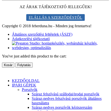
AZ ÁRAK TÁJÉKOZTATÓ JELLEGŰEK!
ELÁLLÁS A SZERZŐDÉSTŐL
Copyright © 2018 feherduna.hu - Minden jog fenntartva!
Általános szerződési feltételek (ÁSZF)
Adatkezelési tájékoztató
You've just added this product to the cart:
Kosár
Folytatás
KEZDŐOLDAL
IPARI GÉPEK
Porszívók
Száraz felszívású szállodai/irodai porszívók
Száraz-nedves felszívású porszívók általános
használatra
Száraz-nedves porszívók kéziszerszám