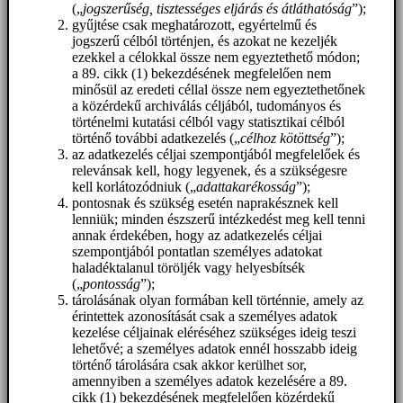
(„
jogszerűség, tisztességes eljárás és átláthatóság
”);
gyűjtése csak meghatározott, egyértelmű és
jogszerű célból történjen, és azokat ne kezeljék
ezekkel a célokkal össze nem egyeztethető módon;
a 89. cikk (1) bekezdésének megfelelően nem
minősül az eredeti céllal össze nem egyeztethetőnek
a közérdekű archiválás céljából, tudományos és
történelmi kutatási célból vagy statisztikai célból
történő további adatkezelés („
célhoz kötöttség
”);
az adatkezelés céljai szempontjából megfelelőek és
relevánsak kell, hogy legyenek, és a szükségesre
kell korlátozódniuk („
adattakarékosság
”);
pontosnak és szükség esetén naprakésznek kell
lenniük; minden észszerű intézkedést meg kell tenni
annak érdekében, hogy az adatkezelés céljai
szempontjából pontatlan személyes adatokat
haladéktalanul töröljék vagy helyesbítsék
(„
pontosság
”);
tárolásának olyan formában kell történnie, amely az
érintettek azonosítását csak a személyes adatok
kezelése céljainak eléréséhez szükséges ideig teszi
lehetővé; a személyes adatok ennél hosszabb ideig
történő tárolására csak akkor kerülhet sor,
amennyiben a személyes adatok kezelésére a 89.
cikk (1) bekezdésének megfelelően közérdekű