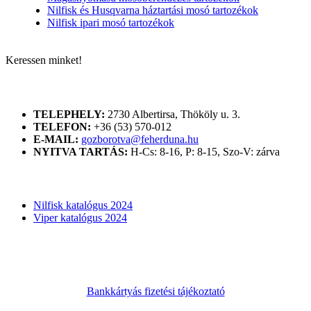
Nilfisk és Husqvarna háztartási mosó tartozékok
Nilfisk ipari mosó tartozékok
Keressen minket!
ELÉRHETŐSÉGÜNK
TELEPHELY:
2730 Albertirsa, Thököly u. 3.
TELEFON:
+36 (53) 570-012
E-MAIL:
gozborotva@feherduna.hu
NYITVA TARTÁS:
H-Cs: 8-16, P: 8-15, Szo-V: zárva
KATALÓGUSOK
Nilfisk katalógus 2024
Viper katalógus 2024
Bankkártyás fizetési tájékoztató