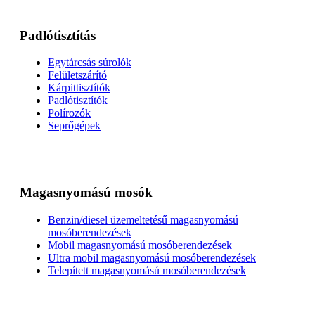
Padlótisztítás
Egytárcsás súrolók
Felületszárító
Kárpittisztítók
Padlótisztítók
Polírozók
Seprőgépek
Magasnyomású mosók
Benzin/diesel üzemeltetésű magasnyomású
mosóberendezések
Mobil magasnyomású mosóberendezések
Ultra mobil magasnyomású mosóberendezések
Telepített magasnyomású mosóberendezések