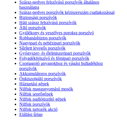
Száraz-nedves felszívású porszívók általános
használatra
Száraz-nedves porszívók kéziszerszám csatlakozással
Biztonsági porszívók
Háti száraz felszívású porszívók
Álló porszívók
Gyúlékony és veszélyes porokra porszívó
Robbanásbiztos porszívók
Nagyipari és nehézipari porszívók
Sűrített levegős porszívók
Gyógyszer- és élelmiszeripari porszívók
Folyadékfelszívó és fémipari porszívók
Csomagoló anyagokhoz és vágási hulladékhoz
porszívók
Akkumulátoros porszívók
Önkiszolgáló porszívók
Háztartási gépek
Nilfisk magasnyomású mosók
Nilfisk seprőgépek
Nilfisk padlótisztító gépek
Nilfisk porszívók
Nilfisk tartozék akció
Elállási űrlap