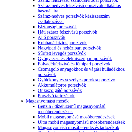
Száraz felszívású szállodai/irodai porszívók
Száraz-nedves felszívású porszívók általános
használatra
Száraz-nedves porszívók kéziszerszám
csatlakozással
Biztonsági porszívók
Háti száraz felszívású porszívók
Álló porszívók
Robbanásbiztos porszívók
Nagyipari és nehézipari porszívók
Sűrített levegős porszívók
Gyógyszer- és élelmiszeripari porszívók
Folyadékfelszívó és fémipari porszívók
Csomagoló anyagokhoz és vágási hulladékhoz
porszívók
Gyúlékony és veszélyes porokra porszívó
Akkumulátoros porszívók
Önkiszolgáló porszívók
Porszívó tartozékok
Magasnyomású mosók
Benzin / dízelüzemű magasnyomású
mosóberendezések
Mobil magasnyomású mosóberendezések
Ultra mobil magasnyomású mosóberendezések
Magasnyomású mosóberendezés tartozékok