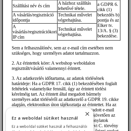
A házhoz szállítás
a GDPR 6.
Szállítási név és cím
lehetővé tétele.
cikk (1)
A vásárlás/regisztráció
Technikai művelet
bekezdés b)
időpontja
végrehajtása.
pontja és az
Elker tv.
A
Technikai művelet
13/A. § (3)
vásárlás/regisztrációkori
végrehajtása.
bekezdése.
IP cím
Sem a felhasználónév, sem az e-mail cím esetében nem
szükséges, hogy személyes adatot tartalmazzon.
2. Az érintettek köre: A webshop weboldalon
regisztrált/vásárló valamennyi érintett.
3. Az adatkezelés időtartama, az adatok törlésének
határideje: Ha a GDPR 17. cikk (1) bekezdésében foglalt
feltételek valamelyike fennáll, úgy az érintett törlési
kérelméig tart. Az érintett által megadott bármely
személyes adat törléséről az adatkezelő a GDPR 19. cikke
alapján, elektronikus úton tájékoztatja az érintettet. Ha az
érintett törlési kérelme kiterjed az általa megadott e-mail
×
címre is, akkor az adatkezelő a tájékoztatást követően az
Ez a weboldal sütiket használ
e-mail címet is törli. Kivéve a számviteli bizonylatok
esetében, hiszen a számvitelről szóló 2000. évi C. törvény
Ez a weboldal sütiket használ a felhasználói
169. § (2) bekezdése alapján 8 évig meg kell őrizni ezeket