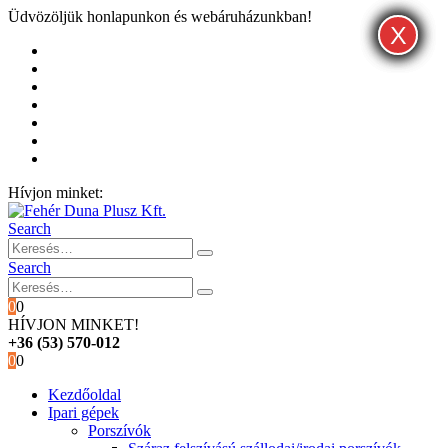
Üdvözöljük honlapunkon és webáruházunkban!
X
X
X
Kezdőoldal
Rólunk
Hivatalos garancia és márkaszervíz
Blog
Fiókom
Kosár
Pénztár
Hívjon minket:
+36 (53) 570-012
Search
Search
0
0
HÍVJON MINKET!
+36 (53) 570-012
0
0
Kezdőoldal
Ipari gépek
Porszívók