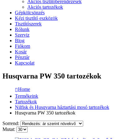
Akciós tisztítóberendezések
Akciós tartozékok
Gépkölcsönzés
Kézi tisztító eszközök
Tisztítószerek
Rólunk
Szerviz
Blog
Fiókom
Kosár
Pénztár
Kapcsolat
Husqvarna PW 350 tartozékok
Home
Termékeink
Tartozékok
Nilfisk és Husqvarna háztartási mosó tartozékok
Husqvarna PW 350 tartozékok
Sorrend:
Mutat: