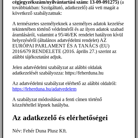
cégjegyzékszám/nyilvántartási szám: 13-09-091275)
(a
továbbiakban: Szolgáltató, adatkezelő) alá veti magát a
következő szabályzatnak:
A természetes személyeknek a személyes adatok kezelése
tekintetében történő védelméről és az ilyen adatok szabad
áramlásáról, valamint a 95/46/EK rendelet hatályon kívül
helyezéséről (általános adatvédelmi rendelet) AZ
EURÓPAI PARLAMENT ÉS A TANÁCS (EU)
2016/679 RENDELETE (2016. április 27.) szerint az
alábbi tájékoztatást adjuk.
Jelen adatvédelmi szabályzat az alábbi oldalak
adatkezelését szabályozza: https://feherduna.hu
Az adatvédelmi szabályzat elérhető az alábbi oldalról:
https://feherduna.hu/adatvedelem
A szabályzat módosításai a fenti címen történő
közzététellel lépnek hatályba.
Az adatkezelő és elérhetőségei
Név: Fehér Duna Plusz Kft.