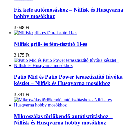
Fix kefe autómosáshoz – Nilfisk és Husqvarna
hobby mosókhoz
3 048
Ft
Nilfisk grill- és fém-tisztító 1l-es
3 175
Ft
Patio Mid és Patio Power terasztisztító fúvóka
készlet – Nilfisk és Husqvarna mosókhoz
3 391
Ft
Mikroszálas törlőkendő autótisztításhoz –
Nilfisk és Husqvarna hobby mosókhoz