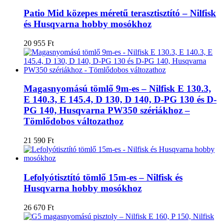
Patio Mid közepes méretű terasztisztító – Nilfisk
és Husqvarna hobby mosókhoz
20 955
Ft
Magasnyomású tömlő 9m-es – Nilfisk E 130.3,
E 140.3, E 145.4, D 130, D 140, D-PG 130 és D-
PG 140, Husqvarna PW350 szériákhoz –
Tömlődobos változathoz
21 590
Ft
Lefolyótisztító tömlő 15m-es – Nilfisk és
Husqvarna hobby mosókhoz
26 670
Ft