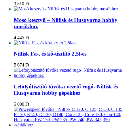
3 810
Ft
Mosó kesztyű – Nilfisk és Husqvarna hobby
mosókhoz
4 445
Ft
Nilfisk Fa-, és kő-tisztító 2,5l-es
5 074
Ft
Lefolyótisztító fúvóka vezető rugó- Nilfisk és
Husqvarna hobby gépekhez
5 080
Ft