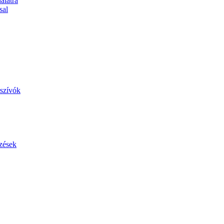
álatra
sal
szívók
zések