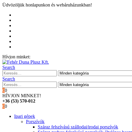
Üdvözöljük honlapunkon és webáruházunkban!
Kezdőoldal
Rólunk
Hivatalos garancia és márkaszervíz
Blog
Fiókom
Kosár
Pénztár
Hívjon minket:
+36 (53) 570-012
Search
Search
0
0
HÍVJON MINKET!
+36 (53) 570-012
0
0
Ipari gépek
Porszívók
Száraz felszívású szállodai/irodai porszívók