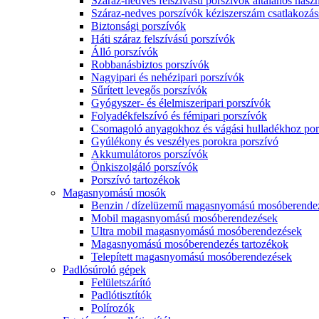
Száraz-nedves felszívású porszívók általános haszn
Száraz-nedves porszívók kéziszerszám csatlakozás
Biztonsági porszívók
Háti száraz felszívású porszívók
Álló porszívók
Robbanásbiztos porszívók
Nagyipari és nehézipari porszívók
Sűrített levegős porszívók
Gyógyszer- és élelmiszeripari porszívók
Folyadékfelszívó és fémipari porszívók
Csomagoló anyagokhoz és vágási hulladékhoz por
Gyúlékony és veszélyes porokra porszívó
Akkumulátoros porszívók
Önkiszolgáló porszívók
Porszívó tartozékok
Magasnyomású mosók
Benzin / dízelüzemű magasnyomású mosóberende
Mobil magasnyomású mosóberendezések
Ultra mobil magasnyomású mosóberendezések
Magasnyomású mosóberendezés tartozékok
Telepített magasnyomású mosóberendezések
Padlósúroló gépek
Felületszárító
Padlótisztítók
Polírozók