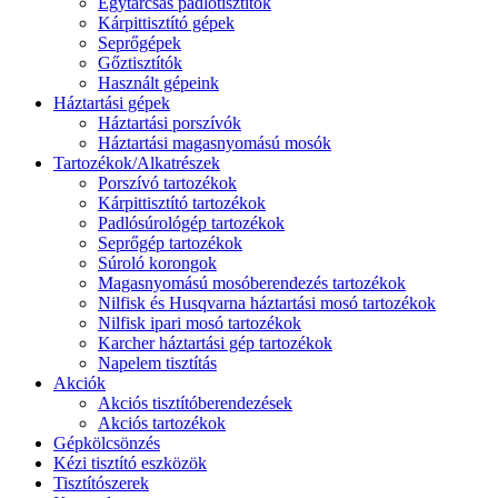
Egytárcsás padlótisztítók
Kárpittisztító gépek
Seprőgépek
Gőztisztítók
Használt gépeink
Háztartási gépek
Háztartási porszívók
Háztartási magasnyomású mosók
Tartozékok/Alkatrészek
Porszívó tartozékok
Kárpittisztító tartozékok
Padlósúrológép tartozékok
Seprőgép tartozékok
Súroló korongok
Magasnyomású mosóberendezés tartozékok
Nilfisk és Husqvarna háztartási mosó tartozékok
Nilfisk ipari mosó tartozékok
Karcher háztartási gép tartozékok
Napelem tisztítás
Akciók
Akciós tisztítóberendezések
Akciós tartozékok
Gépkölcsönzés
Kézi tisztító eszközök
Tisztítószerek