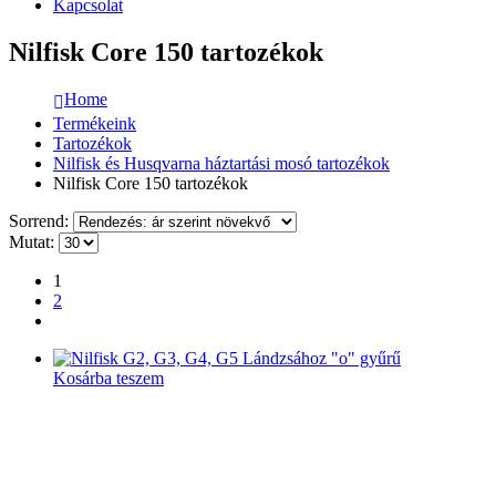
Kapcsolat
Nilfisk Core 150 tartozékok
Home
Termékeink
Tartozékok
Nilfisk és Husqvarna háztartási mosó tartozékok
Nilfisk Core 150 tartozékok
Sorrend:
Mutat:
1
2
Kosárba teszem