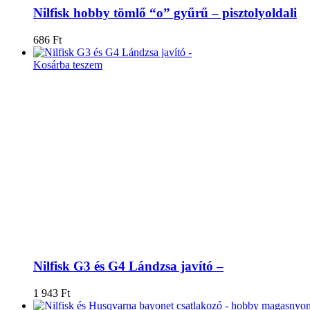
Nilfisk hobby tömlő “o” gyűrű – pisztolyoldali
686
Ft
Kosárba teszem
Nilfisk G3 és G4 Lándzsa javító –
1 943
Ft