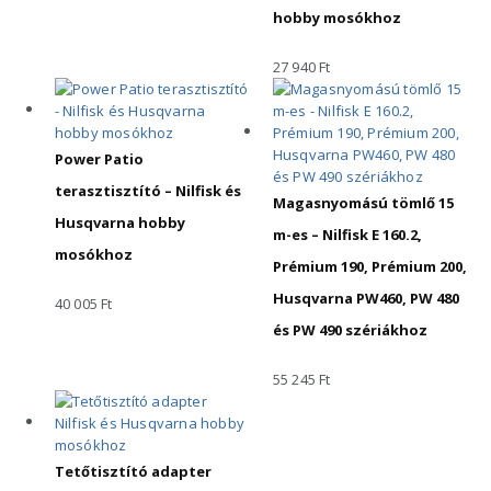
hobby mosókhoz
27 940
Ft
Power Patio
terasztisztító – Nilfisk és
Magasnyomású tömlő 15
Husqvarna hobby
m-es – Nilfisk E 160.2,
mosókhoz
Prémium 190, Prémium 200,
Husqvarna PW460, PW 480
40 005
Ft
és PW 490 szériákhoz
55 245
Ft
Tetőtisztító adapter