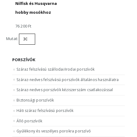
Nilfisk és Husqvarna
hobby mosókhoz
76 200
Ft
Mutat:
PORSZÍVÓK
Száraz felszívású szállodai/irodai porszívók
Száraz-nedves felszívású porszívók általános használatra
Száraz-nedves porszívók kéziszerszám csatlakozással
Biztonsági porszívók
Háti száraz felszívású porszívók
Álló porszívók
Gyúlékony és veszélyes porokra porszívó