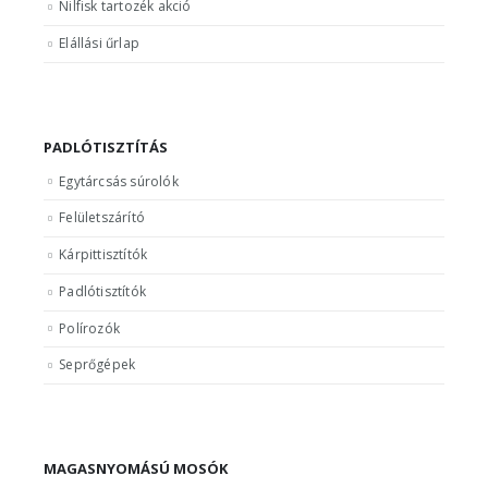
Nilfisk tartozék akció
Elállási űrlap
PADLÓTISZTÍTÁS
Egytárcsás súrolók
Felületszárító
Kárpittisztítók
Padlótisztítók
Polírozók
Seprőgépek
MAGASNYOMÁSÚ MOSÓK