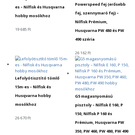
Powerspeed fej (erősebb
es – Nilfisk és Husqvarna
fej, szennymaró fej) –
hobby mosókhoz
Nilfisk Prémium,
19 685
Ft
Husqvarna PW 480 és PW
490 széria
26 162
Ft
Lefolyótisztító tömlő
15m-es – Nilfisk és
Husqvarna hobby
G5 magasnyomású
mosókhoz
pisztoly – Nilfisk E 160, P
150, Nilfisk P 160 és
26 670
Ft
Prémium, Husqvarna PW
350, PW 460, PW 480, PW 490