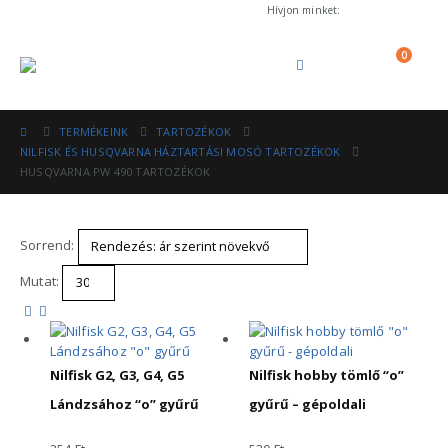
Hívjon minket:
+36 (53) 570-012
0
TERMÉKEINK
TARTOZÉKOK
NILFISK ÉS HUSQVARNA HÁZTARTÁSI MOSÓ TARTOZÉKOK
HUSQVARNA PW 490 TARTOZÉKOK
Sorrend:
Mutat:
Nilfisk G2, G3, G4, G5
Nilfisk hobby tömlő “o”
Lándzsához “o” gyűrű
gyűrű – gépoldali