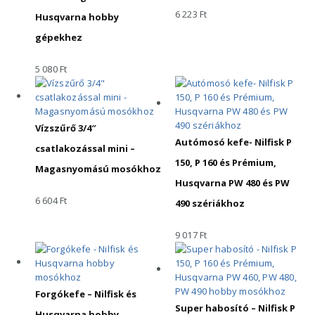
6 223
Ft
Husqvarna hobby
gépekhez
5 080
Ft
Vízszűrő 3/4″
Autómosó kefe- Nilfisk P
csatlakozással mini –
150, P 160 és Prémium,
Magasnyomású mosókhoz
Husqvarna PW 480 és PW
6 604
Ft
490 szériákhoz
9 017
Ft
Forgókefe – Nilfisk és
Super habosító – Nilfisk P
Husqvarna hobby