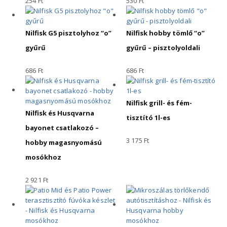
254
Ft
530
Ft
Nilfisk G5 pisztolyhoz “o”
Nilfisk hobby tömlő “o”
gyűrű
gyűrű – pisztolyoldali
686
Ft
686
Ft
Nilfisk grill- és fém-
Nilfisk és Husqvarna
tisztító 1l-es
bayonet csatlakozó –
3 175
Ft
hobby magasnyomású
mosókhoz
2 921
Ft