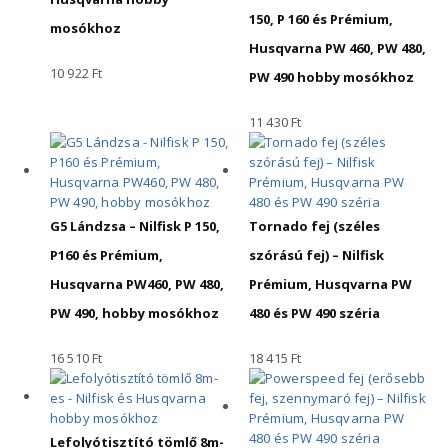
150, P 160 és Prémium,
mosókhoz
Husqvarna PW 460, PW 480,
10 922
Ft
PW 490 hobby mosókhoz
11 430
Ft
G5 Lándzsa – Nilfisk P 150,
Tornado fej (széles
P160 és Prémium,
szórású fej) – Nilfisk
Husqvarna PW460, PW 480,
Prémium, Husqvarna PW
PW 490, hobby mosókhoz
480 és PW 490 széria
16 510
Ft
18 415
Ft
Lefolyótisztító tömlő 8m-