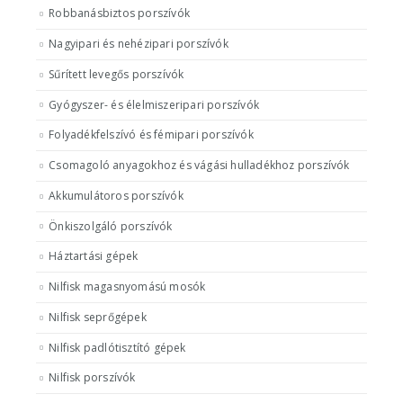
Robbanásbiztos porszívók
Nagyipari és nehézipari porszívók
Sűrített levegős porszívók
Gyógyszer- és élelmiszeripari porszívók
Folyadékfelszívó és fémipari porszívók
Csomagoló anyagokhoz és vágási hulladékhoz porszívók
Akkumulátoros porszívók
Önkiszolgáló porszívók
Háztartási gépek
Nilfisk magasnyomású mosók
Nilfisk seprőgépek
Nilfisk padlótisztító gépek
Nilfisk porszívók