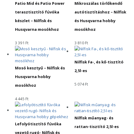
Patio Mid és Patio Power
Mikroszálas törlőkendő
terasztisztító fúvóka
autótisztításhoz – Nilfisk
készlet – Nilfisk és
és Husqvarna hobby
Husqvarna mosókhoz
mosókhoz
3 391
Ft
3 810
Ft
Nilfisk Fa-, és kő-tisztító
Mosó kesztyű – Nilfisk és
2,5l-es
Husqvarna hobby
5 074
Ft
mosókhoz
4 445
Ft
Nilfisk műanyag- és
Lefolyótisztító fúvóka
rattan-tisztító 2,5l-es
vezető rugó- Nilfisk és