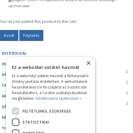
You've just added this product to the cart:
Kosár
Folytatás
KEZDŐOLDAL
×
IPARI GÉPEK
Ez a weboldal sütiket használ
HÁZTARTÁSI GÉPEK
Ez a weboldal sütiket használ a felhasználói
élmény javítása érdekében. A weboldalunk
TARTOZÉKOK/ALKATRÉSZEK
használatával Ön hozzájárul az összes süti
használatához, a Cookie szabályzatunknak
AKCIÓK
megfelelően.
Adatkezelési tájékoztató »
GÉPKÖLCSÖNZÉS
FELTÉTLENÜL SZÜKSÉGES
KÉZI TISZTÍTÓ ESZKÖZÖK
STATISZTIKAI
TISZTÍTÓSZEREK