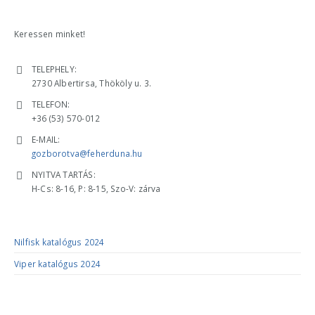
Keressen minket!
ELÉRHETŐSÉGÜNK
TELEPHELY:
2730 Albertirsa, Thököly u. 3.
TELEFON:
+36 (53) 570-012
E-MAIL:
gozborotva@feherduna.hu
NYITVA TARTÁS:
H-Cs: 8-16, P: 8-15, Szo-V: zárva
KATALÓGUSOK
Nilfisk katalógus 2024
Viper katalógus 2024