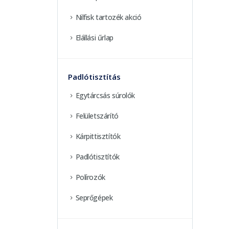
Nilfisk tartozék akció
Elállási űrlap
Padlótisztítás
Egytárcsás súrolók
Felületszárító
Kárpittisztítók
Padlótisztítók
Polírozók
Seprőgépek