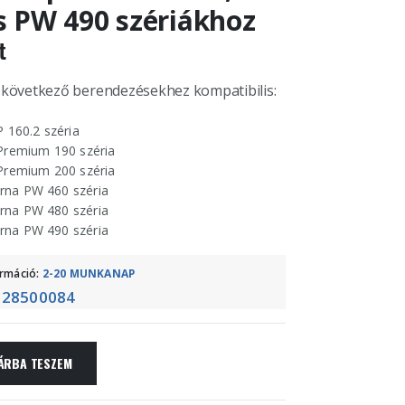
s PW 490 szériákhoz
t
 következő berendezésekhez kompatibilis:
 P 160.2 széria
 Premium 190 széria
 Premium 200 széria
rna PW 460 széria
rna PW 480 széria
rna PW 490 széria
ormáció:
2-20 MUNKANAP
128500084
ÁRBA TESZEM