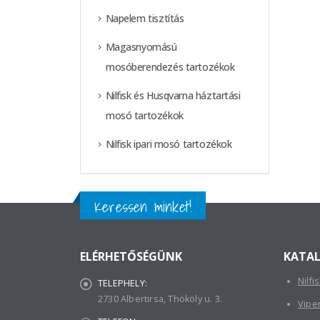
Napelem tisztítás
Magasnyomású
mosóberendezés tartozékok
Nilfisk és Husqvarna háztartási
mosó tartozékok
Nilfisk ipari mosó tartozékok
Keressen minket!
ELÉRHETŐSÉGÜNK
KATA
Nilfi
TELEPHELY:
2730 Albertirsa, Thököly u. 3.
Vipe