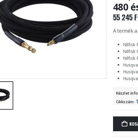
480 é
55 245
F
A termék a
Nilfisk
Nilfisk
Nilfisk
Husqva
Husqva
Husqva
Készlet inf
Cikkszám:
KOS