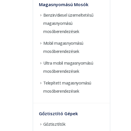
Magasnyomású Mosók
Benzin/diesel üzemeltetésű
magasnyomású
mosóberendezések
Mobil magasnyomású
mosóberendezések
Ultra mobil magasnyomású
mosóberendezések
Telepített magasnyomású
mosóberendezések
Gőztisztító Gépek
Gőztisztítók