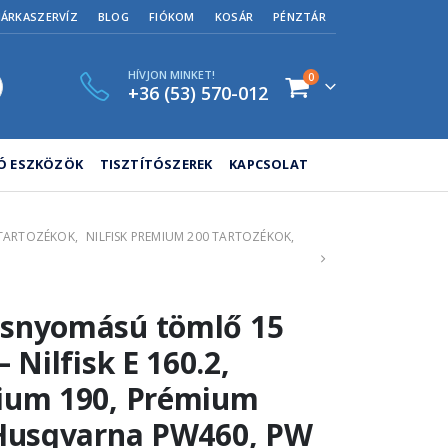
MÁRKASZERVÍZ
BLOG
FIÓKOM
KOSÁR
PÉNZTÁR
HÍVJON MINKET!
0
+36 (53) 570-012
TÓ ESZKÖZÖK
TISZTÍTÓSZEREK
KAPCSOLAT
 TARTOZÉKOK
,
NILFISK PREMIUM 200 TARTOZÉKOK
,
snyomású tömlő 15
 Nilfisk E 160.2,
ium 190, Prémium
 Husqvarna PW460, PW