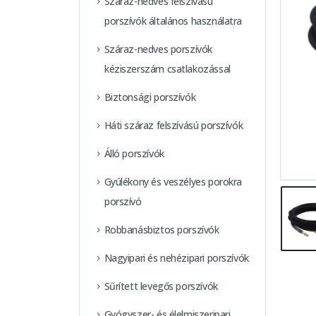
Száraz-nedves felszívású
porszívók általános használatra
Száraz-nedves porszívók
kéziszerszám csatlakozással
Biztonsági porszívók
Háti száraz felszívású porszívók
Álló porszívók
Gyúlékony és veszélyes porokra
porszívó
Robbanásbiztos porszívók
Nagyipari és nehézipari porszívók
Sűrített levegős porszívók
Gyógyszer- és élelmiszeripari