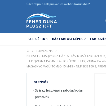
Üdvözöljük honlapunkon és webáruházunkban!
IPARI GÉPEK
HÁZTARTÁSI GÉPEK
TARTOZÉK
TERMÉKEINK
NILFISK ÉS HUSQVARNA HÁZTARTÁSI MOSÓ TARTOZÉKOK
HUSQVARNA PW 460 TARTOZÉKOK
,
HUSQVARNA PW 48
MAGASNYOMÁSÚ TÖMLŐ 15 M-ES – NILFISK E 160.2, PRÉM
Porszívók
Száraz felszívású szállodai/irodai
porszívók