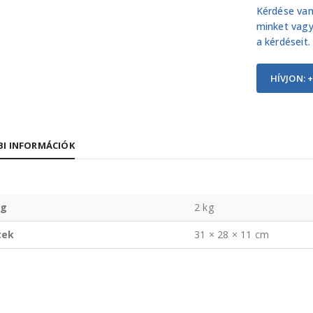
Kérdése van
minket vagy
a kérdéseit.
HÍVJON: +
I INFORMÁCIÓK
g
2 kg
tek
31 × 28 × 11 cm