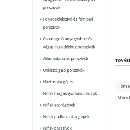
porszívók
Folyadékfelszívó és fémipari
porszívók
Csomagoló anyagokhoz és
vágási hulladékhoz porszívók
Akkumulátoros porszívók
TOVÁBB
Önkiszolgáló porszívók
Háztartási gépek
Töme
Nilfisk magasnyomású mosók
Mére
Nilfisk seprőgépek
Nilfisk padlótisztító gépek
Nilfisk porszívók