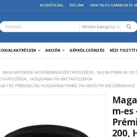
KEZDŐOLDAL
RÓLUNK
HIVATALOS GARANCIA ÉS 
Minden kategória
OK/ALKATRÉSZEK
AKCIÓK
GÉPKÖLCSÖNZÉS
KÉZI TISZTÍ
,
MAGASNYOMÁSÚ MOSÓBERENDEZÉS TARTOZÉKOK
,
NILFISK PREMIUM 190
0 TARTOZÉKOK
,
HUSQVARNA PW 490 TARTOZÉKOK
IUM 190, PRÉMIUM 200, HUSQVARNA PW460, PW 480 ÉS PW 490 SZÉRIÁKHOZ
Maga
m-es –
Prém
200,