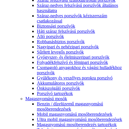
Száraz felszívású szállodai/irodai porszívók
Száraz-nedves felszívású porszívók általános
használatra
Száraz-nedves porszívók kéziszerszám
csatlakozással
Biztonsági porszívók
Háti száraz felszívású porszívók
Álló porszívók
Robbanásbiztos porszívók
Nagyipari és nehézipari porszívók
Sűrített levegős porszívók
Gyógyszer- és élelmiszeripari porszívók
Folyadékfelszívó és fémipari porszívók
Csomagoló anyagokhoz és vágási hulladékhoz
porszívók
Gyúlékony és veszélyes porokra porszívó
Akkumulátoros porszívók
Önkiszolgáló porszívók
Porszívó tartozékok
Magasnyomású mosók
Benzin / dízelüzemű magasnyomású
mosóberendezések
Mobil magasnyomású mosóberendezések
Ultra mobil magasnyomású mosóberendezések
Magasnyomású mosóberendezés tartozékok