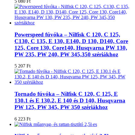
5 080
Ft
Powerspeed fúvóka – Nilfisk C 120, C 125,
C130, C 135, E 130, E140, D 130, D140, Core
125, Core 130, Core140, Husqvarna PW 130,
PW 235, PW 240, PW 345,350 szériákhoz
5 207
Ft
Tornado fúvóka – Nilfisk C 120, C 125, E
130.1 és E 130.2, E 140 és D 140, Husqvarna
PW 125, PW 345, PW 350 szériákhoz
6 223
Ft