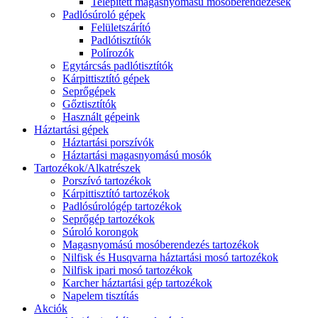
Telepített magasnyomású mosóberendezések
Padlósúroló gépek
Felületszárító
Padlótisztítók
Polírozók
Egytárcsás padlótisztítók
Kárpittisztító gépek
Seprőgépek
Gőztisztítók
Használt gépeink
Háztartási gépek
Háztartási porszívók
Háztartási magasnyomású mosók
Tartozékok/Alkatrészek
Porszívó tartozékok
Kárpittisztító tartozékok
Padlósúrológép tartozékok
Seprőgép tartozékok
Súroló korongok
Magasnyomású mosóberendezés tartozékok
Nilfisk és Husqvarna háztartási mosó tartozékok
Nilfisk ipari mosó tartozékok
Karcher háztartási gép tartozékok
Napelem tisztítás
Akciók