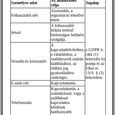
Az adatkezelés
Személyes adat
Jogalap
célja
Azonosítás, a
Felhasználói név
regisztráció lehetővé
tétele.
A felhasználói
fiókba történő
Jelszó
biztonságos belépést
szolgálja.
A
kapcsolatfelvételhez,
a GDPR 6.
a vásárláshoz, a
cikk (1)
szabályszerű számla
bekezdés b)
Vezeték-és keresztnév
kiállításához, az
pontja és az
elállási jog
Elker tv.
gyakorlásához
13/A. § (3)
szükséges.
bekezdése.
E-mail cím
Kapcsolattartás.
Kapcsolattartás, a
számlázással, vagy a
szállítással
Telefonszám
kapcsolatos
kérdések
hatékonyabb