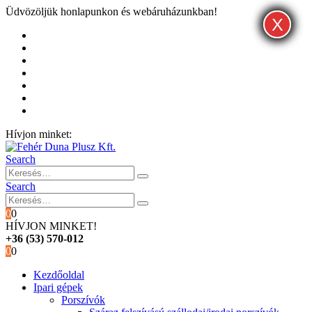
Üdvözöljük honlapunkon és webáruházunkban!
X
X
X
Kezdőoldal
Rólunk
Hivatalos garancia és márkaszervíz
Blog
Fiókom
Kosár
Pénztár
Hívjon minket:
+36 (53) 570-012
Search
Search
0
0
HÍVJON MINKET!
+36 (53) 570-012
0
0
Kezdőoldal
Ipari gépek
Porszívók