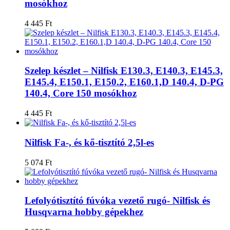
mosókhoz
4 445
Ft
Szelep készlet – Nilfisk E130.3, E140.3, E145.3,
E145.4, E150.1, E150.2, E160.1,D 140.4, D-PG
140.4, Core 150 mosókhoz
4 445
Ft
Nilfisk Fa-, és kő-tisztító 2,5l-es
5 074
Ft
Lefolyótisztító fúvóka vezető rugó- Nilfisk és
Husqvarna hobby gépekhez