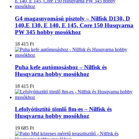
G4 magasnyomású pisztoly – Nilfisk D130, D
140,E 130, E 140, E 145, Core 150 Husqvarna
PW 345 hobby mosókhoz
18 415
Ft
Puha kefe autómosáshoz – Nilfisk és
Husqvarna hobby mosókhoz
18 415
Ft
Lefolyótisztító tömlő 8m-es – Nilfisk és
Husqvarna hobby mosókhoz
19 685
Ft