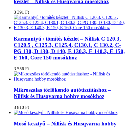
készlet – Nilfisk és Husqvarna mosókhoz
3 391
Ft
Karmantyú / tömítés készlet – Nilfisk C 120.3,
C120.5 , C125.3, C125.4, C130.1, C 130.2, C-
PG 130, D 130, D 140, E 130.3, E 140.3, E 150,
E 160, Core 150 mosókhoz
3 556
Ft
Mikroszálas törlőkendő autótisztításhoz –
Nilfisk és Husqvarna hobby mosókhoz
3 810
Ft
Mosó kesztyű – Nilfisk és Husqvarna hobby