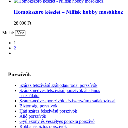
Homokszóró készlet – Nilfisk hobby mosókhoz
28 000
Ft
Mutat:
1
2
Porszívók
Száraz felszívású szállodai/irodai porszívók
Száraz-nedves felszívású porszívók általános
használatra
Száraz-nedves porszívók kéziszerszám csatlakozással
Biztonsági porszívók
Háti száraz felszívású porszívók
Álló porszívók
Gyúlékony és veszélyes porokra porszívó
Robbanásbiztos porszívók