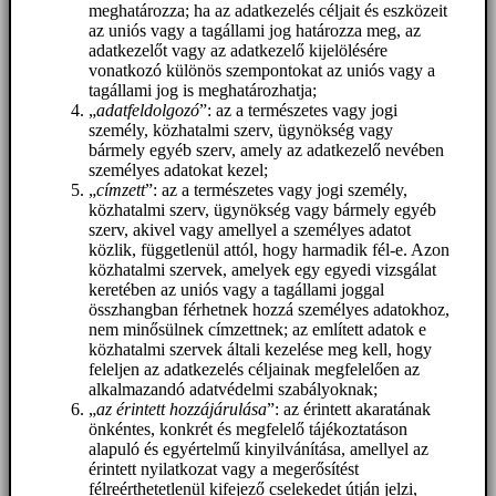
meghatározza; ha az adatkezelés céljait és eszközeit
az uniós vagy a tagállami jog határozza meg, az
adatkezelőt vagy az adatkezelő kijelölésére
vonatkozó különös szempontokat az uniós vagy a
tagállami jog is meghatározhatja;
„
adatfeldolgozó
”: az a természetes vagy jogi
személy, közhatalmi szerv, ügynökség vagy
bármely egyéb szerv, amely az adatkezelő nevében
személyes adatokat kezel;
„
címzett
”: az a természetes vagy jogi személy,
közhatalmi szerv, ügynökség vagy bármely egyéb
szerv, akivel vagy amellyel a személyes adatot
közlik, függetlenül attól, hogy harmadik fél-e. Azon
közhatalmi szervek, amelyek egy egyedi vizsgálat
keretében az uniós vagy a tagállami joggal
összhangban férhetnek hozzá személyes adatokhoz,
nem minősülnek címzettnek; az említett adatok e
közhatalmi szervek általi kezelése meg kell, hogy
feleljen az adatkezelés céljainak megfelelően az
alkalmazandó adatvédelmi szabályoknak;
„
az érintett hozzájárulása
”: az érintett akaratának
önkéntes, konkrét és megfelelő tájékoztatáson
alapuló és egyértelmű kinyilvánítása, amellyel az
érintett nyilatkozat vagy a megerősítést
félreérthetetlenül kifejező cselekedet útján jelzi,