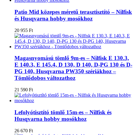
Patio Mid közepes méretű terasztisztító – Nilfisk
és Husqvarna hobby mosókhoz
20 955
Ft
Magasnyomású tömlő 9m-es – Nilfisk E 130.3,
E 140.3, E 145.4, D 130, D 140, D-PG 130 és D-
PG 140, Husqvarna PW350 szériákhoz –
Tömlődobos változathoz
21 590
Ft
Lefolyótisztító tömlő 15m-es – Nilfisk és
Husqvarna hobby mosókhoz
26 670
Ft