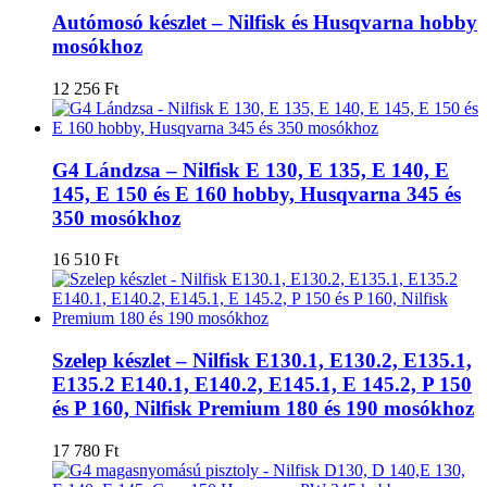
Autómosó készlet – Nilfisk és Husqvarna hobby
mosókhoz
12 256
Ft
G4 Lándzsa – Nilfisk E 130, E 135, E 140, E
145, E 150 és E 160 hobby, Husqvarna 345 és
350 mosókhoz
16 510
Ft
Szelep készlet – Nilfisk E130.1, E130.2, E135.1,
E135.2 E140.1, E140.2, E145.1, E 145.2, P 150
és P 160, Nilfisk Premium 180 és 190 mosókhoz
17 780
Ft