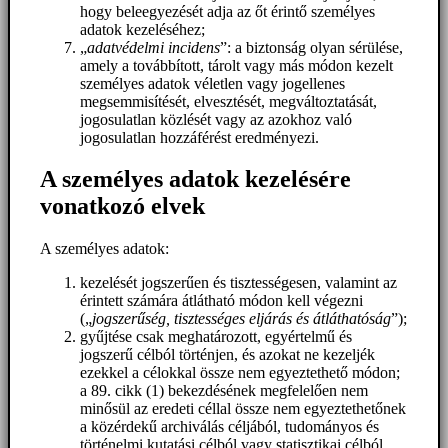
hogy beleegyezését adja az őt érintő személyes
adatok kezeléséhez;
„
adatvédelmi incidens
”: a biztonság olyan sérülése,
amely a továbbított, tárolt vagy más módon kezelt
személyes adatok véletlen vagy jogellenes
megsemmisítését, elvesztését, megváltoztatását,
jogosulatlan közlését vagy az azokhoz való
jogosulatlan hozzáférést eredményezi.
A személyes adatok kezelésére
vonatkozó elvek
A személyes adatok:
kezelését jogszerűen és tisztességesen, valamint az
érintett számára átlátható módon kell végezni
(„
jogszerűség, tisztességes eljárás és átláthatóság
”);
gyűjtése csak meghatározott, egyértelmű és
jogszerű célból történjen, és azokat ne kezeljék
ezekkel a célokkal össze nem egyeztethető módon;
a 89. cikk (1) bekezdésének megfelelően nem
minősül az eredeti céllal össze nem egyeztethetőnek
a közérdekű archiválás céljából, tudományos és
történelmi kutatási célból vagy statisztikai célból