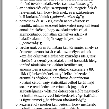
történő további adatkezelés („
célhoz kötöttség
”);
az adatkezelés céljai szempontjából megfelelőek és
relevánsak kell, hogy legyenek, és a szükségesre
kell korlátozódniuk („
adattakarékosság
”);
pontosnak és szükség esetén naprakésznek kell
lenniük; minden észszerű intézkedést meg kell tenni
annak érdekében, hogy az adatkezelés céljai
szempontjából pontatlan személyes adatokat
haladéktalanul töröljék vagy helyesbítsék
(„
pontosság
”);
tárolásának olyan formában kell történnie, amely az
érintettek azonosítását csak a személyes adatok
kezelése céljainak eléréséhez szükséges ideig teszi
lehetővé; a személyes adatok ennél hosszabb ideig
történő tárolására csak akkor kerülhet sor,
amennyiben a személyes adatok kezelésére a 89.
cikk (1) bekezdésének megfelelően közérdekű
archiválás céljából, tudományos és történelmi
kutatási célból vagy statisztikai célból kerül majd
sor, az e rendeletben az érintettek jogainak és
szabadságainak védelme érdekében előírt megfelelő
technikai és szervezési intézkedések végrehajtására
is figyelemmel („
korlátozott tárolhatóság
”);
kezelését oly módon kell végezni, hogy megfelelő
technikai vagy szervezési intézkedések