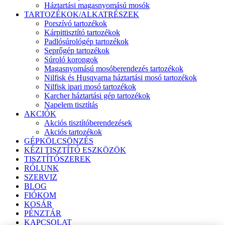
Háztartási magasnyomású mosók
TARTOZÉKOK/ALKATRÉSZEK
Porszívó tartozékok
Kárpittisztító tartozékok
Padlósúrológép tartozékok
Seprőgép tartozékok
Súroló korongok
Magasnyomású mosóberendezés tartozékok
Nilfisk és Husqvarna háztartási mosó tartozékok
Nilfisk ipari mosó tartozékok
Karcher háztartási gép tartozékok
Napelem tisztítás
AKCIÓK
Akciós tisztítóberendezések
Akciós tartozékok
GÉPKÖLCSÖNZÉS
KÉZI TISZTÍTÓ ESZKÖZÖK
TISZTÍTÓSZEREK
RÓLUNK
SZERVIZ
BLOG
FIÓKOM
KOSÁR
PÉNZTÁR
KAPCSOLAT