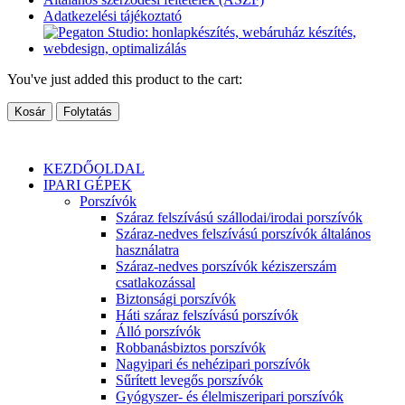
Adatkezelési tájékoztató
You've just added this product to the cart:
Kosár
Folytatás
KEZDŐOLDAL
IPARI GÉPEK
Porszívók
Száraz felszívású szállodai/irodai porszívók
Száraz-nedves felszívású porszívók általános
használatra
Száraz-nedves porszívók kéziszerszám
csatlakozással
Biztonsági porszívók
Háti száraz felszívású porszívók
Álló porszívók
Robbanásbiztos porszívók
Nagyipari és nehézipari porszívók
Sűrített levegős porszívók
Gyógyszer- és élelmiszeripari porszívók