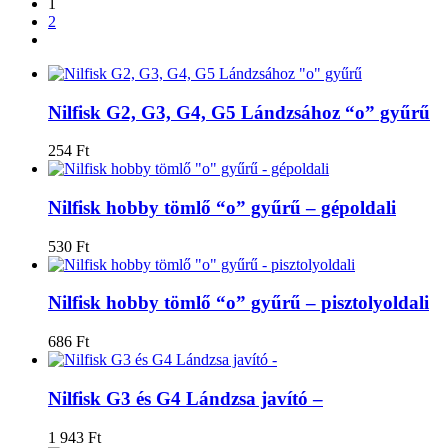
1
2
Nilfisk G2, G3, G4, G5 Lándzsához “o” gyűrű
254
Ft
Nilfisk hobby tömlő “o” gyűrű – gépoldali
530
Ft
Nilfisk hobby tömlő “o” gyűrű – pisztolyoldali
686
Ft
Nilfisk G3 és G4 Lándzsa javító –
1 943
Ft