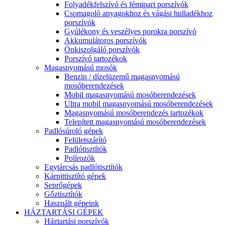
Folyadékfelszívó és fémipari porszívók
Csomagoló anyagokhoz és vágási hulladékhoz
porszívók
Gyúlékony és veszélyes porokra porszívó
Akkumulátoros porszívók
Önkiszolgáló porszívók
Porszívó tartozékok
Magasnyomású mosók
Benzin / dízelüzemű magasnyomású
mosóberendezések
Mobil magasnyomású mosóberendezések
Ultra mobil magasnyomású mosóberendezések
Magasnyomású mosóberendezés tartozékok
Telepített magasnyomású mosóberendezések
Padlósúroló gépek
Felületszárító
Padlótisztítók
Polírozók
Egytárcsás padlótisztítók
Kárpittisztító gépek
Seprőgépek
Gőztisztítók
Használt gépeink
HÁZTARTÁSI GÉPEK
Háztartási porszívók