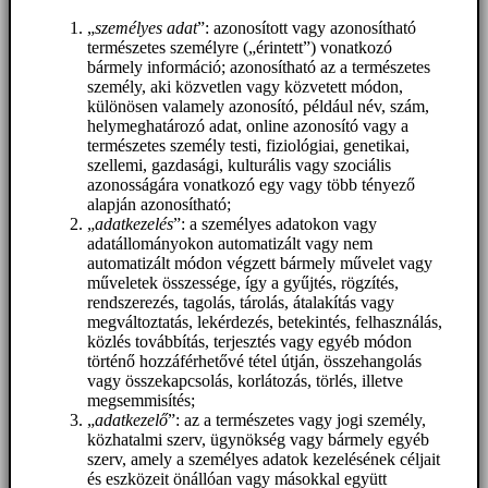
„
személyes adat
”: azonosított vagy azonosítható
természetes személyre („érintett”) vonatkozó
bármely információ; azonosítható az a természetes
személy, aki közvetlen vagy közvetett módon,
különösen valamely azonosító, például név, szám,
helymeghatározó adat, online azonosító vagy a
természetes személy testi, fiziológiai, genetikai,
szellemi, gazdasági, kulturális vagy szociális
azonosságára vonatkozó egy vagy több tényező
alapján azonosítható;
„
adatkezelés
”: a személyes adatokon vagy
adatállományokon automatizált vagy nem
automatizált módon végzett bármely művelet vagy
műveletek összessége, így a gyűjtés, rögzítés,
rendszerezés, tagolás, tárolás, átalakítás vagy
megváltoztatás, lekérdezés, betekintés, felhasználás,
közlés továbbítás, terjesztés vagy egyéb módon
történő hozzáférhetővé tétel útján, összehangolás
vagy összekapcsolás, korlátozás, törlés, illetve
megsemmisítés;
„
adatkezelő
”: az a természetes vagy jogi személy,
közhatalmi szerv, ügynökség vagy bármely egyéb
szerv, amely a személyes adatok kezelésének céljait
és eszközeit önállóan vagy másokkal együtt