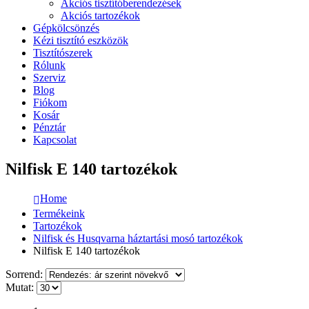
Akciós tisztítóberendezések
Akciós tartozékok
Gépkölcsönzés
Kézi tisztító eszközök
Tisztítószerek
Rólunk
Szerviz
Blog
Fiókom
Kosár
Pénztár
Kapcsolat
Nilfisk E 140 tartozékok
Home
Termékeink
Tartozékok
Nilfisk és Husqvarna háztartási mosó tartozékok
Nilfisk E 140 tartozékok
Sorrend:
Mutat: