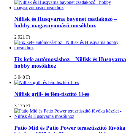
Nilfisk és Husqvarna bayonet csatlakozó –
hobby magasnyomású mosókhoz
2 921
Ft
Fix kefe autómosáshoz – Nilfisk és Husqvarna
hobby mosókhoz
3 048
Ft
Nilfisk grill- és fém-tisztító 1l-es
3 175
Ft
Patio Mid és Patio Power terasztisztító fúvóka