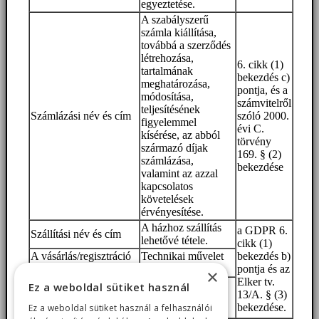
egyeztetése.
A szabályszerű
számla kiállítása,
továbbá a szerződés
létrehozása,
6. cikk (1)
tartalmának
bekezdés c)
meghatározása,
pontja, és a
módosítása,
számvitelről
teljesítésének
Számlázási név és cím
szóló 2000.
figyelemmel
évi C.
kísérése, az abból
törvény
származó díjak
169. § (2)
számlázása,
bekezdése
valamint az azzal
kapcsolatos
követelések
érvényesítése.
A házhoz szállítás
a GDPR 6.
Szállítási név és cím
lehetővé tétele.
cikk (1)
A vásárlás/regisztráció
Technikai művelet
bekezdés b)
időpontja
végrehajtása.
pontja és az
×
Elker tv.
A
Ez a weboldal sütiket használ
Technikai művelet
13/A. § (3)
vásárlás/regisztrációkori
végrehajtása.
bekezdése.
Ez a weboldal sütiket használ a felhasználói
IP cím