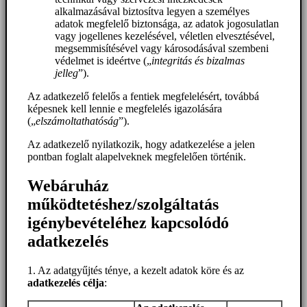
alkalmazásával biztosítva legyen a személyes
adatok megfelelő biztonsága, az adatok jogosulatlan
vagy jogellenes kezelésével, véletlen elvesztésével,
megsemmisítésével vagy károsodásával szembeni
védelmet is ideértve („
integritás és bizalmas
jelleg
”).
Az adatkezelő felelős a fentiek megfelelésért, továbbá
képesnek kell lennie e megfelelés igazolására
(„
elszámoltathatóság
”).
Az adatkezelő nyilatkozik, hogy adatkezelése a jelen
pontban foglalt alapelveknek megfelelően történik.
Webáruház
működtetéshez/szolgáltatás
igénybevételéhez kapcsolódó
adatkezelés
1. Az adatgyűjtés ténye, a kezelt adatok köre és az
adatkezelés célja
: