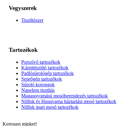
Vegyszerek
Tisztítószer
Tartozékok
Porszívó tartozékok
Kárpittisztító tartozékok
Padlósúrológép tartozékok
Seprőgép tartozékok
Súroló korongok
Napelem tisztítás
Magasnyomású mosóberendezés tartozékok
Nilfisk és Husqvarna háztartási mosó tartozékok
Nilfisk ipari mosó tartozékok
Keressen minket!
ELÉRHETŐSÉGÜNK