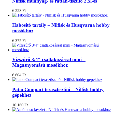
Nilfisk műanyag- és rattan-tisztító 2,5l-es
6 223
Ft
Habosító tartály – Nilfisk és Husqvarna hobby
mosókhoz
6 375
Ft
Vízszűrő 3/4″ csatlakozással mini –
Magasnyomású mosókhoz
6 604
Ft
Patio Compact terasztisztító – Nilfisk hobby
gépekhez
10 160
Ft