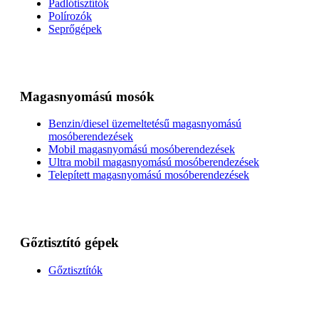
Padlótisztítók
Polírozók
Seprőgépek
Magasnyomású mosók
Benzin/diesel üzemeltetésű magasnyomású
mosóberendezések
Mobil magasnyomású mosóberendezések
Ultra mobil magasnyomású mosóberendezések
Telepített magasnyomású mosóberendezések
Gőztisztító gépek
Gőztisztítók