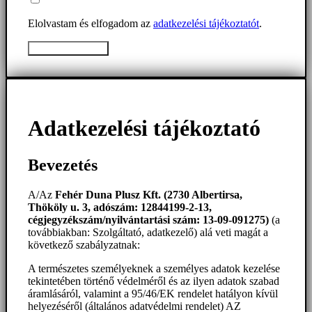
Elolvastam és elfogadom az
adatkezelési tájékoztatót
.
Üzenet elküldése
Adatkezelési tájékoztató
Bevezetés
A/Az
Fehér Duna Plusz Kft. (2730 Albertirsa,
Thököly u. 3, adószám: 12844199-2-13,
cégjegyzékszám/nyilvántartási szám: 13-09-091275)
(a
továbbiakban: Szolgáltató, adatkezelő) alá veti magát a
következő szabályzatnak:
A természetes személyeknek a személyes adatok kezelése
tekintetében történő védelméről és az ilyen adatok szabad
áramlásáról, valamint a 95/46/EK rendelet hatályon kívül
helyezéséről (általános adatvédelmi rendelet) AZ