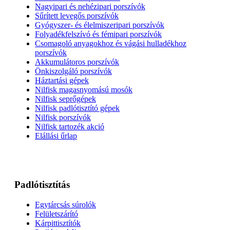
Nagyipari és nehézipari porszívók
Sűrített levegős porszívók
Gyógyszer- és élelmiszeripari porszívók
Folyadékfelszívó és fémipari porszívók
Csomagoló anyagokhoz és vágási hulladékhoz
porszívók
Akkumulátoros porszívók
Önkiszolgáló porszívók
Háztartási gépek
Nilfisk magasnyomású mosók
Nilfisk seprőgépek
Nilfisk padlótisztító gépek
Nilfisk porszívók
Nilfisk tartozék akció
Elállási űrlap
Padlótisztítás
Egytárcsás súrolók
Felületszárító
Kárpittisztítók