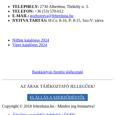
TELEPHELY:
2730 Albertirsa, Thököly u. 3.
TELEFON:
+36 (53) 570-012
E-MAIL:
gozborotva@feherduna.hu
NYITVA TARTÁS:
H-Cs: 8-16, P: 8-15, Szo-V: zárva
KATALÓGUSOK
Nilfisk katalógus 2024
Viper katalógus 2024
Bankkártyás fizetési tájékoztató
AZ ÁRAK TÁJÉKOZTATÓ JELLEGŰEK!
ELÁLLÁS A SZERZŐDÉSTŐL
Copyright © 2018 feherduna.hu - Minden jog fenntartva!
Általános szerződési feltételek (ÁSZF)