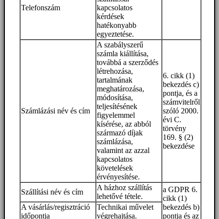
Telefonszám
kapcsolatos
kérdések
hatékonyabb
egyeztetése.
A szabályszerű
számla kiállítása,
továbbá a szerződés
létrehozása,
6. cikk (1)
tartalmának
bekezdés c)
meghatározása,
pontja, és a
módosítása,
számvitelről
teljesítésének
Számlázási név és cím
szóló 2000.
figyelemmel
évi C.
kísérése, az abból
törvény
származó díjak
169. § (2)
számlázása,
bekezdése
valamint az azzal
kapcsolatos
követelések
érvényesítése.
A házhoz szállítás
a GDPR 6.
Szállítási név és cím
lehetővé tétele.
cikk (1)
A vásárlás/regisztráció
Technikai művelet
bekezdés b)
időpontja
végrehajtása.
pontja és az