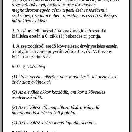
a szolgáltatás nyújtásához és az e törvényben
meghatározott egyéb célok teljesüléséhez feltétlenül
szükséges, azonban ebben az esetben is csak a szükséges
mértékben és ideig.
3. A számviteli jogszabályoknak megfelelő számlát
kiállítása esetén a 6. cikk (1) bekezdés c) pontja.
4. A szerződésből eredő követelések érvényesítése esetén
a Polgári Törvénykönyvről szóló 2013. évi V. törvény
6:21. §-a szerint 5 év.
6:22. § [Elévülés]
(1) Ha e törvény eltérően nem rendelkezik, a követelések
öt év alatt évülnek el.
(2) Az elévülés akkor kezdődik, amikor a követelés
esedékessé válik.
(3) Az elévülési idő megváltoztatására irányuló
megállapodást írásba kell foglalni.
(4) Az elévülést kizáró megállapodás semmis.