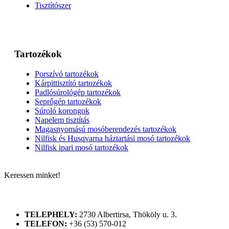
Tisztítószer
Tartozékok
Porszívó tartozékok
Kárpittisztító tartozékok
Padlósúrológép tartozékok
Seprőgép tartozékok
Súroló korongok
Napelem tisztítás
Magasnyomású mosóberendezés tartozékok
Nilfisk és Husqvarna háztartási mosó tartozékok
Nilfisk ipari mosó tartozékok
Keressen minket!
ELÉRHETŐSÉGÜNK
TELEPHELY:
2730 Albertirsa, Thököly u. 3.
TELEFON:
+36 (53) 570-012