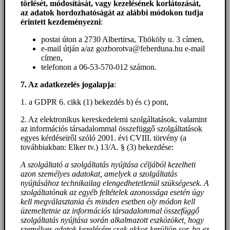
törlését, módosítását, vagy kezelésének korlátozását,
az adatok hordozhatóságát az alábbi módokon tudja
érintett kezdeményezni
:
postai úton a 2730 Albertirsa, Thököly u. 3 címen,
e-mail útján a/az gozborotva@feherduna.hu e-mail
címen,
telefonon a 06-53-570-012 számon.
7. Az adatkezelés jogalapja
:
1. a GDPR 6. cikk (1) bekezdés b) és c) pont,
2. Az elektronikus kereskedelemi szolgáltatások, valamint
az információs társadalommal összefüggő szolgáltatások
egyes kérdéseiről szóló 2001. évi CVIII. törvény (a
továbbiakban: Elker tv.) 13/A. § (3) bekezdése:
A szolgáltató a szolgáltatás nyújtása céljából kezelheti
azon személyes adatokat, amelyek a szolgáltatás
nyújtásához technikailag elengedhetetlenül szükségesek. A
szolgáltatónak az egyéb feltételek azonossága esetén úgy
kell megválasztania és minden esetben oly módon kell
üzemeltetnie az információs társadalommal összefüggő
szolgáltatás nyújtása során alkalmazott eszközöket, hogy
személyes adatok kezelésére csak akkor kerüljön sor, ha ez