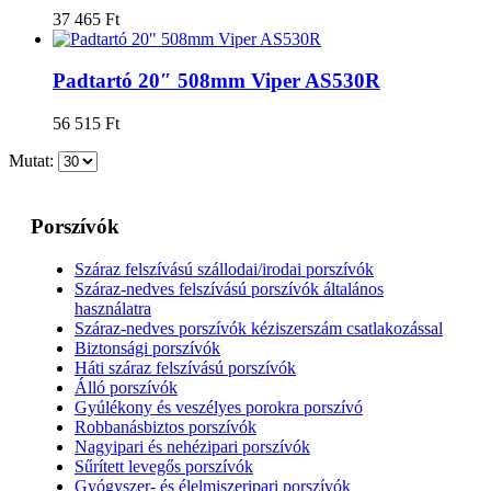
37 465
Ft
Padtartó 20″ 508mm Viper AS530R
56 515
Ft
Mutat:
Porszívók
Száraz felszívású szállodai/irodai porszívók
Száraz-nedves felszívású porszívók általános
használatra
Száraz-nedves porszívók kéziszerszám csatlakozással
Biztonsági porszívók
Háti száraz felszívású porszívók
Álló porszívók
Gyúlékony és veszélyes porokra porszívó
Robbanásbiztos porszívók
Nagyipari és nehézipari porszívók
Sűrített levegős porszívók
Gyógyszer- és élelmiszeripari porszívók