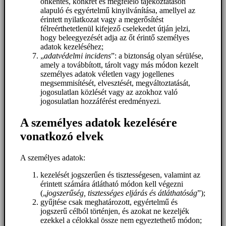
önkéntes, konkrét és megfelelő tájékoztatáson
alapuló és egyértelmű kinyilvánítása, amellyel az
érintett nyilatkozat vagy a megerősítést
félreérthetetlenül kifejező cselekedet útján jelzi,
hogy beleegyezését adja az őt érintő személyes
adatok kezeléséhez;
„
adatvédelmi incidens
”: a biztonság olyan sérülése,
amely a továbbított, tárolt vagy más módon kezelt
személyes adatok véletlen vagy jogellenes
megsemmisítését, elvesztését, megváltoztatását,
jogosulatlan közlését vagy az azokhoz való
jogosulatlan hozzáférést eredményezi.
A személyes adatok kezelésére
vonatkozó elvek
A személyes adatok:
kezelését jogszerűen és tisztességesen, valamint az
érintett számára átlátható módon kell végezni
(„
jogszerűség, tisztességes eljárás és átláthatóság
”);
gyűjtése csak meghatározott, egyértelmű és
jogszerű célból történjen, és azokat ne kezeljék
ezekkel a célokkal össze nem egyeztethető módon;