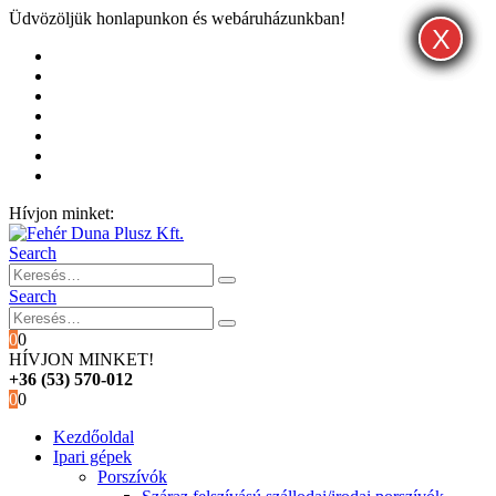
Üdvözöljük honlapunkon és webáruházunkban!
X
X
X
Kezdőoldal
Rólunk
Hivatalos garancia és márkaszervíz
Blog
Fiókom
Kosár
Pénztár
Hívjon minket:
+36 (53) 570-012
Search
Search
0
0
HÍVJON MINKET!
+36 (53) 570-012
0
0
Kezdőoldal
Ipari gépek
Porszívók