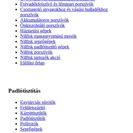
Folyadékfelszívó és fémipari porszívók
Csomagoló anyagokhoz és vágási hulladékhoz
porszívók
Akkumulátoros porszívók
Önkiszolgáló porszívók
Háztartási gépek
Nilfisk magasnyomású mosók
Nilfisk seprőgépek
Nilfisk padlótisztító gépek
Nilfisk porszívók
Nilfisk tartozék akció
Elállási űrlap
Padlótisztítás
Egytárcsás súrolók
Felületszárító
Kárpittisztítók
Padlótisztítók
Polírozók
Seprőgépek