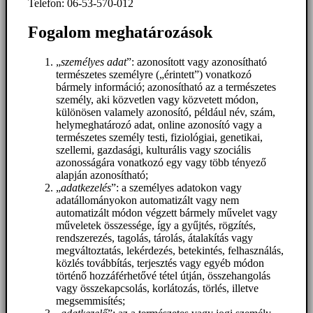
Telefon: 06-53-570-012
Fogalom meghatározások
„
személyes adat
”: azonosított vagy azonosítható
természetes személyre („érintett”) vonatkozó
bármely információ; azonosítható az a természetes
személy, aki közvetlen vagy közvetett módon,
különösen valamely azonosító, például név, szám,
helymeghatározó adat, online azonosító vagy a
természetes személy testi, fiziológiai, genetikai,
szellemi, gazdasági, kulturális vagy szociális
azonosságára vonatkozó egy vagy több tényező
alapján azonosítható;
„
adatkezelés
”: a személyes adatokon vagy
adatállományokon automatizált vagy nem
automatizált módon végzett bármely művelet vagy
műveletek összessége, így a gyűjtés, rögzítés,
rendszerezés, tagolás, tárolás, átalakítás vagy
megváltoztatás, lekérdezés, betekintés, felhasználás,
közlés továbbítás, terjesztés vagy egyéb módon
történő hozzáférhetővé tétel útján, összehangolás
vagy összekapcsolás, korlátozás, törlés, illetve
megsemmisítés;