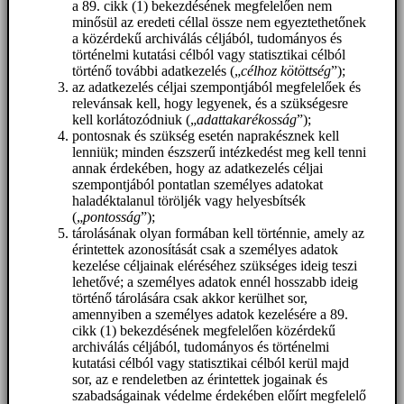
a 89. cikk (1) bekezdésének megfelelően nem
minősül az eredeti céllal össze nem egyeztethetőnek
a közérdekű archiválás céljából, tudományos és
történelmi kutatási célból vagy statisztikai célból
történő további adatkezelés („
célhoz kötöttség
”);
az adatkezelés céljai szempontjából megfelelőek és
relevánsak kell, hogy legyenek, és a szükségesre
kell korlátozódniuk („
adattakarékosság
”);
pontosnak és szükség esetén naprakésznek kell
lenniük; minden észszerű intézkedést meg kell tenni
annak érdekében, hogy az adatkezelés céljai
szempontjából pontatlan személyes adatokat
haladéktalanul töröljék vagy helyesbítsék
(„
pontosság
”);
tárolásának olyan formában kell történnie, amely az
érintettek azonosítását csak a személyes adatok
kezelése céljainak eléréséhez szükséges ideig teszi
lehetővé; a személyes adatok ennél hosszabb ideig
történő tárolására csak akkor kerülhet sor,
amennyiben a személyes adatok kezelésére a 89.
cikk (1) bekezdésének megfelelően közérdekű
archiválás céljából, tudományos és történelmi
kutatási célból vagy statisztikai célból kerül majd
sor, az e rendeletben az érintettek jogainak és
szabadságainak védelme érdekében előírt megfelelő