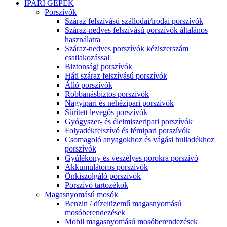
IPARI GÉPEK
Porszívók
Száraz felszívású szállodai/irodai porszívók
Száraz-nedves felszívású porszívók általános
használatra
Száraz-nedves porszívók kéziszerszám
csatlakozással
Biztonsági porszívók
Háti száraz felszívású porszívók
Álló porszívók
Robbanásbiztos porszívók
Nagyipari és nehézipari porszívók
Sűrített levegős porszívók
Gyógyszer- és élelmiszeripari porszívók
Folyadékfelszívó és fémipari porszívók
Csomagoló anyagokhoz és vágási hulladékhoz
porszívók
Gyúlékony és veszélyes porokra porszívó
Akkumulátoros porszívók
Önkiszolgáló porszívók
Porszívó tartozékok
Magasnyomású mosók
Benzin / dízelüzemű magasnyomású
mosóberendezések
Mobil magasnyomású mosóberendezések