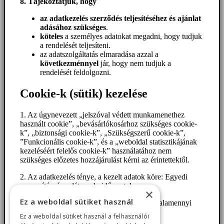
8. Tájékoztatjuk, hogy
az adatkezelés szerződés teljesítéséhez és ajánlat
adásához szükséges
.
köteles
a személyes adatokat megadni, hogy tudjuk
a rendelését teljesíteni.
az adatszolgáltatás elmaradása azzal a
következménnyel
jár, hogy nem tudjuk a
rendelését feldolgozni.
Cookie-k (sütik) kezelése
1. Az úgynevezett „jelszóval védett munkamenethez
használt cookie”, „bevásárlókosárhoz szükséges cookie-
k”, „biztonsági cookie-k”, „Szükségszerű cookie-k”,
”Funkcionális cookie-k”, és a „weboldal statisztikájának
kezeléséért felelős cookie-k” használatához nem
szükséges előzetes hozzájárulást kérni az érintettektől.
2. Az adatkezelés ténye, a kezelt adatok köre: Egyedi
azonosítószám, dátumok, időpontok
×
Ez a weboldal sütiket használ
3. Az érintettek köre: A weboldalt látogató valamennyi
érintett.
Ez a weboldal sütiket használ a felhasználói