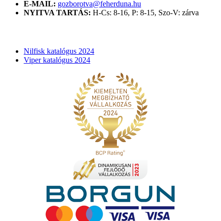
E-MAIL:
gozborotva@feherduna.hu
NYITVA TARTÁS:
H-Cs: 8-16, P: 8-15, Szo-V: zárva
KATALÓGUSOK
Nilfisk katalógus 2024
Viper katalógus 2024