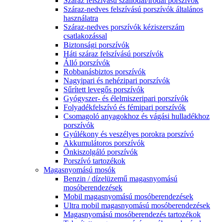
Száraz felszívású szállodai/irodai porszívók
Száraz-nedves felszívású porszívók általános
használatra
Száraz-nedves porszívók kéziszerszám
csatlakozással
Biztonsági porszívók
Háti száraz felszívású porszívók
Álló porszívók
Robbanásbiztos porszívók
Nagyipari és nehézipari porszívók
Sűrített levegős porszívók
Gyógyszer- és élelmiszeripari porszívók
Folyadékfelszívó és fémipari porszívók
Csomagoló anyagokhoz és vágási hulladékhoz
porszívók
Gyúlékony és veszélyes porokra porszívó
Akkumulátoros porszívók
Önkiszolgáló porszívók
Porszívó tartozékok
Magasnyomású mosók
Benzin / dízelüzemű magasnyomású
mosóberendezések
Mobil magasnyomású mosóberendezések
Ultra mobil magasnyomású mosóberendezések
Magasnyomású mosóberendezés tartozékok