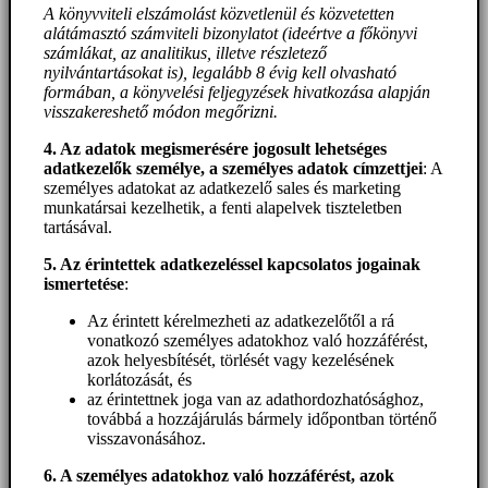
A könyvviteli elszámolást közvetlenül és közvetetten
alátámasztó számviteli bizonylatot (ideértve a főkönyvi
számlákat, az analitikus, illetve részletező
nyilvántartásokat is), legalább 8 évig kell olvasható
formában, a könyvelési feljegyzések hivatkozása alapján
visszakereshető módon megőrizni.
4. Az adatok megismerésére jogosult lehetséges
adatkezelők személye, a személyes adatok címzettjei
: A
személyes adatokat az adatkezelő sales és marketing
munkatársai kezelhetik, a fenti alapelvek tiszteletben
tartásával.
5. A
z érintettek adatkezeléssel kapcsolatos jogainak
ismertetése
:
Az érintett kérelmezheti az adatkezelőtől a rá
vonatkozó személyes adatokhoz való hozzáférést,
azok helyesbítését, törlését vagy kezelésének
korlátozását, és
az érintettnek joga van az adathordozhatósághoz,
továbbá a hozzájárulás bármely időpontban történő
visszavonásához.
6. A személyes adatokhoz
való hozzáférést
, azok