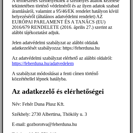
A természetes személyeknek a személyes adatok kezelése
tekintetében történő védelméről és az ilyen adatok szabad
áramlásáról, valamint a 95/46/EK rendelet hatályon kívül
helyezéséről (általános adatvédelmi rendelet) AZ
EURÓPAI PARLAMENT ÉS A TANÁCS (EU)
2016/679 RENDELETE (2016. április 27.) szerint az
alábbi tájékoztatást adjuk.
Jelen adatvédelmi szabályzat az alábbi oldalak
adatkezelését szabályozza: https://feherduna.hu
Az adatvédelmi szabályzat elérhető az alábbi oldalról:
https://feherduna.hu/adatvedelem
A szabályzat módosításai a fenti címen történő
közzététellel lépnek hatályba.
Az adatkezelő és elérhetőségei
Név: Fehér Duna Plusz Kft.
Székhely: 2730 Albertirsa, Thököly u. 3
E-mail: gozborotva@feherduna.hu