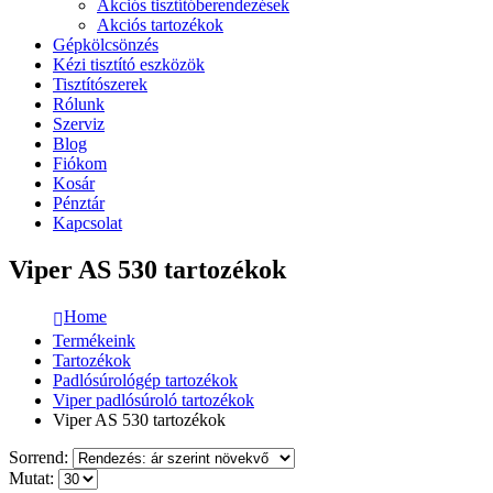
Akciós tisztítóberendezések
Akciós tartozékok
Gépkölcsönzés
Kézi tisztító eszközök
Tisztítószerek
Rólunk
Szerviz
Blog
Fiókom
Kosár
Pénztár
Kapcsolat
Viper AS 530 tartozékok
Home
Termékeink
Tartozékok
Padlósúrológép tartozékok
Viper padlósúroló tartozékok
Viper AS 530 tartozékok
Sorrend:
Mutat: