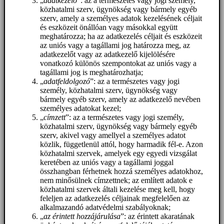
„
adatkezelő
”: az a természetes vagy jogi személy,
közhatalmi szerv, ügynökség vagy bármely egyéb
szerv, amely a személyes adatok kezelésének céljait
és eszközeit önállóan vagy másokkal együtt
meghatározza; ha az adatkezelés céljait és eszközeit
az uniós vagy a tagállami jog határozza meg, az
adatkezelőt vagy az adatkezelő kijelölésére
vonatkozó különös szempontokat az uniós vagy a
tagállami jog is meghatározhatja;
„
adatfeldolgozó
”: az a természetes vagy jogi
személy, közhatalmi szerv, ügynökség vagy
bármely egyéb szerv, amely az adatkezelő nevében
személyes adatokat kezel;
„
címzett
”: az a természetes vagy jogi személy,
közhatalmi szerv, ügynökség vagy bármely egyéb
szerv, akivel vagy amellyel a személyes adatot
közlik, függetlenül attól, hogy harmadik fél-e. Azon
közhatalmi szervek, amelyek egy egyedi vizsgálat
keretében az uniós vagy a tagállami joggal
összhangban férhetnek hozzá személyes adatokhoz,
nem minősülnek címzettnek; az említett adatok e
közhatalmi szervek általi kezelése meg kell, hogy
feleljen az adatkezelés céljainak megfelelően az
alkalmazandó adatvédelmi szabályoknak;
„
az érintett hozzájárulása
”: az érintett akaratának