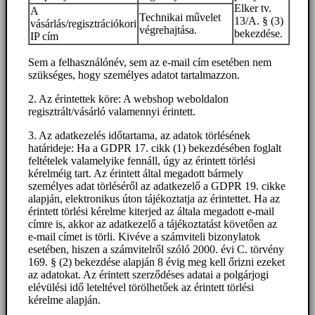
Elker tv.
A
Technikai művelet
13/A. § (3)
vásárlás/regisztrációkori
végrehajtása.
bekezdése.
IP cím
Sem a felhasználónév, sem az e-mail cím esetében nem
szükséges, hogy személyes adatot tartalmazzon.
2. Az érintettek köre: A webshop weboldalon
regisztrált/vásárló valamennyi érintett.
3. Az adatkezelés időtartama, az adatok törlésének
határideje: Ha a GDPR 17. cikk (1) bekezdésében foglalt
feltételek valamelyike fennáll, úgy az érintett törlési
kérelméig tart. Az érintett által megadott bármely
személyes adat törléséről az adatkezelő a GDPR 19. cikke
alapján, elektronikus úton tájékoztatja az érintettet. Ha az
érintett törlési kérelme kiterjed az általa megadott e-mail
címre is, akkor az adatkezelő a tájékoztatást követően az
e-mail címet is törli. Kivéve a számviteli bizonylatok
esetében, hiszen a számvitelről szóló 2000. évi C. törvény
169. § (2) bekezdése alapján 8 évig meg kell őrizni ezeket
az adatokat. Az érintett szerződéses adatai a polgárjogi
elévülési idő leteltével törölhetőek az érintett törlési
kérelme alapján.