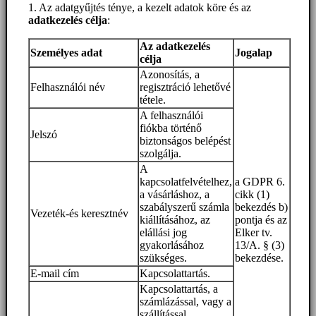
1. Az adatgyűjtés ténye, a kezelt adatok köre és az
adatkezelés célja
:
Az adatkezelés
Személyes adat
Jogalap
célja
Azonosítás, a
Felhasználói név
regisztráció lehetővé
tétele.
A felhasználói
fiókba történő
Jelszó
biztonságos belépést
szolgálja.
A
kapcsolatfelvételhez,
a GDPR 6.
a vásárláshoz, a
cikk (1)
szabályszerű számla
bekezdés b)
Vezeték-és keresztnév
kiállításához, az
pontja és az
elállási jog
Elker tv.
gyakorlásához
13/A. § (3)
szükséges.
bekezdése.
E-mail cím
Kapcsolattartás.
Kapcsolattartás, a
számlázással, vagy a
szállítással