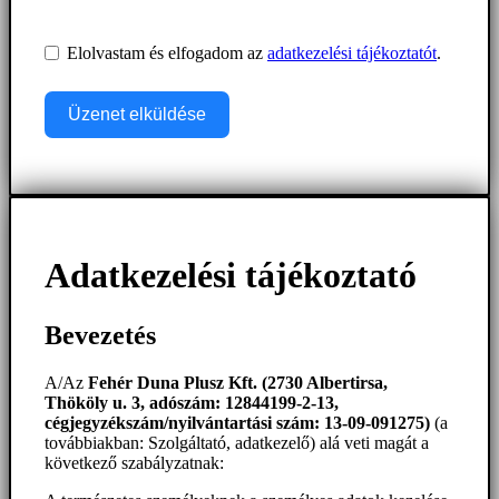
Elolvastam és elfogadom az
adatkezelési tájékoztatót
.
Üzenet elküldése
Adatkezelési tájékoztató
Bevezetés
A/Az
Fehér Duna Plusz Kft. (2730 Albertirsa,
Thököly u. 3, adószám: 12844199-2-13,
cégjegyzékszám/nyilvántartási szám: 13-09-091275)
(a
továbbiakban: Szolgáltató, adatkezelő) alá veti magát a
következő szabályzatnak: