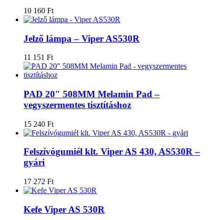
10 160
Ft
Jelző lámpa – Viper AS530R
11 151
Ft
PAD 20″ 508MM Melamin Pad –
vegyszermentes tisztításhoz
15 240
Ft
Felszívógumiél klt. Viper AS 430, AS530R –
gyári
17 272
Ft
Kefe Viper AS 530R