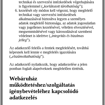
technikai és szervezési intézkedések végrehajtására
is figyelemmel („
korlátozott tárolhatóság
”);
kezelését oly módon kell végezni, hogy megfelelő
technikai vagy szervezési intézkedések
alkalmazásával biztosítva legyen a személyes
adatok megfelelő biztonsága, az adatok jogosulatlan
vagy jogellenes kezelésével, véletlen elvesztésével,
megsemmisítésével vagy károsodásával szembeni
védelmet is ideértve („
integritás és bizalmas
jelleg
”).
Az adatkezelő felelős a fentiek megfelelésért, továbbá
képesnek kell lennie e megfelelés igazolására
(„
elszámoltathatóság
”).
Az adatkezelő nyilatkozik, hogy adatkezelése a jelen
pontban foglalt alapelveknek megfelelően történik.
Webáruház
működtetéshez/szolgáltatás
igénybevételéhez kapcsolódó
adatkezelés