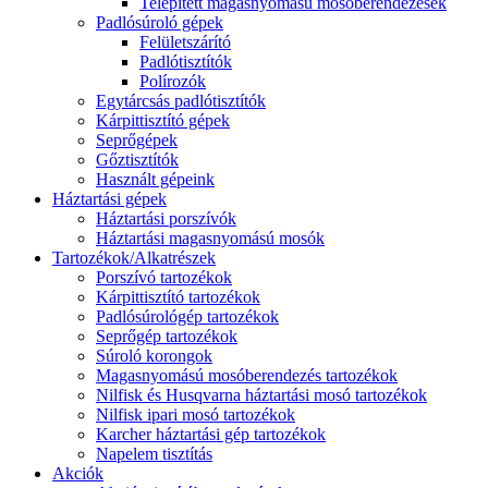
Telepített magasnyomású mosóberendezések
Padlósúroló gépek
Felületszárító
Padlótisztítók
Polírozók
Egytárcsás padlótisztítók
Kárpittisztító gépek
Seprőgépek
Gőztisztítók
Használt gépeink
Háztartási gépek
Háztartási porszívók
Háztartási magasnyomású mosók
Tartozékok/Alkatrészek
Porszívó tartozékok
Kárpittisztító tartozékok
Padlósúrológép tartozékok
Seprőgép tartozékok
Súroló korongok
Magasnyomású mosóberendezés tartozékok
Nilfisk és Husqvarna háztartási mosó tartozékok
Nilfisk ipari mosó tartozékok
Karcher háztartási gép tartozékok
Napelem tisztítás
Akciók