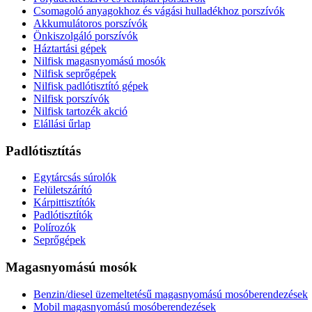
Csomagoló anyagokhoz és vágási hulladékhoz porszívók
Akkumulátoros porszívók
Önkiszolgáló porszívók
Háztartási gépek
Nilfisk magasnyomású mosók
Nilfisk seprőgépek
Nilfisk padlótisztító gépek
Nilfisk porszívók
Nilfisk tartozék akció
Elállási űrlap
Padlótisztítás
Egytárcsás súrolók
Felületszárító
Kárpittisztítók
Padlótisztítók
Polírozók
Seprőgépek
Magasnyomású mosók
Benzin/diesel üzemeltetésű magasnyomású mosóberendezések
Mobil magasnyomású mosóberendezések