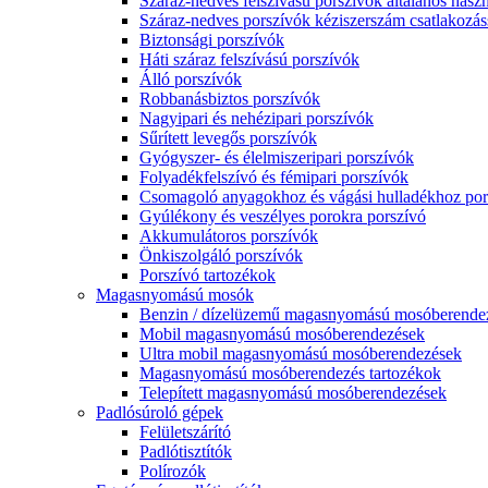
Száraz-nedves felszívású porszívók általános haszn
Száraz-nedves porszívók kéziszerszám csatlakozás
Biztonsági porszívók
Háti száraz felszívású porszívók
Álló porszívók
Robbanásbiztos porszívók
Nagyipari és nehézipari porszívók
Sűrített levegős porszívók
Gyógyszer- és élelmiszeripari porszívók
Folyadékfelszívó és fémipari porszívók
Csomagoló anyagokhoz és vágási hulladékhoz por
Gyúlékony és veszélyes porokra porszívó
Akkumulátoros porszívók
Önkiszolgáló porszívók
Porszívó tartozékok
Magasnyomású mosók
Benzin / dízelüzemű magasnyomású mosóberende
Mobil magasnyomású mosóberendezések
Ultra mobil magasnyomású mosóberendezések
Magasnyomású mosóberendezés tartozékok
Telepített magasnyomású mosóberendezések
Padlósúroló gépek
Felületszárító
Padlótisztítók
Polírozók