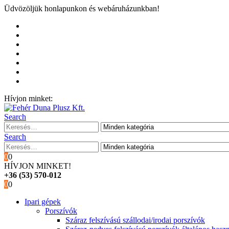
Üdvözöljük honlapunkon és webáruházunkban!
Kezdőoldal
Rólunk
Hivatalos garancia és márkaszervíz
Blog
Fiókom
Kosár
Pénztár
Hívjon minket:
+36 (53) 570-012
Search
Search
0
0
HÍVJON MINKET!
+36 (53) 570-012
0
0
Ipari gépek
Porszívók
Száraz felszívású szállodai/irodai porszívók