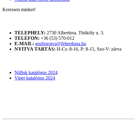
Keressen minket!
ELÉRHETŐSÉGÜNK
TELEPHELY:
2730 Albertirsa, Thököly u. 3.
TELEFON:
+36 (53) 570-012
E-MAIL:
gozborotva@feherduna.hu
NYITVA TARTÁS:
H-Cs: 8-16, P: 8-15, Szo-V: zárva
KATALÓGUSOK
Nilfisk katalógus 2024
Viper katalógus 2024