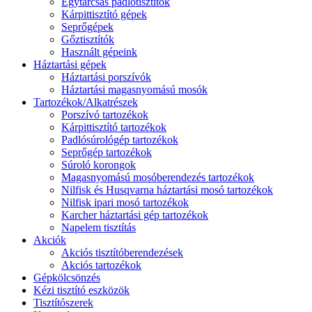
Egytárcsás padlótisztítók
Kárpittisztító gépek
Seprőgépek
Gőztisztítók
Használt gépeink
Háztartási gépek
Háztartási porszívók
Háztartási magasnyomású mosók
Tartozékok/Alkatrészek
Porszívó tartozékok
Kárpittisztító tartozékok
Padlósúrológép tartozékok
Seprőgép tartozékok
Súroló korongok
Magasnyomású mosóberendezés tartozékok
Nilfisk és Husqvarna háztartási mosó tartozékok
Nilfisk ipari mosó tartozékok
Karcher háztartási gép tartozékok
Napelem tisztítás
Akciók
Akciós tisztítóberendezések
Akciós tartozékok
Gépkölcsönzés
Kézi tisztító eszközök
Tisztítószerek