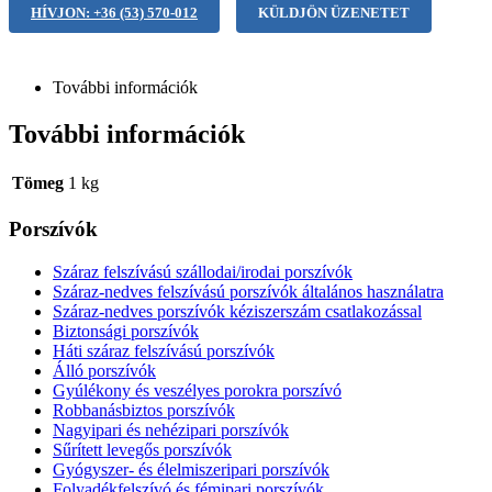
HÍVJON: +36 (53) 570-012
KÜLDJÖN ÜZENETET
További információk
További információk
Tömeg
1 kg
Porszívók
Száraz felszívású szállodai/irodai porszívók
Száraz-nedves felszívású porszívók általános használatra
Száraz-nedves porszívók kéziszerszám csatlakozással
Biztonsági porszívók
Háti száraz felszívású porszívók
Álló porszívók
Gyúlékony és veszélyes porokra porszívó
Robbanásbiztos porszívók
Nagyipari és nehézipari porszívók
Sűrített levegős porszívók
Gyógyszer- és élelmiszeripari porszívók
Folyadékfelszívó és fémipari porszívók