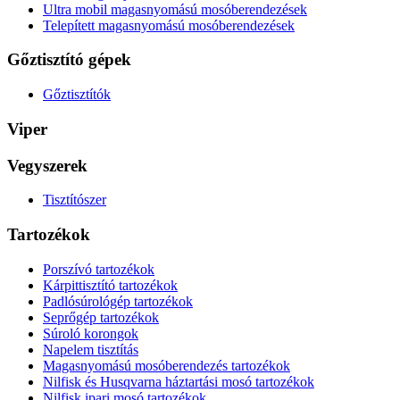
Ultra mobil magasnyomású mosóberendezések
Telepített magasnyomású mosóberendezések
Gőztisztító gépek
Gőztisztítók
Viper
Vegyszerek
Tisztítószer
Tartozékok
Porszívó tartozékok
Kárpittisztító tartozékok
Padlósúrológép tartozékok
Seprőgép tartozékok
Súroló korongok
Napelem tisztítás
Magasnyomású mosóberendezés tartozékok
Nilfisk és Husqvarna háztartási mosó tartozékok
Nilfisk ipari mosó tartozékok