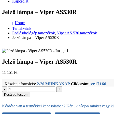
Kapcsolat
Jelző lámpa – Viper AS530R
Home
Termékeink
Padlósúrológép tartozékok
,
Viper AS 530 tartozékok
Jelző lámpa – Viper AS530R
Jelző lámpa – Viper AS530R
11 151
Ft
vr17160
Készlet információ:
2-20 MUNKANAP
Cikkszám:
-
+
Kosárba teszem
Kérdése van a termékkel kapcsolatban? Kérjük hívjon minket vagy kül