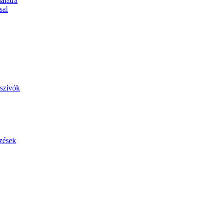
álatra
sal
szívók
zések