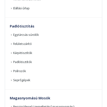
Elállási űrlap
Padlótisztítás
Egytárcsás súrolók
Felületszárító
Kárpittisztítók
Padlótisztítók
Polírozók
Seprőgépek
Magasnyomású Mosók
Benzin/diesel üzemeltetésű magasnyomású