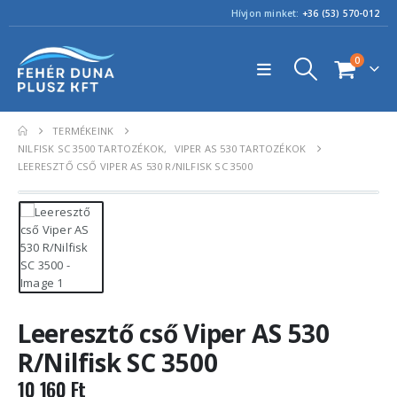
Hívjon minket:
+36 (53) 570-012
0
TERMÉKEINK
NILFISK SC 3500 TARTOZÉKOK
,
VIPER AS 530 TARTOZÉKOK
LEERESZTŐ CSŐ VIPER AS 530 R/NILFISK SC 3500
Leeresztő cső Viper AS 530
R/Nilfisk SC 3500
10 160
Ft