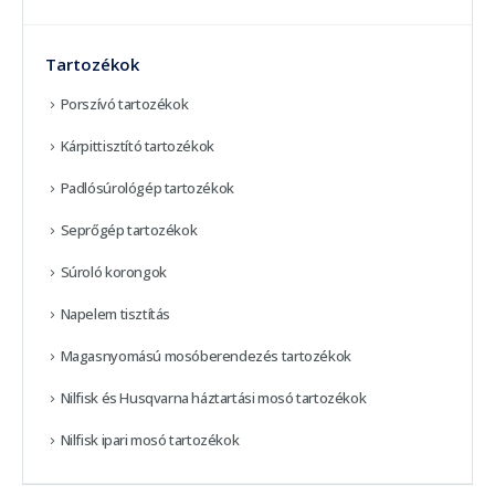
Tartozékok
Porszívó tartozékok
Kárpittisztító tartozékok
Padlósúrológép tartozékok
Seprőgép tartozékok
Súroló korongok
Napelem tisztítás
Magasnyomású mosóberendezés tartozékok
Nilfisk és Husqvarna háztartási mosó tartozékok
Nilfisk ipari mosó tartozékok