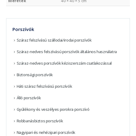
Méretek
40 × 40 × 5 cm
Porszívók
Száraz felszívású szállodai/irodai porszívók
Száraz-nedves felszívású porszívók általános használatra
Száraz-nedves porszívók kéziszerszám csatlakozással
Biztonsági porszívók
Háti száraz felszívású porszívók
Álló porszívók
Gyúlékony és veszélyes porokra porszívó
Robbanásbiztos porszívók
Nagyipari és nehézipari porszívók