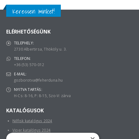
Keressen minket!
ELÉRHETŐSÉGÜNK
TELEPHELY:
2730 Albertirsa, Thököly u. 3.
TELEFON:
+36 (53) 570-012
E-MAIL:
gozborotva@feherduna.hu
NYITVA TARTÁS:
H-Cs: 8-16, P: 8-15, Szo-V: zárva
KATALÓGUSOK
Nilfisk katalógus 2024
Viper katalógus 2024