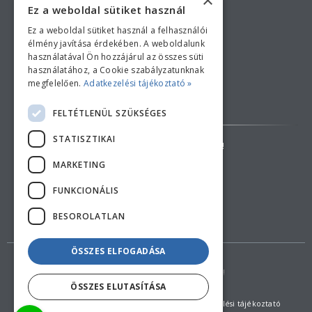
×
Ez a weboldal sütiket használ
Ez a weboldal sütiket használ a felhasználói
élmény javítása érdekében. A weboldalunk
használatával Ön hozzájárul az összes süti
használatához, a Cookie szabályzatunknak
megfelelően.
Adatkezelési tájékoztató »
Bankkártyás fizetési tájékoztató
FELTÉTLENÜL SZÜKSÉGES
STATISZTIKAI
AZ ÁRAK TÁJÉKOZTATÓ JELLEGŰEK!
MARKETING
ELÁLLÁS A SZERZŐDÉSTŐL
FUNKCIONÁLIS
BESOROLATLAN
ÖSSZES ELFOGADÁSA
Copyright © 2018 feherduna.hu - Minden jog fenntartva!
ÖSSZES ELUTASÍTÁSA
Általános szerződési feltételek (ÁSZF)
Adatkezelési tájékoztató