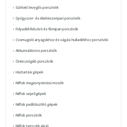
Sűrített levegős porszívók
Gyógyszer- és élelmiszeripari porszívók
Folyadékfelszívó és fémipari porszívók
Csomagoló anyagokhoz és vágási hulladékhoz porszívók
Akkumulátoros porszívók
Önkiszolgáló porszívók
Háztartási gépek
Nilfisk magasnyomású mosók
Nilfisk seprőgépek
Nilfisk padlótisztító gépek
Nilfisk porszívók
Nilfisk tartozék akció