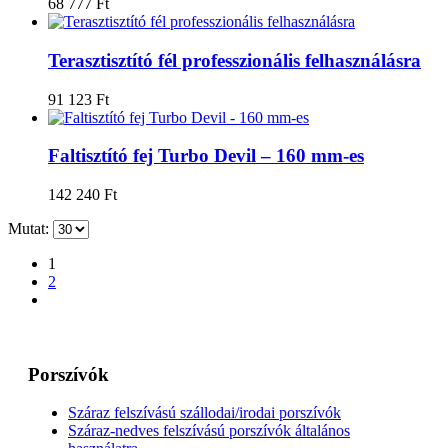
68 777
Ft
Terasztisztító fél professzionális felhasználásra
91 123
Ft
Faltisztító fej Turbo Devil – 160 mm-es
142 240
Ft
Mutat:
1
2
Porszívók
Száraz felszívású szállodai/irodai porszívók
Száraz-nedves felszívású porszívók általános