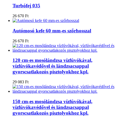
Turbófej 035
26 670
Ft
Autómosó kefe 60 mm-es szőrhosszal
26 670
Ft
120 cm-es mosólándzsa vízfúvókával,
vízfúvókavédővel és lándzsacsappal
gyorscsatlakozós pisztolyokhoz kpl.
29 083
Ft
150 cm-es mosólándzsa vízfúvókával,
vízfúvókavédővel és lándzsacsappal
gyorscsatlakozós pisztolyokhoz kpl.