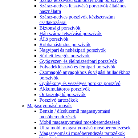
Száraz felszívású szállodai/irodai porszívók
Száraz-nedves felszívású porszívók általános
használatra
Száraz-nedves porszívók kéziszerszám
csatlakozással
Biztonsági porszívók
Háti száraz felszívású porszívók
Álló porszívók
Robbanásbiztos porszívók
Nagyipari és nehézipari porszívók
Sűrített levegős porszívók
Gyógyszer- és élelmiszeripari porszívók
Folyadékfelszívó és fémipari porszívók
Csomagoló anyagokhoz és vágási hulladékhoz
porszívók
Gyúlékony és veszélyes porokra porszívó
Akkumulátoros porszívók
Önkiszolgáló porszívók
Porszívó tartozékok
Magasnyomású mosók
Benzin / dízelüzemű magasnyomású
mosóberendezések
Mobil magasnyomású mosóberendezések
Ultra mobil magasnyomású mosóberendezések
Magasnyomású mosóberendezés tartozékok