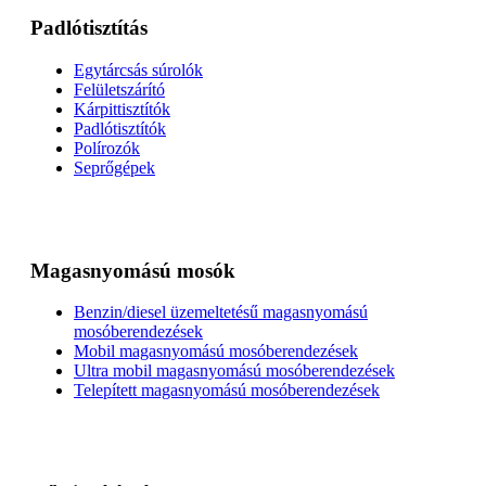
Padlótisztítás
Egytárcsás súrolók
Felületszárító
Kárpittisztítók
Padlótisztítók
Polírozók
Seprőgépek
Magasnyomású mosók
Benzin/diesel üzemeltetésű magasnyomású
mosóberendezések
Mobil magasnyomású mosóberendezések
Ultra mobil magasnyomású mosóberendezések
Telepített magasnyomású mosóberendezések