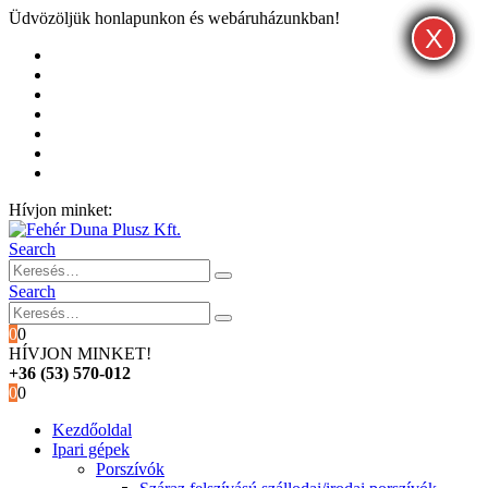
Üdvözöljük honlapunkon és webáruházunkban!
X
X
X
Kezdőoldal
Rólunk
Hivatalos garancia és márkaszervíz
Blog
Fiókom
Kosár
Pénztár
Hívjon minket:
+36 (53) 570-012
Search
Search
0
0
HÍVJON MINKET!
+36 (53) 570-012
0
0
Kezdőoldal
Ipari gépek
Porszívók