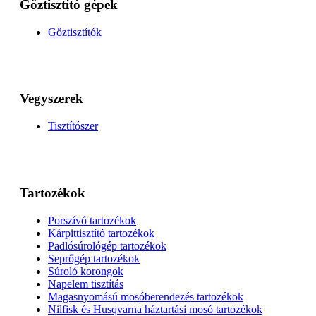
Gőztisztító gépek
Gőztisztítók
Vegyszerek
Tisztítószer
Tartozékok
Porszívó tartozékok
Kárpittisztító tartozékok
Padlósúrológép tartozékok
Seprőgép tartozékok
Súroló korongok
Napelem tisztítás
Magasnyomású mosóberendezés tartozékok
Nilfisk és Husqvarna háztartási mosó tartozékok