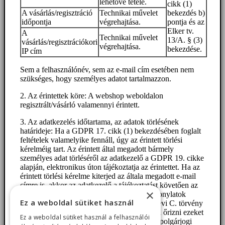
lehetővé tétele.
cikk (1)
A vásárlás/regisztráció
Technikai művelet
bekezdés b)
időpontja
végrehajtása.
pontja és az
Elker tv.
A
Technikai művelet
13/A. § (3)
vásárlás/regisztrációkori
végrehajtása.
bekezdése.
IP cím
Sem a felhasználónév, sem az e-mail cím esetében nem
szükséges, hogy személyes adatot tartalmazzon.
2. Az érintettek köre: A webshop weboldalon
regisztrált/vásárló valamennyi érintett.
3. Az adatkezelés időtartama, az adatok törlésének
határideje: Ha a GDPR 17. cikk (1) bekezdésében foglalt
feltételek valamelyike fennáll, úgy az érintett törlési
kérelméig tart. Az érintett által megadott bármely
személyes adat törléséről az adatkezelő a GDPR 19. cikke
alapján, elektronikus úton tájékoztatja az érintettet. Ha az
érintett törlési kérelme kiterjed az általa megadott e-mail
címre is, akkor az adatkezelő a tájékoztatást követően az
×
e-mail címet is törli. Kivéve a számviteli bizonylatok
Ez a weboldal sütiket használ
esetében, hiszen a számvitelről szóló 2000. évi C. törvény
169. § (2) bekezdése alapján 8 évig meg kell őrizni ezeket
Ez a weboldal sütiket használ a felhasználói
az adatokat. Az érintett szerződéses adatai a polgárjogi