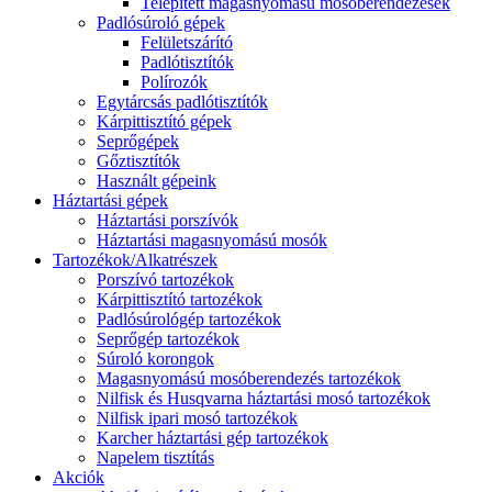
Telepített magasnyomású mosóberendezések
Padlósúroló gépek
Felületszárító
Padlótisztítók
Polírozók
Egytárcsás padlótisztítók
Kárpittisztító gépek
Seprőgépek
Gőztisztítók
Használt gépeink
Háztartási gépek
Háztartási porszívók
Háztartási magasnyomású mosók
Tartozékok/Alkatrészek
Porszívó tartozékok
Kárpittisztító tartozékok
Padlósúrológép tartozékok
Seprőgép tartozékok
Súroló korongok
Magasnyomású mosóberendezés tartozékok
Nilfisk és Husqvarna háztartási mosó tartozékok
Nilfisk ipari mosó tartozékok
Karcher háztartási gép tartozékok
Napelem tisztítás
Akciók