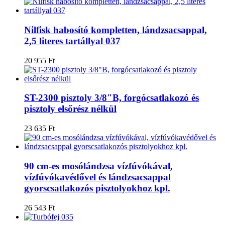
Nilfisk habosító kompletten, lándzsacsappal,
2,5 literes tartállyal 037
20 955
Ft
ST-2300 pisztoly 3/8″B, forgócsatlakozó és
pisztoly elsőrész nélkül
23 635
Ft
90 cm-es mosólándzsa vízfúvókával,
vízfúvókavédővel és lándzsacsappal
gyorscsatlakozós pisztolyokhoz kpl.
26 543
Ft