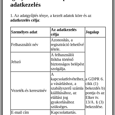
adatkezelés
1. Az adatgyűjtés ténye, a kezelt adatok köre és az
adatkezelés célja
:
Az adatkezelés
Személyes adat
Jogalap
célja
Azonosítás, a
Felhasználói név
regisztráció lehetővé
tétele.
A felhasználói
fiókba történő
Jelszó
biztonságos belépést
szolgálja.
A
kapcsolatfelvételhez,
a GDPR 6.
a vásárláshoz, a
cikk (1)
szabályszerű számla
bekezdés b)
Vezeték-és keresztnév
kiállításához, az
pontja és az
elállási jog
Elker tv.
gyakorlásához
13/A. § (3)
szükséges.
bekezdése.
E-mail cím
Kapcsolattartás.