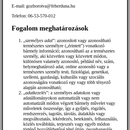
E-mail: gozborotva@feherduna.hu
Telefon: 06-53-570-012
Fogalom meghatározások
„
személyes adat
”: azonosított vagy azonosítható
természetes személyre („érintett”) vonatkozó
bármely információ; azonosítható az a természetes
személy, aki közvetlen vagy közvetett módon,
különösen valamely azonosító, például név, szám,
helymeghatározó adat, online azonosító vagy a
természetes személy testi, fiziológiai, genetikai,
szellemi, gazdasági, kulturális vagy szociális
azonosságára vonatkozó egy vagy több tényező
alapján azonosítható;
„
adatkezelés
”: a személyes adatokon vagy
adatállományokon automatizált vagy nem
automatizált módon végzett bármely művelet vagy
műveletek összessége, így a gyűjtés, rögzítés,
rendszerezés, tagolás, tárolás, átalakítás vagy
megváltoztatás, lekérdezés, betekintés, felhasználás,
közlés továbbítás, terjesztés vagy egyéb módon
történő hozzáférhetővé tétel útján, összehangolás