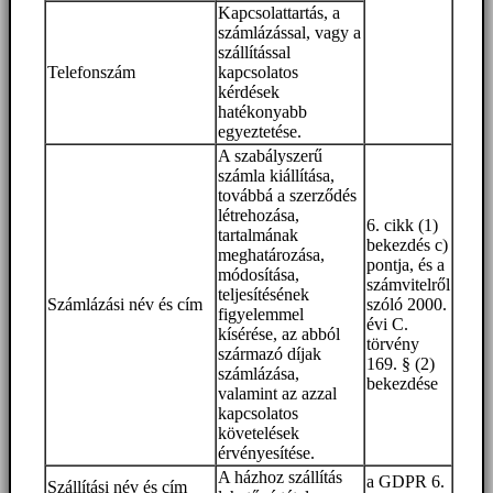
Kapcsolattartás, a
számlázással, vagy a
szállítással
Telefonszám
kapcsolatos
kérdések
hatékonyabb
egyeztetése.
A szabályszerű
számla kiállítása,
továbbá a szerződés
létrehozása,
6. cikk (1)
tartalmának
bekezdés c)
meghatározása,
pontja, és a
módosítása,
számvitelről
teljesítésének
Számlázási név és cím
szóló 2000.
figyelemmel
évi C.
kísérése, az abból
törvény
származó díjak
169. § (2)
számlázása,
bekezdése
valamint az azzal
kapcsolatos
követelések
érvényesítése.
A házhoz szállítás
a GDPR 6.
Szállítási név és cím