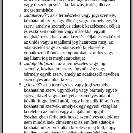
vagy összekapcsolás, korlátozás, törlés, illetve
megsemmisítés;
„
adatkezelő
”: az a természetes vagy jogi személy,
közhatalmi szerv, ügynökség vagy bármely egyéb
szerv, amely a személyes adatok kezelésének céljait
és eszközeit önállóan vagy másokkal együtt
meghatározza; ha az adatkezelés céljait és eszközeit
az uniós vagy a tagállami jog határozza meg, az
adatkezelőt vagy az adatkezelő kijelölésére
vonatkozó különös szempontokat az uniós vagy a
tagállami jog is meghatározhatja;
„
adatfeldolgozó
”: az a természetes vagy jogi
személy, közhatalmi szerv, ügynökség vagy
bármely egyéb szerv, amely az adatkezelő nevében
személyes adatokat kezel;
„
címzett
”: az a természetes vagy jogi személy,
közhatalmi szerv, ügynökség vagy bármely egyéb
szerv, akivel vagy amellyel a személyes adatot
közlik, függetlenül attól, hogy harmadik fél-e. Azon
közhatalmi szervek, amelyek egy egyedi vizsgálat
keretében az uniós vagy a tagállami joggal
összhangban férhetnek hozzá személyes adatokhoz,
nem minősülnek címzettnek; az említett adatok e
közhatalmi szervek általi kezelése meg kell, hogy
feleljen az adatkezelés céljainak megfelelően az