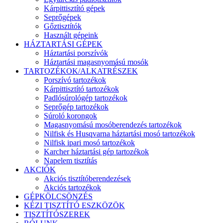
Kárpittisztító gépek
Seprőgépek
Gőztisztítók
Használt gépeink
HÁZTARTÁSI GÉPEK
Háztartási porszívók
Háztartási magasnyomású mosók
TARTOZÉKOK/ALKATRÉSZEK
Porszívó tartozékok
Kárpittisztító tartozékok
Padlósúrológép tartozékok
Seprőgép tartozékok
Súroló korongok
Magasnyomású mosóberendezés tartozékok
Nilfisk és Husqvarna háztartási mosó tartozékok
Nilfisk ipari mosó tartozékok
Karcher háztartási gép tartozékok
Napelem tisztítás
AKCIÓK
Akciós tisztítóberendezések
Akciós tartozékok
GÉPKÖLCSÖNZÉS
KÉZI TISZTÍTÓ ESZKÖZÖK
TISZTÍTÓSZEREK