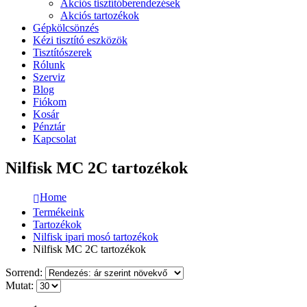
Akciós tisztítóberendezések
Akciós tartozékok
Gépkölcsönzés
Kézi tisztító eszközök
Tisztítószerek
Rólunk
Szerviz
Blog
Fiókom
Kosár
Pénztár
Kapcsolat
Nilfisk MC 2C tartozékok
Home
Termékeink
Tartozékok
Nilfisk ipari mosó tartozékok
Nilfisk MC 2C tartozékok
Sorrend:
Mutat: