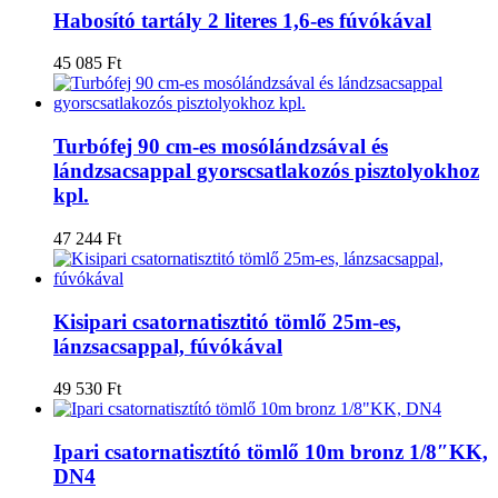
Habosító tartály 2 literes 1,6-es fúvókával
45 085
Ft
Turbófej 90 cm-es mosólándzsával és
lándzsacsappal gyorscsatlakozós pisztolyokhoz
kpl.
47 244
Ft
Kisipari csatornatisztitó tömlő 25m-es,
lánzsacsappal, fúvókával
49 530
Ft
Ipari csatornatisztító tömlő 10m bronz 1/8″KK,
DN4