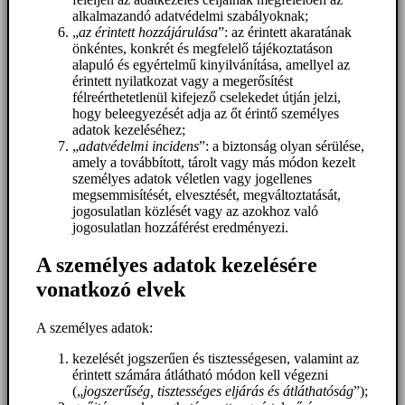
alkalmazandó adatvédelmi szabályoknak;
„
az érintett hozzájárulása
”: az érintett akaratának
önkéntes, konkrét és megfelelő tájékoztatáson
alapuló és egyértelmű kinyilvánítása, amellyel az
érintett nyilatkozat vagy a megerősítést
félreérthetetlenül kifejező cselekedet útján jelzi,
hogy beleegyezését adja az őt érintő személyes
adatok kezeléséhez;
„
adatvédelmi incidens
”: a biztonság olyan sérülése,
amely a továbbított, tárolt vagy más módon kezelt
személyes adatok véletlen vagy jogellenes
megsemmisítését, elvesztését, megváltoztatását,
jogosulatlan közlését vagy az azokhoz való
jogosulatlan hozzáférést eredményezi.
A személyes adatok kezelésére
vonatkozó elvek
A személyes adatok:
kezelését jogszerűen és tisztességesen, valamint az
érintett számára átlátható módon kell végezni
(„
jogszerűség, tisztességes eljárás és átláthatóság
”);