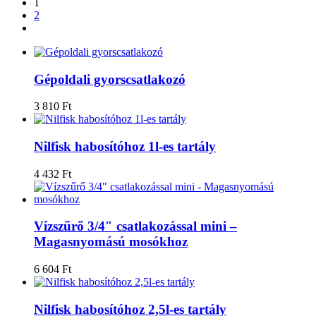
1
2
Gépoldali gyorscsatlakozó
3 810
Ft
Nilfisk habosítóhoz 1l-es tartály
4 432
Ft
Vízszűrő 3/4″ csatlakozással mini –
Magasnyomású mosókhoz
6 604
Ft
Nilfisk habosítóhoz 2,5l-es tartály