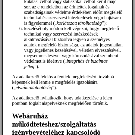
kutatási célból vagy statisztikai célból kerül majd
sor, az e rendeletben az érintettek jogainak és
szabadságainak védelme érdekében előírt megfelelő
technikai és szervezési intézkedések végrehajtására
is figyelemmel („
korlátozott tárolhatóság
”);
kezelését oly módon kell végezni, hogy megfelelő
technikai vagy szervezési intézkedések
alkalmazásával biztosítva legyen a személyes
adatok megfelelő biztonsága, az adatok jogosulatlan
vagy jogellenes kezelésével, véletlen elvesztésével,
megsemmisítésével vagy károsodásával szembeni
védelmet is ideértve („
integritás és bizalmas
jelleg
”).
Az adatkezelő felelős a fentiek megfelelésért, továbbá
képesnek kell lennie e megfelelés igazolására
(„
elszámoltathatóság
”).
Az adatkezelő nyilatkozik, hogy adatkezelése a jelen
pontban foglalt alapelveknek megfelelően történik.
Webáruház
működtetéshez/szolgáltatás
igénybevételéhez kapcsolódó