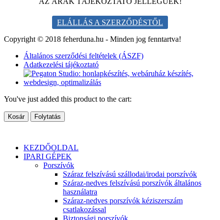
AZ ÁRAK TÁJÉKOZTATÓ JELLEGŰEK!
ELÁLLÁS A SZERZŐDÉSTŐL
Copyright © 2018 feherduna.hu - Minden jog fenntartva!
Általános szerződési feltételek (ÁSZF)
Adatkezelési tájékoztató
You've just added this product to the cart:
Kosár
Folytatás
KEZDŐOLDAL
IPARI GÉPEK
Porszívók
Száraz felszívású szállodai/irodai porszívók
Száraz-nedves felszívású porszívók általános
használatra
Száraz-nedves porszívók kéziszerszám
csatlakozással
Biztonsági porszívók