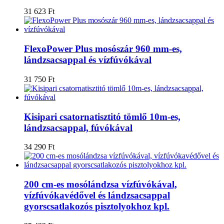
31 623
Ft
FlexoPower Plus mosószár 960 mm-es,
lándzsacsappal és vízfúvókával
31 750
Ft
Kisipari csatornatisztitó tömlő 10m-es,
lándzsacsappal, fúvókával
34 290
Ft
200 cm-es mosólándzsa vízfúvókával,
vízfúvókavédővel és lándzsacsappal
gyorscsatlakozós pisztolyokhoz kpl.