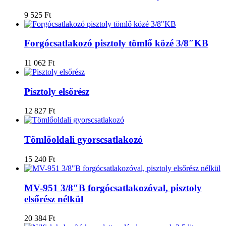
9 525
Ft
Forgócsatlakozó pisztoly tömlő közé 3/8″KB
11 062
Ft
Pisztoly elsőrész
12 827
Ft
Tömlőoldali gyorscsatlakozó
15 240
Ft
MV-951 3/8″B forgócsatlakozóval, pisztoly
elsőrész nélkül
20 384
Ft