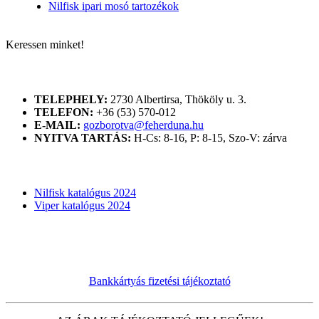
Nilfisk ipari mosó tartozékok
Keressen minket!
ELÉRHETŐSÉGÜNK
TELEPHELY:
2730 Albertirsa, Thököly u. 3.
TELEFON:
+36 (53) 570-012
E-MAIL:
gozborotva@feherduna.hu
NYITVA TARTÁS:
H-Cs: 8-16, P: 8-15, Szo-V: zárva
KATALÓGUSOK
Nilfisk katalógus 2024
Viper katalógus 2024
Bankkártyás fizetési tájékoztató