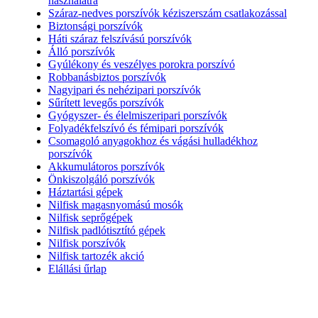
használatra
Száraz-nedves porszívók kéziszerszám csatlakozással
Biztonsági porszívók
Háti száraz felszívású porszívók
Álló porszívók
Gyúlékony és veszélyes porokra porszívó
Robbanásbiztos porszívók
Nagyipari és nehézipari porszívók
Sűrített levegős porszívók
Gyógyszer- és élelmiszeripari porszívók
Folyadékfelszívó és fémipari porszívók
Csomagoló anyagokhoz és vágási hulladékhoz
porszívók
Akkumulátoros porszívók
Önkiszolgáló porszívók
Háztartási gépek
Nilfisk magasnyomású mosók
Nilfisk seprőgépek
Nilfisk padlótisztító gépek
Nilfisk porszívók
Nilfisk tartozék akció
Elállási űrlap