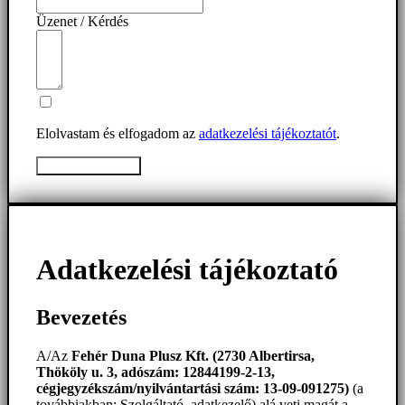
Üzenet / Kérdés
Elolvastam és elfogadom az
adatkezelési tájékoztatót
.
Üzenet elküldése
Adatkezelési tájékoztató
Bevezetés
A/Az
Fehér Duna Plusz Kft. (2730 Albertirsa,
Thököly u. 3, adószám: 12844199-2-13,
cégjegyzékszám/nyilvántartási szám: 13-09-091275)
(a
továbbiakban: Szolgáltató, adatkezelő) alá veti magát a