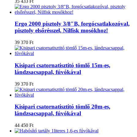
35 433
Ft
Ergo 2000 pisztoly 3/8″B, forgócsatlakozóval,
pisztoly elsőrésszel, Nilfisk mosókhoz!
39 370
Ft
Kisipari csatornatisztitó tömlő 15m-es,
lándzsacsappal, fúvókával
39 370
Ft
Kisipari csatornatisztitó tömlő 20m-es,
lándzsacsappal, fúvókával
44 450
Ft