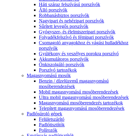
Háti száraz felszívású porszívók
Álló porszívók
Robbanásbiztos porszívók
Nagyipari és nehézipari porszívók
Sűrített levegős porszívók
Gyógyszer- és élelmiszeripari porszívók
Folyadékfelszívó és fémipari porszívók
Csomagoló anyagokhoz és vágási hulladékhoz
porszívók
Gyúlékony és veszélyes porokra porszívó
Akkumulátoros porszívók
Önkiszolgáló porszívók
Porszívó tartozékok
Magasnyomású mosók
Benzin / dízelüzemű magasnyomású
mosóberendezések
Mobil magasnyomású mosóberendezések
Ultra mobil magasnyomású mosóberendezések
Magasnyomású mosóberendezés tartozékok
Telepített magasnyomású mosóberendezések
Padlósúroló gépek
Felületszárító
Padlótisztítók
Polírozók
Egytárcsás padlótisztítók