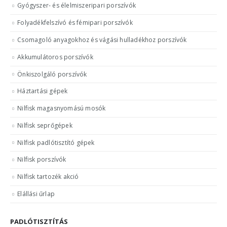
Gyógyszer- és élelmiszeripari porszívók
Folyadékfelszívó és fémipari porszívók
Csomagoló anyagokhoz és vágási hulladékhoz porszívók
Akkumulátoros porszívók
Önkiszolgáló porszívók
Háztartási gépek
Nilfisk magasnyomású mosók
Nilfisk seprőgépek
Nilfisk padlótisztító gépek
Nilfisk porszívók
Nilfisk tartozék akció
Elállási űrlap
PADLÓTISZTÍTÁS