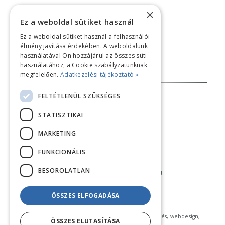
×
Ez a weboldal sütiket használ
Ez a weboldal sütiket használ a felhasználói
élmény javítása érdekében. A weboldalunk
használatával Ön hozzájárul az összes süti
használatához, a Cookie szabályzatunknak
Bankkártyás fizetési tájékoztató
megfelelően.
Adatkezelési tájékoztató »
FELTÉTLENÜL SZÜKSÉGES
AZ ÁRAK TÁJÉKOZTATÓ JELLEGŰEK!
STATISZTIKAI
ELÁLLÁS A SZERZŐDÉSTŐL
MARKETING
FUNKCIONÁLIS
BESOROLATLAN
Copyright © 2018 feherduna.hu - Minden jog fenntartva!
Általános szerződési feltételek (ÁSZF)
ÖSSZES ELFOGADÁSA
Adatkezelési tájékoztató
ÖSSZES ELUTASÍTÁSA