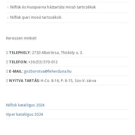
Nilfisk és Husqvarna háztartási mosó tartozékok
Nilfisk ipari mosó tartozékok
Keressen minket!
ELÉRHETŐSÉGÜNK
TELEPHELY:
2730 Albertirsa, Thököly u. 3.
TELEFON:
+36 (53) 570-012
E-MAIL:
gozborotva@feherduna.hu
NYITVA TARTÁS:
H-Cs: 8-16, P: 8-15, Szo-V: zárva
KATALÓGUSOK
Nilfisk katalógus 2024
Viper katalógus 2024