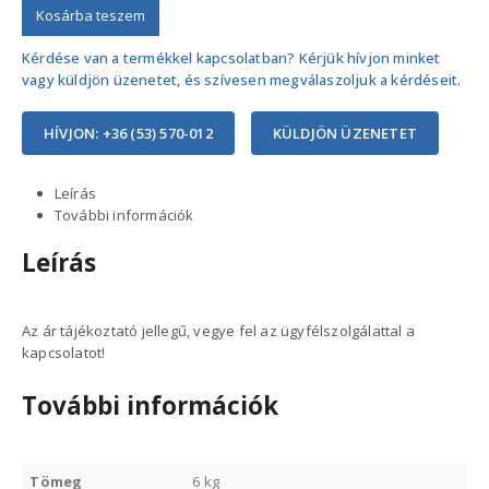
Kosárba teszem
Kérdése van a termékkel kapcsolatban? Kérjük hívjon minket
vagy küldjön üzenetet, és szívesen megválaszoljuk a kérdéseit.
HÍVJON: +36 (53) 570-012
KÜLDJÖN ÜZENETET
Leírás
További információk
Leírás
Az ár tájékoztató jellegű, vegye fel az ügyfélszolgálattal a
kapcsolatot!
További információk
Tömeg
6 kg