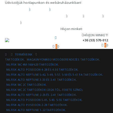
Üdvözöljük honlapunkon és webáruházunkban!
KEZDŐOLDAL
RÓLUNK
HIVATALOS GARANCIA ÉS MÁRKASZERVÍZ
BLOG
FIÓKOM
KOSÁR
PÉNZTÁR
Hívjon minket:
+36 (53) 570-012
HÍVJON MINKET!
+36 (53) 570-012
0
0
0
0
TERMÉKEINK
TARTOZÉKOK
,
MAGASNYOMÁSÚ MOSÓBERENDEZÉS TARTOZÉKOK
,
NILFISK MC 4M-160/620 TARTOZÉKOK
,
NILFISK ALTO POSEIDON 4-28 ÉS 4-30 TARTOZÉKOK
,
NILFISK ALTO NEPTUNE 5-42, 5-49, 5-57, 5-50 ÉS 5-61 FA TARTOZÉKOK
,
NILFISK ALTO NEPTUNE 3-33 ÉS 3-41 TARTOZÉKOK
,
NILFISK MC 2C TARTOZÉKOK
,
NILFISK MC 2C TARTOZÉKOK (2024-TŐL, FEKETE SZÍNŰ)
,
NILFISK ALTO NEPTUNE 2-26 ÉS 2-41 TARTOZÉKOK
,
NILFISK ALTO POSEIDON 5-41, 5-43, 5-55 TARTOZÉKOK
,
NILFISK ALTO POSEIDON 2-28 TARTOZÉKOK
,
NILFISK ALTO NEPTUNE 1-22 TARTOZÉKOK
,