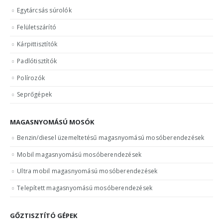
Egytárcsás súrolók
Felületszárító
Kárpittisztítók
Padlótisztítók
Polírozók
Seprőgépek
MAGASNYOMÁSÚ MOSÓK
Benzin/diesel üzemeltetésű magasnyomású mosóberendezések
Mobil magasnyomású mosóberendezések
Ultra mobil magasnyomású mosóberendezések
Telepített magasnyomású mosóberendezések
GŐZTISZTÍTÓ GÉPEK