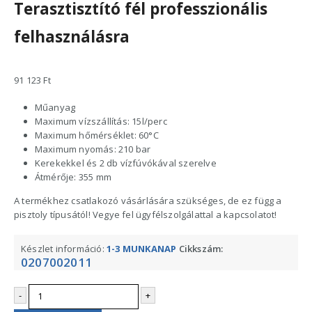
Terasztisztító fél professzionális
felhasználásra
91 123
Ft
Műanyag
Maximum vízszállítás: 15l/perc
Maximum hőmérséklet: 60°C
Maximum nyomás: 210 bar
Kerekekkel és 2 db vízfúvókával szerelve
Átmérője: 355 mm
A termékhez csatlakozó vásárlására szükséges, de ez függ a
pisztoly típusától! Vegye fel ügyfélszolgálattal a kapcsolatot!
Készlet információ:
1-3 MUNKANAP
Cikkszám:
0207002011
-
+