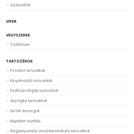
Gőztisztítók
VIPER
VEGYSZEREK
Tisztítószer
TARTOZÉKOK
Porszívó tartozékok
Kárpittisztító tartozékok
Padlósúrológép tartozékok
Seprőgép tartozékok
Súroló korongok
Napelem tisztítás
Magasnyomású mosóberendezés tartozékok