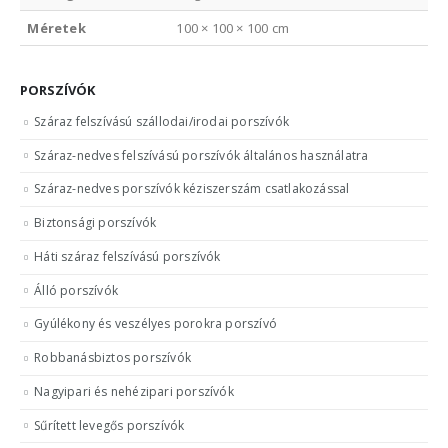
Méretek
100 × 100 × 100 cm
PORSZÍVÓK
Száraz felszívású szállodai/irodai porszívók
Száraz-nedves felszívású porszívók általános használatra
Száraz-nedves porszívók kéziszerszám csatlakozással
Biztonsági porszívók
Háti száraz felszívású porszívók
Álló porszívók
Gyúlékony és veszélyes porokra porszívó
Robbanásbiztos porszívók
Nagyipari és nehézipari porszívók
Sűrített levegős porszívók