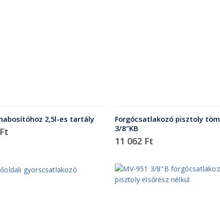
 habosítóhoz 2,5l-es tartály
Forgócsatlakozó pisztoly töm
3/8″KB
Ft
11 062
Ft