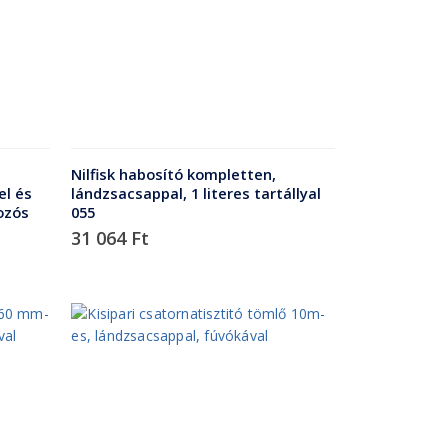
Nilfisk habosító kompletten,
el és
lándzsacsappal, 1 literes tartállyal
ozós
055
31 064
Ft