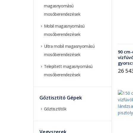
magasnyomású
mosóberendezések
Mobil magasnyomású
mosóberendezések
Ultra mobil magasnyomású
90 cm-
mosóberendezések
vízfúv
gyorsc
Telepített magasnyomású
26 54
mosóberendezések
Gőztisztító Gépek
Gőztisztítók
Vegyszerek