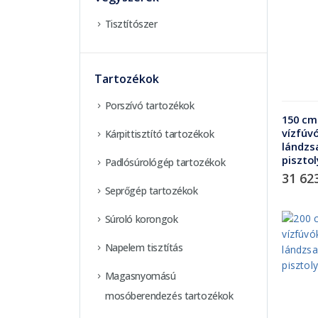
Tisztítószer
Tartozékok
Porszívó tartozékok
150 cm
vízfúv
Kárpittisztító tartozékok
lándzs
pisztol
Padlósúrológép tartozékok
31 62
Seprőgép tartozékok
Súroló korongok
Napelem tisztítás
Magasnyomású
mosóberendezés tartozékok