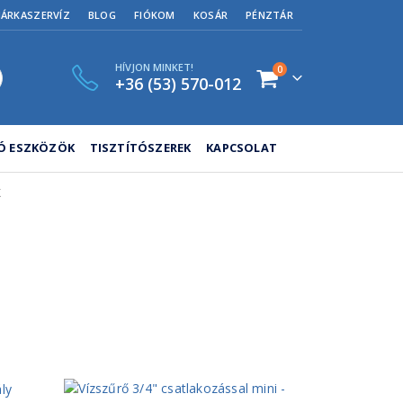
MÁRKASZERVÍZ
BLOG
FIÓKOM
KOSÁR
PÉNZTÁR
HÍVJON MINKET!
0
+36 (53) 570-012
TÓ ESZKÖZÖK
TISZTÍTÓSZEREK
KAPCSOLAT
K