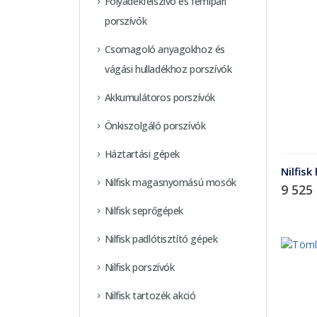
Folyadékfelszívó és fémipari
porszívók
Csomagoló anyagokhoz és
vágási hulladékhoz porszívók
Akkumulátoros porszívók
Önkiszolgáló porszívók
Háztartási gépek
Nilfisk
Nilfisk magasnyomású mosók
9 525
Nilfisk seprőgépek
Nilfisk padlótisztító gépek
Nilfisk porszívók
Nilfisk tartozék akció