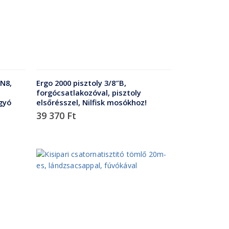
N8,
Ergo 2000 pisztoly 3/8″B,
forgócsatlakozóval, pisztoly
gyó
elsőrésszel, Nilfisk mosókhoz!
39 370
Ft