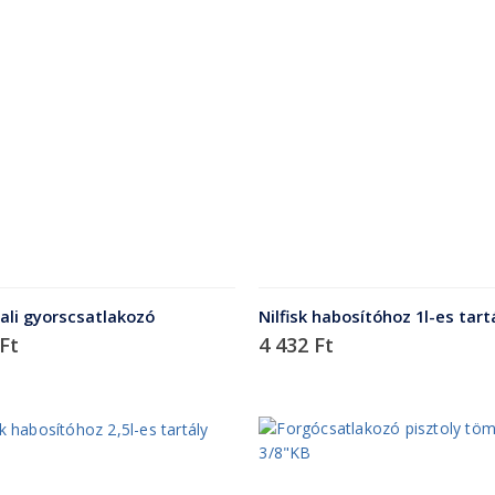
ali gyorscsatlakozó
Nilfisk habosítóhoz 1l-es tart
Ft
4 432
Ft