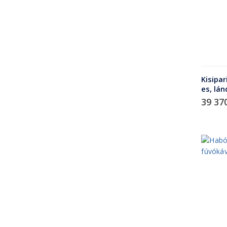
Kisipa
es, lá
39 37