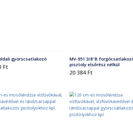
ldali gyorscsatlakozó
MV-951 3/8″B forgócsatlakozó
pisztoly elsőrész nélkül
0
Ft
20 384
Ft