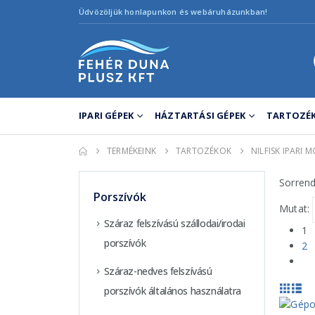
Üdvözöljük honlapunkon és webáruházunkban!
IPARI GÉPEK
HÁZTARTÁSI GÉPEK
TARTOZÉK
TERMÉKEINK
TARTOZÉKOK
NILFISK IPARI
Sorrend
Porszívók
Mutat:
Száraz felszívású szállodai/irodai
1
porszívók
2
Száraz-nedves felszívású
porszívók általános használatra