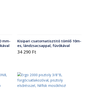
60 mm-
Kisipari csatornatisztitó tömlő 10m-
ókával
es, lándzsacsappal, fúvókával
34 290
Ft