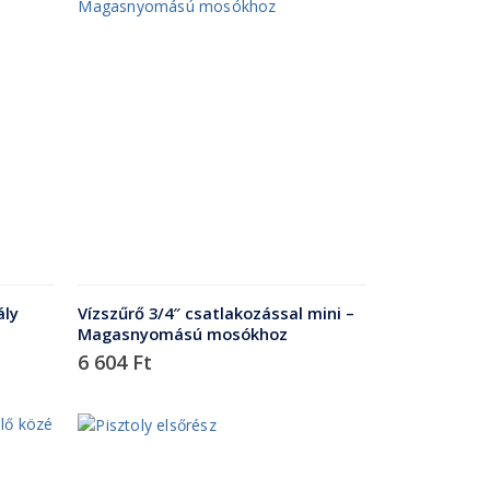
ály
Vízszűrő 3/4″ csatlakozással mini –
Magasnyomású mosókhoz
6 604
Ft