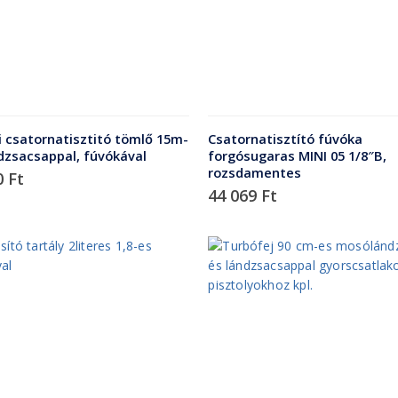
ri csatornatisztitó tömlő 15m-
Csatornatisztító fúvóka
ndzsacsappal, fúvókával
forgósugaras MINI 05 1/8″B,
rozsdamentes
0
Ft
44 069
Ft