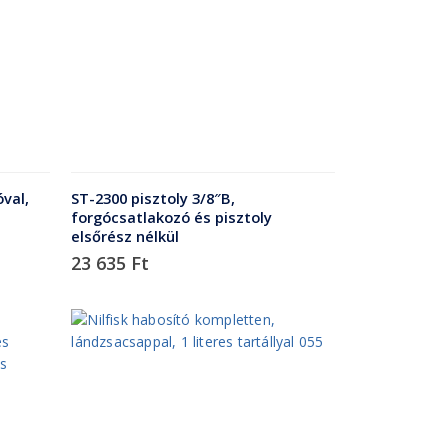
val,
ST-2300 pisztoly 3/8″B,
forgócsatlakozó és pisztoly
elsőrész nélkül
23 635
Ft