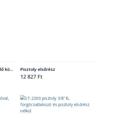
lő közé
Pisztoly elsőrész
12 827
Ft