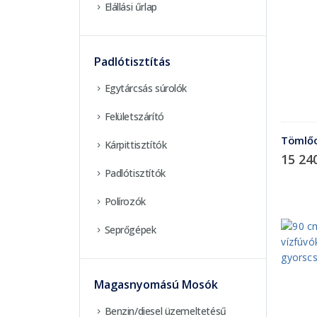
Elállási űrlap
Padlótisztítás
Egytárcsás súrolók
Felületszárító
Tömlőo
Kárpittisztítók
15 24
Padlótisztítók
Polírozók
Seprőgépek
Magasnyomású Mosók
Benzin/diesel üzemeltetésű