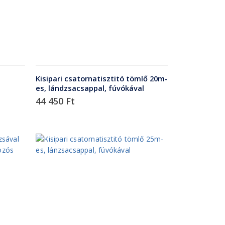
Kisipari csatornatisztitó tömlő 20m-
es, lándzsacsappal, fúvókával
44 450
Ft