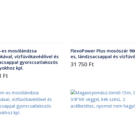
-es mosólándzsa
FlexoPower Plus mosószár 9
ókával, vízfúvókavédővel és
es, lándzsacsappal és vízfúv
acsappal gyorscsatlakozós
31 750
Ft
yokhoz kpl.
3
Ft