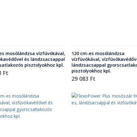
es mosólándzsa vízfúvókával,
120 cm-es mosólándzsa
ókavédővel és lándzsacsappal
vízfúvókával, vízfúvókavédőv
satlakozós pisztolyokhoz kpl.
lándzsacsappal gyorscsatlak
pisztolyokhoz kpl.
3
Ft
29 083
Ft