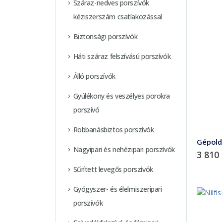
Száraz-nedves porszívók
kéziszerszám csatlakozással
Biztonsági porszívók
Háti száraz felszívású porszívók
Álló porszívók
Gyúlékony és veszélyes porokra
porszívó
Robbanásbiztos porszívók
Gépold
Nagyipari és nehézipari porszívók
3 810
Sűrített levegős porszívók
Gyógyszer- és élelmiszeripari
porszívók