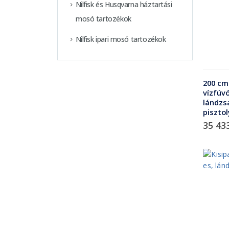
Nilfisk és Husqvarna háztartási
mosó tartozékok
Nilfisk ipari mosó tartozékok
200 cm
vízfúv
lándzs
pisztol
35 43