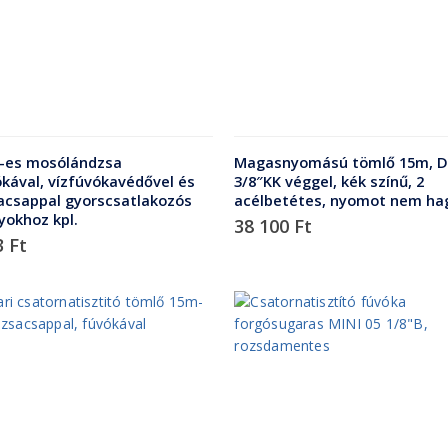
-es mosólándzsa
Magasnyomású tömlő 15m, D
ókával, vízfúvókavédővel és
3/8″KK véggel, kék színű, 2
acsappal gyorscsatlakozós
acélbetétes, nyomot nem ha
yokhoz kpl.
38 100
Ft
3
Ft