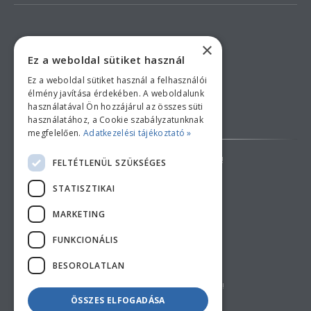
×
Ez a weboldal sütiket használ
Ez a weboldal sütiket használ a felhasználói
élmény javítása érdekében. A weboldalunk
használatával Ön hozzájárul az összes süti
Bankkártyás fizetési tájékoztató
használatához, a Cookie szabályzatunknak
megfelelően.
Adatkezelési tájékoztató »
AZ ÁRAK TÁJÉKOZTATÓ JELLEGŰEK!
FELTÉTLENÜL SZÜKSÉGES
STATISZTIKAI
ELÁLLÁS A SZERZŐDÉSTŐL
MARKETING
FUNKCIONÁLIS
BESOROLATLAN
Copyright © 2018 feherduna.hu - Minden jog fenntartva!
ÖSSZES ELFOGADÁSA