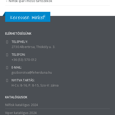
Nilfisk ipari mosó tartozékok
Keressen minket!
ELÉRHETŐSÉGÜNK
TELEPHELY:
2730 Albertirsa, Thököly u. 3.
TELEFON:
+36 (53) 570-012
E-MAIL:
gozborotva@feherduna.hu
NYITVA TARTÁS:
H-Cs: 8-16, P: 8-15, Szo-V: zárva
KATALÓGUSOK
Nilfisk katalógus 2024
Viper katalógus 2024