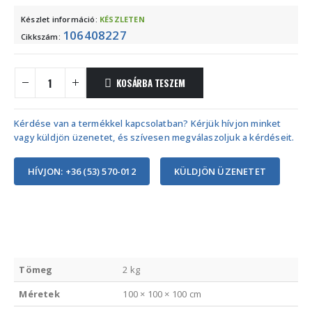
Készlet információ:
KÉSZLETEN
106408227
Cikkszám:
KOSÁRBA TESZEM
Kérdése van a termékkel kapcsolatban? Kérjük hívjon minket
vagy küldjön üzenetet, és szívesen megválaszoljuk a kérdéseit.
HÍVJON: +36 (53) 570-012
KÜLDJÖN ÜZENETET
Tömeg
2 kg
Méretek
100 × 100 × 100 cm