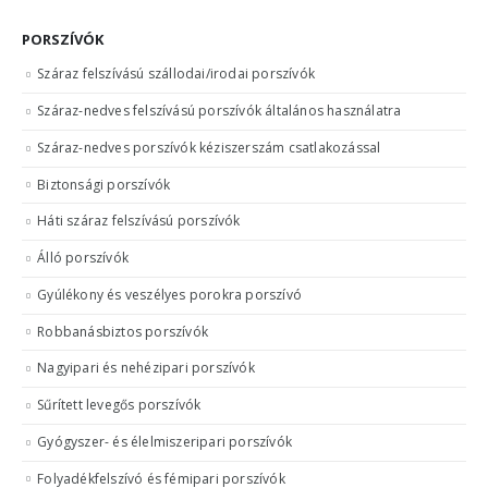
PORSZÍVÓK
Száraz felszívású szállodai/irodai porszívók
Száraz-nedves felszívású porszívók általános használatra
Száraz-nedves porszívók kéziszerszám csatlakozással
Biztonsági porszívók
Háti száraz felszívású porszívók
Álló porszívók
Gyúlékony és veszélyes porokra porszívó
Robbanásbiztos porszívók
Nagyipari és nehézipari porszívók
Sűrített levegős porszívók
Gyógyszer- és élelmiszeripari porszívók
Folyadékfelszívó és fémipari porszívók