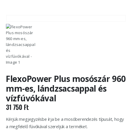
FlexoPower Plus mosószár 960
mm-es, lándzsacsappal és
vízfúvókával
31 750
Ft
Kérjük megjegyzésbe írja be a mosóberendezés típusát, hogy
a megfelelő fúvókával szereljük a terméket.