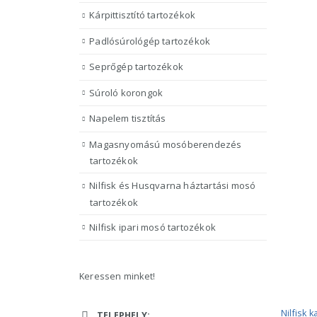
Kárpittisztító tartozékok
Padlósúrológép tartozékok
Seprőgép tartozékok
Súroló korongok
Napelem tisztítás
Magasnyomású mosóberendezés
tartozékok
Nilfisk és Husqvarna háztartási mosó
tartozékok
Nilfisk ipari mosó tartozékok
Keressen minket!
ELÉRHETŐSÉGÜNK
KATAL
Nilfisk 
TELEPHELY: