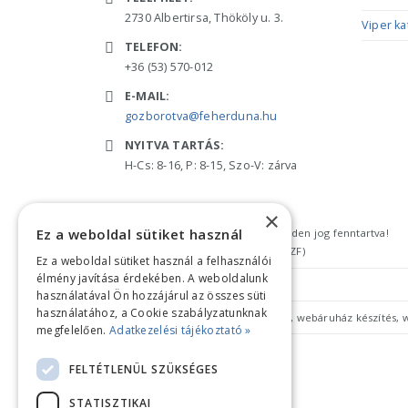
2730 Albertirsa, Thököly u. 3.
Viper ka
TELEFON:
+36 (53) 570-012
E-MAIL:
gozborotva@feherduna.hu
NYITVA TARTÁS:
H-Cs: 8-16, P: 8-15, Szo-V: zárva
×
Ez a weboldal sütiket használ
Copyright © 2018 feherduna.hu - Minden jog fenntartva!
Általános szerződési feltételek (ÁSZF)
Ez a weboldal sütiket használ a felhasználói
élmény javítása érdekében. A weboldalunk
Adatkezelési tájékoztató
használatával Ön hozzájárul az összes süti
használatához, a Cookie szabályzatunknak
megfelelően.
Adatkezelési tájékoztató »
FELTÉTLENÜL SZÜKSÉGES
STATISZTIKAI