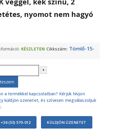
K véggel, kék színű, 2
etétes, nyomot nem hagyó
Tömlő-15-
információ:
KÉSZLETEN
Cikkszám:
+
 teszem
n a termékkel kapcsolatban? Kérjük hívjon
y küldjön üzenetet, és szívesen megválaszoljuk
.
 +36 (53) 570-012
KÜLDJÖN ÜZENETET