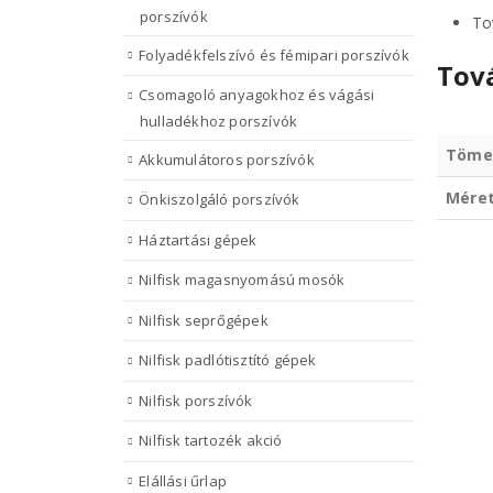
porszívók
To
Folyadékfelszívó és fémipari porszívók
Tov
Csomagoló anyagokhoz és vágási
hulladékhoz porszívók
Töme
Akkumulátoros porszívók
Mére
Önkiszolgáló porszívók
Háztartási gépek
Nilfisk magasnyomású mosók
Nilfisk seprőgépek
Nilfisk padlótisztító gépek
Nilfisk porszívók
Nilfisk tartozék akció
Elállási űrlap