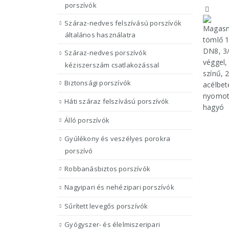
porszívók
Száraz-nedves felszívású porszívók
általános használatra
Száraz-nedves porszívók
kéziszerszám csatlakozással
Biztonsági porszívók
Háti száraz felszívású porszívók
Álló porszívók
Gyúlékony és veszélyes porokra
porszívó
Robbanásbiztos porszívók
Nagyipari és nehézipari porszívók
Sűrített levegős porszívók
Gyógyszer- és élelmiszeripari