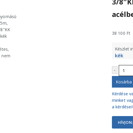
3/8″K
acélb
38 100
Ft
Készlet 
kék
-
Kosárba
Kérdése va
minket vag
a kérdéseit
HÍVJON: