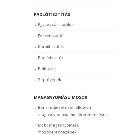
PADLÓTISZTÍTÁS
Egytárcsás súrolók
Felületszárító
Kárpittisztítók
Padlótisztítók
Polírozók
Seprőgépek
MAGASNYOMÁSÚ MOSÓK
Benzin/diesel üzemeltetésű
magasnyomású mosóberendezések
Mobil magasnyomású
mosóberendezések