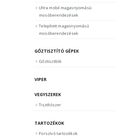
Ultra mobil magasnyomású
mosóberendezések
Telepített magasnyomású
mosóberendezések
GŐZTISZTÍTÓ GÉPEK
Gőztisztítók
VIPER
VEGYSZEREK
Tisztítószer
TARTOZÉKOK
Porszívó tartozékok