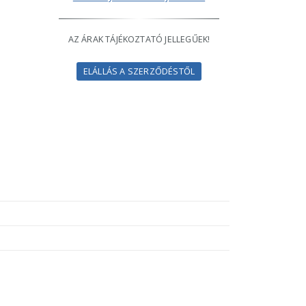
AZ ÁRAK TÁJÉKOZTATÓ JELLEGŰEK!
ELÁLLÁS A SZERZŐDÉSTŐL