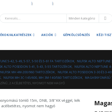
KEZDŐOLDAL
RÓLUNK
HIVATALOS GARANCIA ÉS MÁRKASZERV
ÉKOK/ALKATRÉSZEK
AKCIÓK
GÉPKÖLCSÖNZÉS
KÉZI TIS
UNE 5-42, 5-49, 5-57, 5-50 ÉS 5-61 FA TARTOZÉKOK
,
NILFISK ALTO NEPTUNE 
ISK ALTO POSEIDON 5-41, 5-43, 5-55 TARTOZÉKOK
,
NILFISK ALTO NEPTUNE 4-
NILFISK MH 4M-200/960 TARTOZÉKOK
,
NILFISK ALTO POSEIDON 3-30 ÉS 3-
K
,
NILFISK MH 3C-145/600, MH 3M-140/580 TARTOZÉKOK
,
MAGASNYOMÁSÚ 
SZÍNŰ, 2 ACÉLBETÉTES, NYOMOT NEM HAGYÓ
Magas