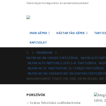
Üdvözöljük honlapunkon és webáruházunkban!
IPARI GÉPEK
HÁZTARTÁSI GÉPEK
TARTOZ
KAPCSOLAT
TERMÉKEINK
NILFISK MC 4M-160/620 TARTOZÉKOK
,
NILFISK ALTO NEPT
NILFISK ALTO NEPTUNE 2-26 ÉS 2-41 TARTOZÉKOK
,
NILF
NILFISK MC 3C 160/770 ÉS MC 3C 170/820 TARTOZÉKOK
,
NILFISK MC 5M-180/840 ÉS MC 5M-200/1000 TARTOZÉKO
MAGASNYOMÁSÚ TÖMLŐ 15M, DN8, 3/8″KK VÉGGEL, KÉK 
PORSZÍVÓK
Száraz felszívású szállodai/irodai