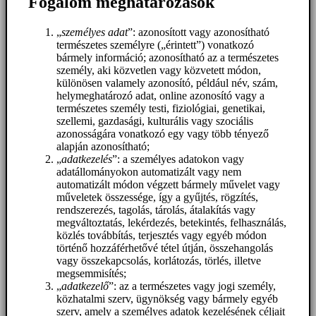
Fogalom meghatározások
„
személyes adat
”: azonosított vagy azonosítható
természetes személyre („érintett”) vonatkozó
bármely információ; azonosítható az a természetes
személy, aki közvetlen vagy közvetett módon,
különösen valamely azonosító, például név, szám,
helymeghatározó adat, online azonosító vagy a
természetes személy testi, fiziológiai, genetikai,
szellemi, gazdasági, kulturális vagy szociális
azonosságára vonatkozó egy vagy több tényező
alapján azonosítható;
„
adatkezelés
”: a személyes adatokon vagy
adatállományokon automatizált vagy nem
automatizált módon végzett bármely művelet vagy
műveletek összessége, így a gyűjtés, rögzítés,
rendszerezés, tagolás, tárolás, átalakítás vagy
megváltoztatás, lekérdezés, betekintés, felhasználás,
közlés továbbítás, terjesztés vagy egyéb módon
történő hozzáférhetővé tétel útján, összehangolás
vagy összekapcsolás, korlátozás, törlés, illetve
megsemmisítés;
„
adatkezelő
”: az a természetes vagy jogi személy,
közhatalmi szerv, ügynökség vagy bármely egyéb
szerv, amely a személyes adatok kezelésének céljait