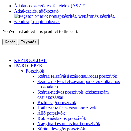
Általános szerződési feltételek (ÁSZF)
Adatkezelési tájékoztató
You've just added this product to the cart:
Kosár
Folytatás
KEZDŐOLDAL
IPARI GÉPEK
Porszívók
Száraz felszívású szállodai/irodai porszívók
Száraz-nedves felszívású porszívók általános
használatra
Száraz-nedves porszívók kéziszerszám
csatlakozással
Biztonsági porszívók
Háti száraz felszívású porszívók
Álló porszívók
Robbanásbiztos porszívók
Nagyipari és nehézipari porszívók
Sűrített levegős porszívók