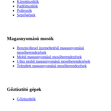
Kárpittisztítók
Padlótisztítók
Polírozók
Seprőgépek
Magasnyomású mosók
Benzin/diesel üzemeltetésű magasnyomású
mosóberendezések
Mobil magasnyomású mosóberendezések
Ultra mobil magasnyomású mosóberendezések
Telepített magasnyomású mosóberendezések
Gőztisztító gépek
Gőztisztítók