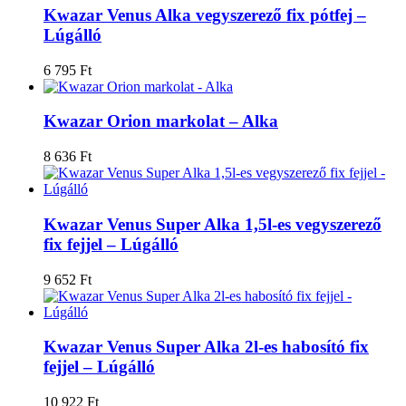
Kwazar Venus Alka vegyszerező fix pótfej –
Lúgálló
6 795
Ft
Kwazar Orion markolat – Alka
8 636
Ft
Kwazar Venus Super Alka 1,5l-es vegyszerező
fix fejjel – Lúgálló
9 652
Ft
Kwazar Venus Super Alka 2l-es habosító fix
fejjel – Lúgálló
10 922
Ft