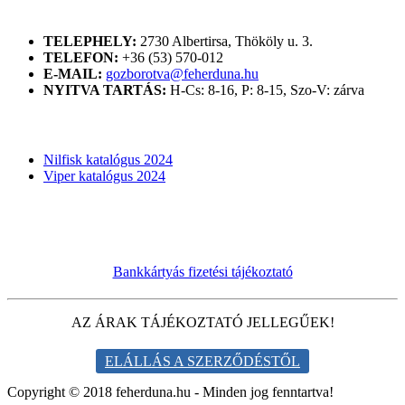
ELÉRHETŐSÉGÜNK
TELEPHELY:
2730 Albertirsa, Thököly u. 3.
TELEFON:
+36 (53) 570-012
E-MAIL:
gozborotva@feherduna.hu
NYITVA TARTÁS:
H-Cs: 8-16, P: 8-15, Szo-V: zárva
KATALÓGUSOK
Nilfisk katalógus 2024
Viper katalógus 2024
Bankkártyás fizetési tájékoztató
AZ ÁRAK TÁJÉKOZTATÓ JELLEGŰEK!
ELÁLLÁS A SZERZŐDÉSTŐL
Copyright © 2018 feherduna.hu - Minden jog fenntartva!