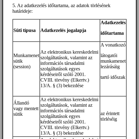
5. Az adatkezelés időtartama, az adatok törlésének
határideje:
Adatkezelés
Süti típusa
Adatkezelés jogalapja
időtartama
A vonatkozó
Az elektronikus kereskedelmi
Munkamenet
látogatói
szolgáltatások, valamint az
sütik
munkamenet
információs társadalmi
(session)
lezárásáig
szolgáltatások egyes
kérdéseiről szóló 2001.
tartó időszak
CVIII. törvény (Elkertv.)
13/A. § (3) bekezdése
Az elektronikus kereskedelmi
Állandó
szolgáltatások, valamint az
vagy mentett
információs társadalmi
az érintett
sütik
szolgáltatások egyes
törléséig
kérdéseiről szóló 2001.
CVIII. törvény (Elkertv.)
13/A. § (3) bekezdése