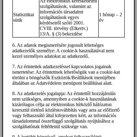
Az elektronikus kereskedelmi
szolgáltatások, valamint az
információs társadalmi
Statisztikai
1 hónap – 2
szolgáltatások egyes
sütik
év
kérdéseiről szóló 2001.
CVIII. törvény (Elkertv.)
13/A. § (3) bekezdése
6. Az adatok megismerésére jogosult lehetséges
adatkezelők személye: A cookie-k használatával nem
kezel személyes adatokat az adatkezelő.
7. Az érintettek adatkezeléssel kapcsolatos jogainak
ismertetése: Az érintettnek lehetőségük van a cookie-kat
törölni a böngészők Eszközök/Beállítások menüjében
általában az Adatvédelem menüpont beállításai alatt.
8. Az adatkezelés jogalapja: Az érintettől hozzájárulás
nem szükséges, amennyiben a cookie-k használatának
kizárólagos célja az elektronikus hírközlő hálózaton
keresztül történő közléstovábbítás vagy arra az előfizető
vagy felhasználó által kifejezetten kért, az információs
társadalommal összefüggő szolgáltatás nyújtásához a
szolgáltatónak feltétlenül szüksége van.
9. A legtöbb böngésző, amelyet felhasználóink