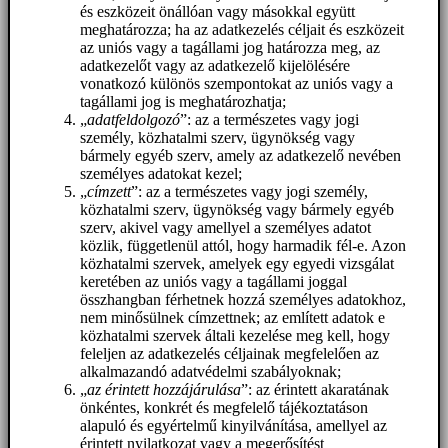
és eszközeit önállóan vagy másokkal együtt
meghatározza; ha az adatkezelés céljait és eszközeit
az uniós vagy a tagállami jog határozza meg, az
adatkezelőt vagy az adatkezelő kijelölésére
vonatkozó különös szempontokat az uniós vagy a
tagállami jog is meghatározhatja;
„
adatfeldolgozó
”: az a természetes vagy jogi
személy, közhatalmi szerv, ügynökség vagy
bármely egyéb szerv, amely az adatkezelő nevében
személyes adatokat kezel;
„
címzett
”: az a természetes vagy jogi személy,
közhatalmi szerv, ügynökség vagy bármely egyéb
szerv, akivel vagy amellyel a személyes adatot
közlik, függetlenül attól, hogy harmadik fél-e. Azon
közhatalmi szervek, amelyek egy egyedi vizsgálat
keretében az uniós vagy a tagállami joggal
összhangban férhetnek hozzá személyes adatokhoz,
nem minősülnek címzettnek; az említett adatok e
közhatalmi szervek általi kezelése meg kell, hogy
feleljen az adatkezelés céljainak megfelelően az
alkalmazandó adatvédelmi szabályoknak;
„
az érintett hozzájárulása
”: az érintett akaratának
önkéntes, konkrét és megfelelő tájékoztatáson
alapuló és egyértelmű kinyilvánítása, amellyel az
érintett nyilatkozat vagy a megerősítést