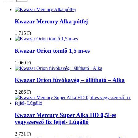
Kwazar Mercury Alka pótfej
1 715
Ft
Kwazar Orion tömlő 1,5 m-es
1 969
Ft
Kwazar Orion fúvókavég – állítható – Alka
2 286
Ft
Kwazar Mercury Super Alka HD 0,5l-es
vegyszerező fix fejjel- Lúgálló
2 731
Ft