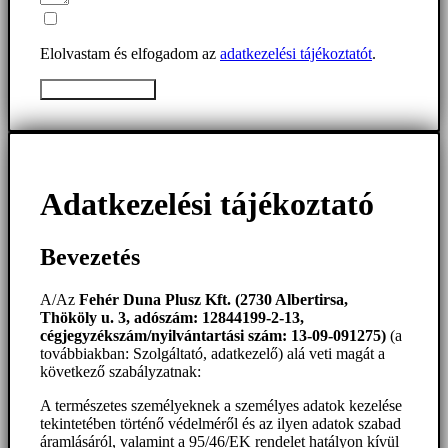
Elolvastam és elfogadom az
adatkezelési tájékoztatót
.
Üzenet elküldése
Adatkezelési tájékoztató
Bevezetés
A/Az
Fehér Duna Plusz Kft. (2730 Albertirsa,
Thököly u. 3, adószám: 12844199-2-13,
cégjegyzékszám/nyilvántartási szám: 13-09-091275)
(a
továbbiakban: Szolgáltató, adatkezelő) alá veti magát a
következő szabályzatnak:
A természetes személyeknek a személyes adatok kezelése
tekintetében történő védelméről és az ilyen adatok szabad
áramlásáról, valamint a 95/46/EK rendelet hatályon kívül