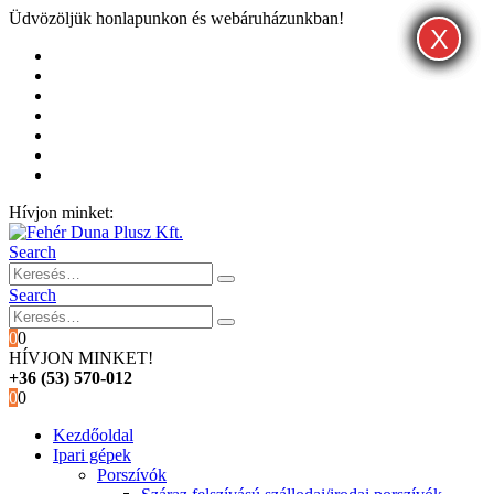
Üdvözöljük honlapunkon és webáruházunkban!
X
X
X
Kezdőoldal
Rólunk
Hivatalos garancia és márkaszervíz
Blog
Fiókom
Kosár
Pénztár
Hívjon minket:
+36 (53) 570-012
Search
Search
0
0
HÍVJON MINKET!
+36 (53) 570-012
0
0
Kezdőoldal
Ipari gépek
Porszívók