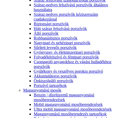
Száraz felszívású szállodai/irodai porszívók
Száraz-nedves felszívású porszívók általános
használatra
Száraz-nedves porszívók kéziszerszám
csatlakozással
Biztonsági porszívók
Háti száraz felszívású porszívók
Álló porszívók
Robbanásbiztos porszívók
Nagyipari és nehézipari porszívók
Sűrített levegős porszívók
Gyógyszer- és élelmiszeripari porszívók
Folyadékfelszívó és fémipari porszívók
Csomagoló anyagokhoz és vágási hulladékhoz
porszívók
Gyúlékony és veszélyes porokra porszívó
Akkumulátoros porszívók
Önkiszolgáló porszívók
Porszívó tartozékok
Magasnyomású mosók
Benzin / dízelüzemű magasnyomású
mosóberendezések
Mobil magasnyomású mosóberendezések
Ultra mobil magasnyomású mosóberendezések
Magasnyomású mosóberendezés tartozékok