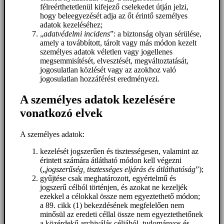
félreérthetetlenül kifejező cselekedet útján jelzi,
hogy beleegyezését adja az őt érintő személyes
adatok kezeléséhez;
„
adatvédelmi incidens
”: a biztonság olyan sérülése,
amely a továbbított, tárolt vagy más módon kezelt
személyes adatok véletlen vagy jogellenes
megsemmisítését, elvesztését, megváltoztatását,
jogosulatlan közlését vagy az azokhoz való
jogosulatlan hozzáférést eredményezi.
A személyes adatok kezelésére
vonatkozó elvek
A személyes adatok:
kezelését jogszerűen és tisztességesen, valamint az
érintett számára átlátható módon kell végezni
(„
jogszerűség, tisztességes eljárás és átláthatóság
”);
gyűjtése csak meghatározott, egyértelmű és
jogszerű célból történjen, és azokat ne kezeljék
ezekkel a célokkal össze nem egyeztethető módon;
a 89. cikk (1) bekezdésének megfelelően nem
minősül az eredeti céllal össze nem egyeztethetőnek
a közérdekű archiválás céljából, tudományos és