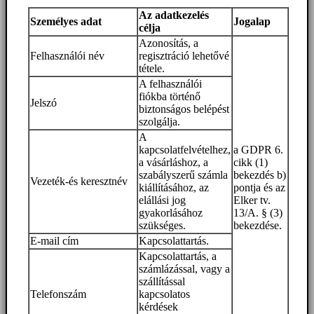
Az adatkezelés
Személyes adat
Jogalap
célja
Azonosítás, a
Felhasználói név
regisztráció lehetővé
tétele.
A felhasználói
fiókba történő
Jelszó
biztonságos belépést
szolgálja.
A
kapcsolatfelvételhez,
a GDPR 6.
a vásárláshoz, a
cikk (1)
szabályszerű számla
bekezdés b)
Vezeték-és keresztnév
kiállításához, az
pontja és az
elállási jog
Elker tv.
gyakorlásához
13/A. § (3)
szükséges.
bekezdése.
E-mail cím
Kapcsolattartás.
Kapcsolattartás, a
számlázással, vagy a
szállítással
Telefonszám
kapcsolatos
kérdések