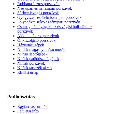
Robbanásbiztos porszívók
Nagyipari és nehézipari porszívók
Sűrített levegős porszívók
Gyógyszer- és élelmiszeripari porszívók
Folyadékfelszívó és fémipari porszívók
Csomagoló anyagokhoz és vágási hulladékhoz
porszívók
Akkumulátoros porszívók
Önkiszolgáló porszívók
Háztartási gépek
Nilfisk magasnyomású mosók
Nilfisk seprőgépek
Nilfisk padlótisztító gépek
Nilfisk porszívók
Nilfisk tartozék akció
Elállási űrlap
Padlótisztítás
Egytárcsás súrolók
Felületszárító