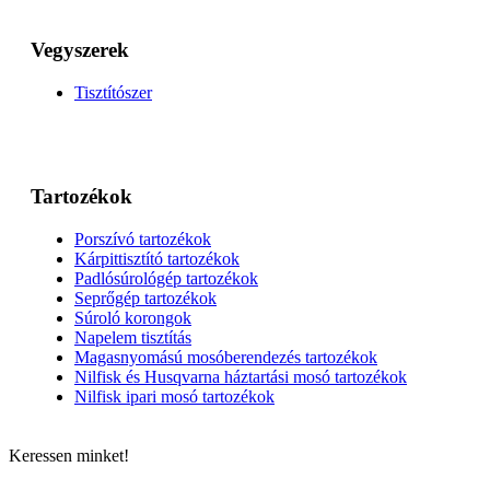
Vegyszerek
Tisztítószer
Tartozékok
Porszívó tartozékok
Kárpittisztító tartozékok
Padlósúrológép tartozékok
Seprőgép tartozékok
Súroló korongok
Napelem tisztítás
Magasnyomású mosóberendezés tartozékok
Nilfisk és Husqvarna háztartási mosó tartozékok
Nilfisk ipari mosó tartozékok
Keressen minket!