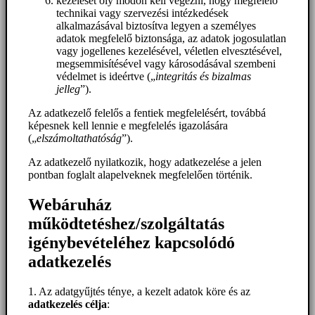
kezelését oly módon kell végezni, hogy megfelelő
technikai vagy szervezési intézkedések
alkalmazásával biztosítva legyen a személyes
adatok megfelelő biztonsága, az adatok jogosulatlan
vagy jogellenes kezelésével, véletlen elvesztésével,
megsemmisítésével vagy károsodásával szembeni
védelmet is ideértve („
integritás és bizalmas
jelleg
”).
Az adatkezelő felelős a fentiek megfelelésért, továbbá
képesnek kell lennie e megfelelés igazolására
(„
elszámoltathatóság
”).
Az adatkezelő nyilatkozik, hogy adatkezelése a jelen
pontban foglalt alapelveknek megfelelően történik.
Webáruház
működtetéshez/szolgáltatás
igénybevételéhez kapcsolódó
adatkezelés
1. Az adatgyűjtés ténye, a kezelt adatok köre és az
adatkezelés célja
: