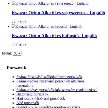
Kwazar Orion Alka 6l-es vegyszerező – Lúgálló
27 559
Ft
Kwazar Orion Alka 6l-es habosító- Lúgálló
33 020
Ft
Mutat:
Porszívók
Száraz felszívású szállodai/irodai porszívók
Száraz-nedves felszívású porszívók általános
használatra
Száraz-nedves porszívók kéziszerszám csatlakozással
Biztonsági porszívók
Háti száraz felszívású porszívók
Álló porszívók
Gyúlékony és veszélyes porokra porszívó