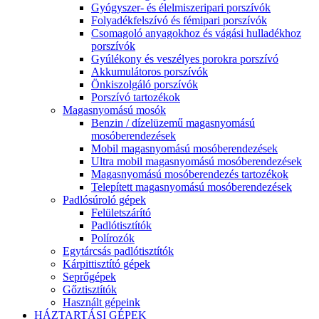
Gyógyszer- és élelmiszeripari porszívók
Folyadékfelszívó és fémipari porszívók
Csomagoló anyagokhoz és vágási hulladékhoz
porszívók
Gyúlékony és veszélyes porokra porszívó
Akkumulátoros porszívók
Önkiszolgáló porszívók
Porszívó tartozékok
Magasnyomású mosók
Benzin / dízelüzemű magasnyomású
mosóberendezések
Mobil magasnyomású mosóberendezések
Ultra mobil magasnyomású mosóberendezések
Magasnyomású mosóberendezés tartozékok
Telepített magasnyomású mosóberendezések
Padlósúroló gépek
Felületszárító
Padlótisztítók
Polírozók
Egytárcsás padlótisztítók
Kárpittisztító gépek
Seprőgépek
Gőztisztítók
Használt gépeink
HÁZTARTÁSI GÉPEK