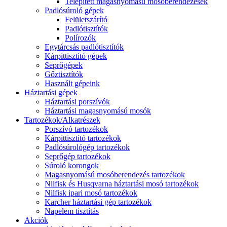
Telepített magasnyomású mosóberendezések
Padlósúroló gépek
Felületszárító
Padlótisztítók
Polírozók
Egytárcsás padlótisztítók
Kárpittisztító gépek
Seprőgépek
Gőztisztítók
Használt gépeink
Háztartási gépek
Háztartási porszívók
Háztartási magasnyomású mosók
Tartozékok/Alkatrészek
Porszívó tartozékok
Kárpittisztító tartozékok
Padlósúrológép tartozékok
Seprőgép tartozékok
Súroló korongok
Magasnyomású mosóberendezés tartozékok
Nilfisk és Husqvarna háztartási mosó tartozékok
Nilfisk ipari mosó tartozékok
Karcher háztartási gép tartozékok
Napelem tisztítás
Akciók