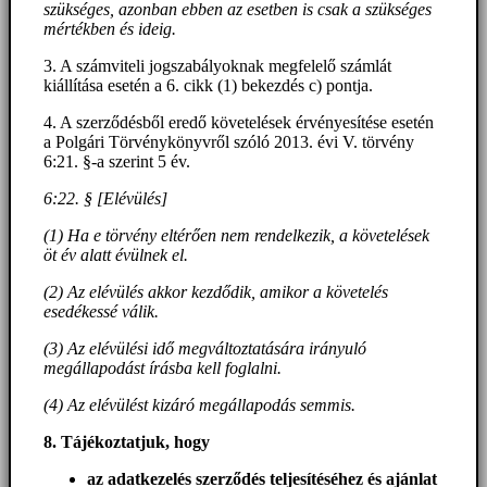
szükséges, azonban ebben az esetben is csak a szükséges
mértékben és ideig.
3. A számviteli jogszabályoknak megfelelő számlát
kiállítása esetén a 6. cikk (1) bekezdés c) pontja.
4. A szerződésből eredő követelések érvényesítése esetén
a Polgári Törvénykönyvről szóló 2013. évi V. törvény
6:21. §-a szerint 5 év.
6:22. § [Elévülés]
(1) Ha e törvény eltérően nem rendelkezik, a követelések
öt év alatt évülnek el.
(2) Az elévülés akkor kezdődik, amikor a követelés
esedékessé válik.
(3) Az elévülési idő megváltoztatására irányuló
megállapodást írásba kell foglalni.
(4) Az elévülést kizáró megállapodás semmis.
8. Tájékoztatjuk, hogy
az adatkezelés szerződés teljesítéséhez és ajánlat