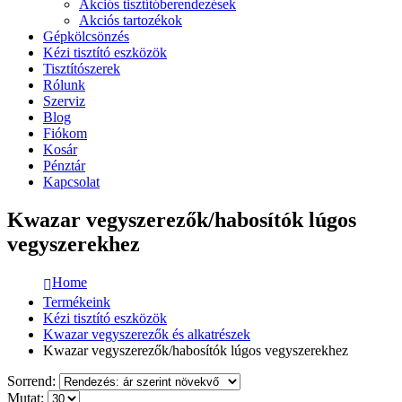
Akciós tisztítóberendezések
Akciós tartozékok
Gépkölcsönzés
Kézi tisztító eszközök
Tisztítószerek
Rólunk
Szerviz
Blog
Fiókom
Kosár
Pénztár
Kapcsolat
Kwazar vegyszerezők/habosítók lúgos
vegyszerekhez
Home
Termékeink
Kézi tisztító eszközök
Kwazar vegyszerezők és alkatrészek
Kwazar vegyszerezők/habosítók lúgos vegyszerekhez
Sorrend:
Mutat: