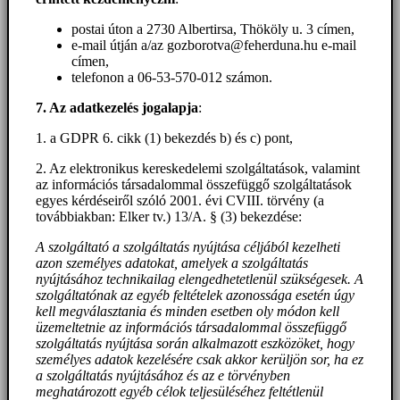
postai úton a 2730 Albertirsa, Thököly u. 3 címen,
e-mail útján a/az gozborotva@feherduna.hu e-mail
címen,
telefonon a 06-53-570-012 számon.
7. Az adatkezelés jogalapja
:
1. a GDPR 6. cikk (1) bekezdés b) és c) pont,
2. Az elektronikus kereskedelemi szolgáltatások, valamint
az információs társadalommal összefüggő szolgáltatások
egyes kérdéseiről szóló 2001. évi CVIII. törvény (a
továbbiakban: Elker tv.) 13/A. § (3) bekezdése:
A szolgáltató a szolgáltatás nyújtása céljából kezelheti
azon személyes adatokat, amelyek a szolgáltatás
nyújtásához technikailag elengedhetetlenül szükségesek. A
szolgáltatónak az egyéb feltételek azonossága esetén úgy
kell megválasztania és minden esetben oly módon kell
üzemeltetnie az információs társadalommal összefüggő
szolgáltatás nyújtása során alkalmazott eszközöket, hogy
személyes adatok kezelésére csak akkor kerüljön sor, ha ez
a szolgáltatás nyújtásához és az e törvényben
meghatározott egyéb célok teljesüléséhez feltétlenül