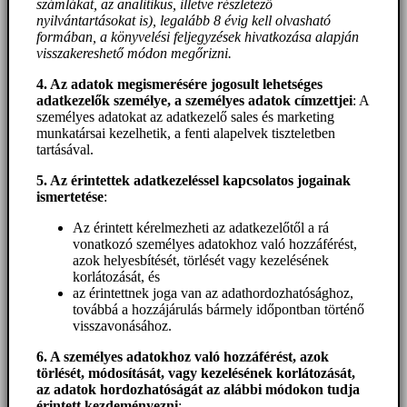
számlákat, az analitikus, illetve részletező
nyilvántartásokat is), legalább 8 évig kell olvasható
formában, a könyvelési feljegyzések hivatkozása alapján
visszakereshető módon megőrizni.
4. Az adatok megismerésére jogosult lehetséges
adatkezelők személye, a személyes adatok címzettjei
: A
személyes adatokat az adatkezelő sales és marketing
munkatársai kezelhetik, a fenti alapelvek tiszteletben
tartásával.
5. A
z érintettek adatkezeléssel kapcsolatos jogainak
ismertetése
:
Az érintett kérelmezheti az adatkezelőtől a rá
vonatkozó személyes adatokhoz való hozzáférést,
azok helyesbítését, törlését vagy kezelésének
korlátozását, és
az érintettnek joga van az adathordozhatósághoz,
továbbá a hozzájárulás bármely időpontban történő
visszavonásához.
6. A személyes adatokhoz
való hozzáférést
, azok
törlését, módosítását, vagy kezelésének korlátozását,
az adatok hordozhatóságát az alábbi módokon tudja
érintett kezdeményezni
: