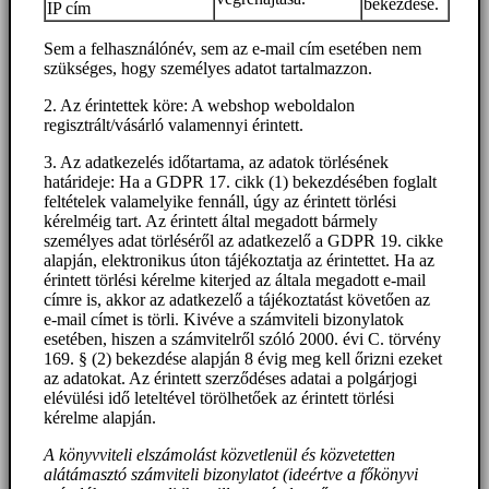
bekezdése.
IP cím
Sem a felhasználónév, sem az e-mail cím esetében nem
szükséges, hogy személyes adatot tartalmazzon.
2. Az érintettek köre: A webshop weboldalon
regisztrált/vásárló valamennyi érintett.
3. Az adatkezelés időtartama, az adatok törlésének
határideje: Ha a GDPR 17. cikk (1) bekezdésében foglalt
feltételek valamelyike fennáll, úgy az érintett törlési
kérelméig tart. Az érintett által megadott bármely
személyes adat törléséről az adatkezelő a GDPR 19. cikke
alapján, elektronikus úton tájékoztatja az érintettet. Ha az
érintett törlési kérelme kiterjed az általa megadott e-mail
címre is, akkor az adatkezelő a tájékoztatást követően az
e-mail címet is törli. Kivéve a számviteli bizonylatok
esetében, hiszen a számvitelről szóló 2000. évi C. törvény
169. § (2) bekezdése alapján 8 évig meg kell őrizni ezeket
az adatokat. Az érintett szerződéses adatai a polgárjogi
elévülési idő leteltével törölhetőek az érintett törlési
kérelme alapján.
A könyvviteli elszámolást közvetlenül és közvetetten
alátámasztó számviteli bizonylatot (ideértve a főkönyvi