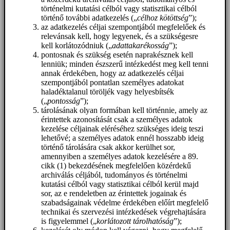
történelmi kutatási célból vagy statisztikai célból
történő további adatkezelés („
célhoz kötöttség
”);
az adatkezelés céljai szempontjából megfelelőek és
relevánsak kell, hogy legyenek, és a szükségesre
kell korlátozódniuk („
adattakarékosság
”);
pontosnak és szükség esetén naprakésznek kell
lenniük; minden észszerű intézkedést meg kell tenni
annak érdekében, hogy az adatkezelés céljai
szempontjából pontatlan személyes adatokat
haladéktalanul töröljék vagy helyesbítsék
(„
pontosság
”);
tárolásának olyan formában kell történnie, amely az
érintettek azonosítását csak a személyes adatok
kezelése céljainak eléréséhez szükséges ideig teszi
lehetővé; a személyes adatok ennél hosszabb ideig
történő tárolására csak akkor kerülhet sor,
amennyiben a személyes adatok kezelésére a 89.
cikk (1) bekezdésének megfelelően közérdekű
archiválás céljából, tudományos és történelmi
kutatási célból vagy statisztikai célból kerül majd
sor, az e rendeletben az érintettek jogainak és
szabadságainak védelme érdekében előírt megfelelő
technikai és szervezési intézkedések végrehajtására
is figyelemmel („
korlátozott tárolhatóság
”);