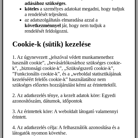
adásához szükséges
.
köteles
a személyes adatokat megadni, hogy tudjuk
a rendelését teljesíteni.
az adatszolgáltatás elmaradása azzal a
következménnyel
jár, hogy nem tudjuk a
rendelését feldolgozni.
Cookie-k (sütik) kezelése
1. Az úgynevezett „jelszóval védett munkamenethez
használt cookie”, „bevásárlókosárhoz szükséges cookie-
k”, „biztonsági cookie-k”, „Szükségszerű cookie-k”,
”Funkcionális cookie-k”, és a „weboldal statisztikájának
kezeléséért felelős cookie-k” használatához nem
szükséges előzetes hozzájárulást kérni az érintettektől.
2. Az adatkezelés ténye, a kezelt adatok köre: Egyedi
azonosítószám, dátumok, időpontok
3. Az érintettek köre: A weboldalt látogató valamennyi
érintett.
4. Az adatkezelés célja: A felhasználók azonosítása és a
látogatók nyomon követése.