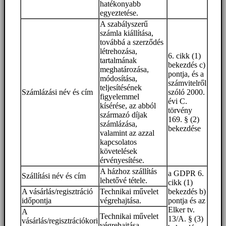
hatékonyabb
egyeztetése.
A szabályszerű
számla kiállítása,
továbbá a szerződés
létrehozása,
6. cikk (1)
tartalmának
bekezdés c)
meghatározása,
pontja, és a
módosítása,
számvitelről
teljesítésének
Számlázási név és cím
szóló 2000.
figyelemmel
évi C.
kísérése, az abból
törvény
származó díjak
169. § (2)
számlázása,
bekezdése
valamint az azzal
kapcsolatos
követelések
érvényesítése.
A házhoz szállítás
a GDPR 6.
Szállítási név és cím
lehetővé tétele.
cikk (1)
A vásárlás/regisztráció
Technikai művelet
bekezdés b)
időpontja
végrehajtása.
pontja és az
Elker tv.
A
Technikai művelet
13/A. § (3)
vásárlás/regisztrációkori
végrehajtása.