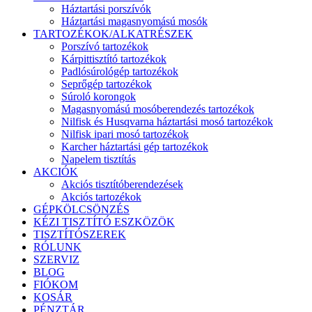
Háztartási porszívók
Háztartási magasnyomású mosók
TARTOZÉKOK/ALKATRÉSZEK
Porszívó tartozékok
Kárpittisztító tartozékok
Padlósúrológép tartozékok
Seprőgép tartozékok
Súroló korongok
Magasnyomású mosóberendezés tartozékok
Nilfisk és Husqvarna háztartási mosó tartozékok
Nilfisk ipari mosó tartozékok
Karcher háztartási gép tartozékok
Napelem tisztítás
AKCIÓK
Akciós tisztítóberendezések
Akciós tartozékok
GÉPKÖLCSÖNZÉS
KÉZI TISZTÍTÓ ESZKÖZÖK
TISZTÍTÓSZEREK
RÓLUNK
SZERVIZ
BLOG
FIÓKOM
KOSÁR
PÉNZTÁR