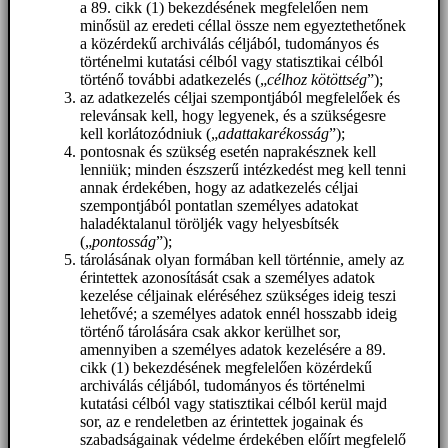
a 89. cikk (1) bekezdésének megfelelően nem
minősül az eredeti céllal össze nem egyeztethetőnek
a közérdekű archiválás céljából, tudományos és
történelmi kutatási célból vagy statisztikai célból
történő további adatkezelés („
célhoz kötöttség
”);
az adatkezelés céljai szempontjából megfelelőek és
relevánsak kell, hogy legyenek, és a szükségesre
kell korlátozódniuk („
adattakarékosság
”);
pontosnak és szükség esetén naprakésznek kell
lenniük; minden észszerű intézkedést meg kell tenni
annak érdekében, hogy az adatkezelés céljai
szempontjából pontatlan személyes adatokat
haladéktalanul töröljék vagy helyesbítsék
(„
pontosság
”);
tárolásának olyan formában kell történnie, amely az
érintettek azonosítását csak a személyes adatok
kezelése céljainak eléréséhez szükséges ideig teszi
lehetővé; a személyes adatok ennél hosszabb ideig
történő tárolására csak akkor kerülhet sor,
amennyiben a személyes adatok kezelésére a 89.
cikk (1) bekezdésének megfelelően közérdekű
archiválás céljából, tudományos és történelmi
kutatási célból vagy statisztikai célból kerül majd
sor, az e rendeletben az érintettek jogainak és
szabadságainak védelme érdekében előírt megfelelő