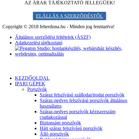
AZ ÁRAK TÁJÉKOZTATÓ JELLEGŰEK!
ELÁLLÁS A SZERZŐDÉSTŐL
Copyright © 2018 feherduna.hu - Minden jog fenntartva!
Általános szerződési feltételek (ÁSZF)
Adatkezelési tájékoztató
KEZDŐOLDAL
IPARI GÉPEK
Porszívók
Száraz felszívású szállodai/irodai porszívók
Száraz-nedves felszívású porszívók általános
használatra
Száraz-nedves porszívók kéziszerszám
csatlakozással
Biztonsági porszívók
Háti száraz felszívású porszívók
Álló porszívók