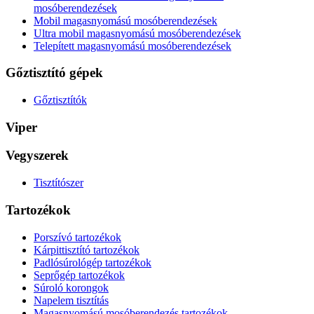
mosóberendezések
Mobil magasnyomású mosóberendezések
Ultra mobil magasnyomású mosóberendezések
Telepített magasnyomású mosóberendezések
Gőztisztító gépek
Gőztisztítók
Viper
Vegyszerek
Tisztítószer
Tartozékok
Porszívó tartozékok
Kárpittisztító tartozékok
Padlósúrológép tartozékok
Seprőgép tartozékok
Súroló korongok
Napelem tisztítás
Magasnyomású mosóberendezés tartozékok