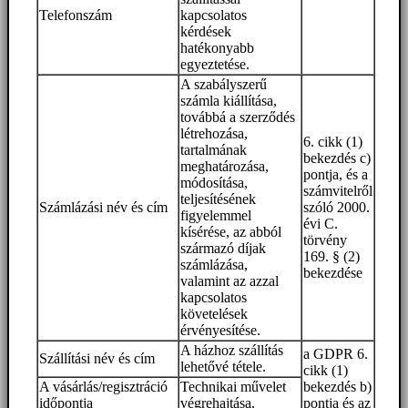
Telefonszám
kapcsolatos
kérdések
hatékonyabb
egyeztetése.
A szabályszerű
számla kiállítása,
továbbá a szerződés
létrehozása,
6. cikk (1)
tartalmának
bekezdés c)
meghatározása,
pontja, és a
módosítása,
számvitelről
teljesítésének
Számlázási név és cím
szóló 2000.
figyelemmel
évi C.
kísérése, az abból
törvény
származó díjak
169. § (2)
számlázása,
bekezdése
valamint az azzal
kapcsolatos
követelések
érvényesítése.
A házhoz szállítás
a GDPR 6.
Szállítási név és cím
lehetővé tétele.
cikk (1)
A vásárlás/regisztráció
Technikai művelet
bekezdés b)
időpontja
végrehajtása.
pontja és az