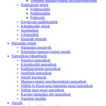
Telepített magasnyomású mosóberendezések
Padlósúroló gépek
Felületszárító
Padlótisztítók
Polírozók
Egytárcsás padlótisztítók
Kárpittisztító gépek
Seprőgépek
Gőztisztítók
Használt gépeink
Háztartási gépek
Háztartási porszívók
Háztartási magasnyomású mosók
Tartozékok/Alkatrészek
Porszívó tartozékok
Kárpittisztító tartozékok
Padlósúrológép tartozékok
Seprőgép tartozékok
Súroló korongok
Magasnyomású mosóberendezés tartozékok
Nilfisk és Husqvarna háztartási mosó tartozékok
Nilfisk ipari mosó tartozékok
Karcher háztartási gép tartozékok
Napelem tisztítás
Akciók