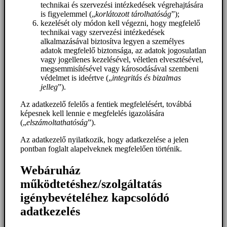
technikai és szervezési intézkedések végrehajtására
is figyelemmel („
korlátozott tárolhatóság
”);
kezelését oly módon kell végezni, hogy megfelelő
technikai vagy szervezési intézkedések
alkalmazásával biztosítva legyen a személyes
adatok megfelelő biztonsága, az adatok jogosulatlan
vagy jogellenes kezelésével, véletlen elvesztésével,
megsemmisítésével vagy károsodásával szembeni
védelmet is ideértve („
integritás és bizalmas
jelleg
”).
Az adatkezelő felelős a fentiek megfelelésért, továbbá
képesnek kell lennie e megfelelés igazolására
(„
elszámoltathatóság
”).
Az adatkezelő nyilatkozik, hogy adatkezelése a jelen
pontban foglalt alapelveknek megfelelően történik.
Webáruház
működtetéshez/szolgáltatás
igénybevételéhez kapcsolódó
adatkezelés