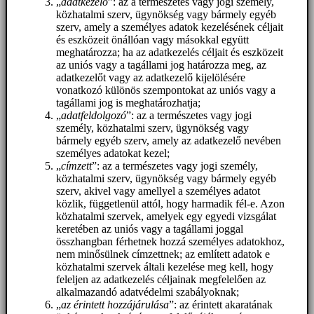
„
adatkezelő
”: az a természetes vagy jogi személy,
közhatalmi szerv, ügynökség vagy bármely egyéb
szerv, amely a személyes adatok kezelésének céljait
és eszközeit önállóan vagy másokkal együtt
meghatározza; ha az adatkezelés céljait és eszközeit
az uniós vagy a tagállami jog határozza meg, az
adatkezelőt vagy az adatkezelő kijelölésére
vonatkozó különös szempontokat az uniós vagy a
tagállami jog is meghatározhatja;
„
adatfeldolgozó
”: az a természetes vagy jogi
személy, közhatalmi szerv, ügynökség vagy
bármely egyéb szerv, amely az adatkezelő nevében
személyes adatokat kezel;
„
címzett
”: az a természetes vagy jogi személy,
közhatalmi szerv, ügynökség vagy bármely egyéb
szerv, akivel vagy amellyel a személyes adatot
közlik, függetlenül attól, hogy harmadik fél-e. Azon
közhatalmi szervek, amelyek egy egyedi vizsgálat
keretében az uniós vagy a tagállami joggal
összhangban férhetnek hozzá személyes adatokhoz,
nem minősülnek címzettnek; az említett adatok e
közhatalmi szervek általi kezelése meg kell, hogy
feleljen az adatkezelés céljainak megfelelően az
alkalmazandó adatvédelmi szabályoknak;
„
az érintett hozzájárulása
”: az érintett akaratának