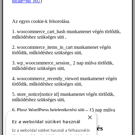
locale=hu_HU
)
Az egyes cookie-k felsorolása.
1. woocommerce_cart_hash munkamenet végén törlődik,
működéshez szükséges süti ,
2. woocommerce_items_in_cart munkamenet végén
törlődik, működéshez szükséges süti,
3. wp_woocommerce_session_ 2 nap múlva törlődik,
működéshez szükséges süti,
4. woocommerce_recently_viewed munkamenet végén
törlődik, működéshez szükséges süti,
5. store_notice[notice id] munkamenet végén törlődik,
működéshez szükséges süti,
6. Plusz WordPress bejelentkezési süti – 15 nap múlva
×
törlődik, működéshez szükséges süti
Ez a weboldal sütiket használ
Google Ads konverziókövetés
Ez a weboldal sütiket használ a felhasználói