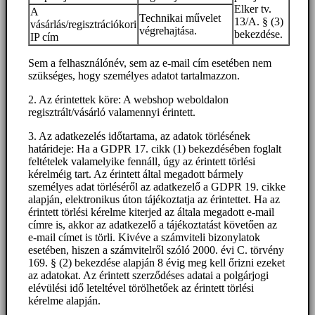
Elker tv.
A
Technikai művelet
13/A. § (3)
vásárlás/regisztrációkori
végrehajtása.
bekezdése.
IP cím
Sem a felhasználónév, sem az e-mail cím esetében nem
szükséges, hogy személyes adatot tartalmazzon.
2. Az érintettek köre: A webshop weboldalon
regisztrált/vásárló valamennyi érintett.
3. Az adatkezelés időtartama, az adatok törlésének
határideje: Ha a GDPR 17. cikk (1) bekezdésében foglalt
feltételek valamelyike fennáll, úgy az érintett törlési
kérelméig tart. Az érintett által megadott bármely
személyes adat törléséről az adatkezelő a GDPR 19. cikke
alapján, elektronikus úton tájékoztatja az érintettet. Ha az
érintett törlési kérelme kiterjed az általa megadott e-mail
címre is, akkor az adatkezelő a tájékoztatást követően az
e-mail címet is törli. Kivéve a számviteli bizonylatok
esetében, hiszen a számvitelről szóló 2000. évi C. törvény
169. § (2) bekezdése alapján 8 évig meg kell őrizni ezeket
az adatokat. Az érintett szerződéses adatai a polgárjogi
elévülési idő leteltével törölhetőek az érintett törlési
kérelme alapján.