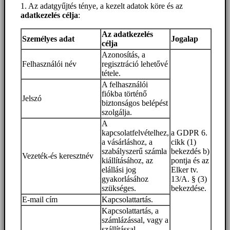
1. Az adatgyűjtés ténye, a kezelt adatok köre és az
adatkezelés célja
:
Az adatkezelés
Személyes adat
Jogalap
célja
Azonosítás, a
Felhasználói név
regisztráció lehetővé
tétele.
A felhasználói
fiókba történő
Jelszó
biztonságos belépést
szolgálja.
A
kapcsolatfelvételhez,
a GDPR 6.
a vásárláshoz, a
cikk (1)
szabályszerű számla
bekezdés b)
Vezeték-és keresztnév
kiállításához, az
pontja és az
elállási jog
Elker tv.
gyakorlásához
13/A. § (3)
szükséges.
bekezdése.
E-mail cím
Kapcsolattartás.
Kapcsolattartás, a
számlázással, vagy a
szállítással