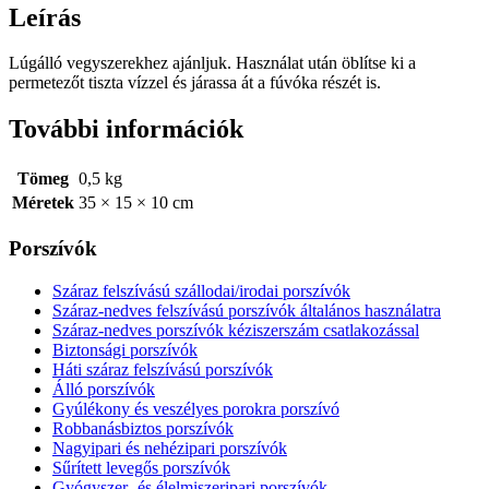
Leírás
Lúgálló vegyszerekhez ajánljuk. Használat után öblítse ki a
permetezőt tiszta vízzel és járassa át a fúvóka részét is.
További információk
Tömeg
0,5 kg
Méretek
35 × 15 × 10 cm
Porszívók
Száraz felszívású szállodai/irodai porszívók
Száraz-nedves felszívású porszívók általános használatra
Száraz-nedves porszívók kéziszerszám csatlakozással
Biztonsági porszívók
Háti száraz felszívású porszívók
Álló porszívók
Gyúlékony és veszélyes porokra porszívó
Robbanásbiztos porszívók
Nagyipari és nehézipari porszívók
Sűrített levegős porszívók
Gyógyszer- és élelmiszeripari porszívók