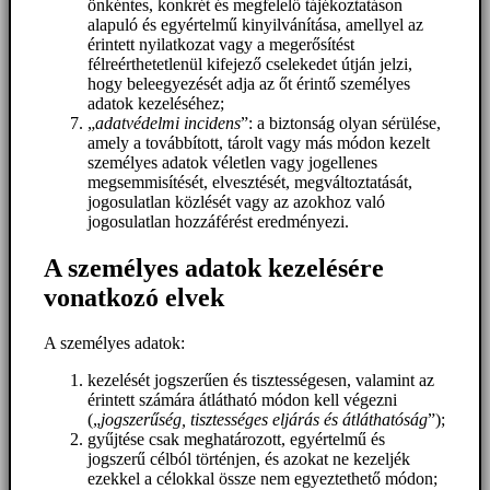
önkéntes, konkrét és megfelelő tájékoztatáson
alapuló és egyértelmű kinyilvánítása, amellyel az
érintett nyilatkozat vagy a megerősítést
félreérthetetlenül kifejező cselekedet útján jelzi,
hogy beleegyezését adja az őt érintő személyes
adatok kezeléséhez;
„
adatvédelmi incidens
”: a biztonság olyan sérülése,
amely a továbbított, tárolt vagy más módon kezelt
személyes adatok véletlen vagy jogellenes
megsemmisítését, elvesztését, megváltoztatását,
jogosulatlan közlését vagy az azokhoz való
jogosulatlan hozzáférést eredményezi.
A személyes adatok kezelésére
vonatkozó elvek
A személyes adatok:
kezelését jogszerűen és tisztességesen, valamint az
érintett számára átlátható módon kell végezni
(„
jogszerűség, tisztességes eljárás és átláthatóság
”);
gyűjtése csak meghatározott, egyértelmű és
jogszerű célból történjen, és azokat ne kezeljék
ezekkel a célokkal össze nem egyeztethető módon;