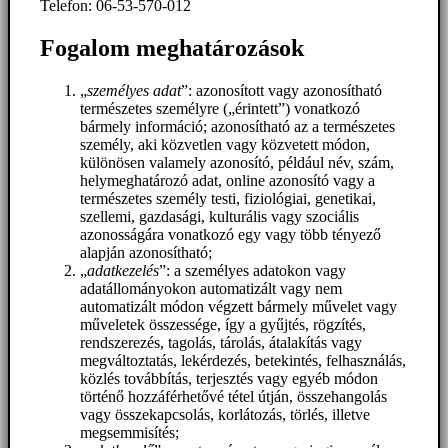
Telefon: 06-53-570-012
Fogalom meghatározások
„
személyes adat
”: azonosított vagy azonosítható
természetes személyre („érintett”) vonatkozó
bármely információ; azonosítható az a természetes
személy, aki közvetlen vagy közvetett módon,
különösen valamely azonosító, például név, szám,
helymeghatározó adat, online azonosító vagy a
természetes személy testi, fiziológiai, genetikai,
szellemi, gazdasági, kulturális vagy szociális
azonosságára vonatkozó egy vagy több tényező
alapján azonosítható;
„
adatkezelés
”: a személyes adatokon vagy
adatállományokon automatizált vagy nem
automatizált módon végzett bármely művelet vagy
műveletek összessége, így a gyűjtés, rögzítés,
rendszerezés, tagolás, tárolás, átalakítás vagy
megváltoztatás, lekérdezés, betekintés, felhasználás,
közlés továbbítás, terjesztés vagy egyéb módon
történő hozzáférhetővé tétel útján, összehangolás
vagy összekapcsolás, korlátozás, törlés, illetve
megsemmisítés;