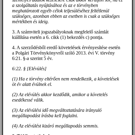
a szolgáltatás nyújtásához és az e törvényben
meghatározott egyéb célok teljesüléséhez feltétlenül
szükséges, azonban ebben az esetben is csak a szükséges
mértékben és ideig.
3. A számviteli jogszabályoknak megfelelő számlát
kiállítása esetén a 6. cikk (1) bekezdés c) pontja.
4. A szerződésből eredő követelések érvényesítése esetén
a Polgári Törvénykönyvről szóló 2013. évi V. törvény
6:21. §-a szerint 5 év.
6:22. § [Elévülés]
(1) Ha e törvény eltérően nem rendelkezik, a követelések
öt év alatt évülnek el.
(2) Az elévülés akkor kezdődik, amikor a követelés
esedékessé válik.
(3) Az elévülési idő megváltoztatására irányuló
megállapodást írásba kell foglalni.
(4) Az elévülést kizáró megállapodás semmis.