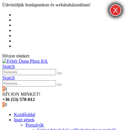
Üdvözöljük honlapunkon és webáruházunkban!
X
X
X
Kezdőoldal
Rólunk
Hivatalos garancia és márkaszervíz
Blog
Fiókom
Kosár
Pénztár
Hívjon minket:
+36 (53) 570-012
Search
Search
0
0
HÍVJON MINKET!
+36 (53) 570-012
0
0
Kezdőoldal
Ipari gépek
Porszívók