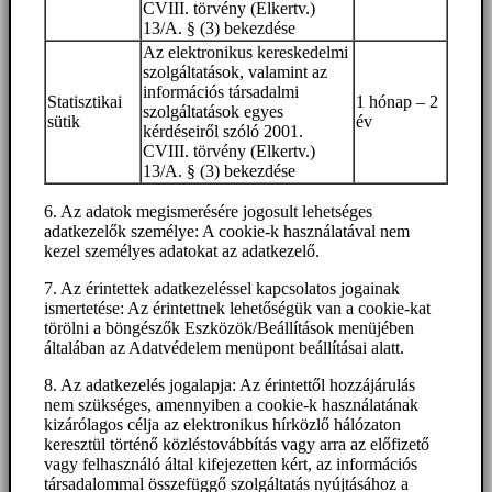
CVIII. törvény (Elkertv.)
13/A. § (3) bekezdése
Az elektronikus kereskedelmi
szolgáltatások, valamint az
információs társadalmi
Statisztikai
1 hónap – 2
szolgáltatások egyes
sütik
év
kérdéseiről szóló 2001.
CVIII. törvény (Elkertv.)
13/A. § (3) bekezdése
6. Az adatok megismerésére jogosult lehetséges
adatkezelők személye: A cookie-k használatával nem
kezel személyes adatokat az adatkezelő.
7. Az érintettek adatkezeléssel kapcsolatos jogainak
ismertetése: Az érintettnek lehetőségük van a cookie-kat
törölni a böngészők Eszközök/Beállítások menüjében
általában az Adatvédelem menüpont beállításai alatt.
8. Az adatkezelés jogalapja: Az érintettől hozzájárulás
nem szükséges, amennyiben a cookie-k használatának
kizárólagos célja az elektronikus hírközlő hálózaton
keresztül történő közléstovábbítás vagy arra az előfizető
vagy felhasználó által kifejezetten kért, az információs
társadalommal összefüggő szolgáltatás nyújtásához a