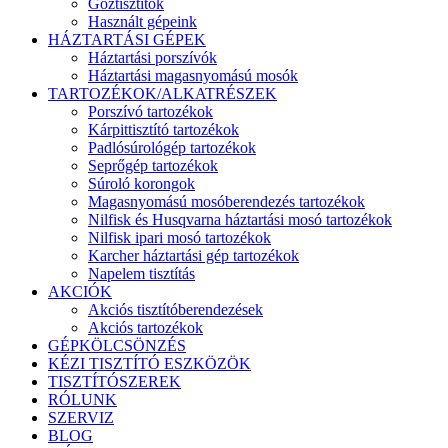
Gőztisztítók
Használt gépeink
HÁZTARTÁSI GÉPEK
Háztartási porszívók
Háztartási magasnyomású mosók
TARTOZÉKOK/ALKATRÉSZEK
Porszívó tartozékok
Kárpittisztító tartozékok
Padlósúrológép tartozékok
Seprőgép tartozékok
Súroló korongok
Magasnyomású mosóberendezés tartozékok
Nilfisk és Husqvarna háztartási mosó tartozékok
Nilfisk ipari mosó tartozékok
Karcher háztartási gép tartozékok
Napelem tisztítás
AKCIÓK
Akciós tisztítóberendezések
Akciós tartozékok
GÉPKÖLCSÖNZÉS
KÉZI TISZTÍTÓ ESZKÖZÖK
TISZTÍTÓSZEREK
RÓLUNK
SZERVIZ
BLOG