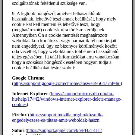
szolgáltatónak feltétlenül szüksége van.
9. A legtöbb böngésző, amelyet felhasználóink
használnak, lehetővé teszi annak beállítását, hogy mely
cookie-kat kell menteni és lehetővé teszi, hogy
(meghatározott) cookie-k újra törlésre kerüljenek.
Amennyiben Ön a cookie mentését meghatározott
weboldalakon korlátozza vagy harmadik fél cookie-jait
nem engedélyezi, úgy ez bizonyos körülmények között
oda vezethet, hogy weboldalunk többé nem használható
teljes egészében. Itt talál információkat arra vonatkozóan,
hogy a szokásos böngészők esetében hogyan tudja a
cookie beállításokat testre szabni:
Google Chrome
(
https://support.google.com/chrome/answer/95647?hl=hu
)
Internet Explorer
(
https://support.microsoft.com/hu-
hu/help/17442/windows-internet-explorer-delete-manage-
cookies
)
Firefox
(
https://support.mozilla.org/hu/kb/sutik-
engedelyezese-es-tiltasa-amit-weboldak-haszn
Safari
(
https://support.apple.com/kb/PH21411?