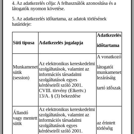
4. Az adatkezelés célja: A felhasználók azonosítása és a
látogatók nyomon követése.
5. Az adatkezelés időtartama, az adatok törlésének
határideje:
Adatkezelés
Süti típusa
Adatkezelés jogalapja
időtartama
A vonatkozó
Az elektronikus kereskedelmi
Munkamenet
látogatói
szolgáltatások, valamint az
sütik
munkamenet
információs társadalmi
(session)
lezárásáig
szolgáltatások egyes
kérdéseiről szóló 2001.
tartó időszak
CVIII. törvény (Elkertv.)
13/A. § (3) bekezdése
Az elektronikus kereskedelmi
Állandó
szolgáltatások, valamint az
vagy mentett
információs társadalmi
az érintett
sütik
szolgáltatások egyes
törléséig
kérdéseiről szóló 2001.