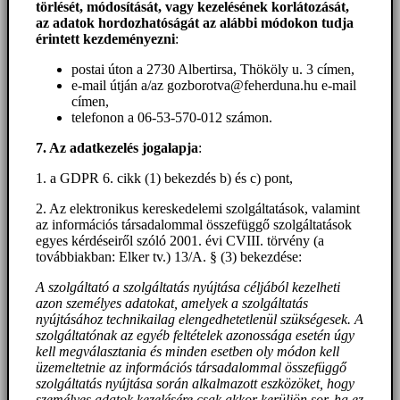
törlését, módosítását, vagy kezelésének korlátozását,
az adatok hordozhatóságát az alábbi módokon tudja
érintett kezdeményezni
:
postai úton a 2730 Albertirsa, Thököly u. 3 címen,
e-mail útján a/az gozborotva@feherduna.hu e-mail
címen,
telefonon a 06-53-570-012 számon.
7. Az adatkezelés jogalapja
:
1. a GDPR 6. cikk (1) bekezdés b) és c) pont,
2. Az elektronikus kereskedelemi szolgáltatások, valamint
az információs társadalommal összefüggő szolgáltatások
egyes kérdéseiről szóló 2001. évi CVIII. törvény (a
továbbiakban: Elker tv.) 13/A. § (3) bekezdése:
A szolgáltató a szolgáltatás nyújtása céljából kezelheti
azon személyes adatokat, amelyek a szolgáltatás
nyújtásához technikailag elengedhetetlenül szükségesek. A
szolgáltatónak az egyéb feltételek azonossága esetén úgy
kell megválasztania és minden esetben oly módon kell
üzemeltetnie az információs társadalommal összefüggő
szolgáltatás nyújtása során alkalmazott eszközöket, hogy
személyes adatok kezelésére csak akkor kerüljön sor, ha ez