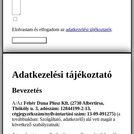
Elolvastam és elfogadom az
adatkezelési tájékoztatót
.
Üzenet elküldése
Adatkezelési tájékoztató
Bevezetés
A/Az
Fehér Duna Plusz Kft. (2730 Albertirsa,
Thököly u. 3, adószám: 12844199-2-13,
cégjegyzékszám/nyilvántartási szám: 13-09-091275)
(a
továbbiakban: Szolgáltató, adatkezelő) alá veti magát a
következő szabályzatnak: