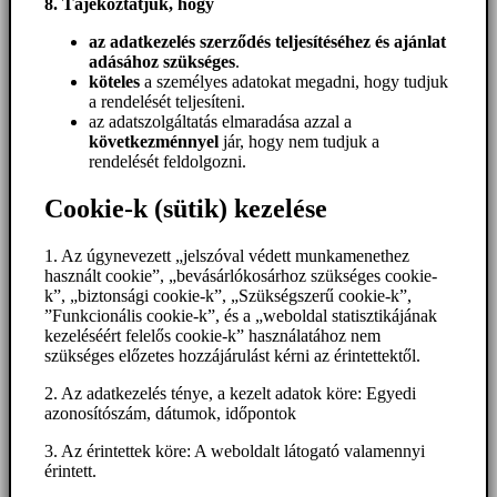
8. Tájékoztatjuk, hogy
az adatkezelés szerződés teljesítéséhez és ajánlat
adásához szükséges
.
köteles
a személyes adatokat megadni, hogy tudjuk
a rendelését teljesíteni.
az adatszolgáltatás elmaradása azzal a
következménnyel
jár, hogy nem tudjuk a
rendelését feldolgozni.
Cookie-k (sütik) kezelése
1. Az úgynevezett „jelszóval védett munkamenethez
használt cookie”, „bevásárlókosárhoz szükséges cookie-
k”, „biztonsági cookie-k”, „Szükségszerű cookie-k”,
”Funkcionális cookie-k”, és a „weboldal statisztikájának
kezeléséért felelős cookie-k” használatához nem
szükséges előzetes hozzájárulást kérni az érintettektől.
2. Az adatkezelés ténye, a kezelt adatok köre: Egyedi
azonosítószám, dátumok, időpontok
3. Az érintettek köre: A weboldalt látogató valamennyi
érintett.