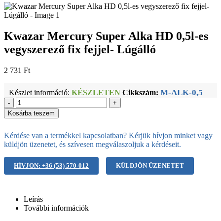
Kwazar Mercury Super Alka HD 0,5l-es
vegyszerező fix fejjel- Lúgálló
2 731
Ft
M-ALK-0,5
Készlet információ:
KÉSZLETEN
Cikkszám:
-
+
Kosárba teszem
Kérdése van a termékkel kapcsolatban? Kérjük hívjon minket vagy
küldjön üzenetet, és szívesen megválaszoljuk a kérdéseit.
HÍVJON: +36 (53) 570-012
KÜLDJÖN ÜZENETET
Leírás
További információk