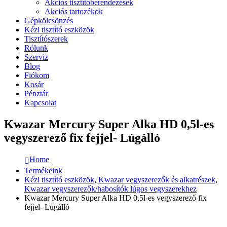
Akciós tisztítóberendezések
Akciós tartozékok
Gépkölcsönzés
Kézi tisztító eszközök
Tisztítószerek
Rólunk
Szerviz
Blog
Fiókom
Kosár
Pénztár
Kapcsolat
Kwazar Mercury Super Alka HD 0,5l-es
vegyszerező fix fejjel- Lúgálló
Home
Termékeink
Kézi tisztító eszközök
,
Kwazar vegyszerezők és alkatrészek
,
Kwazar vegyszerezők/habosítók lúgos vegyszerekhez
Kwazar Mercury Super Alka HD 0,5l-es vegyszerező fix
fejjel- Lúgálló