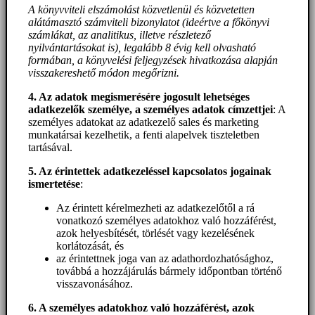
A könyvviteli elszámolást közvetlenül és közvetetten
alátámasztó számviteli bizonylatot (ideértve a főkönyvi
számlákat, az analitikus, illetve részletező
nyilvántartásokat is), legalább 8 évig kell olvasható
formában, a könyvelési feljegyzések hivatkozása alapján
visszakereshető módon megőrizni.
4. Az adatok megismerésére jogosult lehetséges
adatkezelők személye, a személyes adatok címzettjei
: A
személyes adatokat az adatkezelő sales és marketing
munkatársai kezelhetik, a fenti alapelvek tiszteletben
tartásával.
5. A
z érintettek adatkezeléssel kapcsolatos jogainak
ismertetése
:
Az érintett kérelmezheti az adatkezelőtől a rá
vonatkozó személyes adatokhoz való hozzáférést,
azok helyesbítését, törlését vagy kezelésének
korlátozását, és
az érintettnek joga van az adathordozhatósághoz,
továbbá a hozzájárulás bármely időpontban történő
visszavonásához.
6. A személyes adatokhoz
való hozzáférést
, azok