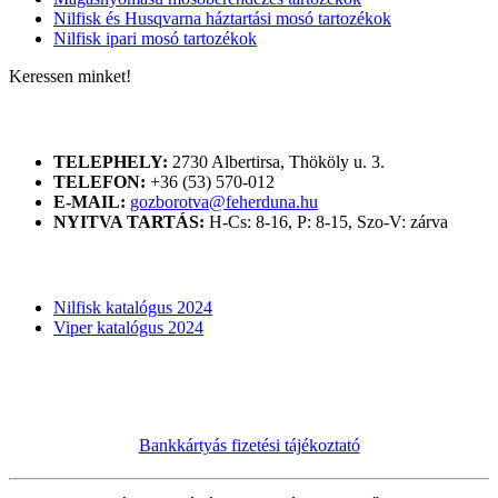
Nilfisk és Husqvarna háztartási mosó tartozékok
Nilfisk ipari mosó tartozékok
Keressen minket!
ELÉRHETŐSÉGÜNK
TELEPHELY:
2730 Albertirsa, Thököly u. 3.
TELEFON:
+36 (53) 570-012
E-MAIL:
gozborotva@feherduna.hu
NYITVA TARTÁS:
H-Cs: 8-16, P: 8-15, Szo-V: zárva
KATALÓGUSOK
Nilfisk katalógus 2024
Viper katalógus 2024
Bankkártyás fizetési tájékoztató