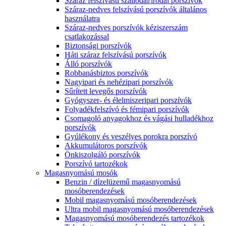
Száraz felszívású szállodai/irodai porszívók
Száraz-nedves felszívású porszívók általános
használatra
Száraz-nedves porszívók kéziszerszám
csatlakozással
Biztonsági porszívók
Háti száraz felszívású porszívók
Álló porszívók
Robbanásbiztos porszívók
Nagyipari és nehézipari porszívók
Sűrített levegős porszívók
Gyógyszer- és élelmiszeripari porszívók
Folyadékfelszívó és fémipari porszívók
Csomagoló anyagokhoz és vágási hulladékhoz
porszívók
Gyúlékony és veszélyes porokra porszívó
Akkumulátoros porszívók
Önkiszolgáló porszívók
Porszívó tartozékok
Magasnyomású mosók
Benzin / dízelüzemű magasnyomású
mosóberendezések
Mobil magasnyomású mosóberendezések
Ultra mobil magasnyomású mosóberendezések
Magasnyomású mosóberendezés tartozékok