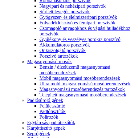
Robbanásbiztos porszívók
Nagyipari és nehézipari porszívók
Sűrített levegős porszívók
Gyógyszer- és élelmiszeripari porszívók
Folyadékfelszívó és fémipari porszívók
Csomagoló anyagokhoz és vágási hulladékhoz
porszívók
Gyúlékony és veszélyes porokra porszívó
Akkumulátoros porszívók
Önkiszolgáló porszívók
Porszívó tartozékok
Magasnyomású mosók
Benzin / dízelüzemű magasnyomású
mosóberendezések
Mobil magasnyomású mosóberendezések
Ultra mobil magasnyomású mosóberendezések
Magasnyomású mosóberendezés tartozékok
Telepített magasnyomású mosóberendezések
Padlósúroló gépek
Felületszárító
Padlótisztítók
Polírozók
Egytárcsás padlótisztítók
Kárpittisztító gépek
Seprőgépek