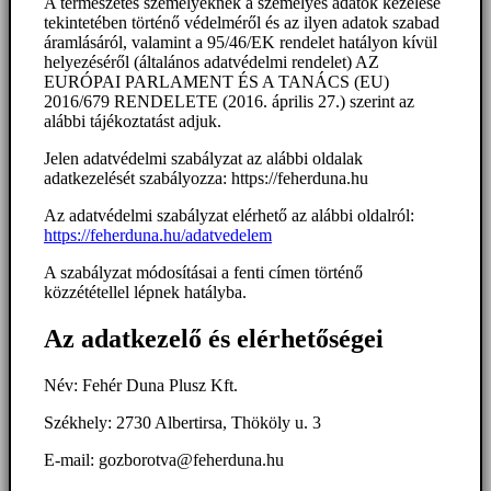
A természetes személyeknek a személyes adatok kezelése
tekintetében történő védelméről és az ilyen adatok szabad
áramlásáról, valamint a 95/46/EK rendelet hatályon kívül
helyezéséről (általános adatvédelmi rendelet) AZ
EURÓPAI PARLAMENT ÉS A TANÁCS (EU)
2016/679 RENDELETE (2016. április 27.) szerint az
alábbi tájékoztatást adjuk.
Jelen adatvédelmi szabályzat az alábbi oldalak
adatkezelését szabályozza: https://feherduna.hu
Az adatvédelmi szabályzat elérhető az alábbi oldalról:
https://feherduna.hu/adatvedelem
A szabályzat módosításai a fenti címen történő
közzététellel lépnek hatályba.
Az adatkezelő és elérhetőségei
Név: Fehér Duna Plusz Kft.
Székhely: 2730 Albertirsa, Thököly u. 3
E-mail: gozborotva@feherduna.hu