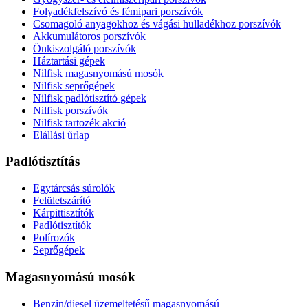
Folyadékfelszívó és fémipari porszívók
Csomagoló anyagokhoz és vágási hulladékhoz porszívók
Akkumulátoros porszívók
Önkiszolgáló porszívók
Háztartási gépek
Nilfisk magasnyomású mosók
Nilfisk seprőgépek
Nilfisk padlótisztító gépek
Nilfisk porszívók
Nilfisk tartozék akció
Elállási űrlap
Padlótisztítás
Egytárcsás súrolók
Felületszárító
Kárpittisztítók
Padlótisztítók
Polírozók
Seprőgépek
Magasnyomású mosók
Benzin/diesel üzemeltetésű magasnyomású