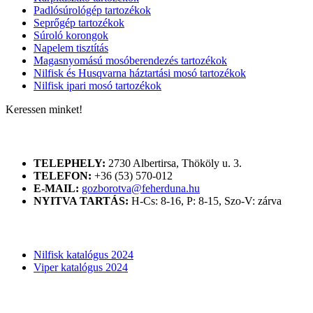
Padlósúrológép tartozékok
Seprőgép tartozékok
Súroló korongok
Napelem tisztítás
Magasnyomású mosóberendezés tartozékok
Nilfisk és Husqvarna háztartási mosó tartozékok
Nilfisk ipari mosó tartozékok
Keressen minket!
ELÉRHETŐSÉGÜNK
TELEPHELY:
2730 Albertirsa, Thököly u. 3.
TELEFON:
+36 (53) 570-012
E-MAIL:
gozborotva@feherduna.hu
NYITVA TARTÁS:
H-Cs: 8-16, P: 8-15, Szo-V: zárva
KATALÓGUSOK
Nilfisk katalógus 2024
Viper katalógus 2024