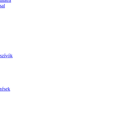
álatra
sal
szívók
zések