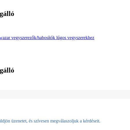
gálló
azar vegyszerezők/habosítók lúgos vegyszerekhez
gálló
djön üzenetet, és szívesen megválaszoljuk a kérdéseit.