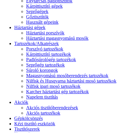
Egytárcsás padlótisztítók
Kárpittisztító gépek
Seprőgépek
Gőztisztítók
Használt gépeink
Háztartási gépek
Háztartási porszívók
Háztartási magasnyomású mosók
Tartozékok/Alkatrészek
Porszívó tartozékok
Kárpittisztító tartozékok
Padlósúrológép tartozékok
Seprőgép tartozékok
Súroló korongok
Magasnyomású mosóberendezés tartozékok
Nilfisk és Husqvarna háztartási mosó tartozékok
Nilfisk ipari mosó tartozékok
Karcher háztartási gép tartozékok
Napelem tisztítás
Akciók
Akciós tisztítóberendezések
Akciós tartozékok
Gépkölcsönzés
Kézi tisztító eszközök
Tisztítószerek