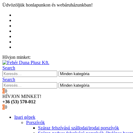
Üdvözöljük honlapunkon és webáruházunkban!
Kezdőoldal
Rólunk
Hivatalos garancia és márkaszervíz
Blog
Fiókom
Kosár
Pénztár
Hívjon minket:
+36 (53) 570-012
Search
Search
0
0
HÍVJON MINKET!
+36 (53) 570-012
0
0
Ipari gépek
Porszívók
Száraz felszívású szállodai/irodai porszívók