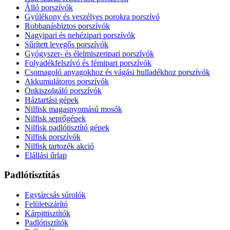
Álló porszívók
Gyúlékony és veszélyes porokra porszívó
Robbanásbiztos porszívók
Nagyipari és nehézipari porszívók
Sűrített levegős porszívók
Gyógyszer- és élelmiszeripari porszívók
Folyadékfelszívó és fémipari porszívók
Csomagoló anyagokhoz és vágási hulladékhoz porszívók
Akkumulátoros porszívók
Önkiszolgáló porszívók
Háztartási gépek
Nilfisk magasnyomású mosók
Nilfisk seprőgépek
Nilfisk padlótisztító gépek
Nilfisk porszívók
Nilfisk tartozék akció
Elállási űrlap
Padlótisztítás
Egytárcsás súrolók
Felületszárító
Kárpittisztítók
Padlótisztítók