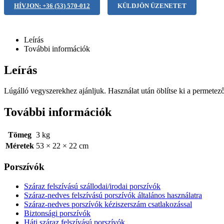
HÍVJON: +36 (53) 570-012
KÜLDJÖN ÜZENETET
Leírás
További információk
Leírás
Lúgálló vegyszerekhez ajánljuk. Használat után öblítse ki a permetezőt t
További információk
Tömeg
3 kg
Méretek
53 × 22 × 22 cm
Porszívók
Száraz felszívású szállodai/irodai porszívók
Száraz-nedves felszívású porszívók általános használatra
Száraz-nedves porszívók kéziszerszám csatlakozással
Biztonsági porszívók
Háti száraz felszívású porszívók