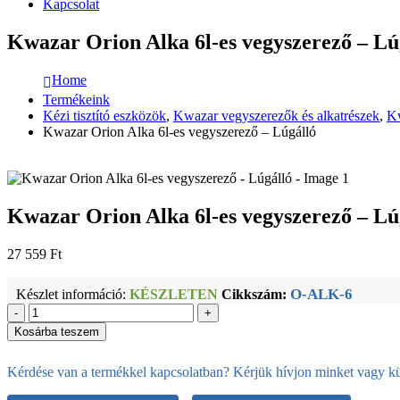
Kapcsolat
Kwazar Orion Alka 6l-es vegyszerező – Lú
Home
Termékeink
Kézi tisztító eszközök
,
Kwazar vegyszerezők és alkatrészek
,
Kw
Kwazar Orion Alka 6l-es vegyszerező – Lúgálló
Kwazar Orion Alka 6l-es vegyszerező – Lú
27 559
Ft
O-ALK-6
Készlet információ:
KÉSZLETEN
Cikkszám:
-
+
Kosárba teszem
Kérdése van a termékkel kapcsolatban? Kérjük hívjon minket vagy kül