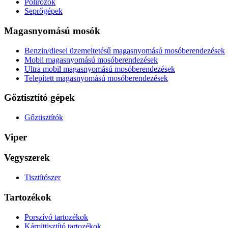
Polírozók
Seprőgépek
Magasnyomású mosók
Benzin/diesel üzemeltetésű magasnyomású mosóberendezések
Mobil magasnyomású mosóberendezések
Ultra mobil magasnyomású mosóberendezések
Telepített magasnyomású mosóberendezések
Gőztisztító gépek
Gőztisztítók
Viper
Vegyszerek
Tisztítószer
Tartozékok
Porszívó tartozékok
Kárpittisztító tartozékok