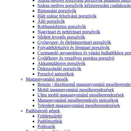
Száraz-nedves felszívású porszívók általános haszn
Száraz-nedves porszívók kéziszerszám csatlakozás
Biztonsági porszívók
Háti száraz felszívású porszívók
Álló porszívók
Robbanásbiztos porszívók
Nagyipari és nehézipari porszívók
Sűrített levegős porszívók
Gyógyszer- és élelmiszeripari porszívók
Folyadékfelszívó és fémipari porszívók
Csomagoló anyagokhoz és vágási hulladékhoz por
Gyúlékony és veszélyes porokra porszívó
Akkumulátoros porszívók
Önkiszolgáló porszívók
Porszívó tartozékok
Magasnyomású mosók
Benzin / dízelüzemű magasnyomású mosóberende
Mobil magasnyomású mosóberendezések
Ultra mobil magasnyomású mosóberendezések
Magasnyomású mosóberendezés tartozékok
Telepített magasnyomású mosóberendezések
Padlósúroló gépek
Felületszárító
Padlótisztítók
Polírozók