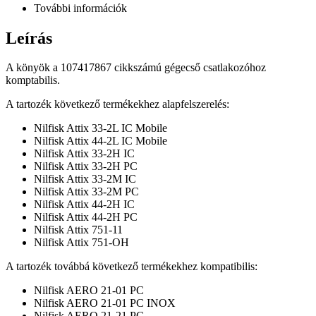
További információk
Leírás
A könyök a 107417867 cikkszámú gégecső csatlakozóhoz
komptabilis.
A tartozék következő termékekhez alapfelszerelés:
Nilfisk Attix 33-2L IC Mobile
Nilfisk Attix 44-2L IC Mobile
Nilfisk Attix 33-2H IC
Nilfisk Attix 33-2H PC
Nilfisk Attix 33-2M IC
Nilfisk Attix 33-2M PC
Nilfisk Attix 44-2H IC
Nilfisk Attix 44-2H PC
Nilfisk Attix 751-11
Nilfisk Attix 751-OH
A tartozék továbbá következő termékekhez kompatibilis:
Nilfisk AERO 21-01 PC
Nilfisk AERO 21-01 PC INOX
Nilfisk AERO 21-21 PC