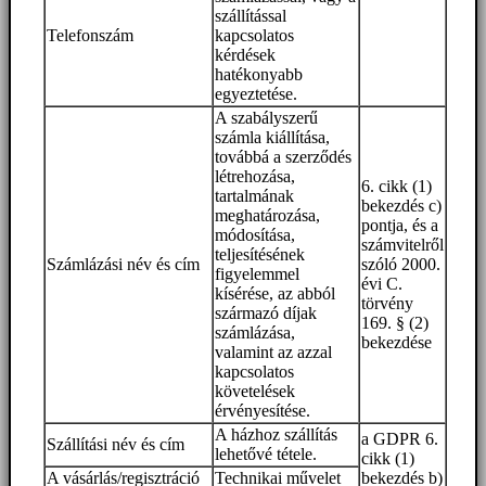
szállítással
Telefonszám
kapcsolatos
kérdések
hatékonyabb
egyeztetése.
A szabályszerű
számla kiállítása,
továbbá a szerződés
létrehozása,
6. cikk (1)
tartalmának
bekezdés c)
meghatározása,
pontja, és a
módosítása,
számvitelről
teljesítésének
Számlázási név és cím
szóló 2000.
figyelemmel
évi C.
kísérése, az abból
törvény
származó díjak
169. § (2)
számlázása,
bekezdése
valamint az azzal
kapcsolatos
követelések
érvényesítése.
A házhoz szállítás
a GDPR 6.
Szállítási név és cím
lehetővé tétele.
cikk (1)
A vásárlás/regisztráció
Technikai művelet
bekezdés b)