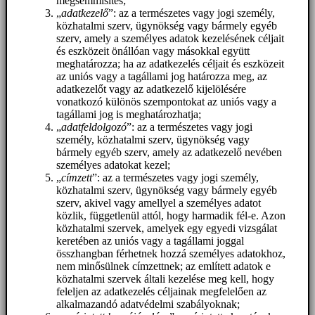
megsemmisítés;
„
adatkezelő
”: az a természetes vagy jogi személy,
közhatalmi szerv, ügynökség vagy bármely egyéb
szerv, amely a személyes adatok kezelésének céljait
és eszközeit önállóan vagy másokkal együtt
meghatározza; ha az adatkezelés céljait és eszközeit
az uniós vagy a tagállami jog határozza meg, az
adatkezelőt vagy az adatkezelő kijelölésére
vonatkozó különös szempontokat az uniós vagy a
tagállami jog is meghatározhatja;
„
adatfeldolgozó
”: az a természetes vagy jogi
személy, közhatalmi szerv, ügynökség vagy
bármely egyéb szerv, amely az adatkezelő nevében
személyes adatokat kezel;
„
címzett
”: az a természetes vagy jogi személy,
közhatalmi szerv, ügynökség vagy bármely egyéb
szerv, akivel vagy amellyel a személyes adatot
közlik, függetlenül attól, hogy harmadik fél-e. Azon
közhatalmi szervek, amelyek egy egyedi vizsgálat
keretében az uniós vagy a tagállami joggal
összhangban férhetnek hozzá személyes adatokhoz,
nem minősülnek címzettnek; az említett adatok e
közhatalmi szervek általi kezelése meg kell, hogy
feleljen az adatkezelés céljainak megfelelően az
alkalmazandó adatvédelmi szabályoknak;