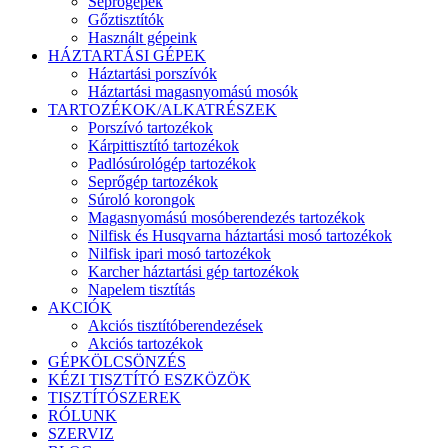
Seprőgépek
Gőztisztítók
Használt gépeink
HÁZTARTÁSI GÉPEK
Háztartási porszívók
Háztartási magasnyomású mosók
TARTOZÉKOK/ALKATRÉSZEK
Porszívó tartozékok
Kárpittisztító tartozékok
Padlósúrológép tartozékok
Seprőgép tartozékok
Súroló korongok
Magasnyomású mosóberendezés tartozékok
Nilfisk és Husqvarna háztartási mosó tartozékok
Nilfisk ipari mosó tartozékok
Karcher háztartási gép tartozékok
Napelem tisztítás
AKCIÓK
Akciós tisztítóberendezések
Akciós tartozékok
GÉPKÖLCSÖNZÉS
KÉZI TISZTÍTÓ ESZKÖZÖK
TISZTÍTÓSZEREK
RÓLUNK
SZERVIZ