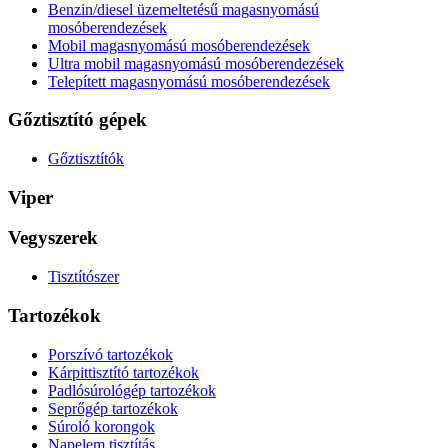
Benzin/diesel üzemeltetésű magasnyomású
mosóberendezések
Mobil magasnyomású mosóberendezések
Ultra mobil magasnyomású mosóberendezések
Telepített magasnyomású mosóberendezések
Gőztisztító gépek
Gőztisztítók
Viper
Vegyszerek
Tisztítószer
Tartozékok
Porszívó tartozékok
Kárpittisztító tartozékok
Padlósúrológép tartozékok
Seprőgép tartozékok
Súroló korongok
Napelem tisztítás