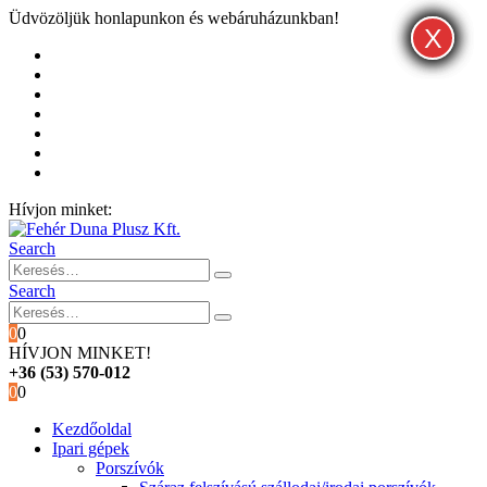
Üdvözöljük honlapunkon és webáruházunkban!
X
X
X
Kezdőoldal
Rólunk
Hivatalos garancia és márkaszervíz
Blog
Fiókom
Kosár
Pénztár
Hívjon minket:
+36 (53) 570-012
Search
Search
0
0
HÍVJON MINKET!
+36 (53) 570-012
0
0
Kezdőoldal
Ipari gépek
Porszívók