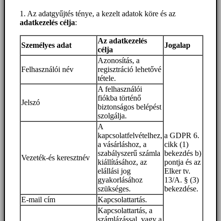
1. Az adatgyűjtés ténye, a kezelt adatok köre és az
adatkezelés célja
:
Az adatkezelés
Személyes adat
Jogalap
célja
Azonosítás, a
Felhasználói név
regisztráció lehetővé
tétele.
A felhasználói
fiókba történő
Jelszó
biztonságos belépést
szolgálja.
A
kapcsolatfelvételhez,
a GDPR 6.
a vásárláshoz, a
cikk (1)
szabályszerű számla
bekezdés b)
Vezeték-és keresztnév
kiállításához, az
pontja és az
elállási jog
Elker tv.
gyakorlásához
13/A. § (3)
szükséges.
bekezdése.
E-mail cím
Kapcsolattartás.
Kapcsolattartás, a
számlázással, vagy a