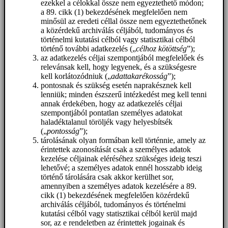
ezekkel a célokkal össze nem egyeztethető módon;
a 89. cikk (1) bekezdésének megfelelően nem
minősül az eredeti céllal össze nem egyeztethetőnek
a közérdekű archiválás céljából, tudományos és
történelmi kutatási célból vagy statisztikai célból
történő további adatkezelés („
célhoz kötöttség
”);
az adatkezelés céljai szempontjából megfelelőek és
relevánsak kell, hogy legyenek, és a szükségesre
kell korlátozódniuk („
adattakarékosság
”);
pontosnak és szükség esetén naprakésznek kell
lenniük; minden észszerű intézkedést meg kell tenni
annak érdekében, hogy az adatkezelés céljai
szempontjából pontatlan személyes adatokat
haladéktalanul töröljék vagy helyesbítsék
(„
pontosság
”);
tárolásának olyan formában kell történnie, amely az
érintettek azonosítását csak a személyes adatok
kezelése céljainak eléréséhez szükséges ideig teszi
lehetővé; a személyes adatok ennél hosszabb ideig
történő tárolására csak akkor kerülhet sor,
amennyiben a személyes adatok kezelésére a 89.
cikk (1) bekezdésének megfelelően közérdekű
archiválás céljából, tudományos és történelmi
kutatási célból vagy statisztikai célból kerül majd
sor, az e rendeletben az érintettek jogainak és