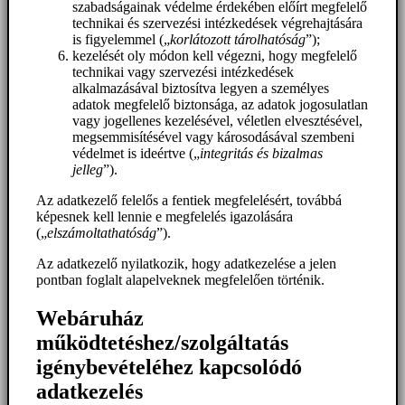
szabadságainak védelme érdekében előírt megfelelő
technikai és szervezési intézkedések végrehajtására
is figyelemmel („
korlátozott tárolhatóság
”);
kezelését oly módon kell végezni, hogy megfelelő
technikai vagy szervezési intézkedések
alkalmazásával biztosítva legyen a személyes
adatok megfelelő biztonsága, az adatok jogosulatlan
vagy jogellenes kezelésével, véletlen elvesztésével,
megsemmisítésével vagy károsodásával szembeni
védelmet is ideértve („
integritás és bizalmas
jelleg
”).
Az adatkezelő felelős a fentiek megfelelésért, továbbá
képesnek kell lennie e megfelelés igazolására
(„
elszámoltathatóság
”).
Az adatkezelő nyilatkozik, hogy adatkezelése a jelen
pontban foglalt alapelveknek megfelelően történik.
Webáruház
működtetéshez/szolgáltatás
igénybevételéhez kapcsolódó
adatkezelés