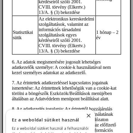
kérdéseiről szóló 2001.
CVIII. törvény (Elkertv.)
13/A. § (3) bekezdése
Az elektronikus kereskedelmi
szolgáltatások, valamint az
információs társadalmi
Statisztikai
1 hónap – 2
szolgáltatások egyes
sütik
év
kérdéseiről szóló 2001.
CVIII. törvény (Elkertv.)
13/A. § (3) bekezdése
6. Az adatok megismerésére jogosult lehetséges
adatkezelők személye: A cookie-k használatával nem
kezel személyes adatokat az adatkezelő.
7. Az érintettek adatkezeléssel kapcsolatos jogainak
ismertetése: Az érintettnek lehetőségük van a cookie-kat
törölni a böngészők Eszközök/Beállítások menüjében
általában az Adatvédelem menüpont beállításai alatt.
8. Az adatkezelés jogalapja: Az érintettől hozzájárulás
×
nem szükséges, amennyiben a cookie-k használatának
Ez a weboldal sütiket használ
kizárólagos célja az elektronikus hírközlő hálózaton
keresztül történő közléstovábbítás vagy arra az előfizető
Ez a weboldal sütiket használ a felhasználói
vagy felhasználó által kifejezetten kért, az információs