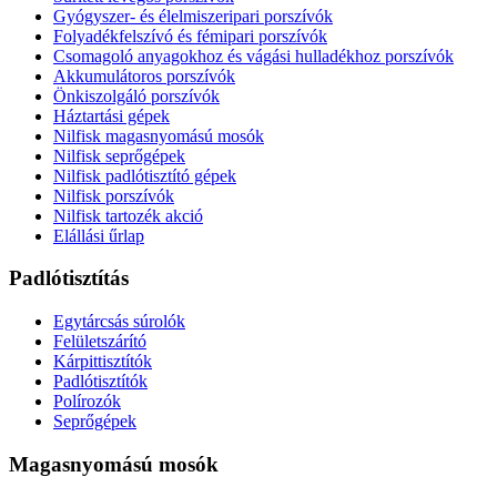
Gyógyszer- és élelmiszeripari porszívók
Folyadékfelszívó és fémipari porszívók
Csomagoló anyagokhoz és vágási hulladékhoz porszívók
Akkumulátoros porszívók
Önkiszolgáló porszívók
Háztartási gépek
Nilfisk magasnyomású mosók
Nilfisk seprőgépek
Nilfisk padlótisztító gépek
Nilfisk porszívók
Nilfisk tartozék akció
Elállási űrlap
Padlótisztítás
Egytárcsás súrolók
Felületszárító
Kárpittisztítók
Padlótisztítók
Polírozók
Seprőgépek
Magasnyomású mosók