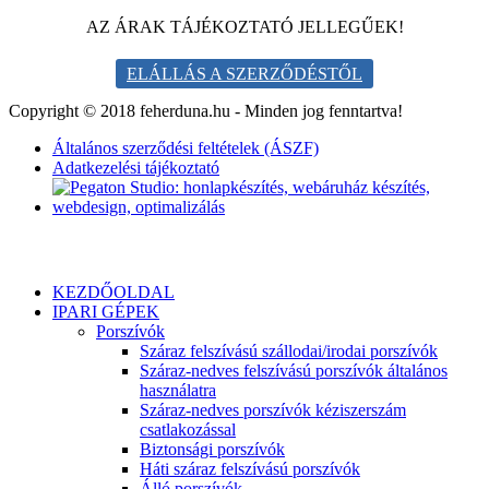
AZ ÁRAK TÁJÉKOZTATÓ JELLEGŰEK!
ELÁLLÁS A SZERZŐDÉSTŐL
Copyright © 2018 feherduna.hu - Minden jog fenntartva!
Általános szerződési feltételek (ÁSZF)
Adatkezelési tájékoztató
KEZDŐOLDAL
IPARI GÉPEK
Porszívók
Száraz felszívású szállodai/irodai porszívók
Száraz-nedves felszívású porszívók általános
használatra
Száraz-nedves porszívók kéziszerszám
csatlakozással
Biztonsági porszívók
Háti száraz felszívású porszívók
Álló porszívók