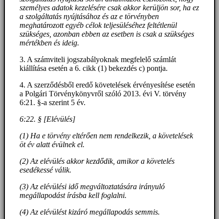
személyes adatok kezelésére csak akkor kerüljön sor, ha ez
a szolgáltatás nyújtásához és az e törvényben
meghatározott egyéb célok teljesüléséhez feltétlenül
szükséges, azonban ebben az esetben is csak a szükséges
mértékben és ideig.
3. A számviteli jogszabályoknak megfelelő számlát
kiállítása esetén a 6. cikk (1) bekezdés c) pontja.
4. A szerződésből eredő követelések érvényesítése esetén
a Polgári Törvénykönyvről szóló 2013. évi V. törvény
6:21. §-a szerint 5 év.
6:22. § [Elévülés]
(1) Ha e törvény eltérően nem rendelkezik, a követelések
öt év alatt évülnek el.
(2) Az elévülés akkor kezdődik, amikor a követelés
esedékessé válik.
(3) Az elévülési idő megváltoztatására irányuló
megállapodást írásba kell foglalni.
(4) Az elévülést kizáró megállapodás semmis.