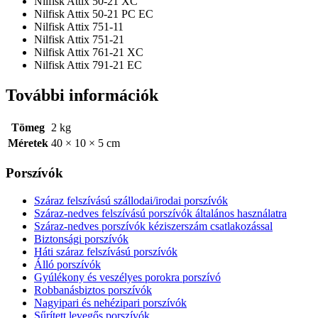
Nilfisk Attix 50-21 XC
Nilfisk Attix 50-21 PC EC
Nilfisk Attix 751-11
Nilfisk Attix 751-21
Nilfisk Attix 761-21 XC
Nilfisk Attix 791-21 EC
További információk
Tömeg
2 kg
Méretek
40 × 10 × 5 cm
Porszívók
Száraz felszívású szállodai/irodai porszívók
Száraz-nedves felszívású porszívók általános használatra
Száraz-nedves porszívók kéziszerszám csatlakozással
Biztonsági porszívók
Háti száraz felszívású porszívók
Álló porszívók
Gyúlékony és veszélyes porokra porszívó
Robbanásbiztos porszívók
Nagyipari és nehézipari porszívók
Sűrített levegős porszívók