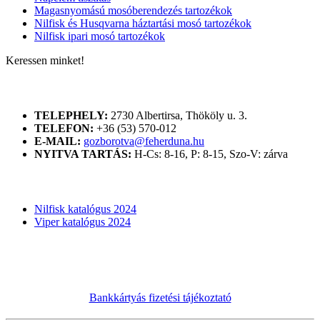
Magasnyomású mosóberendezés tartozékok
Nilfisk és Husqvarna háztartási mosó tartozékok
Nilfisk ipari mosó tartozékok
Keressen minket!
ELÉRHETŐSÉGÜNK
TELEPHELY:
2730 Albertirsa, Thököly u. 3.
TELEFON:
+36 (53) 570-012
E-MAIL:
gozborotva@feherduna.hu
NYITVA TARTÁS:
H-Cs: 8-16, P: 8-15, Szo-V: zárva
KATALÓGUSOK
Nilfisk katalógus 2024
Viper katalógus 2024
Bankkártyás fizetési tájékoztató