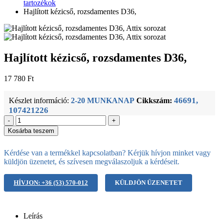
tartozékok
Hajlított kézicső, rozsdamentes D36,
Hajlított kézicső, rozsdamentes D36,
17 780
Ft
46691,
Készlet információ:
2-20 MUNKANAP
Cikkszám:
107421226
-
+
Kosárba teszem
Kérdése van a termékkel kapcsolatban? Kérjük hívjon minket vagy
küldjön üzenetet, és szívesen megválaszoljuk a kérdéseit.
HÍVJON: +36 (53) 570-012
KÜLDJÖN ÜZENETET
Leírás