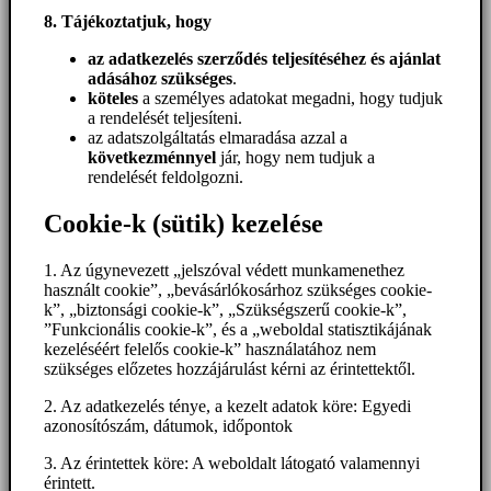
8. Tájékoztatjuk, hogy
az adatkezelés szerződés teljesítéséhez és ajánlat
adásához szükséges
.
köteles
a személyes adatokat megadni, hogy tudjuk
a rendelését teljesíteni.
az adatszolgáltatás elmaradása azzal a
következménnyel
jár, hogy nem tudjuk a
rendelését feldolgozni.
Cookie-k (sütik) kezelése
1. Az úgynevezett „jelszóval védett munkamenethez
használt cookie”, „bevásárlókosárhoz szükséges cookie-
k”, „biztonsági cookie-k”, „Szükségszerű cookie-k”,
”Funkcionális cookie-k”, és a „weboldal statisztikájának
kezeléséért felelős cookie-k” használatához nem
szükséges előzetes hozzájárulást kérni az érintettektől.
2. Az adatkezelés ténye, a kezelt adatok köre: Egyedi
azonosítószám, dátumok, időpontok
3. Az érintettek köre: A weboldalt látogató valamennyi
érintett.