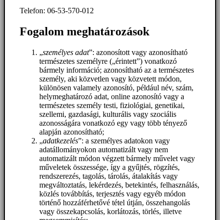
Telefon: 06-53-570-012
Fogalom meghatározások
„
személyes adat
”: azonosított vagy azonosítható
természetes személyre („érintett”) vonatkozó
bármely információ; azonosítható az a természetes
személy, aki közvetlen vagy közvetett módon,
különösen valamely azonosító, például név, szám,
helymeghatározó adat, online azonosító vagy a
természetes személy testi, fiziológiai, genetikai,
szellemi, gazdasági, kulturális vagy szociális
azonosságára vonatkozó egy vagy több tényező
alapján azonosítható;
„
adatkezelés
”: a személyes adatokon vagy
adatállományokon automatizált vagy nem
automatizált módon végzett bármely művelet vagy
műveletek összessége, így a gyűjtés, rögzítés,
rendszerezés, tagolás, tárolás, átalakítás vagy
megváltoztatás, lekérdezés, betekintés, felhasználás,
közlés továbbítás, terjesztés vagy egyéb módon
történő hozzáférhetővé tétel útján, összehangolás
vagy összekapcsolás, korlátozás, törlés, illetve