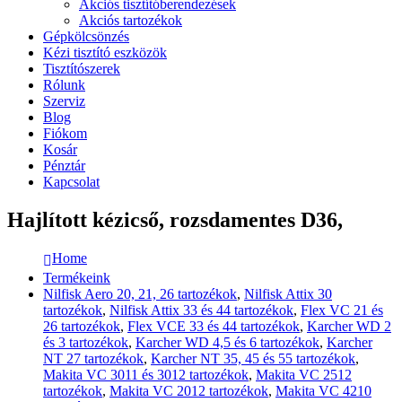
Akciós tisztítóberendezések
Akciós tartozékok
Gépkölcsönzés
Kézi tisztító eszközök
Tisztítószerek
Rólunk
Szerviz
Blog
Fiókom
Kosár
Pénztár
Kapcsolat
Hajlított kézicső, rozsdamentes D36,
Home
Termékeink
Nilfisk Aero 20, 21, 26 tartozékok
,
Nilfisk Attix 30
tartozékok
,
Nilfisk Attix 33 és 44 tartozékok
,
Flex VC 21 és
26 tartozékok
,
Flex VCE 33 és 44 tartozékok
,
Karcher WD 2
és 3 tartozékok
,
Karcher WD 4,5 és 6 tartozékok
,
Karcher
NT 27 tartozékok
,
Karcher NT 35, 45 és 55 tartozékok
,
Makita VC 3011 és 3012 tartozékok
,
Makita VC 2512
tartozékok
,
Makita VC 2012 tartozékok
,
Makita VC 4210