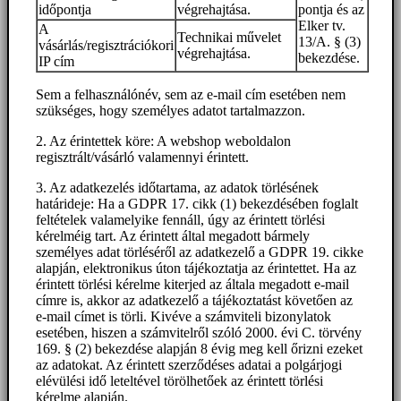
időpontja
végrehajtása.
pontja és az
Elker tv.
A
Technikai művelet
13/A. § (3)
vásárlás/regisztrációkori
végrehajtása.
bekezdése.
IP cím
Sem a felhasználónév, sem az e-mail cím esetében nem
szükséges, hogy személyes adatot tartalmazzon.
2. Az érintettek köre: A webshop weboldalon
regisztrált/vásárló valamennyi érintett.
3. Az adatkezelés időtartama, az adatok törlésének
határideje: Ha a GDPR 17. cikk (1) bekezdésében foglalt
feltételek valamelyike fennáll, úgy az érintett törlési
kérelméig tart. Az érintett által megadott bármely
személyes adat törléséről az adatkezelő a GDPR 19. cikke
alapján, elektronikus úton tájékoztatja az érintettet. Ha az
érintett törlési kérelme kiterjed az általa megadott e-mail
címre is, akkor az adatkezelő a tájékoztatást követően az
e-mail címet is törli. Kivéve a számviteli bizonylatok
esetében, hiszen a számvitelről szóló 2000. évi C. törvény
169. § (2) bekezdése alapján 8 évig meg kell őrizni ezeket
az adatokat. Az érintett szerződéses adatai a polgárjogi
elévülési idő leteltével törölhetőek az érintett törlési
kérelme alapján.