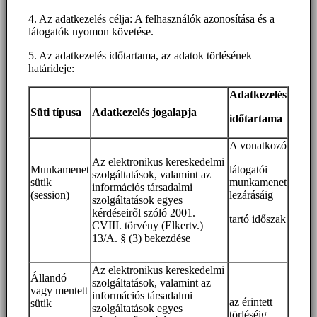
4. Az adatkezelés célja: A felhasználók azonosítása és a
látogatók nyomon követése.
5. Az adatkezelés időtartama, az adatok törlésének
határideje:
Adatkezelés
Süti típusa
Adatkezelés jogalapja
időtartama
A vonatkozó
Az elektronikus kereskedelmi
Munkamenet
látogatói
szolgáltatások, valamint az
sütik
munkamenet
információs társadalmi
(session)
lezárásáig
szolgáltatások egyes
kérdéseiről szóló 2001.
tartó időszak
CVIII. törvény (Elkertv.)
13/A. § (3) bekezdése
Az elektronikus kereskedelmi
Állandó
szolgáltatások, valamint az
vagy mentett
információs társadalmi
az érintett
sütik
szolgáltatások egyes
törléséig