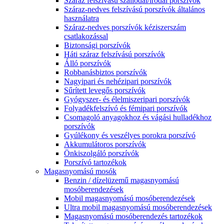
Száraz felszívású szállodai/irodai porszívók
Száraz-nedves felszívású porszívók általános
használatra
Száraz-nedves porszívók kéziszerszám
csatlakozással
Biztonsági porszívók
Háti száraz felszívású porszívók
Álló porszívók
Robbanásbiztos porszívók
Nagyipari és nehézipari porszívók
Sűrített levegős porszívók
Gyógyszer- és élelmiszeripari porszívók
Folyadékfelszívó és fémipari porszívók
Csomagoló anyagokhoz és vágási hulladékhoz
porszívók
Gyúlékony és veszélyes porokra porszívó
Akkumulátoros porszívók
Önkiszolgáló porszívók
Porszívó tartozékok
Magasnyomású mosók
Benzin / dízelüzemű magasnyomású
mosóberendezések
Mobil magasnyomású mosóberendezések
Ultra mobil magasnyomású mosóberendezések
Magasnyomású mosóberendezés tartozékok