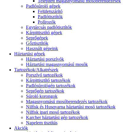
Telepített magasnyomású mosóberendezések
Padlósúroló gépek
Felületszárító
Padlótisztítók
Polírozók
Egytárcsás padlótisztítók
Kárpittisztító gépek
Seprőgépek
Gőztisztítók
Használt gépeink
Háztartási gépek
Háztartási porszívók
Háztartási magasnyomású mosók
Tartozékok/Alkatrészek
Porszívó tartozékok
Kárpittisztító tartozékok
Padlósúrológép tartozékok
Seprőgép tartozékok
Súroló korongok
Magasnyomású mosóberendezés tartozékok
Nilfisk és Husqvarna háztartási mosó tartozékok
Nilfisk ipari mosó tartozékok
Karcher háztartási gép tartozékok
Napelem tisztítás
Akciók