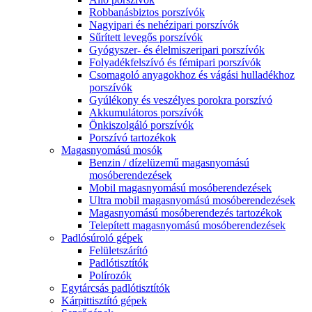
Robbanásbiztos porszívók
Nagyipari és nehézipari porszívók
Sűrített levegős porszívók
Gyógyszer- és élelmiszeripari porszívók
Folyadékfelszívó és fémipari porszívók
Csomagoló anyagokhoz és vágási hulladékhoz
porszívók
Gyúlékony és veszélyes porokra porszívó
Akkumulátoros porszívók
Önkiszolgáló porszívók
Porszívó tartozékok
Magasnyomású mosók
Benzin / dízelüzemű magasnyomású
mosóberendezések
Mobil magasnyomású mosóberendezések
Ultra mobil magasnyomású mosóberendezések
Magasnyomású mosóberendezés tartozékok
Telepített magasnyomású mosóberendezések
Padlósúroló gépek
Felületszárító
Padlótisztítók
Polírozók
Egytárcsás padlótisztítók
Kárpittisztító gépek