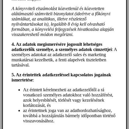
A könyvviteli elszámolást közvetlenül és közvetetten
alátámasztó számviteli bizonylatot (ideértve a főkönyvi
számlákat, az analitikus, illetve részletező
nyilvántartásokat is), legalább 8 évig kell olvasható
formában, a könyvelési feljegyzések hivatkozása alapján
visszakereshető módon megőrizni.
4. Az adatok megismerésére jogosult lehetséges
adatkezelők személye, a személyes adatok címzettjei
: A
személyes adatokat az adatkezelő sales és marketing
munkatársai kezelhetik, a fenti alapelvek tiszteletben
tartásával.
5. A
z érintettek adatkezeléssel kapcsolatos jogainak
ismertetése
:
Az érintett kérelmezheti az adatkezelőtől a rá
vonatkozó személyes adatokhoz való hozzáférést,
azok helyesbítését, törlését vagy kezelésének
korlátozását, és
az érintettnek joga van az adathordozhatósághoz,
továbbá a hozzájárulás bármely időpontban történő
visszavonásához.