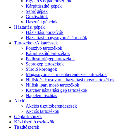
Egytárcsás padlótisztítók
Kárpittisztító gépek
Seprőgépek
Gőztisztítók
Használt gépeink
Háztartási gépek
Háztartási porszívók
Háztartási magasnyomású mosók
Tartozékok/Alkatrészek
Porszívó tartozékok
Kárpittisztító tartozékok
Padlósúrológép tartozékok
Seprőgép tartozékok
Súroló korongok
Magasnyomású mosóberendezés tartozékok
Nilfisk és Husqvarna háztartási mosó tartozékok
Nilfisk ipari mosó tartozékok
Karcher háztartási gép tartozékok
Napelem tisztítás
Akciók
Akciós tisztítóberendezések
Akciós tartozékok
Gépkölcsönzés
Kézi tisztító eszközök
Tisztítószerek