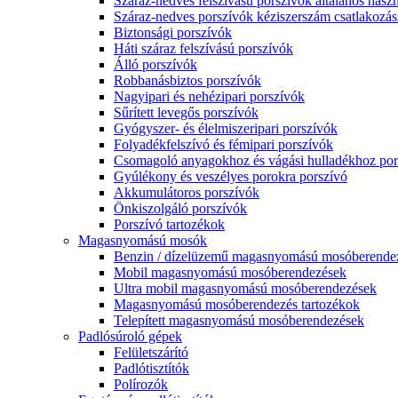
Száraz-nedves felszívású porszívók általános haszn
Száraz-nedves porszívók kéziszerszám csatlakozás
Biztonsági porszívók
Háti száraz felszívású porszívók
Álló porszívók
Robbanásbiztos porszívók
Nagyipari és nehézipari porszívók
Sűrített levegős porszívók
Gyógyszer- és élelmiszeripari porszívók
Folyadékfelszívó és fémipari porszívók
Csomagoló anyagokhoz és vágási hulladékhoz por
Gyúlékony és veszélyes porokra porszívó
Akkumulátoros porszívók
Önkiszolgáló porszívók
Porszívó tartozékok
Magasnyomású mosók
Benzin / dízelüzemű magasnyomású mosóberende
Mobil magasnyomású mosóberendezések
Ultra mobil magasnyomású mosóberendezések
Magasnyomású mosóberendezés tartozékok
Telepített magasnyomású mosóberendezések
Padlósúroló gépek
Felületszárító
Padlótisztítók
Polírozók