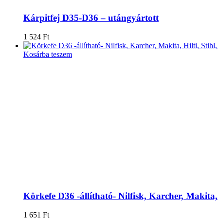
Kárpitfej D35-D36 – utángyártott
1 524
Ft
Kosárba teszem
Körkefe D36 -állítható- Nilfisk, Karcher, Makita,
1 651
Ft