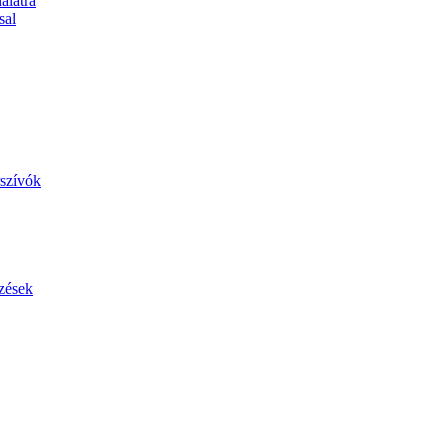
álatra
sal
szívók
zések