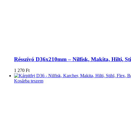
Résszívó D36x210mm – Nilfisk, Makita, Hilti, Sti
1 270
Ft
Kosárba teszem