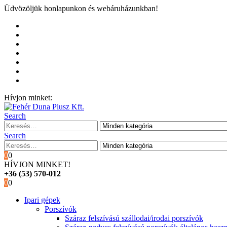
Üdvözöljük honlapunkon és webáruházunkban!
Kezdőoldal
Rólunk
Hivatalos garancia és márkaszervíz
Blog
Fiókom
Kosár
Pénztár
Hívjon minket:
+36 (53) 570-012
Search
Search
0
0
HÍVJON MINKET!
+36 (53) 570-012
0
0
Ipari gépek
Porszívók
Száraz felszívású szállodai/irodai porszívók