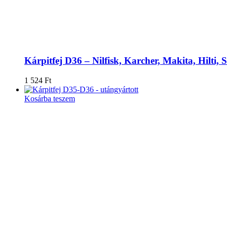
Kárpitfej D36 – Nilfisk, Karcher, Makita, Hilti, 
1 524
Ft
Kosárba teszem